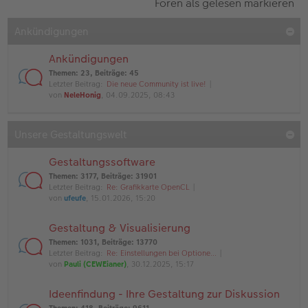
Foren als gelesen markieren
Ankündigungen
Ankündigungen
Themen
:
23
,
Beiträge
:
45
Letzter Beitrag:
Die neue Community ist live!
von
NeleHonig
, 04.09.2025, 08:43
Unsere Gestaltungswelt
Gestaltungssoftware
Themen
:
3177
,
Beiträge
:
31901
Letzter Beitrag:
Re: Grafikkarte OpenCL
von
ufeufe
, 15.01.2026, 15:20
Gestaltung & Visualisierung
Themen
:
1031
,
Beiträge
:
13770
Letzter Beitrag:
Re: Einstellungen bei Optione…
von
Pauli (CEWEianer)
, 30.12.2025, 15:17
Ideenfindung - Ihre Gestaltung zur Diskussion