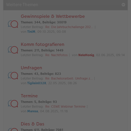
Weitere Themen
Gewinnspiele & Wettbewerbe
Themen
:
344
,
Beiträge
:
30019
Letzter Beitrag:
Re: Die Jahrbuchchallenge 202…
von
TiniM
, 09.10.2025, 00:08
Komm fotografieren
Themen
:
211
,
Beiträge
:
1449
Letzter Beitrag:
Re: Nachtfotos
von
NeleHonig
, 02.06.2025, 09:14
Umfragen
Themen
:
43
,
Beiträge
:
823
Letzter Beitrag:
Re: Bachelorarbeit: Umfrage z…
von
Tigilein0328
, 22.05.2025, 08:26
Termine
Themen
:
5
,
Beiträge
:
93
Letzter Beitrag:
Re: CEWE Webinar Termine
von
Maresa
, 04.08.2025, 11:18
Dies & Das
Themen
:
611
,
Beiträge
:
7081