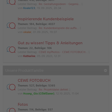
Themen
:
418
,
Beiträge
:
9611
Letzter Beitrag:
Re: Gestaltungsideen - Gegenü…
von
Koala123
, 19.09.2025, 20:34
Inspirierende Kundenbeispiele
Themen
:
184
,
Beiträge
:
4037
Letzter Beitrag:
Re: Kundenbeispiele die auffa…
von
okular
, 01.09.2025, 19:07
Gut zu wissen! Tipps & Anleitungen
Themen
:
22
,
Beiträge
:
106
Letzter Beitrag:
CEWE myPhotos - CEWE FOTOBUCH…
von
Katharine
, 05.09.2023, 12:31
Unsere Produktfamilie
CEWE FOTOBUCH
Themen
:
527
,
Beiträge
:
5365
Letzter Beitrag:
Re: Projektdatei defekt
von
Hoang_Gia (CEWEianer)
, 12.10.2025, 11:04
Fotos
Themen
:
114
,
Beiträge
:
557