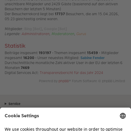
unsichtbare Mitglieder und 2429 Gäste (basierend auf den aktiven
Besuchern der letzten 5 Minuten)
Der Besucherrekord liegt bei
17737
Besuchern, die am 15.04.2026,
05:23 gleichzeitig online waren.
Mitglieder:
Bing [Bot]
,
Google [Bot]
Legende:
Administratoren
,
Moderatoren
,
Gurus
Statistik
Beiträge insgesamt
193197
• Themen insgesamt
15459
• Mitglieder
insgesamt
16200
• Unser neuestes Mitglied:
Sabine Fender
Durchschnittliche monatliche Zahl aktiver User in der EU der letzten 6
Monaten
7469
Digital Services Act:
Transparenzbericht für das Jahr 2024
Powered by
phpBB
® Forum Software © phpBB Limited
Service
Unternehmen