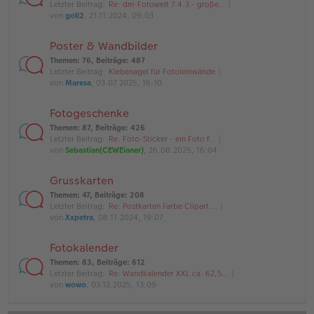
Letzter Beitrag:
Re: dm-Fotowelt 7.4.3 - große…
von
goll2
, 21.11.2024, 09:03
Poster & Wandbilder
Themen
:
76
,
Beiträge
:
487
Letzter Beitrag:
Klebenagel für Fotoleinwände
von
Maresa
, 03.07.2025, 16:10
Fotogeschenke
Themen
:
87
,
Beiträge
:
426
Letzter Beitrag:
Re: Foto-Sticker - ein Foto f…
von
Sebastian(CEWEianer)
, 26.08.2025, 16:04
Grusskarten
Themen
:
47
,
Beiträge
:
208
Letzter Beitrag:
Re: Postkarten Farbe Clipart …
von
Xxpetra
, 08.11.2024, 19:07
Fotokalender
Themen
:
83
,
Beiträge
:
612
Letzter Beitrag:
Re: Wandkalender XXL ca. 62,5…
von
wowo
, 03.12.2025, 13:09