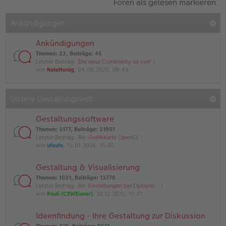
Foren als gelesen markieren
Ankündigungen
Ankündigungen
Themen
:
23
,
Beiträge
:
45
Letzter Beitrag:
Die neue Community ist live!
von
NeleHonig
, 04.09.2025, 08:43
Unsere Gestaltungswelt
Gestaltungssoftware
Themen
:
3177
,
Beiträge
:
31901
Letzter Beitrag:
Re: Grafikkarte OpenCL
von
ufeufe
, 15.01.2026, 15:20
Gestaltung & Visualisierung
Themen
:
1031
,
Beiträge
:
13770
Letzter Beitrag:
Re: Einstellungen bei Optione…
von
Pauli (CEWEianer)
, 30.12.2025, 15:17
Ideenfindung - Ihre Gestaltung zur Diskussion