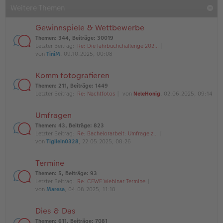
Weitere Themen
Gewinnspiele & Wettbewerbe
Themen
:
344
,
Beiträge
:
30019
Letzter Beitrag:
Re: Die Jahrbuchchallenge 202…
von
TiniM
, 09.10.2025, 00:08
Komm fotografieren
Themen
:
211
,
Beiträge
:
1449
Letzter Beitrag:
Re: Nachtfotos
von
NeleHonig
, 02.06.2025, 09:14
Umfragen
Themen
:
43
,
Beiträge
:
823
Letzter Beitrag:
Re: Bachelorarbeit: Umfrage z…
von
Tigilein0328
, 22.05.2025, 08:26
Termine
Themen
:
5
,
Beiträge
:
93
Letzter Beitrag:
Re: CEWE Webinar Termine
von
Maresa
, 04.08.2025, 11:18
Dies & Das
Themen
:
611
,
Beiträge
:
7081