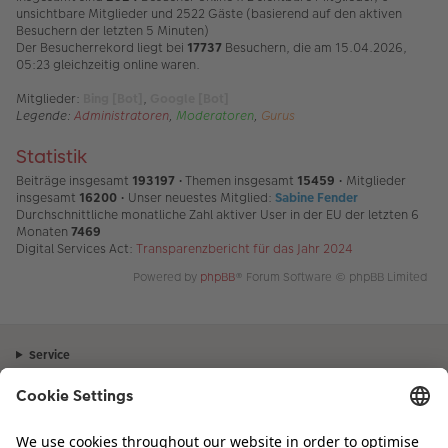
unsichtbare Mitglieder und 2522 Gäste (basierend auf den aktiven
Besuchern der letzten 5 Minuten)
Der Besucherrekord liegt bei
17737
Besuchern, die am 15.04.2026,
05:23 gleichzeitig online waren.
Mitglieder:
Bing [Bot]
,
Google [Bot]
Legende:
Administratoren
,
Moderatoren
,
Gurus
Statistik
Beiträge insgesamt
193197
• Themen insgesamt
15459
• Mitglieder
insgesamt
16200
• Unser neuestes Mitglied:
Sabine Fender
Durchschnittliche monatliche Zahl aktiver User in der EU der letzten 6
Monaten
7469
Digital Services Act:
Transparenzbericht für das Jahr 2024
Powered by
phpBB
® Forum Software © phpBB Limited
Service
Unternehmen