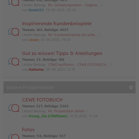
Themen
:
418
,
Beiträge
:
9611
Letzter Beitrag:
Re: Gestaltungsideen - Gegenü…
von
Koala123
, 19.09.2025, 20:34
Inspirierende Kundenbeispiele
Themen
:
184
,
Beiträge
:
4037
Letzter Beitrag:
Re: Kundenbeispiele die auffa…
von
okular
, 01.09.2025, 19:07
Gut zu wissen! Tipps & Anleitungen
Themen
:
22
,
Beiträge
:
106
Letzter Beitrag:
CEWE myPhotos - CEWE FOTOBUCH…
von
Katharine
, 05.09.2023, 12:31
Unsere Produktfamilie
CEWE FOTOBUCH
Themen
:
527
,
Beiträge
:
5365
Letzter Beitrag:
Re: Projektdatei defekt
von
Hoang_Gia (CEWEianer)
, 12.10.2025, 11:04
Fotos
Themen
:
114
,
Beiträge
:
557