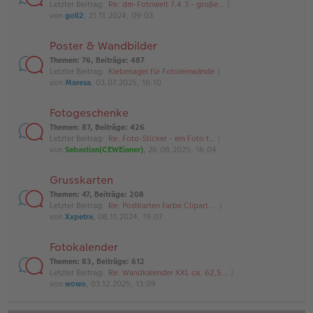
Letzter Beitrag:
Re: dm-Fotowelt 7.4.3 - große…
von
goll2
, 21.11.2024, 09:03
Poster & Wandbilder
Themen
:
76
,
Beiträge
:
487
Letzter Beitrag:
Klebenagel für Fotoleinwände
von
Maresa
, 03.07.2025, 16:10
Fotogeschenke
Themen
:
87
,
Beiträge
:
426
Letzter Beitrag:
Re: Foto-Sticker - ein Foto f…
von
Sebastian(CEWEianer)
, 26.08.2025, 16:04
Grusskarten
Themen
:
47
,
Beiträge
:
208
Letzter Beitrag:
Re: Postkarten Farbe Clipart …
von
Xxpetra
, 08.11.2024, 19:07
Fotokalender
Themen
:
83
,
Beiträge
:
612
Letzter Beitrag:
Re: Wandkalender XXL ca. 62,5…
von
wowo
, 03.12.2025, 13:09