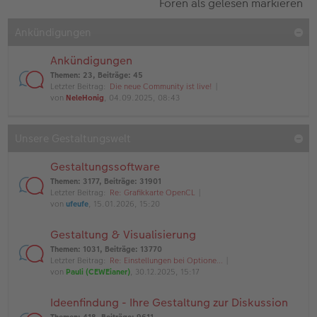
Foren als gelesen markieren
Ankündigungen
Ankündigungen
Themen
:
23
,
Beiträge
:
45
Letzter Beitrag:
Die neue Community ist live!
von
NeleHonig
, 04.09.2025, 08:43
Unsere Gestaltungswelt
Gestaltungssoftware
Themen
:
3177
,
Beiträge
:
31901
Letzter Beitrag:
Re: Grafikkarte OpenCL
von
ufeufe
, 15.01.2026, 15:20
Gestaltung & Visualisierung
Themen
:
1031
,
Beiträge
:
13770
Letzter Beitrag:
Re: Einstellungen bei Optione…
von
Pauli (CEWEianer)
, 30.12.2025, 15:17
Ideenfindung - Ihre Gestaltung zur Diskussion