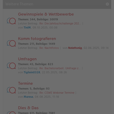
Weitere Themen
Gewinnspiele & Wettbewerbe
Themen
:
344
,
Beiträge
:
30019
Letzter Beitrag:
Re: Die Jahrbuchchallenge 202…
von
TiniM
, 09.10.2025, 00:08
Komm fotografieren
Themen
:
211
,
Beiträge
:
1449
Letzter Beitrag:
Re: Nachtfotos
von
NeleHonig
, 02.06.2025, 09:14
Umfragen
Themen
:
43
,
Beiträge
:
823
Letzter Beitrag:
Re: Bachelorarbeit: Umfrage z…
von
Tigilein0328
, 22.05.2025, 08:26
Termine
Themen
:
5
,
Beiträge
:
93
Letzter Beitrag:
Re: CEWE Webinar Termine
von
Maresa
, 04.08.2025, 11:18
Dies & Das
Themen
:
611
,
Beiträge
:
7081