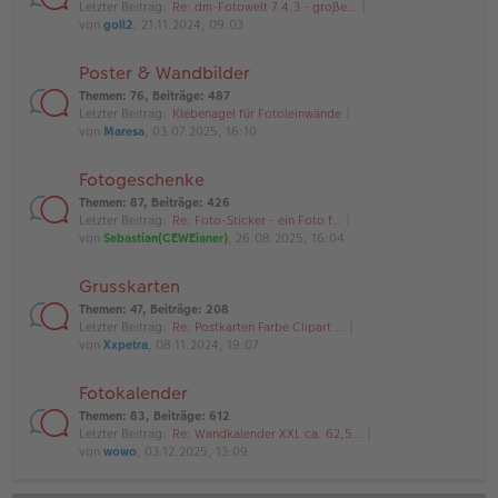
Letzter Beitrag:
Re: dm-Fotowelt 7.4.3 - große…
von
goll2
, 21.11.2024, 09:03
Poster & Wandbilder
Themen
:
76
,
Beiträge
:
487
Letzter Beitrag:
Klebenagel für Fotoleinwände
von
Maresa
, 03.07.2025, 16:10
Fotogeschenke
Themen
:
87
,
Beiträge
:
426
Letzter Beitrag:
Re: Foto-Sticker - ein Foto f…
von
Sebastian(CEWEianer)
, 26.08.2025, 16:04
Grusskarten
Themen
:
47
,
Beiträge
:
208
Letzter Beitrag:
Re: Postkarten Farbe Clipart …
von
Xxpetra
, 08.11.2024, 19:07
Fotokalender
Themen
:
83
,
Beiträge
:
612
Letzter Beitrag:
Re: Wandkalender XXL ca. 62,5…
von
wowo
, 03.12.2025, 13:09