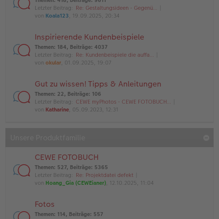
Themen
:
418
,
Beiträge
:
9611
Letzter Beitrag:
Re: Gestaltungsideen - Gegenü…
von
Koala123
, 19.09.2025, 20:34
Inspirierende Kundenbeispiele
Themen
:
184
,
Beiträge
:
4037
Letzter Beitrag:
Re: Kundenbeispiele die auffa…
von
okular
, 01.09.2025, 19:07
Gut zu wissen! Tipps & Anleitungen
Themen
:
22
,
Beiträge
:
106
Letzter Beitrag:
CEWE myPhotos - CEWE FOTOBUCH…
von
Katharine
, 05.09.2023, 12:31
Unsere Produktfamilie
CEWE FOTOBUCH
Themen
:
527
,
Beiträge
:
5365
Letzter Beitrag:
Re: Projektdatei defekt
von
Hoang_Gia (CEWEianer)
, 12.10.2025, 11:04
Fotos
Themen
:
114
,
Beiträge
:
557