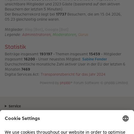
unsichtbare Mitglieder und 2323 Gäste (basierend auf den aktiven
Besuchern der letzten 5 Minuten)
Der Besucherrekord liegt bei
17737
Besuchern, die am 15.04.2026,
05:23 gleichzeitig online waren.
Mitglieder:
Bing [Bot]
,
Google [Bot]
Legende:
Administratoren
,
Moderatoren
,
Gurus
Statistik
Beiträge insgesamt
193197
• Themen insgesamt
15459
• Mitglieder
insgesamt
16200
• Unser neuestes Mitglied:
Sabine Fender
Durchschnittliche monatliche Zahl aktiver User in der EU der letzten 6
Monaten
7469
Digital Services Act:
Transparenzbericht für das Jahr 2024
Powered by
phpBB
® Forum Software © phpBB Limited
Service
Unternehmen