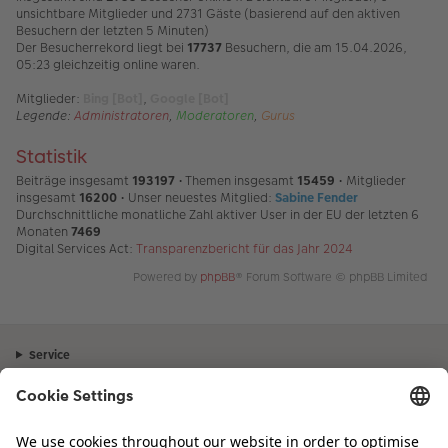
unsichtbare Mitglieder und 2731 Gäste (basierend auf den aktiven
Besuchern der letzten 5 Minuten)
Der Besucherrekord liegt bei
17737
Besuchern, die am 15.04.2026,
05:23 gleichzeitig online waren.
Mitglieder:
Bing [Bot]
,
Google [Bot]
Legende:
Administratoren
,
Moderatoren
,
Gurus
Statistik
Beiträge insgesamt
193197
• Themen insgesamt
15459
• Mitglieder
insgesamt
16200
• Unser neuestes Mitglied:
Sabine Fender
Durchschnittliche monatliche Zahl aktiver User in der EU der letzten 6
Monaten
7469
Digital Services Act:
Transparenzbericht für das Jahr 2024
Powered by
phpBB
® Forum Software © phpBB Limited
Service
Unternehmen