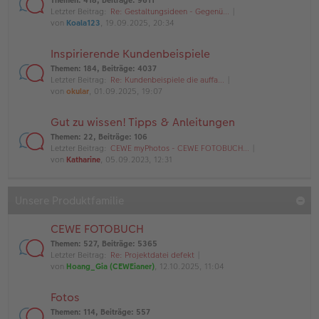
Themen
:
418
,
Beiträge
:
9611
Letzter Beitrag:
Re: Gestaltungsideen - Gegenü…
von
Koala123
, 19.09.2025, 20:34
Inspirierende Kundenbeispiele
Themen
:
184
,
Beiträge
:
4037
Letzter Beitrag:
Re: Kundenbeispiele die auffa…
von
okular
, 01.09.2025, 19:07
Gut zu wissen! Tipps & Anleitungen
Themen
:
22
,
Beiträge
:
106
Letzter Beitrag:
CEWE myPhotos - CEWE FOTOBUCH…
von
Katharine
, 05.09.2023, 12:31
Unsere Produktfamilie
CEWE FOTOBUCH
Themen
:
527
,
Beiträge
:
5365
Letzter Beitrag:
Re: Projektdatei defekt
von
Hoang_Gia (CEWEianer)
, 12.10.2025, 11:04
Fotos
Themen
:
114
,
Beiträge
:
557