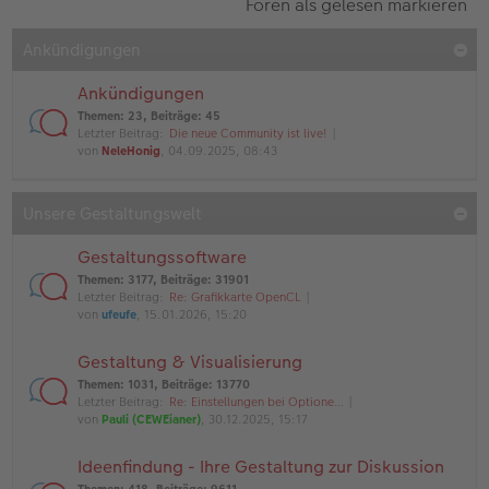
Foren als gelesen markieren
Ankündigungen
Ankündigungen
Themen
:
23
,
Beiträge
:
45
Letzter Beitrag:
Die neue Community ist live!
von
NeleHonig
, 04.09.2025, 08:43
Unsere Gestaltungswelt
Gestaltungssoftware
Themen
:
3177
,
Beiträge
:
31901
Letzter Beitrag:
Re: Grafikkarte OpenCL
von
ufeufe
, 15.01.2026, 15:20
Gestaltung & Visualisierung
Themen
:
1031
,
Beiträge
:
13770
Letzter Beitrag:
Re: Einstellungen bei Optione…
von
Pauli (CEWEianer)
, 30.12.2025, 15:17
Ideenfindung - Ihre Gestaltung zur Diskussion