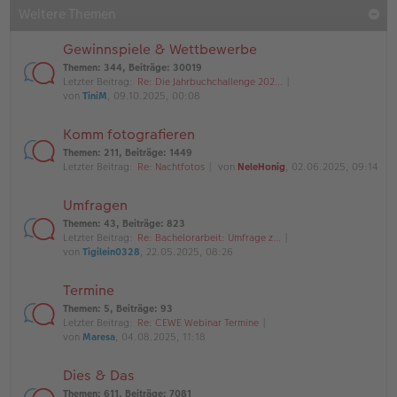
Weitere Themen
Gewinnspiele & Wettbewerbe
Themen
:
344
,
Beiträge
:
30019
Letzter Beitrag:
Re: Die Jahrbuchchallenge 202…
von
TiniM
, 09.10.2025, 00:08
Komm fotografieren
Themen
:
211
,
Beiträge
:
1449
Letzter Beitrag:
Re: Nachtfotos
von
NeleHonig
, 02.06.2025, 09:14
Umfragen
Themen
:
43
,
Beiträge
:
823
Letzter Beitrag:
Re: Bachelorarbeit: Umfrage z…
von
Tigilein0328
, 22.05.2025, 08:26
Termine
Themen
:
5
,
Beiträge
:
93
Letzter Beitrag:
Re: CEWE Webinar Termine
von
Maresa
, 04.08.2025, 11:18
Dies & Das
Themen
:
611
,
Beiträge
:
7081