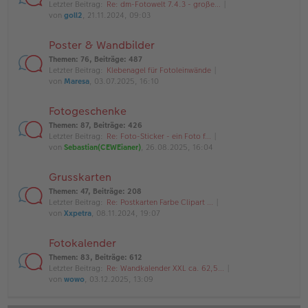
Letzter Beitrag:
Re: dm-Fotowelt 7.4.3 - große…
von
goll2
, 21.11.2024, 09:03
Poster & Wandbilder
Themen
:
76
,
Beiträge
:
487
Letzter Beitrag:
Klebenagel für Fotoleinwände
von
Maresa
, 03.07.2025, 16:10
Fotogeschenke
Themen
:
87
,
Beiträge
:
426
Letzter Beitrag:
Re: Foto-Sticker - ein Foto f…
von
Sebastian(CEWEianer)
, 26.08.2025, 16:04
Grusskarten
Themen
:
47
,
Beiträge
:
208
Letzter Beitrag:
Re: Postkarten Farbe Clipart …
von
Xxpetra
, 08.11.2024, 19:07
Fotokalender
Themen
:
83
,
Beiträge
:
612
Letzter Beitrag:
Re: Wandkalender XXL ca. 62,5…
von
wowo
, 03.12.2025, 13:09