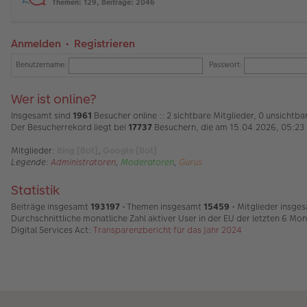
Themen
:
129
,
Beiträge
:
2046
Anmelden
•
Registrieren
Benutzername:
Passwort:
Wer ist online?
Insgesamt sind
1961
Besucher online :: 2 sichtbare Mitglieder, 0 unsichtb
Der Besucherrekord liegt bei
17737
Besuchern, die am 15.04.2026, 05:23 g
Mitglieder:
Bing [Bot]
,
Google [Bot]
Legende:
Administratoren
,
Moderatoren
,
Gurus
Statistik
Beiträge insgesamt
193197
• Themen insgesamt
15459
• Mitglieder insge
Durchschnittliche monatliche Zahl aktiver User in der EU der letzten 6 Mo
Digital Services Act:
Transparenzbericht für das Jahr 2024