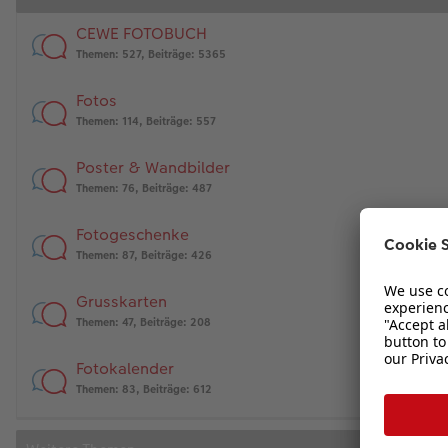
CEWE FOTOBUCH
Themen
:
527
,
Beiträge
:
5365
Fotos
Themen
:
114
,
Beiträge
:
557
Poster & Wandbilder
Themen
:
76
,
Beiträge
:
487
Fotogeschenke
Themen
:
87
,
Beiträge
:
426
Grusskarten
Themen
:
47
,
Beiträge
:
208
Fotokalender
Themen
:
83
,
Beiträge
:
612