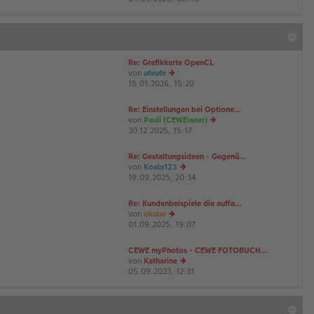
u
es
te
r
B
Re: Grafikkarte OpenCL
ei
von
ufeufe
tr
15.01.2026, 15:20
a
e
g
u
es
Re: Einstellungen bei Optione…
te
von
Pauli (CEWEianer)
r
30.12.2025, 15:17
e
B
u
ei
es
Re: Gestaltungsideen - Gegenü…
tr
te
von
Koala123
a
r
19.09.2025, 20:34
e
g
B
u
ei
es
Re: Kundenbeispiele die auffa…
tr
te
von
okular
a
r
01.09.2025, 19:07
e
g
B
u
ei
es
CEWE myPhotos - CEWE FOTOBUCH…
tr
te
von
Katharine
a
r
05.09.2023, 12:31
e
g
B
u
ei
es
tr
te
a