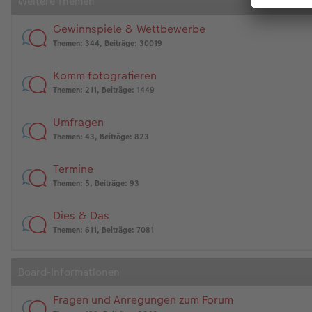
Weitere Themen
Gewinnspiele & Wettbewerbe
Themen
:
344
,
Beiträge
:
30019
Komm fotografieren
Themen
:
211
,
Beiträge
:
1449
Umfragen
Themen
:
43
,
Beiträge
:
823
Termine
Themen
:
5
,
Beiträge
:
93
Dies & Das
Themen
:
611
,
Beiträge
:
7081
Board-Informationen
Fragen und Anregungen zum Forum