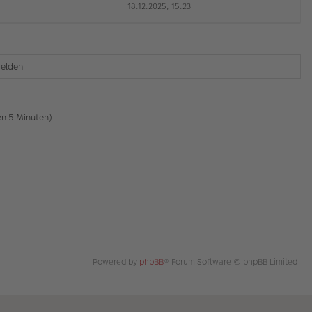
18.12.2025, 15:23
a
e
g
u
es
te
r
B
ei
tr
a
g
en 5 Minuten)
Powered by
phpBB
® Forum Software © phpBB Limited