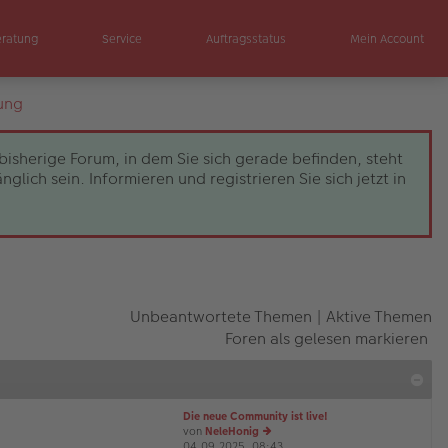
eratung
Service
Auftragsstatus
Mein Account
ung
bisherige Forum, in dem Sie sich gerade befinden, steht
ch sein. Informieren und registrieren Sie sich jetzt in
Unbeantwortete Themen
|
Aktive Themen
Foren als gelesen markieren
Die neue Community ist live!
von
NeleHonig
04.09.2025, 08:43
e