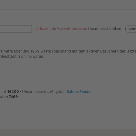
Ich habe mein Passwort vergessen
|
Angemeldet bleiben
are Mitglieder und 1959 Gäste (basierend auf den aktiven Besuchern der letzt
leichzeitig online waren.
samt
16200
• Unser neuestes Mitglied:
Sabine Fender
naten
7469