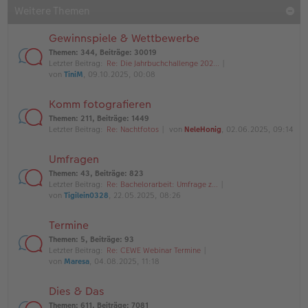
Weitere Themen
Gewinnspiele & Wettbewerbe
Themen
:
344
,
Beiträge
:
30019
Letzter Beitrag:
Re: Die Jahrbuchchallenge 202…
von
TiniM
, 09.10.2025, 00:08
Komm fotografieren
Themen
:
211
,
Beiträge
:
1449
Letzter Beitrag:
Re: Nachtfotos
von
NeleHonig
, 02.06.2025, 09:14
Umfragen
Themen
:
43
,
Beiträge
:
823
Letzter Beitrag:
Re: Bachelorarbeit: Umfrage z…
von
Tigilein0328
, 22.05.2025, 08:26
Termine
Themen
:
5
,
Beiträge
:
93
Letzter Beitrag:
Re: CEWE Webinar Termine
von
Maresa
, 04.08.2025, 11:18
Dies & Das
Themen
:
611
,
Beiträge
:
7081