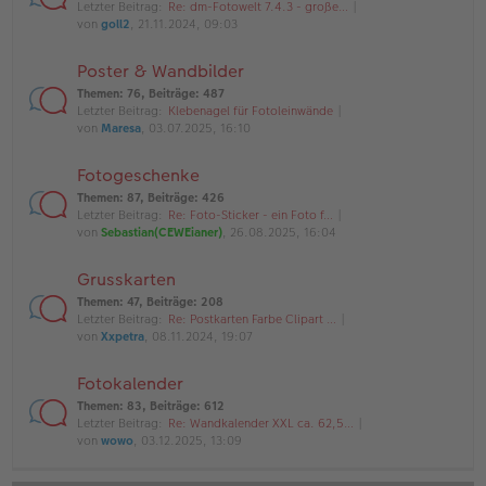
Letzter Beitrag:
Re: dm-Fotowelt 7.4.3 - große…
von
goll2
, 21.11.2024, 09:03
Poster & Wandbilder
Themen
:
76
,
Beiträge
:
487
Letzter Beitrag:
Klebenagel für Fotoleinwände
von
Maresa
, 03.07.2025, 16:10
Fotogeschenke
Themen
:
87
,
Beiträge
:
426
Letzter Beitrag:
Re: Foto-Sticker - ein Foto f…
von
Sebastian(CEWEianer)
, 26.08.2025, 16:04
Grusskarten
Themen
:
47
,
Beiträge
:
208
Letzter Beitrag:
Re: Postkarten Farbe Clipart …
von
Xxpetra
, 08.11.2024, 19:07
Fotokalender
Themen
:
83
,
Beiträge
:
612
Letzter Beitrag:
Re: Wandkalender XXL ca. 62,5…
von
wowo
, 03.12.2025, 13:09