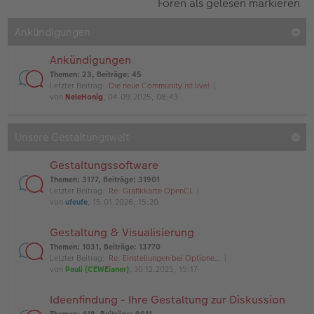
Foren als gelesen markieren
Ankündigungen
Ankündigungen
Themen
:
23
,
Beiträge
:
45
Letzter Beitrag:
Die neue Community ist live!
von
NeleHonig
, 04.09.2025, 08:43
Unsere Gestaltungswelt
Gestaltungssoftware
Themen
:
3177
,
Beiträge
:
31901
Letzter Beitrag:
Re: Grafikkarte OpenCL
von
ufeufe
, 15.01.2026, 15:20
Gestaltung & Visualisierung
Themen
:
1031
,
Beiträge
:
13770
Letzter Beitrag:
Re: Einstellungen bei Optione…
von
Pauli (CEWEianer)
, 30.12.2025, 15:17
Ideenfindung - Ihre Gestaltung zur Diskussion