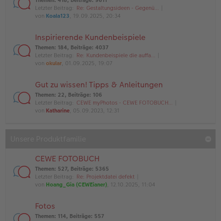
Themen
:
418
,
Beiträge
:
9611
Letzter Beitrag:
Re: Gestaltungsideen - Gegenü…
von
Koala123
, 19.09.2025, 20:34
Inspirierende Kundenbeispiele
Themen
:
184
,
Beiträge
:
4037
Letzter Beitrag:
Re: Kundenbeispiele die auffa…
von
okular
, 01.09.2025, 19:07
Gut zu wissen! Tipps & Anleitungen
Themen
:
22
,
Beiträge
:
106
Letzter Beitrag:
CEWE myPhotos - CEWE FOTOBUCH…
von
Katharine
, 05.09.2023, 12:31
Unsere Produktfamilie
CEWE FOTOBUCH
Themen
:
527
,
Beiträge
:
5365
Letzter Beitrag:
Re: Projektdatei defekt
von
Hoang_Gia (CEWEianer)
, 12.10.2025, 11:04
Fotos
Themen
:
114
,
Beiträge
:
557