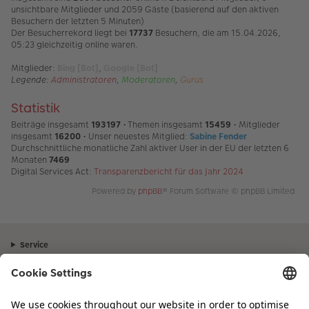
unsichtbare Mitglieder und 2059 Gäste (basierend auf den aktiven
Besuchern der letzten 5 Minuten)
Der Besucherrekord liegt bei
17737
Besuchern, die am 15.04.2026,
05:23 gleichzeitig online waren.
Mitglieder:
Bing [Bot]
,
Google [Bot]
Legende:
Administratoren
,
Moderatoren
,
Gurus
Statistik
Beiträge insgesamt
193197
• Themen insgesamt
15459
• Mitglieder
insgesamt
16200
• Unser neuestes Mitglied:
Sabine Fender
Durchschnittliche monatliche Zahl aktiver User in der EU der letzten 6
Monaten
7469
Digital Services Act:
Transparenzbericht für das Jahr 2024
Powered by
phpBB
® Forum Software © phpBB Limited
Service
Unternehmen