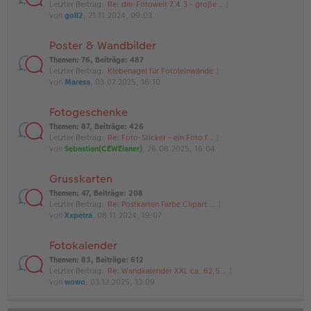
Letzter Beitrag:
Re: dm-Fotowelt 7.4.3 - große…
von
goll2
, 21.11.2024, 09:03
Poster & Wandbilder
Themen
:
76
,
Beiträge
:
487
Letzter Beitrag:
Klebenagel für Fotoleinwände
von
Maresa
, 03.07.2025, 16:10
Fotogeschenke
Themen
:
87
,
Beiträge
:
426
Letzter Beitrag:
Re: Foto-Sticker - ein Foto f…
von
Sebastian(CEWEianer)
, 26.08.2025, 16:04
Grusskarten
Themen
:
47
,
Beiträge
:
208
Letzter Beitrag:
Re: Postkarten Farbe Clipart …
von
Xxpetra
, 08.11.2024, 19:07
Fotokalender
Themen
:
83
,
Beiträge
:
612
Letzter Beitrag:
Re: Wandkalender XXL ca. 62,5…
von
wowo
, 03.12.2025, 13:09