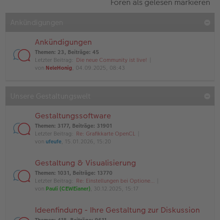
Foren als gelesen markieren
Ankündigungen
Ankündigungen
Themen
:
23
,
Beiträge
:
45
Letzter Beitrag:
Die neue Community ist live!
von
NeleHonig
, 04.09.2025, 08:43
Unsere Gestaltungswelt
Gestaltungssoftware
Themen
:
3177
,
Beiträge
:
31901
Letzter Beitrag:
Re: Grafikkarte OpenCL
von
ufeufe
, 15.01.2026, 15:20
Gestaltung & Visualisierung
Themen
:
1031
,
Beiträge
:
13770
Letzter Beitrag:
Re: Einstellungen bei Optione…
von
Pauli (CEWEianer)
, 30.12.2025, 15:17
Ideenfindung - Ihre Gestaltung zur Diskussion