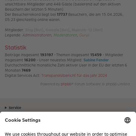
unsichtbare Mitglieder und 448 Gäste (basierend auf den aktiven
Besuchern der letzten 5 Minuten)
Der Besucherrekord liegt bei
17737
Besuchern, die am 15.04.2026,
05:23 gleichzeitig online waren.
Mitglieder:
Bing [Bot]
,
Google [Bot]
,
Majestic-12 [Bot]
Legende:
Administratoren
,
Moderatoren
,
Gurus
Statistik
Beiträge insgesamt
193197
• Themen insgesamt
15459
• Mitglieder
insgesamt
16200
• Unser neuestes Mitglied:
Sabine Fender
Durchschnittliche monatliche Zahl aktiver User in der EU der letzten 6
Monaten
7469
Digital Services Act:
Transparenzbericht für das Jahr 2024
Powered by
phpBB
® Forum Software © phpBB Limited
Service
Unternehmen