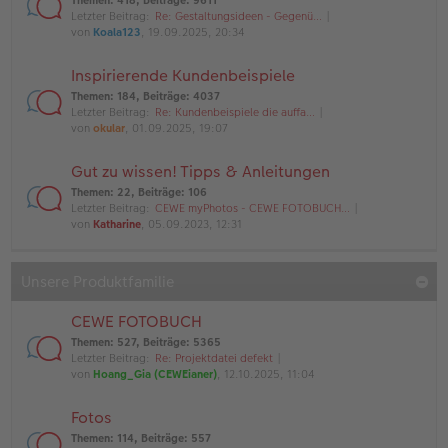
Themen
:
418
,
Beiträge
:
9611
Letzter Beitrag:
Re: Gestaltungsideen - Gegenü…
von
Koala123
, 19.09.2025, 20:34
Inspirierende Kundenbeispiele
Themen
:
184
,
Beiträge
:
4037
Letzter Beitrag:
Re: Kundenbeispiele die auffa…
von
okular
, 01.09.2025, 19:07
Gut zu wissen! Tipps & Anleitungen
Themen
:
22
,
Beiträge
:
106
Letzter Beitrag:
CEWE myPhotos - CEWE FOTOBUCH…
von
Katharine
, 05.09.2023, 12:31
Unsere Produktfamilie
CEWE FOTOBUCH
Themen
:
527
,
Beiträge
:
5365
Letzter Beitrag:
Re: Projektdatei defekt
von
Hoang_Gia (CEWEianer)
, 12.10.2025, 11:04
Fotos
Themen
:
114
,
Beiträge
:
557