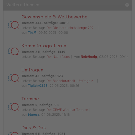
Weitere Themen
Gewinnspiele & Wettbewerbe
Themen
:
344
,
Beiträge
:
30019
Letzter Beitrag:
Re: Die Jahrbuchchallenge 202…
von
TiniM
, 09.10.2025, 00:08
Komm fotografieren
Themen
:
211
,
Beiträge
:
1449
Letzter Beitrag:
Re: Nachtfotos
von
NeleHonig
, 02.06.2025, 09:14
Umfragen
Themen
:
43
,
Beiträge
:
823
Letzter Beitrag:
Re: Bachelorarbeit: Umfrage z…
von
Tigilein0328
, 22.05.2025, 08:26
Termine
Themen
:
5
,
Beiträge
:
93
Letzter Beitrag:
Re: CEWE Webinar Termine
von
Maresa
, 04.08.2025, 11:18
Dies & Das
Themen
:
611
,
Beiträge
:
7081