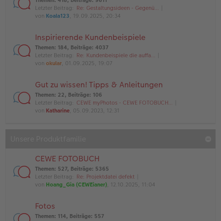
Themen
:
418
,
Beiträge
:
9611
Letzter Beitrag:
Re: Gestaltungsideen - Gegenü…
von
Koala123
, 19.09.2025, 20:34
Inspirierende Kundenbeispiele
Themen
:
184
,
Beiträge
:
4037
Letzter Beitrag:
Re: Kundenbeispiele die auffa…
von
okular
, 01.09.2025, 19:07
Gut zu wissen! Tipps & Anleitungen
Themen
:
22
,
Beiträge
:
106
Letzter Beitrag:
CEWE myPhotos - CEWE FOTOBUCH…
von
Katharine
, 05.09.2023, 12:31
Unsere Produktfamilie
CEWE FOTOBUCH
Themen
:
527
,
Beiträge
:
5365
Letzter Beitrag:
Re: Projektdatei defekt
von
Hoang_Gia (CEWEianer)
, 12.10.2025, 11:04
Fotos
Themen
:
114
,
Beiträge
:
557