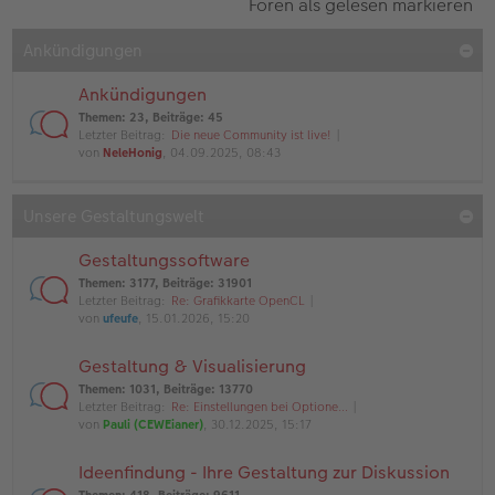
Foren als gelesen markieren
Ankündigungen
Ankündigungen
Themen
:
23
,
Beiträge
:
45
Letzter Beitrag:
Die neue Community ist live!
von
NeleHonig
, 04.09.2025, 08:43
Unsere Gestaltungswelt
Gestaltungssoftware
Themen
:
3177
,
Beiträge
:
31901
Letzter Beitrag:
Re: Grafikkarte OpenCL
von
ufeufe
, 15.01.2026, 15:20
Gestaltung & Visualisierung
Themen
:
1031
,
Beiträge
:
13770
Letzter Beitrag:
Re: Einstellungen bei Optione…
von
Pauli (CEWEianer)
, 30.12.2025, 15:17
Ideenfindung - Ihre Gestaltung zur Diskussion