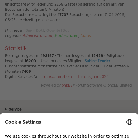
unsichtbare Mitglieder und 2258 Gäste (basierend auf den aktiven
Besuchern der letzten 5 Minuten)
Der Besucherrekord liegt bei
17737
Besuchern, die am 15.04.2026,
05:23 gleichzeitig online waren.
Mitglieder:
Bing [Bot]
,
Google [Bot]
Legende:
Administratoren
,
Moderatoren
,
Gurus
Statistik
Beiträge insgesamt
193197
• Themen insgesamt
15459
• Mitglieder
insgesamt
16200
• Unser neuestes Mitglied:
Sabine Fender
Durchschnittliche monatliche Zahl aktiver User in der EU der letzten 6
Monaten
7469
Digital Services Act:
Transparenzbericht für das Jahr 2024
Powered by
phpBB
® Forum Software © phpBB Limited
Service
Unternehmen