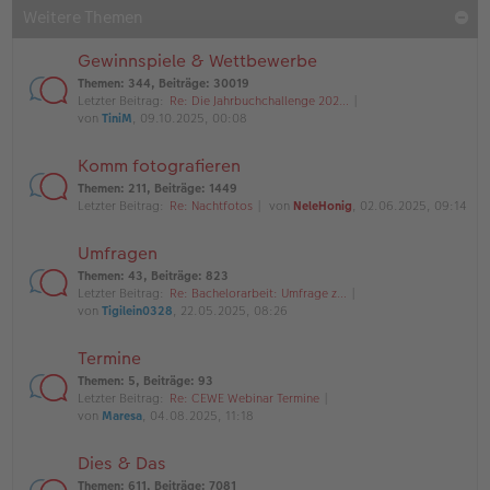
Weitere Themen
Gewinnspiele & Wettbewerbe
Themen
:
344
,
Beiträge
:
30019
Letzter Beitrag:
Re: Die Jahrbuchchallenge 202…
von
TiniM
, 09.10.2025, 00:08
Komm fotografieren
Themen
:
211
,
Beiträge
:
1449
Letzter Beitrag:
Re: Nachtfotos
von
NeleHonig
, 02.06.2025, 09:14
Umfragen
Themen
:
43
,
Beiträge
:
823
Letzter Beitrag:
Re: Bachelorarbeit: Umfrage z…
von
Tigilein0328
, 22.05.2025, 08:26
Termine
Themen
:
5
,
Beiträge
:
93
Letzter Beitrag:
Re: CEWE Webinar Termine
von
Maresa
, 04.08.2025, 11:18
Dies & Das
Themen
:
611
,
Beiträge
:
7081