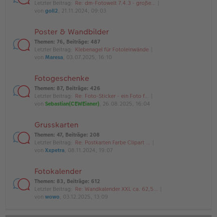
Letzter Beitrag:
Re: dm-Fotowelt 7.4.3 - große…
von
goll2
, 21.11.2024, 09:03
Poster & Wandbilder
Themen
:
76
,
Beiträge
:
487
Letzter Beitrag:
Klebenagel für Fotoleinwände
von
Maresa
, 03.07.2025, 16:10
Fotogeschenke
Themen
:
87
,
Beiträge
:
426
Letzter Beitrag:
Re: Foto-Sticker - ein Foto f…
von
Sebastian(CEWEianer)
, 26.08.2025, 16:04
Grusskarten
Themen
:
47
,
Beiträge
:
208
Letzter Beitrag:
Re: Postkarten Farbe Clipart …
von
Xxpetra
, 08.11.2024, 19:07
Fotokalender
Themen
:
83
,
Beiträge
:
612
Letzter Beitrag:
Re: Wandkalender XXL ca. 62,5…
von
wowo
, 03.12.2025, 13:09