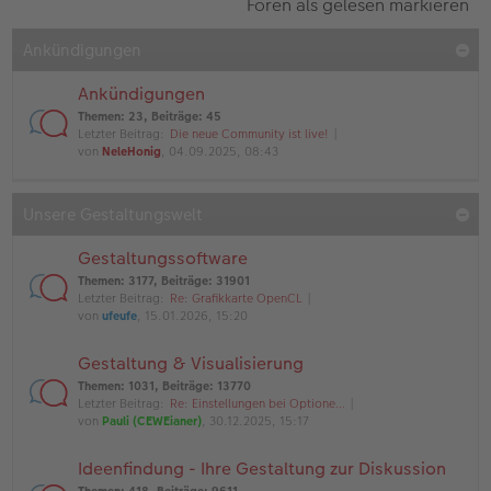
Foren als gelesen markieren
Ankündigungen
Ankündigungen
Themen
:
23
,
Beiträge
:
45
Letzter Beitrag:
Die neue Community ist live!
von
NeleHonig
, 04.09.2025, 08:43
Unsere Gestaltungswelt
Gestaltungssoftware
Themen
:
3177
,
Beiträge
:
31901
Letzter Beitrag:
Re: Grafikkarte OpenCL
von
ufeufe
, 15.01.2026, 15:20
Gestaltung & Visualisierung
Themen
:
1031
,
Beiträge
:
13770
Letzter Beitrag:
Re: Einstellungen bei Optione…
von
Pauli (CEWEianer)
, 30.12.2025, 15:17
Ideenfindung - Ihre Gestaltung zur Diskussion