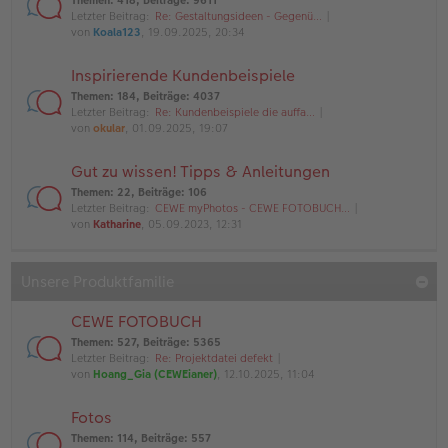
Themen
:
418
,
Beiträge
:
9611
Letzter Beitrag:
Re: Gestaltungsideen - Gegenü…
von
Koala123
, 19.09.2025, 20:34
Inspirierende Kundenbeispiele
Themen
:
184
,
Beiträge
:
4037
Letzter Beitrag:
Re: Kundenbeispiele die auffa…
von
okular
, 01.09.2025, 19:07
Gut zu wissen! Tipps & Anleitungen
Themen
:
22
,
Beiträge
:
106
Letzter Beitrag:
CEWE myPhotos - CEWE FOTOBUCH…
von
Katharine
, 05.09.2023, 12:31
Unsere Produktfamilie
CEWE FOTOBUCH
Themen
:
527
,
Beiträge
:
5365
Letzter Beitrag:
Re: Projektdatei defekt
von
Hoang_Gia (CEWEianer)
, 12.10.2025, 11:04
Fotos
Themen
:
114
,
Beiträge
:
557