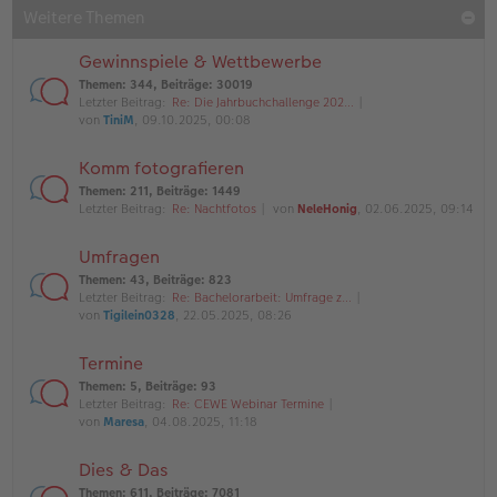
Weitere Themen
Gewinnspiele & Wettbewerbe
Themen
:
344
,
Beiträge
:
30019
Letzter Beitrag:
Re: Die Jahrbuchchallenge 202…
von
TiniM
, 09.10.2025, 00:08
Komm fotografieren
Themen
:
211
,
Beiträge
:
1449
Letzter Beitrag:
Re: Nachtfotos
von
NeleHonig
, 02.06.2025, 09:14
Umfragen
Themen
:
43
,
Beiträge
:
823
Letzter Beitrag:
Re: Bachelorarbeit: Umfrage z…
von
Tigilein0328
, 22.05.2025, 08:26
Termine
Themen
:
5
,
Beiträge
:
93
Letzter Beitrag:
Re: CEWE Webinar Termine
von
Maresa
, 04.08.2025, 11:18
Dies & Das
Themen
:
611
,
Beiträge
:
7081