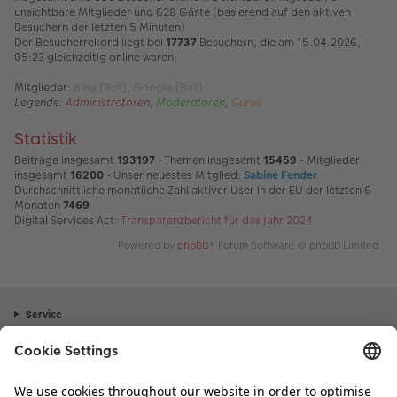
unsichtbare Mitglieder und 628 Gäste (basierend auf den aktiven
Besuchern der letzten 5 Minuten)
Der Besucherrekord liegt bei
17737
Besuchern, die am 15.04.2026,
05:23 gleichzeitig online waren.
Mitglieder:
Bing [Bot]
,
Google [Bot]
Legende:
Administratoren
,
Moderatoren
,
Gurus
Statistik
Beiträge insgesamt
193197
• Themen insgesamt
15459
• Mitglieder
insgesamt
16200
• Unser neuestes Mitglied:
Sabine Fender
Durchschnittliche monatliche Zahl aktiver User in der EU der letzten 6
Monaten
7469
Digital Services Act:
Transparenzbericht für das Jahr 2024
Powered by
phpBB
® Forum Software © phpBB Limited
Service
Unternehmen