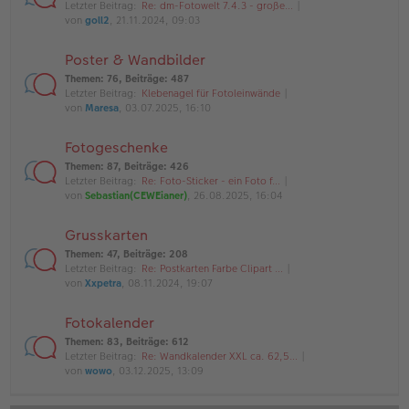
Letzter Beitrag:
Re: dm-Fotowelt 7.4.3 - große…
von
goll2
, 21.11.2024, 09:03
Poster & Wandbilder
Themen
:
76
,
Beiträge
:
487
Letzter Beitrag:
Klebenagel für Fotoleinwände
von
Maresa
, 03.07.2025, 16:10
Fotogeschenke
Themen
:
87
,
Beiträge
:
426
Letzter Beitrag:
Re: Foto-Sticker - ein Foto f…
von
Sebastian(CEWEianer)
, 26.08.2025, 16:04
Grusskarten
Themen
:
47
,
Beiträge
:
208
Letzter Beitrag:
Re: Postkarten Farbe Clipart …
von
Xxpetra
, 08.11.2024, 19:07
Fotokalender
Themen
:
83
,
Beiträge
:
612
Letzter Beitrag:
Re: Wandkalender XXL ca. 62,5…
von
wowo
, 03.12.2025, 13:09