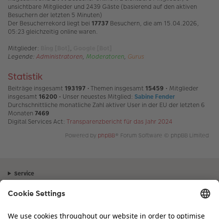
unsichtbare Mitglieder und 2439 Gäste (basierend auf den aktiven
Besuchern der letzten 5 Minuten)
Der Besucherrekord liegt bei
17737
Besuchern, die am 15.04.2026,
05:23 gleichzeitig online waren.
Mitglieder:
Bing [Bot]
,
Google [Bot]
Legende:
Administratoren
,
Moderatoren
,
Gurus
Statistik
Beiträge insgesamt
193197
• Themen insgesamt
15459
• Mitglieder
insgesamt
16200
• Unser neuestes Mitglied:
Sabine Fender
Durchschnittliche monatliche Zahl aktiver User in der EU der letzten 6
Monaten
7469
Digital Services Act:
Transparenzbericht für das Jahr 2024
Powered by
phpBB
® Forum Software © phpBB Limited
Service
Unternehmen