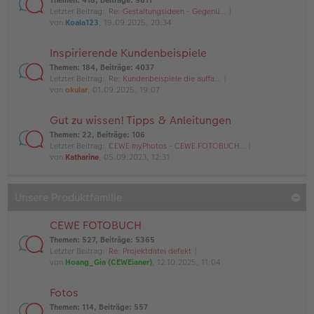
Themen
:
418
,
Beiträge
:
9611
Letzter Beitrag:
Re: Gestaltungsideen - Gegenü…
von
Koala123
, 19.09.2025, 20:34
Inspirierende Kundenbeispiele
Themen
:
184
,
Beiträge
:
4037
Letzter Beitrag:
Re: Kundenbeispiele die auffa…
von
okular
, 01.09.2025, 19:07
Gut zu wissen! Tipps & Anleitungen
Themen
:
22
,
Beiträge
:
106
Letzter Beitrag:
CEWE myPhotos - CEWE FOTOBUCH…
von
Katharine
, 05.09.2023, 12:31
Unsere Produktfamilie
CEWE FOTOBUCH
Themen
:
527
,
Beiträge
:
5365
Letzter Beitrag:
Re: Projektdatei defekt
von
Hoang_Gia (CEWEianer)
, 12.10.2025, 11:04
Fotos
Themen
:
114
,
Beiträge
:
557