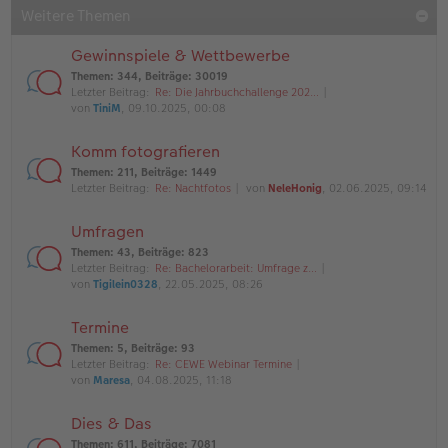
Weitere Themen
Gewinnspiele & Wettbewerbe
Themen
:
344
,
Beiträge
:
30019
Letzter Beitrag:
Re: Die Jahrbuchchallenge 202…
von
TiniM
, 09.10.2025, 00:08
Komm fotografieren
Themen
:
211
,
Beiträge
:
1449
Letzter Beitrag:
Re: Nachtfotos
von
NeleHonig
, 02.06.2025, 09:14
Umfragen
Themen
:
43
,
Beiträge
:
823
Letzter Beitrag:
Re: Bachelorarbeit: Umfrage z…
von
Tigilein0328
, 22.05.2025, 08:26
Termine
Themen
:
5
,
Beiträge
:
93
Letzter Beitrag:
Re: CEWE Webinar Termine
von
Maresa
, 04.08.2025, 11:18
Dies & Das
Themen
:
611
,
Beiträge
:
7081