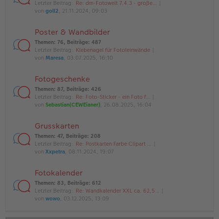
Letzter Beitrag:
Re: dm-Fotowelt 7.4.3 - große…
von
goll2
, 21.11.2024, 09:03
Poster & Wandbilder
Themen
:
76
,
Beiträge
:
487
Letzter Beitrag:
Klebenagel für Fotoleinwände
von
Maresa
, 03.07.2025, 16:10
Fotogeschenke
Themen
:
87
,
Beiträge
:
426
Letzter Beitrag:
Re: Foto-Sticker - ein Foto f…
von
Sebastian(CEWEianer)
, 26.08.2025, 16:04
Grusskarten
Themen
:
47
,
Beiträge
:
208
Letzter Beitrag:
Re: Postkarten Farbe Clipart …
von
Xxpetra
, 08.11.2024, 19:07
Fotokalender
Themen
:
83
,
Beiträge
:
612
Letzter Beitrag:
Re: Wandkalender XXL ca. 62,5…
von
wowo
, 03.12.2025, 13:09