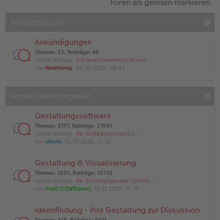
Foren als gelesen markieren
Ankündigungen
Ankündigungen
Themen
:
23
,
Beiträge
:
45
Letzter Beitrag:
Die neue Community ist live!
von
NeleHonig
, 04.09.2025, 08:43
Unsere Gestaltungswelt
Gestaltungssoftware
Themen
:
3177
,
Beiträge
:
31901
Letzter Beitrag:
Re: Grafikkarte OpenCL
von
ufeufe
, 15.01.2026, 15:20
Gestaltung & Visualisierung
Themen
:
1031
,
Beiträge
:
13770
Letzter Beitrag:
Re: Einstellungen bei Optione…
von
Pauli (CEWEianer)
, 30.12.2025, 15:17
Ideenfindung - Ihre Gestaltung zur Diskussion