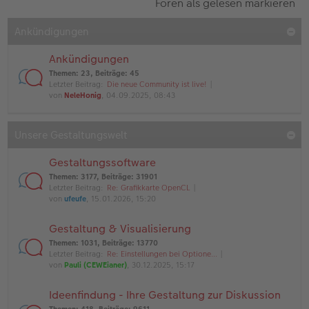
Foren als gelesen markieren
Ankündigungen
Ankündigungen
Themen
:
23
,
Beiträge
:
45
Letzter Beitrag:
Die neue Community ist live!
von
NeleHonig
, 04.09.2025, 08:43
Unsere Gestaltungswelt
Gestaltungssoftware
Themen
:
3177
,
Beiträge
:
31901
Letzter Beitrag:
Re: Grafikkarte OpenCL
von
ufeufe
, 15.01.2026, 15:20
Gestaltung & Visualisierung
Themen
:
1031
,
Beiträge
:
13770
Letzter Beitrag:
Re: Einstellungen bei Optione…
von
Pauli (CEWEianer)
, 30.12.2025, 15:17
Ideenfindung - Ihre Gestaltung zur Diskussion