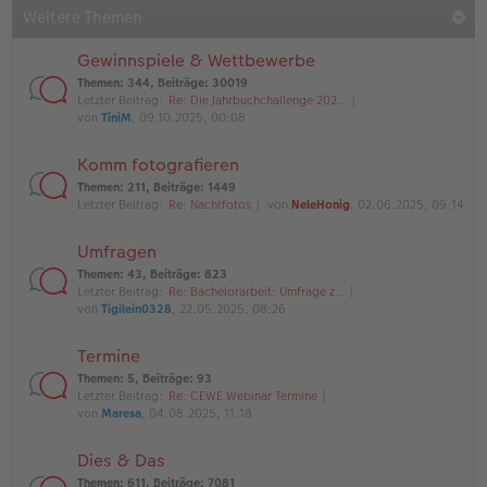
Weitere Themen
Gewinnspiele & Wettbewerbe
Themen
:
344
,
Beiträge
:
30019
Letzter Beitrag:
Re: Die Jahrbuchchallenge 202…
von
TiniM
, 09.10.2025, 00:08
Komm fotografieren
Themen
:
211
,
Beiträge
:
1449
Letzter Beitrag:
Re: Nachtfotos
von
NeleHonig
, 02.06.2025, 09:14
Umfragen
Themen
:
43
,
Beiträge
:
823
Letzter Beitrag:
Re: Bachelorarbeit: Umfrage z…
von
Tigilein0328
, 22.05.2025, 08:26
Termine
Themen
:
5
,
Beiträge
:
93
Letzter Beitrag:
Re: CEWE Webinar Termine
von
Maresa
, 04.08.2025, 11:18
Dies & Das
Themen
:
611
,
Beiträge
:
7081