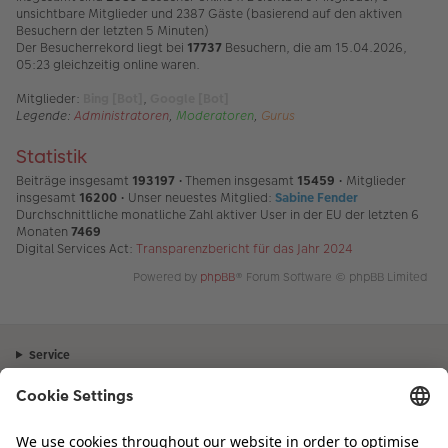
unsichtbare Mitglieder und 2387 Gäste (basierend auf den aktiven
Besuchern der letzten 5 Minuten)
Der Besucherrekord liegt bei
17737
Besuchern, die am 15.04.2026,
05:23 gleichzeitig online waren.
Mitglieder:
Bing [Bot]
,
Google [Bot]
Legende:
Administratoren
,
Moderatoren
,
Gurus
Statistik
Beiträge insgesamt
193197
• Themen insgesamt
15459
• Mitglieder
insgesamt
16200
• Unser neuestes Mitglied:
Sabine Fender
Durchschnittliche monatliche Zahl aktiver User in der EU der letzten 6
Monaten
7469
Digital Services Act:
Transparenzbericht für das Jahr 2024
Powered by
phpBB
® Forum Software © phpBB Limited
Service
Unternehmen