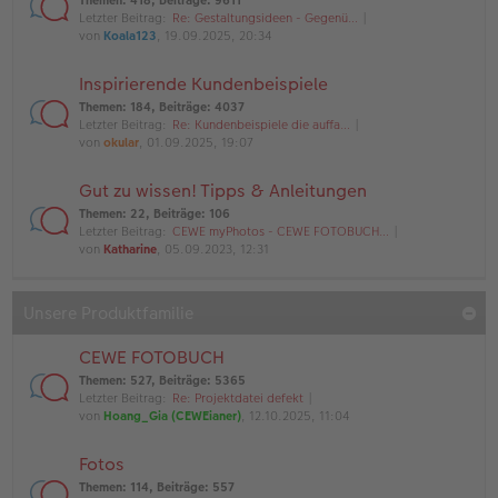
Themen
:
418
,
Beiträge
:
9611
Letzter Beitrag:
Re: Gestaltungsideen - Gegenü…
von
Koala123
, 19.09.2025, 20:34
Inspirierende Kundenbeispiele
Themen
:
184
,
Beiträge
:
4037
Letzter Beitrag:
Re: Kundenbeispiele die auffa…
von
okular
, 01.09.2025, 19:07
Gut zu wissen! Tipps & Anleitungen
Themen
:
22
,
Beiträge
:
106
Letzter Beitrag:
CEWE myPhotos - CEWE FOTOBUCH…
von
Katharine
, 05.09.2023, 12:31
Unsere Produktfamilie
CEWE FOTOBUCH
Themen
:
527
,
Beiträge
:
5365
Letzter Beitrag:
Re: Projektdatei defekt
von
Hoang_Gia (CEWEianer)
, 12.10.2025, 11:04
Fotos
Themen
:
114
,
Beiträge
:
557