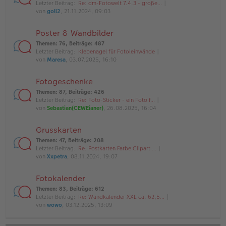
Letzter Beitrag:
Re: dm-Fotowelt 7.4.3 - große…
von
goll2
, 21.11.2024, 09:03
Poster & Wandbilder
Themen
:
76
,
Beiträge
:
487
Letzter Beitrag:
Klebenagel für Fotoleinwände
von
Maresa
, 03.07.2025, 16:10
Fotogeschenke
Themen
:
87
,
Beiträge
:
426
Letzter Beitrag:
Re: Foto-Sticker - ein Foto f…
von
Sebastian(CEWEianer)
, 26.08.2025, 16:04
Grusskarten
Themen
:
47
,
Beiträge
:
208
Letzter Beitrag:
Re: Postkarten Farbe Clipart …
von
Xxpetra
, 08.11.2024, 19:07
Fotokalender
Themen
:
83
,
Beiträge
:
612
Letzter Beitrag:
Re: Wandkalender XXL ca. 62,5…
von
wowo
, 03.12.2025, 13:09