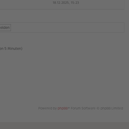
18.12.2025, 15:23
a
e
g
u
es
te
r
B
ei
tr
a
g
ten 5 Minuten)
Powered by
phpBB
® Forum Software © phpBB Limited