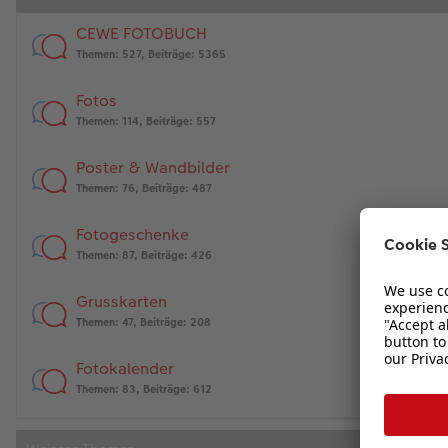
CEWE FOTOBUCH
Themen
:
527
,
Beiträge
:
5365
Fotos
Themen
:
114
,
Beiträge
:
557
Poster & Wandbilder
Themen
:
76
,
Beiträge
:
487
Fotogeschenke
Themen
:
87
,
Beiträge
:
426
Grusskarten
Themen
:
47
,
Beiträge
:
208
Fotokalender
Themen
:
83
,
Beiträge
:
612