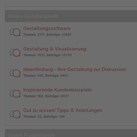
Unsere Gestaltungswelt
Gestaltungssoftware
Themen
:
3177
,
Beiträge
:
31901
Gestaltung & Visualisierung
Themen
:
1031
,
Beiträge
:
13770
Ideenfindung - Ihre Gestaltung zur Diskussion
Themen
:
418
,
Beiträge
:
9611
Inspirierende Kundenbeispiele
Themen
:
184
,
Beiträge
:
4037
Gut zu wissen! Tipps & Anleitungen
Themen
:
22
,
Beiträge
:
106
Unsere Produktfamilie