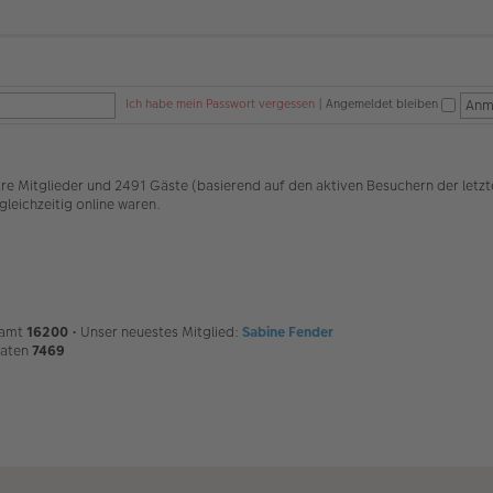
Ich habe mein Passwort vergessen
|
Angemeldet bleiben
bare Mitglieder und 2491 Gäste (basierend auf den aktiven Besuchern der letz
leichzeitig online waren.
samt
16200
• Unser neuestes Mitglied:
Sabine Fender
naten
7469