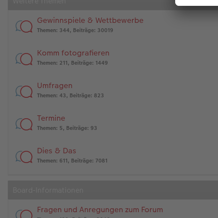
Weitere Themen
Gewinnspiele & Wettbewerbe
Themen
:
344
,
Beiträge
:
30019
Komm fotografieren
Themen
:
211
,
Beiträge
:
1449
Umfragen
Themen
:
43
,
Beiträge
:
823
Termine
Themen
:
5
,
Beiträge
:
93
Dies & Das
Themen
:
611
,
Beiträge
:
7081
Board-Informationen
Fragen und Anregungen zum Forum