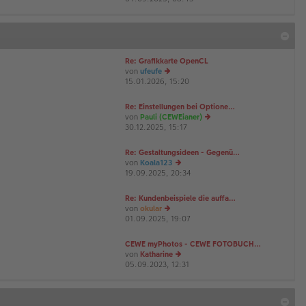
u
es
te
r
B
Re: Grafikkarte OpenCL
ei
von
ufeufe
tr
15.01.2026, 15:20
a
e
g
u
es
Re: Einstellungen bei Optione…
te
von
Pauli (CEWEianer)
r
30.12.2025, 15:17
e
B
u
ei
es
Re: Gestaltungsideen - Gegenü…
tr
te
von
Koala123
a
r
19.09.2025, 20:34
e
g
B
u
ei
es
Re: Kundenbeispiele die auffa…
tr
te
von
okular
a
r
01.09.2025, 19:07
e
g
B
u
ei
es
CEWE myPhotos - CEWE FOTOBUCH…
tr
te
von
Katharine
a
r
05.09.2023, 12:31
e
g
B
u
ei
es
tr
te
a