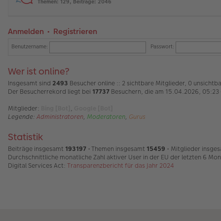
Themen
:
129
,
Beiträge
:
2046
Anmelden
•
Registrieren
Benutzername:
Passwort:
Wer ist online?
Insgesamt sind
2493
Besucher online :: 2 sichtbare Mitglieder, 0 unsicht
Der Besucherrekord liegt bei
17737
Besuchern, die am 15.04.2026, 05:23 g
Mitglieder:
Bing [Bot]
,
Google [Bot]
Legende:
Administratoren
,
Moderatoren
,
Gurus
Statistik
Beiträge insgesamt
193197
• Themen insgesamt
15459
• Mitglieder insge
Durchschnittliche monatliche Zahl aktiver User in der EU der letzten 6 Mo
Digital Services Act:
Transparenzbericht für das Jahr 2024