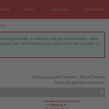
eratung
Service
Auftragsstatus
Mein Account
ung
bisherige Forum, in dem Sie sich gerade befinden, steht
ch sein. Informieren und registrieren Sie sich jetzt in
Unbeantwortete Themen
|
Aktive Themen
Foren als gelesen markieren
Die neue Community ist live!
von
NeleHonig
04.09.2025, 08:43
e