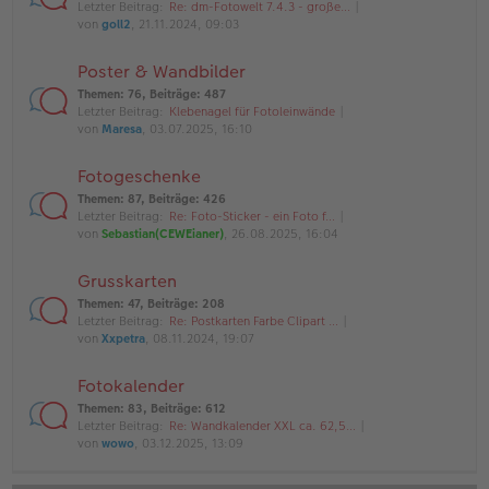
Letzter Beitrag:
Re: dm-Fotowelt 7.4.3 - große…
von
goll2
, 21.11.2024, 09:03
Poster & Wandbilder
Themen
:
76
,
Beiträge
:
487
Letzter Beitrag:
Klebenagel für Fotoleinwände
von
Maresa
, 03.07.2025, 16:10
Fotogeschenke
Themen
:
87
,
Beiträge
:
426
Letzter Beitrag:
Re: Foto-Sticker - ein Foto f…
von
Sebastian(CEWEianer)
, 26.08.2025, 16:04
Grusskarten
Themen
:
47
,
Beiträge
:
208
Letzter Beitrag:
Re: Postkarten Farbe Clipart …
von
Xxpetra
, 08.11.2024, 19:07
Fotokalender
Themen
:
83
,
Beiträge
:
612
Letzter Beitrag:
Re: Wandkalender XXL ca. 62,5…
von
wowo
, 03.12.2025, 13:09