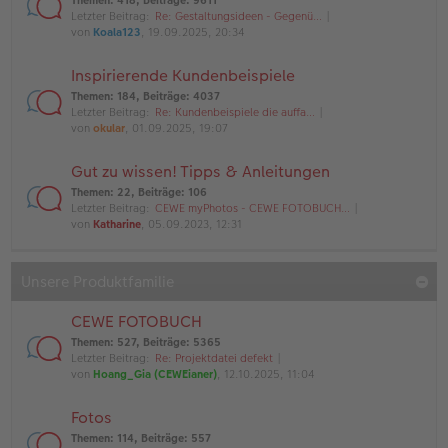
Themen
:
418
,
Beiträge
:
9611
Letzter Beitrag:
Re: Gestaltungsideen - Gegenü…
von
Koala123
, 19.09.2025, 20:34
Inspirierende Kundenbeispiele
Themen
:
184
,
Beiträge
:
4037
Letzter Beitrag:
Re: Kundenbeispiele die auffa…
von
okular
, 01.09.2025, 19:07
Gut zu wissen! Tipps & Anleitungen
Themen
:
22
,
Beiträge
:
106
Letzter Beitrag:
CEWE myPhotos - CEWE FOTOBUCH…
von
Katharine
, 05.09.2023, 12:31
Unsere Produktfamilie
CEWE FOTOBUCH
Themen
:
527
,
Beiträge
:
5365
Letzter Beitrag:
Re: Projektdatei defekt
von
Hoang_Gia (CEWEianer)
, 12.10.2025, 11:04
Fotos
Themen
:
114
,
Beiträge
:
557