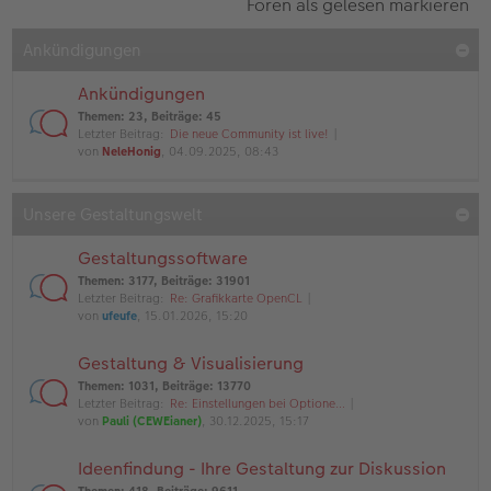
Foren als gelesen markieren
Ankündigungen
Ankündigungen
Themen
:
23
,
Beiträge
:
45
Letzter Beitrag:
Die neue Community ist live!
von
NeleHonig
, 04.09.2025, 08:43
Unsere Gestaltungswelt
Gestaltungssoftware
Themen
:
3177
,
Beiträge
:
31901
Letzter Beitrag:
Re: Grafikkarte OpenCL
von
ufeufe
, 15.01.2026, 15:20
Gestaltung & Visualisierung
Themen
:
1031
,
Beiträge
:
13770
Letzter Beitrag:
Re: Einstellungen bei Optione…
von
Pauli (CEWEianer)
, 30.12.2025, 15:17
Ideenfindung - Ihre Gestaltung zur Diskussion