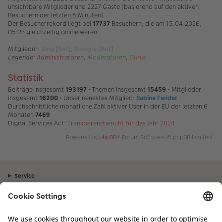
unsichtbare Mitglieder und 2227 Gäste (basierend auf den aktiven
Besuchern der letzten 5 Minuten)
Der Besucherrekord liegt bei
17737
Besuchern, die am 15.04.2026,
05:23 gleichzeitig online waren.
Mitglieder:
Bing [Bot]
,
Google [Bot]
Legende:
Administratoren
,
Moderatoren
,
Gurus
Statistik
Beiträge insgesamt
193197
• Themen insgesamt
15459
• Mitglieder
insgesamt
16200
• Unser neuestes Mitglied:
Sabine Fender
Durchschnittliche monatliche Zahl aktiver User in der EU der letzten 6
Monaten
7469
Digital Services Act:
Transparenzbericht für das Jahr 2024
Powered by
phpBB
® Forum Software © phpBB Limited
Service
Unternehmen