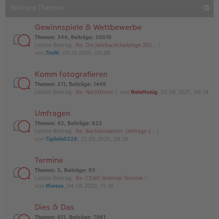
Weitere Themen
Gewinnspiele & Wettbewerbe
Themen
:
344
,
Beiträge
:
30019
Letzter Beitrag:
Re: Die Jahrbuchchallenge 202…
von
TiniM
, 09.10.2025, 00:08
Komm fotografieren
Themen
:
211
,
Beiträge
:
1449
Letzter Beitrag:
Re: Nachtfotos
von
NeleHonig
, 02.06.2025, 09:14
Umfragen
Themen
:
43
,
Beiträge
:
823
Letzter Beitrag:
Re: Bachelorarbeit: Umfrage z…
von
Tigilein0328
, 22.05.2025, 08:26
Termine
Themen
:
5
,
Beiträge
:
93
Letzter Beitrag:
Re: CEWE Webinar Termine
von
Maresa
, 04.08.2025, 11:18
Dies & Das
Themen
:
611
,
Beiträge
:
7081