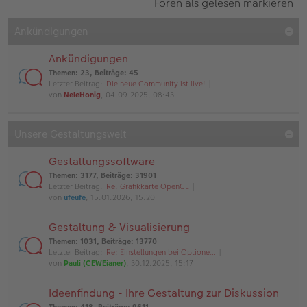
Foren als gelesen markieren
Ankündigungen
Ankündigungen
Themen
:
23
,
Beiträge
:
45
Letzter Beitrag:
Die neue Community ist live!
von
NeleHonig
, 04.09.2025, 08:43
Unsere Gestaltungswelt
Gestaltungssoftware
Themen
:
3177
,
Beiträge
:
31901
Letzter Beitrag:
Re: Grafikkarte OpenCL
von
ufeufe
, 15.01.2026, 15:20
Gestaltung & Visualisierung
Themen
:
1031
,
Beiträge
:
13770
Letzter Beitrag:
Re: Einstellungen bei Optione…
von
Pauli (CEWEianer)
, 30.12.2025, 15:17
Ideenfindung - Ihre Gestaltung zur Diskussion