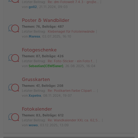
Letzter Beitrag:
Re: dm-Fotowelt 7.4.3 - große…
von
goll2
, 21.11.2024, 09:03
Poster & Wandbilder
Themen
:
76
,
Beiträge
:
487
Letzter Beitrag:
Klebenagel für Fotoleinwände
von
Maresa
, 03.07.2025, 16:10
Fotogeschenke
Themen
:
87
,
Beiträge
:
426
Letzter Beitrag:
Re: Foto-Sticker - ein Foto f…
von
Sebastian(CEWEianer)
, 26.08.2025, 16:04
Grusskarten
Themen
:
47
,
Beiträge
:
208
Letzter Beitrag:
Re: Postkarten Farbe Clipart …
von
Xxpetra
, 08.11.2024, 19:07
Fotokalender
Themen
:
83
,
Beiträge
:
612
Letzter Beitrag:
Re: Wandkalender XXL ca. 62,5…
von
wowo
, 03.12.2025, 13:09