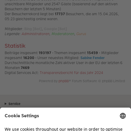
unsichtbare Mitglieder und 2547 Gäste (basierend auf den aktiven
Besuchern der letzten 5 Minuten)
Der Besucherrekord liegt bei
17737
Besuchern, die am 15.04.2026,
05:23 gleichzeitig online waren.
Mitglieder:
Bing [Bot]
,
Google [Bot]
Legende:
Administratoren
,
Moderatoren
,
Gurus
Statistik
Beiträge insgesamt
193197
• Themen insgesamt
15459
• Mitglieder
insgesamt
16200
• Unser neuestes Mitglied:
Sabine Fender
Durchschnittliche monatliche Zahl aktiver User in der EU der letzten 6
Monaten
7469
Digital Services Act:
Transparenzbericht für das Jahr 2024
Powered by
phpBB
® Forum Software © phpBB Limited
Service
Unternehmen