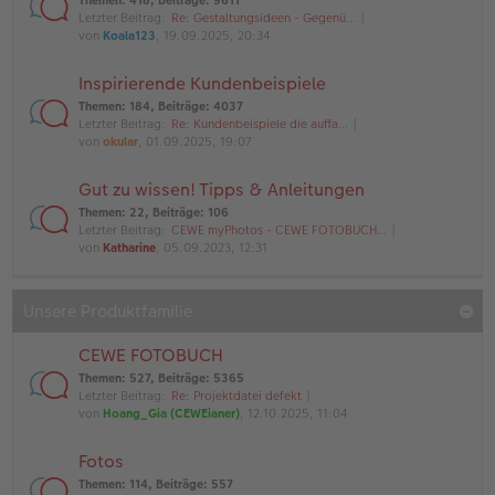
Themen
:
418
,
Beiträge
:
9611
Letzter Beitrag:
Re: Gestaltungsideen - Gegenü…
von
Koala123
, 19.09.2025, 20:34
Inspirierende Kundenbeispiele
Themen
:
184
,
Beiträge
:
4037
Letzter Beitrag:
Re: Kundenbeispiele die auffa…
von
okular
, 01.09.2025, 19:07
Gut zu wissen! Tipps & Anleitungen
Themen
:
22
,
Beiträge
:
106
Letzter Beitrag:
CEWE myPhotos - CEWE FOTOBUCH…
von
Katharine
, 05.09.2023, 12:31
Unsere Produktfamilie
CEWE FOTOBUCH
Themen
:
527
,
Beiträge
:
5365
Letzter Beitrag:
Re: Projektdatei defekt
von
Hoang_Gia (CEWEianer)
, 12.10.2025, 11:04
Fotos
Themen
:
114
,
Beiträge
:
557