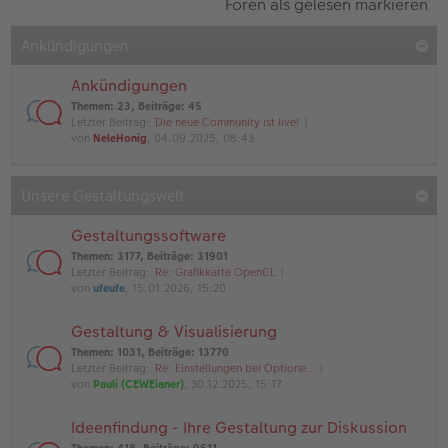
Foren als gelesen markieren
Ankündigungen
Ankündigungen
Themen
:
23
,
Beiträge
:
45
Letzter Beitrag:
Die neue Community ist live!
von
NeleHonig
, 04.09.2025, 08:43
Unsere Gestaltungswelt
Gestaltungssoftware
Themen
:
3177
,
Beiträge
:
31901
Letzter Beitrag:
Re: Grafikkarte OpenCL
von
ufeufe
, 15.01.2026, 15:20
Gestaltung & Visualisierung
Themen
:
1031
,
Beiträge
:
13770
Letzter Beitrag:
Re: Einstellungen bei Optione…
von
Pauli (CEWEianer)
, 30.12.2025, 15:17
Ideenfindung - Ihre Gestaltung zur Diskussion