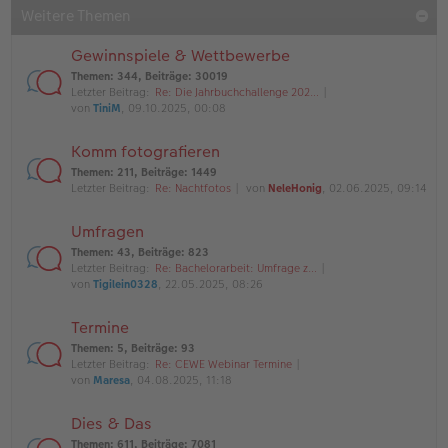
Weitere Themen
Gewinnspiele & Wettbewerbe
Themen
:
344
,
Beiträge
:
30019
Letzter Beitrag:
Re: Die Jahrbuchchallenge 202…
von
TiniM
, 09.10.2025, 00:08
Komm fotografieren
Themen
:
211
,
Beiträge
:
1449
Letzter Beitrag:
Re: Nachtfotos
von
NeleHonig
, 02.06.2025, 09:14
Umfragen
Themen
:
43
,
Beiträge
:
823
Letzter Beitrag:
Re: Bachelorarbeit: Umfrage z…
von
Tigilein0328
, 22.05.2025, 08:26
Termine
Themen
:
5
,
Beiträge
:
93
Letzter Beitrag:
Re: CEWE Webinar Termine
von
Maresa
, 04.08.2025, 11:18
Dies & Das
Themen
:
611
,
Beiträge
:
7081