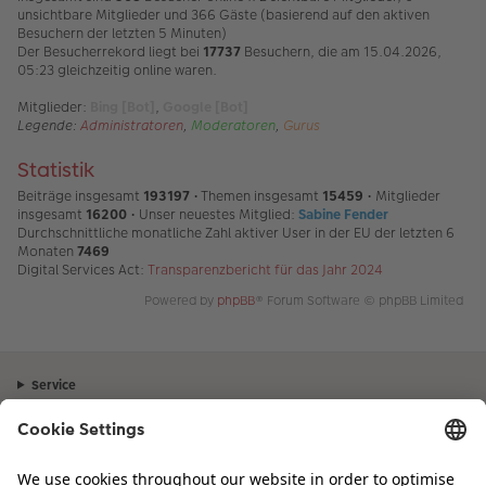
unsichtbare Mitglieder und 366 Gäste (basierend auf den aktiven
Besuchern der letzten 5 Minuten)
Der Besucherrekord liegt bei
17737
Besuchern, die am 15.04.2026,
05:23 gleichzeitig online waren.
Mitglieder:
Bing [Bot]
,
Google [Bot]
Legende:
Administratoren
,
Moderatoren
,
Gurus
Statistik
Beiträge insgesamt
193197
• Themen insgesamt
15459
• Mitglieder
insgesamt
16200
• Unser neuestes Mitglied:
Sabine Fender
Durchschnittliche monatliche Zahl aktiver User in der EU der letzten 6
Monaten
7469
Digital Services Act:
Transparenzbericht für das Jahr 2024
Powered by
phpBB
® Forum Software © phpBB Limited
Service
Unternehmen