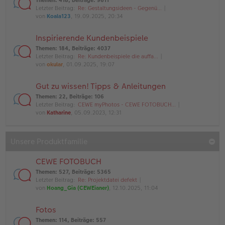
Themen
:
418
,
Beiträge
:
9611
Letzter Beitrag:
Re: Gestaltungsideen - Gegenü…
von
Koala123
, 19.09.2025, 20:34
Inspirierende Kundenbeispiele
Themen
:
184
,
Beiträge
:
4037
Letzter Beitrag:
Re: Kundenbeispiele die auffa…
von
okular
, 01.09.2025, 19:07
Gut zu wissen! Tipps & Anleitungen
Themen
:
22
,
Beiträge
:
106
Letzter Beitrag:
CEWE myPhotos - CEWE FOTOBUCH…
von
Katharine
, 05.09.2023, 12:31
Unsere Produktfamilie
CEWE FOTOBUCH
Themen
:
527
,
Beiträge
:
5365
Letzter Beitrag:
Re: Projektdatei defekt
von
Hoang_Gia (CEWEianer)
, 12.10.2025, 11:04
Fotos
Themen
:
114
,
Beiträge
:
557