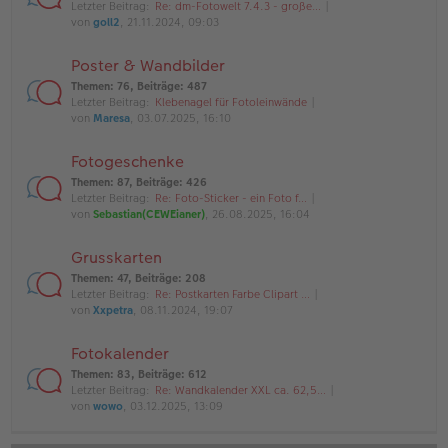
Letzter Beitrag:
Re: dm-Fotowelt 7.4.3 - große…
von
goll2
, 21.11.2024, 09:03
Poster & Wandbilder
Themen
:
76
,
Beiträge
:
487
Letzter Beitrag:
Klebenagel für Fotoleinwände
von
Maresa
, 03.07.2025, 16:10
Fotogeschenke
Themen
:
87
,
Beiträge
:
426
Letzter Beitrag:
Re: Foto-Sticker - ein Foto f…
von
Sebastian(CEWEianer)
, 26.08.2025, 16:04
Grusskarten
Themen
:
47
,
Beiträge
:
208
Letzter Beitrag:
Re: Postkarten Farbe Clipart …
von
Xxpetra
, 08.11.2024, 19:07
Fotokalender
Themen
:
83
,
Beiträge
:
612
Letzter Beitrag:
Re: Wandkalender XXL ca. 62,5…
von
wowo
, 03.12.2025, 13:09