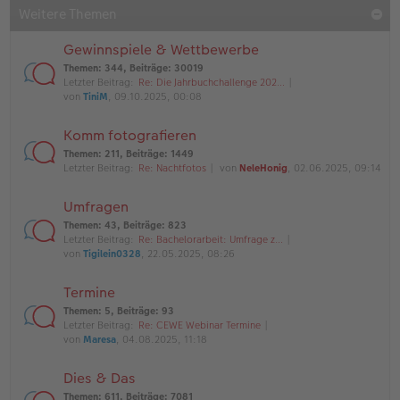
Weitere Themen
Gewinnspiele & Wettbewerbe
Themen
:
344
,
Beiträge
:
30019
Letzter Beitrag:
Re: Die Jahrbuchchallenge 202…
von
TiniM
, 09.10.2025, 00:08
Komm fotografieren
Themen
:
211
,
Beiträge
:
1449
Letzter Beitrag:
Re: Nachtfotos
von
NeleHonig
, 02.06.2025, 09:14
Umfragen
Themen
:
43
,
Beiträge
:
823
Letzter Beitrag:
Re: Bachelorarbeit: Umfrage z…
von
Tigilein0328
, 22.05.2025, 08:26
Termine
Themen
:
5
,
Beiträge
:
93
Letzter Beitrag:
Re: CEWE Webinar Termine
von
Maresa
, 04.08.2025, 11:18
Dies & Das
Themen
:
611
,
Beiträge
:
7081