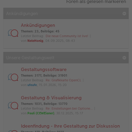
Foren als gelesen markieren
Ankündigungen
Ankündigungen
Themen
:
23
,
Beiträge
:
45
Letzter Beitrag:
Die neue Community ist live!
von
NeleHonig
, 04.09.2025, 08:43
Unsere Gestaltungswelt
Gestaltungssoftware
Themen
:
3177
,
Beiträge
:
31901
Letzter Beitrag:
Re: Grafikkarte OpenCL
von
ufeufe
, 15.01.2026, 15:20
Gestaltung & Visualisierung
Themen
:
1031
,
Beiträge
:
13770
Letzter Beitrag:
Re: Einstellungen bei Optione…
von
Pauli (CEWEianer)
, 30.12.2025, 15:17
Ideenfindung - Ihre Gestaltung zur Diskussion