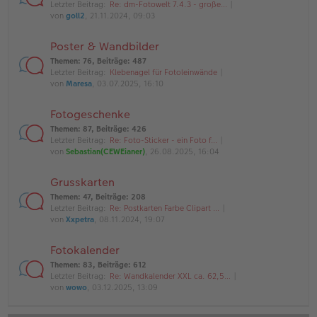
Letzter Beitrag:
Re: dm-Fotowelt 7.4.3 - große…
von
goll2
, 21.11.2024, 09:03
Poster & Wandbilder
Themen
:
76
,
Beiträge
:
487
Letzter Beitrag:
Klebenagel für Fotoleinwände
von
Maresa
, 03.07.2025, 16:10
Fotogeschenke
Themen
:
87
,
Beiträge
:
426
Letzter Beitrag:
Re: Foto-Sticker - ein Foto f…
von
Sebastian(CEWEianer)
, 26.08.2025, 16:04
Grusskarten
Themen
:
47
,
Beiträge
:
208
Letzter Beitrag:
Re: Postkarten Farbe Clipart …
von
Xxpetra
, 08.11.2024, 19:07
Fotokalender
Themen
:
83
,
Beiträge
:
612
Letzter Beitrag:
Re: Wandkalender XXL ca. 62,5…
von
wowo
, 03.12.2025, 13:09