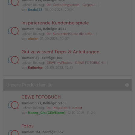
Themen
:
418
,
Beiträge
:
9611
Letzter Beitrag:
Re: Gestaltungsideen - Gegenü…
von
Koala123
, 19.09.2025, 20:34
Inspirierende Kundenbeispiele
Themen
:
184
,
Beiträge
:
4037
Letzter Beitrag:
Re: Kundenbeispiele die auffa…
von
okular
, 01.09.2025, 19:07
Gut zu wissen! Tipps & Anleitungen
Themen
:
22
,
Beiträge
:
106
Letzter Beitrag:
CEWE myPhotos - CEWE FOTOBUCH…
von
Katharine
, 05.09.2023, 12:31
Unsere Produktfamilie
CEWE FOTOBUCH
Themen
:
527
,
Beiträge
:
5365
Letzter Beitrag:
Re: Projektdatei defekt
von
Hoang_Gia (CEWEianer)
, 12.10.2025, 11:04
Fotos
Themen
:
114
,
Beiträge
:
557