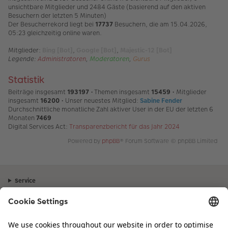
unsichtbare Mitglieder und 2484 Gäste (basierend auf den aktiven
Besuchern der letzten 5 Minuten)
Der Besucherrekord liegt bei
17737
Besuchern, die am 15.04.2026,
05:23 gleichzeitig online waren.
Mitglieder:
Bing [Bot]
,
Google [Bot]
,
Majestic-12 [Bot]
Legende:
Administratoren
,
Moderatoren
,
Gurus
Statistik
Beiträge insgesamt
193197
• Themen insgesamt
15459
• Mitglieder
insgesamt
16200
• Unser neuestes Mitglied:
Sabine Fender
Durchschnittliche monatliche Zahl aktiver User in der EU der letzten 6
Monaten
7469
Digital Services Act:
Transparenzbericht für das Jahr 2024
Powered by
phpBB
® Forum Software © phpBB Limited
Service
Unternehmen