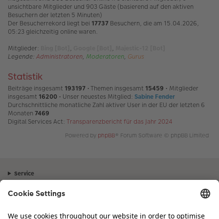
unsichtbare Mitglieder und 903 Gäste (basierend auf den aktiven
Besuchern der letzten 5 Minuten)
Der Besucherrekord liegt bei
17737
Besuchern, die am 15.04.2026,
05:23 gleichzeitig online waren.
Mitglieder:
Bing [Bot]
,
Google [Bot]
,
Majestic-12 [Bot]
Legende:
Administratoren
,
Moderatoren
,
Gurus
Statistik
Beiträge insgesamt
193197
• Themen insgesamt
15459
• Mitglieder
insgesamt
16200
• Unser neuestes Mitglied:
Sabine Fender
Durchschnittliche monatliche Zahl aktiver User in der EU der letzten 6
Monaten
7469
Digital Services Act:
Transparenzbericht für das Jahr 2024
Powered by
phpBB
® Forum Software © phpBB Limited
Service
Unternehmen