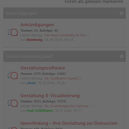
Foren als gelesen markieren
Ankündigungen
Ankündigungen
Themen
:
23
,
Beiträge
:
45
Letzter Beitrag:
Die neue Community ist live!
von
NeleHonig
, 04.09.2025, 08:43
Unsere Gestaltungswelt
Gestaltungssoftware
Themen
:
3177
,
Beiträge
:
31901
Letzter Beitrag:
Re: Grafikkarte OpenCL
von
ufeufe
, 15.01.2026, 15:20
Gestaltung & Visualisierung
Themen
:
1031
,
Beiträge
:
13770
Letzter Beitrag:
Re: Einstellungen bei Optione…
von
Pauli (CEWEianer)
, 30.12.2025, 15:17
Ideenfindung - Ihre Gestaltung zur Diskussion