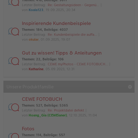
Themen
:
418
,
Beiträge
:
9611
Letzter Beitrag:
Re: Gestaltungsideen - Gegenü…
von
Koala123
, 19.09.2025, 20:34
Inspirierende Kundenbeispiele
Themen
:
184
,
Beiträge
:
4037
Letzter Beitrag:
Re: Kundenbeispiele die auffa…
von
okular
, 01.09.2025, 19:07
Gut zu wissen! Tipps & Anleitungen
Themen
:
22
,
Beiträge
:
106
Letzter Beitrag:
CEWE myPhotos - CEWE FOTOBUCH…
von
Katharine
, 05.09.2023, 12:31
Unsere Produktfamilie
CEWE FOTOBUCH
Themen
:
527
,
Beiträge
:
5365
Letzter Beitrag:
Re: Projektdatei defekt
von
Hoang_Gia (CEWEianer)
, 12.10.2025, 11:04
Fotos
Themen
:
114
,
Beiträge
:
557