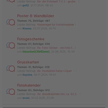
Letzter Beitrag:
Re: dm-Fotowelt 7.4.3 - große…
von
goll2
, 21.11.2024, 09:03
Poster & Wandbilder
Themen
:
76
,
Beiträge
:
487
Letzter Beitrag:
Klebenagel für Fotoleinwände
von
Maresa
, 03.07.2025, 16:10
Fotogeschenke
Themen
:
87
,
Beiträge
:
426
Letzter Beitrag:
Re: Foto-Sticker - ein Foto f…
von
Sebastian(CEWEianer)
, 26.08.2025, 16:04
Grusskarten
Themen
:
47
,
Beiträge
:
208
Letzter Beitrag:
Re: Postkarten Farbe Clipart …
von
Xxpetra
, 08.11.2024, 19:07
Fotokalender
Themen
:
83
,
Beiträge
:
612
Letzter Beitrag:
Re: Wandkalender XXL ca. 62,5…
von
wowo
, 03.12.2025, 13:09