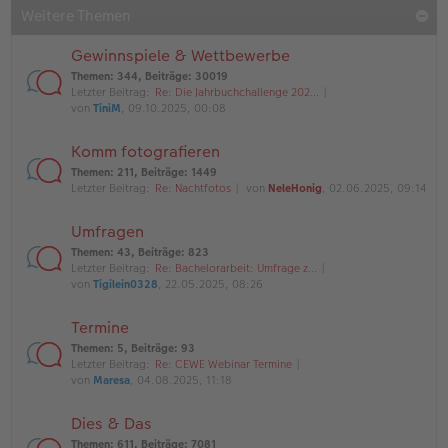
Weitere Themen
Gewinnspiele & Wettbewerbe
Themen
:
344
,
Beiträge
:
30019
Letzter Beitrag:
Re: Die Jahrbuchchallenge 202…
von
TiniM
, 09.10.2025, 00:08
Komm fotografieren
Themen
:
211
,
Beiträge
:
1449
Letzter Beitrag:
Re: Nachtfotos
von
NeleHonig
, 02.06.2025, 09:14
Umfragen
Themen
:
43
,
Beiträge
:
823
Letzter Beitrag:
Re: Bachelorarbeit: Umfrage z…
von
Tigilein0328
, 22.05.2025, 08:26
Termine
Themen
:
5
,
Beiträge
:
93
Letzter Beitrag:
Re: CEWE Webinar Termine
von
Maresa
, 04.08.2025, 11:18
Dies & Das
Themen
:
611
,
Beiträge
:
7081