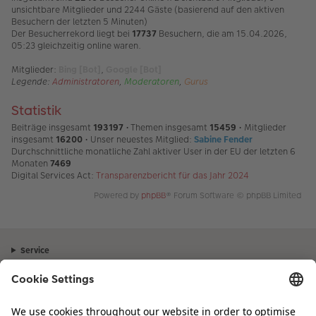
unsichtbare Mitglieder und 2244 Gäste (basierend auf den aktiven
Besuchern der letzten 5 Minuten)
Der Besucherrekord liegt bei
17737
Besuchern, die am 15.04.2026,
05:23 gleichzeitig online waren.
Mitglieder:
Bing [Bot]
,
Google [Bot]
Legende:
Administratoren
,
Moderatoren
,
Gurus
Statistik
Beiträge insgesamt
193197
• Themen insgesamt
15459
• Mitglieder
insgesamt
16200
• Unser neuestes Mitglied:
Sabine Fender
Durchschnittliche monatliche Zahl aktiver User in der EU der letzten 6
Monaten
7469
Digital Services Act:
Transparenzbericht für das Jahr 2024
Powered by
phpBB
® Forum Software © phpBB Limited
Service
Unternehmen