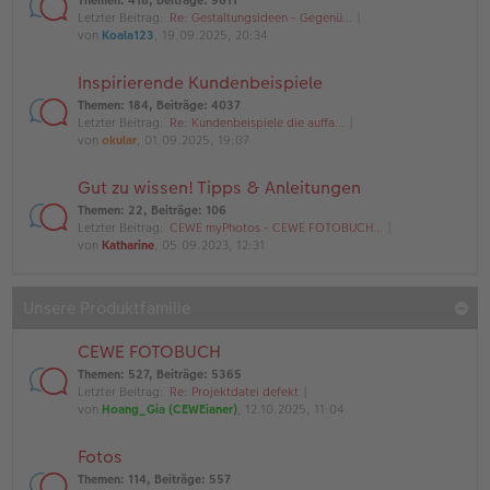
Themen
:
418
,
Beiträge
:
9611
Letzter Beitrag:
Re: Gestaltungsideen - Gegenü…
von
Koala123
, 19.09.2025, 20:34
Inspirierende Kundenbeispiele
Themen
:
184
,
Beiträge
:
4037
Letzter Beitrag:
Re: Kundenbeispiele die auffa…
von
okular
, 01.09.2025, 19:07
Gut zu wissen! Tipps & Anleitungen
Themen
:
22
,
Beiträge
:
106
Letzter Beitrag:
CEWE myPhotos - CEWE FOTOBUCH…
von
Katharine
, 05.09.2023, 12:31
Unsere Produktfamilie
CEWE FOTOBUCH
Themen
:
527
,
Beiträge
:
5365
Letzter Beitrag:
Re: Projektdatei defekt
von
Hoang_Gia (CEWEianer)
, 12.10.2025, 11:04
Fotos
Themen
:
114
,
Beiträge
:
557