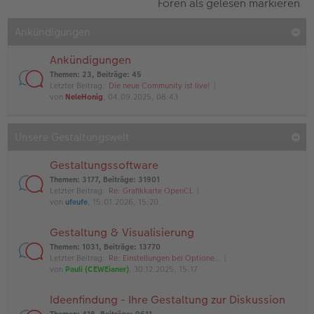
Foren als gelesen markieren
Ankündigungen
Ankündigungen
Themen
:
23
,
Beiträge
:
45
Letzter Beitrag:
Die neue Community ist live!
von
NeleHonig
, 04.09.2025, 08:43
Unsere Gestaltungswelt
Gestaltungssoftware
Themen
:
3177
,
Beiträge
:
31901
Letzter Beitrag:
Re: Grafikkarte OpenCL
von
ufeufe
, 15.01.2026, 15:20
Gestaltung & Visualisierung
Themen
:
1031
,
Beiträge
:
13770
Letzter Beitrag:
Re: Einstellungen bei Optione…
von
Pauli (CEWEianer)
, 30.12.2025, 15:17
Ideenfindung - Ihre Gestaltung zur Diskussion