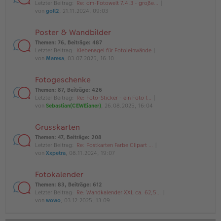
Letzter Beitrag:
Re: dm-Fotowelt 7.4.3 - große…
von
goll2
, 21.11.2024, 09:03
Poster & Wandbilder
Themen
:
76
,
Beiträge
:
487
Letzter Beitrag:
Klebenagel für Fotoleinwände
von
Maresa
, 03.07.2025, 16:10
Fotogeschenke
Themen
:
87
,
Beiträge
:
426
Letzter Beitrag:
Re: Foto-Sticker - ein Foto f…
von
Sebastian(CEWEianer)
, 26.08.2025, 16:04
Grusskarten
Themen
:
47
,
Beiträge
:
208
Letzter Beitrag:
Re: Postkarten Farbe Clipart …
von
Xxpetra
, 08.11.2024, 19:07
Fotokalender
Themen
:
83
,
Beiträge
:
612
Letzter Beitrag:
Re: Wandkalender XXL ca. 62,5…
von
wowo
, 03.12.2025, 13:09