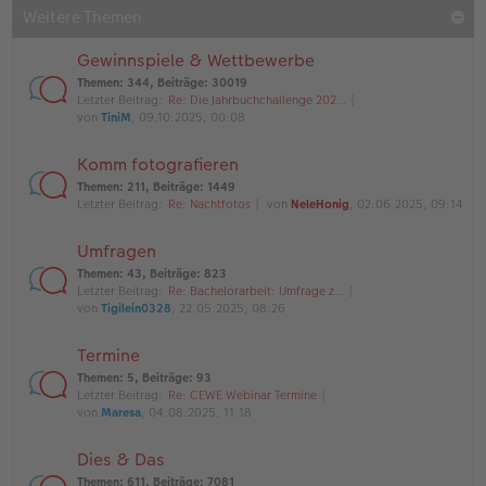
Weitere Themen
Gewinnspiele & Wettbewerbe
Themen
:
344
,
Beiträge
:
30019
Letzter Beitrag:
Re: Die Jahrbuchchallenge 202…
von
TiniM
, 09.10.2025, 00:08
Komm fotografieren
Themen
:
211
,
Beiträge
:
1449
Letzter Beitrag:
Re: Nachtfotos
von
NeleHonig
, 02.06.2025, 09:14
Umfragen
Themen
:
43
,
Beiträge
:
823
Letzter Beitrag:
Re: Bachelorarbeit: Umfrage z…
von
Tigilein0328
, 22.05.2025, 08:26
Termine
Themen
:
5
,
Beiträge
:
93
Letzter Beitrag:
Re: CEWE Webinar Termine
von
Maresa
, 04.08.2025, 11:18
Dies & Das
Themen
:
611
,
Beiträge
:
7081