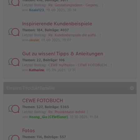
Themen
:
418
,
Beiträge
:
9611
Letzter Beitrag:
Re: Gestaltungsideen - Gegenü…
von
Koala123
, 19.09.2025, 20:34
Inspirierende Kundenbeispiele
Themen
:
184
,
Beiträge
:
4037
Letzter Beitrag:
Re: Kundenbeispiele die auffa…
von
okular
, 01.09.2025, 19:07
Gut zu wissen! Tipps & Anleitungen
Themen
:
22
,
Beiträge
:
106
Letzter Beitrag:
CEWE myPhotos - CEWE FOTOBUCH…
von
Katharine
, 05.09.2023, 12:31
Unsere Produktfamilie
CEWE FOTOBUCH
Themen
:
527
,
Beiträge
:
5365
Letzter Beitrag:
Re: Projektdatei defekt
von
Hoang_Gia (CEWEianer)
, 12.10.2025, 11:04
Fotos
Themen
:
114
,
Beiträge
:
557