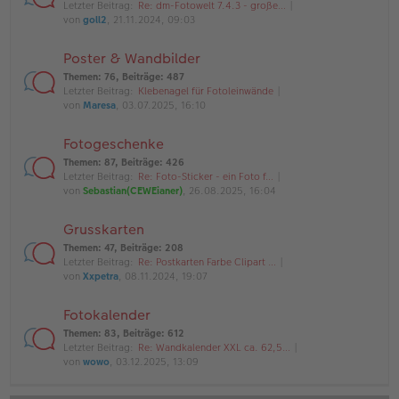
Letzter Beitrag:
Re: dm-Fotowelt 7.4.3 - große…
von
goll2
, 21.11.2024, 09:03
Poster & Wandbilder
Themen
:
76
,
Beiträge
:
487
Letzter Beitrag:
Klebenagel für Fotoleinwände
von
Maresa
, 03.07.2025, 16:10
Fotogeschenke
Themen
:
87
,
Beiträge
:
426
Letzter Beitrag:
Re: Foto-Sticker - ein Foto f…
von
Sebastian(CEWEianer)
, 26.08.2025, 16:04
Grusskarten
Themen
:
47
,
Beiträge
:
208
Letzter Beitrag:
Re: Postkarten Farbe Clipart …
von
Xxpetra
, 08.11.2024, 19:07
Fotokalender
Themen
:
83
,
Beiträge
:
612
Letzter Beitrag:
Re: Wandkalender XXL ca. 62,5…
von
wowo
, 03.12.2025, 13:09