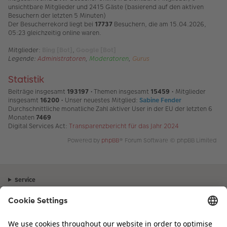
unsichtbare Mitglieder und 2415 Gäste (basierend auf den aktiven
Besuchern der letzten 5 Minuten)
Der Besucherrekord liegt bei
17737
Besuchern, die am 15.04.2026,
05:23 gleichzeitig online waren.
Mitglieder:
Bing [Bot]
,
Google [Bot]
Legende:
Administratoren
,
Moderatoren
,
Gurus
Statistik
Beiträge insgesamt
193197
• Themen insgesamt
15459
• Mitglieder
insgesamt
16200
• Unser neuestes Mitglied:
Sabine Fender
Durchschnittliche monatliche Zahl aktiver User in der EU der letzten 6
Monaten
7469
Digital Services Act:
Transparenzbericht für das Jahr 2024
Powered by
phpBB
® Forum Software © phpBB Limited
Service
Unternehmen