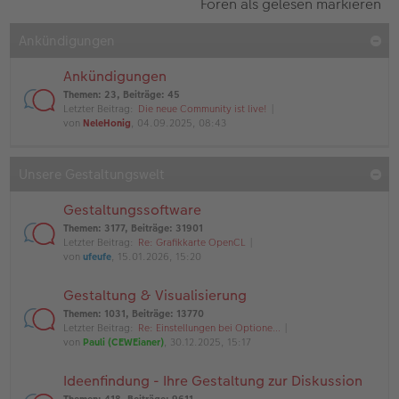
Foren als gelesen markieren
Ankündigungen
Ankündigungen
Themen
:
23
,
Beiträge
:
45
Letzter Beitrag:
Die neue Community ist live!
von
NeleHonig
, 04.09.2025, 08:43
Unsere Gestaltungswelt
Gestaltungssoftware
Themen
:
3177
,
Beiträge
:
31901
Letzter Beitrag:
Re: Grafikkarte OpenCL
von
ufeufe
, 15.01.2026, 15:20
Gestaltung & Visualisierung
Themen
:
1031
,
Beiträge
:
13770
Letzter Beitrag:
Re: Einstellungen bei Optione…
von
Pauli (CEWEianer)
, 30.12.2025, 15:17
Ideenfindung - Ihre Gestaltung zur Diskussion