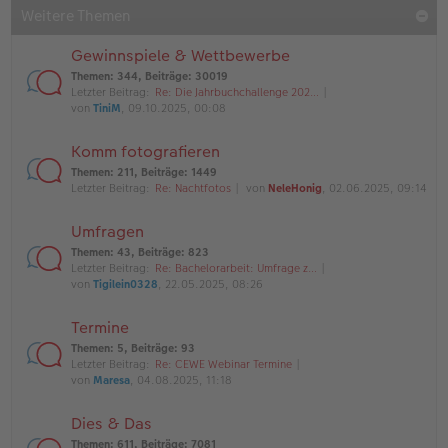
Weitere Themen
Gewinnspiele & Wettbewerbe
Themen
:
344
,
Beiträge
:
30019
Letzter Beitrag:
Re: Die Jahrbuchchallenge 202…
von
TiniM
, 09.10.2025, 00:08
Komm fotografieren
Themen
:
211
,
Beiträge
:
1449
Letzter Beitrag:
Re: Nachtfotos
von
NeleHonig
, 02.06.2025, 09:14
Umfragen
Themen
:
43
,
Beiträge
:
823
Letzter Beitrag:
Re: Bachelorarbeit: Umfrage z…
von
Tigilein0328
, 22.05.2025, 08:26
Termine
Themen
:
5
,
Beiträge
:
93
Letzter Beitrag:
Re: CEWE Webinar Termine
von
Maresa
, 04.08.2025, 11:18
Dies & Das
Themen
:
611
,
Beiträge
:
7081