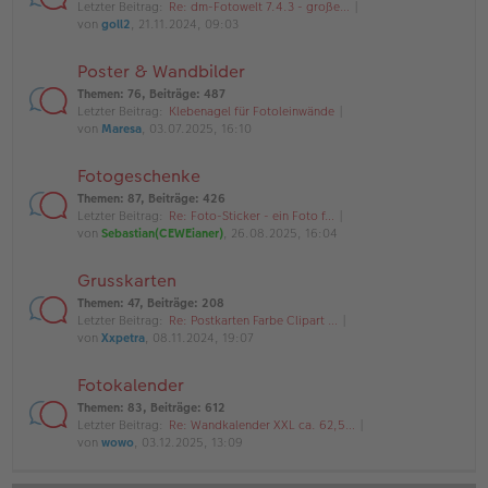
Letzter Beitrag:
Re: dm-Fotowelt 7.4.3 - große…
von
goll2
, 21.11.2024, 09:03
Poster & Wandbilder
Themen
:
76
,
Beiträge
:
487
Letzter Beitrag:
Klebenagel für Fotoleinwände
von
Maresa
, 03.07.2025, 16:10
Fotogeschenke
Themen
:
87
,
Beiträge
:
426
Letzter Beitrag:
Re: Foto-Sticker - ein Foto f…
von
Sebastian(CEWEianer)
, 26.08.2025, 16:04
Grusskarten
Themen
:
47
,
Beiträge
:
208
Letzter Beitrag:
Re: Postkarten Farbe Clipart …
von
Xxpetra
, 08.11.2024, 19:07
Fotokalender
Themen
:
83
,
Beiträge
:
612
Letzter Beitrag:
Re: Wandkalender XXL ca. 62,5…
von
wowo
, 03.12.2025, 13:09