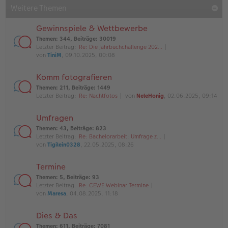
Weitere Themen
Gewinnspiele & Wettbewerbe
Themen
:
344
,
Beiträge
:
30019
Letzter Beitrag:
Re: Die Jahrbuchchallenge 202…
von
TiniM
, 09.10.2025, 00:08
Komm fotografieren
Themen
:
211
,
Beiträge
:
1449
Letzter Beitrag:
Re: Nachtfotos
von
NeleHonig
, 02.06.2025, 09:14
Umfragen
Themen
:
43
,
Beiträge
:
823
Letzter Beitrag:
Re: Bachelorarbeit: Umfrage z…
von
Tigilein0328
, 22.05.2025, 08:26
Termine
Themen
:
5
,
Beiträge
:
93
Letzter Beitrag:
Re: CEWE Webinar Termine
von
Maresa
, 04.08.2025, 11:18
Dies & Das
Themen
:
611
,
Beiträge
:
7081