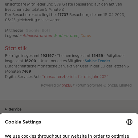
unsichtbare Mitglieder und 579 Gäste (basierend auf den aktiven
Besuchern der letzten 5 Minuten)
Der Besucherrekord liegt bei
17737
Besuchern, die am 15.04.2026,
05:23 gleichzeitig online waren.
Mitglieder:
Google [Bot]
Legende:
Administratoren
,
Moderatoren
,
Gurus
Statistik
Beiträge insgesamt
193197
• Themen insgesamt
15459
• Mitglieder
insgesamt
16200
• Unser neuestes Mitglied:
Sabine Fender
Durchschnittliche monatliche Zahl aktiver User in der EU der letzten 6
Monaten
7469
Digital Services Act:
Transparenzbericht für das Jahr 2024
Powered by
phpBB
® Forum Software © phpBB Limited
Service
Unternehmen