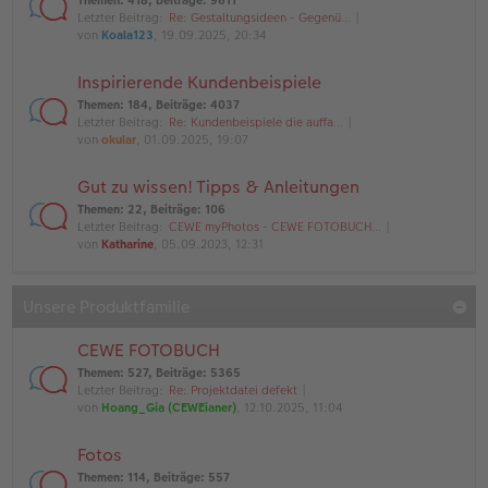
Themen
:
418
,
Beiträge
:
9611
Letzter Beitrag:
Re: Gestaltungsideen - Gegenü…
von
Koala123
, 19.09.2025, 20:34
Inspirierende Kundenbeispiele
Themen
:
184
,
Beiträge
:
4037
Letzter Beitrag:
Re: Kundenbeispiele die auffa…
von
okular
, 01.09.2025, 19:07
Gut zu wissen! Tipps & Anleitungen
Themen
:
22
,
Beiträge
:
106
Letzter Beitrag:
CEWE myPhotos - CEWE FOTOBUCH…
von
Katharine
, 05.09.2023, 12:31
Unsere Produktfamilie
CEWE FOTOBUCH
Themen
:
527
,
Beiträge
:
5365
Letzter Beitrag:
Re: Projektdatei defekt
von
Hoang_Gia (CEWEianer)
, 12.10.2025, 11:04
Fotos
Themen
:
114
,
Beiträge
:
557