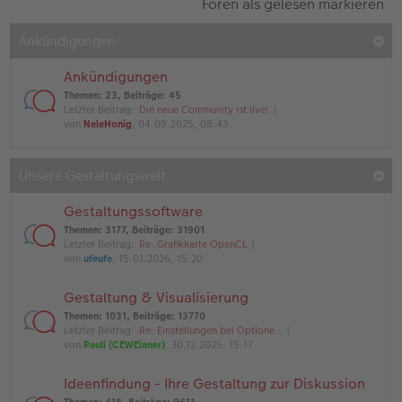
Foren als gelesen markieren
Ankündigungen
Ankündigungen
Themen
:
23
,
Beiträge
:
45
Letzter Beitrag:
Die neue Community ist live!
von
NeleHonig
, 04.09.2025, 08:43
Unsere Gestaltungswelt
Gestaltungssoftware
Themen
:
3177
,
Beiträge
:
31901
Letzter Beitrag:
Re: Grafikkarte OpenCL
von
ufeufe
, 15.01.2026, 15:20
Gestaltung & Visualisierung
Themen
:
1031
,
Beiträge
:
13770
Letzter Beitrag:
Re: Einstellungen bei Optione…
von
Pauli (CEWEianer)
, 30.12.2025, 15:17
Ideenfindung - Ihre Gestaltung zur Diskussion