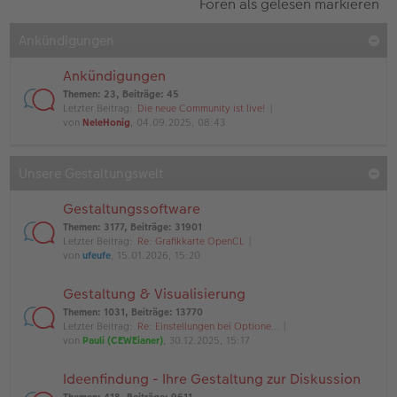
Foren als gelesen markieren
Ankündigungen
Ankündigungen
Themen
:
23
,
Beiträge
:
45
Letzter Beitrag:
Die neue Community ist live!
von
NeleHonig
, 04.09.2025, 08:43
Unsere Gestaltungswelt
Gestaltungssoftware
Themen
:
3177
,
Beiträge
:
31901
Letzter Beitrag:
Re: Grafikkarte OpenCL
von
ufeufe
, 15.01.2026, 15:20
Gestaltung & Visualisierung
Themen
:
1031
,
Beiträge
:
13770
Letzter Beitrag:
Re: Einstellungen bei Optione…
von
Pauli (CEWEianer)
, 30.12.2025, 15:17
Ideenfindung - Ihre Gestaltung zur Diskussion