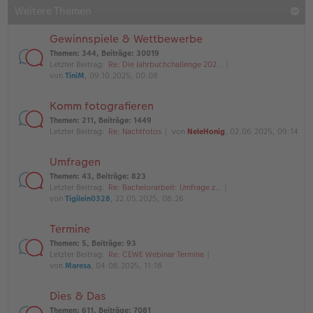
Weitere Themen
Gewinnspiele & Wettbewerbe
Themen
:
344
,
Beiträge
:
30019
Letzter Beitrag:
Re: Die Jahrbuchchallenge 202…
von
TiniM
, 09.10.2025, 00:08
Komm fotografieren
Themen
:
211
,
Beiträge
:
1449
Letzter Beitrag:
Re: Nachtfotos
von
NeleHonig
, 02.06.2025, 09:14
Umfragen
Themen
:
43
,
Beiträge
:
823
Letzter Beitrag:
Re: Bachelorarbeit: Umfrage z…
von
Tigilein0328
, 22.05.2025, 08:26
Termine
Themen
:
5
,
Beiträge
:
93
Letzter Beitrag:
Re: CEWE Webinar Termine
von
Maresa
, 04.08.2025, 11:18
Dies & Das
Themen
:
611
,
Beiträge
:
7081