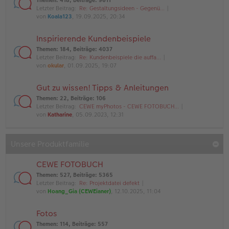
Themen
:
418
,
Beiträge
:
9611
Letzter Beitrag:
Re: Gestaltungsideen - Gegenü…
von
Koala123
, 19.09.2025, 20:34
Inspirierende Kundenbeispiele
Themen
:
184
,
Beiträge
:
4037
Letzter Beitrag:
Re: Kundenbeispiele die auffa…
von
okular
, 01.09.2025, 19:07
Gut zu wissen! Tipps & Anleitungen
Themen
:
22
,
Beiträge
:
106
Letzter Beitrag:
CEWE myPhotos - CEWE FOTOBUCH…
von
Katharine
, 05.09.2023, 12:31
Unsere Produktfamilie
CEWE FOTOBUCH
Themen
:
527
,
Beiträge
:
5365
Letzter Beitrag:
Re: Projektdatei defekt
von
Hoang_Gia (CEWEianer)
, 12.10.2025, 11:04
Fotos
Themen
:
114
,
Beiträge
:
557