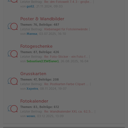
Letzter Beitrag:
Re: dm-Fotowelt 7.4.3 - große…
von
goll2
, 21.11.2024, 09:03
Poster & Wandbilder
Themen
:
76
,
Beiträge
:
487
Letzter Beitrag:
Klebenagel für Fotoleinwände
von
Maresa
, 03.07.2025, 16:10
Fotogeschenke
Themen
:
87
,
Beiträge
:
426
Letzter Beitrag:
Re: Foto-Sticker - ein Foto f…
von
Sebastian(CEWEianer)
, 26.08.2025, 16:04
Grusskarten
Themen
:
47
,
Beiträge
:
208
Letzter Beitrag:
Re: Postkarten Farbe Clipart …
von
Xxpetra
, 08.11.2024, 19:07
Fotokalender
Themen
:
83
,
Beiträge
:
612
Letzter Beitrag:
Re: Wandkalender XXL ca. 62,5…
von
wowo
, 03.12.2025, 13:09