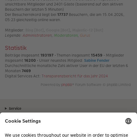
unsichtbare Mitglieder und 2401 Gäste (basierend auf den aktiven
Besuchern der letzten 5 Minuten)
Der Besucherrekord liegt bei
17737
Besuchern, die am 15.04.2026,
05:23 gleichzeitig online waren.
Mitglieder:
Bing [Bot]
,
Google [Bot]
,
Majestic-12 [Bot]
Legende:
Administratoren
,
Moderatoren
,
Gurus
Statistik
Beiträge insgesamt
193197
• Themen insgesamt
15459
• Mitglieder
insgesamt
16200
• Unser neuestes Mitglied:
Sabine Fender
Durchschnittliche monatliche Zahl aktiver User in der EU der letzten 6
Monaten
7469
Digital Services Act:
Transparenzbericht für das Jahr 2024
Powered by
phpBB
® Forum Software © phpBB Limited
Service
Unternehmen