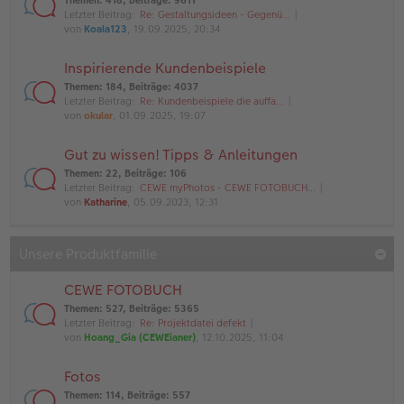
Themen
:
418
,
Beiträge
:
9611
Letzter Beitrag:
Re: Gestaltungsideen - Gegenü…
von
Koala123
, 19.09.2025, 20:34
Inspirierende Kundenbeispiele
Themen
:
184
,
Beiträge
:
4037
Letzter Beitrag:
Re: Kundenbeispiele die auffa…
von
okular
, 01.09.2025, 19:07
Gut zu wissen! Tipps & Anleitungen
Themen
:
22
,
Beiträge
:
106
Letzter Beitrag:
CEWE myPhotos - CEWE FOTOBUCH…
von
Katharine
, 05.09.2023, 12:31
Unsere Produktfamilie
CEWE FOTOBUCH
Themen
:
527
,
Beiträge
:
5365
Letzter Beitrag:
Re: Projektdatei defekt
von
Hoang_Gia (CEWEianer)
, 12.10.2025, 11:04
Fotos
Themen
:
114
,
Beiträge
:
557