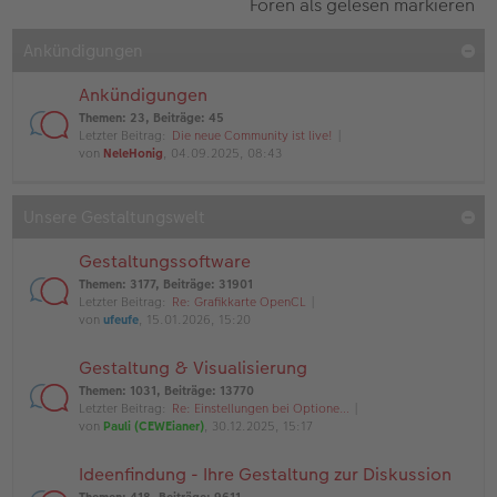
Foren als gelesen markieren
Ankündigungen
Ankündigungen
Themen
:
23
,
Beiträge
:
45
Letzter Beitrag:
Die neue Community ist live!
von
NeleHonig
, 04.09.2025, 08:43
Unsere Gestaltungswelt
Gestaltungssoftware
Themen
:
3177
,
Beiträge
:
31901
Letzter Beitrag:
Re: Grafikkarte OpenCL
von
ufeufe
, 15.01.2026, 15:20
Gestaltung & Visualisierung
Themen
:
1031
,
Beiträge
:
13770
Letzter Beitrag:
Re: Einstellungen bei Optione…
von
Pauli (CEWEianer)
, 30.12.2025, 15:17
Ideenfindung - Ihre Gestaltung zur Diskussion