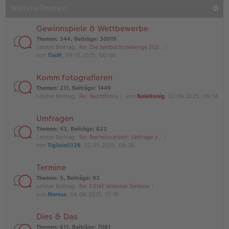
Weitere Themen
Gewinnspiele & Wettbewerbe
Themen
:
344
,
Beiträge
:
30019
Letzter Beitrag:
Re: Die Jahrbuchchallenge 202…
von
TiniM
, 09.10.2025, 00:08
Komm fotografieren
Themen
:
211
,
Beiträge
:
1449
Letzter Beitrag:
Re: Nachtfotos
von
NeleHonig
, 02.06.2025, 09:14
Umfragen
Themen
:
43
,
Beiträge
:
823
Letzter Beitrag:
Re: Bachelorarbeit: Umfrage z…
von
Tigilein0328
, 22.05.2025, 08:26
Termine
Themen
:
5
,
Beiträge
:
93
Letzter Beitrag:
Re: CEWE Webinar Termine
von
Maresa
, 04.08.2025, 11:18
Dies & Das
Themen
:
611
,
Beiträge
:
7081