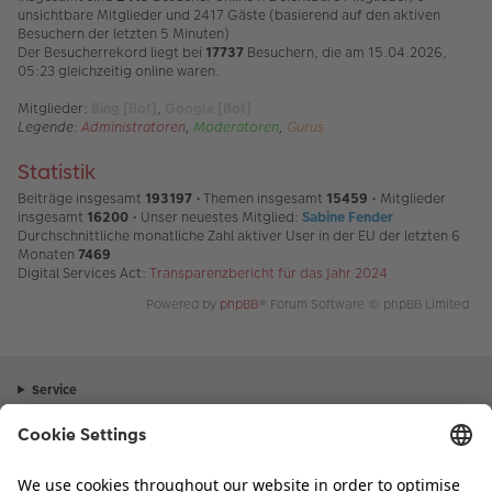
unsichtbare Mitglieder und 2417 Gäste (basierend auf den aktiven
Besuchern der letzten 5 Minuten)
Der Besucherrekord liegt bei
17737
Besuchern, die am 15.04.2026,
05:23 gleichzeitig online waren.
Mitglieder:
Bing [Bot]
,
Google [Bot]
Legende:
Administratoren
,
Moderatoren
,
Gurus
Statistik
Beiträge insgesamt
193197
• Themen insgesamt
15459
• Mitglieder
insgesamt
16200
• Unser neuestes Mitglied:
Sabine Fender
Durchschnittliche monatliche Zahl aktiver User in der EU der letzten 6
Monaten
7469
Digital Services Act:
Transparenzbericht für das Jahr 2024
Powered by
phpBB
® Forum Software © phpBB Limited
Service
Unternehmen