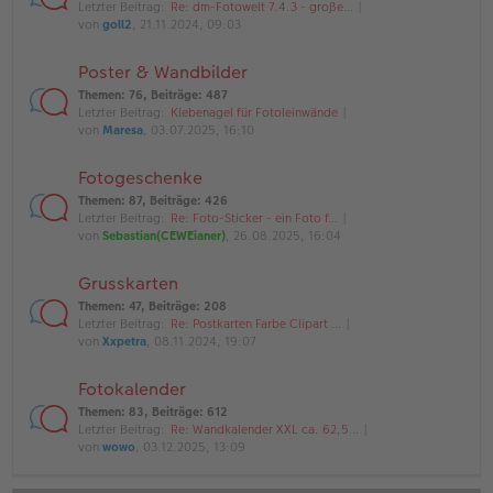
Letzter Beitrag:
Re: dm-Fotowelt 7.4.3 - große…
von
goll2
, 21.11.2024, 09:03
Poster & Wandbilder
Themen
:
76
,
Beiträge
:
487
Letzter Beitrag:
Klebenagel für Fotoleinwände
von
Maresa
, 03.07.2025, 16:10
Fotogeschenke
Themen
:
87
,
Beiträge
:
426
Letzter Beitrag:
Re: Foto-Sticker - ein Foto f…
von
Sebastian(CEWEianer)
, 26.08.2025, 16:04
Grusskarten
Themen
:
47
,
Beiträge
:
208
Letzter Beitrag:
Re: Postkarten Farbe Clipart …
von
Xxpetra
, 08.11.2024, 19:07
Fotokalender
Themen
:
83
,
Beiträge
:
612
Letzter Beitrag:
Re: Wandkalender XXL ca. 62,5…
von
wowo
, 03.12.2025, 13:09