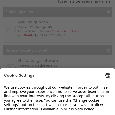
Foren als gelesen markieren
Ankündigungen
Ankündigungen
Themen
:
23
,
Beiträge
:
45
Letzter Beitrag:
Die neue Community ist live!
von
NeleHonig
, 04.09.2025, 08:43
Unsere Gestaltungswelt
Gestaltungssoftware
Themen
:
3177
,
Beiträge
:
31901
Letzter Beitrag:
Re: Grafikkarte OpenCL
von
ufeufe
, 15.01.2026, 15:20
Gestaltung & Visualisierung
Themen
:
1031
,
Beiträge
:
13770
Letzter Beitrag:
Re: Einstellungen bei Optione…
von
Pauli (CEWEianer)
, 30.12.2025, 15:17
Ideenfindung - Ihre Gestaltung zur Diskussion