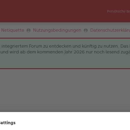
Persönliche B
Netiquette
Nutzungsbedingungen
Datenschutzerklär
 integriertem Forum zu entdecken und künftig zu nutzen. Das 
und wird ab dem kommenden Jahr 2026 nur noch lesend zugängli
en Sie bei der