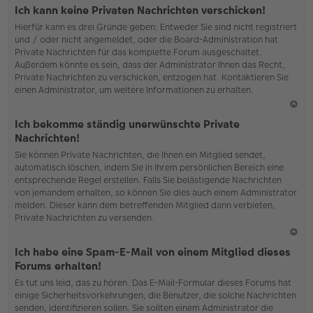
o
Ich kann keine Privaten Nachrichten verschicken!
b
Hierfür kann es drei Gründe geben: Entweder Sie sind nicht registriert
en
und / oder nicht angemeldet, oder die Board-Administration hat
Private Nachrichten für das komplette Forum ausgeschaltet.
Außerdem könnte es sein, dass der Administrator Ihnen das Recht,
Private Nachrichten zu verschicken, entzogen hat. Kontaktieren Sie
einen Administrator, um weitere Informationen zu erhalten.
N
Ich bekomme ständig unerwünschte Private
ac
Nachrichten!
h
Sie können Private Nachrichten, die Ihnen ein Mitglied sendet,
o
automatisch löschen, indem Sie in Ihrem persönlichen Bereich eine
b
entsprechende Regel erstellen. Falls Sie belästigende Nachrichten
en
von jemandem erhalten, so können Sie dies auch einem Administrator
melden. Dieser kann dem betreffenden Mitglied dann verbieten,
Private Nachrichten zu versenden.
N
Ich habe eine Spam-E-Mail von einem Mitglied dieses
ac
Forums erhalten!
h
Es tut uns leid, das zu hören. Das E-Mail-Formular dieses Forums hat
o
einige Sicherheitsvorkehrungen, die Benutzer, die solche Nachrichten
b
senden, identifizieren sollen. Sie sollten einem Administrator die
en