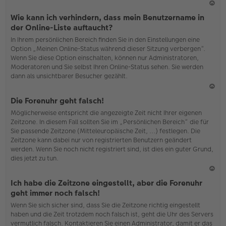
N
Wie kann ich verhindern, dass mein Benutzername in
ac
der Online-Liste auftaucht?
h
In Ihrem persönlichen Bereich finden Sie in den Einstellungen eine
o
Option „Meinen Online-Status während dieser Sitzung verbergen“.
b
Wenn Sie diese Option einschalten, können nur Administratoren,
en
Moderatoren und Sie selbst Ihren Online-Status sehen. Sie werden
dann als unsichtbarer Besucher gezählt.
N
Die Forenuhr geht falsch!
ac
Möglicherweise entspricht die angezeigte Zeit nicht Ihrer eigenen
h
Zeitzone. In diesem Fall sollten Sie im „Persönlichen Bereich“ die für
o
Sie passende Zeitzone (Mitteleuropäische Zeit, ...) festlegen. Die
b
Zeitzone kann dabei nur von registrierten Benutzern geändert
en
werden. Wenn Sie noch nicht registriert sind, ist dies ein guter Grund,
dies jetzt zu tun.
N
Ich habe die Zeitzone eingestellt, aber die Forenuhr
ac
geht immer noch falsch!
h
Wenn Sie sich sicher sind, dass Sie die Zeitzone richtig eingestellt
o
haben und die Zeit trotzdem noch falsch ist, geht die Uhr des Servers
b
vermutlich falsch. Kontaktieren Sie einen Administrator, damit er das
en