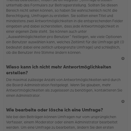
o
unterhalb des Formulars zur Beitragserstellung. Sollten Sie diesen
b
Bereich nicht sehen können, so haben Sie wahrscheinlich nicht die
en
Berechtigung, Umfragen zu erstellen. Sie sollten einen Titel und
mindestens zwei Antwortmöglichkeiten in die entsprechenden Felder
eingeben und dabei sicherstellen, dass jede Antwortmöglichkeit in
einer eigenen Zeile steht. Sie können auch unter
„Auswahlmöglichkeiten pro Benutzer“ festlegen, wie viele Optionen
ein Benutzer auswählen kann, welches Zeitlimit für die Umfrage gilt (0
bedeutet dabei eine zeitlich unbegrenzte Umfrage) und schließlich,
ob die Benutzer ihre Stimme ändern können.
N
Wieso kann ich nicht mehr Antwortmöglichkeiten
ac
erstellen?
h
Die maximal zulässige Anzahl von Antwortmöglichkeiten wird durch
o
die Board-Administration festgelegt. Wenn Sie glauben, mehr
b
Antwortmöglichkeiten als zugelassen zu benötigen, kontaktieren Sie
en
einen Administrator.
N
Wie bearbeite oder lösche ich eine Umfrage?
ac
Wie bei den Beiträgen können Umfragen nur vom ursprünglichen
h
Verfasser, einem Moderator oder einem Administrator bearbeitet
o
werden. Um eine Umfrage zu bearbeiten, ändern Sie den ersten
b