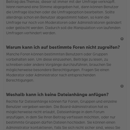
Beitrag des Themas; dieser ist immer mit der Umfrage verknüpft.
en
Wenn niemand eine Stimme abgegeben hat, dann können Benutzer
die Umfrage löschen oder die Umfrageoption bearbeiten. Sollte
allerdings schon ein Benutzer abgestimmt haben, so kann die
Umfrage nur noch von Moderatoren oder Administratoren geändert
oder gelöscht werden. Dadurch soll die Manipulation von laufenden
Umfragen verhindert werden.
N
Warum kann ich auf bestimmte Foren nicht zugreifen?
ac
Manche Foren können bestimmten Benutzern oder Gruppen
h
vorbehalten sein. Um diese einzusehen, Beiträge zu lesen, zu
o
schreiben oder andere Vorgänge durchzuführen, brauchen Sie
b
möglicherweise besondere Berechtigungen. Fragen Sie einen
en
Moderator oder Administrator nach entsprechenden
Berechtigungen.
N
Weshalb kann ich keine Dateianhänge anfügen?
ac
Rechte für Dateianhänge können für Foren, Gruppen und einzelne
h
Benutzer vergeben werden. Die Board-Administration hat es
o
möglicherweise nicht erlaubt, Dateianhänge in dem Forum
b
anzufügen, in dem Sie Ihren Beitrag verfassen möchten, oder nur
en
bestimmte Gruppen dürfen Dateien hochladen. Sie können einen
Administrator kontaktieren, falls Sie sich nicht sicher sind, wieso Sie