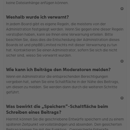
keine Dateianhänge anfügen können.
N
Weshalb wurde ich verwarnt?
ac
In jedem Board gibt es eigene Regeln, die meistens von der
h
Administration festgelegt werden. Wenn Sie gegen eine dieser Regeln
o
verstoßen haben, kann sie Ihnen eine Verwarnung erteilen. Bitte
b
beachten Sie, dass dies die Entscheidung der Administration dieses
en
Boards ist und phpBB Limited nichts mit dieser Verwarnung zu tun
hat. Kontaktieren Sie einen Administrator, sofern Sie sich die nicht
sicher sind, wieso Sie verwarnt wurden.
N
Wie kann ich Beiträge den Moderatoren melden?
ac
Wenn ein Administrator die entsprechenden Berechtigungen
h
vergeben hat, sehen Sie eine Schaltfläche in der Nähe des Beitrags,
o
um diesen zu melden. Sie werden dann durch die weiteren Schritte
b
geführt.
en
N
Was bewirkt die „Speichern“-Schaltfläche beim
ac
Schreiben eines Beitrags?
h
Hiermit können Sie die geschriebene Entwürfe speichern und zu einem
o
späteren Zeitpunkt vervollständigen und absenden. Den gesicherten
b
Beitrag können Sie mit der Funktion „Gespeicherte Entwürfe
en