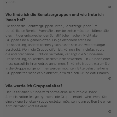
geben.
N
Wo finde ich die Benutzergruppen und wie trete ich
ac
ihnen bei?
h
Sie finden die Benutzergruppen unter „Benutzergruppen“ im
o
persönlichen Bereich. Wenn Sie einer beitreten möchten, können Sie
b
dies mit der entsprechenden Schaltfläche machen. Nicht alle
en
Gruppen sind allgemein offen. Einige erfordern erst eine
Freischaltung, andere können geschlossen sein und weitere sogar
versteckt. Wenn die Gruppe offen ist, können Sie ihr einfach durch
die entsprechende Funktion beitreten; verlangt die Gruppe eine
Freischaltung, so können Sie sich für sie bewerben. Ein Gruppenleiter
muss daraufhin Ihren Antrag annehmen. Er könnte fragen, warum Sie
in die Gruppe aufgenommen werden möchten. Bitte belästige keinen
Gruppenleiter, wenn er Sie ablehnt, er wird einen Grund dafür haben.
N
Wie werde ich Gruppenleiter?
ac
Der Leiter einer Gruppe wird normalerweise durch die Board-
h
Administration festgelegt, wenn die Gruppe erstellt wird. Wenn Sie
o
eine eigene Benutzergruppe erstellen möchten, dann sollten Sie einen
b
Administrator kontaktieren.
en
N