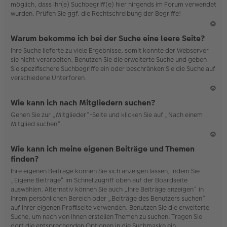
möglich, dass Ihr(e) Suchbegriff(e) hier nirgends im Forum verwendet
wurden. Prüfen Sie ggf. die Rechtschreibung der Begriffe!
N
Warum bekomme ich bei der Suche eine leere Seite?
ac
Ihre Suche lieferte zu viele Ergebnisse, somit konnte der Webserver
h
sie nicht verarbeiten. Benutzen Sie die erweiterte Suche und geben
o
Sie spezifischere Suchbegriffe ein oder beschränken Sie die Suche auf
b
verschiedene Unterforen.
en
N
Wie kann ich nach Mitgliedern suchen?
ac
Gehen Sie zur „Mitglieder“-Seite und klicken Sie auf „Nach einem
h
Mitglied suchen“.
o
b
en
N
Wie kann ich meine eigenen Beiträge und Themen
ac
finden?
h
Ihre eigenen Beiträge können Sie sich anzeigen lassen, indem Sie
o
„Eigene Beiträge“ im Schnellzugriff oben auf der Boardseite
b
auswählen. Alternativ können Sie auch „Ihre Beiträge anzeigen“ in
en
Ihrem persönlichen Bereich oder „Beiträge des Benutzers suchen“
auf Ihrer eigenen Profilseite verwenden. Benutzen Sie die erweiterte
Suche, um nach von Ihnen erstellen Themen zu suchen. Tragen Sie
dort die entsprechenden Optionen in die Suchmaske ein.