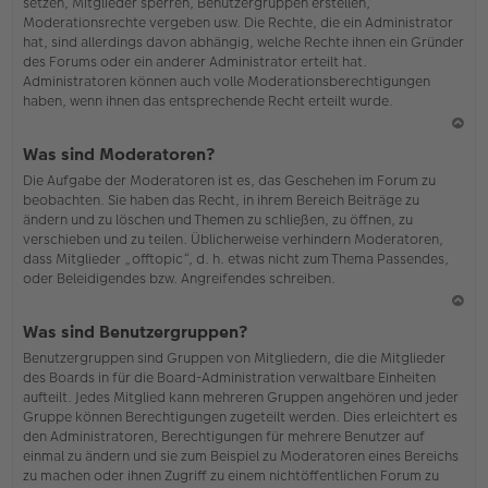
setzen, Mitglieder sperren, Benutzergruppen erstellen,
Moderationsrechte vergeben usw. Die Rechte, die ein Administrator
hat, sind allerdings davon abhängig, welche Rechte ihnen ein Gründer
des Forums oder ein anderer Administrator erteilt hat.
Administratoren können auch volle Moderationsberechtigungen
haben, wenn ihnen das entsprechende Recht erteilt wurde.
N
Was sind Moderatoren?
ac
Die Aufgabe der Moderatoren ist es, das Geschehen im Forum zu
h
beobachten. Sie haben das Recht, in ihrem Bereich Beiträge zu
o
ändern und zu löschen und Themen zu schließen, zu öffnen, zu
b
verschieben und zu teilen. Üblicherweise verhindern Moderatoren,
en
dass Mitglieder „offtopic“, d. h. etwas nicht zum Thema Passendes,
oder Beleidigendes bzw. Angreifendes schreiben.
N
Was sind Benutzergruppen?
ac
Benutzergruppen sind Gruppen von Mitgliedern, die die Mitglieder
h
des Boards in für die Board-Administration verwaltbare Einheiten
o
aufteilt. Jedes Mitglied kann mehreren Gruppen angehören und jeder
b
Gruppe können Berechtigungen zugeteilt werden. Dies erleichtert es
en
den Administratoren, Berechtigungen für mehrere Benutzer auf
einmal zu ändern und sie zum Beispiel zu Moderatoren eines Bereichs
zu machen oder ihnen Zugriff zu einem nichtöffentlichen Forum zu