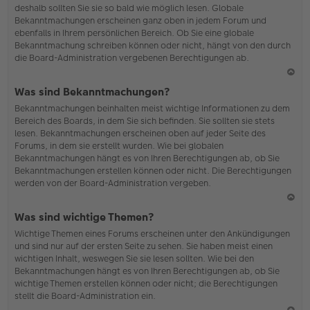
deshalb sollten Sie sie so bald wie möglich lesen. Globale
o
Bekanntmachungen erscheinen ganz oben in jedem Forum und
b
ebenfalls in Ihrem persönlichen Bereich. Ob Sie eine globale
en
Bekanntmachung schreiben können oder nicht, hängt von den durch
die Board-Administration vergebenen Berechtigungen ab.
N
Was sind Bekanntmachungen?
ac
Bekanntmachungen beinhalten meist wichtige Informationen zu dem
h
Bereich des Boards, in dem Sie sich befinden. Sie sollten sie stets
o
lesen. Bekanntmachungen erscheinen oben auf jeder Seite des
b
Forums, in dem sie erstellt wurden. Wie bei globalen
en
Bekanntmachungen hängt es von Ihren Berechtigungen ab, ob Sie
Bekanntmachungen erstellen können oder nicht. Die Berechtigungen
werden von der Board-Administration vergeben.
N
Was sind wichtige Themen?
ac
Wichtige Themen eines Forums erscheinen unter den Ankündigungen
h
und sind nur auf der ersten Seite zu sehen. Sie haben meist einen
o
wichtigen Inhalt, weswegen Sie sie lesen sollten. Wie bei den
b
Bekanntmachungen hängt es von Ihren Berechtigungen ab, ob Sie
en
wichtige Themen erstellen können oder nicht; die Berechtigungen
stellt die Board-Administration ein.