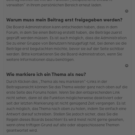
verwalten“ in Ihrem persönlichen Bereich erneut laden.
N
Warum muss mein Beitrag erst freigegeben werden?
ac
Die Board-Administration kann entschieden haben, dass in dem
h
Forum, in dem Sie einen Beitrag erstellt haben, die Beiträge zuerst
o
geprüft werden müssen. Es ist auch möglich, dass die Administration
b
Sie zu einer Gruppe von Benutzern hinzugefügt hat, bei denen sie die
en
Beiträge erst begutachten möchte, bevor sie auf der Seite sichtbar
werden. Bitte kontaktieren Sie die Board-Administration, wenn Sie
weitere Informationen dazu benötigen.
N
Wie markiere ich ein Thema als neu?
ac
Durch Klicken des „Thema als neu markieren“-Links in der
h
Beitragsansicht können Sie das Thema wieder ganz nach oben auf die
o
erste Seite des Forums holen. Wenn Sie den entsprechenden Link
b
nicht sehen, dann ist die Funktion möglicherweise deaktiviert oder
en
seit der letzten Markierung ist nicht genügend Zeit vergangen. Es ist
auch möglich, das Thema nach oben zu holen, indem Sie einfach eine
Antwort darauf schreiben. Stellen Sie jedoch sicher, dass Sie die
Regeln dieses Boards beachten! Es wird meist nicht gerne gesehen,
wenn ohne triftigen Grund auf alte oder abgeschlossene Themen
geantwortet wird.