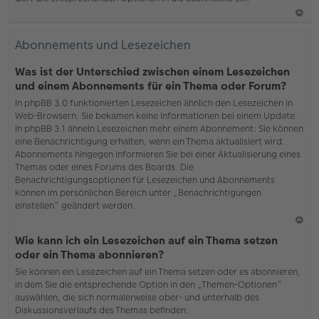
N
ac
Abonnements und Lesezeichen
h
o
Was ist der Unterschied zwischen einem Lesezeichen
b
und einem Abonnements für ein Thema oder Forum?
en
In phpBB 3.0 funktionierten Lesezeichen ähnlich den Lesezeichen in
Web-Browsern: Sie bekamen keine Informationen bei einem Update.
In phpBB 3.1 ähneln Lesezeichen mehr einem Abonnement: Sie können
eine Benachrichtigung erhalten, wenn ein Thema aktualisiert wird.
Abonnements hingegen informieren Sie bei einer Aktualisierung eines
Themas oder eines Forums des Boards. Die
Benachrichtigungsoptionen für Lesezeichen und Abonnements
können im persönlichen Bereich unter „Benachrichtigungen
einstellen“ geändert werden.
N
Wie kann ich ein Lesezeichen auf ein Thema setzen
ac
oder ein Thema abonnieren?
h
Sie können ein Lesezeichen auf ein Thema setzen oder es abonnieren,
o
in dem Sie die entsprechende Option in den „Themen-Optionen“
b
auswählen, die sich normalerweise ober- und unterhalb des
en
Diskussionsverlaufs des Themas befinden.