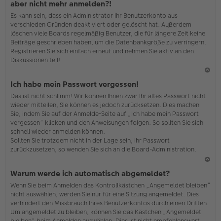
aber nicht mehr anmelden?!
h
Es kann sein, dass ein Administrator Ihr Benutzerkonto aus
o
verschieden Gründen deaktiviert oder gelöscht hat. Außerdem
b
löschen viele Boards regelmäßig Benutzer, die für längere Zeit keine
en
Beiträge geschrieben haben, um die Datenbankgröße zu verringern.
Registrieren Sie sich einfach erneut und nehmen Sie aktiv an den
Diskussionen teil!
N
Ich habe mein Passwort vergessen!
ac
Das ist nicht schlimm! Wir können Ihnen zwar Ihr altes Passwort nicht
h
wieder mitteilen, Sie können es jedoch zurücksetzen. Dies machen
o
Sie, indem Sie auf der Anmelde-Seite auf „Ich habe mein Passwort
b
vergessen“ klicken und den Anweisungen folgen. So sollten Sie sich
en
schnell wieder anmelden können.
Sollten Sie trotzdem nicht in der Lage sein, Ihr Passwort
zurückzusetzen, so wenden Sie sich an die Board-Administration.
N
Warum werde ich automatisch abgemeldet?
ac
Wenn Sie beim Anmelden das Kontrollkästchen „Angemeldet bleiben“
h
nicht auswählen, werden Sie nur für eine Sitzung angemeldet. Dies
o
verhindert den Missbrauch Ihres Benutzerkontos durch einen Dritten.
b
Um angemeldet zu bleiben, können Sie das Kästchen „Angemeldet
en
bleiben“ beim Anmelden auswählen. Dies ist nicht empfehlenswert,