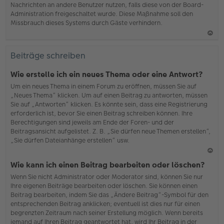
Nachrichten an andere Benutzer nutzen, falls diese von der Board-
b
Administration freigeschaltet wurde. Diese Maßnahme soll den
en
Missbrauch dieses Systems durch Gäste verhindern.
N
ac
Beiträge schreiben
h
o
Wie erstelle ich ein neues Thema oder eine Antwort?
b
Um ein neues Thema in einem Forum zu eröffnen, müssen Sie auf
en
„Neues Thema“ klicken. Um auf einen Beitrag zu antworten, müssen
Sie auf „Antworten“ klicken. Es könnte sein, dass eine Registrierung
erforderlich ist, bevor Sie einen Beitrag schreiben können. Ihre
Berechtigungen sind jeweils am Ende der Foren- und der
Beitragsansicht aufgelistet. Z. B. „Sie dürfen neue Themen erstellen“,
„Sie dürfen Dateianhänge erstellen“ usw.
N
Wie kann ich einen Beitrag bearbeiten oder löschen?
ac
Wenn Sie nicht Administrator oder Moderator sind, können Sie nur
h
Ihre eigenen Beiträge bearbeiten oder löschen. Sie können einen
o
Beitrag bearbeiten, indem Sie das „Ändere Beitrag“-Symbol für den
b
entsprechenden Beitrag anklicken; eventuell ist dies nur für einen
en
begrenzten Zeitraum nach seiner Erstellung möglich. Wenn bereits
jemand auf Ihren Beitrag geantwortet hat, wird Ihr Beitrag in der