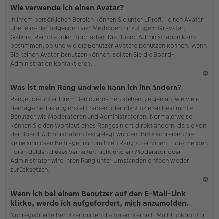
N
Wie verwende ich einen Avatar?
ac
In Ihrem persönlichen Bereich können Sie unter „Profil“ einen Avatar
h
über eine der folgenden vier Methoden hinzufügen: Gravatar,
o
Galerie, Remote oder Hochladen. Die Board-Administration kann
b
bestimmen, ob und wie die Benutzer Avatare benutzen können. Wenn
en
Sie keinen Avatar benutzen können, sollten Sie die Board-
Administration kontaktieren.
N
Was ist mein Rang und wie kann ich ihn ändern?
ac
Ränge, die unter Ihrem Benutzernamen stehen, zeigen an, wie viele
h
Beiträge Sie bislang erstellt haben oder identifizieren bestimmte
o
Benutzer wie Moderatoren und Administratoren. Normalerweise
b
können Sie den Wortlaut eines Ranges nicht direkt ändern, da sie von
en
der Board-Administration festgelegt wurden. Bitte schreiben Sie
keine sinnlosen Beiträge, nur um Ihren Rang zu erhöhen — die meisten
Foren dulden dieses Verhalten nicht und ein Moderator oder
Administrator wird Ihren Rang unter Umständen einfach wieder
zurücksetzen.
N
Wenn ich bei einem Benutzer auf den E-Mail-Link
ac
klicke, werde ich aufgefordert, mich anzumelden.
h
Nur registrierte Benutzer dürfen die foreninterne E-Mail-Funktion für
o