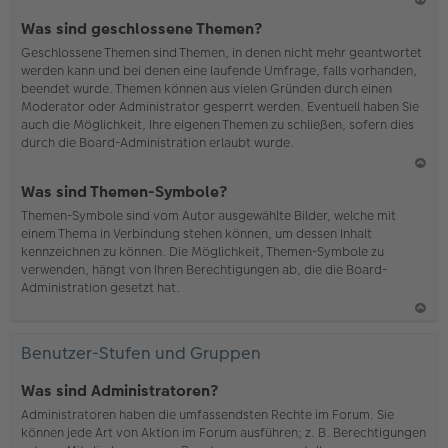
N
Was sind geschlossene Themen?
ac
Geschlossene Themen sind Themen, in denen nicht mehr geantwortet
h
werden kann und bei denen eine laufende Umfrage, falls vorhanden,
o
beendet wurde. Themen können aus vielen Gründen durch einen
b
Moderator oder Administrator gesperrt werden. Eventuell haben Sie
en
auch die Möglichkeit, Ihre eigenen Themen zu schließen, sofern dies
durch die Board-Administration erlaubt wurde.
N
Was sind Themen-Symbole?
ac
Themen-Symbole sind vom Autor ausgewählte Bilder, welche mit
h
einem Thema in Verbindung stehen können, um dessen Inhalt
o
kennzeichnen zu können. Die Möglichkeit, Themen-Symbole zu
b
verwenden, hängt von Ihren Berechtigungen ab, die die Board-
en
Administration gesetzt hat.
N
ac
Benutzer-Stufen und Gruppen
h
o
Was sind Administratoren?
b
Administratoren haben die umfassendsten Rechte im Forum. Sie
en
können jede Art von Aktion im Forum ausführen; z. B. Berechtigungen