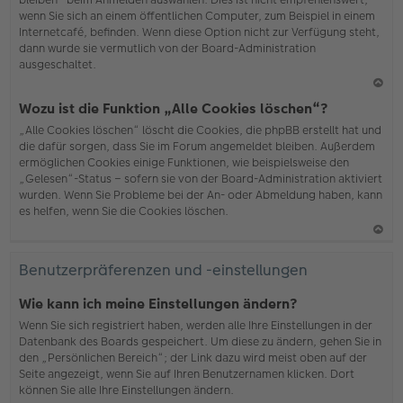
wenn Sie sich an einem öffentlichen Computer, zum Beispiel in einem
Internetcafé, befinden. Wenn diese Option nicht zur Verfügung steht,
dann wurde sie vermutlich von der Board-Administration
ausgeschaltet.
N
Wozu ist die Funktion „Alle Cookies löschen“?
ac
„Alle Cookies löschen“ löscht die Cookies, die phpBB erstellt hat und
h
die dafür sorgen, dass Sie im Forum angemeldet bleiben. Außerdem
o
ermöglichen Cookies einige Funktionen, wie beispielsweise den
b
„Gelesen“-Status – sofern sie von der Board-Administration aktiviert
en
wurden. Wenn Sie Probleme bei der An- oder Abmeldung haben, kann
es helfen, wenn Sie die Cookies löschen.
N
ac
Benutzerpräferenzen und -einstellungen
h
o
Wie kann ich meine Einstellungen ändern?
b
Wenn Sie sich registriert haben, werden alle Ihre Einstellungen in der
en
Datenbank des Boards gespeichert. Um diese zu ändern, gehen Sie in
den „Persönlichen Bereich“; der Link dazu wird meist oben auf der
Seite angezeigt, wenn Sie auf Ihren Benutzernamen klicken. Dort
können Sie alle Ihre Einstellungen ändern.