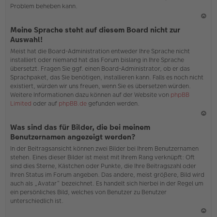
Problem beheben kann.
N
Meine Sprache steht auf diesem Board nicht zur
ac
Auswahl!
h
Meist hat die Board-Administration entweder Ihre Sprache nicht
o
installiert oder niemand hat das Forum bislang in Ihre Sprache
b
übersetzt. Fragen Sie ggf. einen Board-Administrator, ob er das
en
Sprachpaket, das Sie benötigen, installieren kann. Falls es noch nicht
existiert, würden wir uns freuen, wenn Sie es übersetzen würden.
Weitere Informationen dazu können auf der Website von
phpBB
Limited
oder auf
phpBB.de
gefunden werden.
N
Was sind das für Bilder, die bei meinem
ac
Benutzernamen angezeigt werden?
h
In der Beitragsansicht können zwei Bilder bei Ihrem Benutzernamen
o
stehen. Eines dieser Bilder ist meist mit Ihrem Rang verknüpft: Oft
b
sind dies Sterne, Kästchen oder Punkte, die Ihre Beitragszahl oder
en
Ihren Status im Forum angeben. Das andere, meist größere, Bild wird
auch als „Avatar“ bezeichnet. Es handelt sich hierbei in der Regel um
ein persönliches Bild, welches von Benutzer zu Benutzer
unterschiedlich ist.