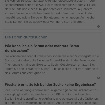
b
Sie können Benutzer auf zwei Arten auf diese Listen setzen: In jedem
en
Benutzerprofil sehen Sie zwei Links: einen zum Hinzufügen zur Liste
der Freunde und einen zum Ignorieren des Benutzers. Außerdem
können Sie im persönlichen Bereich direkt Benutzer zu den Listen
hinzufügen, indem Sie deren Benutzernamen eingeben. An gleicher
Stelle können Sie sie auch wieder von den Listen entfernen.
N
ac
Die Foren durchsuchen
h
o
Wie kann ich ein Forum oder mehrere Foren
b
durchsuchen?
en
Sie können die Foren durchsuchen, indem Sie einen Suchbegriff in die
Suchbox eingeben, die Sie in der Foren-Übersicht, der Foren- oder
Themenansicht finden. Erweiterte Suchmöglichkeiten erhalten Sie,
indem Sie den „Erweiterte Suche“-Link anklicken, der von jeder Seite
des Forums aus verfügbar ist.
N
Weshalb erhalte ich bei der Suche keine Ergebnisse?
ac
Ihre Suche war möglicherweise zu allgemein gehalten und enthielt zu
h
viele gängige Wörter, welche von phpBB nicht indiziert werden.
o
Stellen Sie eine spezifischere Anfrage und benutzen Sie die Optionen,
b
die Ihnen die erweiterte Suche bietet. Außerdem ist es natürlich auch
en