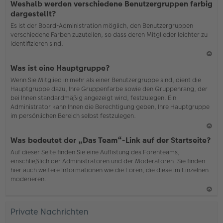
Weshalb werden verschiedene Benutzergruppen farbig
ac
dargestellt?
h
Es ist der Board-Administration möglich, den Benutzergruppen
o
verschiedene Farben zuzuteilen, so dass deren Mitglieder leichter zu
b
identifizieren sind.
en
N
Was ist eine Hauptgruppe?
ac
Wenn Sie Mitglied in mehr als einer Benutzergruppe sind, dient die
h
Hauptgruppe dazu, Ihre Gruppenfarbe sowie den Gruppenrang, der
o
bei Ihnen standardmäßig angezeigt wird, festzulegen. Ein
b
Administrator kann Ihnen die Berechtigung geben, Ihre Hauptgruppe
en
im persönlichen Bereich selbst festzulegen.
N
Was bedeutet der „Das Team“-Link auf der Startseite?
ac
Auf dieser Seite finden Sie eine Auflistung des Forenteams,
h
einschließlich der Administratoren und der Moderatoren. Sie finden
o
hier auch weitere Informationen wie die Foren, die diese im Einzelnen
b
moderieren.
en
N
ac
Private Nachrichten
h