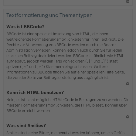
N
ac
Textformatierung und Thementypen
h
o
Was ist BBCode?
b
BBCode ist eine spezielle Umsetzung von HTML, die Ihnen
en
weitreichende Formatierungsmöglichkeiten für Ihren Text gibt. Die
Rechte zur Verwendung von BBCode werden durch die Board-
Administration vergeben, können jedoch auch durch Sie für jeden
einzelnen Beitrag deaktiviert werden. BBCode ist ähnlich wie HTML
aufgebaut, jedoch werden Tags von eckigen („[“ und „]“) statt
spitzen („<“ und „>“) Klammern eingeschlossen. Weitere
Informationen zu BBCode finden Sie auf einer speziellen Hilfe-Seite,
die von der Seite zur Beitragserstellung aus zugänglich ist.
N
Kann ich HTML benutzen?
ac
Nein, es ist nicht möglich, HTML-Code in Beiträgen zu verwenden. Die
h
meisten Formatierungsmöglichkeiten, die HTML bietet, können über
o
BBCode erreicht werden.
b
en
N
Was sind Smilies?
ac
Smilies sind kleine Bilder, die benutzt werden können, um ein Gefühl
h