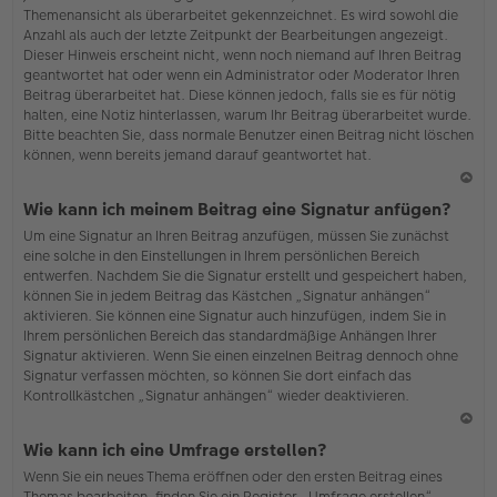
Themenansicht als überarbeitet gekennzeichnet. Es wird sowohl die
Anzahl als auch der letzte Zeitpunkt der Bearbeitungen angezeigt.
Dieser Hinweis erscheint nicht, wenn noch niemand auf Ihren Beitrag
geantwortet hat oder wenn ein Administrator oder Moderator Ihren
Beitrag überarbeitet hat. Diese können jedoch, falls sie es für nötig
halten, eine Notiz hinterlassen, warum Ihr Beitrag überarbeitet wurde.
Bitte beachten Sie, dass normale Benutzer einen Beitrag nicht löschen
können, wenn bereits jemand darauf geantwortet hat.
N
Wie kann ich meinem Beitrag eine Signatur anfügen?
ac
Um eine Signatur an Ihren Beitrag anzufügen, müssen Sie zunächst
h
eine solche in den Einstellungen in Ihrem persönlichen Bereich
o
entwerfen. Nachdem Sie die Signatur erstellt und gespeichert haben,
b
können Sie in jedem Beitrag das Kästchen „Signatur anhängen“
en
aktivieren. Sie können eine Signatur auch hinzufügen, indem Sie in
Ihrem persönlichen Bereich das standardmäßige Anhängen Ihrer
Signatur aktivieren. Wenn Sie einen einzelnen Beitrag dennoch ohne
Signatur verfassen möchten, so können Sie dort einfach das
Kontrollkästchen „Signatur anhängen“ wieder deaktivieren.
N
Wie kann ich eine Umfrage erstellen?
ac
Wenn Sie ein neues Thema eröffnen oder den ersten Beitrag eines
h
Themas bearbeiten, finden Sie ein Register „Umfrage erstellen“