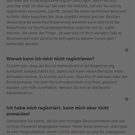
des oder der Erziehungsberechtigten benötigen. Wenn Sie sich
unsicher sind, ob dies auf Sie oder die Website, auf der Sie sich zu
registrieren versuchen, zutrifft, ziehen Sie einen rechtlichen Beistand
zu Rate. Bitte beachten Sie, dass phpBB Limited und der Besitzer
dieses Boards keine Rechtsberatung anbieten kann und nicht die
Anlaufstelle für Rechtsangelegenheiten jeglicher Art ist; außer
solchen, die unter der Frage „An wen soll ich mich wenden, falls es
Beschwerden oder juristische Anfragen zu diesem Forum gibt?“
behandelt werden.
N
Warum kann ich mich nicht registrieren?
ac
Es kann sein, dass die Board-Administration die Registrierung
h
komplett ausgeschaltet hat, damit sich keine neuen Benutzer mehr
o
anmelden können. Es könnte auch sein, dass Ihre IP-Adresse oder der
b
Benutzername, mit dem Sie sich registrieren möchten, gesperrt
en
wurden. Um Hilfe zu erhalten, wenden Sie sich an die Board-
Administration.
N
Ich habe mich registriert, kann mich aber nicht
ac
anmelden!
h
Überprüfen Sie zuerst, ob Sie den richtigen Benutzernamen und das
o
richtige Passwort eingegeben haben. Wenn diese stimmen, dann gibt
b
es zwei Möglichkeiten. Wenn
COPPA
aktiviert ist und Sie angegeben
en