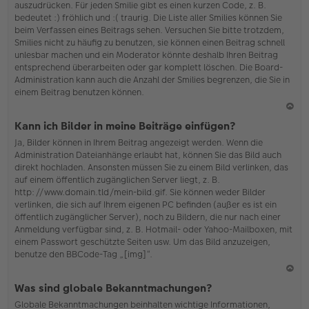
auszudrücken. Für jeden Smilie gibt es einen kurzen Code, z. B.
o
bedeutet :) fröhlich und :( traurig. Die Liste aller Smilies können Sie
b
beim Verfassen eines Beitrags sehen. Versuchen Sie bitte trotzdem,
en
Smilies nicht zu häufig zu benutzen, sie können einen Beitrag schnell
unlesbar machen und ein Moderator könnte deshalb Ihren Beitrag
entsprechend überarbeiten oder gar komplett löschen. Die Board-
Administration kann auch die Anzahl der Smilies begrenzen, die Sie in
einem Beitrag benutzen können.
N
Kann ich Bilder in meine Beiträge einfügen?
ac
Ja, Bilder können in Ihrem Beitrag angezeigt werden. Wenn die
h
Administration Dateianhänge erlaubt hat, können Sie das Bild auch
o
direkt hochladen. Ansonsten müssen Sie zu einem Bild verlinken, das
b
auf einem öffentlich zugänglichen Server liegt, z. B.
en
http://www.domain.tld/mein-bild.gif. Sie können weder Bilder
verlinken, die sich auf Ihrem eigenen PC befinden (außer es ist ein
öffentlich zugänglicher Server), noch zu Bildern, die nur nach einer
Anmeldung verfügbar sind, z. B. Hotmail- oder Yahoo-Mailboxen, mit
einem Passwort geschützte Seiten usw. Um das Bild anzuzeigen,
benutze den BBCode-Tag „[img]“.
N
Was sind globale Bekanntmachungen?
ac
Globale Bekanntmachungen beinhalten wichtige Informationen,
h