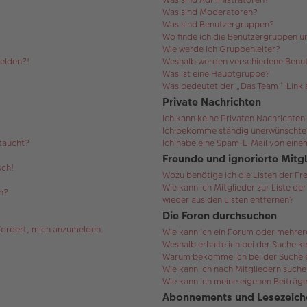
Was sind Moderatoren?
Was sind Benutzergruppen?
Wo finde ich die Benutzergruppen un
Wie werde ich Gruppenleiter?
melden?!
Weshalb werden verschiedene Benut
Was ist eine Hauptgruppe?
Was bedeutet der „Das Team“-Link a
Private Nachrichten
Ich kann keine Privaten Nachrichten
Ich bekomme ständig unerwünschte 
ftaucht?
Ich habe eine Spam-E-Mail von einem
Freunde und ignorierte Mitg
sch!
Wozu benötige ich die Listen der Fr
Wie kann ich Mitglieder zur Liste de
n?
wieder aus den Listen entfernen?
Die Foren durchsuchen
efordert, mich anzumelden.
Wie kann ich ein Forum oder mehre
Weshalb erhalte ich bei der Suche k
Warum bekomme ich bei der Suche ei
Wie kann ich nach Mitgliedern such
Wie kann ich meine eigenen Beiträg
Abonnements und Lesezeich