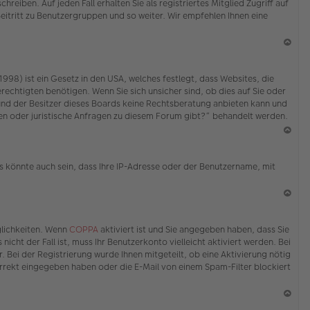
eiben. Auf jeden Fall erhalten Sie als registriertes Mitglied Zugriff auf
Beitritt zu Benutzergruppen und so weiter. Wir empfehlen Ihnen eine
N
ac
98) ist ein Gesetz in den USA, welches festlegt, dass Websites, die
h
echtigten benötigen. Wenn Sie sich unsicher sind, ob dies auf Sie oder
o
ed und der Besitzer dieses Boards keine Rechtsberatung anbieten kann und
b
erden oder juristische Anfragen zu diesem Forum gibt?“ behandelt werden.
en
N
ac
s könnte auch sein, dass Ihre IP-Adresse oder der Benutzername, mit
h
o
b
en
N
ac
glichkeiten. Wenn
COPPA
aktiviert ist und Sie angegeben haben, dass Sie
h
icht der Fall ist, muss Ihr Benutzerkonto vielleicht aktiviert werden. Bei
o
 Bei der Registrierung wurde Ihnen mitgeteilt, ob eine Aktivierung nötig
b
korrekt eingegeben haben oder die E-Mail von einem Spam-Filter blockiert
en
N