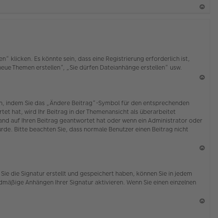
b
en
N
ac
h
o
b
klicken. Es könnte sein, dass eine Registrierung erforderlich ist,
en
 neue Themen erstellen“, „Sie dürfen Dateianhänge erstellen“ usw.
N
ac
ten, indem Sie das „Ändere Beitrag“-Symbol für den entsprechenden
h
tet hat, wird Ihr Beitrag in der Themenansicht als überarbeitet
o
mand auf Ihren Beitrag geantwortet hat oder wenn ein Administrator oder
b
wurde. Bitte beachten Sie, dass normale Benutzer einen Beitrag nicht
en
N
ac
Sie die Signatur erstellt und gespeichert haben, können Sie in jedem
h
dmäßige Anhängen Ihrer Signatur aktivieren. Wenn Sie einen einzelnen
o
b
en
N