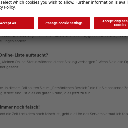
atenbank des Boards gespeichert. Um diese zu ändern, gehen Sie in den „Persö
tellungen ändern.
Online-Liste auftaucht?
on „Meinen Online-Status während dieser Sitzung verbergen“. Wenn Sie diese 
her gezählt.
e. In diesem Fall sollten Sie im „Persönlichen Bereich“ die für Sie passende Ze
triert sind, ist dies ein guter Grund, dies jetzt zu tun.
 immer noch falsch!
n und die Zeit trotzdem noch falsch ist, geht die Uhr des Servers vermutlich 