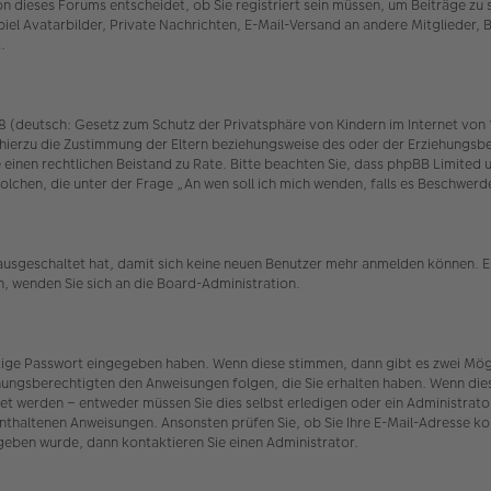
 dieses Forums entscheidet, ob Sie registriert sein müssen, um Beiträge zu schr
iel Avatarbilder, Private Nachrichten, E-Mail-Versand an andere Mitglieder, 
.
(deutsch: Gesetz zum Schutz der Privatsphäre von Kindern im Internet von 19
hierzu die Zustimmung der Eltern beziehungsweise des oder der Erziehungsber
n Sie einen rechtlichen Beistand zu Rate. Bitte beachten Sie, dass phpBB Limit
r solchen, die unter der Frage „An wen soll ich mich wenden, falls es Beschw
 ausgeschaltet hat, damit sich keine neuen Benutzer mehr anmelden können. E
n, wenden Sie sich an die Board-Administration.
htige Passwort eingegeben haben. Wenn diese stimmen, dann gibt es zwei Mö
iehungsberechtigten den Anweisungen folgen, die Sie erhalten haben. Wenn dies n
et werden – entweder müssen Sie dies selbst erledigen oder ein Administrator.
t enthaltenen Anweisungen. Ansonsten prüfen Sie, ob Sie Ihre E-Mail-Adresse 
egeben wurde, dann kontaktieren Sie einen Administrator.