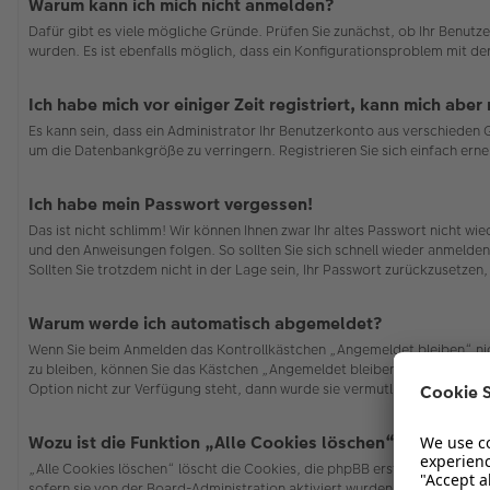
Warum kann ich mich nicht anmelden?
Dafür gibt es viele mögliche Gründe. Prüfen Sie zunächst, ob Ihr Benutze
wurden. Es ist ebenfalls möglich, dass ein Konfigurationsproblem mit de
Ich habe mich vor einiger Zeit registriert, kann mich abe
Es kann sein, dass ein Administrator Ihr Benutzerkonto aus verschieden
um die Datenbankgröße zu verringern. Registrieren Sie sich einfach erne
Ich habe mein Passwort vergessen!
Das ist nicht schlimm! Wir können Ihnen zwar Ihr altes Passwort nicht w
und den Anweisungen folgen. So sollten Sie sich schnell wieder anmelde
Sollten Sie trotzdem nicht in der Lage sein, Ihr Passwort zurückzusetzen
Warum werde ich automatisch abgemeldet?
Wenn Sie beim Anmelden das Kontrollkästchen „Angemeldet bleiben“ nich
zu bleiben, können Sie das Kästchen „Angemeldet bleiben“ beim Anmelden
Option nicht zur Verfügung steht, dann wurde sie vermutlich von der Bo
Wozu ist die Funktion „Alle Cookies löschen“?
„Alle Cookies löschen“ löscht die Cookies, die phpBB erstellt hat und 
sofern sie von der Board-Administration aktiviert wurden. Wenn Sie Pro