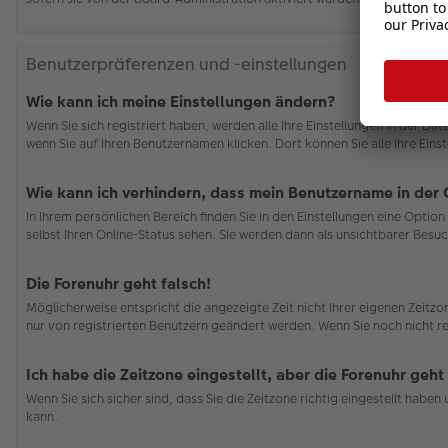
Benutzerpräferenzen und -einstellungen
Wie kann ich meine Einstellungen ändern?
Wenn Sie sich registriert haben, werden alle Ihre Einstellungen in der D
wenn Sie auf Ihren Benutzernamen klicken. Dort können Sie alle Ihre Eins
Wie kann ich verhindern, dass mein Benutzername in der 
In Ihrem persönlichen Bereich finden Sie in den Einstellungen eine Opti
selbst Ihren Online-Status sehen. Sie werden dann als unsichtbarer Besuc
Die Forenuhr geht falsch!
Möglicherweise entspricht die angezeigte Zeit nicht Ihrer eigenen Zeitzon
nur von registrierten Benutzern geändert werden. Wenn Sie noch nicht regis
Ich habe die Zeitzone eingestellt, aber die Forenuhr geht
Wenn Sie sich sicher sind, dass Sie die Zeitzone richtig eingestellt habe
kann.