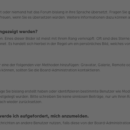
ert oder niemand hat das Forum bislang in Ihre Sprache übersetzt. Fragen Sie 
uns freuen, wenn Sie es übersetzen würden. Weitere Informationen dazu können
angezeigt werden?
. Eines dieser Bilder ist meist mit Ihrem Rang verknüpft: Oft sind dies Stern
et. Es handelt sich hierbei in der Regel um ein persönliches Bild, welches von
ber eine der folgenden vier Methoden hinzufügen: Gravatar, Galerie, Remote
können, sollten Sie die Board-Administration kontaktieren.
räge Sie bislang erstellt haben oder identifizieren bestimmte Benutzer wie 
estgelegt wurden. Bitte schreiben Sie keine sinnlosen Beiträge, nur um Ihren
ach wieder zurücksetzen.
 werde ich aufgefordert, mich anzumelden.
achrichten an andere Benutzer nutzen, falls diese von der Board-Administrat