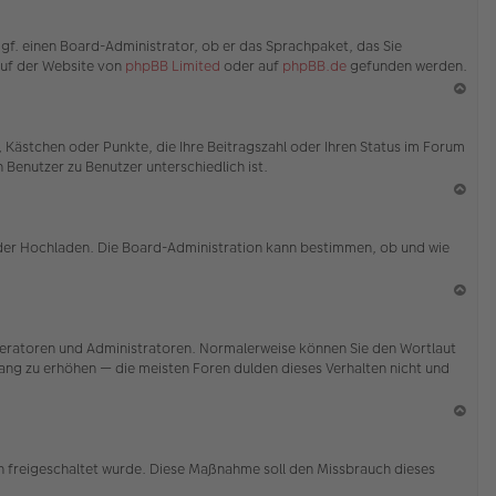
en
N
ac
ggf. einen Board-Administrator, ob er das Sprachpaket, das Sie
h
 auf der Website von
phpBB Limited
oder auf
phpBB.de
gefunden werden.
o
b
en
N
ac
e, Kästchen oder Punkte, die Ihre Beitragszahl oder Ihren Status im Forum
h
 Benutzer zu Benutzer unterschiedlich ist.
o
b
en
N
ac
 oder Hochladen. Die Board-Administration kann bestimmen, ob und wie
h
o
b
en
N
ac
Moderatoren und Administratoren. Normalerweise können Sie den Wortlaut
h
 Rang zu erhöhen — die meisten Foren dulden dieses Verhalten nicht und
o
b
en
N
ac
ion freigeschaltet wurde. Diese Maßnahme soll den Missbrauch dieses
h
o