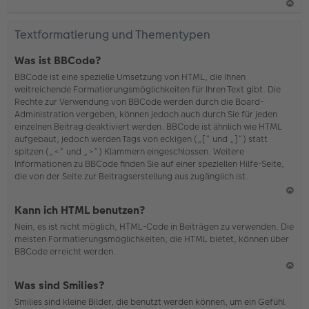
N
ac
Textformatierung und Thementypen
h
o
Was ist BBCode?
b
BBCode ist eine spezielle Umsetzung von HTML, die Ihnen
en
weitreichende Formatierungsmöglichkeiten für Ihren Text gibt. Die
Rechte zur Verwendung von BBCode werden durch die Board-
Administration vergeben, können jedoch auch durch Sie für jeden
einzelnen Beitrag deaktiviert werden. BBCode ist ähnlich wie HTML
aufgebaut, jedoch werden Tags von eckigen („[“ und „]“) statt
spitzen („<“ und „>“) Klammern eingeschlossen. Weitere
Informationen zu BBCode finden Sie auf einer speziellen Hilfe-Seite,
die von der Seite zur Beitragserstellung aus zugänglich ist.
N
Kann ich HTML benutzen?
ac
Nein, es ist nicht möglich, HTML-Code in Beiträgen zu verwenden. Die
h
meisten Formatierungsmöglichkeiten, die HTML bietet, können über
o
BBCode erreicht werden.
b
en
N
Was sind Smilies?
ac
Smilies sind kleine Bilder, die benutzt werden können, um ein Gefühl
h