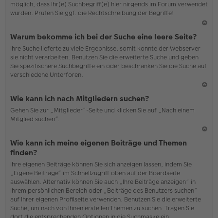
möglich, dass Ihr(e) Suchbegriff(e) hier nirgends im Forum verwendet
wurden. Prüfen Sie ggf. die Rechtschreibung der Begriffe!
N
Warum bekomme ich bei der Suche eine leere Seite?
ac
Ihre Suche lieferte zu viele Ergebnisse, somit konnte der Webserver
h
sie nicht verarbeiten. Benutzen Sie die erweiterte Suche und geben
o
Sie spezifischere Suchbegriffe ein oder beschränken Sie die Suche auf
b
verschiedene Unterforen.
en
N
Wie kann ich nach Mitgliedern suchen?
ac
Gehen Sie zur „Mitglieder“-Seite und klicken Sie auf „Nach einem
h
Mitglied suchen“.
o
b
en
N
Wie kann ich meine eigenen Beiträge und Themen
ac
finden?
h
Ihre eigenen Beiträge können Sie sich anzeigen lassen, indem Sie
o
„Eigene Beiträge“ im Schnellzugriff oben auf der Boardseite
b
auswählen. Alternativ können Sie auch „Ihre Beiträge anzeigen“ in
en
Ihrem persönlichen Bereich oder „Beiträge des Benutzers suchen“
auf Ihrer eigenen Profilseite verwenden. Benutzen Sie die erweiterte
Suche, um nach von Ihnen erstellen Themen zu suchen. Tragen Sie
dort die entsprechenden Optionen in die Suchmaske ein.