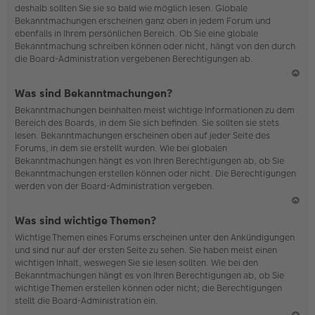
deshalb sollten Sie sie so bald wie möglich lesen. Globale
o
Bekanntmachungen erscheinen ganz oben in jedem Forum und
b
ebenfalls in Ihrem persönlichen Bereich. Ob Sie eine globale
en
Bekanntmachung schreiben können oder nicht, hängt von den durch
die Board-Administration vergebenen Berechtigungen ab.
N
Was sind Bekanntmachungen?
ac
Bekanntmachungen beinhalten meist wichtige Informationen zu dem
h
Bereich des Boards, in dem Sie sich befinden. Sie sollten sie stets
o
lesen. Bekanntmachungen erscheinen oben auf jeder Seite des
b
Forums, in dem sie erstellt wurden. Wie bei globalen
en
Bekanntmachungen hängt es von Ihren Berechtigungen ab, ob Sie
Bekanntmachungen erstellen können oder nicht. Die Berechtigungen
werden von der Board-Administration vergeben.
N
Was sind wichtige Themen?
ac
Wichtige Themen eines Forums erscheinen unter den Ankündigungen
h
und sind nur auf der ersten Seite zu sehen. Sie haben meist einen
o
wichtigen Inhalt, weswegen Sie sie lesen sollten. Wie bei den
b
Bekanntmachungen hängt es von Ihren Berechtigungen ab, ob Sie
en
wichtige Themen erstellen können oder nicht; die Berechtigungen
stellt die Board-Administration ein.