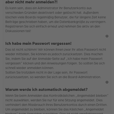
aber nicht mehr anmelden?!
h
Es kann sein, dass ein Administrator Ihr Benutzerkonto aus
o
verschieden Gründen deaktiviert oder gelöscht hat. Außerdem
b
löschen viele Boards regelmäßig Benutzer, die für längere Zeit keine
en
Beiträge geschrieben haben, um die Datenbankgröße zu verringern.
Registrieren Sie sich einfach erneut und nehmen Sie aktiv an den
Diskussionen teil!
N
Ich habe mein Passwort vergessen!
ac
Das ist nicht schlimm! Wir können Ihnen zwar Ihr altes Passwort nicht
h
wieder mitteilen, Sie können es jedoch zurücksetzen. Dies machen
o
Sie, indem Sie auf der Anmelde-Seite auf „Ich habe mein Passwort
b
vergessen“ klicken und den Anweisungen folgen. So sollten Sie sich
en
schnell wieder anmelden können.
Sollten Sie trotzdem nicht in der Lage sein, Ihr Passwort
zurückzusetzen, so wenden Sie sich an die Board-Administration.
N
Warum werde ich automatisch abgemeldet?
ac
Wenn Sie beim Anmelden das Kontrollkästchen „Angemeldet bleiben“
h
nicht auswählen, werden Sie nur für eine Sitzung angemeldet. Dies
o
verhindert den Missbrauch Ihres Benutzerkontos durch einen Dritten.
b
Um angemeldet zu bleiben, können Sie das Kästchen „Angemeldet
en
bleiben“ beim Anmelden auswählen. Dies ist nicht empfehlenswert,