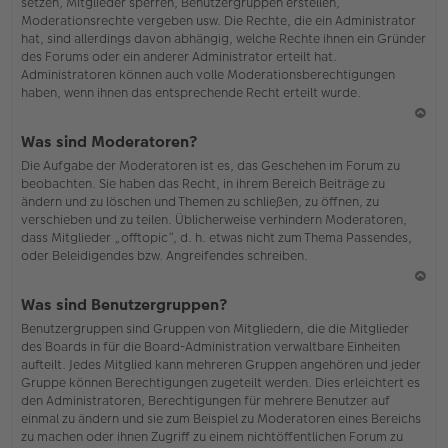
setzen, Mitglieder sperren, Benutzergruppen erstellen,
Moderationsrechte vergeben usw. Die Rechte, die ein Administrator
hat, sind allerdings davon abhängig, welche Rechte ihnen ein Gründer
des Forums oder ein anderer Administrator erteilt hat.
Administratoren können auch volle Moderationsberechtigungen
haben, wenn ihnen das entsprechende Recht erteilt wurde.
N
Was sind Moderatoren?
ac
Die Aufgabe der Moderatoren ist es, das Geschehen im Forum zu
h
beobachten. Sie haben das Recht, in ihrem Bereich Beiträge zu
o
ändern und zu löschen und Themen zu schließen, zu öffnen, zu
b
verschieben und zu teilen. Üblicherweise verhindern Moderatoren,
en
dass Mitglieder „offtopic“, d. h. etwas nicht zum Thema Passendes,
oder Beleidigendes bzw. Angreifendes schreiben.
N
Was sind Benutzergruppen?
ac
Benutzergruppen sind Gruppen von Mitgliedern, die die Mitglieder
h
des Boards in für die Board-Administration verwaltbare Einheiten
o
aufteilt. Jedes Mitglied kann mehreren Gruppen angehören und jeder
b
Gruppe können Berechtigungen zugeteilt werden. Dies erleichtert es
en
den Administratoren, Berechtigungen für mehrere Benutzer auf
einmal zu ändern und sie zum Beispiel zu Moderatoren eines Bereichs
zu machen oder ihnen Zugriff zu einem nichtöffentlichen Forum zu