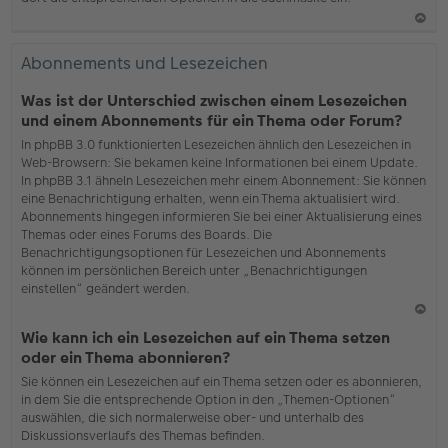
N
ac
Abonnements und Lesezeichen
h
o
Was ist der Unterschied zwischen einem Lesezeichen
b
und einem Abonnements für ein Thema oder Forum?
en
In phpBB 3.0 funktionierten Lesezeichen ähnlich den Lesezeichen in
Web-Browsern: Sie bekamen keine Informationen bei einem Update.
In phpBB 3.1 ähneln Lesezeichen mehr einem Abonnement: Sie können
eine Benachrichtigung erhalten, wenn ein Thema aktualisiert wird.
Abonnements hingegen informieren Sie bei einer Aktualisierung eines
Themas oder eines Forums des Boards. Die
Benachrichtigungsoptionen für Lesezeichen und Abonnements
können im persönlichen Bereich unter „Benachrichtigungen
einstellen“ geändert werden.
N
Wie kann ich ein Lesezeichen auf ein Thema setzen
ac
oder ein Thema abonnieren?
h
Sie können ein Lesezeichen auf ein Thema setzen oder es abonnieren,
o
in dem Sie die entsprechende Option in den „Themen-Optionen“
b
auswählen, die sich normalerweise ober- und unterhalb des
en
Diskussionsverlaufs des Themas befinden.