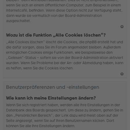
wenn Sie sich an einem öffentlichen Computer, zum Beispiel in einem
Internetcafé, befinden. Wenn diese Option nicht zur Verfügung steht,
dann wurde sie vermutlich von der Board-Administration
ausgeschaltet.
N
Wozu ist die Funktion „Alle Cookies löschen“?
ac
„Alle Cookies löschen“ löscht die Cookies, die phpBB erstellt hat und
h
die dafür sorgen, dass Sie im Forum angemeldet bleiben. Außerdem
o
ermöglichen Cookies einige Funktionen, wie beispielsweise den
b
„Gelesen“-Status – sofern sie von der Board-Administration aktiviert
en
wurden. Wenn Sie Probleme bei der An- oder Abmeldung haben, kann
es helfen, wenn Sie die Cookies löschen.
N
ac
Benutzerpräferenzen und -einstellungen
h
o
Wie kann ich meine Einstellungen ändern?
b
Wenn Sie sich registriert haben, werden alle Ihre Einstellungen in der
en
Datenbank des Boards gespeichert. Um diese zu ändern, gehen Sie in
den „Persönlichen Bereich“; der Link dazu wird meist oben auf der
Seite angezeigt, wenn Sie auf Ihren Benutzernamen klicken. Dort
können Sie alle Ihre Einstellungen ändern.