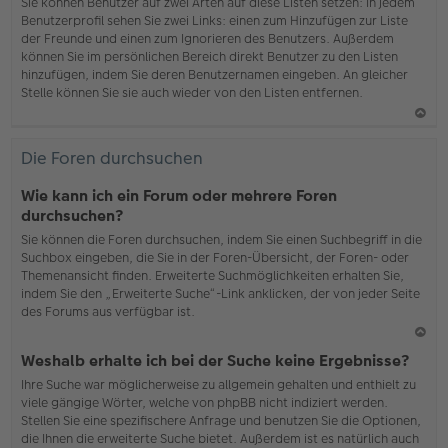
b
Sie können Benutzer auf zwei Arten auf diese Listen setzen: In jedem
en
Benutzerprofil sehen Sie zwei Links: einen zum Hinzufügen zur Liste
der Freunde und einen zum Ignorieren des Benutzers. Außerdem
können Sie im persönlichen Bereich direkt Benutzer zu den Listen
hinzufügen, indem Sie deren Benutzernamen eingeben. An gleicher
Stelle können Sie sie auch wieder von den Listen entfernen.
N
ac
Die Foren durchsuchen
h
o
Wie kann ich ein Forum oder mehrere Foren
b
durchsuchen?
en
Sie können die Foren durchsuchen, indem Sie einen Suchbegriff in die
Suchbox eingeben, die Sie in der Foren-Übersicht, der Foren- oder
Themenansicht finden. Erweiterte Suchmöglichkeiten erhalten Sie,
indem Sie den „Erweiterte Suche“-Link anklicken, der von jeder Seite
des Forums aus verfügbar ist.
N
Weshalb erhalte ich bei der Suche keine Ergebnisse?
ac
Ihre Suche war möglicherweise zu allgemein gehalten und enthielt zu
h
viele gängige Wörter, welche von phpBB nicht indiziert werden.
o
Stellen Sie eine spezifischere Anfrage und benutzen Sie die Optionen,
b
die Ihnen die erweiterte Suche bietet. Außerdem ist es natürlich auch
en