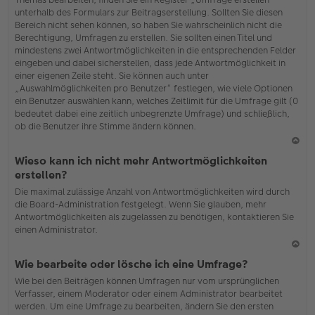
o
unterhalb des Formulars zur Beitragserstellung. Sollten Sie diesen
b
Bereich nicht sehen können, so haben Sie wahrscheinlich nicht die
en
Berechtigung, Umfragen zu erstellen. Sie sollten einen Titel und
mindestens zwei Antwortmöglichkeiten in die entsprechenden Felder
eingeben und dabei sicherstellen, dass jede Antwortmöglichkeit in
einer eigenen Zeile steht. Sie können auch unter
„Auswahlmöglichkeiten pro Benutzer“ festlegen, wie viele Optionen
ein Benutzer auswählen kann, welches Zeitlimit für die Umfrage gilt (0
bedeutet dabei eine zeitlich unbegrenzte Umfrage) und schließlich,
ob die Benutzer ihre Stimme ändern können.
N
Wieso kann ich nicht mehr Antwortmöglichkeiten
ac
erstellen?
h
Die maximal zulässige Anzahl von Antwortmöglichkeiten wird durch
o
die Board-Administration festgelegt. Wenn Sie glauben, mehr
b
Antwortmöglichkeiten als zugelassen zu benötigen, kontaktieren Sie
en
einen Administrator.
N
Wie bearbeite oder lösche ich eine Umfrage?
ac
Wie bei den Beiträgen können Umfragen nur vom ursprünglichen
h
Verfasser, einem Moderator oder einem Administrator bearbeitet
o
werden. Um eine Umfrage zu bearbeiten, ändern Sie den ersten
b