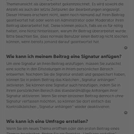
Themenansicht als überarbeitet gekennzeichnet. Es wird sowohl die
Anzahl als auch der letzte Zeitpunkt der Bearbeitungen angezeigt.
Dieser Hinweis erscheint nicht, wenn noch niemand auf Ihren Beitrag
geantwortet hat oder wenn ein Administrator oder Moderator Ihren
Beitrag überarbeitet hat. Diese können jedoch, falls sie es für nötig
halten, eine Notiz hinterlassen, warum Ihr Beitrag überarbeitet wurde.
Bitte beachten Sie, dass normale Benutzer einen Beitrag nicht löschen
können, wenn bereits jemand darauf geantwortet hat.
N
Wie kann ich meinem Beitrag eine Signatur anfügen?
ac
Um eine Signatur an Ihren Beitrag anzufügen, müssen Sie zunächst
h
eine solche in den Einstellungen in Ihrem persönlichen Bereich
o
entwerfen. Nachdem Sie die Signatur erstellt und gespeichert haben,
b
können Sie in jedem Beitrag das Kästchen „Signatur anhängen“
en
aktivieren. Sie können eine Signatur auch hinzufügen, indem Sie in
Ihrem persönlichen Bereich das standardmäßige Anhängen Ihrer
Signatur aktivieren. Wenn Sie einen einzelnen Beitrag dennoch ohne
Signatur verfassen möchten, so können Sie dort einfach das
Kontrollkästchen „Signatur anhängen“ wieder deaktivieren.
N
Wie kann ich eine Umfrage erstellen?
ac
Wenn Sie ein neues Thema eröffnen oder den ersten Beitrag eines
h
Themas bearbeiten, finden Sie ein Register „Umfrage erstellen“