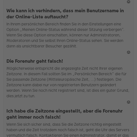
N
Wie kann ich verhindern, dass mein Benutzername in
ac
der Online-Liste auftaucht?
h
In Ihrem persönlichen Bereich finden Sie in den Einstellungen eine
o
Option „Meinen Online-Status während dieser Sitzung verbergen“.
b
Wenn Sie diese Option einschalten, können nur Administratoren,
en
Moderatoren und Sie selbst Ihren Online-Status sehen. Sie werden
dann als unsichtbarer Besucher gezählt.
N
Die Forenuhr geht falsch!
ac
Möglicherweise entspricht die angezeigte Zeit nicht Ihrer eigenen
h
Zeitzone. In diesem Fall sollten Sie im „Persönlichen Bereich“ die für
o
Sie passende Zeitzone (Mitteleuropäische Zeit, ...) festlegen. Die
b
Zeitzone kann dabei nur von registrierten Benutzern geändert
en
werden. Wenn Sie noch nicht registriert sind, ist dies ein guter Grund,
dies jetzt zu tun.
N
Ich habe die Zeitzone eingestellt, aber die Forenuhr
ac
geht immer noch falsch!
h
Wenn Sie sich sicher sind, dass Sie die Zeitzone richtig eingestellt
o
haben und die Zeit trotzdem noch falsch ist, geht die Uhr des Servers
b
vermutlich falsch. Kontaktieren Sie einen Administrator, damit er das
en