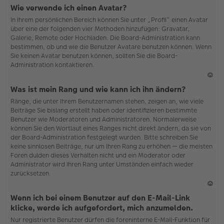
N
Wie verwende ich einen Avatar?
ac
In Ihrem persönlichen Bereich können Sie unter „Profil“ einen Avatar
h
über eine der folgenden vier Methoden hinzufügen: Gravatar,
o
Galerie, Remote oder Hochladen. Die Board-Administration kann
b
bestimmen, ob und wie die Benutzer Avatare benutzen können. Wenn
en
Sie keinen Avatar benutzen können, sollten Sie die Board-
Administration kontaktieren.
N
Was ist mein Rang und wie kann ich ihn ändern?
ac
Ränge, die unter Ihrem Benutzernamen stehen, zeigen an, wie viele
h
Beiträge Sie bislang erstellt haben oder identifizieren bestimmte
o
Benutzer wie Moderatoren und Administratoren. Normalerweise
b
können Sie den Wortlaut eines Ranges nicht direkt ändern, da sie von
en
der Board-Administration festgelegt wurden. Bitte schreiben Sie
keine sinnlosen Beiträge, nur um Ihren Rang zu erhöhen — die meisten
Foren dulden dieses Verhalten nicht und ein Moderator oder
Administrator wird Ihren Rang unter Umständen einfach wieder
zurücksetzen.
N
Wenn ich bei einem Benutzer auf den E-Mail-Link
ac
klicke, werde ich aufgefordert, mich anzumelden.
h
Nur registrierte Benutzer dürfen die foreninterne E-Mail-Funktion für
o