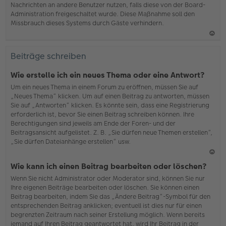
Nachrichten an andere Benutzer nutzen, falls diese von der Board-
b
Administration freigeschaltet wurde. Diese Maßnahme soll den
en
Missbrauch dieses Systems durch Gäste verhindern.
N
ac
Beiträge schreiben
h
o
Wie erstelle ich ein neues Thema oder eine Antwort?
b
Um ein neues Thema in einem Forum zu eröffnen, müssen Sie auf
en
„Neues Thema“ klicken. Um auf einen Beitrag zu antworten, müssen
Sie auf „Antworten“ klicken. Es könnte sein, dass eine Registrierung
erforderlich ist, bevor Sie einen Beitrag schreiben können. Ihre
Berechtigungen sind jeweils am Ende der Foren- und der
Beitragsansicht aufgelistet. Z. B. „Sie dürfen neue Themen erstellen“,
„Sie dürfen Dateianhänge erstellen“ usw.
N
Wie kann ich einen Beitrag bearbeiten oder löschen?
ac
Wenn Sie nicht Administrator oder Moderator sind, können Sie nur
h
Ihre eigenen Beiträge bearbeiten oder löschen. Sie können einen
o
Beitrag bearbeiten, indem Sie das „Ändere Beitrag“-Symbol für den
b
entsprechenden Beitrag anklicken; eventuell ist dies nur für einen
en
begrenzten Zeitraum nach seiner Erstellung möglich. Wenn bereits
jemand auf Ihren Beitrag geantwortet hat, wird Ihr Beitrag in der