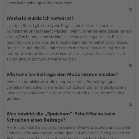
keine Dateianhänge anfügen können.
N
Weshalb wurde ich verwarnt?
ac
In jedem Board gibt es eigene Regeln, die meistens von der
h
Administration festgelegt werden. Wenn Sie gegen eine dieser Regeln
o
verstoßen haben, kann sie Ihnen eine Verwarnung erteilen. Bitte
b
beachten Sie, dass dies die Entscheidung der Administration dieses
en
Boards ist und phpBB Limited nichts mit dieser Verwarnung zu tun
hat. Kontaktieren Sie einen Administrator, sofern Sie sich die nicht
sicher sind, wieso Sie verwarnt wurden.
N
Wie kann ich Beiträge den Moderatoren melden?
ac
Wenn ein Administrator die entsprechenden Berechtigungen
h
vergeben hat, sehen Sie eine Schaltfläche in der Nähe des Beitrags,
o
um diesen zu melden. Sie werden dann durch die weiteren Schritte
b
geführt.
en
N
Was bewirkt die „Speichern“-Schaltfläche beim
ac
Schreiben eines Beitrags?
h
Hiermit können Sie die geschriebene Entwürfe speichern und zu einem
o
späteren Zeitpunkt vervollständigen und absenden. Den gesicherten
b
Beitrag können Sie mit der Funktion „Gespeicherte Entwürfe
en