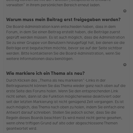
verwalten“ in Ihrem persönlichen Bereich erneut laden.
N
Warum muss mein Beitrag erst freigegeben werden?
ac
Die Board-Administration kann entschieden haben, dass in dem
h
Forum, in dem Sie einen Beitrag erstellt haben, die Beiträge zuerst
o
geprüft werden müssen. Es ist auch möglich, dass die Administration
b
Sie zu einer Gruppe von Benutzern hinzugefügt hat, bei denen sie die
en
Beiträge erst begutachten möchte, bevor sie auf der Seite sichtbar
werden. Bitte kontaktieren Sie die Board-Administration, wenn Sie
weitere Informationen dazu benötigen.
N
Wie markiere ich ein Thema als neu?
ac
Durch Klicken des „Thema als neu markieren“-Links in der
h
Beitragsansicht können Sie das Thema wieder ganz nach oben auf die
o
erste Seite des Forums holen. Wenn Sie den entsprechenden Link
b
nicht sehen, dann ist die Funktion möglicherweise deaktiviert oder
en
seit der letzten Markierung ist nicht genügend Zeit vergangen. Es ist
auch möglich, das Thema nach oben zu holen, indem Sie einfach eine
Antwort darauf schreiben. Stellen Sie jedoch sicher, dass Sie die
Regeln dieses Boards beachten! Es wird meist nicht gerne gesehen,
wenn ohne triftigen Grund auf alte oder abgeschlossene Themen
geantwortet wird.