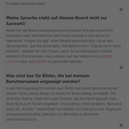
Problem beheben kann.
N
Meine Sprache steht auf diesem Board nicht zur
ac
Auswahl!
h
Meist hat die Board-Administration entweder Ihre Sprache nicht
o
installiert oder niemand hat das Forum bislang in Ihre Sprache
b
übersetzt. Fragen Sie ggf. einen Board-Administrator, ob er das
en
Sprachpaket, das Sie benötigen, installieren kann. Falls es noch nicht
existiert, würden wir uns freuen, wenn Sie es übersetzen würden.
Weitere Informationen dazu können auf der Website von
phpBB
Limited
oder auf
phpBB.de
gefunden werden.
N
Was sind das für Bilder, die bei meinem
ac
Benutzernamen angezeigt werden?
h
In der Beitragsansicht können zwei Bilder bei Ihrem Benutzernamen
o
stehen. Eines dieser Bilder ist meist mit Ihrem Rang verknüpft: Oft
b
sind dies Sterne, Kästchen oder Punkte, die Ihre Beitragszahl oder
en
Ihren Status im Forum angeben. Das andere, meist größere, Bild wird
auch als „Avatar“ bezeichnet. Es handelt sich hierbei in der Regel um
ein persönliches Bild, welches von Benutzer zu Benutzer
unterschiedlich ist.