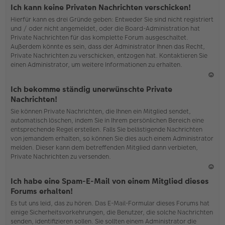
o
Ich kann keine Privaten Nachrichten verschicken!
b
Hierfür kann es drei Gründe geben: Entweder Sie sind nicht registriert
en
und / oder nicht angemeldet, oder die Board-Administration hat
Private Nachrichten für das komplette Forum ausgeschaltet.
Außerdem könnte es sein, dass der Administrator Ihnen das Recht,
Private Nachrichten zu verschicken, entzogen hat. Kontaktieren Sie
einen Administrator, um weitere Informationen zu erhalten.
N
Ich bekomme ständig unerwünschte Private
ac
Nachrichten!
h
Sie können Private Nachrichten, die Ihnen ein Mitglied sendet,
o
automatisch löschen, indem Sie in Ihrem persönlichen Bereich eine
b
entsprechende Regel erstellen. Falls Sie belästigende Nachrichten
en
von jemandem erhalten, so können Sie dies auch einem Administrator
melden. Dieser kann dem betreffenden Mitglied dann verbieten,
Private Nachrichten zu versenden.
N
Ich habe eine Spam-E-Mail von einem Mitglied dieses
ac
Forums erhalten!
h
Es tut uns leid, das zu hören. Das E-Mail-Formular dieses Forums hat
o
einige Sicherheitsvorkehrungen, die Benutzer, die solche Nachrichten
b
senden, identifizieren sollen. Sie sollten einem Administrator die
en