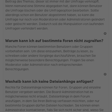
Beitrag des Themas; dieser ist immer mit der Umfrage verknüpft.
en
Wenn niemand eine Stimme abgegeben hat, dann können Benutzer
die Umfrage löschen oder die Umfrageoption bearbeiten. Sollte
allerdings schon ein Benutzer abgestimmt haben, so kann die
Umfrage nur noch von Moderatoren oder Administratoren geändert
oder gelöscht werden. Dadurch soll die Manipulation von laufenden
Umfragen verhindert werden.
N
Warum kann ich auf bestimmte Foren nicht zugreifen?
ac
Manche Foren können bestimmten Benutzern oder Gruppen
h
vorbehalten sein. Um diese einzusehen, Beiträge zu lesen, zu
o
schreiben oder andere Vorgänge durchzuführen, brauchen Sie
b
möglicherweise besondere Berechtigungen. Fragen Sie einen
en
Moderator oder Administrator nach entsprechenden
Berechtigungen.
N
Weshalb kann ich keine Dateianhänge anfügen?
ac
Rechte für Dateianhänge können für Foren, Gruppen und einzelne
h
Benutzer vergeben werden. Die Board-Administration hat es
o
möglicherweise nicht erlaubt, Dateianhänge in dem Forum
b
anzufügen, in dem Sie Ihren Beitrag verfassen möchten, oder nur
en
bestimmte Gruppen dürfen Dateien hochladen. Sie können einen
Administrator kontaktieren, falls Sie sich nicht sicher sind, wieso Sie