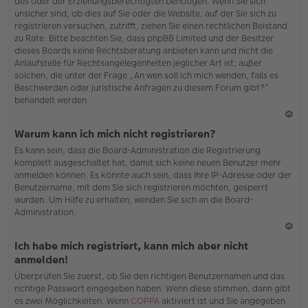
des oder der Erziehungsberechtigten benötigen. Wenn Sie sich
unsicher sind, ob dies auf Sie oder die Website, auf der Sie sich zu
registrieren versuchen, zutrifft, ziehen Sie einen rechtlichen Beistand
zu Rate. Bitte beachten Sie, dass phpBB Limited und der Besitzer
dieses Boards keine Rechtsberatung anbieten kann und nicht die
Anlaufstelle für Rechtsangelegenheiten jeglicher Art ist; außer
solchen, die unter der Frage „An wen soll ich mich wenden, falls es
Beschwerden oder juristische Anfragen zu diesem Forum gibt?“
behandelt werden.
N
Warum kann ich mich nicht registrieren?
ac
Es kann sein, dass die Board-Administration die Registrierung
h
komplett ausgeschaltet hat, damit sich keine neuen Benutzer mehr
o
anmelden können. Es könnte auch sein, dass Ihre IP-Adresse oder der
b
Benutzername, mit dem Sie sich registrieren möchten, gesperrt
en
wurden. Um Hilfe zu erhalten, wenden Sie sich an die Board-
Administration.
N
Ich habe mich registriert, kann mich aber nicht
ac
anmelden!
h
Überprüfen Sie zuerst, ob Sie den richtigen Benutzernamen und das
o
richtige Passwort eingegeben haben. Wenn diese stimmen, dann gibt
b
es zwei Möglichkeiten. Wenn
COPPA
aktiviert ist und Sie angegeben
en