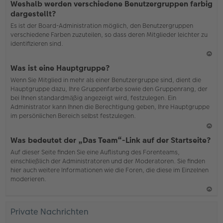
Weshalb werden verschiedene Benutzergruppen farbig
ac
dargestellt?
h
Es ist der Board-Administration möglich, den Benutzergruppen
o
verschiedene Farben zuzuteilen, so dass deren Mitglieder leichter zu
b
identifizieren sind.
en
N
Was ist eine Hauptgruppe?
ac
Wenn Sie Mitglied in mehr als einer Benutzergruppe sind, dient die
h
Hauptgruppe dazu, Ihre Gruppenfarbe sowie den Gruppenrang, der
o
bei Ihnen standardmäßig angezeigt wird, festzulegen. Ein
b
Administrator kann Ihnen die Berechtigung geben, Ihre Hauptgruppe
en
im persönlichen Bereich selbst festzulegen.
N
Was bedeutet der „Das Team“-Link auf der Startseite?
ac
Auf dieser Seite finden Sie eine Auflistung des Forenteams,
h
einschließlich der Administratoren und der Moderatoren. Sie finden
o
hier auch weitere Informationen wie die Foren, die diese im Einzelnen
b
moderieren.
en
N
ac
Private Nachrichten
h