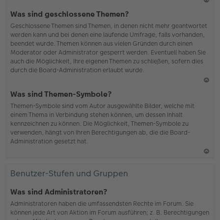
N
Was sind geschlossene Themen?
ac
Geschlossene Themen sind Themen, in denen nicht mehr geantwortet
h
werden kann und bei denen eine laufende Umfrage, falls vorhanden,
o
beendet wurde. Themen können aus vielen Gründen durch einen
b
Moderator oder Administrator gesperrt werden. Eventuell haben Sie
en
auch die Möglichkeit, Ihre eigenen Themen zu schließen, sofern dies
durch die Board-Administration erlaubt wurde.
N
Was sind Themen-Symbole?
ac
Themen-Symbole sind vom Autor ausgewählte Bilder, welche mit
h
einem Thema in Verbindung stehen können, um dessen Inhalt
o
kennzeichnen zu können. Die Möglichkeit, Themen-Symbole zu
b
verwenden, hängt von Ihren Berechtigungen ab, die die Board-
en
Administration gesetzt hat.
N
ac
Benutzer-Stufen und Gruppen
h
o
Was sind Administratoren?
b
Administratoren haben die umfassendsten Rechte im Forum. Sie
en
können jede Art von Aktion im Forum ausführen; z. B. Berechtigungen