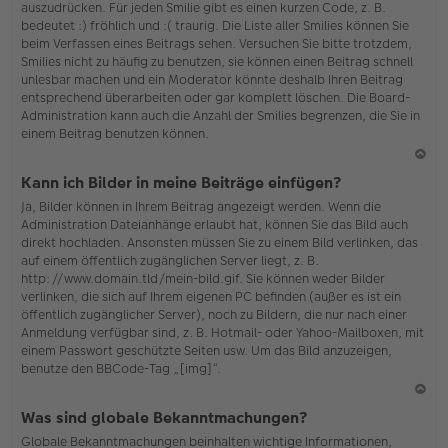
auszudrücken. Für jeden Smilie gibt es einen kurzen Code, z. B.
o
bedeutet :) fröhlich und :( traurig. Die Liste aller Smilies können Sie
b
beim Verfassen eines Beitrags sehen. Versuchen Sie bitte trotzdem,
en
Smilies nicht zu häufig zu benutzen, sie können einen Beitrag schnell
unlesbar machen und ein Moderator könnte deshalb Ihren Beitrag
entsprechend überarbeiten oder gar komplett löschen. Die Board-
Administration kann auch die Anzahl der Smilies begrenzen, die Sie in
einem Beitrag benutzen können.
N
Kann ich Bilder in meine Beiträge einfügen?
ac
Ja, Bilder können in Ihrem Beitrag angezeigt werden. Wenn die
h
Administration Dateianhänge erlaubt hat, können Sie das Bild auch
o
direkt hochladen. Ansonsten müssen Sie zu einem Bild verlinken, das
b
auf einem öffentlich zugänglichen Server liegt, z. B.
en
http://www.domain.tld/mein-bild.gif. Sie können weder Bilder
verlinken, die sich auf Ihrem eigenen PC befinden (außer es ist ein
öffentlich zugänglicher Server), noch zu Bildern, die nur nach einer
Anmeldung verfügbar sind, z. B. Hotmail- oder Yahoo-Mailboxen, mit
einem Passwort geschützte Seiten usw. Um das Bild anzuzeigen,
benutze den BBCode-Tag „[img]“.
N
Was sind globale Bekanntmachungen?
ac
Globale Bekanntmachungen beinhalten wichtige Informationen,
h