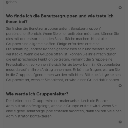
geben.
N
Wo finde ich die Benutzergruppen und wie trete ich
ac
ihnen bei?
h
Sie finden die Benutzergruppen unter „Benutzergruppen“ im
o
persönlichen Bereich. Wenn Sie einer beitreten möchten, können Sie
b
dies mit der entsprechenden Schaltfläche machen. Nicht alle
en
Gruppen sind allgemein offen. Einige erfordern erst eine
Freischaltung, andere können geschlossen sein und weitere sogar
versteckt. Wenn die Gruppe offen ist, können Sie ihr einfach durch
die entsprechende Funktion beitreten; verlangt die Gruppe eine
Freischaltung, so können Sie sich für sie bewerben. Ein Gruppenleiter
muss daraufhin Ihren Antrag annehmen. Er könnte fragen, warum Sie
in die Gruppe aufgenommen werden möchten. Bitte belästige keinen
Gruppenleiter, wenn er Sie ablehnt, er wird einen Grund dafür haben.
N
Wie werde ich Gruppenleiter?
ac
Der Leiter einer Gruppe wird normalerweise durch die Board-
h
Administration festgelegt, wenn die Gruppe erstellt wird. Wenn Sie
o
eine eigene Benutzergruppe erstellen möchten, dann sollten Sie einen
b
Administrator kontaktieren.
en
N