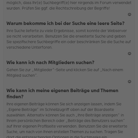
möglich, dass Ihr(e) Suchbegriff(e) hier nirgends im Forum verwendet
wurden. Prüfen Sie ggf. die Rechtschreibung der Begriffe!
N
Warum bekomme ich bei der Suche eine leere Seite?
ac
Ihre Suche lieferte zu viele Ergebnisse, somit konnte der Webserver
h
sie nicht verarbeiten. Benutzen Sie die erweiterte Suche und geben
o
Sie spezifischere Suchbegriffe ein oder beschränken Sie die Suche auf
b
verschiedene Unterforen.
en
N
Wie kann ich nach Mitgliedern suchen?
ac
Gehen Sie zur „Mitglieder“-Seite und klicken Sie auf „Nach einem
h
Mitglied suchen“.
o
b
en
N
Wie kann ich meine eigenen Beiträge und Themen
ac
finden?
h
Ihre eigenen Beiträge können Sie sich anzeigen lassen, indem Sie
o
„Eigene Beiträge“ im Schnellzugriff oben auf der Boardseite
b
auswählen. Alternativ können Sie auch „Ihre Beiträge anzeigen“ in
en
Ihrem persönlichen Bereich oder „Beiträge des Benutzers suchen“
auf Ihrer eigenen Profilseite verwenden. Benutzen Sie die erweiterte
Suche, um nach von Ihnen erstellen Themen zu suchen. Tragen Sie
dort die entsprechenden Optionen in die Suchmaske ein.