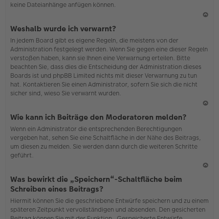
keine Dateianhänge anfügen können.
N
Weshalb wurde ich verwarnt?
ac
In jedem Board gibt es eigene Regeln, die meistens von der
h
Administration festgelegt werden. Wenn Sie gegen eine dieser Regeln
o
verstoßen haben, kann sie Ihnen eine Verwarnung erteilen. Bitte
b
beachten Sie, dass dies die Entscheidung der Administration dieses
en
Boards ist und phpBB Limited nichts mit dieser Verwarnung zu tun
hat. Kontaktieren Sie einen Administrator, sofern Sie sich die nicht
sicher sind, wieso Sie verwarnt wurden.
N
Wie kann ich Beiträge den Moderatoren melden?
ac
Wenn ein Administrator die entsprechenden Berechtigungen
h
vergeben hat, sehen Sie eine Schaltfläche in der Nähe des Beitrags,
o
um diesen zu melden. Sie werden dann durch die weiteren Schritte
b
geführt.
en
N
Was bewirkt die „Speichern“-Schaltfläche beim
ac
Schreiben eines Beitrags?
h
Hiermit können Sie die geschriebene Entwürfe speichern und zu einem
o
späteren Zeitpunkt vervollständigen und absenden. Den gesicherten
b
Beitrag können Sie mit der Funktion „Gespeicherte Entwürfe
en