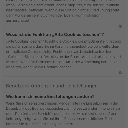
wenn Sie sich an einem öffentlichen Computer, zum Beispiel in einem
Internetcafé, befinden. Wenn diese Option nicht zur Verfügung steht,
dann wurde sie vermutlich von der Board-Administration
ausgeschaltet.
N
Wozu ist die Funktion „Alle Cookies löschen“?
ac
„Alle Cookies löschen“ löscht die Cookies, die phpBB erstellt hat und
h
die dafür sorgen, dass Sie im Forum angemeldet bleiben. Außerdem
o
ermöglichen Cookies einige Funktionen, wie beispielsweise den
b
„Gelesen“-Status – sofern sie von der Board-Administration aktiviert
en
wurden. Wenn Sie Probleme bei der An- oder Abmeldung haben, kann
es helfen, wenn Sie die Cookies löschen.
N
ac
Benutzerpräferenzen und -einstellungen
h
o
Wie kann ich meine Einstellungen ändern?
b
Wenn Sie sich registriert haben, werden alle Ihre Einstellungen in der
en
Datenbank des Boards gespeichert. Um diese zu ändern, gehen Sie in
den „Persönlichen Bereich“; der Link dazu wird meist oben auf der
Seite angezeigt, wenn Sie auf Ihren Benutzernamen klicken. Dort
können Sie alle Ihre Einstellungen ändern.