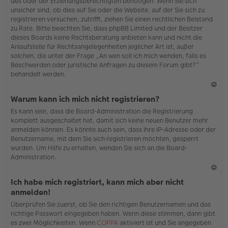
des oder der Erziehungsberechtigten benötigen. Wenn Sie sich
unsicher sind, ob dies auf Sie oder die Website, auf der Sie sich zu
registrieren versuchen, zutrifft, ziehen Sie einen rechtlichen Beistand
zu Rate. Bitte beachten Sie, dass phpBB Limited und der Besitzer
dieses Boards keine Rechtsberatung anbieten kann und nicht die
Anlaufstelle für Rechtsangelegenheiten jeglicher Art ist; außer
solchen, die unter der Frage „An wen soll ich mich wenden, falls es
Beschwerden oder juristische Anfragen zu diesem Forum gibt?“
behandelt werden.
N
Warum kann ich mich nicht registrieren?
ac
Es kann sein, dass die Board-Administration die Registrierung
h
komplett ausgeschaltet hat, damit sich keine neuen Benutzer mehr
o
anmelden können. Es könnte auch sein, dass Ihre IP-Adresse oder der
b
Benutzername, mit dem Sie sich registrieren möchten, gesperrt
en
wurden. Um Hilfe zu erhalten, wenden Sie sich an die Board-
Administration.
N
Ich habe mich registriert, kann mich aber nicht
ac
anmelden!
h
Überprüfen Sie zuerst, ob Sie den richtigen Benutzernamen und das
o
richtige Passwort eingegeben haben. Wenn diese stimmen, dann gibt
b
es zwei Möglichkeiten. Wenn
COPPA
aktiviert ist und Sie angegeben
en