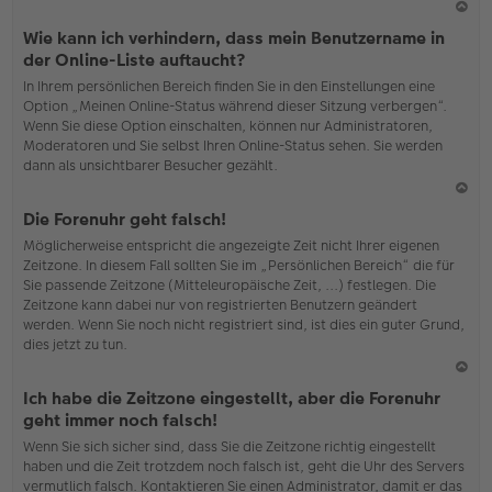
N
Wie kann ich verhindern, dass mein Benutzername in
ac
der Online-Liste auftaucht?
h
In Ihrem persönlichen Bereich finden Sie in den Einstellungen eine
o
Option „Meinen Online-Status während dieser Sitzung verbergen“.
b
Wenn Sie diese Option einschalten, können nur Administratoren,
en
Moderatoren und Sie selbst Ihren Online-Status sehen. Sie werden
dann als unsichtbarer Besucher gezählt.
N
Die Forenuhr geht falsch!
ac
Möglicherweise entspricht die angezeigte Zeit nicht Ihrer eigenen
h
Zeitzone. In diesem Fall sollten Sie im „Persönlichen Bereich“ die für
o
Sie passende Zeitzone (Mitteleuropäische Zeit, ...) festlegen. Die
b
Zeitzone kann dabei nur von registrierten Benutzern geändert
en
werden. Wenn Sie noch nicht registriert sind, ist dies ein guter Grund,
dies jetzt zu tun.
N
Ich habe die Zeitzone eingestellt, aber die Forenuhr
ac
geht immer noch falsch!
h
Wenn Sie sich sicher sind, dass Sie die Zeitzone richtig eingestellt
o
haben und die Zeit trotzdem noch falsch ist, geht die Uhr des Servers
b
vermutlich falsch. Kontaktieren Sie einen Administrator, damit er das
en