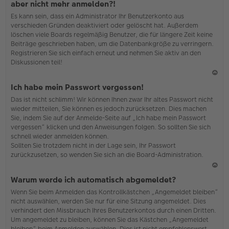
aber nicht mehr anmelden?!
h
Es kann sein, dass ein Administrator Ihr Benutzerkonto aus
o
verschieden Gründen deaktiviert oder gelöscht hat. Außerdem
b
löschen viele Boards regelmäßig Benutzer, die für längere Zeit keine
en
Beiträge geschrieben haben, um die Datenbankgröße zu verringern.
Registrieren Sie sich einfach erneut und nehmen Sie aktiv an den
Diskussionen teil!
N
Ich habe mein Passwort vergessen!
ac
Das ist nicht schlimm! Wir können Ihnen zwar Ihr altes Passwort nicht
h
wieder mitteilen, Sie können es jedoch zurücksetzen. Dies machen
o
Sie, indem Sie auf der Anmelde-Seite auf „Ich habe mein Passwort
b
vergessen“ klicken und den Anweisungen folgen. So sollten Sie sich
en
schnell wieder anmelden können.
Sollten Sie trotzdem nicht in der Lage sein, Ihr Passwort
zurückzusetzen, so wenden Sie sich an die Board-Administration.
N
Warum werde ich automatisch abgemeldet?
ac
Wenn Sie beim Anmelden das Kontrollkästchen „Angemeldet bleiben“
h
nicht auswählen, werden Sie nur für eine Sitzung angemeldet. Dies
o
verhindert den Missbrauch Ihres Benutzerkontos durch einen Dritten.
b
Um angemeldet zu bleiben, können Sie das Kästchen „Angemeldet
en
bleiben“ beim Anmelden auswählen. Dies ist nicht empfehlenswert,