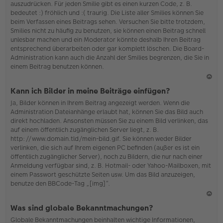
auszudrücken. Für jeden Smilie gibt es einen kurzen Code, z. B.
o
bedeutet :) fröhlich und :( traurig. Die Liste aller Smilies können Sie
b
beim Verfassen eines Beitrags sehen. Versuchen Sie bitte trotzdem,
en
Smilies nicht zu häufig zu benutzen, sie können einen Beitrag schnell
unlesbar machen und ein Moderator könnte deshalb Ihren Beitrag
entsprechend überarbeiten oder gar komplett löschen. Die Board-
Administration kann auch die Anzahl der Smilies begrenzen, die Sie in
einem Beitrag benutzen können.
N
Kann ich Bilder in meine Beiträge einfügen?
ac
Ja, Bilder können in Ihrem Beitrag angezeigt werden. Wenn die
h
Administration Dateianhänge erlaubt hat, können Sie das Bild auch
o
direkt hochladen. Ansonsten müssen Sie zu einem Bild verlinken, das
b
auf einem öffentlich zugänglichen Server liegt, z. B.
en
http://www.domain.tld/mein-bild.gif. Sie können weder Bilder
verlinken, die sich auf Ihrem eigenen PC befinden (außer es ist ein
öffentlich zugänglicher Server), noch zu Bildern, die nur nach einer
Anmeldung verfügbar sind, z. B. Hotmail- oder Yahoo-Mailboxen, mit
einem Passwort geschützte Seiten usw. Um das Bild anzuzeigen,
benutze den BBCode-Tag „[img]“.
N
Was sind globale Bekanntmachungen?
ac
Globale Bekanntmachungen beinhalten wichtige Informationen,
h