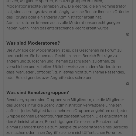
setzen, Mitglieder sperren, Benutzergruppen erstellen,
Moderationsrechte vergeben usw. Die Rechte, die ein Administrator
hat, sind allerdings davon abhängig, welche Rechte ihnen ein Gründer
des Forums oder ein anderer Administrator erteilt hat.
Administratoren können auch volle Moderationsberechtigungen
haben, wenn ihnen das entsprechende Recht erteilt wurde.
N
Was sind Moderatoren?
ac
Die Aufgabe der Moderatoren ist es, das Geschehen im Forum zu
h
beobachten. Sie haben das Recht, in ihrem Bereich Beiträge zu
o
ändern und zu löschen und Themen zu schließen, zu öffnen, zu
b
verschieben und zu teilen. Üblicherweise verhindern Moderatoren,
en
dass Mitglieder „offtopic“, d. h. etwas nicht zum Thema Passendes,
oder Beleidigendes bzw. Angreifendes schreiben.
N
Was sind Benutzergruppen?
ac
Benutzergruppen sind Gruppen von Mitgliedern, die die Mitglieder
h
des Boards in für die Board-Administration verwaltbare Einheiten
o
aufteilt. Jedes Mitglied kann mehreren Gruppen angehören und jeder
b
Gruppe können Berechtigungen zugeteilt werden. Dies erleichtert es
en
den Administratoren, Berechtigungen für mehrere Benutzer auf
einmal zu ändern und sie zum Beispiel zu Moderatoren eines Bereichs
zu machen oder ihnen Zugriff zu einem nichtöffentlichen Forum zu