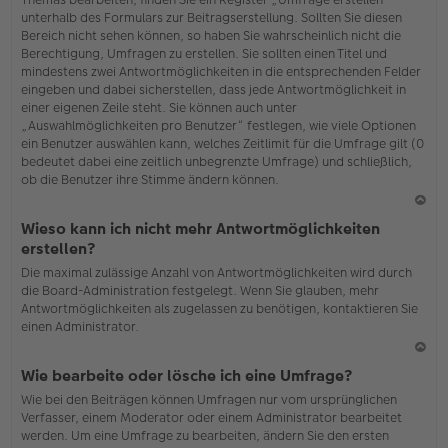
o
unterhalb des Formulars zur Beitragserstellung. Sollten Sie diesen
b
Bereich nicht sehen können, so haben Sie wahrscheinlich nicht die
en
Berechtigung, Umfragen zu erstellen. Sie sollten einen Titel und
mindestens zwei Antwortmöglichkeiten in die entsprechenden Felder
eingeben und dabei sicherstellen, dass jede Antwortmöglichkeit in
einer eigenen Zeile steht. Sie können auch unter
„Auswahlmöglichkeiten pro Benutzer“ festlegen, wie viele Optionen
ein Benutzer auswählen kann, welches Zeitlimit für die Umfrage gilt (0
bedeutet dabei eine zeitlich unbegrenzte Umfrage) und schließlich,
ob die Benutzer ihre Stimme ändern können.
N
Wieso kann ich nicht mehr Antwortmöglichkeiten
ac
erstellen?
h
Die maximal zulässige Anzahl von Antwortmöglichkeiten wird durch
o
die Board-Administration festgelegt. Wenn Sie glauben, mehr
b
Antwortmöglichkeiten als zugelassen zu benötigen, kontaktieren Sie
en
einen Administrator.
N
Wie bearbeite oder lösche ich eine Umfrage?
ac
Wie bei den Beiträgen können Umfragen nur vom ursprünglichen
h
Verfasser, einem Moderator oder einem Administrator bearbeitet
o
werden. Um eine Umfrage zu bearbeiten, ändern Sie den ersten
b