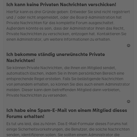
o
Ich kann keine Privaten Nachrichten verschicken!
b
Hierfür kann es drei Gründe geben: Entweder Sie sind nicht registriert
en
und / oder nicht angemeldet, oder die Board-Administration hat
Private Nachrichten für das komplette Forum ausgeschaltet.
Außerdem könnte es sein, dass der Administrator Ihnen das Recht,
Private Nachrichten zu verschicken, entzogen hat. Kontaktieren Sie
einen Administrator, um weitere Informationen zu erhalten.
N
Ich bekomme ständig unerwünschte Private
ac
Nachrichten!
h
Sie können Private Nachrichten, die Ihnen ein Mitglied sendet,
o
automatisch löschen, indem Sie in Ihrem persönlichen Bereich eine
b
entsprechende Regel erstellen. Falls Sie belästigende Nachrichten
en
von jemandem erhalten, so können Sie dies auch einem Administrator
melden. Dieser kann dem betreffenden Mitglied dann verbieten,
Private Nachrichten zu versenden.
N
Ich habe eine Spam-E-Mail von einem Mitglied dieses
ac
Forums erhalten!
h
Es tut uns leid, das zu hören. Das E-Mail-Formular dieses Forums hat
o
einige Sicherheitsvorkehrungen, die Benutzer, die solche Nachrichten
b
senden, identifizieren sollen. Sie sollten einem Administrator die
en