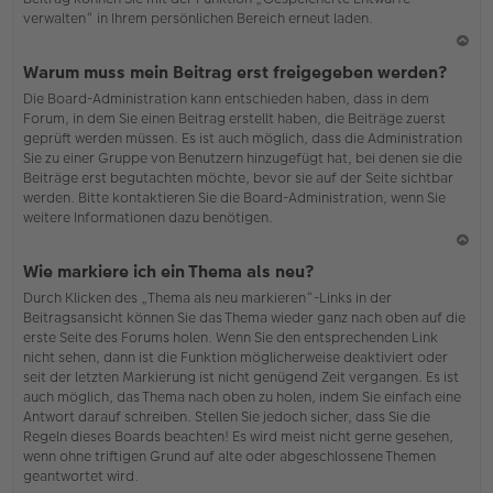
verwalten“ in Ihrem persönlichen Bereich erneut laden.
N
Warum muss mein Beitrag erst freigegeben werden?
ac
Die Board-Administration kann entschieden haben, dass in dem
h
Forum, in dem Sie einen Beitrag erstellt haben, die Beiträge zuerst
o
geprüft werden müssen. Es ist auch möglich, dass die Administration
b
Sie zu einer Gruppe von Benutzern hinzugefügt hat, bei denen sie die
en
Beiträge erst begutachten möchte, bevor sie auf der Seite sichtbar
werden. Bitte kontaktieren Sie die Board-Administration, wenn Sie
weitere Informationen dazu benötigen.
N
Wie markiere ich ein Thema als neu?
ac
Durch Klicken des „Thema als neu markieren“-Links in der
h
Beitragsansicht können Sie das Thema wieder ganz nach oben auf die
o
erste Seite des Forums holen. Wenn Sie den entsprechenden Link
b
nicht sehen, dann ist die Funktion möglicherweise deaktiviert oder
en
seit der letzten Markierung ist nicht genügend Zeit vergangen. Es ist
auch möglich, das Thema nach oben zu holen, indem Sie einfach eine
Antwort darauf schreiben. Stellen Sie jedoch sicher, dass Sie die
Regeln dieses Boards beachten! Es wird meist nicht gerne gesehen,
wenn ohne triftigen Grund auf alte oder abgeschlossene Themen
geantwortet wird.