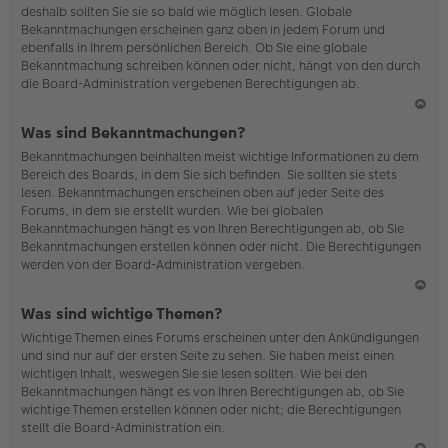
deshalb sollten Sie sie so bald wie möglich lesen. Globale
o
Bekanntmachungen erscheinen ganz oben in jedem Forum und
b
ebenfalls in Ihrem persönlichen Bereich. Ob Sie eine globale
en
Bekanntmachung schreiben können oder nicht, hängt von den durch
die Board-Administration vergebenen Berechtigungen ab.
N
Was sind Bekanntmachungen?
ac
Bekanntmachungen beinhalten meist wichtige Informationen zu dem
h
Bereich des Boards, in dem Sie sich befinden. Sie sollten sie stets
o
lesen. Bekanntmachungen erscheinen oben auf jeder Seite des
b
Forums, in dem sie erstellt wurden. Wie bei globalen
en
Bekanntmachungen hängt es von Ihren Berechtigungen ab, ob Sie
Bekanntmachungen erstellen können oder nicht. Die Berechtigungen
werden von der Board-Administration vergeben.
N
Was sind wichtige Themen?
ac
Wichtige Themen eines Forums erscheinen unter den Ankündigungen
h
und sind nur auf der ersten Seite zu sehen. Sie haben meist einen
o
wichtigen Inhalt, weswegen Sie sie lesen sollten. Wie bei den
b
Bekanntmachungen hängt es von Ihren Berechtigungen ab, ob Sie
en
wichtige Themen erstellen können oder nicht; die Berechtigungen
stellt die Board-Administration ein.