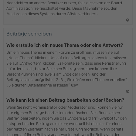
Nachrichten an andere Benutzer nutzen, falls diese von der Board-
b
Administration freigeschaltet wurde. Diese Maßnahme soll den
en
Missbrauch dieses Systems durch Gäste verhindern.
N
ac
Beiträge schreiben
h
o
Wie erstelle ich ein neues Thema oder eine Antwort?
b
Um ein neues Thema in einem Forum zu eröffnen, müssen Sie auf
en
„Neues Thema“ klicken. Um auf einen Beitrag zu antworten, müssen
Sie auf „Antworten“ klicken. Es könnte sein, dass eine Registrierung
erforderlich ist, bevor Sie einen Beitrag schreiben können. Ihre
Berechtigungen sind jeweils am Ende der Foren- und der
Beitragsansicht aufgelistet. Z. B. „Sie dürfen neue Themen erstellen“,
„Sie dürfen Dateianhänge erstellen“ usw.
N
Wie kann ich einen Beitrag bearbeiten oder löschen?
ac
Wenn Sie nicht Administrator oder Moderator sind, können Sie nur
h
Ihre eigenen Beiträge bearbeiten oder löschen. Sie können einen
o
Beitrag bearbeiten, indem Sie das „Ändere Beitrag“-Symbol für den
b
entsprechenden Beitrag anklicken; eventuell ist dies nur für einen
en
begrenzten Zeitraum nach seiner Erstellung möglich. Wenn bereits
jemand auf Ihren Beitrag geantwortet hat, wird Ihr Beitrag in der