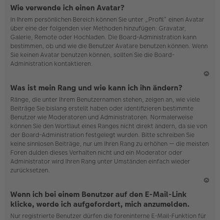
N
Wie verwende ich einen Avatar?
ac
In Ihrem persönlichen Bereich können Sie unter „Profil“ einen Avatar
h
über eine der folgenden vier Methoden hinzufügen: Gravatar,
o
Galerie, Remote oder Hochladen. Die Board-Administration kann
b
bestimmen, ob und wie die Benutzer Avatare benutzen können. Wenn
en
Sie keinen Avatar benutzen können, sollten Sie die Board-
Administration kontaktieren.
N
Was ist mein Rang und wie kann ich ihn ändern?
ac
Ränge, die unter Ihrem Benutzernamen stehen, zeigen an, wie viele
h
Beiträge Sie bislang erstellt haben oder identifizieren bestimmte
o
Benutzer wie Moderatoren und Administratoren. Normalerweise
b
können Sie den Wortlaut eines Ranges nicht direkt ändern, da sie von
en
der Board-Administration festgelegt wurden. Bitte schreiben Sie
keine sinnlosen Beiträge, nur um Ihren Rang zu erhöhen — die meisten
Foren dulden dieses Verhalten nicht und ein Moderator oder
Administrator wird Ihren Rang unter Umständen einfach wieder
zurücksetzen.
N
Wenn ich bei einem Benutzer auf den E-Mail-Link
ac
klicke, werde ich aufgefordert, mich anzumelden.
h
Nur registrierte Benutzer dürfen die foreninterne E-Mail-Funktion für
o