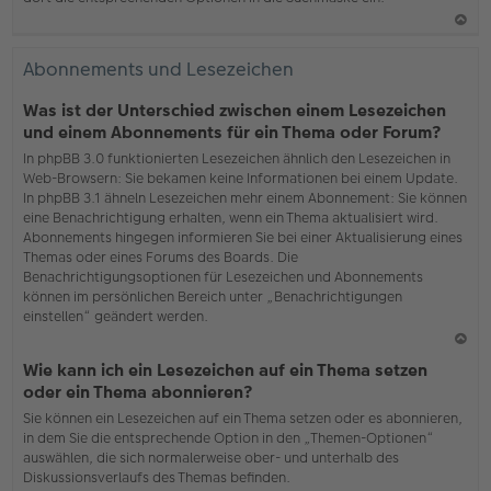
N
ac
Abonnements und Lesezeichen
h
o
Was ist der Unterschied zwischen einem Lesezeichen
b
und einem Abonnements für ein Thema oder Forum?
en
In phpBB 3.0 funktionierten Lesezeichen ähnlich den Lesezeichen in
Web-Browsern: Sie bekamen keine Informationen bei einem Update.
In phpBB 3.1 ähneln Lesezeichen mehr einem Abonnement: Sie können
eine Benachrichtigung erhalten, wenn ein Thema aktualisiert wird.
Abonnements hingegen informieren Sie bei einer Aktualisierung eines
Themas oder eines Forums des Boards. Die
Benachrichtigungsoptionen für Lesezeichen und Abonnements
können im persönlichen Bereich unter „Benachrichtigungen
einstellen“ geändert werden.
N
Wie kann ich ein Lesezeichen auf ein Thema setzen
ac
oder ein Thema abonnieren?
h
Sie können ein Lesezeichen auf ein Thema setzen oder es abonnieren,
o
in dem Sie die entsprechende Option in den „Themen-Optionen“
b
auswählen, die sich normalerweise ober- und unterhalb des
en
Diskussionsverlaufs des Themas befinden.