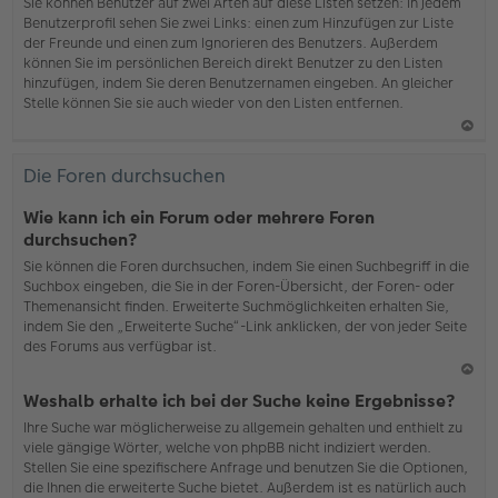
b
Sie können Benutzer auf zwei Arten auf diese Listen setzen: In jedem
en
Benutzerprofil sehen Sie zwei Links: einen zum Hinzufügen zur Liste
der Freunde und einen zum Ignorieren des Benutzers. Außerdem
können Sie im persönlichen Bereich direkt Benutzer zu den Listen
hinzufügen, indem Sie deren Benutzernamen eingeben. An gleicher
Stelle können Sie sie auch wieder von den Listen entfernen.
N
ac
Die Foren durchsuchen
h
o
Wie kann ich ein Forum oder mehrere Foren
b
durchsuchen?
en
Sie können die Foren durchsuchen, indem Sie einen Suchbegriff in die
Suchbox eingeben, die Sie in der Foren-Übersicht, der Foren- oder
Themenansicht finden. Erweiterte Suchmöglichkeiten erhalten Sie,
indem Sie den „Erweiterte Suche“-Link anklicken, der von jeder Seite
des Forums aus verfügbar ist.
N
Weshalb erhalte ich bei der Suche keine Ergebnisse?
ac
Ihre Suche war möglicherweise zu allgemein gehalten und enthielt zu
h
viele gängige Wörter, welche von phpBB nicht indiziert werden.
o
Stellen Sie eine spezifischere Anfrage und benutzen Sie die Optionen,
b
die Ihnen die erweiterte Suche bietet. Außerdem ist es natürlich auch
en