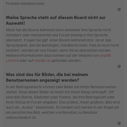
Problem beheben kann.
N
Meine Sprache steht auf diesem Board nicht zur
ac
Auswahl!
h
Meist hat die Board-Administration entweder Ihre Sprache nicht
o
installiert oder niemand hat das Forum bislang in Ihre Sprache
b
übersetzt. Fragen Sie ggf. einen Board-Administrator, ob er das
en
Sprachpaket, das Sie benötigen, installieren kann. Falls es noch nicht
existiert, würden wir uns freuen, wenn Sie es übersetzen würden.
Weitere Informationen dazu können auf der Website von
phpBB
Limited
oder auf
phpBB.de
gefunden werden.
N
Was sind das für Bilder, die bei meinem
ac
Benutzernamen angezeigt werden?
h
In der Beitragsansicht können zwei Bilder bei Ihrem Benutzernamen
o
stehen. Eines dieser Bilder ist meist mit Ihrem Rang verknüpft: Oft
b
sind dies Sterne, Kästchen oder Punkte, die Ihre Beitragszahl oder
en
Ihren Status im Forum angeben. Das andere, meist größere, Bild wird
auch als „Avatar“ bezeichnet. Es handelt sich hierbei in der Regel um
ein persönliches Bild, welches von Benutzer zu Benutzer
unterschiedlich ist.