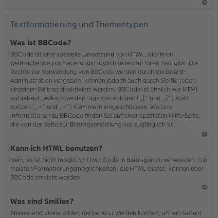
N
ac
Textformatierung und Thementypen
h
o
Was ist BBCode?
b
BBCode ist eine spezielle Umsetzung von HTML, die Ihnen
en
weitreichende Formatierungsmöglichkeiten für Ihren Text gibt. Die
Rechte zur Verwendung von BBCode werden durch die Board-
Administration vergeben, können jedoch auch durch Sie für jeden
einzelnen Beitrag deaktiviert werden. BBCode ist ähnlich wie HTML
aufgebaut, jedoch werden Tags von eckigen („[“ und „]“) statt
spitzen („<“ und „>“) Klammern eingeschlossen. Weitere
Informationen zu BBCode finden Sie auf einer speziellen Hilfe-Seite,
die von der Seite zur Beitragserstellung aus zugänglich ist.
N
Kann ich HTML benutzen?
ac
Nein, es ist nicht möglich, HTML-Code in Beiträgen zu verwenden. Die
h
meisten Formatierungsmöglichkeiten, die HTML bietet, können über
o
BBCode erreicht werden.
b
en
N
Was sind Smilies?
ac
Smilies sind kleine Bilder, die benutzt werden können, um ein Gefühl
h