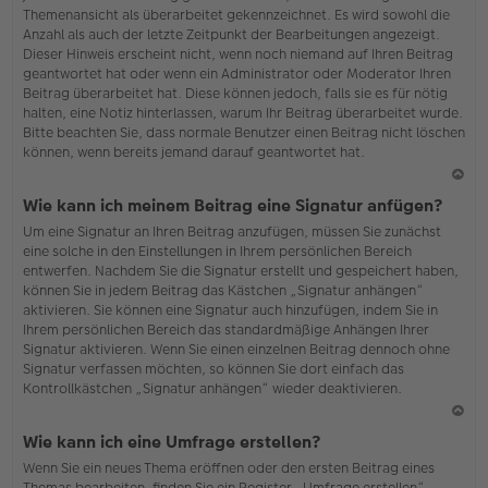
Themenansicht als überarbeitet gekennzeichnet. Es wird sowohl die
Anzahl als auch der letzte Zeitpunkt der Bearbeitungen angezeigt.
Dieser Hinweis erscheint nicht, wenn noch niemand auf Ihren Beitrag
geantwortet hat oder wenn ein Administrator oder Moderator Ihren
Beitrag überarbeitet hat. Diese können jedoch, falls sie es für nötig
halten, eine Notiz hinterlassen, warum Ihr Beitrag überarbeitet wurde.
Bitte beachten Sie, dass normale Benutzer einen Beitrag nicht löschen
können, wenn bereits jemand darauf geantwortet hat.
N
Wie kann ich meinem Beitrag eine Signatur anfügen?
ac
Um eine Signatur an Ihren Beitrag anzufügen, müssen Sie zunächst
h
eine solche in den Einstellungen in Ihrem persönlichen Bereich
o
entwerfen. Nachdem Sie die Signatur erstellt und gespeichert haben,
b
können Sie in jedem Beitrag das Kästchen „Signatur anhängen“
en
aktivieren. Sie können eine Signatur auch hinzufügen, indem Sie in
Ihrem persönlichen Bereich das standardmäßige Anhängen Ihrer
Signatur aktivieren. Wenn Sie einen einzelnen Beitrag dennoch ohne
Signatur verfassen möchten, so können Sie dort einfach das
Kontrollkästchen „Signatur anhängen“ wieder deaktivieren.
N
Wie kann ich eine Umfrage erstellen?
ac
Wenn Sie ein neues Thema eröffnen oder den ersten Beitrag eines
h
Themas bearbeiten, finden Sie ein Register „Umfrage erstellen“