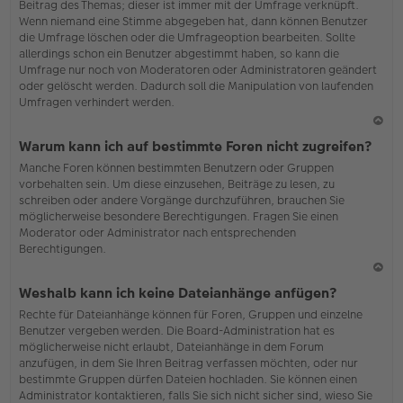
Beitrag des Themas; dieser ist immer mit der Umfrage verknüpft.
en
Wenn niemand eine Stimme abgegeben hat, dann können Benutzer
die Umfrage löschen oder die Umfrageoption bearbeiten. Sollte
allerdings schon ein Benutzer abgestimmt haben, so kann die
Umfrage nur noch von Moderatoren oder Administratoren geändert
oder gelöscht werden. Dadurch soll die Manipulation von laufenden
Umfragen verhindert werden.
N
Warum kann ich auf bestimmte Foren nicht zugreifen?
ac
Manche Foren können bestimmten Benutzern oder Gruppen
h
vorbehalten sein. Um diese einzusehen, Beiträge zu lesen, zu
o
schreiben oder andere Vorgänge durchzuführen, brauchen Sie
b
möglicherweise besondere Berechtigungen. Fragen Sie einen
en
Moderator oder Administrator nach entsprechenden
Berechtigungen.
N
Weshalb kann ich keine Dateianhänge anfügen?
ac
Rechte für Dateianhänge können für Foren, Gruppen und einzelne
h
Benutzer vergeben werden. Die Board-Administration hat es
o
möglicherweise nicht erlaubt, Dateianhänge in dem Forum
b
anzufügen, in dem Sie Ihren Beitrag verfassen möchten, oder nur
en
bestimmte Gruppen dürfen Dateien hochladen. Sie können einen
Administrator kontaktieren, falls Sie sich nicht sicher sind, wieso Sie