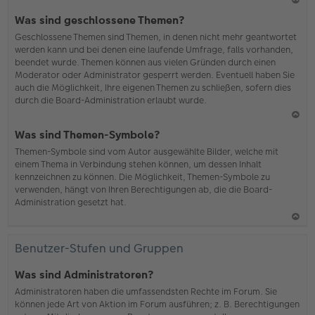
N
Was sind geschlossene Themen?
ac
Geschlossene Themen sind Themen, in denen nicht mehr geantwortet
h
werden kann und bei denen eine laufende Umfrage, falls vorhanden,
o
beendet wurde. Themen können aus vielen Gründen durch einen
b
Moderator oder Administrator gesperrt werden. Eventuell haben Sie
en
auch die Möglichkeit, Ihre eigenen Themen zu schließen, sofern dies
durch die Board-Administration erlaubt wurde.
N
Was sind Themen-Symbole?
ac
Themen-Symbole sind vom Autor ausgewählte Bilder, welche mit
h
einem Thema in Verbindung stehen können, um dessen Inhalt
o
kennzeichnen zu können. Die Möglichkeit, Themen-Symbole zu
b
verwenden, hängt von Ihren Berechtigungen ab, die die Board-
en
Administration gesetzt hat.
N
ac
Benutzer-Stufen und Gruppen
h
o
Was sind Administratoren?
b
Administratoren haben die umfassendsten Rechte im Forum. Sie
en
können jede Art von Aktion im Forum ausführen; z. B. Berechtigungen