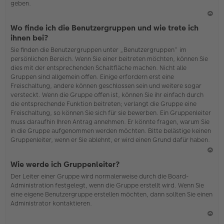
geben.
N
Wo finde ich die Benutzergruppen und wie trete ich
ac
ihnen bei?
h
Sie finden die Benutzergruppen unter „Benutzergruppen“ im
o
persönlichen Bereich. Wenn Sie einer beitreten möchten, können Sie
b
dies mit der entsprechenden Schaltfläche machen. Nicht alle
en
Gruppen sind allgemein offen. Einige erfordern erst eine
Freischaltung, andere können geschlossen sein und weitere sogar
versteckt. Wenn die Gruppe offen ist, können Sie ihr einfach durch
die entsprechende Funktion beitreten; verlangt die Gruppe eine
Freischaltung, so können Sie sich für sie bewerben. Ein Gruppenleiter
muss daraufhin Ihren Antrag annehmen. Er könnte fragen, warum Sie
in die Gruppe aufgenommen werden möchten. Bitte belästige keinen
Gruppenleiter, wenn er Sie ablehnt, er wird einen Grund dafür haben.
N
Wie werde ich Gruppenleiter?
ac
Der Leiter einer Gruppe wird normalerweise durch die Board-
h
Administration festgelegt, wenn die Gruppe erstellt wird. Wenn Sie
o
eine eigene Benutzergruppe erstellen möchten, dann sollten Sie einen
b
Administrator kontaktieren.
en
N