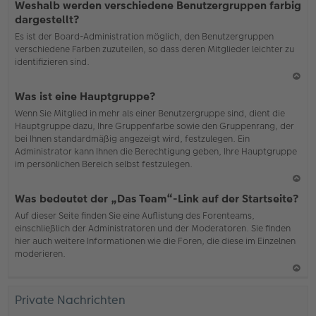
Weshalb werden verschiedene Benutzergruppen farbig
ac
dargestellt?
h
Es ist der Board-Administration möglich, den Benutzergruppen
o
verschiedene Farben zuzuteilen, so dass deren Mitglieder leichter zu
b
identifizieren sind.
en
N
Was ist eine Hauptgruppe?
ac
Wenn Sie Mitglied in mehr als einer Benutzergruppe sind, dient die
h
Hauptgruppe dazu, Ihre Gruppenfarbe sowie den Gruppenrang, der
o
bei Ihnen standardmäßig angezeigt wird, festzulegen. Ein
b
Administrator kann Ihnen die Berechtigung geben, Ihre Hauptgruppe
en
im persönlichen Bereich selbst festzulegen.
N
Was bedeutet der „Das Team“-Link auf der Startseite?
ac
Auf dieser Seite finden Sie eine Auflistung des Forenteams,
h
einschließlich der Administratoren und der Moderatoren. Sie finden
o
hier auch weitere Informationen wie die Foren, die diese im Einzelnen
b
moderieren.
en
N
ac
Private Nachrichten
h