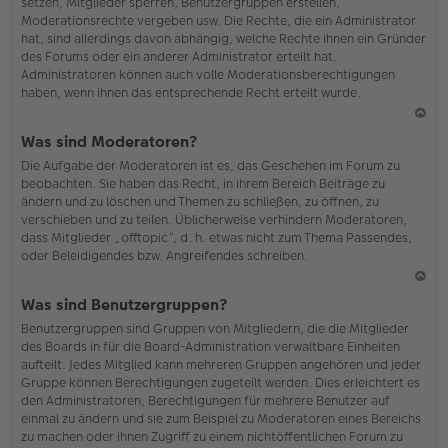
setzen, Mitglieder sperren, Benutzergruppen erstellen,
Moderationsrechte vergeben usw. Die Rechte, die ein Administrator
hat, sind allerdings davon abhängig, welche Rechte ihnen ein Gründer
des Forums oder ein anderer Administrator erteilt hat.
Administratoren können auch volle Moderationsberechtigungen
haben, wenn ihnen das entsprechende Recht erteilt wurde.
N
Was sind Moderatoren?
ac
Die Aufgabe der Moderatoren ist es, das Geschehen im Forum zu
h
beobachten. Sie haben das Recht, in ihrem Bereich Beiträge zu
o
ändern und zu löschen und Themen zu schließen, zu öffnen, zu
b
verschieben und zu teilen. Üblicherweise verhindern Moderatoren,
en
dass Mitglieder „offtopic“, d. h. etwas nicht zum Thema Passendes,
oder Beleidigendes bzw. Angreifendes schreiben.
N
Was sind Benutzergruppen?
ac
Benutzergruppen sind Gruppen von Mitgliedern, die die Mitglieder
h
des Boards in für die Board-Administration verwaltbare Einheiten
o
aufteilt. Jedes Mitglied kann mehreren Gruppen angehören und jeder
b
Gruppe können Berechtigungen zugeteilt werden. Dies erleichtert es
en
den Administratoren, Berechtigungen für mehrere Benutzer auf
einmal zu ändern und sie zum Beispiel zu Moderatoren eines Bereichs
zu machen oder ihnen Zugriff zu einem nichtöffentlichen Forum zu