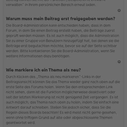
verwalten“ in Ihrem persönlichen Bereich erneut laden.
N
Warum muss mein Beitrag erst freigegeben werden?
ac
Die Board-Administration kann entschieden haben, dass in dem
h
Forum, in dem Sie einen Beitrag erstellt haben, die Beiträge zuerst
o
geprüft werden müssen. Es ist auch möglich, dass die Administration
b
Sie zu einer Gruppe von Benutzern hinzugefügt hat, bei denen sie die
en
Beiträge erst begutachten möchte, bevor sie auf der Seite sichtbar
werden. Bitte kontaktieren Sie die Board-Administration, wenn Sie
weitere Informationen dazu benötigen.
N
Wie markiere ich ein Thema als neu?
ac
Durch Klicken des „Thema als neu markieren“-Links in der
h
Beitragsansicht können Sie das Thema wieder ganz nach oben auf die
o
erste Seite des Forums holen. Wenn Sie den entsprechenden Link
b
nicht sehen, dann ist die Funktion möglicherweise deaktiviert oder
en
seit der letzten Markierung ist nicht genügend Zeit vergangen. Es ist
auch möglich, das Thema nach oben zu holen, indem Sie einfach eine
Antwort darauf schreiben. Stellen Sie jedoch sicher, dass Sie die
Regeln dieses Boards beachten! Es wird meist nicht gerne gesehen,
wenn ohne triftigen Grund auf alte oder abgeschlossene Themen
geantwortet wird.