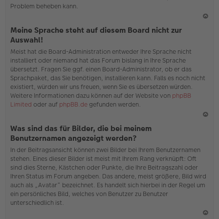
Problem beheben kann.
N
Meine Sprache steht auf diesem Board nicht zur
ac
Auswahl!
h
Meist hat die Board-Administration entweder Ihre Sprache nicht
o
installiert oder niemand hat das Forum bislang in Ihre Sprache
b
übersetzt. Fragen Sie ggf. einen Board-Administrator, ob er das
en
Sprachpaket, das Sie benötigen, installieren kann. Falls es noch nicht
existiert, würden wir uns freuen, wenn Sie es übersetzen würden.
Weitere Informationen dazu können auf der Website von
phpBB
Limited
oder auf
phpBB.de
gefunden werden.
N
Was sind das für Bilder, die bei meinem
ac
Benutzernamen angezeigt werden?
h
In der Beitragsansicht können zwei Bilder bei Ihrem Benutzernamen
o
stehen. Eines dieser Bilder ist meist mit Ihrem Rang verknüpft: Oft
b
sind dies Sterne, Kästchen oder Punkte, die Ihre Beitragszahl oder
en
Ihren Status im Forum angeben. Das andere, meist größere, Bild wird
auch als „Avatar“ bezeichnet. Es handelt sich hierbei in der Regel um
ein persönliches Bild, welches von Benutzer zu Benutzer
unterschiedlich ist.