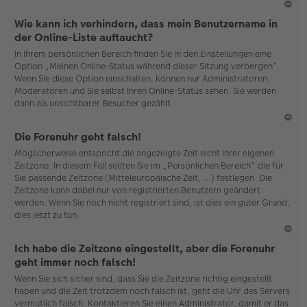
N
Wie kann ich verhindern, dass mein Benutzername in
ac
der Online-Liste auftaucht?
h
In Ihrem persönlichen Bereich finden Sie in den Einstellungen eine
o
Option „Meinen Online-Status während dieser Sitzung verbergen“.
b
Wenn Sie diese Option einschalten, können nur Administratoren,
en
Moderatoren und Sie selbst Ihren Online-Status sehen. Sie werden
dann als unsichtbarer Besucher gezählt.
N
Die Forenuhr geht falsch!
ac
Möglicherweise entspricht die angezeigte Zeit nicht Ihrer eigenen
h
Zeitzone. In diesem Fall sollten Sie im „Persönlichen Bereich“ die für
o
Sie passende Zeitzone (Mitteleuropäische Zeit, ...) festlegen. Die
b
Zeitzone kann dabei nur von registrierten Benutzern geändert
en
werden. Wenn Sie noch nicht registriert sind, ist dies ein guter Grund,
dies jetzt zu tun.
N
Ich habe die Zeitzone eingestellt, aber die Forenuhr
ac
geht immer noch falsch!
h
Wenn Sie sich sicher sind, dass Sie die Zeitzone richtig eingestellt
o
haben und die Zeit trotzdem noch falsch ist, geht die Uhr des Servers
b
vermutlich falsch. Kontaktieren Sie einen Administrator, damit er das
en