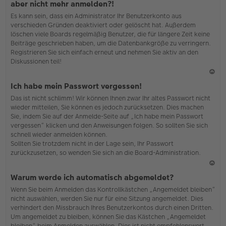
aber nicht mehr anmelden?!
h
Es kann sein, dass ein Administrator Ihr Benutzerkonto aus
o
verschieden Gründen deaktiviert oder gelöscht hat. Außerdem
b
löschen viele Boards regelmäßig Benutzer, die für längere Zeit keine
en
Beiträge geschrieben haben, um die Datenbankgröße zu verringern.
Registrieren Sie sich einfach erneut und nehmen Sie aktiv an den
Diskussionen teil!
N
Ich habe mein Passwort vergessen!
ac
Das ist nicht schlimm! Wir können Ihnen zwar Ihr altes Passwort nicht
h
wieder mitteilen, Sie können es jedoch zurücksetzen. Dies machen
o
Sie, indem Sie auf der Anmelde-Seite auf „Ich habe mein Passwort
b
vergessen“ klicken und den Anweisungen folgen. So sollten Sie sich
en
schnell wieder anmelden können.
Sollten Sie trotzdem nicht in der Lage sein, Ihr Passwort
zurückzusetzen, so wenden Sie sich an die Board-Administration.
N
Warum werde ich automatisch abgemeldet?
ac
Wenn Sie beim Anmelden das Kontrollkästchen „Angemeldet bleiben“
h
nicht auswählen, werden Sie nur für eine Sitzung angemeldet. Dies
o
verhindert den Missbrauch Ihres Benutzerkontos durch einen Dritten.
b
Um angemeldet zu bleiben, können Sie das Kästchen „Angemeldet
en
bleiben“ beim Anmelden auswählen. Dies ist nicht empfehlenswert,