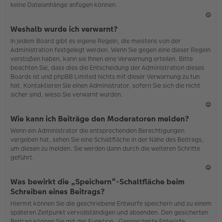
keine Dateianhänge anfügen können.
N
Weshalb wurde ich verwarnt?
ac
In jedem Board gibt es eigene Regeln, die meistens von der
h
Administration festgelegt werden. Wenn Sie gegen eine dieser Regeln
o
verstoßen haben, kann sie Ihnen eine Verwarnung erteilen. Bitte
b
beachten Sie, dass dies die Entscheidung der Administration dieses
en
Boards ist und phpBB Limited nichts mit dieser Verwarnung zu tun
hat. Kontaktieren Sie einen Administrator, sofern Sie sich die nicht
sicher sind, wieso Sie verwarnt wurden.
N
Wie kann ich Beiträge den Moderatoren melden?
ac
Wenn ein Administrator die entsprechenden Berechtigungen
h
vergeben hat, sehen Sie eine Schaltfläche in der Nähe des Beitrags,
o
um diesen zu melden. Sie werden dann durch die weiteren Schritte
b
geführt.
en
N
Was bewirkt die „Speichern“-Schaltfläche beim
ac
Schreiben eines Beitrags?
h
Hiermit können Sie die geschriebene Entwürfe speichern und zu einem
o
späteren Zeitpunkt vervollständigen und absenden. Den gesicherten
b
Beitrag können Sie mit der Funktion „Gespeicherte Entwürfe
en