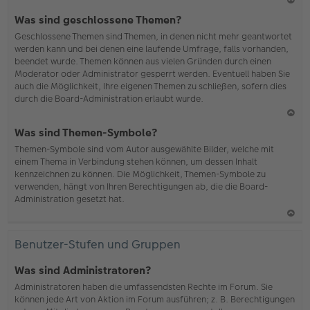
N
Was sind geschlossene Themen?
ac
Geschlossene Themen sind Themen, in denen nicht mehr geantwortet
h
werden kann und bei denen eine laufende Umfrage, falls vorhanden,
o
beendet wurde. Themen können aus vielen Gründen durch einen
b
Moderator oder Administrator gesperrt werden. Eventuell haben Sie
en
auch die Möglichkeit, Ihre eigenen Themen zu schließen, sofern dies
durch die Board-Administration erlaubt wurde.
N
Was sind Themen-Symbole?
ac
Themen-Symbole sind vom Autor ausgewählte Bilder, welche mit
h
einem Thema in Verbindung stehen können, um dessen Inhalt
o
kennzeichnen zu können. Die Möglichkeit, Themen-Symbole zu
b
verwenden, hängt von Ihren Berechtigungen ab, die die Board-
en
Administration gesetzt hat.
N
ac
Benutzer-Stufen und Gruppen
h
o
Was sind Administratoren?
b
Administratoren haben die umfassendsten Rechte im Forum. Sie
en
können jede Art von Aktion im Forum ausführen; z. B. Berechtigungen