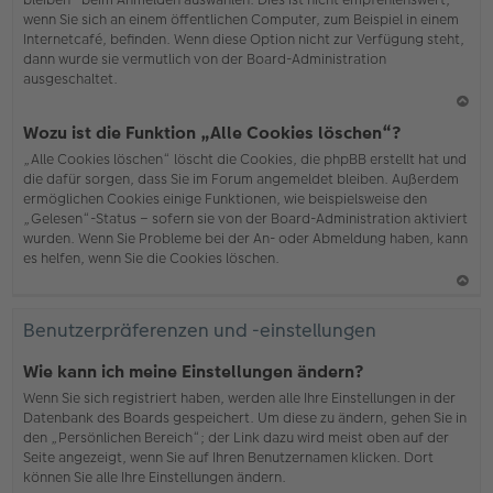
wenn Sie sich an einem öffentlichen Computer, zum Beispiel in einem
Internetcafé, befinden. Wenn diese Option nicht zur Verfügung steht,
dann wurde sie vermutlich von der Board-Administration
ausgeschaltet.
N
Wozu ist die Funktion „Alle Cookies löschen“?
ac
„Alle Cookies löschen“ löscht die Cookies, die phpBB erstellt hat und
h
die dafür sorgen, dass Sie im Forum angemeldet bleiben. Außerdem
o
ermöglichen Cookies einige Funktionen, wie beispielsweise den
b
„Gelesen“-Status – sofern sie von der Board-Administration aktiviert
en
wurden. Wenn Sie Probleme bei der An- oder Abmeldung haben, kann
es helfen, wenn Sie die Cookies löschen.
N
ac
Benutzerpräferenzen und -einstellungen
h
o
Wie kann ich meine Einstellungen ändern?
b
Wenn Sie sich registriert haben, werden alle Ihre Einstellungen in der
en
Datenbank des Boards gespeichert. Um diese zu ändern, gehen Sie in
den „Persönlichen Bereich“; der Link dazu wird meist oben auf der
Seite angezeigt, wenn Sie auf Ihren Benutzernamen klicken. Dort
können Sie alle Ihre Einstellungen ändern.