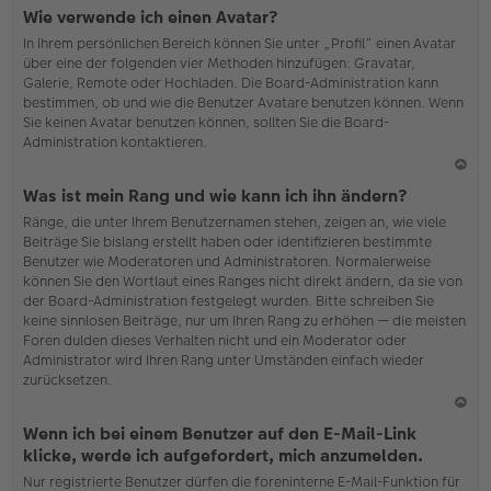
N
Wie verwende ich einen Avatar?
ac
In Ihrem persönlichen Bereich können Sie unter „Profil“ einen Avatar
h
über eine der folgenden vier Methoden hinzufügen: Gravatar,
o
Galerie, Remote oder Hochladen. Die Board-Administration kann
b
bestimmen, ob und wie die Benutzer Avatare benutzen können. Wenn
en
Sie keinen Avatar benutzen können, sollten Sie die Board-
Administration kontaktieren.
N
Was ist mein Rang und wie kann ich ihn ändern?
ac
Ränge, die unter Ihrem Benutzernamen stehen, zeigen an, wie viele
h
Beiträge Sie bislang erstellt haben oder identifizieren bestimmte
o
Benutzer wie Moderatoren und Administratoren. Normalerweise
b
können Sie den Wortlaut eines Ranges nicht direkt ändern, da sie von
en
der Board-Administration festgelegt wurden. Bitte schreiben Sie
keine sinnlosen Beiträge, nur um Ihren Rang zu erhöhen — die meisten
Foren dulden dieses Verhalten nicht und ein Moderator oder
Administrator wird Ihren Rang unter Umständen einfach wieder
zurücksetzen.
N
Wenn ich bei einem Benutzer auf den E-Mail-Link
ac
klicke, werde ich aufgefordert, mich anzumelden.
h
Nur registrierte Benutzer dürfen die foreninterne E-Mail-Funktion für
o