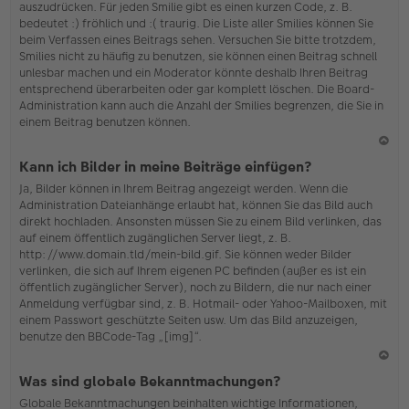
auszudrücken. Für jeden Smilie gibt es einen kurzen Code, z. B.
o
bedeutet :) fröhlich und :( traurig. Die Liste aller Smilies können Sie
b
beim Verfassen eines Beitrags sehen. Versuchen Sie bitte trotzdem,
en
Smilies nicht zu häufig zu benutzen, sie können einen Beitrag schnell
unlesbar machen und ein Moderator könnte deshalb Ihren Beitrag
entsprechend überarbeiten oder gar komplett löschen. Die Board-
Administration kann auch die Anzahl der Smilies begrenzen, die Sie in
einem Beitrag benutzen können.
N
Kann ich Bilder in meine Beiträge einfügen?
ac
Ja, Bilder können in Ihrem Beitrag angezeigt werden. Wenn die
h
Administration Dateianhänge erlaubt hat, können Sie das Bild auch
o
direkt hochladen. Ansonsten müssen Sie zu einem Bild verlinken, das
b
auf einem öffentlich zugänglichen Server liegt, z. B.
en
http://www.domain.tld/mein-bild.gif. Sie können weder Bilder
verlinken, die sich auf Ihrem eigenen PC befinden (außer es ist ein
öffentlich zugänglicher Server), noch zu Bildern, die nur nach einer
Anmeldung verfügbar sind, z. B. Hotmail- oder Yahoo-Mailboxen, mit
einem Passwort geschützte Seiten usw. Um das Bild anzuzeigen,
benutze den BBCode-Tag „[img]“.
N
Was sind globale Bekanntmachungen?
ac
Globale Bekanntmachungen beinhalten wichtige Informationen,
h