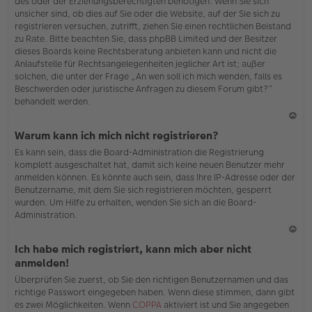
des oder der Erziehungsberechtigten benötigen. Wenn Sie sich
unsicher sind, ob dies auf Sie oder die Website, auf der Sie sich zu
registrieren versuchen, zutrifft, ziehen Sie einen rechtlichen Beistand
zu Rate. Bitte beachten Sie, dass phpBB Limited und der Besitzer
dieses Boards keine Rechtsberatung anbieten kann und nicht die
Anlaufstelle für Rechtsangelegenheiten jeglicher Art ist; außer
solchen, die unter der Frage „An wen soll ich mich wenden, falls es
Beschwerden oder juristische Anfragen zu diesem Forum gibt?“
behandelt werden.
N
Warum kann ich mich nicht registrieren?
ac
Es kann sein, dass die Board-Administration die Registrierung
h
komplett ausgeschaltet hat, damit sich keine neuen Benutzer mehr
o
anmelden können. Es könnte auch sein, dass Ihre IP-Adresse oder der
b
Benutzername, mit dem Sie sich registrieren möchten, gesperrt
en
wurden. Um Hilfe zu erhalten, wenden Sie sich an die Board-
Administration.
N
Ich habe mich registriert, kann mich aber nicht
ac
anmelden!
h
Überprüfen Sie zuerst, ob Sie den richtigen Benutzernamen und das
o
richtige Passwort eingegeben haben. Wenn diese stimmen, dann gibt
b
es zwei Möglichkeiten. Wenn
COPPA
aktiviert ist und Sie angegeben
en