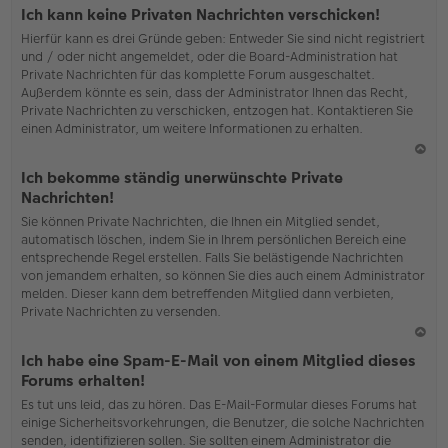
o
Ich kann keine Privaten Nachrichten verschicken!
b
Hierfür kann es drei Gründe geben: Entweder Sie sind nicht registriert
en
und / oder nicht angemeldet, oder die Board-Administration hat
Private Nachrichten für das komplette Forum ausgeschaltet.
Außerdem könnte es sein, dass der Administrator Ihnen das Recht,
Private Nachrichten zu verschicken, entzogen hat. Kontaktieren Sie
einen Administrator, um weitere Informationen zu erhalten.
N
Ich bekomme ständig unerwünschte Private
ac
Nachrichten!
h
Sie können Private Nachrichten, die Ihnen ein Mitglied sendet,
o
automatisch löschen, indem Sie in Ihrem persönlichen Bereich eine
b
entsprechende Regel erstellen. Falls Sie belästigende Nachrichten
en
von jemandem erhalten, so können Sie dies auch einem Administrator
melden. Dieser kann dem betreffenden Mitglied dann verbieten,
Private Nachrichten zu versenden.
N
Ich habe eine Spam-E-Mail von einem Mitglied dieses
ac
Forums erhalten!
h
Es tut uns leid, das zu hören. Das E-Mail-Formular dieses Forums hat
o
einige Sicherheitsvorkehrungen, die Benutzer, die solche Nachrichten
b
senden, identifizieren sollen. Sie sollten einem Administrator die
en