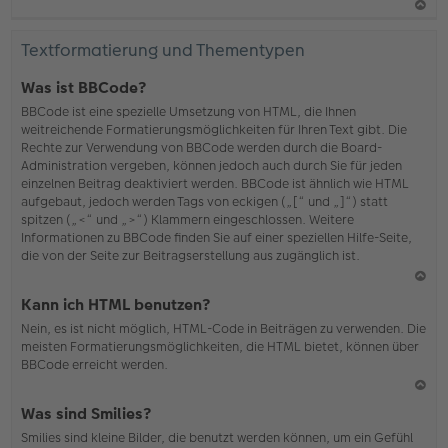
N
ac
Textformatierung und Thementypen
h
o
Was ist BBCode?
b
BBCode ist eine spezielle Umsetzung von HTML, die Ihnen
en
weitreichende Formatierungsmöglichkeiten für Ihren Text gibt. Die
Rechte zur Verwendung von BBCode werden durch die Board-
Administration vergeben, können jedoch auch durch Sie für jeden
einzelnen Beitrag deaktiviert werden. BBCode ist ähnlich wie HTML
aufgebaut, jedoch werden Tags von eckigen („[“ und „]“) statt
spitzen („<“ und „>“) Klammern eingeschlossen. Weitere
Informationen zu BBCode finden Sie auf einer speziellen Hilfe-Seite,
die von der Seite zur Beitragserstellung aus zugänglich ist.
N
Kann ich HTML benutzen?
ac
Nein, es ist nicht möglich, HTML-Code in Beiträgen zu verwenden. Die
h
meisten Formatierungsmöglichkeiten, die HTML bietet, können über
o
BBCode erreicht werden.
b
en
N
Was sind Smilies?
ac
Smilies sind kleine Bilder, die benutzt werden können, um ein Gefühl
h