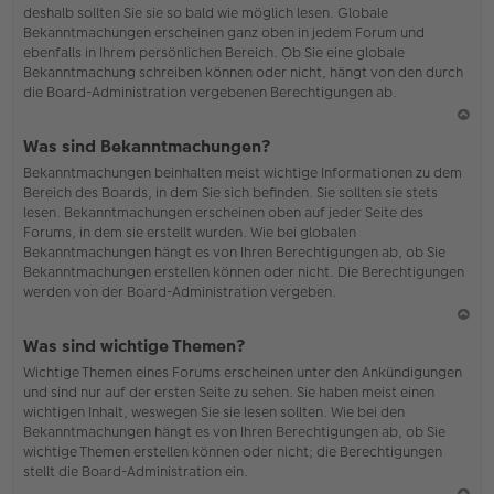
deshalb sollten Sie sie so bald wie möglich lesen. Globale
o
Bekanntmachungen erscheinen ganz oben in jedem Forum und
b
ebenfalls in Ihrem persönlichen Bereich. Ob Sie eine globale
en
Bekanntmachung schreiben können oder nicht, hängt von den durch
die Board-Administration vergebenen Berechtigungen ab.
N
Was sind Bekanntmachungen?
ac
Bekanntmachungen beinhalten meist wichtige Informationen zu dem
h
Bereich des Boards, in dem Sie sich befinden. Sie sollten sie stets
o
lesen. Bekanntmachungen erscheinen oben auf jeder Seite des
b
Forums, in dem sie erstellt wurden. Wie bei globalen
en
Bekanntmachungen hängt es von Ihren Berechtigungen ab, ob Sie
Bekanntmachungen erstellen können oder nicht. Die Berechtigungen
werden von der Board-Administration vergeben.
N
Was sind wichtige Themen?
ac
Wichtige Themen eines Forums erscheinen unter den Ankündigungen
h
und sind nur auf der ersten Seite zu sehen. Sie haben meist einen
o
wichtigen Inhalt, weswegen Sie sie lesen sollten. Wie bei den
b
Bekanntmachungen hängt es von Ihren Berechtigungen ab, ob Sie
en
wichtige Themen erstellen können oder nicht; die Berechtigungen
stellt die Board-Administration ein.