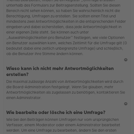
o
unterhalb des Formulars zur Beitragserstellung. Sollten Sie diesen
b
Bereich nicht sehen können, so haben Sie wahrscheinlich nicht die
en
Berechtigung, Umfragen zu erstellen. Sie sollten einen Titel und
mindestens zwei Antwortmöglichkeiten in die entsprechenden Felder
eingeben und dabei sicherstellen, dass jede Antwortmöglichkeit in
einer eigenen Zeile steht. Sie können auch unter
„Auswahlmöglichkeiten pro Benutzer“ festlegen, wie viele Optionen
ein Benutzer auswählen kann, welches Zeitlimit für die Umfrage gilt (0
bedeutet dabei eine zeitlich unbegrenzte Umfrage) und schließlich,
ob die Benutzer ihre Stimme ändern können.
N
Wieso kann ich nicht mehr Antwortmöglichkeiten
ac
erstellen?
h
Die maximal zulässige Anzahl von Antwortmöglichkeiten wird durch
o
die Board-Administration festgelegt. Wenn Sie glauben, mehr
b
Antwortmöglichkeiten als zugelassen zu benötigen, kontaktieren Sie
en
einen Administrator.
N
Wie bearbeite oder lösche ich eine Umfrage?
ac
Wie bei den Beiträgen können Umfragen nur vom ursprünglichen
h
Verfasser, einem Moderator oder einem Administrator bearbeitet
o
werden. Um eine Umfrage zu bearbeiten, ändern Sie den ersten
b