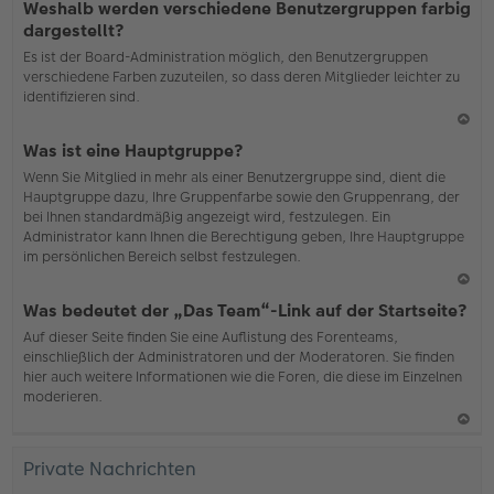
Weshalb werden verschiedene Benutzergruppen farbig
ac
dargestellt?
h
Es ist der Board-Administration möglich, den Benutzergruppen
o
verschiedene Farben zuzuteilen, so dass deren Mitglieder leichter zu
b
identifizieren sind.
en
N
Was ist eine Hauptgruppe?
ac
Wenn Sie Mitglied in mehr als einer Benutzergruppe sind, dient die
h
Hauptgruppe dazu, Ihre Gruppenfarbe sowie den Gruppenrang, der
o
bei Ihnen standardmäßig angezeigt wird, festzulegen. Ein
b
Administrator kann Ihnen die Berechtigung geben, Ihre Hauptgruppe
en
im persönlichen Bereich selbst festzulegen.
N
Was bedeutet der „Das Team“-Link auf der Startseite?
ac
Auf dieser Seite finden Sie eine Auflistung des Forenteams,
h
einschließlich der Administratoren und der Moderatoren. Sie finden
o
hier auch weitere Informationen wie die Foren, die diese im Einzelnen
b
moderieren.
en
N
ac
Private Nachrichten
h