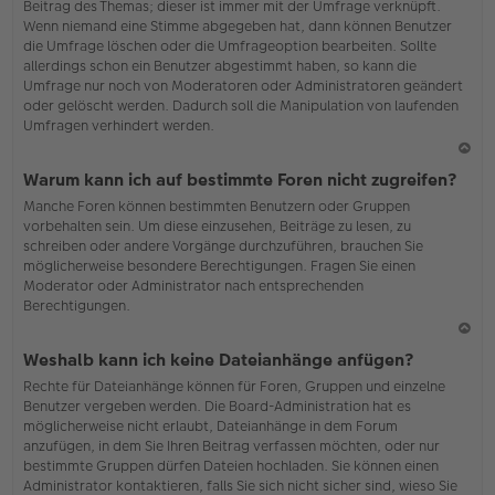
Beitrag des Themas; dieser ist immer mit der Umfrage verknüpft.
en
Wenn niemand eine Stimme abgegeben hat, dann können Benutzer
die Umfrage löschen oder die Umfrageoption bearbeiten. Sollte
allerdings schon ein Benutzer abgestimmt haben, so kann die
Umfrage nur noch von Moderatoren oder Administratoren geändert
oder gelöscht werden. Dadurch soll die Manipulation von laufenden
Umfragen verhindert werden.
N
Warum kann ich auf bestimmte Foren nicht zugreifen?
ac
Manche Foren können bestimmten Benutzern oder Gruppen
h
vorbehalten sein. Um diese einzusehen, Beiträge zu lesen, zu
o
schreiben oder andere Vorgänge durchzuführen, brauchen Sie
b
möglicherweise besondere Berechtigungen. Fragen Sie einen
en
Moderator oder Administrator nach entsprechenden
Berechtigungen.
N
Weshalb kann ich keine Dateianhänge anfügen?
ac
Rechte für Dateianhänge können für Foren, Gruppen und einzelne
h
Benutzer vergeben werden. Die Board-Administration hat es
o
möglicherweise nicht erlaubt, Dateianhänge in dem Forum
b
anzufügen, in dem Sie Ihren Beitrag verfassen möchten, oder nur
en
bestimmte Gruppen dürfen Dateien hochladen. Sie können einen
Administrator kontaktieren, falls Sie sich nicht sicher sind, wieso Sie