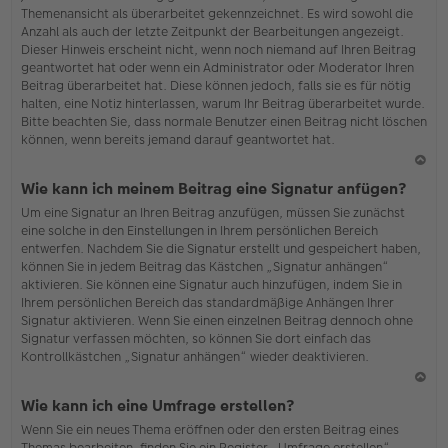
Themenansicht als überarbeitet gekennzeichnet. Es wird sowohl die
Anzahl als auch der letzte Zeitpunkt der Bearbeitungen angezeigt.
Dieser Hinweis erscheint nicht, wenn noch niemand auf Ihren Beitrag
geantwortet hat oder wenn ein Administrator oder Moderator Ihren
Beitrag überarbeitet hat. Diese können jedoch, falls sie es für nötig
halten, eine Notiz hinterlassen, warum Ihr Beitrag überarbeitet wurde.
Bitte beachten Sie, dass normale Benutzer einen Beitrag nicht löschen
können, wenn bereits jemand darauf geantwortet hat.
N
Wie kann ich meinem Beitrag eine Signatur anfügen?
ac
Um eine Signatur an Ihren Beitrag anzufügen, müssen Sie zunächst
h
eine solche in den Einstellungen in Ihrem persönlichen Bereich
o
entwerfen. Nachdem Sie die Signatur erstellt und gespeichert haben,
b
können Sie in jedem Beitrag das Kästchen „Signatur anhängen“
en
aktivieren. Sie können eine Signatur auch hinzufügen, indem Sie in
Ihrem persönlichen Bereich das standardmäßige Anhängen Ihrer
Signatur aktivieren. Wenn Sie einen einzelnen Beitrag dennoch ohne
Signatur verfassen möchten, so können Sie dort einfach das
Kontrollkästchen „Signatur anhängen“ wieder deaktivieren.
N
Wie kann ich eine Umfrage erstellen?
ac
Wenn Sie ein neues Thema eröffnen oder den ersten Beitrag eines
h
Themas bearbeiten, finden Sie ein Register „Umfrage erstellen“