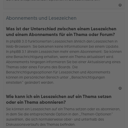
N
ac
Abonnements und Lesezeichen
h
o
Was ist der Unterschied zwischen einem Lesezeichen
b
und einem Abonnements für ein Thema oder Forum?
en
In phpBB 3.0 funktionierten Lesezeichen ähnlich den Lesezeichen in
Web-Browsern: Sie bekamen keine Informationen bei einem Update.
In phpBB 3.1 ähneln Lesezeichen mehr einem Abonnement: Sie können
eine Benachrichtigung erhalten, wenn ein Thema aktualisiert wird.
Abonnements hingegen informieren Sie bei einer Aktualisierung eines
Themas oder eines Forums des Boards. Die
Benachrichtigungsoptionen für Lesezeichen und Abonnements
können im persönlichen Bereich unter „Benachrichtigungen
einstellen“ geändert werden.
N
Wie kann ich ein Lesezeichen auf ein Thema setzen
ac
oder ein Thema abonnieren?
h
Sie können ein Lesezeichen auf ein Thema setzen oder es abonnieren,
o
in dem Sie die entsprechende Option in den „Themen-Optionen“
b
auswählen, die sich normalerweise ober- und unterhalb des
en
Diskussionsverlaufs des Themas befinden.