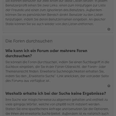
b
Sie können Benutzer auf zwei Arten auf diese Listen setzen: In jedem
en
Benutzerprofil sehen Sie zwei Links: einen zum Hinzufügen zur Liste
der Freunde und einen zum Ignorieren des Benutzers. Außerdem
können Sie im persönlichen Bereich direkt Benutzer zu den Listen
hinzufügen, indem Sie deren Benutzernamen eingeben. An gleicher
Stelle können Sie sie auch wieder von den Listen entfernen.
N
ac
Die Foren durchsuchen
h
o
Wie kann ich ein Forum oder mehrere Foren
b
durchsuchen?
en
Sie können die Foren durchsuchen, indem Sie einen Suchbegriff in die
Suchbox eingeben, die Sie in der Foren-Übersicht, der Foren- oder
Themenansicht finden. Erweiterte Suchmöglichkeiten erhalten Sie,
indem Sie den „Erweiterte Suche“-Link anklicken, der von jeder Seite
des Forums aus verfügbar ist.
N
Weshalb erhalte ich bei der Suche keine Ergebnisse?
ac
Ihre Suche war möglicherweise zu allgemein gehalten und enthielt zu
h
viele gängige Wörter, welche von phpBB nicht indiziert werden.
o
Stellen Sie eine spezifischere Anfrage und benutzen Sie die Optionen,
b
die Ihnen die erweiterte Suche bietet. Außerdem ist es natürlich auch
en