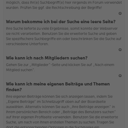
möglich, dass Ihr(e) Suchbegriff(e) hier nirgends im Forum verwendet
wurden. Prüfen Sie ggf. die Rechtschreibung der Begriffe!
N
Warum bekomme ich bei der Suche eine leere Seite?
ac
Ihre Suche lieferte zu viele Ergebnisse, somit konnte der Webserver
h
sie nicht verarbeiten. Benutzen Sie die erweiterte Suche und geben
o
Sie spezifischere Suchbegriffe ein oder beschränken Sie die Suche auf
b
verschiedene Unterforen.
en
N
Wie kann ich nach Mitgliedern suchen?
ac
Gehen Sie zur „Mitglieder“-Seite und klicken Sie auf „Nach einem
h
Mitglied suchen“.
o
b
en
N
Wie kann ich meine eigenen Beiträge und Themen
ac
finden?
h
Ihre eigenen Beiträge können Sie sich anzeigen lassen, indem Sie
o
„Eigene Beiträge“ im Schnellzugriff oben auf der Boardseite
b
auswählen. Alternativ können Sie auch „Ihre Beiträge anzeigen“ in
en
Ihrem persönlichen Bereich oder „Beiträge des Benutzers suchen“
auf Ihrer eigenen Profilseite verwenden. Benutzen Sie die erweiterte
Suche, um nach von Ihnen erstellen Themen zu suchen. Tragen Sie
dort die entsprechenden Optionen in die Suchmaske ein.