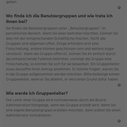
geben.
N
Wo finde ich die Benutzergruppen und wie trete ich
ac
ihnen bei?
h
Sie finden die Benutzergruppen unter „Benutzergruppen“ im
o
persönlichen Bereich. Wenn Sie einer beitreten möchten, können Sie
b
dies mit der entsprechenden Schaltfläche machen. Nicht alle
en
Gruppen sind allgemein offen. Einige erfordern erst eine
Freischaltung, andere können geschlossen sein und weitere sogar
versteckt. Wenn die Gruppe offen ist, können Sie ihr einfach durch
die entsprechende Funktion beitreten; verlangt die Gruppe eine
Freischaltung, so können Sie sich für sie bewerben. Ein Gruppenleiter
muss daraufhin Ihren Antrag annehmen. Er könnte fragen, warum Sie
in die Gruppe aufgenommen werden möchten. Bitte belästige keinen
Gruppenleiter, wenn er Sie ablehnt, er wird einen Grund dafür haben.
N
Wie werde ich Gruppenleiter?
ac
Der Leiter einer Gruppe wird normalerweise durch die Board-
h
Administration festgelegt, wenn die Gruppe erstellt wird. Wenn Sie
o
eine eigene Benutzergruppe erstellen möchten, dann sollten Sie einen
b
Administrator kontaktieren.
en
N