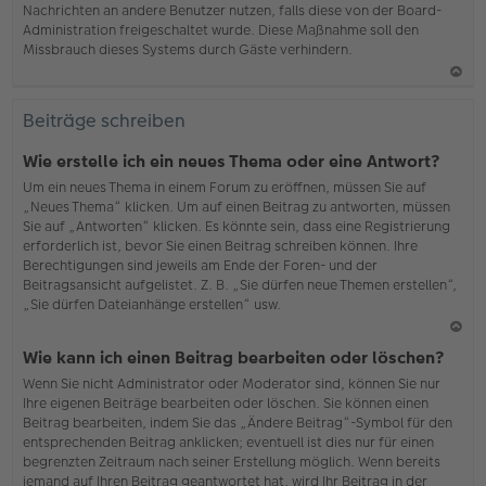
Nachrichten an andere Benutzer nutzen, falls diese von der Board-
b
Administration freigeschaltet wurde. Diese Maßnahme soll den
en
Missbrauch dieses Systems durch Gäste verhindern.
N
ac
Beiträge schreiben
h
o
Wie erstelle ich ein neues Thema oder eine Antwort?
b
Um ein neues Thema in einem Forum zu eröffnen, müssen Sie auf
en
„Neues Thema“ klicken. Um auf einen Beitrag zu antworten, müssen
Sie auf „Antworten“ klicken. Es könnte sein, dass eine Registrierung
erforderlich ist, bevor Sie einen Beitrag schreiben können. Ihre
Berechtigungen sind jeweils am Ende der Foren- und der
Beitragsansicht aufgelistet. Z. B. „Sie dürfen neue Themen erstellen“,
„Sie dürfen Dateianhänge erstellen“ usw.
N
Wie kann ich einen Beitrag bearbeiten oder löschen?
ac
Wenn Sie nicht Administrator oder Moderator sind, können Sie nur
h
Ihre eigenen Beiträge bearbeiten oder löschen. Sie können einen
o
Beitrag bearbeiten, indem Sie das „Ändere Beitrag“-Symbol für den
b
entsprechenden Beitrag anklicken; eventuell ist dies nur für einen
en
begrenzten Zeitraum nach seiner Erstellung möglich. Wenn bereits
jemand auf Ihren Beitrag geantwortet hat, wird Ihr Beitrag in der