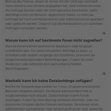
Beitrag des Themas; dieser ist immer mit der Umfrage verknüpft.
en
Wenn niemand eine Stimme abgegeben hat, dann können Benutzer
die Umfrage löschen oder die Umfrageoption bearbeiten. Sollte
allerdings schon ein Benutzer abgestimmt haben, so kann die
Umfrage nur noch von Moderatoren oder Administratoren geändert
oder gelöscht werden. Dadurch soll die Manipulation von laufenden
Umfragen verhindert werden.
N
Warum kann ich auf bestimmte Foren nicht zugreifen?
ac
Manche Foren können bestimmten Benutzern oder Gruppen
h
vorbehalten sein. Um diese einzusehen, Beiträge zu lesen, zu
o
schreiben oder andere Vorgänge durchzuführen, brauchen Sie
b
möglicherweise besondere Berechtigungen. Fragen Sie einen
en
Moderator oder Administrator nach entsprechenden
Berechtigungen.
N
Weshalb kann ich keine Dateianhänge anfügen?
ac
Rechte für Dateianhänge können für Foren, Gruppen und einzelne
h
Benutzer vergeben werden. Die Board-Administration hat es
o
möglicherweise nicht erlaubt, Dateianhänge in dem Forum
b
anzufügen, in dem Sie Ihren Beitrag verfassen möchten, oder nur
en
bestimmte Gruppen dürfen Dateien hochladen. Sie können einen
Administrator kontaktieren, falls Sie sich nicht sicher sind, wieso Sie