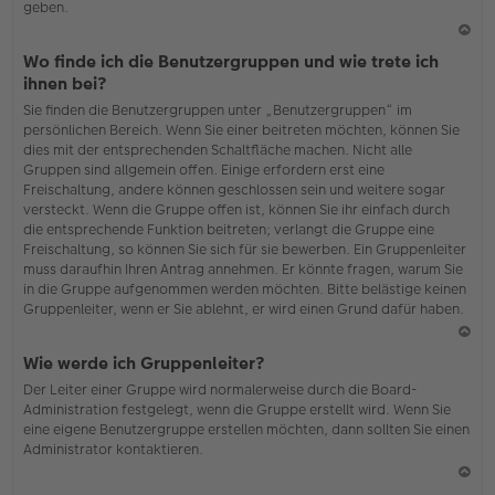
geben.
N
Wo finde ich die Benutzergruppen und wie trete ich
ac
ihnen bei?
h
Sie finden die Benutzergruppen unter „Benutzergruppen“ im
o
persönlichen Bereich. Wenn Sie einer beitreten möchten, können Sie
b
dies mit der entsprechenden Schaltfläche machen. Nicht alle
en
Gruppen sind allgemein offen. Einige erfordern erst eine
Freischaltung, andere können geschlossen sein und weitere sogar
versteckt. Wenn die Gruppe offen ist, können Sie ihr einfach durch
die entsprechende Funktion beitreten; verlangt die Gruppe eine
Freischaltung, so können Sie sich für sie bewerben. Ein Gruppenleiter
muss daraufhin Ihren Antrag annehmen. Er könnte fragen, warum Sie
in die Gruppe aufgenommen werden möchten. Bitte belästige keinen
Gruppenleiter, wenn er Sie ablehnt, er wird einen Grund dafür haben.
N
Wie werde ich Gruppenleiter?
ac
Der Leiter einer Gruppe wird normalerweise durch die Board-
h
Administration festgelegt, wenn die Gruppe erstellt wird. Wenn Sie
o
eine eigene Benutzergruppe erstellen möchten, dann sollten Sie einen
b
Administrator kontaktieren.
en
N