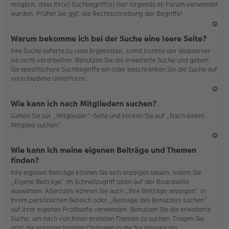
möglich, dass Ihr(e) Suchbegriff(e) hier nirgends im Forum verwendet
wurden. Prüfen Sie ggf. die Rechtschreibung der Begriffe!
N
Warum bekomme ich bei der Suche eine leere Seite?
ac
Ihre Suche lieferte zu viele Ergebnisse, somit konnte der Webserver
h
sie nicht verarbeiten. Benutzen Sie die erweiterte Suche und geben
o
Sie spezifischere Suchbegriffe ein oder beschränken Sie die Suche auf
b
verschiedene Unterforen.
en
N
Wie kann ich nach Mitgliedern suchen?
ac
Gehen Sie zur „Mitglieder“-Seite und klicken Sie auf „Nach einem
h
Mitglied suchen“.
o
b
en
N
Wie kann ich meine eigenen Beiträge und Themen
ac
finden?
h
Ihre eigenen Beiträge können Sie sich anzeigen lassen, indem Sie
o
„Eigene Beiträge“ im Schnellzugriff oben auf der Boardseite
b
auswählen. Alternativ können Sie auch „Ihre Beiträge anzeigen“ in
en
Ihrem persönlichen Bereich oder „Beiträge des Benutzers suchen“
auf Ihrer eigenen Profilseite verwenden. Benutzen Sie die erweiterte
Suche, um nach von Ihnen erstellen Themen zu suchen. Tragen Sie
dort die entsprechenden Optionen in die Suchmaske ein.