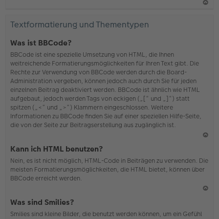
N
ac
Textformatierung und Thementypen
h
o
Was ist BBCode?
b
BBCode ist eine spezielle Umsetzung von HTML, die Ihnen
en
weitreichende Formatierungsmöglichkeiten für Ihren Text gibt. Die
Rechte zur Verwendung von BBCode werden durch die Board-
Administration vergeben, können jedoch auch durch Sie für jeden
einzelnen Beitrag deaktiviert werden. BBCode ist ähnlich wie HTML
aufgebaut, jedoch werden Tags von eckigen („[“ und „]“) statt
spitzen („<“ und „>“) Klammern eingeschlossen. Weitere
Informationen zu BBCode finden Sie auf einer speziellen Hilfe-Seite,
die von der Seite zur Beitragserstellung aus zugänglich ist.
N
Kann ich HTML benutzen?
ac
Nein, es ist nicht möglich, HTML-Code in Beiträgen zu verwenden. Die
h
meisten Formatierungsmöglichkeiten, die HTML bietet, können über
o
BBCode erreicht werden.
b
en
N
Was sind Smilies?
ac
Smilies sind kleine Bilder, die benutzt werden können, um ein Gefühl
h