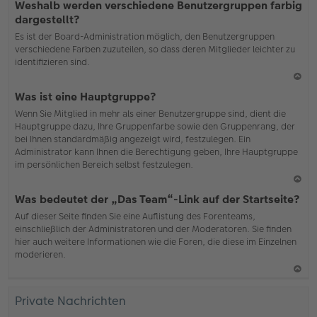
Weshalb werden verschiedene Benutzergruppen farbig
ac
dargestellt?
h
Es ist der Board-Administration möglich, den Benutzergruppen
o
verschiedene Farben zuzuteilen, so dass deren Mitglieder leichter zu
b
identifizieren sind.
en
N
Was ist eine Hauptgruppe?
ac
Wenn Sie Mitglied in mehr als einer Benutzergruppe sind, dient die
h
Hauptgruppe dazu, Ihre Gruppenfarbe sowie den Gruppenrang, der
o
bei Ihnen standardmäßig angezeigt wird, festzulegen. Ein
b
Administrator kann Ihnen die Berechtigung geben, Ihre Hauptgruppe
en
im persönlichen Bereich selbst festzulegen.
N
Was bedeutet der „Das Team“-Link auf der Startseite?
ac
Auf dieser Seite finden Sie eine Auflistung des Forenteams,
h
einschließlich der Administratoren und der Moderatoren. Sie finden
o
hier auch weitere Informationen wie die Foren, die diese im Einzelnen
b
moderieren.
en
N
ac
Private Nachrichten
h