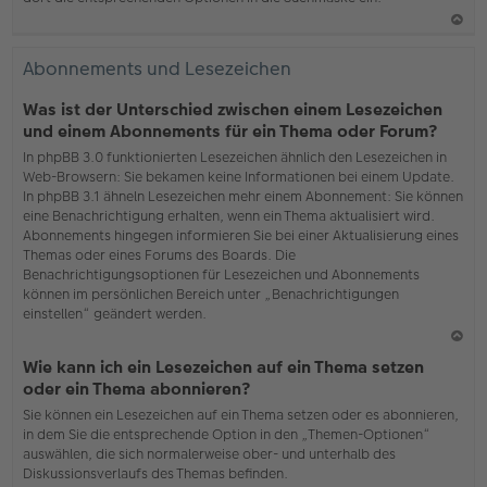
N
ac
Abonnements und Lesezeichen
h
o
Was ist der Unterschied zwischen einem Lesezeichen
b
und einem Abonnements für ein Thema oder Forum?
en
In phpBB 3.0 funktionierten Lesezeichen ähnlich den Lesezeichen in
Web-Browsern: Sie bekamen keine Informationen bei einem Update.
In phpBB 3.1 ähneln Lesezeichen mehr einem Abonnement: Sie können
eine Benachrichtigung erhalten, wenn ein Thema aktualisiert wird.
Abonnements hingegen informieren Sie bei einer Aktualisierung eines
Themas oder eines Forums des Boards. Die
Benachrichtigungsoptionen für Lesezeichen und Abonnements
können im persönlichen Bereich unter „Benachrichtigungen
einstellen“ geändert werden.
N
Wie kann ich ein Lesezeichen auf ein Thema setzen
ac
oder ein Thema abonnieren?
h
Sie können ein Lesezeichen auf ein Thema setzen oder es abonnieren,
o
in dem Sie die entsprechende Option in den „Themen-Optionen“
b
auswählen, die sich normalerweise ober- und unterhalb des
en
Diskussionsverlaufs des Themas befinden.