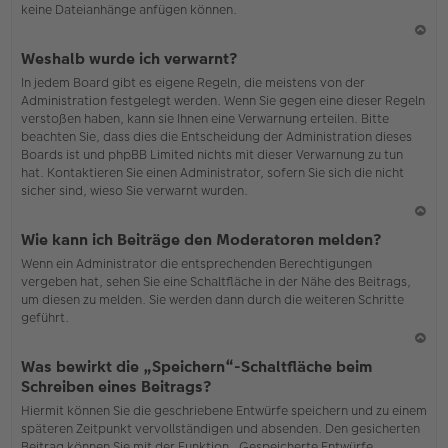
keine Dateianhänge anfügen können.
N
Weshalb wurde ich verwarnt?
ac
In jedem Board gibt es eigene Regeln, die meistens von der
h
Administration festgelegt werden. Wenn Sie gegen eine dieser Regeln
o
verstoßen haben, kann sie Ihnen eine Verwarnung erteilen. Bitte
b
beachten Sie, dass dies die Entscheidung der Administration dieses
en
Boards ist und phpBB Limited nichts mit dieser Verwarnung zu tun
hat. Kontaktieren Sie einen Administrator, sofern Sie sich die nicht
sicher sind, wieso Sie verwarnt wurden.
N
Wie kann ich Beiträge den Moderatoren melden?
ac
Wenn ein Administrator die entsprechenden Berechtigungen
h
vergeben hat, sehen Sie eine Schaltfläche in der Nähe des Beitrags,
o
um diesen zu melden. Sie werden dann durch die weiteren Schritte
b
geführt.
en
N
Was bewirkt die „Speichern“-Schaltfläche beim
ac
Schreiben eines Beitrags?
h
Hiermit können Sie die geschriebene Entwürfe speichern und zu einem
o
späteren Zeitpunkt vervollständigen und absenden. Den gesicherten
b
Beitrag können Sie mit der Funktion „Gespeicherte Entwürfe
en