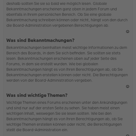
deshalb sollten Sie sie so bald wie möglich lesen. Globale
o
Bekanntmachungen erscheinen ganz oben in jedem Forum und
b
ebenfalls in Ihrem persönlichen Bereich. Ob Sie eine globale
en
Bekanntmachung schreiben können oder nicht, hängt von den durch
die Board-Administration vergebenen Berechtigungen ab.
N
Was sind Bekanntmachungen?
ac
Bekanntmachungen beinhalten meist wichtige Informationen zu dem
h
Bereich des Boards, in dem Sie sich befinden. Sie sollten sie stets
o
lesen. Bekanntmachungen erscheinen oben auf jeder Seite des
b
Forums, in dem sie erstellt wurden. Wie bei globalen
en
Bekanntmachungen hängt es von Ihren Berechtigungen ab, ob Sie
Bekanntmachungen erstellen können oder nicht. Die Berechtigungen
werden von der Board-Administration vergeben.
N
Was sind wichtige Themen?
ac
Wichtige Themen eines Forums erscheinen unter den Ankündigungen
h
und sind nur auf der ersten Seite zu sehen. Sie haben meist einen
o
wichtigen Inhalt, weswegen Sie sie lesen sollten. Wie bei den
b
Bekanntmachungen hängt es von Ihren Berechtigungen ab, ob Sie
en
wichtige Themen erstellen können oder nicht; die Berechtigungen
stellt die Board-Administration ein.