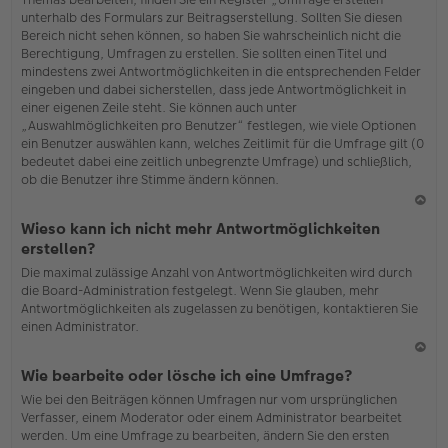
o
unterhalb des Formulars zur Beitragserstellung. Sollten Sie diesen
b
Bereich nicht sehen können, so haben Sie wahrscheinlich nicht die
en
Berechtigung, Umfragen zu erstellen. Sie sollten einen Titel und
mindestens zwei Antwortmöglichkeiten in die entsprechenden Felder
eingeben und dabei sicherstellen, dass jede Antwortmöglichkeit in
einer eigenen Zeile steht. Sie können auch unter
„Auswahlmöglichkeiten pro Benutzer“ festlegen, wie viele Optionen
ein Benutzer auswählen kann, welches Zeitlimit für die Umfrage gilt (0
bedeutet dabei eine zeitlich unbegrenzte Umfrage) und schließlich,
ob die Benutzer ihre Stimme ändern können.
N
Wieso kann ich nicht mehr Antwortmöglichkeiten
ac
erstellen?
h
Die maximal zulässige Anzahl von Antwortmöglichkeiten wird durch
o
die Board-Administration festgelegt. Wenn Sie glauben, mehr
b
Antwortmöglichkeiten als zugelassen zu benötigen, kontaktieren Sie
en
einen Administrator.
N
Wie bearbeite oder lösche ich eine Umfrage?
ac
Wie bei den Beiträgen können Umfragen nur vom ursprünglichen
h
Verfasser, einem Moderator oder einem Administrator bearbeitet
o
werden. Um eine Umfrage zu bearbeiten, ändern Sie den ersten
b