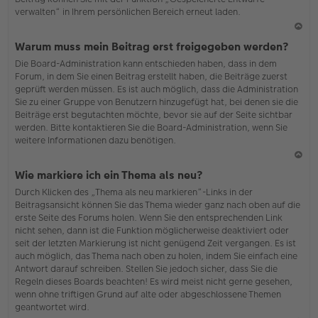
verwalten“ in Ihrem persönlichen Bereich erneut laden.
N
Warum muss mein Beitrag erst freigegeben werden?
ac
Die Board-Administration kann entschieden haben, dass in dem
h
Forum, in dem Sie einen Beitrag erstellt haben, die Beiträge zuerst
o
geprüft werden müssen. Es ist auch möglich, dass die Administration
b
Sie zu einer Gruppe von Benutzern hinzugefügt hat, bei denen sie die
en
Beiträge erst begutachten möchte, bevor sie auf der Seite sichtbar
werden. Bitte kontaktieren Sie die Board-Administration, wenn Sie
weitere Informationen dazu benötigen.
N
Wie markiere ich ein Thema als neu?
ac
Durch Klicken des „Thema als neu markieren“-Links in der
h
Beitragsansicht können Sie das Thema wieder ganz nach oben auf die
o
erste Seite des Forums holen. Wenn Sie den entsprechenden Link
b
nicht sehen, dann ist die Funktion möglicherweise deaktiviert oder
en
seit der letzten Markierung ist nicht genügend Zeit vergangen. Es ist
auch möglich, das Thema nach oben zu holen, indem Sie einfach eine
Antwort darauf schreiben. Stellen Sie jedoch sicher, dass Sie die
Regeln dieses Boards beachten! Es wird meist nicht gerne gesehen,
wenn ohne triftigen Grund auf alte oder abgeschlossene Themen
geantwortet wird.