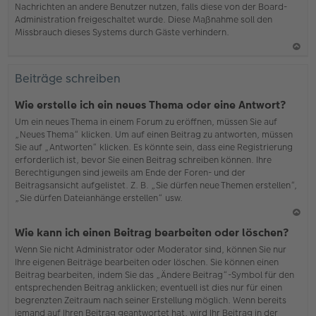
Nachrichten an andere Benutzer nutzen, falls diese von der Board-
b
Administration freigeschaltet wurde. Diese Maßnahme soll den
en
Missbrauch dieses Systems durch Gäste verhindern.
N
ac
Beiträge schreiben
h
o
Wie erstelle ich ein neues Thema oder eine Antwort?
b
Um ein neues Thema in einem Forum zu eröffnen, müssen Sie auf
en
„Neues Thema“ klicken. Um auf einen Beitrag zu antworten, müssen
Sie auf „Antworten“ klicken. Es könnte sein, dass eine Registrierung
erforderlich ist, bevor Sie einen Beitrag schreiben können. Ihre
Berechtigungen sind jeweils am Ende der Foren- und der
Beitragsansicht aufgelistet. Z. B. „Sie dürfen neue Themen erstellen“,
„Sie dürfen Dateianhänge erstellen“ usw.
N
Wie kann ich einen Beitrag bearbeiten oder löschen?
ac
Wenn Sie nicht Administrator oder Moderator sind, können Sie nur
h
Ihre eigenen Beiträge bearbeiten oder löschen. Sie können einen
o
Beitrag bearbeiten, indem Sie das „Ändere Beitrag“-Symbol für den
b
entsprechenden Beitrag anklicken; eventuell ist dies nur für einen
en
begrenzten Zeitraum nach seiner Erstellung möglich. Wenn bereits
jemand auf Ihren Beitrag geantwortet hat, wird Ihr Beitrag in der