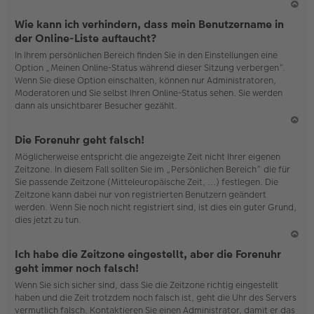
N
Wie kann ich verhindern, dass mein Benutzername in
ac
der Online-Liste auftaucht?
h
In Ihrem persönlichen Bereich finden Sie in den Einstellungen eine
o
Option „Meinen Online-Status während dieser Sitzung verbergen“.
b
Wenn Sie diese Option einschalten, können nur Administratoren,
en
Moderatoren und Sie selbst Ihren Online-Status sehen. Sie werden
dann als unsichtbarer Besucher gezählt.
N
Die Forenuhr geht falsch!
ac
Möglicherweise entspricht die angezeigte Zeit nicht Ihrer eigenen
h
Zeitzone. In diesem Fall sollten Sie im „Persönlichen Bereich“ die für
o
Sie passende Zeitzone (Mitteleuropäische Zeit, ...) festlegen. Die
b
Zeitzone kann dabei nur von registrierten Benutzern geändert
en
werden. Wenn Sie noch nicht registriert sind, ist dies ein guter Grund,
dies jetzt zu tun.
N
Ich habe die Zeitzone eingestellt, aber die Forenuhr
ac
geht immer noch falsch!
h
Wenn Sie sich sicher sind, dass Sie die Zeitzone richtig eingestellt
o
haben und die Zeit trotzdem noch falsch ist, geht die Uhr des Servers
b
vermutlich falsch. Kontaktieren Sie einen Administrator, damit er das
en