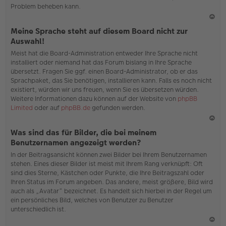
Problem beheben kann.
N
Meine Sprache steht auf diesem Board nicht zur
ac
Auswahl!
h
Meist hat die Board-Administration entweder Ihre Sprache nicht
o
installiert oder niemand hat das Forum bislang in Ihre Sprache
b
übersetzt. Fragen Sie ggf. einen Board-Administrator, ob er das
en
Sprachpaket, das Sie benötigen, installieren kann. Falls es noch nicht
existiert, würden wir uns freuen, wenn Sie es übersetzen würden.
Weitere Informationen dazu können auf der Website von
phpBB
Limited
oder auf
phpBB.de
gefunden werden.
N
Was sind das für Bilder, die bei meinem
ac
Benutzernamen angezeigt werden?
h
In der Beitragsansicht können zwei Bilder bei Ihrem Benutzernamen
o
stehen. Eines dieser Bilder ist meist mit Ihrem Rang verknüpft: Oft
b
sind dies Sterne, Kästchen oder Punkte, die Ihre Beitragszahl oder
en
Ihren Status im Forum angeben. Das andere, meist größere, Bild wird
auch als „Avatar“ bezeichnet. Es handelt sich hierbei in der Regel um
ein persönliches Bild, welches von Benutzer zu Benutzer
unterschiedlich ist.