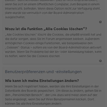
wenn Sie sich an einem öffentlichen Computer, zum Beispiel in einem
Internetcafé, befinden. Wenn diese Option nicht zur Verfügung steht,
dann wurde sie vermutlich von der Board-Administration
ausgeschaltet.
N
Wozu ist die Funktion „Alle Cookies löschen“?
ac
„Alle Cookies löschen“ löscht die Cookies, die phpBB erstellt hat und
h
die dafür sorgen, dass Sie im Forum angemeldet bleiben. Außerdem
o
ermöglichen Cookies einige Funktionen, wie beispielsweise den
b
„Gelesen“-Status – sofern sie von der Board-Administration aktiviert
en
wurden. Wenn Sie Probleme bei der An- oder Abmeldung haben, kann
es helfen, wenn Sie die Cookies löschen.
N
ac
Benutzerpräferenzen und -einstellungen
h
o
Wie kann ich meine Einstellungen ändern?
b
Wenn Sie sich registriert haben, werden alle Ihre Einstellungen in der
en
Datenbank des Boards gespeichert. Um diese zu ändern, gehen Sie in
den „Persönlichen Bereich“; der Link dazu wird meist oben auf der
Seite angezeigt, wenn Sie auf Ihren Benutzernamen klicken. Dort
können Sie alle Ihre Einstellungen ändern.