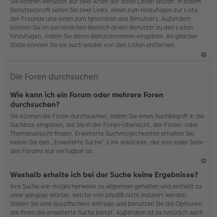
b
Sie können Benutzer auf zwei Arten auf diese Listen setzen: In jedem
en
Benutzerprofil sehen Sie zwei Links: einen zum Hinzufügen zur Liste
der Freunde und einen zum Ignorieren des Benutzers. Außerdem
können Sie im persönlichen Bereich direkt Benutzer zu den Listen
hinzufügen, indem Sie deren Benutzernamen eingeben. An gleicher
Stelle können Sie sie auch wieder von den Listen entfernen.
N
ac
Die Foren durchsuchen
h
o
Wie kann ich ein Forum oder mehrere Foren
b
durchsuchen?
en
Sie können die Foren durchsuchen, indem Sie einen Suchbegriff in die
Suchbox eingeben, die Sie in der Foren-Übersicht, der Foren- oder
Themenansicht finden. Erweiterte Suchmöglichkeiten erhalten Sie,
indem Sie den „Erweiterte Suche“-Link anklicken, der von jeder Seite
des Forums aus verfügbar ist.
N
Weshalb erhalte ich bei der Suche keine Ergebnisse?
ac
Ihre Suche war möglicherweise zu allgemein gehalten und enthielt zu
h
viele gängige Wörter, welche von phpBB nicht indiziert werden.
o
Stellen Sie eine spezifischere Anfrage und benutzen Sie die Optionen,
b
die Ihnen die erweiterte Suche bietet. Außerdem ist es natürlich auch
en