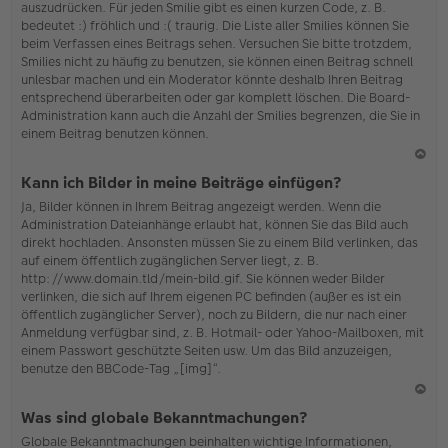
auszudrücken. Für jeden Smilie gibt es einen kurzen Code, z. B.
o
bedeutet :) fröhlich und :( traurig. Die Liste aller Smilies können Sie
b
beim Verfassen eines Beitrags sehen. Versuchen Sie bitte trotzdem,
en
Smilies nicht zu häufig zu benutzen, sie können einen Beitrag schnell
unlesbar machen und ein Moderator könnte deshalb Ihren Beitrag
entsprechend überarbeiten oder gar komplett löschen. Die Board-
Administration kann auch die Anzahl der Smilies begrenzen, die Sie in
einem Beitrag benutzen können.
N
Kann ich Bilder in meine Beiträge einfügen?
ac
Ja, Bilder können in Ihrem Beitrag angezeigt werden. Wenn die
h
Administration Dateianhänge erlaubt hat, können Sie das Bild auch
o
direkt hochladen. Ansonsten müssen Sie zu einem Bild verlinken, das
b
auf einem öffentlich zugänglichen Server liegt, z. B.
en
http://www.domain.tld/mein-bild.gif. Sie können weder Bilder
verlinken, die sich auf Ihrem eigenen PC befinden (außer es ist ein
öffentlich zugänglicher Server), noch zu Bildern, die nur nach einer
Anmeldung verfügbar sind, z. B. Hotmail- oder Yahoo-Mailboxen, mit
einem Passwort geschützte Seiten usw. Um das Bild anzuzeigen,
benutze den BBCode-Tag „[img]“.
N
Was sind globale Bekanntmachungen?
ac
Globale Bekanntmachungen beinhalten wichtige Informationen,
h