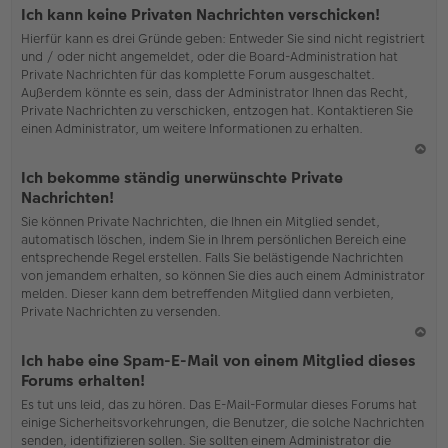
o
Ich kann keine Privaten Nachrichten verschicken!
b
Hierfür kann es drei Gründe geben: Entweder Sie sind nicht registriert
en
und / oder nicht angemeldet, oder die Board-Administration hat
Private Nachrichten für das komplette Forum ausgeschaltet.
Außerdem könnte es sein, dass der Administrator Ihnen das Recht,
Private Nachrichten zu verschicken, entzogen hat. Kontaktieren Sie
einen Administrator, um weitere Informationen zu erhalten.
N
Ich bekomme ständig unerwünschte Private
ac
Nachrichten!
h
Sie können Private Nachrichten, die Ihnen ein Mitglied sendet,
o
automatisch löschen, indem Sie in Ihrem persönlichen Bereich eine
b
entsprechende Regel erstellen. Falls Sie belästigende Nachrichten
en
von jemandem erhalten, so können Sie dies auch einem Administrator
melden. Dieser kann dem betreffenden Mitglied dann verbieten,
Private Nachrichten zu versenden.
N
Ich habe eine Spam-E-Mail von einem Mitglied dieses
ac
Forums erhalten!
h
Es tut uns leid, das zu hören. Das E-Mail-Formular dieses Forums hat
o
einige Sicherheitsvorkehrungen, die Benutzer, die solche Nachrichten
b
senden, identifizieren sollen. Sie sollten einem Administrator die
en