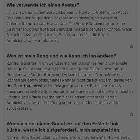
N
Wie verwende ich einen Avatar?
ac
In Ihrem persönlichen Bereich können Sie unter „Profil“ einen Avatar
h
über eine der folgenden vier Methoden hinzufügen: Gravatar,
o
Galerie, Remote oder Hochladen. Die Board-Administration kann
b
bestimmen, ob und wie die Benutzer Avatare benutzen können. Wenn
en
Sie keinen Avatar benutzen können, sollten Sie die Board-
Administration kontaktieren.
N
Was ist mein Rang und wie kann ich ihn ändern?
ac
Ränge, die unter Ihrem Benutzernamen stehen, zeigen an, wie viele
h
Beiträge Sie bislang erstellt haben oder identifizieren bestimmte
o
Benutzer wie Moderatoren und Administratoren. Normalerweise
b
können Sie den Wortlaut eines Ranges nicht direkt ändern, da sie von
en
der Board-Administration festgelegt wurden. Bitte schreiben Sie
keine sinnlosen Beiträge, nur um Ihren Rang zu erhöhen — die meisten
Foren dulden dieses Verhalten nicht und ein Moderator oder
Administrator wird Ihren Rang unter Umständen einfach wieder
zurücksetzen.
N
Wenn ich bei einem Benutzer auf den E-Mail-Link
ac
klicke, werde ich aufgefordert, mich anzumelden.
h
Nur registrierte Benutzer dürfen die foreninterne E-Mail-Funktion für
o