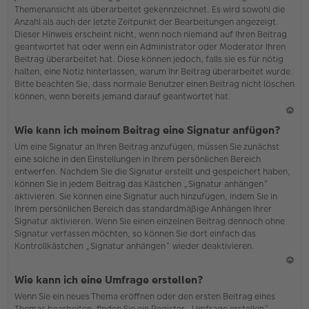
Themenansicht als überarbeitet gekennzeichnet. Es wird sowohl die
Anzahl als auch der letzte Zeitpunkt der Bearbeitungen angezeigt.
Dieser Hinweis erscheint nicht, wenn noch niemand auf Ihren Beitrag
geantwortet hat oder wenn ein Administrator oder Moderator Ihren
Beitrag überarbeitet hat. Diese können jedoch, falls sie es für nötig
halten, eine Notiz hinterlassen, warum Ihr Beitrag überarbeitet wurde.
Bitte beachten Sie, dass normale Benutzer einen Beitrag nicht löschen
können, wenn bereits jemand darauf geantwortet hat.
N
Wie kann ich meinem Beitrag eine Signatur anfügen?
ac
Um eine Signatur an Ihren Beitrag anzufügen, müssen Sie zunächst
h
eine solche in den Einstellungen in Ihrem persönlichen Bereich
o
entwerfen. Nachdem Sie die Signatur erstellt und gespeichert haben,
b
können Sie in jedem Beitrag das Kästchen „Signatur anhängen“
en
aktivieren. Sie können eine Signatur auch hinzufügen, indem Sie in
Ihrem persönlichen Bereich das standardmäßige Anhängen Ihrer
Signatur aktivieren. Wenn Sie einen einzelnen Beitrag dennoch ohne
Signatur verfassen möchten, so können Sie dort einfach das
Kontrollkästchen „Signatur anhängen“ wieder deaktivieren.
N
Wie kann ich eine Umfrage erstellen?
ac
Wenn Sie ein neues Thema eröffnen oder den ersten Beitrag eines
h
Themas bearbeiten, finden Sie ein Register „Umfrage erstellen“