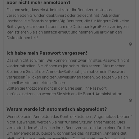
aber nicht mehr anmelden?!
h
Es kann sein, dass ein Administrator Ihr Benutzerkonto aus
o
verschieden Gründen deaktiviert oder gelöscht hat. Außerdem
b
löschen viele Boards regelmäßig Benutzer, die für längere Zeit keine
en
Beiträge geschrieben haben, um die Datenbankgröße zu verringern.
Registrieren Sie sich einfach erneut und nehmen Sie aktiv an den
Diskussionen teil!
N
Ich habe mein Passwort vergessen!
ac
Das ist nicht schlimm! Wir können Ihnen zwar Ihr altes Passwort nicht
h
wieder mitteilen, Sie können es jedoch zurücksetzen. Dies machen
o
Sie, indem Sie auf der Anmelde-Seite auf „Ich habe mein Passwort
b
vergessen“ klicken und den Anweisungen folgen. So sollten Sie sich
en
schnell wieder anmelden können.
Sollten Sie trotzdem nicht in der Lage sein, Ihr Passwort
zurückzusetzen, so wenden Sie sich an die Board-Administration.
N
Warum werde ich automatisch abgemeldet?
ac
Wenn Sie beim Anmelden das Kontrollkästchen „Angemeldet bleiben“
h
nicht auswählen, werden Sie nur für eine Sitzung angemeldet. Dies
o
verhindert den Missbrauch Ihres Benutzerkontos durch einen Dritten.
b
Um angemeldet zu bleiben, können Sie das Kästchen „Angemeldet
en
bleiben“ beim Anmelden auswählen. Dies ist nicht empfehlenswert,