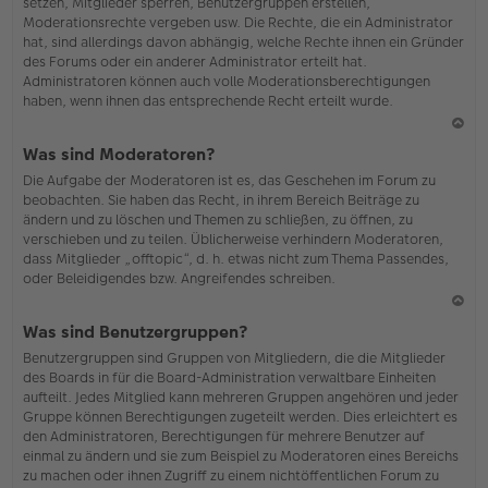
setzen, Mitglieder sperren, Benutzergruppen erstellen,
Moderationsrechte vergeben usw. Die Rechte, die ein Administrator
hat, sind allerdings davon abhängig, welche Rechte ihnen ein Gründer
des Forums oder ein anderer Administrator erteilt hat.
Administratoren können auch volle Moderationsberechtigungen
haben, wenn ihnen das entsprechende Recht erteilt wurde.
N
Was sind Moderatoren?
ac
Die Aufgabe der Moderatoren ist es, das Geschehen im Forum zu
h
beobachten. Sie haben das Recht, in ihrem Bereich Beiträge zu
o
ändern und zu löschen und Themen zu schließen, zu öffnen, zu
b
verschieben und zu teilen. Üblicherweise verhindern Moderatoren,
en
dass Mitglieder „offtopic“, d. h. etwas nicht zum Thema Passendes,
oder Beleidigendes bzw. Angreifendes schreiben.
N
Was sind Benutzergruppen?
ac
Benutzergruppen sind Gruppen von Mitgliedern, die die Mitglieder
h
des Boards in für die Board-Administration verwaltbare Einheiten
o
aufteilt. Jedes Mitglied kann mehreren Gruppen angehören und jeder
b
Gruppe können Berechtigungen zugeteilt werden. Dies erleichtert es
en
den Administratoren, Berechtigungen für mehrere Benutzer auf
einmal zu ändern und sie zum Beispiel zu Moderatoren eines Bereichs
zu machen oder ihnen Zugriff zu einem nichtöffentlichen Forum zu