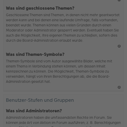
N
Was sind geschlossene Themen?
ac
Geschlossene Themen sind Themen, in denen nicht mehr geantwortet
h
werden kann und bei denen eine laufende Umfrage, falls vorhanden,
o
beendet wurde. Themen können aus vielen Gründen durch einen
b
Moderator oder Administrator gesperrt werden. Eventuell haben Sie
en
auch die Möglichkeit, Ihre eigenen Themen zu schließen, sofern dies
durch die Board-Administration erlaubt wurde.
N
Was sind Themen-Symbole?
ac
Themen-Symbole sind vom Autor ausgewählte Bilder, welche mit
h
einem Thema in Verbindung stehen können, um dessen Inhalt
o
kennzeichnen zu können. Die Möglichkeit, Themen-Symbole zu
b
verwenden, hängt von Ihren Berechtigungen ab, die die Board-
en
Administration gesetzt hat.
N
ac
Benutzer-Stufen und Gruppen
h
o
Was sind Administratoren?
b
Administratoren haben die umfassendsten Rechte im Forum. Sie
en
können jede Art von Aktion im Forum ausführen; z. B. Berechtigungen