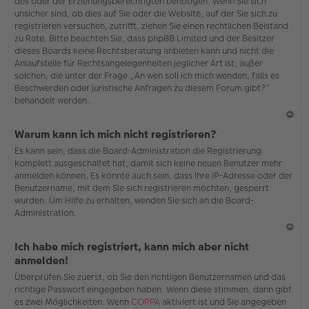
des oder der Erziehungsberechtigten benötigen. Wenn Sie sich
unsicher sind, ob dies auf Sie oder die Website, auf der Sie sich zu
registrieren versuchen, zutrifft, ziehen Sie einen rechtlichen Beistand
zu Rate. Bitte beachten Sie, dass phpBB Limited und der Besitzer
dieses Boards keine Rechtsberatung anbieten kann und nicht die
Anlaufstelle für Rechtsangelegenheiten jeglicher Art ist; außer
solchen, die unter der Frage „An wen soll ich mich wenden, falls es
Beschwerden oder juristische Anfragen zu diesem Forum gibt?“
behandelt werden.
N
Warum kann ich mich nicht registrieren?
ac
Es kann sein, dass die Board-Administration die Registrierung
h
komplett ausgeschaltet hat, damit sich keine neuen Benutzer mehr
o
anmelden können. Es könnte auch sein, dass Ihre IP-Adresse oder der
b
Benutzername, mit dem Sie sich registrieren möchten, gesperrt
en
wurden. Um Hilfe zu erhalten, wenden Sie sich an die Board-
Administration.
N
Ich habe mich registriert, kann mich aber nicht
ac
anmelden!
h
Überprüfen Sie zuerst, ob Sie den richtigen Benutzernamen und das
o
richtige Passwort eingegeben haben. Wenn diese stimmen, dann gibt
b
es zwei Möglichkeiten. Wenn
COPPA
aktiviert ist und Sie angegeben
en