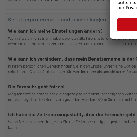
Benutzerpräferenzen und -einstellungen
Wie kann ich meine Einstellungen ändern?
Wenn Sie sich registriert haben, werden alle Ihre Einstellungen in der D
wenn Sie auf Ihren Benutzernamen klicken. Dort können Sie alle Ihre Eins
Wie kann ich verhindern, dass mein Benutzername in der 
In Ihrem persönlichen Bereich finden Sie in den Einstellungen eine Opti
selbst Ihren Online-Status sehen. Sie werden dann als unsichtbarer Besuc
Die Forenuhr geht falsch!
Möglicherweise entspricht die angezeigte Zeit nicht Ihrer eigenen Zeitzon
nur von registrierten Benutzern geändert werden. Wenn Sie noch nicht regis
Ich habe die Zeitzone eingestellt, aber die Forenuhr geht
Wenn Sie sich sicher sind, dass Sie die Zeitzone richtig eingestellt habe
kann.