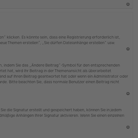
b
en
N
ac
h
o
b
klicken. Es könnte sein, dass eine Registrierung erforderlich ist,
en
 neue Themen erstellen“, „Sie dürfen Dateianhänge erstellen“ usw.
N
ac
ten, indem Sie das „Ändere Beitrag“-Symbol für den entsprechenden
h
tet hat, wird Ihr Beitrag in der Themenansicht als überarbeitet
o
mand auf Ihren Beitrag geantwortet hat oder wenn ein Administrator oder
b
wurde. Bitte beachten Sie, dass normale Benutzer einen Beitrag nicht
en
N
ac
Sie die Signatur erstellt und gespeichert haben, können Sie in jedem
h
dmäßige Anhängen Ihrer Signatur aktivieren. Wenn Sie einen einzelnen
o
b
en
N