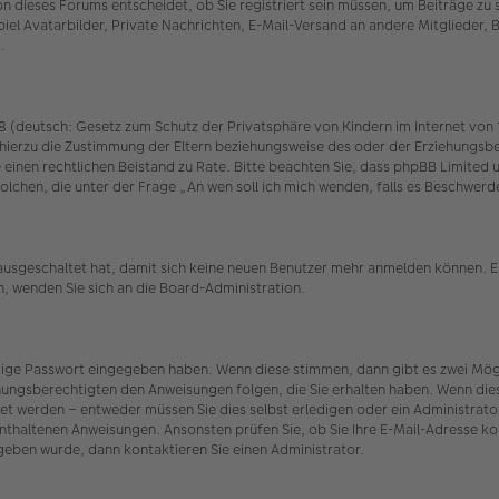
 dieses Forums entscheidet, ob Sie registriert sein müssen, um Beiträge zu schr
iel Avatarbilder, Private Nachrichten, E-Mail-Versand an andere Mitglieder, 
.
(deutsch: Gesetz zum Schutz der Privatsphäre von Kindern im Internet von 19
hierzu die Zustimmung der Eltern beziehungsweise des oder der Erziehungsber
n Sie einen rechtlichen Beistand zu Rate. Bitte beachten Sie, dass phpBB Limit
r solchen, die unter der Frage „An wen soll ich mich wenden, falls es Beschw
 ausgeschaltet hat, damit sich keine neuen Benutzer mehr anmelden können. E
n, wenden Sie sich an die Board-Administration.
htige Passwort eingegeben haben. Wenn diese stimmen, dann gibt es zwei Mö
iehungsberechtigten den Anweisungen folgen, die Sie erhalten haben. Wenn dies n
et werden – entweder müssen Sie dies selbst erledigen oder ein Administrator.
t enthaltenen Anweisungen. Ansonsten prüfen Sie, ob Sie Ihre E-Mail-Adresse 
egeben wurde, dann kontaktieren Sie einen Administrator.