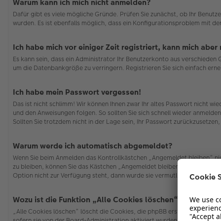
Warum kann ich mich nicht anmelden?
Dafür gibt es viele mögliche Gründe. Prüfen Sie zunächst, ob Ihr Benutze
wurden. Es ist ebenfalls möglich, dass ein Konfigurationsproblem mit de
Ich habe mich vor einiger Zeit registriert, kann mich abe
Es kann sein, dass ein Administrator Ihr Benutzerkonto aus verschieden
um die Datenbankgröße zu verringern. Registrieren Sie sich einfach erne
Ich habe mein Passwort vergessen!
Das ist nicht schlimm! Wir können Ihnen zwar Ihr altes Passwort nicht w
und den Anweisungen folgen. So sollten Sie sich schnell wieder anmelde
Sollten Sie trotzdem nicht in der Lage sein, Ihr Passwort zurückzusetzen
Warum werde ich automatisch abgemeldet?
Wenn Sie beim Anmelden das Kontrollkästchen „Angemeldet bleiben“ nich
zu bleiben, können Sie das Kästchen „Angemeldet bleiben“ beim Anmelden
Option nicht zur Verfügung steht, dann wurde sie vermutlich von der Bo
Wozu ist die Funktion „Alle Cookies löschen“?
„Alle Cookies löschen“ löscht die Cookies, die phpBB erstellt hat und 
sofern sie von der Board-Administration aktiviert wurden. Wenn Sie Pro