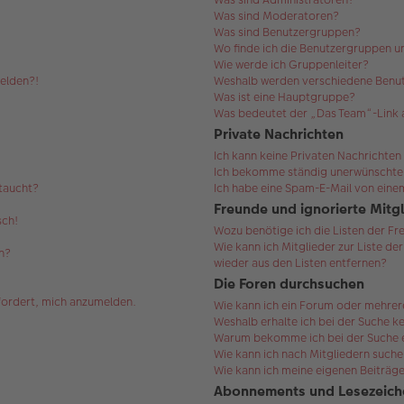
Was sind Moderatoren?
Was sind Benutzergruppen?
Wo finde ich die Benutzergruppen un
Wie werde ich Gruppenleiter?
melden?!
Weshalb werden verschiedene Benut
Was ist eine Hauptgruppe?
Was bedeutet der „Das Team“-Link a
Private Nachrichten
Ich kann keine Privaten Nachrichten
Ich bekomme ständig unerwünschte 
ftaucht?
Ich habe eine Spam-E-Mail von einem
Freunde und ignorierte Mitg
sch!
Wozu benötige ich die Listen der Fr
Wie kann ich Mitglieder zur Liste de
n?
wieder aus den Listen entfernen?
Die Foren durchsuchen
efordert, mich anzumelden.
Wie kann ich ein Forum oder mehre
Weshalb erhalte ich bei der Suche k
Warum bekomme ich bei der Suche ei
Wie kann ich nach Mitgliedern such
Wie kann ich meine eigenen Beiträg
Abonnements und Lesezeich