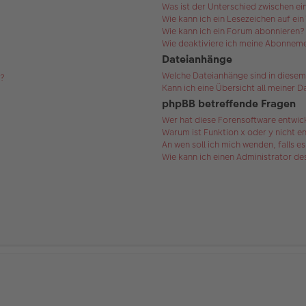
Was ist der Unterschied zwischen 
Wie kann ich ein Lesezeichen auf ei
Wie kann ich ein Forum abonnieren?
Wie deaktiviere ich meine Abonnem
Dateianhänge
Welche Dateianhänge sind in diesem
s?
Kann ich eine Übersicht all meiner 
phpBB betreffende Fragen
Wer hat diese Forensoftware entwic
Warum ist Funktion x oder y nicht e
An wen soll ich mich wenden, falls 
Wie kann ich einen Administrator d