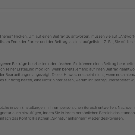
ema“ klicken. Um auf einen Beitrag zu antworten, müssen Sie auf „Antworten“ 
ls am Ende der Foren- und der Beitragsansicht aufgelistet. Z. B. „Sie dürfen
eigenen Beiträge bearbeiten oder löschen. Sie können einen Beitrag bearbei
ach seiner Erstellung möglich. Wenn bereits jemand auf Ihren Beitrag geantwor
 der Bearbeitungen angezeigt. Dieser Hinweis erscheint nicht, wenn noch nie
es für nötig halten, eine Notiz hinterlassen, warum Ihr Beitrag überarbeitet 
olche in den Einstellungen in Ihrem persönlichen Bereich entwerfen. Nachdem 
ignatur auch hinzufügen, indem Sie in Ihrem persönlichen Bereich das standar
infach das Kontrollkästchen „Signatur anhängen“ wieder deaktivieren.