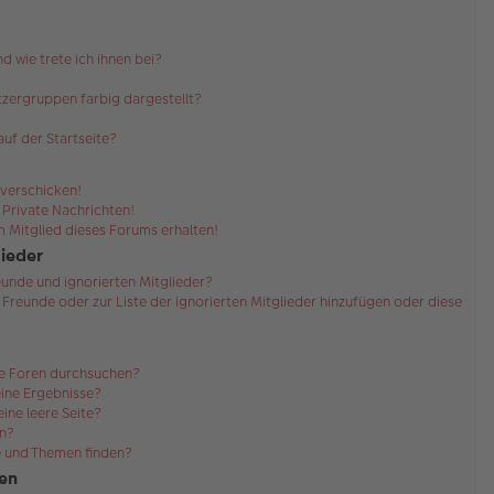
d wie trete ich ihnen bei?
zergruppen farbig dargestellt?
uf der Startseite?
 verschicken!
Private Nachrichten!
 Mitglied dieses Forums erhalten!
lieder
eunde und ignorierten Mitglieder?
r Freunde oder zur Liste der ignorierten Mitglieder hinzufügen oder diese
re Foren durchsuchen?
eine Ergebnisse?
ne leere Seite?
en?
e und Themen finden?
en