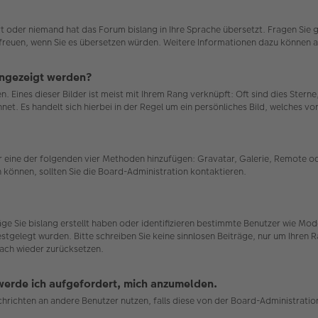
ert oder niemand hat das Forum bislang in Ihre Sprache übersetzt. Fragen Sie 
uns freuen, wenn Sie es übersetzen würden. Weitere Informationen dazu können
angezeigt werden?
. Eines dieser Bilder ist meist mit Ihrem Rang verknüpft: Oft sind dies Stern
et. Es handelt sich hierbei in der Regel um ein persönliches Bild, welches von
ber eine der folgenden vier Methoden hinzufügen: Gravatar, Galerie, Remote
können, sollten Sie die Board-Administration kontaktieren.
räge Sie bislang erstellt haben oder identifizieren bestimmte Benutzer wie 
estgelegt wurden. Bitte schreiben Sie keine sinnlosen Beiträge, nur um Ihren
ach wieder zurücksetzen.
 werde ich aufgefordert, mich anzumelden.
achrichten an andere Benutzer nutzen, falls diese von der Board-Administrat