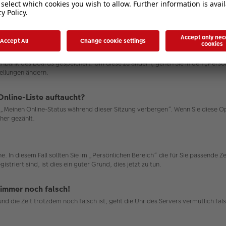
atenbank des Boards gespeichert. Um diese zu ändern, gehen Sie in den „Persö
tellungen ändern.
Online-Liste auftaucht?
on „Meinen Online-Status während dieser Sitzung verbergen“. Wenn Sie diese 
her gezählt.
e. In diesem Fall sollten Sie im „Persönlichen Bereich“ die für Sie passende Ze
triert sind, ist dies ein guter Grund, dies jetzt zu tun.
 immer noch falsch!
n und die Zeit trotzdem noch falsch ist, geht die Uhr des Servers vermutlich 