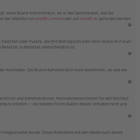
en
N
ac
ggf. einen Board-Administrator, ob er das Sprachpaket, das Sie
h
 auf der Website von
phpBB Limited
oder auf
phpBB.de
gefunden werden.
o
b
en
N
ac
e, Kästchen oder Punkte, die Ihre Beitragszahl oder Ihren Status im Forum
h
 Benutzer zu Benutzer unterschiedlich ist.
o
b
en
N
ac
 oder Hochladen. Die Board-Administration kann bestimmen, ob und wie
h
o
b
en
N
ac
Moderatoren und Administratoren. Normalerweise können Sie den Wortlaut
h
 Rang zu erhöhen — die meisten Foren dulden dieses Verhalten nicht und
o
b
en
N
ac
ion freigeschaltet wurde. Diese Maßnahme soll den Missbrauch dieses
h
o