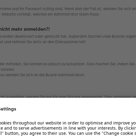
rname und Ihr Passwort richtig sind. Wenn dies der Fall ist, wenden Sie sich 
r Website vorliegt, welches ein Administrator lösen muss.
r nicht mehr anmelden?!
 Gründen deaktiviert oder gelöscht hat. Außerdem löschen viele Boards regelm
ut und nehmen Sie aktiv an den Diskussionen teil!
ieder mitteilen, Sie können es jedoch zurücksetzen. Dies machen Sie, indem Si
n können.
, so wenden Sie sich an die Board-Administration.
t auswählen, werden Sie nur für eine Sitzung angemeldet. Dies verhindert 
 auswählen. Dies ist nicht empfehlenswert, wenn Sie sich an einem öffentlic
ard-Administration ausgeschaltet.
die dafür sorgen, dass Sie im Forum angemeldet bleiben. Außerdem ermögliche
bleme bei der An- oder Abmeldung haben, kann es helfen, wenn Sie die Cookie