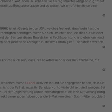
eiben. Auf jeden Fall erhalten Sie als registriertes Mitglied Zugriff auf
Beitritt zu Benutzergruppen und so weiter. Wir empfehlen Ihnen eine
N
ac
98) ist ein Gesetz in den USA, welches festlegt, dass Websites, die
h
echtigten benötigen. Wenn Sie sich unsicher sind, ob dies auf Sie oder
o
ed und der Besitzer dieses Boards keine Rechtsberatung anbieten kann und
b
erden oder juristische Anfragen zu diesem Forum gibt?“ behandelt werden.
en
N
ac
s könnte auch sein, dass Ihre IP-Adresse oder der Benutzername, mit
h
o
b
en
N
ac
glichkeiten. Wenn
COPPA
aktiviert ist und Sie angegeben haben, dass Sie
h
icht der Fall ist, muss Ihr Benutzerkonto vielleicht aktiviert werden. Bei
o
 Bei der Registrierung wurde Ihnen mitgeteilt, ob eine Aktivierung nötig
b
korrekt eingegeben haben oder die E-Mail von einem Spam-Filter blockiert
en
N