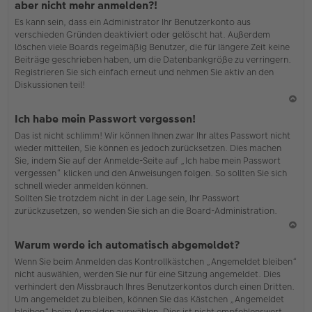
aber nicht mehr anmelden?!
h
Es kann sein, dass ein Administrator Ihr Benutzerkonto aus
o
verschieden Gründen deaktiviert oder gelöscht hat. Außerdem
b
löschen viele Boards regelmäßig Benutzer, die für längere Zeit keine
en
Beiträge geschrieben haben, um die Datenbankgröße zu verringern.
Registrieren Sie sich einfach erneut und nehmen Sie aktiv an den
Diskussionen teil!
N
Ich habe mein Passwort vergessen!
ac
Das ist nicht schlimm! Wir können Ihnen zwar Ihr altes Passwort nicht
h
wieder mitteilen, Sie können es jedoch zurücksetzen. Dies machen
o
Sie, indem Sie auf der Anmelde-Seite auf „Ich habe mein Passwort
b
vergessen“ klicken und den Anweisungen folgen. So sollten Sie sich
en
schnell wieder anmelden können.
Sollten Sie trotzdem nicht in der Lage sein, Ihr Passwort
zurückzusetzen, so wenden Sie sich an die Board-Administration.
N
Warum werde ich automatisch abgemeldet?
ac
Wenn Sie beim Anmelden das Kontrollkästchen „Angemeldet bleiben“
h
nicht auswählen, werden Sie nur für eine Sitzung angemeldet. Dies
o
verhindert den Missbrauch Ihres Benutzerkontos durch einen Dritten.
b
Um angemeldet zu bleiben, können Sie das Kästchen „Angemeldet
en
bleiben“ beim Anmelden auswählen. Dies ist nicht empfehlenswert,