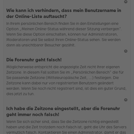
N
Wie kann ich verhindern, dass mein Benutzername in
ac
der Online-Liste auftaucht?
h
In Ihrem persönlichen Bereich finden Sie in den Einstellungen eine
o
Option „Meinen Online-Status während dieser Sitzung verbergen“.
b
Wenn Sie diese Option einschalten, können nur Administratoren,
en
Moderatoren und Sie selbst Ihren Online-Status sehen. Sie werden
dann als unsichtbarer Besucher gezählt.
N
Die Forenuhr geht falsch!
ac
Möglicherweise entspricht die angezeigte Zeit nicht Ihrer eigenen
h
Zeitzone. In diesem Fall sollten Sie im „Persönlichen Bereich“ die für
o
Sie passende Zeitzone (Mitteleuropäische Zeit, ...) festlegen. Die
b
Zeitzone kann dabei nur von registrierten Benutzern geändert
en
werden. Wenn Sie noch nicht registriert sind, ist dies ein guter Grund,
dies jetzt zu tun.
N
Ich habe die Zeitzone eingestellt, aber die Forenuhr
ac
geht immer noch falsch!
h
Wenn Sie sich sicher sind, dass Sie die Zeitzone richtig eingestellt
o
haben und die Zeit trotzdem noch falsch ist, geht die Uhr des Servers
b
vermutlich falsch. Kontaktieren Sie einen Administrator, damit er das
en