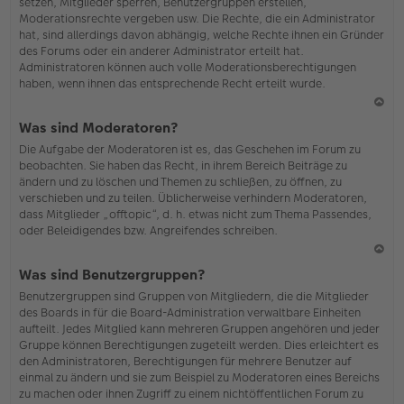
setzen, Mitglieder sperren, Benutzergruppen erstellen,
Moderationsrechte vergeben usw. Die Rechte, die ein Administrator
hat, sind allerdings davon abhängig, welche Rechte ihnen ein Gründer
des Forums oder ein anderer Administrator erteilt hat.
Administratoren können auch volle Moderationsberechtigungen
haben, wenn ihnen das entsprechende Recht erteilt wurde.
N
Was sind Moderatoren?
ac
Die Aufgabe der Moderatoren ist es, das Geschehen im Forum zu
h
beobachten. Sie haben das Recht, in ihrem Bereich Beiträge zu
o
ändern und zu löschen und Themen zu schließen, zu öffnen, zu
b
verschieben und zu teilen. Üblicherweise verhindern Moderatoren,
en
dass Mitglieder „offtopic“, d. h. etwas nicht zum Thema Passendes,
oder Beleidigendes bzw. Angreifendes schreiben.
N
Was sind Benutzergruppen?
ac
Benutzergruppen sind Gruppen von Mitgliedern, die die Mitglieder
h
des Boards in für die Board-Administration verwaltbare Einheiten
o
aufteilt. Jedes Mitglied kann mehreren Gruppen angehören und jeder
b
Gruppe können Berechtigungen zugeteilt werden. Dies erleichtert es
en
den Administratoren, Berechtigungen für mehrere Benutzer auf
einmal zu ändern und sie zum Beispiel zu Moderatoren eines Bereichs
zu machen oder ihnen Zugriff zu einem nichtöffentlichen Forum zu