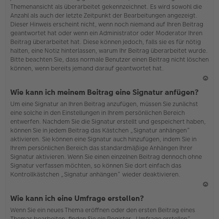
Themenansicht als überarbeitet gekennzeichnet. Es wird sowohl die
Anzahl als auch der letzte Zeitpunkt der Bearbeitungen angezeigt.
Dieser Hinweis erscheint nicht, wenn noch niemand auf Ihren Beitrag
geantwortet hat oder wenn ein Administrator oder Moderator Ihren
Beitrag überarbeitet hat. Diese können jedoch, falls sie es für nötig
halten, eine Notiz hinterlassen, warum Ihr Beitrag überarbeitet wurde.
Bitte beachten Sie, dass normale Benutzer einen Beitrag nicht löschen
können, wenn bereits jemand darauf geantwortet hat.
N
Wie kann ich meinem Beitrag eine Signatur anfügen?
ac
Um eine Signatur an Ihren Beitrag anzufügen, müssen Sie zunächst
h
eine solche in den Einstellungen in Ihrem persönlichen Bereich
o
entwerfen. Nachdem Sie die Signatur erstellt und gespeichert haben,
b
können Sie in jedem Beitrag das Kästchen „Signatur anhängen“
en
aktivieren. Sie können eine Signatur auch hinzufügen, indem Sie in
Ihrem persönlichen Bereich das standardmäßige Anhängen Ihrer
Signatur aktivieren. Wenn Sie einen einzelnen Beitrag dennoch ohne
Signatur verfassen möchten, so können Sie dort einfach das
Kontrollkästchen „Signatur anhängen“ wieder deaktivieren.
N
Wie kann ich eine Umfrage erstellen?
ac
Wenn Sie ein neues Thema eröffnen oder den ersten Beitrag eines
h
Themas bearbeiten, finden Sie ein Register „Umfrage erstellen“