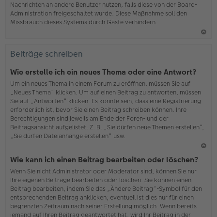
Nachrichten an andere Benutzer nutzen, falls diese von der Board-
b
Administration freigeschaltet wurde. Diese Maßnahme soll den
en
Missbrauch dieses Systems durch Gäste verhindern.
N
ac
Beiträge schreiben
h
o
Wie erstelle ich ein neues Thema oder eine Antwort?
b
Um ein neues Thema in einem Forum zu eröffnen, müssen Sie auf
en
„Neues Thema“ klicken. Um auf einen Beitrag zu antworten, müssen
Sie auf „Antworten“ klicken. Es könnte sein, dass eine Registrierung
erforderlich ist, bevor Sie einen Beitrag schreiben können. Ihre
Berechtigungen sind jeweils am Ende der Foren- und der
Beitragsansicht aufgelistet. Z. B. „Sie dürfen neue Themen erstellen“,
„Sie dürfen Dateianhänge erstellen“ usw.
N
Wie kann ich einen Beitrag bearbeiten oder löschen?
ac
Wenn Sie nicht Administrator oder Moderator sind, können Sie nur
h
Ihre eigenen Beiträge bearbeiten oder löschen. Sie können einen
o
Beitrag bearbeiten, indem Sie das „Ändere Beitrag“-Symbol für den
b
entsprechenden Beitrag anklicken; eventuell ist dies nur für einen
en
begrenzten Zeitraum nach seiner Erstellung möglich. Wenn bereits
jemand auf Ihren Beitrag geantwortet hat, wird Ihr Beitrag in der