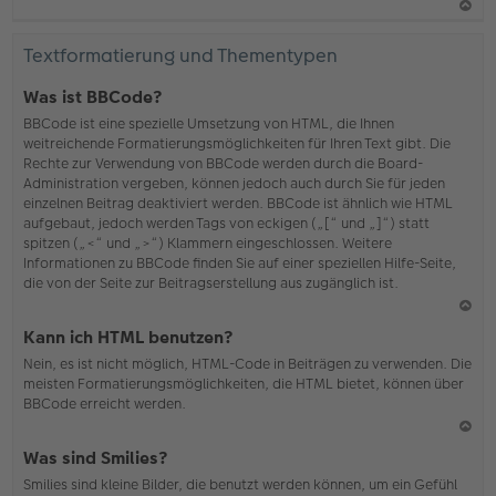
N
ac
Textformatierung und Thementypen
h
o
Was ist BBCode?
b
BBCode ist eine spezielle Umsetzung von HTML, die Ihnen
en
weitreichende Formatierungsmöglichkeiten für Ihren Text gibt. Die
Rechte zur Verwendung von BBCode werden durch die Board-
Administration vergeben, können jedoch auch durch Sie für jeden
einzelnen Beitrag deaktiviert werden. BBCode ist ähnlich wie HTML
aufgebaut, jedoch werden Tags von eckigen („[“ und „]“) statt
spitzen („<“ und „>“) Klammern eingeschlossen. Weitere
Informationen zu BBCode finden Sie auf einer speziellen Hilfe-Seite,
die von der Seite zur Beitragserstellung aus zugänglich ist.
N
Kann ich HTML benutzen?
ac
Nein, es ist nicht möglich, HTML-Code in Beiträgen zu verwenden. Die
h
meisten Formatierungsmöglichkeiten, die HTML bietet, können über
o
BBCode erreicht werden.
b
en
N
Was sind Smilies?
ac
Smilies sind kleine Bilder, die benutzt werden können, um ein Gefühl
h