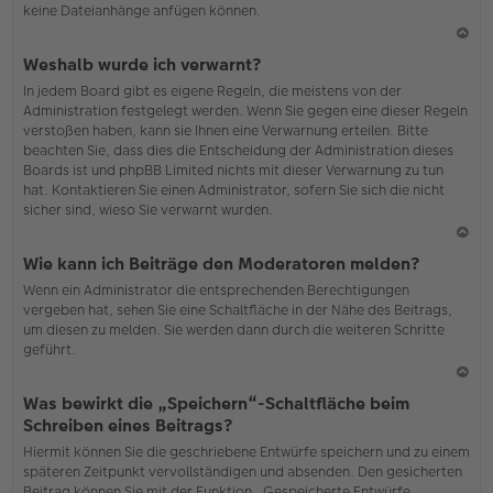
keine Dateianhänge anfügen können.
N
Weshalb wurde ich verwarnt?
ac
In jedem Board gibt es eigene Regeln, die meistens von der
h
Administration festgelegt werden. Wenn Sie gegen eine dieser Regeln
o
verstoßen haben, kann sie Ihnen eine Verwarnung erteilen. Bitte
b
beachten Sie, dass dies die Entscheidung der Administration dieses
en
Boards ist und phpBB Limited nichts mit dieser Verwarnung zu tun
hat. Kontaktieren Sie einen Administrator, sofern Sie sich die nicht
sicher sind, wieso Sie verwarnt wurden.
N
Wie kann ich Beiträge den Moderatoren melden?
ac
Wenn ein Administrator die entsprechenden Berechtigungen
h
vergeben hat, sehen Sie eine Schaltfläche in der Nähe des Beitrags,
o
um diesen zu melden. Sie werden dann durch die weiteren Schritte
b
geführt.
en
N
Was bewirkt die „Speichern“-Schaltfläche beim
ac
Schreiben eines Beitrags?
h
Hiermit können Sie die geschriebene Entwürfe speichern und zu einem
o
späteren Zeitpunkt vervollständigen und absenden. Den gesicherten
b
Beitrag können Sie mit der Funktion „Gespeicherte Entwürfe
en