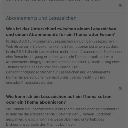
N
ac
Abonnements und Lesezeichen
h
o
Was ist der Unterschied zwischen einem Lesezeichen
b
und einem Abonnements für ein Thema oder Forum?
en
In phpBB 3.0 funktionierten Lesezeichen ähnlich den Lesezeichen in
Web-Browsern: Sie bekamen keine Informationen bei einem Update.
In phpBB 3.1 ähneln Lesezeichen mehr einem Abonnement: Sie können
eine Benachrichtigung erhalten, wenn ein Thema aktualisiert wird.
Abonnements hingegen informieren Sie bei einer Aktualisierung eines
Themas oder eines Forums des Boards. Die
Benachrichtigungsoptionen für Lesezeichen und Abonnements
können im persönlichen Bereich unter „Benachrichtigungen
einstellen“ geändert werden.
N
Wie kann ich ein Lesezeichen auf ein Thema setzen
ac
oder ein Thema abonnieren?
h
Sie können ein Lesezeichen auf ein Thema setzen oder es abonnieren,
o
in dem Sie die entsprechende Option in den „Themen-Optionen“
b
auswählen, die sich normalerweise ober- und unterhalb des
en
Diskussionsverlaufs des Themas befinden.