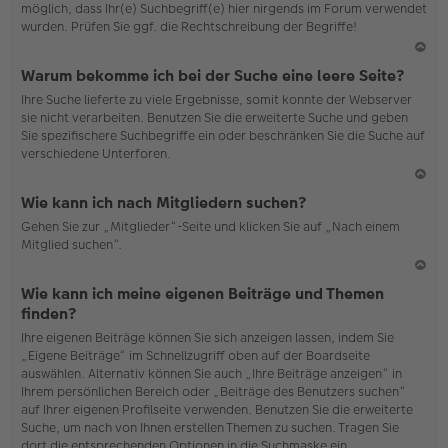
möglich, dass Ihr(e) Suchbegriff(e) hier nirgends im Forum verwendet
wurden. Prüfen Sie ggf. die Rechtschreibung der Begriffe!
N
Warum bekomme ich bei der Suche eine leere Seite?
ac
Ihre Suche lieferte zu viele Ergebnisse, somit konnte der Webserver
h
sie nicht verarbeiten. Benutzen Sie die erweiterte Suche und geben
o
Sie spezifischere Suchbegriffe ein oder beschränken Sie die Suche auf
b
verschiedene Unterforen.
en
N
Wie kann ich nach Mitgliedern suchen?
ac
Gehen Sie zur „Mitglieder“-Seite und klicken Sie auf „Nach einem
h
Mitglied suchen“.
o
b
en
N
Wie kann ich meine eigenen Beiträge und Themen
ac
finden?
h
Ihre eigenen Beiträge können Sie sich anzeigen lassen, indem Sie
o
„Eigene Beiträge“ im Schnellzugriff oben auf der Boardseite
b
auswählen. Alternativ können Sie auch „Ihre Beiträge anzeigen“ in
en
Ihrem persönlichen Bereich oder „Beiträge des Benutzers suchen“
auf Ihrer eigenen Profilseite verwenden. Benutzen Sie die erweiterte
Suche, um nach von Ihnen erstellen Themen zu suchen. Tragen Sie
dort die entsprechenden Optionen in die Suchmaske ein.