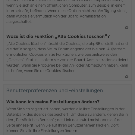
wenn Sie sich an einem öffentlichen Computer, zum Beispiel in einem
Internetcafé, befinden. Wenn diese Option nicht zur Verfügung steht,
dann wurde sie vermutlich von der Board-Administration
ausgeschaltet.
N
Wozu ist die Funktion „Alle Cookies löschen“?
ac
„Alle Cookies löschen“ löscht die Cookies, die phpBB erstellt hat und
h
die dafür sorgen, dass Sie im Forum angemeldet bleiben. Außerdem
o
ermöglichen Cookies einige Funktionen, wie beispielsweise den
b
„Gelesen“-Status – sofern sie von der Board-Administration aktiviert
en
wurden. Wenn Sie Probleme bei der An- oder Abmeldung haben, kann
es helfen, wenn Sie die Cookies löschen.
N
ac
Benutzerpräferenzen und -einstellungen
h
o
Wie kann ich meine Einstellungen ändern?
b
Wenn Sie sich registriert haben, werden alle Ihre Einstellungen in der
en
Datenbank des Boards gespeichert. Um diese zu ändern, gehen Sie in
den „Persönlichen Bereich“; der Link dazu wird meist oben auf der
Seite angezeigt, wenn Sie auf Ihren Benutzernamen klicken. Dort
können Sie alle Ihre Einstellungen ändern.