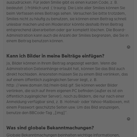
auszudrücken. Für jeden Smilie gibt es einen kurzen Code, z. B.
o
bedeutet :) fröhlich und :( traurig. Die Liste aller Smilies können Sie
b
beim Verfassen eines Beitrags sehen. Versuchen Sie bitte trotzdem,
en
Smilies nicht zu häufig zu benutzen, sie können einen Beitrag schnell
unlesbar machen und ein Moderator könnte deshalb Ihren Beitrag
entsprechend überarbeiten oder gar komplett löschen. Die Board-
Administration kann auch die Anzahl der Smilies begrenzen, die Sie in
einem Beitrag benutzen können.
N
Kann ich Bilder in meine Beiträge einfügen?
ac
Ja, Bilder können in Ihrem Beitrag angezeigt werden. Wenn die
h
Administration Dateianhänge erlaubt hat, können Sie das Bild auch
o
direkt hochladen. Ansonsten müssen Sie zu einem Bild verlinken, das
b
auf einem öffentlich zugänglichen Server liegt, z. B.
en
http://www.domain.tld/mein-bild.gif. Sie können weder Bilder
verlinken, die sich auf Ihrem eigenen PC befinden (außer es ist ein
öffentlich zugänglicher Server), noch zu Bildern, die nur nach einer
Anmeldung verfügbar sind, z. B. Hotmail- oder Yahoo-Mailboxen, mit
einem Passwort geschützte Seiten usw. Um das Bild anzuzeigen,
benutze den BBCode-Tag „[img]“.
N
Was sind globale Bekanntmachungen?
ac
Globale Bekanntmachungen beinhalten wichtige Informationen,
h