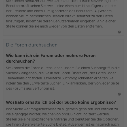
b
Sie können Benutzer auf zwei Arten auf diese Listen setzen: In jedem
en
Benutzerprofil sehen Sie zwei Links: einen zum Hinzufügen zur Liste
der Freunde und einen zum Ignorieren des Benutzers. Außerdem
können Sie im persönlichen Bereich direkt Benutzer zu den Listen
hinzufügen, indem Sie deren Benutzernamen eingeben. An gleicher
Stelle können Sie sie auch wieder von den Listen entfernen.
N
ac
Die Foren durchsuchen
h
o
Wie kann ich ein Forum oder mehrere Foren
b
durchsuchen?
en
Sie können die Foren durchsuchen, indem Sie einen Suchbegriff in die
Suchbox eingeben, die Sie in der Foren-Übersicht, der Foren- oder
Themenansicht finden. Erweiterte Suchmöglichkeiten erhalten Sie,
indem Sie den „Erweiterte Suche“-Link anklicken, der von jeder Seite
des Forums aus verfügbar ist.
N
Weshalb erhalte ich bei der Suche keine Ergebnisse?
ac
Ihre Suche war möglicherweise zu allgemein gehalten und enthielt zu
h
viele gängige Wörter, welche von phpBB nicht indiziert werden.
o
Stellen Sie eine spezifischere Anfrage und benutzen Sie die Optionen,
b
die Ihnen die erweiterte Suche bietet. Außerdem ist es natürlich auch
en