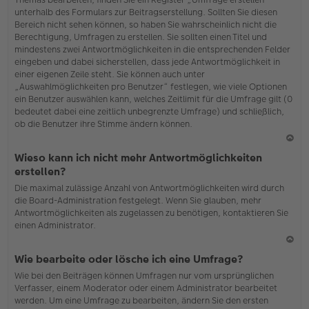
o
unterhalb des Formulars zur Beitragserstellung. Sollten Sie diesen
b
Bereich nicht sehen können, so haben Sie wahrscheinlich nicht die
en
Berechtigung, Umfragen zu erstellen. Sie sollten einen Titel und
mindestens zwei Antwortmöglichkeiten in die entsprechenden Felder
eingeben und dabei sicherstellen, dass jede Antwortmöglichkeit in
einer eigenen Zeile steht. Sie können auch unter
„Auswahlmöglichkeiten pro Benutzer“ festlegen, wie viele Optionen
ein Benutzer auswählen kann, welches Zeitlimit für die Umfrage gilt (0
bedeutet dabei eine zeitlich unbegrenzte Umfrage) und schließlich,
ob die Benutzer ihre Stimme ändern können.
N
Wieso kann ich nicht mehr Antwortmöglichkeiten
ac
erstellen?
h
Die maximal zulässige Anzahl von Antwortmöglichkeiten wird durch
o
die Board-Administration festgelegt. Wenn Sie glauben, mehr
b
Antwortmöglichkeiten als zugelassen zu benötigen, kontaktieren Sie
en
einen Administrator.
N
Wie bearbeite oder lösche ich eine Umfrage?
ac
Wie bei den Beiträgen können Umfragen nur vom ursprünglichen
h
Verfasser, einem Moderator oder einem Administrator bearbeitet
o
werden. Um eine Umfrage zu bearbeiten, ändern Sie den ersten
b