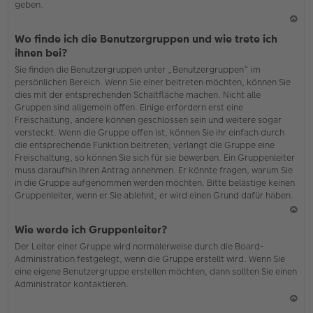
geben.
N
Wo finde ich die Benutzergruppen und wie trete ich
ac
ihnen bei?
h
Sie finden die Benutzergruppen unter „Benutzergruppen“ im
o
persönlichen Bereich. Wenn Sie einer beitreten möchten, können Sie
b
dies mit der entsprechenden Schaltfläche machen. Nicht alle
en
Gruppen sind allgemein offen. Einige erfordern erst eine
Freischaltung, andere können geschlossen sein und weitere sogar
versteckt. Wenn die Gruppe offen ist, können Sie ihr einfach durch
die entsprechende Funktion beitreten; verlangt die Gruppe eine
Freischaltung, so können Sie sich für sie bewerben. Ein Gruppenleiter
muss daraufhin Ihren Antrag annehmen. Er könnte fragen, warum Sie
in die Gruppe aufgenommen werden möchten. Bitte belästige keinen
Gruppenleiter, wenn er Sie ablehnt, er wird einen Grund dafür haben.
N
Wie werde ich Gruppenleiter?
ac
Der Leiter einer Gruppe wird normalerweise durch die Board-
h
Administration festgelegt, wenn die Gruppe erstellt wird. Wenn Sie
o
eine eigene Benutzergruppe erstellen möchten, dann sollten Sie einen
b
Administrator kontaktieren.
en
N