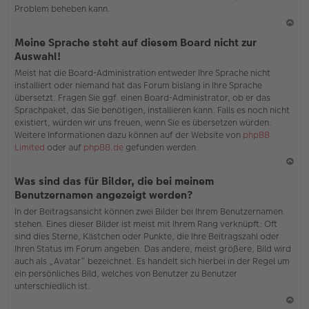
Problem beheben kann.
N
Meine Sprache steht auf diesem Board nicht zur
ac
Auswahl!
h
Meist hat die Board-Administration entweder Ihre Sprache nicht
o
installiert oder niemand hat das Forum bislang in Ihre Sprache
b
übersetzt. Fragen Sie ggf. einen Board-Administrator, ob er das
en
Sprachpaket, das Sie benötigen, installieren kann. Falls es noch nicht
existiert, würden wir uns freuen, wenn Sie es übersetzen würden.
Weitere Informationen dazu können auf der Website von
phpBB
Limited
oder auf
phpBB.de
gefunden werden.
N
Was sind das für Bilder, die bei meinem
ac
Benutzernamen angezeigt werden?
h
In der Beitragsansicht können zwei Bilder bei Ihrem Benutzernamen
o
stehen. Eines dieser Bilder ist meist mit Ihrem Rang verknüpft: Oft
b
sind dies Sterne, Kästchen oder Punkte, die Ihre Beitragszahl oder
en
Ihren Status im Forum angeben. Das andere, meist größere, Bild wird
auch als „Avatar“ bezeichnet. Es handelt sich hierbei in der Regel um
ein persönliches Bild, welches von Benutzer zu Benutzer
unterschiedlich ist.