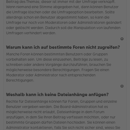
Beitrag des Themas; dieser ist immer mit der Umfrage verknüpft.
en
Wenn niemand eine Stimme abgegeben hat, dann können Benutzer
die Umfrage löschen oder die Umfrageoption bearbeiten. Sollte
allerdings schon ein Benutzer abgestimmt haben, so kann die
Umfrage nur noch von Moderatoren oder Administratoren geändert
oder gelöscht werden. Dadurch soll die Manipulation von laufenden
Umfragen verhindert werden.
N
Warum kann ich auf bestimmte Foren nicht zugreifen?
ac
Manche Foren können bestimmten Benutzern oder Gruppen
h
vorbehalten sein. Um diese einzusehen, Beiträge zu lesen, zu
o
schreiben oder andere Vorgänge durchzuführen, brauchen Sie
b
möglicherweise besondere Berechtigungen. Fragen Sie einen
en
Moderator oder Administrator nach entsprechenden
Berechtigungen.
N
Weshalb kann ich keine Dateianhänge anfügen?
ac
Rechte für Dateianhänge können für Foren, Gruppen und einzelne
h
Benutzer vergeben werden. Die Board-Administration hat es
o
möglicherweise nicht erlaubt, Dateianhänge in dem Forum
b
anzufügen, in dem Sie Ihren Beitrag verfassen möchten, oder nur
en
bestimmte Gruppen dürfen Dateien hochladen. Sie können einen
Administrator kontaktieren, falls Sie sich nicht sicher sind, wieso Sie