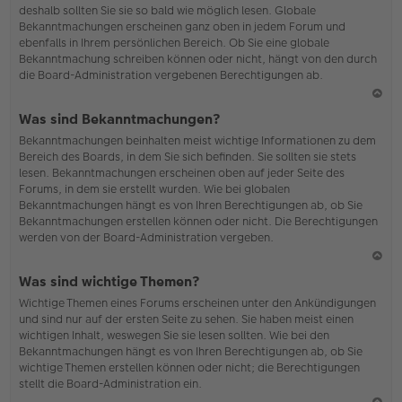
deshalb sollten Sie sie so bald wie möglich lesen. Globale
o
Bekanntmachungen erscheinen ganz oben in jedem Forum und
b
ebenfalls in Ihrem persönlichen Bereich. Ob Sie eine globale
en
Bekanntmachung schreiben können oder nicht, hängt von den durch
die Board-Administration vergebenen Berechtigungen ab.
N
Was sind Bekanntmachungen?
ac
Bekanntmachungen beinhalten meist wichtige Informationen zu dem
h
Bereich des Boards, in dem Sie sich befinden. Sie sollten sie stets
o
lesen. Bekanntmachungen erscheinen oben auf jeder Seite des
b
Forums, in dem sie erstellt wurden. Wie bei globalen
en
Bekanntmachungen hängt es von Ihren Berechtigungen ab, ob Sie
Bekanntmachungen erstellen können oder nicht. Die Berechtigungen
werden von der Board-Administration vergeben.
N
Was sind wichtige Themen?
ac
Wichtige Themen eines Forums erscheinen unter den Ankündigungen
h
und sind nur auf der ersten Seite zu sehen. Sie haben meist einen
o
wichtigen Inhalt, weswegen Sie sie lesen sollten. Wie bei den
b
Bekanntmachungen hängt es von Ihren Berechtigungen ab, ob Sie
en
wichtige Themen erstellen können oder nicht; die Berechtigungen
stellt die Board-Administration ein.