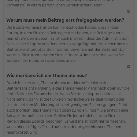
verwalten“ in Ihrem persönlichen Bereich erneut laden.
N
Warum muss mein Beitrag erst freigegeben werden?
ac
Die Board-Administration kann entschieden haben, dass in dem
h
Forum, in dem Sie einen Beitrag erstellt haben, die Beiträge zuerst
o
geprüft werden müssen. Es ist auch möglich, dass die Administration
b
Sie zu einer Gruppe von Benutzern hinzugefügt hat, bei denen sie die
en
Beiträge erst begutachten möchte, bevor sie auf der Seite sichtbar
werden. Bitte kontaktieren Sie die Board-Administration, wenn Sie
weitere Informationen dazu benötigen.
N
Wie markiere ich ein Thema als neu?
ac
Durch Klicken des „Thema als neu markieren“-Links in der
h
Beitragsansicht können Sie das Thema wieder ganz nach oben auf die
o
erste Seite des Forums holen. Wenn Sie den entsprechenden Link
b
nicht sehen, dann ist die Funktion möglicherweise deaktiviert oder
en
seit der letzten Markierung ist nicht genügend Zeit vergangen. Es ist
auch möglich, das Thema nach oben zu holen, indem Sie einfach eine
Antwort darauf schreiben. Stellen Sie jedoch sicher, dass Sie die
Regeln dieses Boards beachten! Es wird meist nicht gerne gesehen,
wenn ohne triftigen Grund auf alte oder abgeschlossene Themen
geantwortet wird.