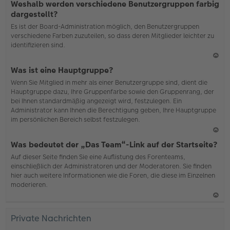
Weshalb werden verschiedene Benutzergruppen farbig
ac
dargestellt?
h
Es ist der Board-Administration möglich, den Benutzergruppen
o
verschiedene Farben zuzuteilen, so dass deren Mitglieder leichter zu
b
identifizieren sind.
en
N
Was ist eine Hauptgruppe?
ac
Wenn Sie Mitglied in mehr als einer Benutzergruppe sind, dient die
h
Hauptgruppe dazu, Ihre Gruppenfarbe sowie den Gruppenrang, der
o
bei Ihnen standardmäßig angezeigt wird, festzulegen. Ein
b
Administrator kann Ihnen die Berechtigung geben, Ihre Hauptgruppe
en
im persönlichen Bereich selbst festzulegen.
N
Was bedeutet der „Das Team“-Link auf der Startseite?
ac
Auf dieser Seite finden Sie eine Auflistung des Forenteams,
h
einschließlich der Administratoren und der Moderatoren. Sie finden
o
hier auch weitere Informationen wie die Foren, die diese im Einzelnen
b
moderieren.
en
N
ac
Private Nachrichten
h