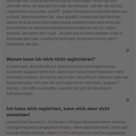
des oder der Erziehungsberechtigten benötigen. Wenn Sie sich
unsicher sind, ob dies auf Sie oder die Website, auf der Sie sich zu
registrieren versuchen, zutrifft, ziehen Sie einen rechtlichen Beistand
zu Rate. Bitte beachten Sie, dass phpBB Limited und der Besitzer
dieses Boards keine Rechtsberatung anbieten kann und nicht die
Anlaufstelle für Rechtsangelegenheiten jeglicher Art ist; außer
solchen, die unter der Frage „An wen soll ich mich wenden, falls es
Beschwerden oder juristische Anfragen zu diesem Forum gibt?“
behandelt werden.
N
Warum kann ich mich nicht registrieren?
ac
Es kann sein, dass die Board-Administration die Registrierung
h
komplett ausgeschaltet hat, damit sich keine neuen Benutzer mehr
o
anmelden können. Es könnte auch sein, dass Ihre IP-Adresse oder der
b
Benutzername, mit dem Sie sich registrieren möchten, gesperrt
en
wurden. Um Hilfe zu erhalten, wenden Sie sich an die Board-
Administration.
N
Ich habe mich registriert, kann mich aber nicht
ac
anmelden!
h
Überprüfen Sie zuerst, ob Sie den richtigen Benutzernamen und das
o
richtige Passwort eingegeben haben. Wenn diese stimmen, dann gibt
b
es zwei Möglichkeiten. Wenn
COPPA
aktiviert ist und Sie angegeben
en