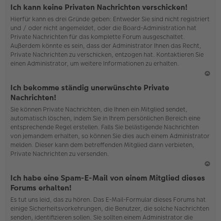
o
Ich kann keine Privaten Nachrichten verschicken!
b
Hierfür kann es drei Gründe geben: Entweder Sie sind nicht registriert
en
und / oder nicht angemeldet, oder die Board-Administration hat
Private Nachrichten für das komplette Forum ausgeschaltet.
Außerdem könnte es sein, dass der Administrator Ihnen das Recht,
Private Nachrichten zu verschicken, entzogen hat. Kontaktieren Sie
einen Administrator, um weitere Informationen zu erhalten.
N
Ich bekomme ständig unerwünschte Private
ac
Nachrichten!
h
Sie können Private Nachrichten, die Ihnen ein Mitglied sendet,
o
automatisch löschen, indem Sie in Ihrem persönlichen Bereich eine
b
entsprechende Regel erstellen. Falls Sie belästigende Nachrichten
en
von jemandem erhalten, so können Sie dies auch einem Administrator
melden. Dieser kann dem betreffenden Mitglied dann verbieten,
Private Nachrichten zu versenden.
N
Ich habe eine Spam-E-Mail von einem Mitglied dieses
ac
Forums erhalten!
h
Es tut uns leid, das zu hören. Das E-Mail-Formular dieses Forums hat
o
einige Sicherheitsvorkehrungen, die Benutzer, die solche Nachrichten
b
senden, identifizieren sollen. Sie sollten einem Administrator die
en