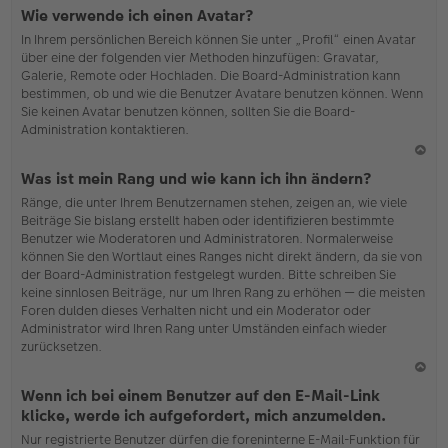
N
Wie verwende ich einen Avatar?
ac
In Ihrem persönlichen Bereich können Sie unter „Profil“ einen Avatar
h
über eine der folgenden vier Methoden hinzufügen: Gravatar,
o
Galerie, Remote oder Hochladen. Die Board-Administration kann
b
bestimmen, ob und wie die Benutzer Avatare benutzen können. Wenn
en
Sie keinen Avatar benutzen können, sollten Sie die Board-
Administration kontaktieren.
N
Was ist mein Rang und wie kann ich ihn ändern?
ac
Ränge, die unter Ihrem Benutzernamen stehen, zeigen an, wie viele
h
Beiträge Sie bislang erstellt haben oder identifizieren bestimmte
o
Benutzer wie Moderatoren und Administratoren. Normalerweise
b
können Sie den Wortlaut eines Ranges nicht direkt ändern, da sie von
en
der Board-Administration festgelegt wurden. Bitte schreiben Sie
keine sinnlosen Beiträge, nur um Ihren Rang zu erhöhen — die meisten
Foren dulden dieses Verhalten nicht und ein Moderator oder
Administrator wird Ihren Rang unter Umständen einfach wieder
zurücksetzen.
N
Wenn ich bei einem Benutzer auf den E-Mail-Link
ac
klicke, werde ich aufgefordert, mich anzumelden.
h
Nur registrierte Benutzer dürfen die foreninterne E-Mail-Funktion für
o