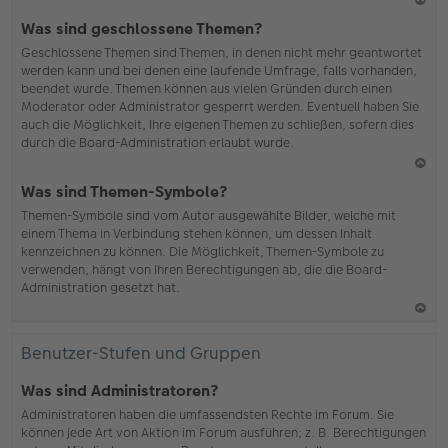
N
Was sind geschlossene Themen?
ac
Geschlossene Themen sind Themen, in denen nicht mehr geantwortet
h
werden kann und bei denen eine laufende Umfrage, falls vorhanden,
o
beendet wurde. Themen können aus vielen Gründen durch einen
b
Moderator oder Administrator gesperrt werden. Eventuell haben Sie
en
auch die Möglichkeit, Ihre eigenen Themen zu schließen, sofern dies
durch die Board-Administration erlaubt wurde.
N
Was sind Themen-Symbole?
ac
Themen-Symbole sind vom Autor ausgewählte Bilder, welche mit
h
einem Thema in Verbindung stehen können, um dessen Inhalt
o
kennzeichnen zu können. Die Möglichkeit, Themen-Symbole zu
b
verwenden, hängt von Ihren Berechtigungen ab, die die Board-
en
Administration gesetzt hat.
N
ac
Benutzer-Stufen und Gruppen
h
o
Was sind Administratoren?
b
Administratoren haben die umfassendsten Rechte im Forum. Sie
en
können jede Art von Aktion im Forum ausführen; z. B. Berechtigungen