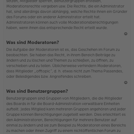
setzen, Mitglieder sperren, Benutzergruppen erstellen,
Moderationsrechte vergeben usw. Die Rechte, die ein Administrator
hat, sind allerdings davon abhängig, welche Rechte ihnen ein Gründer
des Forums oder ein anderer Administrator erteilt hat.
Administratoren können auch volle Moderationsberechtigungen
haben, wenn ihnen das entsprechende Recht erteilt wurde.
N
Was sind Moderatoren?
ac
Die Aufgabe der Moderatoren ist es, das Geschehen im Forum zu
h
beobachten. Sie haben das Recht, in ihrem Bereich Beiträge zu
o
ändern und zu löschen und Themen zu schließen, zu öffnen, zu
b
verschieben und zu teilen. Üblicherweise verhindern Moderatoren,
en
dass Mitglieder „offtopic“, d. h. etwas nicht zum Thema Passendes,
oder Beleidigendes bzw. Angreifendes schreiben.
N
Was sind Benutzergruppen?
ac
Benutzergruppen sind Gruppen von Mitgliedern, die die Mitglieder
h
des Boards in für die Board-Administration verwaltbare Einheiten
o
aufteilt. Jedes Mitglied kann mehreren Gruppen angehören und jeder
b
Gruppe können Berechtigungen zugeteilt werden. Dies erleichtert es
en
den Administratoren, Berechtigungen für mehrere Benutzer auf
einmal zu ändern und sie zum Beispiel zu Moderatoren eines Bereichs
zu machen oder ihnen Zugriff zu einem nichtöffentlichen Forum zu