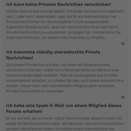
o
Ich kann keine Privaten Nachrichten verschicken!
b
Hierfür kann es drei Gründe geben: Entweder Sie sind nicht registriert
en
und / oder nicht angemeldet, oder die Board-Administration hat
Private Nachrichten für das komplette Forum ausgeschaltet.
Außerdem könnte es sein, dass der Administrator Ihnen das Recht,
Private Nachrichten zu verschicken, entzogen hat. Kontaktieren Sie
einen Administrator, um weitere Informationen zu erhalten.
N
Ich bekomme ständig unerwünschte Private
ac
Nachrichten!
h
Sie können Private Nachrichten, die Ihnen ein Mitglied sendet,
o
automatisch löschen, indem Sie in Ihrem persönlichen Bereich eine
b
entsprechende Regel erstellen. Falls Sie belästigende Nachrichten
en
von jemandem erhalten, so können Sie dies auch einem Administrator
melden. Dieser kann dem betreffenden Mitglied dann verbieten,
Private Nachrichten zu versenden.
N
Ich habe eine Spam-E-Mail von einem Mitglied dieses
ac
Forums erhalten!
h
Es tut uns leid, das zu hören. Das E-Mail-Formular dieses Forums hat
o
einige Sicherheitsvorkehrungen, die Benutzer, die solche Nachrichten
b
senden, identifizieren sollen. Sie sollten einem Administrator die
en