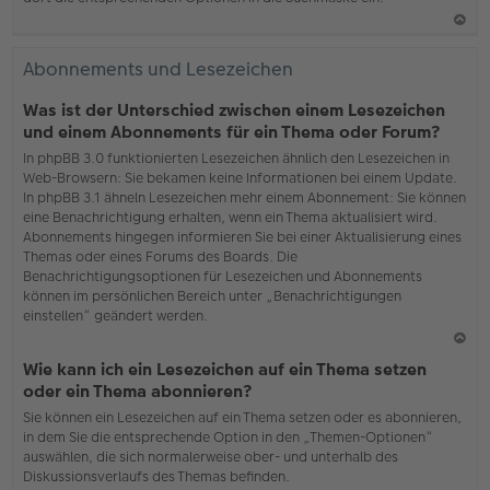
N
ac
Abonnements und Lesezeichen
h
o
Was ist der Unterschied zwischen einem Lesezeichen
b
und einem Abonnements für ein Thema oder Forum?
en
In phpBB 3.0 funktionierten Lesezeichen ähnlich den Lesezeichen in
Web-Browsern: Sie bekamen keine Informationen bei einem Update.
In phpBB 3.1 ähneln Lesezeichen mehr einem Abonnement: Sie können
eine Benachrichtigung erhalten, wenn ein Thema aktualisiert wird.
Abonnements hingegen informieren Sie bei einer Aktualisierung eines
Themas oder eines Forums des Boards. Die
Benachrichtigungsoptionen für Lesezeichen und Abonnements
können im persönlichen Bereich unter „Benachrichtigungen
einstellen“ geändert werden.
N
Wie kann ich ein Lesezeichen auf ein Thema setzen
ac
oder ein Thema abonnieren?
h
Sie können ein Lesezeichen auf ein Thema setzen oder es abonnieren,
o
in dem Sie die entsprechende Option in den „Themen-Optionen“
b
auswählen, die sich normalerweise ober- und unterhalb des
en
Diskussionsverlaufs des Themas befinden.