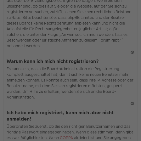
des oder der Erziehungsberechtigten benötigen. Wenn Sie sich
unsicher sind, ob dies auf Sie oder die Website, auf der Sie sich zu
registrieren versuchen, zutrifft, ziehen Sie einen rechtlichen Beistand
zu Rate. Bitte beachten Sie, dass phpBB Limited und der Besitzer
dieses Boards keine Rechtsberatung anbieten kann und nicht die
Anlaufstelle für Rechtsangelegenheiten jeglicher Art ist; außer
solchen, die unter der Frage „An wen soll ich mich wenden, falls es
Beschwerden oder juristische Anfragen zu diesem Forum gibt?“
behandelt werden.
N
Warum kann ich mich nicht registrieren?
ac
Es kann sein, dass die Board-Administration die Registrierung
h
komplett ausgeschaltet hat, damit sich keine neuen Benutzer mehr
o
anmelden können. Es könnte auch sein, dass Ihre IP-Adresse oder der
b
Benutzername, mit dem Sie sich registrieren möchten, gesperrt
en
wurden. Um Hilfe zu erhalten, wenden Sie sich an die Board-
Administration.
N
Ich habe mich registriert, kann mich aber nicht
ac
anmelden!
h
Überprüfen Sie zuerst, ob Sie den richtigen Benutzernamen und das
o
richtige Passwort eingegeben haben. Wenn diese stimmen, dann gibt
b
es zwei Möglichkeiten. Wenn
COPPA
aktiviert ist und Sie angegeben
en