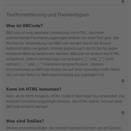
N
ac
Textformatierung und Thementypen
h
o
Was ist BBCode?
b
BBCode ist eine spezielle Umsetzung von HTML, die Ihnen
en
weitreichende Formatierungsmöglichkeiten für Ihren Text gibt. Die
Rechte zur Verwendung von BBCode werden durch die Board-
Administration vergeben, können jedoch auch durch Sie für jeden
einzelnen Beitrag deaktiviert werden. BBCode ist ähnlich wie HTML
aufgebaut, jedoch werden Tags von eckigen („[“ und „]“) statt
spitzen („<“ und „>“) Klammern eingeschlossen. Weitere
Informationen zu BBCode finden Sie auf einer speziellen Hilfe-Seite,
die von der Seite zur Beitragserstellung aus zugänglich ist.
N
Kann ich HTML benutzen?
ac
Nein, es ist nicht möglich, HTML-Code in Beiträgen zu verwenden. Die
h
meisten Formatierungsmöglichkeiten, die HTML bietet, können über
o
BBCode erreicht werden.
b
en
N
Was sind Smilies?
ac
Smilies sind kleine Bilder, die benutzt werden können, um ein Gefühl
h