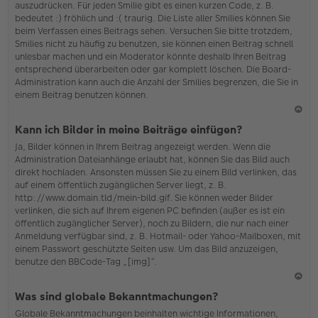
auszudrücken. Für jeden Smilie gibt es einen kurzen Code, z. B.
o
bedeutet :) fröhlich und :( traurig. Die Liste aller Smilies können Sie
b
beim Verfassen eines Beitrags sehen. Versuchen Sie bitte trotzdem,
en
Smilies nicht zu häufig zu benutzen, sie können einen Beitrag schnell
unlesbar machen und ein Moderator könnte deshalb Ihren Beitrag
entsprechend überarbeiten oder gar komplett löschen. Die Board-
Administration kann auch die Anzahl der Smilies begrenzen, die Sie in
einem Beitrag benutzen können.
N
Kann ich Bilder in meine Beiträge einfügen?
ac
Ja, Bilder können in Ihrem Beitrag angezeigt werden. Wenn die
h
Administration Dateianhänge erlaubt hat, können Sie das Bild auch
o
direkt hochladen. Ansonsten müssen Sie zu einem Bild verlinken, das
b
auf einem öffentlich zugänglichen Server liegt, z. B.
en
http://www.domain.tld/mein-bild.gif. Sie können weder Bilder
verlinken, die sich auf Ihrem eigenen PC befinden (außer es ist ein
öffentlich zugänglicher Server), noch zu Bildern, die nur nach einer
Anmeldung verfügbar sind, z. B. Hotmail- oder Yahoo-Mailboxen, mit
einem Passwort geschützte Seiten usw. Um das Bild anzuzeigen,
benutze den BBCode-Tag „[img]“.
N
Was sind globale Bekanntmachungen?
ac
Globale Bekanntmachungen beinhalten wichtige Informationen,
h