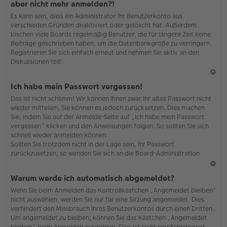
aber nicht mehr anmelden?!
h
Es kann sein, dass ein Administrator Ihr Benutzerkonto aus
o
verschieden Gründen deaktiviert oder gelöscht hat. Außerdem
b
löschen viele Boards regelmäßig Benutzer, die für längere Zeit keine
en
Beiträge geschrieben haben, um die Datenbankgröße zu verringern.
Registrieren Sie sich einfach erneut und nehmen Sie aktiv an den
Diskussionen teil!
N
Ich habe mein Passwort vergessen!
ac
Das ist nicht schlimm! Wir können Ihnen zwar Ihr altes Passwort nicht
h
wieder mitteilen, Sie können es jedoch zurücksetzen. Dies machen
o
Sie, indem Sie auf der Anmelde-Seite auf „Ich habe mein Passwort
b
vergessen“ klicken und den Anweisungen folgen. So sollten Sie sich
en
schnell wieder anmelden können.
Sollten Sie trotzdem nicht in der Lage sein, Ihr Passwort
zurückzusetzen, so wenden Sie sich an die Board-Administration.
N
Warum werde ich automatisch abgemeldet?
ac
Wenn Sie beim Anmelden das Kontrollkästchen „Angemeldet bleiben“
h
nicht auswählen, werden Sie nur für eine Sitzung angemeldet. Dies
o
verhindert den Missbrauch Ihres Benutzerkontos durch einen Dritten.
b
Um angemeldet zu bleiben, können Sie das Kästchen „Angemeldet
en
bleiben“ beim Anmelden auswählen. Dies ist nicht empfehlenswert,