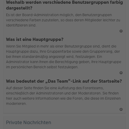
Weshalb werden verschiedene Benutzergruppen farbig
ac
dargestellt?
h
Es ist der Board-Administration möglich, den Benutzergruppen
o
verschiedene Farben zuzuteilen, so dass deren Mitglieder leichter zu
b
identifizieren sind.
en
N
Was ist eine Hauptgruppe?
ac
Wenn Sie Mitglied in mehr als einer Benutzergruppe sind, dient die
h
Hauptgruppe dazu, Ihre Gruppenfarbe sowie den Gruppenrang, der
o
bei Ihnen standardmäßig angezeigt wird, festzulegen. Ein
b
Administrator kann Ihnen die Berechtigung geben, Ihre Hauptgruppe
en
im persönlichen Bereich selbst festzulegen.
N
Was bedeutet der „Das Team“-Link auf der Startseite?
ac
Auf dieser Seite finden Sie eine Auflistung des Forenteams,
h
einschließlich der Administratoren und der Moderatoren. Sie finden
o
hier auch weitere Informationen wie die Foren, die diese im Einzelnen
b
moderieren.
en
N
ac
Private Nachrichten
h