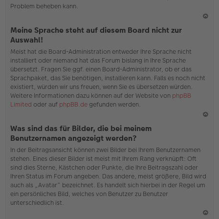
Problem beheben kann.
N
Meine Sprache steht auf diesem Board nicht zur
ac
Auswahl!
h
Meist hat die Board-Administration entweder Ihre Sprache nicht
o
installiert oder niemand hat das Forum bislang in Ihre Sprache
b
übersetzt. Fragen Sie ggf. einen Board-Administrator, ob er das
en
Sprachpaket, das Sie benötigen, installieren kann. Falls es noch nicht
existiert, würden wir uns freuen, wenn Sie es übersetzen würden.
Weitere Informationen dazu können auf der Website von
phpBB
Limited
oder auf
phpBB.de
gefunden werden.
N
Was sind das für Bilder, die bei meinem
ac
Benutzernamen angezeigt werden?
h
In der Beitragsansicht können zwei Bilder bei Ihrem Benutzernamen
o
stehen. Eines dieser Bilder ist meist mit Ihrem Rang verknüpft: Oft
b
sind dies Sterne, Kästchen oder Punkte, die Ihre Beitragszahl oder
en
Ihren Status im Forum angeben. Das andere, meist größere, Bild wird
auch als „Avatar“ bezeichnet. Es handelt sich hierbei in der Regel um
ein persönliches Bild, welches von Benutzer zu Benutzer
unterschiedlich ist.