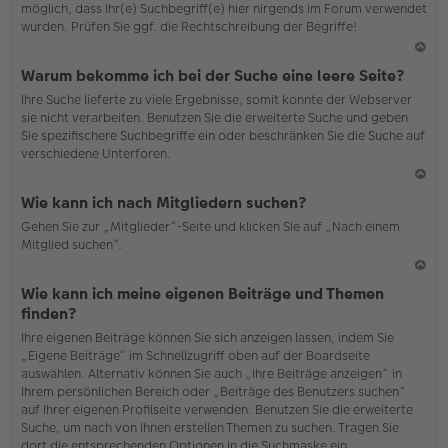
möglich, dass Ihr(e) Suchbegriff(e) hier nirgends im Forum verwendet
wurden. Prüfen Sie ggf. die Rechtschreibung der Begriffe!
N
Warum bekomme ich bei der Suche eine leere Seite?
ac
Ihre Suche lieferte zu viele Ergebnisse, somit konnte der Webserver
h
sie nicht verarbeiten. Benutzen Sie die erweiterte Suche und geben
o
Sie spezifischere Suchbegriffe ein oder beschränken Sie die Suche auf
b
verschiedene Unterforen.
en
N
Wie kann ich nach Mitgliedern suchen?
ac
Gehen Sie zur „Mitglieder“-Seite und klicken Sie auf „Nach einem
h
Mitglied suchen“.
o
b
en
N
Wie kann ich meine eigenen Beiträge und Themen
ac
finden?
h
Ihre eigenen Beiträge können Sie sich anzeigen lassen, indem Sie
o
„Eigene Beiträge“ im Schnellzugriff oben auf der Boardseite
b
auswählen. Alternativ können Sie auch „Ihre Beiträge anzeigen“ in
en
Ihrem persönlichen Bereich oder „Beiträge des Benutzers suchen“
auf Ihrer eigenen Profilseite verwenden. Benutzen Sie die erweiterte
Suche, um nach von Ihnen erstellen Themen zu suchen. Tragen Sie
dort die entsprechenden Optionen in die Suchmaske ein.