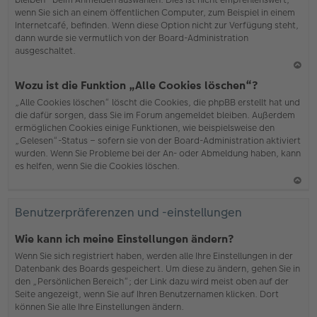
wenn Sie sich an einem öffentlichen Computer, zum Beispiel in einem
Internetcafé, befinden. Wenn diese Option nicht zur Verfügung steht,
dann wurde sie vermutlich von der Board-Administration
ausgeschaltet.
N
Wozu ist die Funktion „Alle Cookies löschen“?
ac
„Alle Cookies löschen“ löscht die Cookies, die phpBB erstellt hat und
h
die dafür sorgen, dass Sie im Forum angemeldet bleiben. Außerdem
o
ermöglichen Cookies einige Funktionen, wie beispielsweise den
b
„Gelesen“-Status – sofern sie von der Board-Administration aktiviert
en
wurden. Wenn Sie Probleme bei der An- oder Abmeldung haben, kann
es helfen, wenn Sie die Cookies löschen.
N
ac
Benutzerpräferenzen und -einstellungen
h
o
Wie kann ich meine Einstellungen ändern?
b
Wenn Sie sich registriert haben, werden alle Ihre Einstellungen in der
en
Datenbank des Boards gespeichert. Um diese zu ändern, gehen Sie in
den „Persönlichen Bereich“; der Link dazu wird meist oben auf der
Seite angezeigt, wenn Sie auf Ihren Benutzernamen klicken. Dort
können Sie alle Ihre Einstellungen ändern.