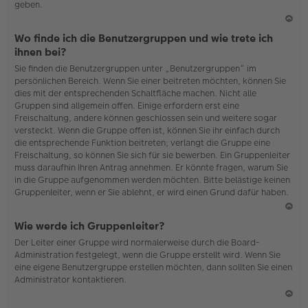
geben.
N
Wo finde ich die Benutzergruppen und wie trete ich
ac
ihnen bei?
h
Sie finden die Benutzergruppen unter „Benutzergruppen“ im
o
persönlichen Bereich. Wenn Sie einer beitreten möchten, können Sie
b
dies mit der entsprechenden Schaltfläche machen. Nicht alle
en
Gruppen sind allgemein offen. Einige erfordern erst eine
Freischaltung, andere können geschlossen sein und weitere sogar
versteckt. Wenn die Gruppe offen ist, können Sie ihr einfach durch
die entsprechende Funktion beitreten; verlangt die Gruppe eine
Freischaltung, so können Sie sich für sie bewerben. Ein Gruppenleiter
muss daraufhin Ihren Antrag annehmen. Er könnte fragen, warum Sie
in die Gruppe aufgenommen werden möchten. Bitte belästige keinen
Gruppenleiter, wenn er Sie ablehnt, er wird einen Grund dafür haben.
N
Wie werde ich Gruppenleiter?
ac
Der Leiter einer Gruppe wird normalerweise durch die Board-
h
Administration festgelegt, wenn die Gruppe erstellt wird. Wenn Sie
o
eine eigene Benutzergruppe erstellen möchten, dann sollten Sie einen
b
Administrator kontaktieren.
en
N