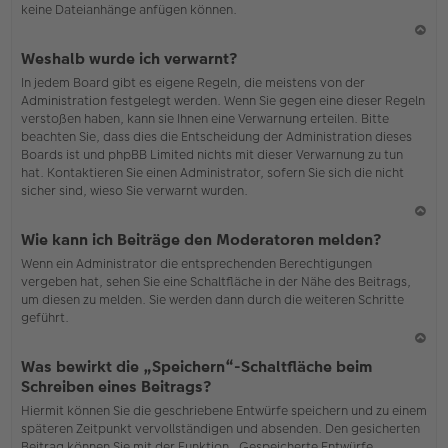
keine Dateianhänge anfügen können.
N
Weshalb wurde ich verwarnt?
ac
In jedem Board gibt es eigene Regeln, die meistens von der
h
Administration festgelegt werden. Wenn Sie gegen eine dieser Regeln
o
verstoßen haben, kann sie Ihnen eine Verwarnung erteilen. Bitte
b
beachten Sie, dass dies die Entscheidung der Administration dieses
en
Boards ist und phpBB Limited nichts mit dieser Verwarnung zu tun
hat. Kontaktieren Sie einen Administrator, sofern Sie sich die nicht
sicher sind, wieso Sie verwarnt wurden.
N
Wie kann ich Beiträge den Moderatoren melden?
ac
Wenn ein Administrator die entsprechenden Berechtigungen
h
vergeben hat, sehen Sie eine Schaltfläche in der Nähe des Beitrags,
o
um diesen zu melden. Sie werden dann durch die weiteren Schritte
b
geführt.
en
N
Was bewirkt die „Speichern“-Schaltfläche beim
ac
Schreiben eines Beitrags?
h
Hiermit können Sie die geschriebene Entwürfe speichern und zu einem
o
späteren Zeitpunkt vervollständigen und absenden. Den gesicherten
b
Beitrag können Sie mit der Funktion „Gespeicherte Entwürfe
en