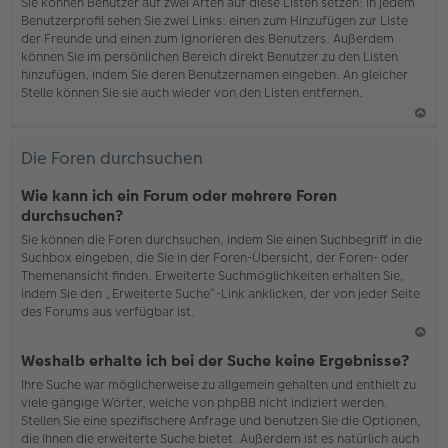
b
Sie können Benutzer auf zwei Arten auf diese Listen setzen: In jedem
en
Benutzerprofil sehen Sie zwei Links: einen zum Hinzufügen zur Liste
der Freunde und einen zum Ignorieren des Benutzers. Außerdem
können Sie im persönlichen Bereich direkt Benutzer zu den Listen
hinzufügen, indem Sie deren Benutzernamen eingeben. An gleicher
Stelle können Sie sie auch wieder von den Listen entfernen.
N
ac
Die Foren durchsuchen
h
o
Wie kann ich ein Forum oder mehrere Foren
b
durchsuchen?
en
Sie können die Foren durchsuchen, indem Sie einen Suchbegriff in die
Suchbox eingeben, die Sie in der Foren-Übersicht, der Foren- oder
Themenansicht finden. Erweiterte Suchmöglichkeiten erhalten Sie,
indem Sie den „Erweiterte Suche“-Link anklicken, der von jeder Seite
des Forums aus verfügbar ist.
N
Weshalb erhalte ich bei der Suche keine Ergebnisse?
ac
Ihre Suche war möglicherweise zu allgemein gehalten und enthielt zu
h
viele gängige Wörter, welche von phpBB nicht indiziert werden.
o
Stellen Sie eine spezifischere Anfrage und benutzen Sie die Optionen,
b
die Ihnen die erweiterte Suche bietet. Außerdem ist es natürlich auch
en