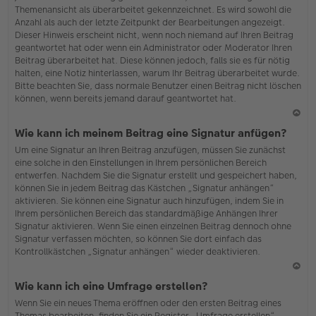
Themenansicht als überarbeitet gekennzeichnet. Es wird sowohl die
Anzahl als auch der letzte Zeitpunkt der Bearbeitungen angezeigt.
Dieser Hinweis erscheint nicht, wenn noch niemand auf Ihren Beitrag
geantwortet hat oder wenn ein Administrator oder Moderator Ihren
Beitrag überarbeitet hat. Diese können jedoch, falls sie es für nötig
halten, eine Notiz hinterlassen, warum Ihr Beitrag überarbeitet wurde.
Bitte beachten Sie, dass normale Benutzer einen Beitrag nicht löschen
können, wenn bereits jemand darauf geantwortet hat.
N
Wie kann ich meinem Beitrag eine Signatur anfügen?
ac
Um eine Signatur an Ihren Beitrag anzufügen, müssen Sie zunächst
h
eine solche in den Einstellungen in Ihrem persönlichen Bereich
o
entwerfen. Nachdem Sie die Signatur erstellt und gespeichert haben,
b
können Sie in jedem Beitrag das Kästchen „Signatur anhängen“
en
aktivieren. Sie können eine Signatur auch hinzufügen, indem Sie in
Ihrem persönlichen Bereich das standardmäßige Anhängen Ihrer
Signatur aktivieren. Wenn Sie einen einzelnen Beitrag dennoch ohne
Signatur verfassen möchten, so können Sie dort einfach das
Kontrollkästchen „Signatur anhängen“ wieder deaktivieren.
N
Wie kann ich eine Umfrage erstellen?
ac
Wenn Sie ein neues Thema eröffnen oder den ersten Beitrag eines
h
Themas bearbeiten, finden Sie ein Register „Umfrage erstellen“