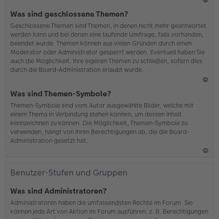
N
Was sind geschlossene Themen?
ac
Geschlossene Themen sind Themen, in denen nicht mehr geantwortet
h
werden kann und bei denen eine laufende Umfrage, falls vorhanden,
o
beendet wurde. Themen können aus vielen Gründen durch einen
b
Moderator oder Administrator gesperrt werden. Eventuell haben Sie
en
auch die Möglichkeit, Ihre eigenen Themen zu schließen, sofern dies
durch die Board-Administration erlaubt wurde.
N
Was sind Themen-Symbole?
ac
Themen-Symbole sind vom Autor ausgewählte Bilder, welche mit
h
einem Thema in Verbindung stehen können, um dessen Inhalt
o
kennzeichnen zu können. Die Möglichkeit, Themen-Symbole zu
b
verwenden, hängt von Ihren Berechtigungen ab, die die Board-
en
Administration gesetzt hat.
N
ac
Benutzer-Stufen und Gruppen
h
o
Was sind Administratoren?
b
Administratoren haben die umfassendsten Rechte im Forum. Sie
en
können jede Art von Aktion im Forum ausführen; z. B. Berechtigungen