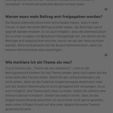
verwalten“ in Ihrem persönlichen Bereich erneut laden.
N
Warum muss mein Beitrag erst freigegeben werden?
ac
Die Board-Administration kann entschieden haben, dass in dem
h
Forum, in dem Sie einen Beitrag erstellt haben, die Beiträge zuerst
o
geprüft werden müssen. Es ist auch möglich, dass die Administration
b
Sie zu einer Gruppe von Benutzern hinzugefügt hat, bei denen sie die
en
Beiträge erst begutachten möchte, bevor sie auf der Seite sichtbar
werden. Bitte kontaktieren Sie die Board-Administration, wenn Sie
weitere Informationen dazu benötigen.
N
Wie markiere ich ein Thema als neu?
ac
Durch Klicken des „Thema als neu markieren“-Links in der
h
Beitragsansicht können Sie das Thema wieder ganz nach oben auf die
o
erste Seite des Forums holen. Wenn Sie den entsprechenden Link
b
nicht sehen, dann ist die Funktion möglicherweise deaktiviert oder
en
seit der letzten Markierung ist nicht genügend Zeit vergangen. Es ist
auch möglich, das Thema nach oben zu holen, indem Sie einfach eine
Antwort darauf schreiben. Stellen Sie jedoch sicher, dass Sie die
Regeln dieses Boards beachten! Es wird meist nicht gerne gesehen,
wenn ohne triftigen Grund auf alte oder abgeschlossene Themen
geantwortet wird.