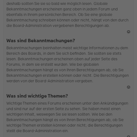
deshalb sollten Sie sie so bald wie möglich lesen. Globale
o
Bekanntmachungen erscheinen ganz oben in jedem Forum und
b
ebenfalls in Ihrem persönlichen Bereich. Ob Sie eine globale
en
Bekanntmachung schreiben können oder nicht, hängt von den durch
die Board-Administration vergebenen Berechtigungen ab.
N
Was sind Bekanntmachungen?
ac
Bekanntmachungen beinhalten meist wichtige Informationen zu dem
h
Bereich des Boards, in dem Sie sich befinden. Sie sollten sie stets
o
lesen. Bekanntmachungen erscheinen oben auf jeder Seite des
b
Forums, in dem sie erstellt wurden. Wie bei globalen
en
Bekanntmachungen hängt es von Ihren Berechtigungen ab, ob Sie
Bekanntmachungen erstellen können oder nicht. Die Berechtigungen
werden von der Board-Administration vergeben.
N
Was sind wichtige Themen?
ac
Wichtige Themen eines Forums erscheinen unter den Ankündigungen
h
und sind nur auf der ersten Seite zu sehen. Sie haben meist einen
o
wichtigen Inhalt, weswegen Sie sie lesen sollten. Wie bei den
b
Bekanntmachungen hängt es von Ihren Berechtigungen ab, ob Sie
en
wichtige Themen erstellen können oder nicht; die Berechtigungen
stellt die Board-Administration ein.