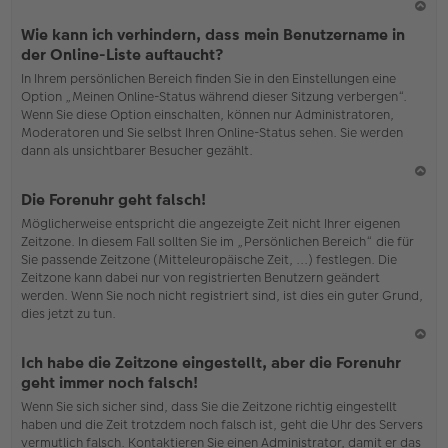
N
Wie kann ich verhindern, dass mein Benutzername in
ac
der Online-Liste auftaucht?
h
In Ihrem persönlichen Bereich finden Sie in den Einstellungen eine
o
Option „Meinen Online-Status während dieser Sitzung verbergen“.
b
Wenn Sie diese Option einschalten, können nur Administratoren,
en
Moderatoren und Sie selbst Ihren Online-Status sehen. Sie werden
dann als unsichtbarer Besucher gezählt.
N
Die Forenuhr geht falsch!
ac
Möglicherweise entspricht die angezeigte Zeit nicht Ihrer eigenen
h
Zeitzone. In diesem Fall sollten Sie im „Persönlichen Bereich“ die für
o
Sie passende Zeitzone (Mitteleuropäische Zeit, ...) festlegen. Die
b
Zeitzone kann dabei nur von registrierten Benutzern geändert
en
werden. Wenn Sie noch nicht registriert sind, ist dies ein guter Grund,
dies jetzt zu tun.
N
Ich habe die Zeitzone eingestellt, aber die Forenuhr
ac
geht immer noch falsch!
h
Wenn Sie sich sicher sind, dass Sie die Zeitzone richtig eingestellt
o
haben und die Zeit trotzdem noch falsch ist, geht die Uhr des Servers
b
vermutlich falsch. Kontaktieren Sie einen Administrator, damit er das
en