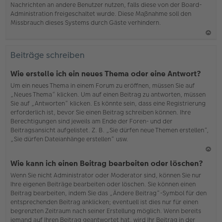
Nachrichten an andere Benutzer nutzen, falls diese von der Board-
b
Administration freigeschaltet wurde. Diese Maßnahme soll den
en
Missbrauch dieses Systems durch Gäste verhindern.
N
ac
Beiträge schreiben
h
o
Wie erstelle ich ein neues Thema oder eine Antwort?
b
Um ein neues Thema in einem Forum zu eröffnen, müssen Sie auf
en
„Neues Thema“ klicken. Um auf einen Beitrag zu antworten, müssen
Sie auf „Antworten“ klicken. Es könnte sein, dass eine Registrierung
erforderlich ist, bevor Sie einen Beitrag schreiben können. Ihre
Berechtigungen sind jeweils am Ende der Foren- und der
Beitragsansicht aufgelistet. Z. B. „Sie dürfen neue Themen erstellen“,
„Sie dürfen Dateianhänge erstellen“ usw.
N
Wie kann ich einen Beitrag bearbeiten oder löschen?
ac
Wenn Sie nicht Administrator oder Moderator sind, können Sie nur
h
Ihre eigenen Beiträge bearbeiten oder löschen. Sie können einen
o
Beitrag bearbeiten, indem Sie das „Ändere Beitrag“-Symbol für den
b
entsprechenden Beitrag anklicken; eventuell ist dies nur für einen
en
begrenzten Zeitraum nach seiner Erstellung möglich. Wenn bereits
jemand auf Ihren Beitrag geantwortet hat, wird Ihr Beitrag in der