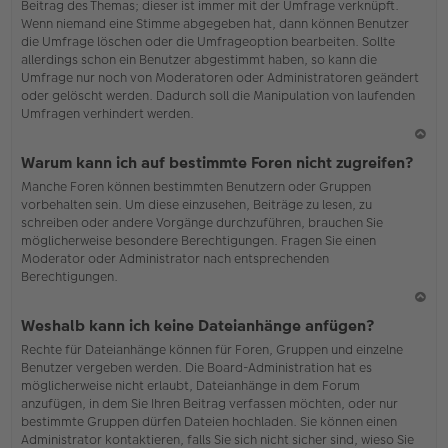
Beitrag des Themas; dieser ist immer mit der Umfrage verknüpft.
en
Wenn niemand eine Stimme abgegeben hat, dann können Benutzer
die Umfrage löschen oder die Umfrageoption bearbeiten. Sollte
allerdings schon ein Benutzer abgestimmt haben, so kann die
Umfrage nur noch von Moderatoren oder Administratoren geändert
oder gelöscht werden. Dadurch soll die Manipulation von laufenden
Umfragen verhindert werden.
N
Warum kann ich auf bestimmte Foren nicht zugreifen?
ac
Manche Foren können bestimmten Benutzern oder Gruppen
h
vorbehalten sein. Um diese einzusehen, Beiträge zu lesen, zu
o
schreiben oder andere Vorgänge durchzuführen, brauchen Sie
b
möglicherweise besondere Berechtigungen. Fragen Sie einen
en
Moderator oder Administrator nach entsprechenden
Berechtigungen.
N
Weshalb kann ich keine Dateianhänge anfügen?
ac
Rechte für Dateianhänge können für Foren, Gruppen und einzelne
h
Benutzer vergeben werden. Die Board-Administration hat es
o
möglicherweise nicht erlaubt, Dateianhänge in dem Forum
b
anzufügen, in dem Sie Ihren Beitrag verfassen möchten, oder nur
en
bestimmte Gruppen dürfen Dateien hochladen. Sie können einen
Administrator kontaktieren, falls Sie sich nicht sicher sind, wieso Sie