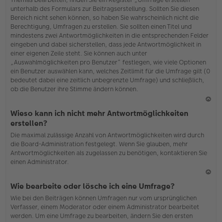
o
unterhalb des Formulars zur Beitragserstellung. Sollten Sie diesen
b
Bereich nicht sehen können, so haben Sie wahrscheinlich nicht die
en
Berechtigung, Umfragen zu erstellen. Sie sollten einen Titel und
mindestens zwei Antwortmöglichkeiten in die entsprechenden Felder
eingeben und dabei sicherstellen, dass jede Antwortmöglichkeit in
einer eigenen Zeile steht. Sie können auch unter
„Auswahlmöglichkeiten pro Benutzer“ festlegen, wie viele Optionen
ein Benutzer auswählen kann, welches Zeitlimit für die Umfrage gilt (0
bedeutet dabei eine zeitlich unbegrenzte Umfrage) und schließlich,
ob die Benutzer ihre Stimme ändern können.
N
Wieso kann ich nicht mehr Antwortmöglichkeiten
ac
erstellen?
h
Die maximal zulässige Anzahl von Antwortmöglichkeiten wird durch
o
die Board-Administration festgelegt. Wenn Sie glauben, mehr
b
Antwortmöglichkeiten als zugelassen zu benötigen, kontaktieren Sie
en
einen Administrator.
N
Wie bearbeite oder lösche ich eine Umfrage?
ac
Wie bei den Beiträgen können Umfragen nur vom ursprünglichen
h
Verfasser, einem Moderator oder einem Administrator bearbeitet
o
werden. Um eine Umfrage zu bearbeiten, ändern Sie den ersten
b