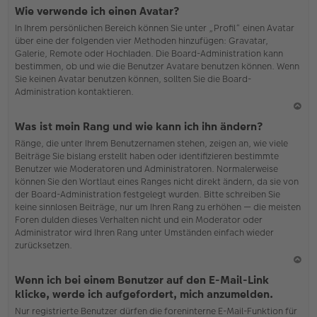
N
Wie verwende ich einen Avatar?
ac
In Ihrem persönlichen Bereich können Sie unter „Profil“ einen Avatar
h
über eine der folgenden vier Methoden hinzufügen: Gravatar,
o
Galerie, Remote oder Hochladen. Die Board-Administration kann
b
bestimmen, ob und wie die Benutzer Avatare benutzen können. Wenn
en
Sie keinen Avatar benutzen können, sollten Sie die Board-
Administration kontaktieren.
N
Was ist mein Rang und wie kann ich ihn ändern?
ac
Ränge, die unter Ihrem Benutzernamen stehen, zeigen an, wie viele
h
Beiträge Sie bislang erstellt haben oder identifizieren bestimmte
o
Benutzer wie Moderatoren und Administratoren. Normalerweise
b
können Sie den Wortlaut eines Ranges nicht direkt ändern, da sie von
en
der Board-Administration festgelegt wurden. Bitte schreiben Sie
keine sinnlosen Beiträge, nur um Ihren Rang zu erhöhen — die meisten
Foren dulden dieses Verhalten nicht und ein Moderator oder
Administrator wird Ihren Rang unter Umständen einfach wieder
zurücksetzen.
N
Wenn ich bei einem Benutzer auf den E-Mail-Link
ac
klicke, werde ich aufgefordert, mich anzumelden.
h
Nur registrierte Benutzer dürfen die foreninterne E-Mail-Funktion für
o