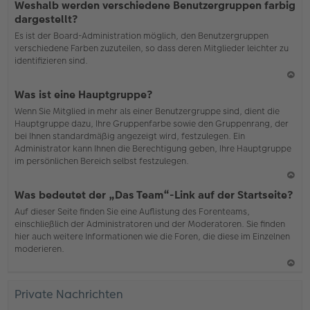
Weshalb werden verschiedene Benutzergruppen farbig
ac
dargestellt?
h
Es ist der Board-Administration möglich, den Benutzergruppen
o
verschiedene Farben zuzuteilen, so dass deren Mitglieder leichter zu
b
identifizieren sind.
en
N
Was ist eine Hauptgruppe?
ac
Wenn Sie Mitglied in mehr als einer Benutzergruppe sind, dient die
h
Hauptgruppe dazu, Ihre Gruppenfarbe sowie den Gruppenrang, der
o
bei Ihnen standardmäßig angezeigt wird, festzulegen. Ein
b
Administrator kann Ihnen die Berechtigung geben, Ihre Hauptgruppe
en
im persönlichen Bereich selbst festzulegen.
N
Was bedeutet der „Das Team“-Link auf der Startseite?
ac
Auf dieser Seite finden Sie eine Auflistung des Forenteams,
h
einschließlich der Administratoren und der Moderatoren. Sie finden
o
hier auch weitere Informationen wie die Foren, die diese im Einzelnen
b
moderieren.
en
N
ac
Private Nachrichten
h