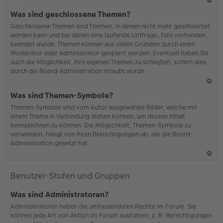
N
Was sind geschlossene Themen?
ac
Geschlossene Themen sind Themen, in denen nicht mehr geantwortet
h
werden kann und bei denen eine laufende Umfrage, falls vorhanden,
o
beendet wurde. Themen können aus vielen Gründen durch einen
b
Moderator oder Administrator gesperrt werden. Eventuell haben Sie
en
auch die Möglichkeit, Ihre eigenen Themen zu schließen, sofern dies
durch die Board-Administration erlaubt wurde.
N
Was sind Themen-Symbole?
ac
Themen-Symbole sind vom Autor ausgewählte Bilder, welche mit
h
einem Thema in Verbindung stehen können, um dessen Inhalt
o
kennzeichnen zu können. Die Möglichkeit, Themen-Symbole zu
b
verwenden, hängt von Ihren Berechtigungen ab, die die Board-
en
Administration gesetzt hat.
N
ac
Benutzer-Stufen und Gruppen
h
o
Was sind Administratoren?
b
Administratoren haben die umfassendsten Rechte im Forum. Sie
en
können jede Art von Aktion im Forum ausführen; z. B. Berechtigungen