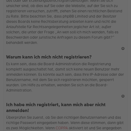
des oder der Erziehungsberechtigten benötigen. Wenn Sie sich
unsicher sind, ob dies auf Sie oder die Website, auf der Sie sich zu
registrieren versuchen, zutrifft, ziehen Sie einen rechtlichen Beistand
zu Rate. Bitte beachten Sie, dass phpBB Limited und der Besitzer
dieses Boards keine Rechtsberatung anbieten kann und nicht die
Anlaufstelle für Rechtsangelegenheiten jeglicher Art ist; außer
solchen, die unter der Frage „An wen soll ich mich wenden, falls es
Beschwerden oder juristische Anfragen zu diesem Forum gibt?“
behandelt werden.
N
Warum kann ich mich nicht registrieren?
ac
Es kann sein, dass die Board-Administration die Registrierung
h
komplett ausgeschaltet hat, damit sich keine neuen Benutzer mehr
o
anmelden können. Es könnte auch sein, dass Ihre IP-Adresse oder der
b
Benutzername, mit dem Sie sich registrieren möchten, gesperrt
en
wurden. Um Hilfe zu erhalten, wenden Sie sich an die Board-
Administration.
N
Ich habe mich registriert, kann mich aber nicht
ac
anmelden!
h
Überprüfen Sie zuerst, ob Sie den richtigen Benutzernamen und das
o
richtige Passwort eingegeben haben. Wenn diese stimmen, dann gibt
b
es zwei Möglichkeiten. Wenn
COPPA
aktiviert ist und Sie angegeben
en