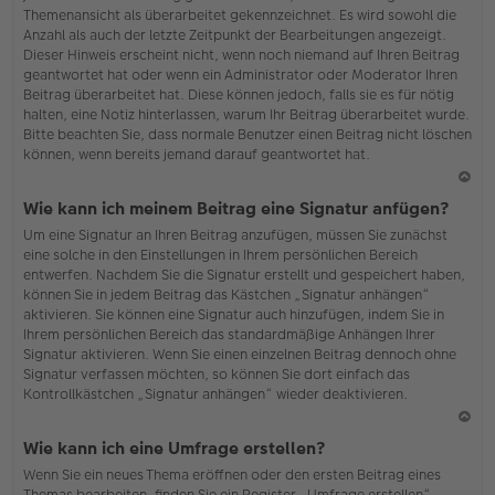
Themenansicht als überarbeitet gekennzeichnet. Es wird sowohl die
Anzahl als auch der letzte Zeitpunkt der Bearbeitungen angezeigt.
Dieser Hinweis erscheint nicht, wenn noch niemand auf Ihren Beitrag
geantwortet hat oder wenn ein Administrator oder Moderator Ihren
Beitrag überarbeitet hat. Diese können jedoch, falls sie es für nötig
halten, eine Notiz hinterlassen, warum Ihr Beitrag überarbeitet wurde.
Bitte beachten Sie, dass normale Benutzer einen Beitrag nicht löschen
können, wenn bereits jemand darauf geantwortet hat.
N
Wie kann ich meinem Beitrag eine Signatur anfügen?
ac
Um eine Signatur an Ihren Beitrag anzufügen, müssen Sie zunächst
h
eine solche in den Einstellungen in Ihrem persönlichen Bereich
o
entwerfen. Nachdem Sie die Signatur erstellt und gespeichert haben,
b
können Sie in jedem Beitrag das Kästchen „Signatur anhängen“
en
aktivieren. Sie können eine Signatur auch hinzufügen, indem Sie in
Ihrem persönlichen Bereich das standardmäßige Anhängen Ihrer
Signatur aktivieren. Wenn Sie einen einzelnen Beitrag dennoch ohne
Signatur verfassen möchten, so können Sie dort einfach das
Kontrollkästchen „Signatur anhängen“ wieder deaktivieren.
N
Wie kann ich eine Umfrage erstellen?
ac
Wenn Sie ein neues Thema eröffnen oder den ersten Beitrag eines
h
Themas bearbeiten, finden Sie ein Register „Umfrage erstellen“