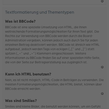
N
ac
Textformatierung und Thementypen
h
o
Was ist BBCode?
b
BBCode ist eine spezielle Umsetzung von HTML, die Ihnen
en
weitreichende Formatierungsmöglichkeiten für Ihren Text gibt. Die
Rechte zur Verwendung von BBCode werden durch die Board-
Administration vergeben, können jedoch auch durch Sie für jeden
einzelnen Beitrag deaktiviert werden. BBCode ist ähnlich wie HTML
aufgebaut, jedoch werden Tags von eckigen („[“ und „]“) statt
spitzen („<“ und „>“) Klammern eingeschlossen. Weitere
Informationen zu BBCode finden Sie auf einer speziellen Hilfe-Seite,
die von der Seite zur Beitragserstellung aus zugänglich ist.
N
Kann ich HTML benutzen?
ac
Nein, es ist nicht möglich, HTML-Code in Beiträgen zu verwenden. Die
h
meisten Formatierungsmöglichkeiten, die HTML bietet, können über
o
BBCode erreicht werden.
b
en
N
Was sind Smilies?
ac
Smilies sind kleine Bilder, die benutzt werden können, um ein Gefühl
h