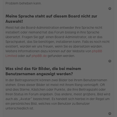
Problem beheben kann.
N
Meine Sprache steht auf diesem Board nicht zur
ac
Auswahl!
h
Meist hat die Board-Administration entweder Ihre Sprache nicht
o
installiert oder niemand hat das Forum bislang in Ihre Sprache
b
übersetzt. Fragen Sie ggf. einen Board-Administrator, ob er das
en
Sprachpaket, das Sie benötigen, installieren kann. Falls es noch nicht
existiert, würden wir uns freuen, wenn Sie es übersetzen würden.
Weitere Informationen dazu können auf der Website von
phpBB
Limited
oder auf
phpBB.de
gefunden werden.
N
Was sind das für Bilder, die bei meinem
ac
Benutzernamen angezeigt werden?
h
In der Beitragsansicht können zwei Bilder bei Ihrem Benutzernamen
o
stehen. Eines dieser Bilder ist meist mit Ihrem Rang verknüpft: Oft
b
sind dies Sterne, Kästchen oder Punkte, die Ihre Beitragszahl oder
en
Ihren Status im Forum angeben. Das andere, meist größere, Bild wird
auch als „Avatar“ bezeichnet. Es handelt sich hierbei in der Regel um
ein persönliches Bild, welches von Benutzer zu Benutzer
unterschiedlich ist.