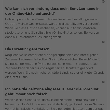
N
Wie kann ich verhindern, dass mein Benutzername in
ac
der Online-Liste auftaucht?
h
In Ihrem persönlichen Bereich finden Sie in den Einstellungen eine
o
Option „Meinen Online-Status während dieser Sitzung verbergen“.
b
Wenn Sie diese Option einschalten, können nur Administratoren,
en
Moderatoren und Sie selbst Ihren Online-Status sehen. Sie werden
dann als unsichtbarer Besucher gezählt.
N
Die Forenuhr geht falsch!
ac
Möglicherweise entspricht die angezeigte Zeit nicht Ihrer eigenen
h
Zeitzone. In diesem Fall sollten Sie im „Persönlichen Bereich“ die für
o
Sie passende Zeitzone (Mitteleuropäische Zeit, ...) festlegen. Die
b
Zeitzone kann dabei nur von registrierten Benutzern geändert
en
werden. Wenn Sie noch nicht registriert sind, ist dies ein guter Grund,
dies jetzt zu tun.
N
Ich habe die Zeitzone eingestellt, aber die Forenuhr
ac
geht immer noch falsch!
h
Wenn Sie sich sicher sind, dass Sie die Zeitzone richtig eingestellt
o
haben und die Zeit trotzdem noch falsch ist, geht die Uhr des Servers
b
vermutlich falsch. Kontaktieren Sie einen Administrator, damit er das
en