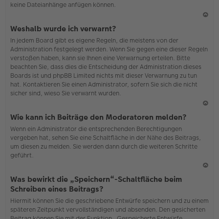
keine Dateianhänge anfügen können.
N
Weshalb wurde ich verwarnt?
ac
In jedem Board gibt es eigene Regeln, die meistens von der
h
Administration festgelegt werden. Wenn Sie gegen eine dieser Regeln
o
verstoßen haben, kann sie Ihnen eine Verwarnung erteilen. Bitte
b
beachten Sie, dass dies die Entscheidung der Administration dieses
en
Boards ist und phpBB Limited nichts mit dieser Verwarnung zu tun
hat. Kontaktieren Sie einen Administrator, sofern Sie sich die nicht
sicher sind, wieso Sie verwarnt wurden.
N
Wie kann ich Beiträge den Moderatoren melden?
ac
Wenn ein Administrator die entsprechenden Berechtigungen
h
vergeben hat, sehen Sie eine Schaltfläche in der Nähe des Beitrags,
o
um diesen zu melden. Sie werden dann durch die weiteren Schritte
b
geführt.
en
N
Was bewirkt die „Speichern“-Schaltfläche beim
ac
Schreiben eines Beitrags?
h
Hiermit können Sie die geschriebene Entwürfe speichern und zu einem
o
späteren Zeitpunkt vervollständigen und absenden. Den gesicherten
b
Beitrag können Sie mit der Funktion „Gespeicherte Entwürfe
en