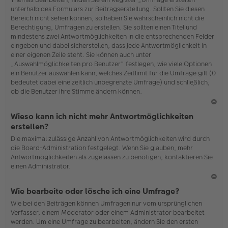
o
unterhalb des Formulars zur Beitragserstellung. Sollten Sie diesen
b
Bereich nicht sehen können, so haben Sie wahrscheinlich nicht die
en
Berechtigung, Umfragen zu erstellen. Sie sollten einen Titel und
mindestens zwei Antwortmöglichkeiten in die entsprechenden Felder
eingeben und dabei sicherstellen, dass jede Antwortmöglichkeit in
einer eigenen Zeile steht. Sie können auch unter
„Auswahlmöglichkeiten pro Benutzer“ festlegen, wie viele Optionen
ein Benutzer auswählen kann, welches Zeitlimit für die Umfrage gilt (0
bedeutet dabei eine zeitlich unbegrenzte Umfrage) und schließlich,
ob die Benutzer ihre Stimme ändern können.
N
Wieso kann ich nicht mehr Antwortmöglichkeiten
ac
erstellen?
h
Die maximal zulässige Anzahl von Antwortmöglichkeiten wird durch
o
die Board-Administration festgelegt. Wenn Sie glauben, mehr
b
Antwortmöglichkeiten als zugelassen zu benötigen, kontaktieren Sie
en
einen Administrator.
N
Wie bearbeite oder lösche ich eine Umfrage?
ac
Wie bei den Beiträgen können Umfragen nur vom ursprünglichen
h
Verfasser, einem Moderator oder einem Administrator bearbeitet
o
werden. Um eine Umfrage zu bearbeiten, ändern Sie den ersten
b