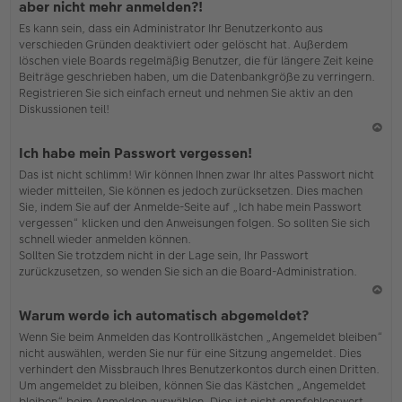
aber nicht mehr anmelden?!
h
Es kann sein, dass ein Administrator Ihr Benutzerkonto aus
o
verschieden Gründen deaktiviert oder gelöscht hat. Außerdem
b
löschen viele Boards regelmäßig Benutzer, die für längere Zeit keine
en
Beiträge geschrieben haben, um die Datenbankgröße zu verringern.
Registrieren Sie sich einfach erneut und nehmen Sie aktiv an den
Diskussionen teil!
N
Ich habe mein Passwort vergessen!
ac
Das ist nicht schlimm! Wir können Ihnen zwar Ihr altes Passwort nicht
h
wieder mitteilen, Sie können es jedoch zurücksetzen. Dies machen
o
Sie, indem Sie auf der Anmelde-Seite auf „Ich habe mein Passwort
b
vergessen“ klicken und den Anweisungen folgen. So sollten Sie sich
en
schnell wieder anmelden können.
Sollten Sie trotzdem nicht in der Lage sein, Ihr Passwort
zurückzusetzen, so wenden Sie sich an die Board-Administration.
N
Warum werde ich automatisch abgemeldet?
ac
Wenn Sie beim Anmelden das Kontrollkästchen „Angemeldet bleiben“
h
nicht auswählen, werden Sie nur für eine Sitzung angemeldet. Dies
o
verhindert den Missbrauch Ihres Benutzerkontos durch einen Dritten.
b
Um angemeldet zu bleiben, können Sie das Kästchen „Angemeldet
en
bleiben“ beim Anmelden auswählen. Dies ist nicht empfehlenswert,