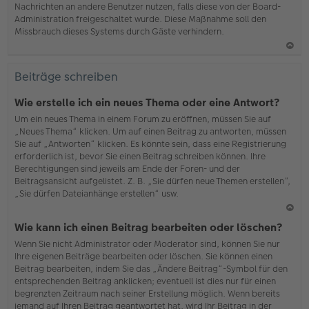
Nachrichten an andere Benutzer nutzen, falls diese von der Board-
b
Administration freigeschaltet wurde. Diese Maßnahme soll den
en
Missbrauch dieses Systems durch Gäste verhindern.
N
ac
Beiträge schreiben
h
o
Wie erstelle ich ein neues Thema oder eine Antwort?
b
Um ein neues Thema in einem Forum zu eröffnen, müssen Sie auf
en
„Neues Thema“ klicken. Um auf einen Beitrag zu antworten, müssen
Sie auf „Antworten“ klicken. Es könnte sein, dass eine Registrierung
erforderlich ist, bevor Sie einen Beitrag schreiben können. Ihre
Berechtigungen sind jeweils am Ende der Foren- und der
Beitragsansicht aufgelistet. Z. B. „Sie dürfen neue Themen erstellen“,
„Sie dürfen Dateianhänge erstellen“ usw.
N
Wie kann ich einen Beitrag bearbeiten oder löschen?
ac
Wenn Sie nicht Administrator oder Moderator sind, können Sie nur
h
Ihre eigenen Beiträge bearbeiten oder löschen. Sie können einen
o
Beitrag bearbeiten, indem Sie das „Ändere Beitrag“-Symbol für den
b
entsprechenden Beitrag anklicken; eventuell ist dies nur für einen
en
begrenzten Zeitraum nach seiner Erstellung möglich. Wenn bereits
jemand auf Ihren Beitrag geantwortet hat, wird Ihr Beitrag in der