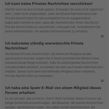
o
Ich kann keine Privaten Nachrichten verschicken!
b
Hierfür kann es drei Gründe geben: Entweder Sie sind nicht registriert
en
und / oder nicht angemeldet, oder die Board-Administration hat
Private Nachrichten für das komplette Forum ausgeschaltet.
Außerdem könnte es sein, dass der Administrator Ihnen das Recht,
Private Nachrichten zu verschicken, entzogen hat. Kontaktieren Sie
einen Administrator, um weitere Informationen zu erhalten.
N
Ich bekomme ständig unerwünschte Private
ac
Nachrichten!
h
Sie können Private Nachrichten, die Ihnen ein Mitglied sendet,
o
automatisch löschen, indem Sie in Ihrem persönlichen Bereich eine
b
entsprechende Regel erstellen. Falls Sie belästigende Nachrichten
en
von jemandem erhalten, so können Sie dies auch einem Administrator
melden. Dieser kann dem betreffenden Mitglied dann verbieten,
Private Nachrichten zu versenden.
N
Ich habe eine Spam-E-Mail von einem Mitglied dieses
ac
Forums erhalten!
h
Es tut uns leid, das zu hören. Das E-Mail-Formular dieses Forums hat
o
einige Sicherheitsvorkehrungen, die Benutzer, die solche Nachrichten
b
senden, identifizieren sollen. Sie sollten einem Administrator die
en