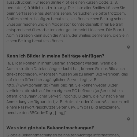
auszudrücken. Für jeden Smilie gibt es einen kurzen Code, z. B.
o
bedeutet :) fröhlich und :( traurig. Die Liste aller Smilies können Sie
b
beim Verfassen eines Beitrags sehen. Versuchen Sie bitte trotzdem,
en
Smilies nicht zu häufig zu benutzen, sie können einen Beitrag schnell
unlesbar machen und ein Moderator könnte deshalb Ihren Beitrag
entsprechend überarbeiten oder gar komplett löschen. Die Board-
Administration kann auch die Anzahl der Smilies begrenzen, die Sie in
einem Beitrag benutzen können.
N
Kann ich Bilder in meine Beiträge einfügen?
ac
Ja, Bilder können in Ihrem Beitrag angezeigt werden. Wenn die
h
Administration Dateianhänge erlaubt hat, können Sie das Bild auch
o
direkt hochladen. Ansonsten müssen Sie zu einem Bild verlinken, das
b
auf einem öffentlich zugänglichen Server liegt, z. B.
en
http://www.domain.tld/mein-bild.gif. Sie können weder Bilder
verlinken, die sich auf Ihrem eigenen PC befinden (außer es ist ein
öffentlich zugänglicher Server), noch zu Bildern, die nur nach einer
Anmeldung verfügbar sind, z. B. Hotmail- oder Yahoo-Mailboxen, mit
einem Passwort geschützte Seiten usw. Um das Bild anzuzeigen,
benutze den BBCode-Tag „[img]“.
N
Was sind globale Bekanntmachungen?
ac
Globale Bekanntmachungen beinhalten wichtige Informationen,
h