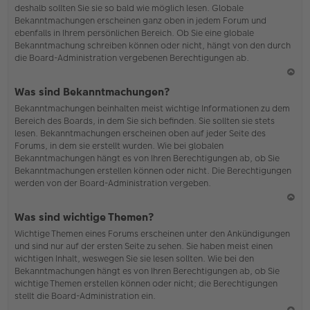
deshalb sollten Sie sie so bald wie möglich lesen. Globale
o
Bekanntmachungen erscheinen ganz oben in jedem Forum und
b
ebenfalls in Ihrem persönlichen Bereich. Ob Sie eine globale
en
Bekanntmachung schreiben können oder nicht, hängt von den durch
die Board-Administration vergebenen Berechtigungen ab.
N
Was sind Bekanntmachungen?
ac
Bekanntmachungen beinhalten meist wichtige Informationen zu dem
h
Bereich des Boards, in dem Sie sich befinden. Sie sollten sie stets
o
lesen. Bekanntmachungen erscheinen oben auf jeder Seite des
b
Forums, in dem sie erstellt wurden. Wie bei globalen
en
Bekanntmachungen hängt es von Ihren Berechtigungen ab, ob Sie
Bekanntmachungen erstellen können oder nicht. Die Berechtigungen
werden von der Board-Administration vergeben.
N
Was sind wichtige Themen?
ac
Wichtige Themen eines Forums erscheinen unter den Ankündigungen
h
und sind nur auf der ersten Seite zu sehen. Sie haben meist einen
o
wichtigen Inhalt, weswegen Sie sie lesen sollten. Wie bei den
b
Bekanntmachungen hängt es von Ihren Berechtigungen ab, ob Sie
en
wichtige Themen erstellen können oder nicht; die Berechtigungen
stellt die Board-Administration ein.