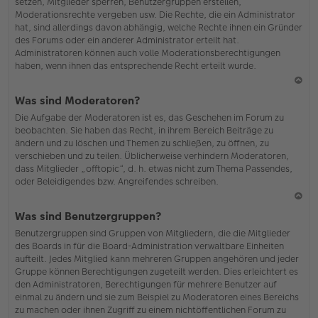
setzen, Mitglieder sperren, Benutzergruppen erstellen,
Moderationsrechte vergeben usw. Die Rechte, die ein Administrator
hat, sind allerdings davon abhängig, welche Rechte ihnen ein Gründer
des Forums oder ein anderer Administrator erteilt hat.
Administratoren können auch volle Moderationsberechtigungen
haben, wenn ihnen das entsprechende Recht erteilt wurde.
N
Was sind Moderatoren?
ac
Die Aufgabe der Moderatoren ist es, das Geschehen im Forum zu
h
beobachten. Sie haben das Recht, in ihrem Bereich Beiträge zu
o
ändern und zu löschen und Themen zu schließen, zu öffnen, zu
b
verschieben und zu teilen. Üblicherweise verhindern Moderatoren,
en
dass Mitglieder „offtopic“, d. h. etwas nicht zum Thema Passendes,
oder Beleidigendes bzw. Angreifendes schreiben.
N
Was sind Benutzergruppen?
ac
Benutzergruppen sind Gruppen von Mitgliedern, die die Mitglieder
h
des Boards in für die Board-Administration verwaltbare Einheiten
o
aufteilt. Jedes Mitglied kann mehreren Gruppen angehören und jeder
b
Gruppe können Berechtigungen zugeteilt werden. Dies erleichtert es
en
den Administratoren, Berechtigungen für mehrere Benutzer auf
einmal zu ändern und sie zum Beispiel zu Moderatoren eines Bereichs
zu machen oder ihnen Zugriff zu einem nichtöffentlichen Forum zu