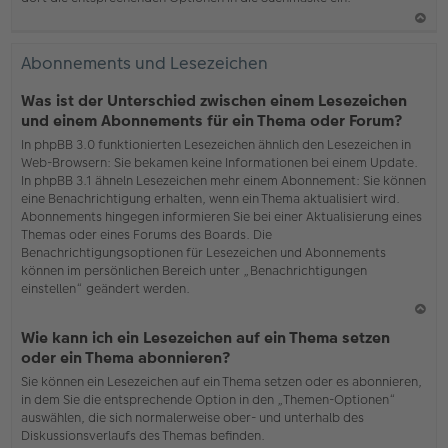
N
ac
Abonnements und Lesezeichen
h
o
Was ist der Unterschied zwischen einem Lesezeichen
b
und einem Abonnements für ein Thema oder Forum?
en
In phpBB 3.0 funktionierten Lesezeichen ähnlich den Lesezeichen in
Web-Browsern: Sie bekamen keine Informationen bei einem Update.
In phpBB 3.1 ähneln Lesezeichen mehr einem Abonnement: Sie können
eine Benachrichtigung erhalten, wenn ein Thema aktualisiert wird.
Abonnements hingegen informieren Sie bei einer Aktualisierung eines
Themas oder eines Forums des Boards. Die
Benachrichtigungsoptionen für Lesezeichen und Abonnements
können im persönlichen Bereich unter „Benachrichtigungen
einstellen“ geändert werden.
N
Wie kann ich ein Lesezeichen auf ein Thema setzen
ac
oder ein Thema abonnieren?
h
Sie können ein Lesezeichen auf ein Thema setzen oder es abonnieren,
o
in dem Sie die entsprechende Option in den „Themen-Optionen“
b
auswählen, die sich normalerweise ober- und unterhalb des
en
Diskussionsverlaufs des Themas befinden.