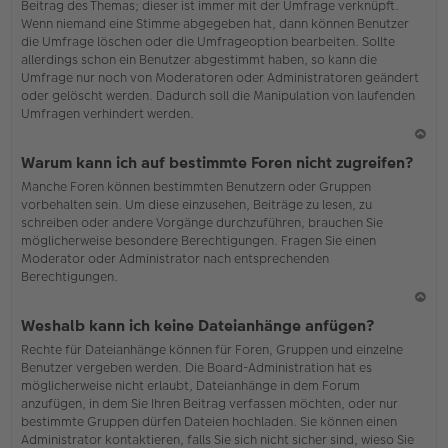
Beitrag des Themas; dieser ist immer mit der Umfrage verknüpft.
en
Wenn niemand eine Stimme abgegeben hat, dann können Benutzer
die Umfrage löschen oder die Umfrageoption bearbeiten. Sollte
allerdings schon ein Benutzer abgestimmt haben, so kann die
Umfrage nur noch von Moderatoren oder Administratoren geändert
oder gelöscht werden. Dadurch soll die Manipulation von laufenden
Umfragen verhindert werden.
N
Warum kann ich auf bestimmte Foren nicht zugreifen?
ac
Manche Foren können bestimmten Benutzern oder Gruppen
h
vorbehalten sein. Um diese einzusehen, Beiträge zu lesen, zu
o
schreiben oder andere Vorgänge durchzuführen, brauchen Sie
b
möglicherweise besondere Berechtigungen. Fragen Sie einen
en
Moderator oder Administrator nach entsprechenden
Berechtigungen.
N
Weshalb kann ich keine Dateianhänge anfügen?
ac
Rechte für Dateianhänge können für Foren, Gruppen und einzelne
h
Benutzer vergeben werden. Die Board-Administration hat es
o
möglicherweise nicht erlaubt, Dateianhänge in dem Forum
b
anzufügen, in dem Sie Ihren Beitrag verfassen möchten, oder nur
en
bestimmte Gruppen dürfen Dateien hochladen. Sie können einen
Administrator kontaktieren, falls Sie sich nicht sicher sind, wieso Sie