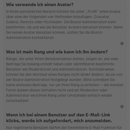
N
Wie verwende ich einen Avatar?
ac
In Ihrem persönlichen Bereich können Sie unter „Profil“ einen Avatar
h
über eine der folgenden vier Methoden hinzufügen: Gravatar,
o
Galerie, Remote oder Hochladen. Die Board-Administration kann
b
bestimmen, ob und wie die Benutzer Avatare benutzen können. Wenn
en
Sie keinen Avatar benutzen können, sollten Sie die Board-
Administration kontaktieren.
N
Was ist mein Rang und wie kann ich ihn ändern?
ac
Ränge, die unter Ihrem Benutzernamen stehen, zeigen an, wie viele
h
Beiträge Sie bislang erstellt haben oder identifizieren bestimmte
o
Benutzer wie Moderatoren und Administratoren. Normalerweise
b
können Sie den Wortlaut eines Ranges nicht direkt ändern, da sie von
en
der Board-Administration festgelegt wurden. Bitte schreiben Sie
keine sinnlosen Beiträge, nur um Ihren Rang zu erhöhen — die meisten
Foren dulden dieses Verhalten nicht und ein Moderator oder
Administrator wird Ihren Rang unter Umständen einfach wieder
zurücksetzen.
N
Wenn ich bei einem Benutzer auf den E-Mail-Link
ac
klicke, werde ich aufgefordert, mich anzumelden.
h
Nur registrierte Benutzer dürfen die foreninterne E-Mail-Funktion für
o