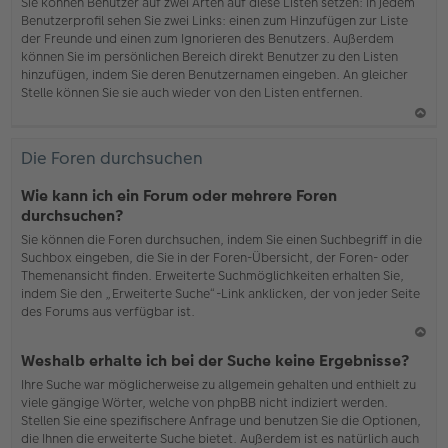
b
Sie können Benutzer auf zwei Arten auf diese Listen setzen: In jedem
en
Benutzerprofil sehen Sie zwei Links: einen zum Hinzufügen zur Liste
der Freunde und einen zum Ignorieren des Benutzers. Außerdem
können Sie im persönlichen Bereich direkt Benutzer zu den Listen
hinzufügen, indem Sie deren Benutzernamen eingeben. An gleicher
Stelle können Sie sie auch wieder von den Listen entfernen.
N
ac
Die Foren durchsuchen
h
o
Wie kann ich ein Forum oder mehrere Foren
b
durchsuchen?
en
Sie können die Foren durchsuchen, indem Sie einen Suchbegriff in die
Suchbox eingeben, die Sie in der Foren-Übersicht, der Foren- oder
Themenansicht finden. Erweiterte Suchmöglichkeiten erhalten Sie,
indem Sie den „Erweiterte Suche“-Link anklicken, der von jeder Seite
des Forums aus verfügbar ist.
N
Weshalb erhalte ich bei der Suche keine Ergebnisse?
ac
Ihre Suche war möglicherweise zu allgemein gehalten und enthielt zu
h
viele gängige Wörter, welche von phpBB nicht indiziert werden.
o
Stellen Sie eine spezifischere Anfrage und benutzen Sie die Optionen,
b
die Ihnen die erweiterte Suche bietet. Außerdem ist es natürlich auch
en