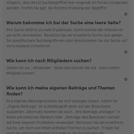
möglich, dass Ihr(e) Suchbegriff(e) hier nirgends im Forum verwendet
wurden. Prüfen Sie ggf. die Rechtschreibung der Begriffe!
N
Warum bekomme ich bei der Suche eine leere Seite?
ac
Ihre Suche lieferte zu viele Ergebnisse, somit konnte der Webserver
h
sie nicht verarbeiten. Benutzen Sie die erweiterte Suche und geben
o
Sie spezifischere Suchbegriffe ein oder beschränken Sie die Suche auf
b
verschiedene Unterforen.
en
N
Wie kann ich nach Mitgliedern suchen?
ac
Gehen Sie zur „Mitglieder“-Seite und klicken Sie auf „Nach einem
h
Mitglied suchen“.
o
b
en
N
Wie kann ich meine eigenen Beiträge und Themen
ac
finden?
h
Ihre eigenen Beiträge können Sie sich anzeigen lassen, indem Sie
o
„Eigene Beiträge“ im Schnellzugriff oben auf der Boardseite
b
auswählen. Alternativ können Sie auch „Ihre Beiträge anzeigen“ in
en
Ihrem persönlichen Bereich oder „Beiträge des Benutzers suchen“
auf Ihrer eigenen Profilseite verwenden. Benutzen Sie die erweiterte
Suche, um nach von Ihnen erstellen Themen zu suchen. Tragen Sie
dort die entsprechenden Optionen in die Suchmaske ein.