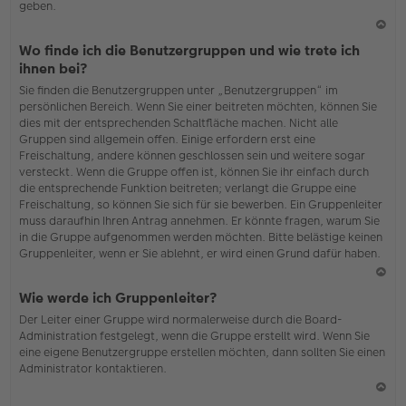
geben.
N
Wo finde ich die Benutzergruppen und wie trete ich
ac
ihnen bei?
h
Sie finden die Benutzergruppen unter „Benutzergruppen“ im
o
persönlichen Bereich. Wenn Sie einer beitreten möchten, können Sie
b
dies mit der entsprechenden Schaltfläche machen. Nicht alle
en
Gruppen sind allgemein offen. Einige erfordern erst eine
Freischaltung, andere können geschlossen sein und weitere sogar
versteckt. Wenn die Gruppe offen ist, können Sie ihr einfach durch
die entsprechende Funktion beitreten; verlangt die Gruppe eine
Freischaltung, so können Sie sich für sie bewerben. Ein Gruppenleiter
muss daraufhin Ihren Antrag annehmen. Er könnte fragen, warum Sie
in die Gruppe aufgenommen werden möchten. Bitte belästige keinen
Gruppenleiter, wenn er Sie ablehnt, er wird einen Grund dafür haben.
N
Wie werde ich Gruppenleiter?
ac
Der Leiter einer Gruppe wird normalerweise durch die Board-
h
Administration festgelegt, wenn die Gruppe erstellt wird. Wenn Sie
o
eine eigene Benutzergruppe erstellen möchten, dann sollten Sie einen
b
Administrator kontaktieren.
en
N