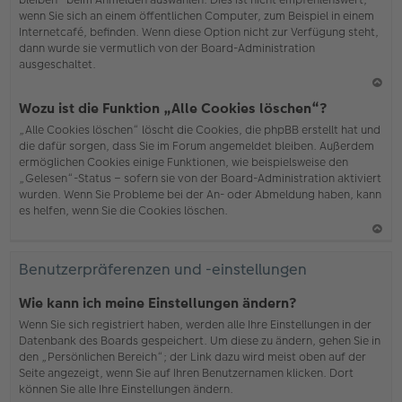
wenn Sie sich an einem öffentlichen Computer, zum Beispiel in einem
Internetcafé, befinden. Wenn diese Option nicht zur Verfügung steht,
dann wurde sie vermutlich von der Board-Administration
ausgeschaltet.
N
Wozu ist die Funktion „Alle Cookies löschen“?
ac
„Alle Cookies löschen“ löscht die Cookies, die phpBB erstellt hat und
h
die dafür sorgen, dass Sie im Forum angemeldet bleiben. Außerdem
o
ermöglichen Cookies einige Funktionen, wie beispielsweise den
b
„Gelesen“-Status – sofern sie von der Board-Administration aktiviert
en
wurden. Wenn Sie Probleme bei der An- oder Abmeldung haben, kann
es helfen, wenn Sie die Cookies löschen.
N
ac
Benutzerpräferenzen und -einstellungen
h
o
Wie kann ich meine Einstellungen ändern?
b
Wenn Sie sich registriert haben, werden alle Ihre Einstellungen in der
en
Datenbank des Boards gespeichert. Um diese zu ändern, gehen Sie in
den „Persönlichen Bereich“; der Link dazu wird meist oben auf der
Seite angezeigt, wenn Sie auf Ihren Benutzernamen klicken. Dort
können Sie alle Ihre Einstellungen ändern.