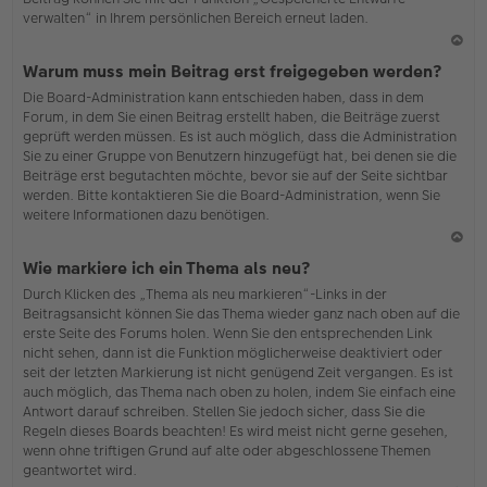
verwalten“ in Ihrem persönlichen Bereich erneut laden.
N
Warum muss mein Beitrag erst freigegeben werden?
ac
Die Board-Administration kann entschieden haben, dass in dem
h
Forum, in dem Sie einen Beitrag erstellt haben, die Beiträge zuerst
o
geprüft werden müssen. Es ist auch möglich, dass die Administration
b
Sie zu einer Gruppe von Benutzern hinzugefügt hat, bei denen sie die
en
Beiträge erst begutachten möchte, bevor sie auf der Seite sichtbar
werden. Bitte kontaktieren Sie die Board-Administration, wenn Sie
weitere Informationen dazu benötigen.
N
Wie markiere ich ein Thema als neu?
ac
Durch Klicken des „Thema als neu markieren“-Links in der
h
Beitragsansicht können Sie das Thema wieder ganz nach oben auf die
o
erste Seite des Forums holen. Wenn Sie den entsprechenden Link
b
nicht sehen, dann ist die Funktion möglicherweise deaktiviert oder
en
seit der letzten Markierung ist nicht genügend Zeit vergangen. Es ist
auch möglich, das Thema nach oben zu holen, indem Sie einfach eine
Antwort darauf schreiben. Stellen Sie jedoch sicher, dass Sie die
Regeln dieses Boards beachten! Es wird meist nicht gerne gesehen,
wenn ohne triftigen Grund auf alte oder abgeschlossene Themen
geantwortet wird.