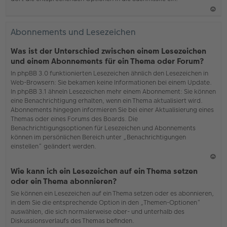
N
ac
Abonnements und Lesezeichen
h
o
Was ist der Unterschied zwischen einem Lesezeichen
b
und einem Abonnements für ein Thema oder Forum?
en
In phpBB 3.0 funktionierten Lesezeichen ähnlich den Lesezeichen in
Web-Browsern: Sie bekamen keine Informationen bei einem Update.
In phpBB 3.1 ähneln Lesezeichen mehr einem Abonnement: Sie können
eine Benachrichtigung erhalten, wenn ein Thema aktualisiert wird.
Abonnements hingegen informieren Sie bei einer Aktualisierung eines
Themas oder eines Forums des Boards. Die
Benachrichtigungsoptionen für Lesezeichen und Abonnements
können im persönlichen Bereich unter „Benachrichtigungen
einstellen“ geändert werden.
N
Wie kann ich ein Lesezeichen auf ein Thema setzen
ac
oder ein Thema abonnieren?
h
Sie können ein Lesezeichen auf ein Thema setzen oder es abonnieren,
o
in dem Sie die entsprechende Option in den „Themen-Optionen“
b
auswählen, die sich normalerweise ober- und unterhalb des
en
Diskussionsverlaufs des Themas befinden.