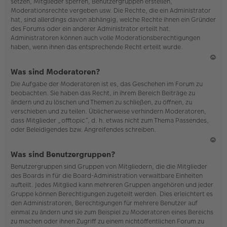
setzen, Mitglieder sperren, Benutzergruppen erstellen,
Moderationsrechte vergeben usw. Die Rechte, die ein Administrator
hat, sind allerdings davon abhängig, welche Rechte ihnen ein Gründer
des Forums oder ein anderer Administrator erteilt hat.
Administratoren können auch volle Moderationsberechtigungen
haben, wenn ihnen das entsprechende Recht erteilt wurde.
N
Was sind Moderatoren?
ac
Die Aufgabe der Moderatoren ist es, das Geschehen im Forum zu
h
beobachten. Sie haben das Recht, in ihrem Bereich Beiträge zu
o
ändern und zu löschen und Themen zu schließen, zu öffnen, zu
b
verschieben und zu teilen. Üblicherweise verhindern Moderatoren,
en
dass Mitglieder „offtopic“, d. h. etwas nicht zum Thema Passendes,
oder Beleidigendes bzw. Angreifendes schreiben.
N
Was sind Benutzergruppen?
ac
Benutzergruppen sind Gruppen von Mitgliedern, die die Mitglieder
h
des Boards in für die Board-Administration verwaltbare Einheiten
o
aufteilt. Jedes Mitglied kann mehreren Gruppen angehören und jeder
b
Gruppe können Berechtigungen zugeteilt werden. Dies erleichtert es
en
den Administratoren, Berechtigungen für mehrere Benutzer auf
einmal zu ändern und sie zum Beispiel zu Moderatoren eines Bereichs
zu machen oder ihnen Zugriff zu einem nichtöffentlichen Forum zu