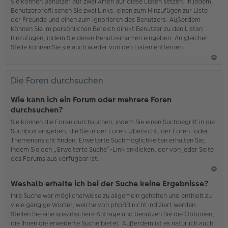
b
Sie können Benutzer auf zwei Arten auf diese Listen setzen: In jedem
en
Benutzerprofil sehen Sie zwei Links: einen zum Hinzufügen zur Liste
der Freunde und einen zum Ignorieren des Benutzers. Außerdem
können Sie im persönlichen Bereich direkt Benutzer zu den Listen
hinzufügen, indem Sie deren Benutzernamen eingeben. An gleicher
Stelle können Sie sie auch wieder von den Listen entfernen.
N
ac
Die Foren durchsuchen
h
o
Wie kann ich ein Forum oder mehrere Foren
b
durchsuchen?
en
Sie können die Foren durchsuchen, indem Sie einen Suchbegriff in die
Suchbox eingeben, die Sie in der Foren-Übersicht, der Foren- oder
Themenansicht finden. Erweiterte Suchmöglichkeiten erhalten Sie,
indem Sie den „Erweiterte Suche“-Link anklicken, der von jeder Seite
des Forums aus verfügbar ist.
N
Weshalb erhalte ich bei der Suche keine Ergebnisse?
ac
Ihre Suche war möglicherweise zu allgemein gehalten und enthielt zu
h
viele gängige Wörter, welche von phpBB nicht indiziert werden.
o
Stellen Sie eine spezifischere Anfrage und benutzen Sie die Optionen,
b
die Ihnen die erweiterte Suche bietet. Außerdem ist es natürlich auch
en