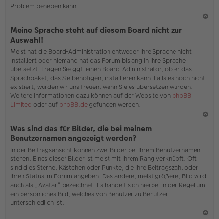
Problem beheben kann.
N
Meine Sprache steht auf diesem Board nicht zur
ac
Auswahl!
h
Meist hat die Board-Administration entweder Ihre Sprache nicht
o
installiert oder niemand hat das Forum bislang in Ihre Sprache
b
übersetzt. Fragen Sie ggf. einen Board-Administrator, ob er das
en
Sprachpaket, das Sie benötigen, installieren kann. Falls es noch nicht
existiert, würden wir uns freuen, wenn Sie es übersetzen würden.
Weitere Informationen dazu können auf der Website von
phpBB
Limited
oder auf
phpBB.de
gefunden werden.
N
Was sind das für Bilder, die bei meinem
ac
Benutzernamen angezeigt werden?
h
In der Beitragsansicht können zwei Bilder bei Ihrem Benutzernamen
o
stehen. Eines dieser Bilder ist meist mit Ihrem Rang verknüpft: Oft
b
sind dies Sterne, Kästchen oder Punkte, die Ihre Beitragszahl oder
en
Ihren Status im Forum angeben. Das andere, meist größere, Bild wird
auch als „Avatar“ bezeichnet. Es handelt sich hierbei in der Regel um
ein persönliches Bild, welches von Benutzer zu Benutzer
unterschiedlich ist.