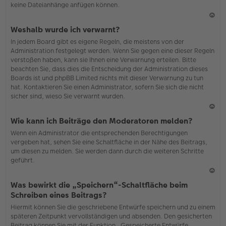
keine Dateianhänge anfügen können.
N
Weshalb wurde ich verwarnt?
ac
In jedem Board gibt es eigene Regeln, die meistens von der
h
Administration festgelegt werden. Wenn Sie gegen eine dieser Regeln
o
verstoßen haben, kann sie Ihnen eine Verwarnung erteilen. Bitte
b
beachten Sie, dass dies die Entscheidung der Administration dieses
en
Boards ist und phpBB Limited nichts mit dieser Verwarnung zu tun
hat. Kontaktieren Sie einen Administrator, sofern Sie sich die nicht
sicher sind, wieso Sie verwarnt wurden.
N
Wie kann ich Beiträge den Moderatoren melden?
ac
Wenn ein Administrator die entsprechenden Berechtigungen
h
vergeben hat, sehen Sie eine Schaltfläche in der Nähe des Beitrags,
o
um diesen zu melden. Sie werden dann durch die weiteren Schritte
b
geführt.
en
N
Was bewirkt die „Speichern“-Schaltfläche beim
ac
Schreiben eines Beitrags?
h
Hiermit können Sie die geschriebene Entwürfe speichern und zu einem
o
späteren Zeitpunkt vervollständigen und absenden. Den gesicherten
b
Beitrag können Sie mit der Funktion „Gespeicherte Entwürfe
en