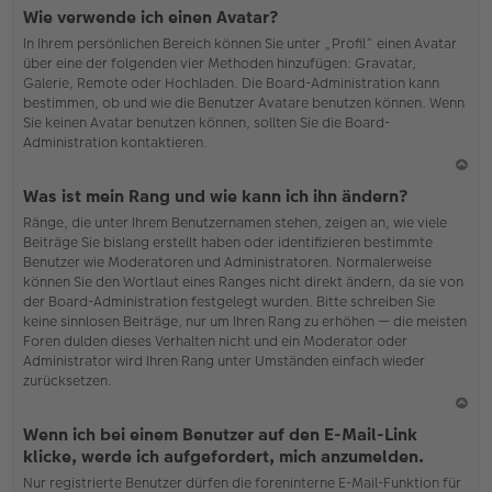
N
Wie verwende ich einen Avatar?
ac
In Ihrem persönlichen Bereich können Sie unter „Profil“ einen Avatar
h
über eine der folgenden vier Methoden hinzufügen: Gravatar,
o
Galerie, Remote oder Hochladen. Die Board-Administration kann
b
bestimmen, ob und wie die Benutzer Avatare benutzen können. Wenn
en
Sie keinen Avatar benutzen können, sollten Sie die Board-
Administration kontaktieren.
N
Was ist mein Rang und wie kann ich ihn ändern?
ac
Ränge, die unter Ihrem Benutzernamen stehen, zeigen an, wie viele
h
Beiträge Sie bislang erstellt haben oder identifizieren bestimmte
o
Benutzer wie Moderatoren und Administratoren. Normalerweise
b
können Sie den Wortlaut eines Ranges nicht direkt ändern, da sie von
en
der Board-Administration festgelegt wurden. Bitte schreiben Sie
keine sinnlosen Beiträge, nur um Ihren Rang zu erhöhen — die meisten
Foren dulden dieses Verhalten nicht und ein Moderator oder
Administrator wird Ihren Rang unter Umständen einfach wieder
zurücksetzen.
N
Wenn ich bei einem Benutzer auf den E-Mail-Link
ac
klicke, werde ich aufgefordert, mich anzumelden.
h
Nur registrierte Benutzer dürfen die foreninterne E-Mail-Funktion für
o