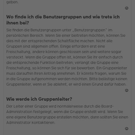
geben.
N
Wo finde ich die Benutzergruppen und wie trete ich
ac
ihnen bei?
h
Sie finden die Benutzergruppen unter „Benutzergruppen“ im
o
persönlichen Bereich. Wenn Sie einer beitreten möchten, können Sie
b
dies mit der entsprechenden Schaltfläche machen. Nicht alle
en
Gruppen sind allgemein offen. Einige erfordern erst eine
Freischaltung, andere können geschlossen sein und weitere sogar
versteckt. Wenn die Gruppe offen ist, können Sie ihr einfach durch
die entsprechende Funktion beitreten; verlangt die Gruppe eine
Freischaltung, so können Sie sich für sie bewerben. Ein Gruppenleiter
muss daraufhin Ihren Antrag annehmen. Er könnte fragen, warum Sie
in die Gruppe aufgenommen werden möchten. Bitte belästige keinen
Gruppenleiter, wenn er Sie ablehnt, er wird einen Grund dafür haben.
N
Wie werde ich Gruppenleiter?
ac
Der Leiter einer Gruppe wird normalerweise durch die Board-
h
Administration festgelegt, wenn die Gruppe erstellt wird. Wenn Sie
o
eine eigene Benutzergruppe erstellen möchten, dann sollten Sie einen
b
Administrator kontaktieren.
en
N