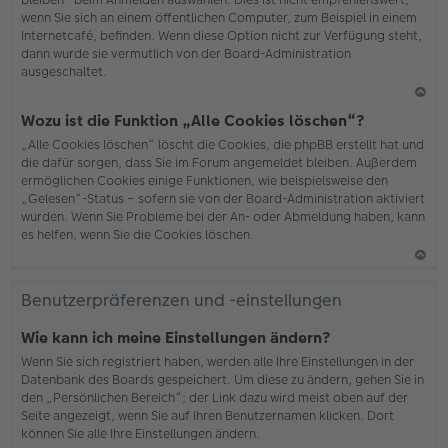
wenn Sie sich an einem öffentlichen Computer, zum Beispiel in einem
Internetcafé, befinden. Wenn diese Option nicht zur Verfügung steht,
dann wurde sie vermutlich von der Board-Administration
ausgeschaltet.
N
Wozu ist die Funktion „Alle Cookies löschen“?
ac
„Alle Cookies löschen“ löscht die Cookies, die phpBB erstellt hat und
h
die dafür sorgen, dass Sie im Forum angemeldet bleiben. Außerdem
o
ermöglichen Cookies einige Funktionen, wie beispielsweise den
b
„Gelesen“-Status – sofern sie von der Board-Administration aktiviert
en
wurden. Wenn Sie Probleme bei der An- oder Abmeldung haben, kann
es helfen, wenn Sie die Cookies löschen.
N
ac
Benutzerpräferenzen und -einstellungen
h
o
Wie kann ich meine Einstellungen ändern?
b
Wenn Sie sich registriert haben, werden alle Ihre Einstellungen in der
en
Datenbank des Boards gespeichert. Um diese zu ändern, gehen Sie in
den „Persönlichen Bereich“; der Link dazu wird meist oben auf der
Seite angezeigt, wenn Sie auf Ihren Benutzernamen klicken. Dort
können Sie alle Ihre Einstellungen ändern.