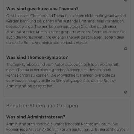
N
Was sind geschlossene Themen?
ac
Geschlossene Themen sind Themen, in denen nicht mehr geantwortet
h
werden kann und bei denen eine laufende Umfrage, falls vorhanden,
o
beendet wurde. Themen können aus vielen Gründen durch einen
b
Moderator oder Administrator gesperrt werden. Eventuell haben Sie
en
auch die Möglichkeit, Ihre eigenen Themen zu schließen, sofern dies
durch die Board-Administration erlaubt wurde.
N
Was sind Themen-Symbole?
ac
Themen-Symbole sind vom Autor ausgewählte Bilder, welche mit
h
einem Thema in Verbindung stehen können, um dessen Inhalt
o
kennzeichnen zu können. Die Möglichkeit, Themen-Symbole zu
b
verwenden, hängt von Ihren Berechtigungen ab, die die Board-
en
Administration gesetzt hat.
N
ac
Benutzer-Stufen und Gruppen
h
o
Was sind Administratoren?
b
Administratoren haben die umfassendsten Rechte im Forum. Sie
en
können jede Art von Aktion im Forum ausführen; z. B. Berechtigungen