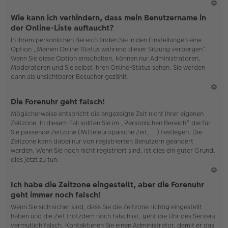
N
Wie kann ich verhindern, dass mein Benutzername in
ac
der Online-Liste auftaucht?
h
In Ihrem persönlichen Bereich finden Sie in den Einstellungen eine
o
Option „Meinen Online-Status während dieser Sitzung verbergen“.
b
Wenn Sie diese Option einschalten, können nur Administratoren,
en
Moderatoren und Sie selbst Ihren Online-Status sehen. Sie werden
dann als unsichtbarer Besucher gezählt.
N
Die Forenuhr geht falsch!
ac
Möglicherweise entspricht die angezeigte Zeit nicht Ihrer eigenen
h
Zeitzone. In diesem Fall sollten Sie im „Persönlichen Bereich“ die für
o
Sie passende Zeitzone (Mitteleuropäische Zeit, ...) festlegen. Die
b
Zeitzone kann dabei nur von registrierten Benutzern geändert
en
werden. Wenn Sie noch nicht registriert sind, ist dies ein guter Grund,
dies jetzt zu tun.
N
Ich habe die Zeitzone eingestellt, aber die Forenuhr
ac
geht immer noch falsch!
h
Wenn Sie sich sicher sind, dass Sie die Zeitzone richtig eingestellt
o
haben und die Zeit trotzdem noch falsch ist, geht die Uhr des Servers
b
vermutlich falsch. Kontaktieren Sie einen Administrator, damit er das
en