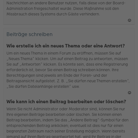
Nachrichten an andere Benutzer nutzen, falls diese von der Board-
b
Administration freigeschaltet wurde. Diese Maßnahme soll den
en
Missbrauch dieses Systems durch Gäste verhindern.
N
ac
Beiträge schreiben
h
o
Wie erstelle ich ein neues Thema oder eine Antwort?
b
Um ein neues Thema in einem Forum zu eröffnen, müssen Sie auf
en
„Neues Thema“ klicken. Um auf einen Beitrag zu antworten, müssen
Sie auf „Antworten“ klicken. Es könnte sein, dass eine Registrierung
erforderlich ist, bevor Sie einen Beitrag schreiben können. Ihre
Berechtigungen sind jeweils am Ende der Foren- und der
Beitragsansicht aufgelistet. Z. B. „Sie dürfen neue Themen erstellen“,
„Sie dürfen Dateianhänge erstellen“ usw.
N
Wie kann ich einen Beitrag bearbeiten oder löschen?
ac
Wenn Sie nicht Administrator oder Moderator sind, können Sie nur
h
Ihre eigenen Beiträge bearbeiten oder löschen. Sie können einen
o
Beitrag bearbeiten, indem Sie das „Ändere Beitrag“-Symbol für den
b
entsprechenden Beitrag anklicken; eventuell ist dies nur für einen
en
begrenzten Zeitraum nach seiner Erstellung möglich. Wenn bereits
jemand auf Ihren Beitrag geantwortet hat, wird Ihr Beitrag in der