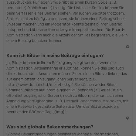
auszudrücken. Für jeden Smilie gibt es einen kurzen Code, z. B.
o
bedeutet :) fröhlich und :( traurig. Die Liste aller Smilies können Sie
b
beim Verfassen eines Beitrags sehen. Versuchen Sie bitte trotzdem,
en
Smilies nicht zu häufig zu benutzen, sie können einen Beitrag schnell
unlesbar machen und ein Moderator könnte deshalb Ihren Beitrag
entsprechend überarbeiten oder gar komplett löschen. Die Board-
Administration kann auch die Anzahl der Smilies begrenzen, die Sie in
einem Beitrag benutzen können.
N
Kann ich Bilder in meine Beiträge einfügen?
ac
Ja, Bilder können in Ihrem Beitrag angezeigt werden. Wenn die
h
Administration Dateianhänge erlaubt hat, können Sie das Bild auch
o
direkt hochladen. Ansonsten müssen Sie zu einem Bild verlinken, das
b
auf einem öffentlich zugänglichen Server liegt, z. B.
en
http://www.domain.tld/mein-bild.gif. Sie können weder Bilder
verlinken, die sich auf Ihrem eigenen PC befinden (außer es ist ein
öffentlich zugänglicher Server), noch zu Bildern, die nur nach einer
Anmeldung verfügbar sind, z. B. Hotmail- oder Yahoo-Mailboxen, mit
einem Passwort geschützte Seiten usw. Um das Bild anzuzeigen,
benutze den BBCode-Tag „[img]“.
N
Was sind globale Bekanntmachungen?
ac
Globale Bekanntmachungen beinhalten wichtige Informationen,
h