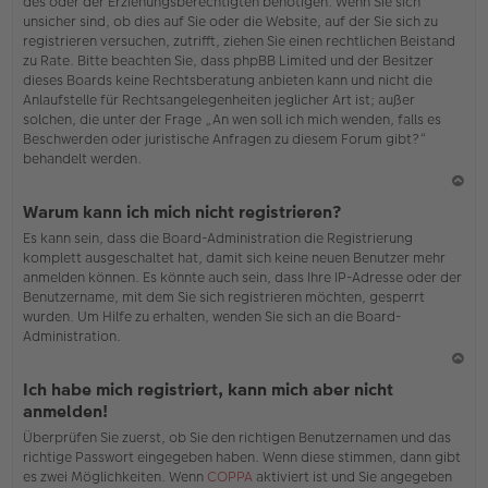
des oder der Erziehungsberechtigten benötigen. Wenn Sie sich
unsicher sind, ob dies auf Sie oder die Website, auf der Sie sich zu
registrieren versuchen, zutrifft, ziehen Sie einen rechtlichen Beistand
zu Rate. Bitte beachten Sie, dass phpBB Limited und der Besitzer
dieses Boards keine Rechtsberatung anbieten kann und nicht die
Anlaufstelle für Rechtsangelegenheiten jeglicher Art ist; außer
solchen, die unter der Frage „An wen soll ich mich wenden, falls es
Beschwerden oder juristische Anfragen zu diesem Forum gibt?“
behandelt werden.
N
Warum kann ich mich nicht registrieren?
ac
Es kann sein, dass die Board-Administration die Registrierung
h
komplett ausgeschaltet hat, damit sich keine neuen Benutzer mehr
o
anmelden können. Es könnte auch sein, dass Ihre IP-Adresse oder der
b
Benutzername, mit dem Sie sich registrieren möchten, gesperrt
en
wurden. Um Hilfe zu erhalten, wenden Sie sich an die Board-
Administration.
N
Ich habe mich registriert, kann mich aber nicht
ac
anmelden!
h
Überprüfen Sie zuerst, ob Sie den richtigen Benutzernamen und das
o
richtige Passwort eingegeben haben. Wenn diese stimmen, dann gibt
b
es zwei Möglichkeiten. Wenn
COPPA
aktiviert ist und Sie angegeben
en