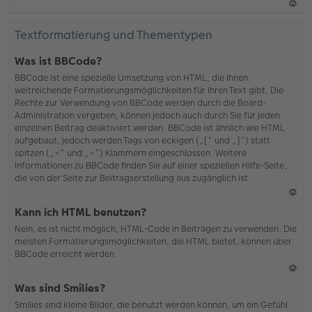
N
ac
Textformatierung und Thementypen
h
o
Was ist BBCode?
b
BBCode ist eine spezielle Umsetzung von HTML, die Ihnen
en
weitreichende Formatierungsmöglichkeiten für Ihren Text gibt. Die
Rechte zur Verwendung von BBCode werden durch die Board-
Administration vergeben, können jedoch auch durch Sie für jeden
einzelnen Beitrag deaktiviert werden. BBCode ist ähnlich wie HTML
aufgebaut, jedoch werden Tags von eckigen („[“ und „]“) statt
spitzen („<“ und „>“) Klammern eingeschlossen. Weitere
Informationen zu BBCode finden Sie auf einer speziellen Hilfe-Seite,
die von der Seite zur Beitragserstellung aus zugänglich ist.
N
Kann ich HTML benutzen?
ac
Nein, es ist nicht möglich, HTML-Code in Beiträgen zu verwenden. Die
h
meisten Formatierungsmöglichkeiten, die HTML bietet, können über
o
BBCode erreicht werden.
b
en
N
Was sind Smilies?
ac
Smilies sind kleine Bilder, die benutzt werden können, um ein Gefühl
h