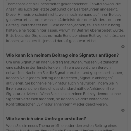
Themenansicht als überarbeitet gekennzeichnet. Es wird sowohl die
Anzahl als auch der letzte Zeitpunkt der Bearbeitungen angezeigt.
Dieser Hinweis erscheint nicht, wenn noch niemand auf Ihren Beitrag
geantwortet hat oder wenn ein Administrator oder Moderator Ihren
Beitrag überarbeitet hat. Diese können jedoch, falls sie es für nötig
halten, eine Notiz hinterlassen, warum Ihr Beitrag überarbeitet wurde.
Bitte beachten Sie, dass normale Benutzer einen Beitrag nicht löschen
können, wenn bereits jemand darauf geantwortet hat.
N
Wie kann ich meinem Beitrag eine Signatur anfügen?
ac
Um eine Signatur an Ihren Beitrag anzufügen, müssen Sie zunächst
h
eine solche in den Einstellungen in Ihrem persönlichen Bereich
o
entwerfen. Nachdem Sie die Signatur erstellt und gespeichert haben,
b
können Sie in jedem Beitrag das Kästchen „Signatur anhängen“
en
aktivieren. Sie können eine Signatur auch hinzufügen, indem Sie in
Ihrem persönlichen Bereich das standardmäßige Anhängen Ihrer
Signatur aktivieren. Wenn Sie einen einzelnen Beitrag dennoch ohne
Signatur verfassen möchten, so können Sie dort einfach das
Kontrollkästchen „Signatur anhängen“ wieder deaktivieren.
N
Wie kann ich eine Umfrage erstellen?
ac
Wenn Sie ein neues Thema eröffnen oder den ersten Beitrag eines
h
Themas bearbeiten, finden Sie ein Register „Umfrage erstellen“