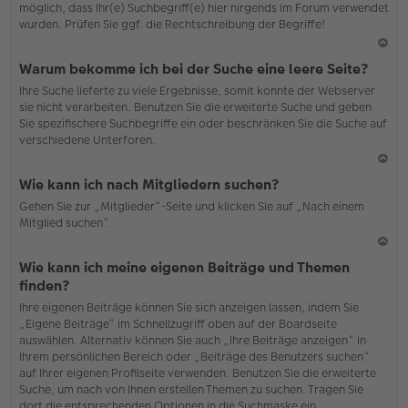
möglich, dass Ihr(e) Suchbegriff(e) hier nirgends im Forum verwendet
wurden. Prüfen Sie ggf. die Rechtschreibung der Begriffe!
N
Warum bekomme ich bei der Suche eine leere Seite?
ac
Ihre Suche lieferte zu viele Ergebnisse, somit konnte der Webserver
h
sie nicht verarbeiten. Benutzen Sie die erweiterte Suche und geben
o
Sie spezifischere Suchbegriffe ein oder beschränken Sie die Suche auf
b
verschiedene Unterforen.
en
N
Wie kann ich nach Mitgliedern suchen?
ac
Gehen Sie zur „Mitglieder“-Seite und klicken Sie auf „Nach einem
h
Mitglied suchen“.
o
b
en
N
Wie kann ich meine eigenen Beiträge und Themen
ac
finden?
h
Ihre eigenen Beiträge können Sie sich anzeigen lassen, indem Sie
o
„Eigene Beiträge“ im Schnellzugriff oben auf der Boardseite
b
auswählen. Alternativ können Sie auch „Ihre Beiträge anzeigen“ in
en
Ihrem persönlichen Bereich oder „Beiträge des Benutzers suchen“
auf Ihrer eigenen Profilseite verwenden. Benutzen Sie die erweiterte
Suche, um nach von Ihnen erstellen Themen zu suchen. Tragen Sie
dort die entsprechenden Optionen in die Suchmaske ein.