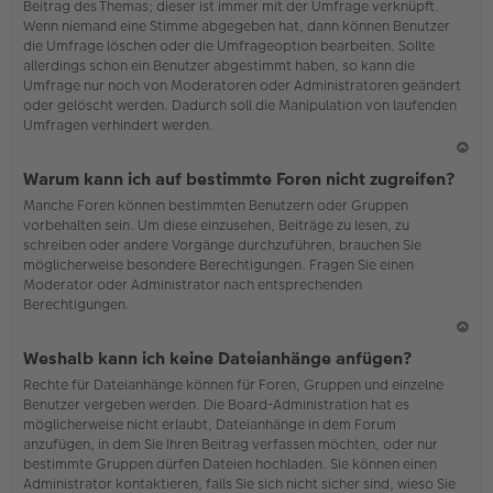
Beitrag des Themas; dieser ist immer mit der Umfrage verknüpft.
en
Wenn niemand eine Stimme abgegeben hat, dann können Benutzer
die Umfrage löschen oder die Umfrageoption bearbeiten. Sollte
allerdings schon ein Benutzer abgestimmt haben, so kann die
Umfrage nur noch von Moderatoren oder Administratoren geändert
oder gelöscht werden. Dadurch soll die Manipulation von laufenden
Umfragen verhindert werden.
N
Warum kann ich auf bestimmte Foren nicht zugreifen?
ac
Manche Foren können bestimmten Benutzern oder Gruppen
h
vorbehalten sein. Um diese einzusehen, Beiträge zu lesen, zu
o
schreiben oder andere Vorgänge durchzuführen, brauchen Sie
b
möglicherweise besondere Berechtigungen. Fragen Sie einen
en
Moderator oder Administrator nach entsprechenden
Berechtigungen.
N
Weshalb kann ich keine Dateianhänge anfügen?
ac
Rechte für Dateianhänge können für Foren, Gruppen und einzelne
h
Benutzer vergeben werden. Die Board-Administration hat es
o
möglicherweise nicht erlaubt, Dateianhänge in dem Forum
b
anzufügen, in dem Sie Ihren Beitrag verfassen möchten, oder nur
en
bestimmte Gruppen dürfen Dateien hochladen. Sie können einen
Administrator kontaktieren, falls Sie sich nicht sicher sind, wieso Sie