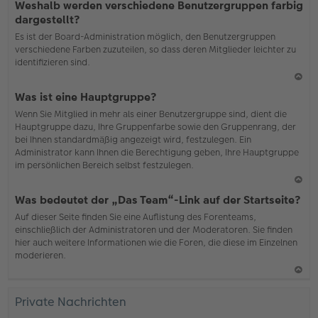
Weshalb werden verschiedene Benutzergruppen farbig
ac
dargestellt?
h
Es ist der Board-Administration möglich, den Benutzergruppen
o
verschiedene Farben zuzuteilen, so dass deren Mitglieder leichter zu
b
identifizieren sind.
en
N
Was ist eine Hauptgruppe?
ac
Wenn Sie Mitglied in mehr als einer Benutzergruppe sind, dient die
h
Hauptgruppe dazu, Ihre Gruppenfarbe sowie den Gruppenrang, der
o
bei Ihnen standardmäßig angezeigt wird, festzulegen. Ein
b
Administrator kann Ihnen die Berechtigung geben, Ihre Hauptgruppe
en
im persönlichen Bereich selbst festzulegen.
N
Was bedeutet der „Das Team“-Link auf der Startseite?
ac
Auf dieser Seite finden Sie eine Auflistung des Forenteams,
h
einschließlich der Administratoren und der Moderatoren. Sie finden
o
hier auch weitere Informationen wie die Foren, die diese im Einzelnen
b
moderieren.
en
N
ac
Private Nachrichten
h