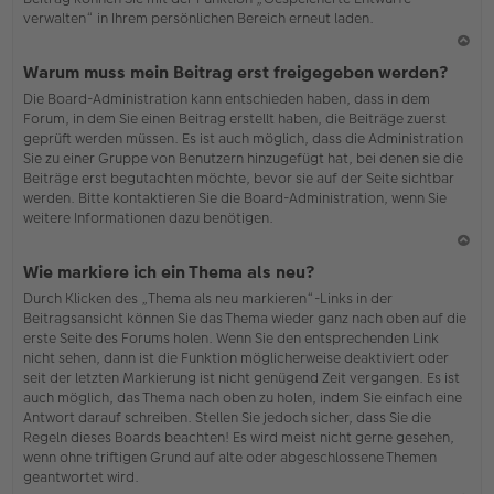
verwalten“ in Ihrem persönlichen Bereich erneut laden.
N
Warum muss mein Beitrag erst freigegeben werden?
ac
Die Board-Administration kann entschieden haben, dass in dem
h
Forum, in dem Sie einen Beitrag erstellt haben, die Beiträge zuerst
o
geprüft werden müssen. Es ist auch möglich, dass die Administration
b
Sie zu einer Gruppe von Benutzern hinzugefügt hat, bei denen sie die
en
Beiträge erst begutachten möchte, bevor sie auf der Seite sichtbar
werden. Bitte kontaktieren Sie die Board-Administration, wenn Sie
weitere Informationen dazu benötigen.
N
Wie markiere ich ein Thema als neu?
ac
Durch Klicken des „Thema als neu markieren“-Links in der
h
Beitragsansicht können Sie das Thema wieder ganz nach oben auf die
o
erste Seite des Forums holen. Wenn Sie den entsprechenden Link
b
nicht sehen, dann ist die Funktion möglicherweise deaktiviert oder
en
seit der letzten Markierung ist nicht genügend Zeit vergangen. Es ist
auch möglich, das Thema nach oben zu holen, indem Sie einfach eine
Antwort darauf schreiben. Stellen Sie jedoch sicher, dass Sie die
Regeln dieses Boards beachten! Es wird meist nicht gerne gesehen,
wenn ohne triftigen Grund auf alte oder abgeschlossene Themen
geantwortet wird.