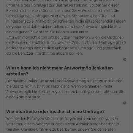
o
unterhalb des Formulars zur Beitragserstellung. Sollten Sie diesen
b
Bereich nicht sehen können, so haben Sie wahrscheinlich nicht die
en
Berechtigung, Umfragen zu erstellen. Sie sollten einen Titel und
mindestens zwei Antwortmöglichkeiten in die entsprechenden Felder
eingeben und dabei sicherstellen, dass jede Antwortmöglichkeit in
einer eigenen Zeile steht. Sie können auch unter
„Auswahlmöglichkeiten pro Benutzer“ festlegen, wie viele Optionen
ein Benutzer auswählen kann, welches Zeitlimit für die Umfrage gilt (0
bedeutet dabei eine zeitlich unbegrenzte Umfrage) und schließlich,
ob die Benutzer ihre Stimme ändern können.
N
Wieso kann ich nicht mehr Antwortmöglichkeiten
ac
erstellen?
h
Die maximal zulässige Anzahl von Antwortmöglichkeiten wird durch
o
die Board-Administration festgelegt. Wenn Sie glauben, mehr
b
Antwortmöglichkeiten als zugelassen zu benötigen, kontaktieren Sie
en
einen Administrator.
N
Wie bearbeite oder lösche ich eine Umfrage?
ac
Wie bei den Beiträgen können Umfragen nur vom ursprünglichen
h
Verfasser, einem Moderator oder einem Administrator bearbeitet
o
werden. Um eine Umfrage zu bearbeiten, ändern Sie den ersten
b