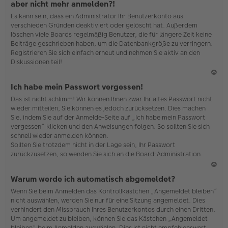
aber nicht mehr anmelden?!
h
Es kann sein, dass ein Administrator Ihr Benutzerkonto aus
o
verschieden Gründen deaktiviert oder gelöscht hat. Außerdem
b
löschen viele Boards regelmäßig Benutzer, die für längere Zeit keine
en
Beiträge geschrieben haben, um die Datenbankgröße zu verringern.
Registrieren Sie sich einfach erneut und nehmen Sie aktiv an den
Diskussionen teil!
N
Ich habe mein Passwort vergessen!
ac
Das ist nicht schlimm! Wir können Ihnen zwar Ihr altes Passwort nicht
h
wieder mitteilen, Sie können es jedoch zurücksetzen. Dies machen
o
Sie, indem Sie auf der Anmelde-Seite auf „Ich habe mein Passwort
b
vergessen“ klicken und den Anweisungen folgen. So sollten Sie sich
en
schnell wieder anmelden können.
Sollten Sie trotzdem nicht in der Lage sein, Ihr Passwort
zurückzusetzen, so wenden Sie sich an die Board-Administration.
N
Warum werde ich automatisch abgemeldet?
ac
Wenn Sie beim Anmelden das Kontrollkästchen „Angemeldet bleiben“
h
nicht auswählen, werden Sie nur für eine Sitzung angemeldet. Dies
o
verhindert den Missbrauch Ihres Benutzerkontos durch einen Dritten.
b
Um angemeldet zu bleiben, können Sie das Kästchen „Angemeldet
en
bleiben“ beim Anmelden auswählen. Dies ist nicht empfehlenswert,