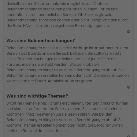
deshalb sollten Sie sie so bald wie möglich lesen. Globale
o
Bekanntmachungen erscheinen ganz oben in jedem Forum und
b
ebenfalls in Ihrem persönlichen Bereich. Ob Sie eine globale
en
Bekanntmachung schreiben können oder nicht, hängt von den durch
die Board-Administration vergebenen Berechtigungen ab.
N
Was sind Bekanntmachungen?
ac
Bekanntmachungen beinhalten meist wichtige Informationen zu dem
h
Bereich des Boards, in dem Sie sich befinden. Sie sollten sie stets
o
lesen. Bekanntmachungen erscheinen oben auf jeder Seite des
b
Forums, in dem sie erstellt wurden. Wie bei globalen
en
Bekanntmachungen hängt es von Ihren Berechtigungen ab, ob Sie
Bekanntmachungen erstellen können oder nicht. Die Berechtigungen
werden von der Board-Administration vergeben.
N
Was sind wichtige Themen?
ac
Wichtige Themen eines Forums erscheinen unter den Ankündigungen
h
und sind nur auf der ersten Seite zu sehen. Sie haben meist einen
o
wichtigen Inhalt, weswegen Sie sie lesen sollten. Wie bei den
b
Bekanntmachungen hängt es von Ihren Berechtigungen ab, ob Sie
en
wichtige Themen erstellen können oder nicht; die Berechtigungen
stellt die Board-Administration ein.