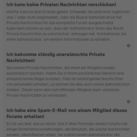
o
Ich kann keine Privaten Nachrichten verschicken!
b
Hierfür kann es drei Gründe geben: Entweder Sie sind nicht registriert
en
und / oder nicht angemeldet, oder die Board-Administration hat
Private Nachrichten für das komplette Forum ausgeschaltet.
Außerdem könnte es sein, dass der Administrator Ihnen das Recht,
Private Nachrichten zu verschicken, entzogen hat. Kontaktieren Sie
einen Administrator, um weitere Informationen zu erhalten.
N
Ich bekomme ständig unerwünschte Private
ac
Nachrichten!
h
Sie können Private Nachrichten, die Ihnen ein Mitglied sendet,
o
automatisch löschen, indem Sie in Ihrem persönlichen Bereich eine
b
entsprechende Regel erstellen. Falls Sie belästigende Nachrichten
en
von jemandem erhalten, so können Sie dies auch einem Administrator
melden. Dieser kann dem betreffenden Mitglied dann verbieten,
Private Nachrichten zu versenden.
N
Ich habe eine Spam-E-Mail von einem Mitglied dieses
ac
Forums erhalten!
h
Es tut uns leid, das zu hören. Das E-Mail-Formular dieses Forums hat
o
einige Sicherheitsvorkehrungen, die Benutzer, die solche Nachrichten
b
senden, identifizieren sollen. Sie sollten einem Administrator die
en