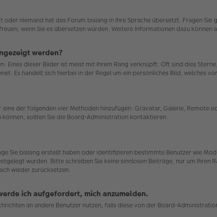
ert oder niemand hat das Forum bislang in Ihre Sprache übersetzt. Fragen Sie 
uns freuen, wenn Sie es übersetzen würden. Weitere Informationen dazu können
angezeigt werden?
. Eines dieser Bilder ist meist mit Ihrem Rang verknüpft: Oft sind dies Stern
et. Es handelt sich hierbei in der Regel um ein persönliches Bild, welches von
ber eine der folgenden vier Methoden hinzufügen: Gravatar, Galerie, Remote
können, sollten Sie die Board-Administration kontaktieren.
räge Sie bislang erstellt haben oder identifizieren bestimmte Benutzer wie 
estgelegt wurden. Bitte schreiben Sie keine sinnlosen Beiträge, nur um Ihren
ach wieder zurücksetzen.
 werde ich aufgefordert, mich anzumelden.
achrichten an andere Benutzer nutzen, falls diese von der Board-Administrat