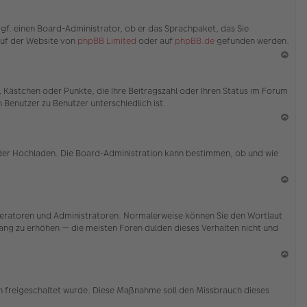
en
N
ac
ggf. einen Board-Administrator, ob er das Sprachpaket, das Sie
h
 auf der Website von
phpBB Limited
oder auf
phpBB.de
gefunden werden.
o
b
en
N
ac
e, Kästchen oder Punkte, die Ihre Beitragszahl oder Ihren Status im Forum
h
 Benutzer zu Benutzer unterschiedlich ist.
o
b
en
N
ac
 oder Hochladen. Die Board-Administration kann bestimmen, ob und wie
h
o
b
en
N
ac
Moderatoren und Administratoren. Normalerweise können Sie den Wortlaut
h
 Rang zu erhöhen — die meisten Foren dulden dieses Verhalten nicht und
o
b
en
N
ac
ion freigeschaltet wurde. Diese Maßnahme soll den Missbrauch dieses
h
o