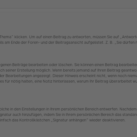
ema“ klicken. Um auf einen Beitrag zu antworten, müssen Sie auf „Antworten“ 
ls am Ende der Foren- und der Beitragsansicht aufgelistet. Z. B. „Sie dürfen
eigenen Beiträge bearbeiten oder löschen. Sie können einen Beitrag bearbei
ach seiner Erstellung möglich. Wenn bereits jemand auf Ihren Beitrag geantwor
 der Bearbeitungen angezeigt. Dieser Hinweis erscheint nicht, wenn noch nie
es für nötig halten, eine Notiz hinterlassen, warum Ihr Beitrag überarbeitet 
olche in den Einstellungen in Ihrem persönlichen Bereich entwerfen. Nachdem 
ignatur auch hinzufügen, indem Sie in Ihrem persönlichen Bereich das standar
infach das Kontrollkästchen „Signatur anhängen“ wieder deaktivieren.