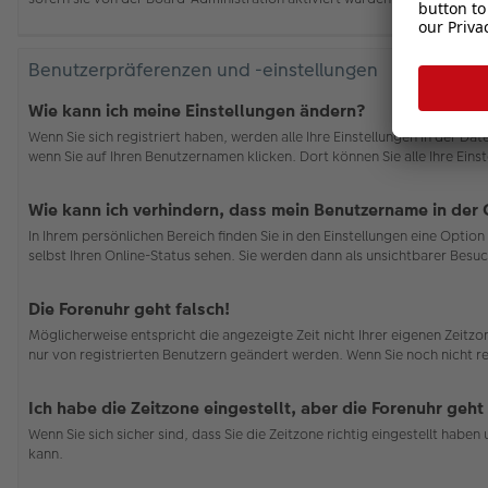
Benutzerpräferenzen und -einstellungen
Wie kann ich meine Einstellungen ändern?
Wenn Sie sich registriert haben, werden alle Ihre Einstellungen in der D
wenn Sie auf Ihren Benutzernamen klicken. Dort können Sie alle Ihre Eins
Wie kann ich verhindern, dass mein Benutzername in der 
In Ihrem persönlichen Bereich finden Sie in den Einstellungen eine Opti
selbst Ihren Online-Status sehen. Sie werden dann als unsichtbarer Besuc
Die Forenuhr geht falsch!
Möglicherweise entspricht die angezeigte Zeit nicht Ihrer eigenen Zeitzon
nur von registrierten Benutzern geändert werden. Wenn Sie noch nicht regis
Ich habe die Zeitzone eingestellt, aber die Forenuhr geht
Wenn Sie sich sicher sind, dass Sie die Zeitzone richtig eingestellt habe
kann.