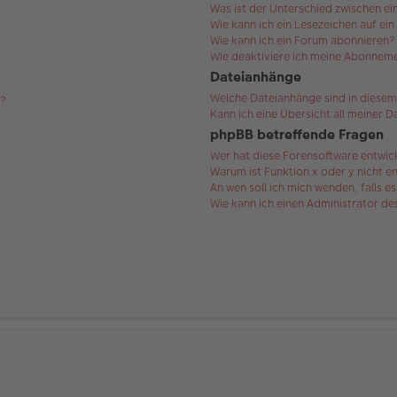
Was ist der Unterschied zwischen 
Wie kann ich ein Lesezeichen auf ei
Wie kann ich ein Forum abonnieren?
Wie deaktiviere ich meine Abonnem
Dateianhänge
Welche Dateianhänge sind in diesem
s?
Kann ich eine Übersicht all meiner 
phpBB betreffende Fragen
Wer hat diese Forensoftware entwic
Warum ist Funktion x oder y nicht e
An wen soll ich mich wenden, falls 
Wie kann ich einen Administrator d