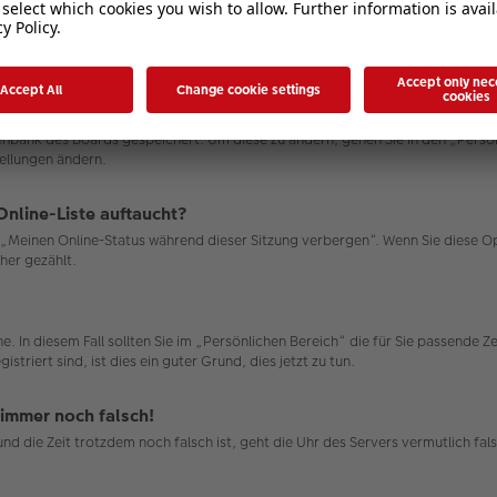
atenbank des Boards gespeichert. Um diese zu ändern, gehen Sie in den „Persö
tellungen ändern.
Online-Liste auftaucht?
on „Meinen Online-Status während dieser Sitzung verbergen“. Wenn Sie diese 
her gezählt.
e. In diesem Fall sollten Sie im „Persönlichen Bereich“ die für Sie passende Ze
triert sind, ist dies ein guter Grund, dies jetzt zu tun.
 immer noch falsch!
n und die Zeit trotzdem noch falsch ist, geht die Uhr des Servers vermutlich 