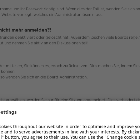
rname und Ihr Passwort richtig sind. Wenn dies der Fall ist, wenden Sie sich 
r Website vorliegt, welches ein Administrator lösen muss.
r nicht mehr anmelden?!
 Gründen deaktiviert oder gelöscht hat. Außerdem löschen viele Boards regelm
ut und nehmen Sie aktiv an den Diskussionen teil!
ieder mitteilen, Sie können es jedoch zurücksetzen. Dies machen Sie, indem Si
n können.
, so wenden Sie sich an die Board-Administration.
t auswählen, werden Sie nur für eine Sitzung angemeldet. Dies verhindert 
 auswählen. Dies ist nicht empfehlenswert, wenn Sie sich an einem öffentlic
ard-Administration ausgeschaltet.
die dafür sorgen, dass Sie im Forum angemeldet bleiben. Außerdem ermögliche
bleme bei der An- oder Abmeldung haben, kann es helfen, wenn Sie die Cookie