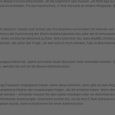
 dieses Forums entscheidet, ob Sie registriert sein müssen, um Beiträge zu schr
iel Avatarbilder, Private Nachrichten, E-Mail-Versand an andere Mitglieder, 
.
(deutsch: Gesetz zum Schutz der Privatsphäre von Kindern im Internet von 19
hierzu die Zustimmung der Eltern beziehungsweise des oder der Erziehungsber
n Sie einen rechtlichen Beistand zu Rate. Bitte beachten Sie, dass phpBB Limit
r solchen, die unter der Frage „An wen soll ich mich wenden, falls es Beschw
 ausgeschaltet hat, damit sich keine neuen Benutzer mehr anmelden können. E
n, wenden Sie sich an die Board-Administration.
htige Passwort eingegeben haben. Wenn diese stimmen, dann gibt es zwei Mö
iehungsberechtigten den Anweisungen folgen, die Sie erhalten haben. Wenn dies n
et werden – entweder müssen Sie dies selbst erledigen oder ein Administrator.
t enthaltenen Anweisungen. Ansonsten prüfen Sie, ob Sie Ihre E-Mail-Adresse 
egeben wurde, dann kontaktieren Sie einen Administrator.