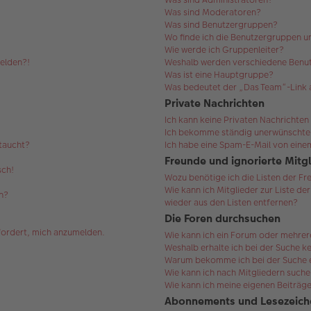
Was sind Moderatoren?
Was sind Benutzergruppen?
Wo finde ich die Benutzergruppen un
Wie werde ich Gruppenleiter?
melden?!
Weshalb werden verschiedene Benut
Was ist eine Hauptgruppe?
Was bedeutet der „Das Team“-Link a
Private Nachrichten
Ich kann keine Privaten Nachrichten
Ich bekomme ständig unerwünschte 
ftaucht?
Ich habe eine Spam-E-Mail von einem
Freunde und ignorierte Mitg
sch!
Wozu benötige ich die Listen der Fr
Wie kann ich Mitglieder zur Liste de
n?
wieder aus den Listen entfernen?
Die Foren durchsuchen
efordert, mich anzumelden.
Wie kann ich ein Forum oder mehre
Weshalb erhalte ich bei der Suche k
Warum bekomme ich bei der Suche ei
Wie kann ich nach Mitgliedern such
Wie kann ich meine eigenen Beiträg
Abonnements und Lesezeich