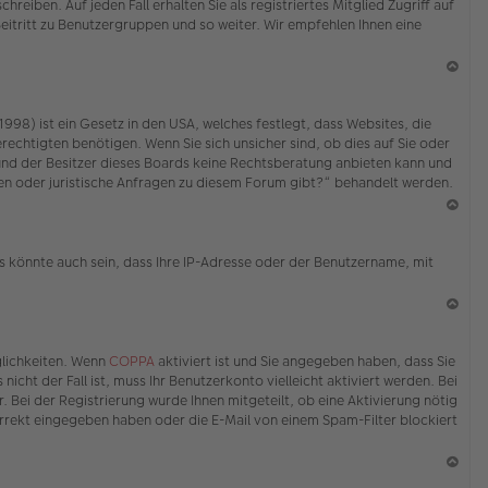
eiben. Auf jeden Fall erhalten Sie als registriertes Mitglied Zugriff auf
Beitritt zu Benutzergruppen und so weiter. Wir empfehlen Ihnen eine
N
ac
98) ist ein Gesetz in den USA, welches festlegt, dass Websites, die
h
echtigten benötigen. Wenn Sie sich unsicher sind, ob dies auf Sie oder
o
ed und der Besitzer dieses Boards keine Rechtsberatung anbieten kann und
b
erden oder juristische Anfragen zu diesem Forum gibt?“ behandelt werden.
en
N
ac
s könnte auch sein, dass Ihre IP-Adresse oder der Benutzername, mit
h
o
b
en
N
ac
glichkeiten. Wenn
COPPA
aktiviert ist und Sie angegeben haben, dass Sie
h
icht der Fall ist, muss Ihr Benutzerkonto vielleicht aktiviert werden. Bei
o
 Bei der Registrierung wurde Ihnen mitgeteilt, ob eine Aktivierung nötig
b
korrekt eingegeben haben oder die E-Mail von einem Spam-Filter blockiert
en
N