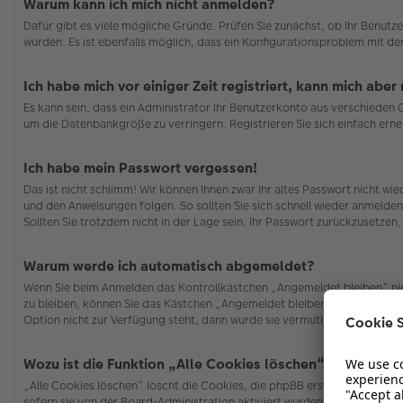
Warum kann ich mich nicht anmelden?
Dafür gibt es viele mögliche Gründe. Prüfen Sie zunächst, ob Ihr Benutze
wurden. Es ist ebenfalls möglich, dass ein Konfigurationsproblem mit de
Ich habe mich vor einiger Zeit registriert, kann mich abe
Es kann sein, dass ein Administrator Ihr Benutzerkonto aus verschieden
um die Datenbankgröße zu verringern. Registrieren Sie sich einfach erne
Ich habe mein Passwort vergessen!
Das ist nicht schlimm! Wir können Ihnen zwar Ihr altes Passwort nicht w
und den Anweisungen folgen. So sollten Sie sich schnell wieder anmelde
Sollten Sie trotzdem nicht in der Lage sein, Ihr Passwort zurückzusetzen
Warum werde ich automatisch abgemeldet?
Wenn Sie beim Anmelden das Kontrollkästchen „Angemeldet bleiben“ nich
zu bleiben, können Sie das Kästchen „Angemeldet bleiben“ beim Anmelden
Option nicht zur Verfügung steht, dann wurde sie vermutlich von der Bo
Wozu ist die Funktion „Alle Cookies löschen“?
„Alle Cookies löschen“ löscht die Cookies, die phpBB erstellt hat und 
sofern sie von der Board-Administration aktiviert wurden. Wenn Sie Pro