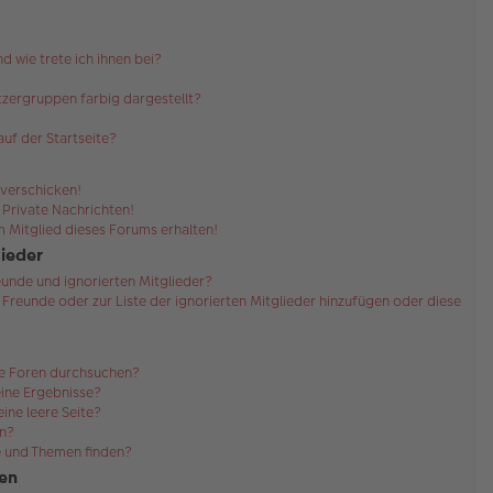
d wie trete ich ihnen bei?
zergruppen farbig dargestellt?
uf der Startseite?
 verschicken!
Private Nachrichten!
 Mitglied dieses Forums erhalten!
lieder
eunde und ignorierten Mitglieder?
r Freunde oder zur Liste der ignorierten Mitglieder hinzufügen oder diese
re Foren durchsuchen?
eine Ergebnisse?
ne leere Seite?
en?
e und Themen finden?
en