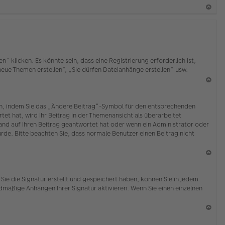
b
en
N
ac
h
o
b
klicken. Es könnte sein, dass eine Registrierung erforderlich ist,
en
 neue Themen erstellen“, „Sie dürfen Dateianhänge erstellen“ usw.
N
ac
ten, indem Sie das „Ändere Beitrag“-Symbol für den entsprechenden
h
tet hat, wird Ihr Beitrag in der Themenansicht als überarbeitet
o
mand auf Ihren Beitrag geantwortet hat oder wenn ein Administrator oder
b
wurde. Bitte beachten Sie, dass normale Benutzer einen Beitrag nicht
en
N
ac
Sie die Signatur erstellt und gespeichert haben, können Sie in jedem
h
dmäßige Anhängen Ihrer Signatur aktivieren. Wenn Sie einen einzelnen
o
b
en
N