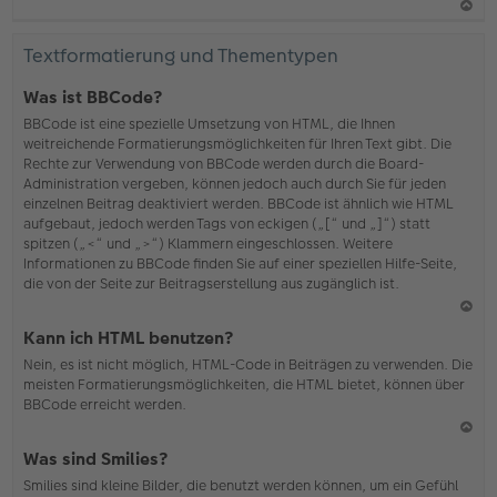
N
ac
Textformatierung und Thementypen
h
o
Was ist BBCode?
b
BBCode ist eine spezielle Umsetzung von HTML, die Ihnen
en
weitreichende Formatierungsmöglichkeiten für Ihren Text gibt. Die
Rechte zur Verwendung von BBCode werden durch die Board-
Administration vergeben, können jedoch auch durch Sie für jeden
einzelnen Beitrag deaktiviert werden. BBCode ist ähnlich wie HTML
aufgebaut, jedoch werden Tags von eckigen („[“ und „]“) statt
spitzen („<“ und „>“) Klammern eingeschlossen. Weitere
Informationen zu BBCode finden Sie auf einer speziellen Hilfe-Seite,
die von der Seite zur Beitragserstellung aus zugänglich ist.
N
Kann ich HTML benutzen?
ac
Nein, es ist nicht möglich, HTML-Code in Beiträgen zu verwenden. Die
h
meisten Formatierungsmöglichkeiten, die HTML bietet, können über
o
BBCode erreicht werden.
b
en
N
Was sind Smilies?
ac
Smilies sind kleine Bilder, die benutzt werden können, um ein Gefühl
h