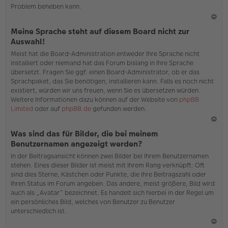
Problem beheben kann.
N
Meine Sprache steht auf diesem Board nicht zur
ac
Auswahl!
h
Meist hat die Board-Administration entweder Ihre Sprache nicht
o
installiert oder niemand hat das Forum bislang in Ihre Sprache
b
übersetzt. Fragen Sie ggf. einen Board-Administrator, ob er das
en
Sprachpaket, das Sie benötigen, installieren kann. Falls es noch nicht
existiert, würden wir uns freuen, wenn Sie es übersetzen würden.
Weitere Informationen dazu können auf der Website von
phpBB
Limited
oder auf
phpBB.de
gefunden werden.
N
Was sind das für Bilder, die bei meinem
ac
Benutzernamen angezeigt werden?
h
In der Beitragsansicht können zwei Bilder bei Ihrem Benutzernamen
o
stehen. Eines dieser Bilder ist meist mit Ihrem Rang verknüpft: Oft
b
sind dies Sterne, Kästchen oder Punkte, die Ihre Beitragszahl oder
en
Ihren Status im Forum angeben. Das andere, meist größere, Bild wird
auch als „Avatar“ bezeichnet. Es handelt sich hierbei in der Regel um
ein persönliches Bild, welches von Benutzer zu Benutzer
unterschiedlich ist.