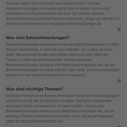
deshalb sollten Sie sie so bald wie möglich lesen. Globale
o
Bekanntmachungen erscheinen ganz oben in jedem Forum und
b
ebenfalls in Ihrem persönlichen Bereich. Ob Sie eine globale
en
Bekanntmachung schreiben können oder nicht, hängt von den durch
die Board-Administration vergebenen Berechtigungen ab.
N
Was sind Bekanntmachungen?
ac
Bekanntmachungen beinhalten meist wichtige Informationen zu dem
h
Bereich des Boards, in dem Sie sich befinden. Sie sollten sie stets
o
lesen. Bekanntmachungen erscheinen oben auf jeder Seite des
b
Forums, in dem sie erstellt wurden. Wie bei globalen
en
Bekanntmachungen hängt es von Ihren Berechtigungen ab, ob Sie
Bekanntmachungen erstellen können oder nicht. Die Berechtigungen
werden von der Board-Administration vergeben.
N
Was sind wichtige Themen?
ac
Wichtige Themen eines Forums erscheinen unter den Ankündigungen
h
und sind nur auf der ersten Seite zu sehen. Sie haben meist einen
o
wichtigen Inhalt, weswegen Sie sie lesen sollten. Wie bei den
b
Bekanntmachungen hängt es von Ihren Berechtigungen ab, ob Sie
en
wichtige Themen erstellen können oder nicht; die Berechtigungen
stellt die Board-Administration ein.