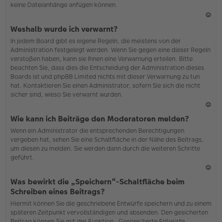
keine Dateianhänge anfügen können.
N
Weshalb wurde ich verwarnt?
ac
In jedem Board gibt es eigene Regeln, die meistens von der
h
Administration festgelegt werden. Wenn Sie gegen eine dieser Regeln
o
verstoßen haben, kann sie Ihnen eine Verwarnung erteilen. Bitte
b
beachten Sie, dass dies die Entscheidung der Administration dieses
en
Boards ist und phpBB Limited nichts mit dieser Verwarnung zu tun
hat. Kontaktieren Sie einen Administrator, sofern Sie sich die nicht
sicher sind, wieso Sie verwarnt wurden.
N
Wie kann ich Beiträge den Moderatoren melden?
ac
Wenn ein Administrator die entsprechenden Berechtigungen
h
vergeben hat, sehen Sie eine Schaltfläche in der Nähe des Beitrags,
o
um diesen zu melden. Sie werden dann durch die weiteren Schritte
b
geführt.
en
N
Was bewirkt die „Speichern“-Schaltfläche beim
ac
Schreiben eines Beitrags?
h
Hiermit können Sie die geschriebene Entwürfe speichern und zu einem
o
späteren Zeitpunkt vervollständigen und absenden. Den gesicherten
b
Beitrag können Sie mit der Funktion „Gespeicherte Entwürfe
en