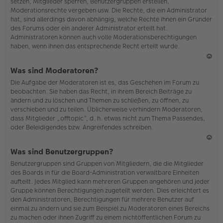
setzen, Mitglieder sperren, Benutzergruppen erstellen,
Moderationsrechte vergeben usw. Die Rechte, die ein Administrator
hat, sind allerdings davon abhängig, welche Rechte ihnen ein Gründer
des Forums oder ein anderer Administrator erteilt hat.
Administratoren können auch volle Moderationsberechtigungen
haben, wenn ihnen das entsprechende Recht erteilt wurde.
N
Was sind Moderatoren?
ac
Die Aufgabe der Moderatoren ist es, das Geschehen im Forum zu
h
beobachten. Sie haben das Recht, in ihrem Bereich Beiträge zu
o
ändern und zu löschen und Themen zu schließen, zu öffnen, zu
b
verschieben und zu teilen. Üblicherweise verhindern Moderatoren,
en
dass Mitglieder „offtopic“, d. h. etwas nicht zum Thema Passendes,
oder Beleidigendes bzw. Angreifendes schreiben.
N
Was sind Benutzergruppen?
ac
Benutzergruppen sind Gruppen von Mitgliedern, die die Mitglieder
h
des Boards in für die Board-Administration verwaltbare Einheiten
o
aufteilt. Jedes Mitglied kann mehreren Gruppen angehören und jeder
b
Gruppe können Berechtigungen zugeteilt werden. Dies erleichtert es
en
den Administratoren, Berechtigungen für mehrere Benutzer auf
einmal zu ändern und sie zum Beispiel zu Moderatoren eines Bereichs
zu machen oder ihnen Zugriff zu einem nichtöffentlichen Forum zu