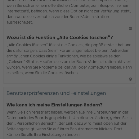
wenn Sie sich an einem öffentlichen Computer, zum Beispiel in einem
Internetcafé, befinden. Wenn diese Option nicht zur Verfügung steht,
dann wurde sie vermutlich von der Board-Administration
ausgeschaltet.
N
Wozu ist die Funktion „Alle Cookies löschen“?
ac
„Alle Cookies löschen“ löscht die Cookies, die phpBB erstellt hat und
h
die dafür sorgen, dass Sie im Forum angemeldet bleiben. Außerdem
o
ermöglichen Cookies einige Funktionen, wie beispielsweise den
b
„Gelesen“-Status – sofern sie von der Board-Administration aktiviert
en
wurden. Wenn Sie Probleme bei der An- oder Abmeldung haben, kann
es helfen, wenn Sie die Cookies löschen.
N
ac
Benutzerpräferenzen und -einstellungen
h
o
Wie kann ich meine Einstellungen ändern?
b
Wenn Sie sich registriert haben, werden alle Ihre Einstellungen in der
en
Datenbank des Boards gespeichert. Um diese zu ändern, gehen Sie in
den „Persönlichen Bereich“; der Link dazu wird meist oben auf der
Seite angezeigt, wenn Sie auf Ihren Benutzernamen klicken. Dort
können Sie alle Ihre Einstellungen ändern.