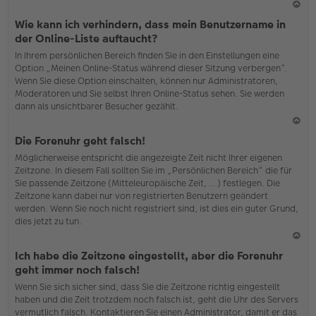
N
Wie kann ich verhindern, dass mein Benutzername in
ac
der Online-Liste auftaucht?
h
In Ihrem persönlichen Bereich finden Sie in den Einstellungen eine
o
Option „Meinen Online-Status während dieser Sitzung verbergen“.
b
Wenn Sie diese Option einschalten, können nur Administratoren,
en
Moderatoren und Sie selbst Ihren Online-Status sehen. Sie werden
dann als unsichtbarer Besucher gezählt.
N
Die Forenuhr geht falsch!
ac
Möglicherweise entspricht die angezeigte Zeit nicht Ihrer eigenen
h
Zeitzone. In diesem Fall sollten Sie im „Persönlichen Bereich“ die für
o
Sie passende Zeitzone (Mitteleuropäische Zeit, ...) festlegen. Die
b
Zeitzone kann dabei nur von registrierten Benutzern geändert
en
werden. Wenn Sie noch nicht registriert sind, ist dies ein guter Grund,
dies jetzt zu tun.
N
Ich habe die Zeitzone eingestellt, aber die Forenuhr
ac
geht immer noch falsch!
h
Wenn Sie sich sicher sind, dass Sie die Zeitzone richtig eingestellt
o
haben und die Zeit trotzdem noch falsch ist, geht die Uhr des Servers
b
vermutlich falsch. Kontaktieren Sie einen Administrator, damit er das
en