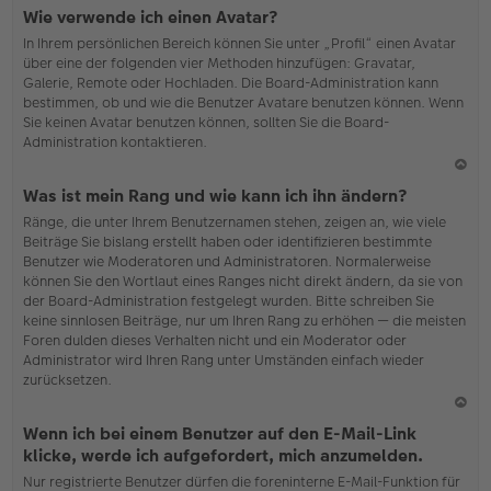
N
Wie verwende ich einen Avatar?
ac
In Ihrem persönlichen Bereich können Sie unter „Profil“ einen Avatar
h
über eine der folgenden vier Methoden hinzufügen: Gravatar,
o
Galerie, Remote oder Hochladen. Die Board-Administration kann
b
bestimmen, ob und wie die Benutzer Avatare benutzen können. Wenn
en
Sie keinen Avatar benutzen können, sollten Sie die Board-
Administration kontaktieren.
N
Was ist mein Rang und wie kann ich ihn ändern?
ac
Ränge, die unter Ihrem Benutzernamen stehen, zeigen an, wie viele
h
Beiträge Sie bislang erstellt haben oder identifizieren bestimmte
o
Benutzer wie Moderatoren und Administratoren. Normalerweise
b
können Sie den Wortlaut eines Ranges nicht direkt ändern, da sie von
en
der Board-Administration festgelegt wurden. Bitte schreiben Sie
keine sinnlosen Beiträge, nur um Ihren Rang zu erhöhen — die meisten
Foren dulden dieses Verhalten nicht und ein Moderator oder
Administrator wird Ihren Rang unter Umständen einfach wieder
zurücksetzen.
N
Wenn ich bei einem Benutzer auf den E-Mail-Link
ac
klicke, werde ich aufgefordert, mich anzumelden.
h
Nur registrierte Benutzer dürfen die foreninterne E-Mail-Funktion für
o