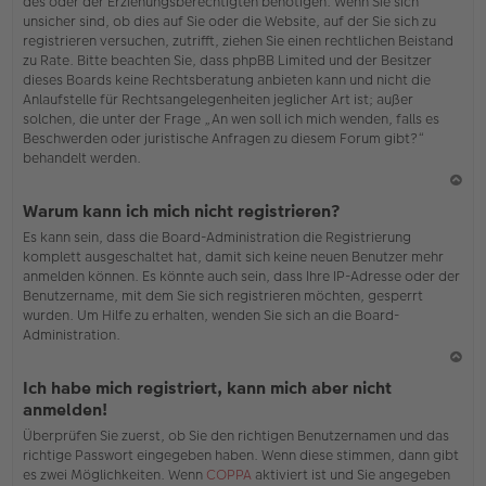
des oder der Erziehungsberechtigten benötigen. Wenn Sie sich
unsicher sind, ob dies auf Sie oder die Website, auf der Sie sich zu
registrieren versuchen, zutrifft, ziehen Sie einen rechtlichen Beistand
zu Rate. Bitte beachten Sie, dass phpBB Limited und der Besitzer
dieses Boards keine Rechtsberatung anbieten kann und nicht die
Anlaufstelle für Rechtsangelegenheiten jeglicher Art ist; außer
solchen, die unter der Frage „An wen soll ich mich wenden, falls es
Beschwerden oder juristische Anfragen zu diesem Forum gibt?“
behandelt werden.
N
Warum kann ich mich nicht registrieren?
ac
Es kann sein, dass die Board-Administration die Registrierung
h
komplett ausgeschaltet hat, damit sich keine neuen Benutzer mehr
o
anmelden können. Es könnte auch sein, dass Ihre IP-Adresse oder der
b
Benutzername, mit dem Sie sich registrieren möchten, gesperrt
en
wurden. Um Hilfe zu erhalten, wenden Sie sich an die Board-
Administration.
N
Ich habe mich registriert, kann mich aber nicht
ac
anmelden!
h
Überprüfen Sie zuerst, ob Sie den richtigen Benutzernamen und das
o
richtige Passwort eingegeben haben. Wenn diese stimmen, dann gibt
b
es zwei Möglichkeiten. Wenn
COPPA
aktiviert ist und Sie angegeben
en