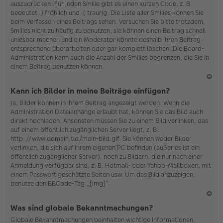
auszudrücken. Für jeden Smilie gibt es einen kurzen Code, z. B.
o
bedeutet :) fröhlich und :( traurig. Die Liste aller Smilies können Sie
b
beim Verfassen eines Beitrags sehen. Versuchen Sie bitte trotzdem,
en
Smilies nicht zu häufig zu benutzen, sie können einen Beitrag schnell
unlesbar machen und ein Moderator könnte deshalb Ihren Beitrag
entsprechend überarbeiten oder gar komplett löschen. Die Board-
Administration kann auch die Anzahl der Smilies begrenzen, die Sie in
einem Beitrag benutzen können.
N
Kann ich Bilder in meine Beiträge einfügen?
ac
Ja, Bilder können in Ihrem Beitrag angezeigt werden. Wenn die
h
Administration Dateianhänge erlaubt hat, können Sie das Bild auch
o
direkt hochladen. Ansonsten müssen Sie zu einem Bild verlinken, das
b
auf einem öffentlich zugänglichen Server liegt, z. B.
en
http://www.domain.tld/mein-bild.gif. Sie können weder Bilder
verlinken, die sich auf Ihrem eigenen PC befinden (außer es ist ein
öffentlich zugänglicher Server), noch zu Bildern, die nur nach einer
Anmeldung verfügbar sind, z. B. Hotmail- oder Yahoo-Mailboxen, mit
einem Passwort geschützte Seiten usw. Um das Bild anzuzeigen,
benutze den BBCode-Tag „[img]“.
N
Was sind globale Bekanntmachungen?
ac
Globale Bekanntmachungen beinhalten wichtige Informationen,
h