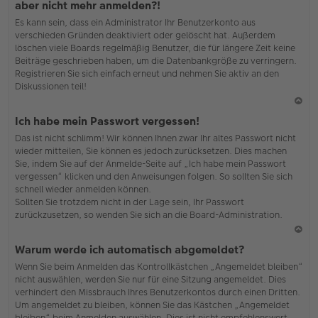
aber nicht mehr anmelden?!
h
Es kann sein, dass ein Administrator Ihr Benutzerkonto aus
o
verschieden Gründen deaktiviert oder gelöscht hat. Außerdem
b
löschen viele Boards regelmäßig Benutzer, die für längere Zeit keine
en
Beiträge geschrieben haben, um die Datenbankgröße zu verringern.
Registrieren Sie sich einfach erneut und nehmen Sie aktiv an den
Diskussionen teil!
N
Ich habe mein Passwort vergessen!
ac
Das ist nicht schlimm! Wir können Ihnen zwar Ihr altes Passwort nicht
h
wieder mitteilen, Sie können es jedoch zurücksetzen. Dies machen
o
Sie, indem Sie auf der Anmelde-Seite auf „Ich habe mein Passwort
b
vergessen“ klicken und den Anweisungen folgen. So sollten Sie sich
en
schnell wieder anmelden können.
Sollten Sie trotzdem nicht in der Lage sein, Ihr Passwort
zurückzusetzen, so wenden Sie sich an die Board-Administration.
N
Warum werde ich automatisch abgemeldet?
ac
Wenn Sie beim Anmelden das Kontrollkästchen „Angemeldet bleiben“
h
nicht auswählen, werden Sie nur für eine Sitzung angemeldet. Dies
o
verhindert den Missbrauch Ihres Benutzerkontos durch einen Dritten.
b
Um angemeldet zu bleiben, können Sie das Kästchen „Angemeldet
en
bleiben“ beim Anmelden auswählen. Dies ist nicht empfehlenswert,