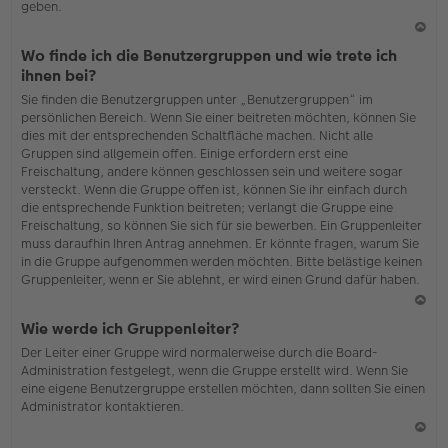
geben.
N
Wo finde ich die Benutzergruppen und wie trete ich
ac
ihnen bei?
h
Sie finden die Benutzergruppen unter „Benutzergruppen“ im
o
persönlichen Bereich. Wenn Sie einer beitreten möchten, können Sie
b
dies mit der entsprechenden Schaltfläche machen. Nicht alle
en
Gruppen sind allgemein offen. Einige erfordern erst eine
Freischaltung, andere können geschlossen sein und weitere sogar
versteckt. Wenn die Gruppe offen ist, können Sie ihr einfach durch
die entsprechende Funktion beitreten; verlangt die Gruppe eine
Freischaltung, so können Sie sich für sie bewerben. Ein Gruppenleiter
muss daraufhin Ihren Antrag annehmen. Er könnte fragen, warum Sie
in die Gruppe aufgenommen werden möchten. Bitte belästige keinen
Gruppenleiter, wenn er Sie ablehnt, er wird einen Grund dafür haben.
N
Wie werde ich Gruppenleiter?
ac
Der Leiter einer Gruppe wird normalerweise durch die Board-
h
Administration festgelegt, wenn die Gruppe erstellt wird. Wenn Sie
o
eine eigene Benutzergruppe erstellen möchten, dann sollten Sie einen
b
Administrator kontaktieren.
en
N