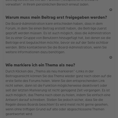
verwalten“ in Ihrem persönlichen Bereich erneut laden.
N
Warum muss mein Beitrag erst freigegeben werden?
ac
Die Board-Administration kann entschieden haben, dass in dem
h
Forum, in dem Sie einen Beitrag erstellt haben, die Beiträge zuerst
o
geprüft werden müssen. Es ist auch möglich, dass die Administration
b
Sie zu einer Gruppe von Benutzern hinzugefügt hat, bei denen sie die
en
Beiträge erst begutachten möchte, bevor sie auf der Seite sichtbar
werden. Bitte kontaktieren Sie die Board-Administration, wenn Sie
weitere Informationen dazu benötigen.
N
Wie markiere ich ein Thema als neu?
ac
Durch Klicken des „Thema als neu markieren“-Links in der
h
Beitragsansicht können Sie das Thema wieder ganz nach oben auf die
o
erste Seite des Forums holen. Wenn Sie den entsprechenden Link
b
nicht sehen, dann ist die Funktion möglicherweise deaktiviert oder
en
seit der letzten Markierung ist nicht genügend Zeit vergangen. Es ist
auch möglich, das Thema nach oben zu holen, indem Sie einfach eine
Antwort darauf schreiben. Stellen Sie jedoch sicher, dass Sie die
Regeln dieses Boards beachten! Es wird meist nicht gerne gesehen,
wenn ohne triftigen Grund auf alte oder abgeschlossene Themen
geantwortet wird.