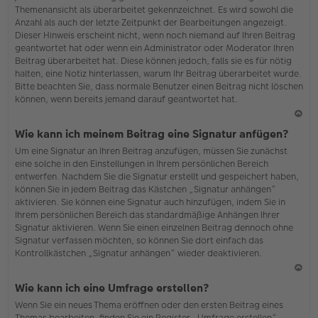
Themenansicht als überarbeitet gekennzeichnet. Es wird sowohl die
Anzahl als auch der letzte Zeitpunkt der Bearbeitungen angezeigt.
Dieser Hinweis erscheint nicht, wenn noch niemand auf Ihren Beitrag
geantwortet hat oder wenn ein Administrator oder Moderator Ihren
Beitrag überarbeitet hat. Diese können jedoch, falls sie es für nötig
halten, eine Notiz hinterlassen, warum Ihr Beitrag überarbeitet wurde.
Bitte beachten Sie, dass normale Benutzer einen Beitrag nicht löschen
können, wenn bereits jemand darauf geantwortet hat.
N
Wie kann ich meinem Beitrag eine Signatur anfügen?
ac
Um eine Signatur an Ihren Beitrag anzufügen, müssen Sie zunächst
h
eine solche in den Einstellungen in Ihrem persönlichen Bereich
o
entwerfen. Nachdem Sie die Signatur erstellt und gespeichert haben,
b
können Sie in jedem Beitrag das Kästchen „Signatur anhängen“
en
aktivieren. Sie können eine Signatur auch hinzufügen, indem Sie in
Ihrem persönlichen Bereich das standardmäßige Anhängen Ihrer
Signatur aktivieren. Wenn Sie einen einzelnen Beitrag dennoch ohne
Signatur verfassen möchten, so können Sie dort einfach das
Kontrollkästchen „Signatur anhängen“ wieder deaktivieren.
N
Wie kann ich eine Umfrage erstellen?
ac
Wenn Sie ein neues Thema eröffnen oder den ersten Beitrag eines
h
Themas bearbeiten, finden Sie ein Register „Umfrage erstellen“