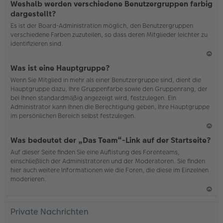
Weshalb werden verschiedene Benutzergruppen farbig
ac
dargestellt?
h
Es ist der Board-Administration möglich, den Benutzergruppen
o
verschiedene Farben zuzuteilen, so dass deren Mitglieder leichter zu
b
identifizieren sind.
en
N
Was ist eine Hauptgruppe?
ac
Wenn Sie Mitglied in mehr als einer Benutzergruppe sind, dient die
h
Hauptgruppe dazu, Ihre Gruppenfarbe sowie den Gruppenrang, der
o
bei Ihnen standardmäßig angezeigt wird, festzulegen. Ein
b
Administrator kann Ihnen die Berechtigung geben, Ihre Hauptgruppe
en
im persönlichen Bereich selbst festzulegen.
N
Was bedeutet der „Das Team“-Link auf der Startseite?
ac
Auf dieser Seite finden Sie eine Auflistung des Forenteams,
h
einschließlich der Administratoren und der Moderatoren. Sie finden
o
hier auch weitere Informationen wie die Foren, die diese im Einzelnen
b
moderieren.
en
N
ac
Private Nachrichten
h