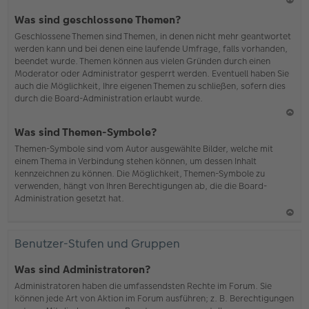
N
Was sind geschlossene Themen?
ac
Geschlossene Themen sind Themen, in denen nicht mehr geantwortet
h
werden kann und bei denen eine laufende Umfrage, falls vorhanden,
o
beendet wurde. Themen können aus vielen Gründen durch einen
b
Moderator oder Administrator gesperrt werden. Eventuell haben Sie
en
auch die Möglichkeit, Ihre eigenen Themen zu schließen, sofern dies
durch die Board-Administration erlaubt wurde.
N
Was sind Themen-Symbole?
ac
Themen-Symbole sind vom Autor ausgewählte Bilder, welche mit
h
einem Thema in Verbindung stehen können, um dessen Inhalt
o
kennzeichnen zu können. Die Möglichkeit, Themen-Symbole zu
b
verwenden, hängt von Ihren Berechtigungen ab, die die Board-
en
Administration gesetzt hat.
N
ac
Benutzer-Stufen und Gruppen
h
o
Was sind Administratoren?
b
Administratoren haben die umfassendsten Rechte im Forum. Sie
en
können jede Art von Aktion im Forum ausführen; z. B. Berechtigungen