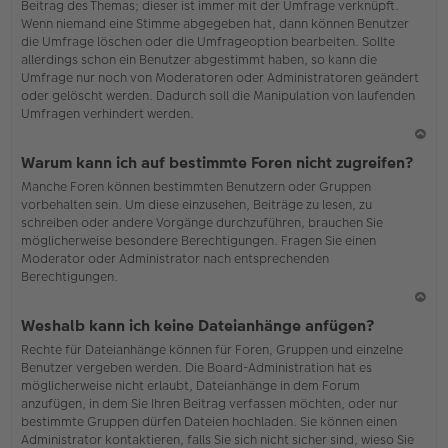
Beitrag des Themas; dieser ist immer mit der Umfrage verknüpft.
en
Wenn niemand eine Stimme abgegeben hat, dann können Benutzer
die Umfrage löschen oder die Umfrageoption bearbeiten. Sollte
allerdings schon ein Benutzer abgestimmt haben, so kann die
Umfrage nur noch von Moderatoren oder Administratoren geändert
oder gelöscht werden. Dadurch soll die Manipulation von laufenden
Umfragen verhindert werden.
N
Warum kann ich auf bestimmte Foren nicht zugreifen?
ac
Manche Foren können bestimmten Benutzern oder Gruppen
h
vorbehalten sein. Um diese einzusehen, Beiträge zu lesen, zu
o
schreiben oder andere Vorgänge durchzuführen, brauchen Sie
b
möglicherweise besondere Berechtigungen. Fragen Sie einen
en
Moderator oder Administrator nach entsprechenden
Berechtigungen.
N
Weshalb kann ich keine Dateianhänge anfügen?
ac
Rechte für Dateianhänge können für Foren, Gruppen und einzelne
h
Benutzer vergeben werden. Die Board-Administration hat es
o
möglicherweise nicht erlaubt, Dateianhänge in dem Forum
b
anzufügen, in dem Sie Ihren Beitrag verfassen möchten, oder nur
en
bestimmte Gruppen dürfen Dateien hochladen. Sie können einen
Administrator kontaktieren, falls Sie sich nicht sicher sind, wieso Sie