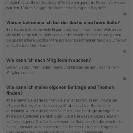
möglich, dass Ihr(e) Suchbegriff(e) hier nirgends im Forum verwendet
wurden. Prüfen Sie ggf. die Rechtschreibung der Begriffe!
N
Warum bekomme ich bei der Suche eine leere Seite?
ac
Ihre Suche lieferte zu viele Ergebnisse, somit konnte der Webserver
h
sie nicht verarbeiten. Benutzen Sie die erweiterte Suche und geben
o
Sie spezifischere Suchbegriffe ein oder beschränken Sie die Suche auf
b
verschiedene Unterforen.
en
N
Wie kann ich nach Mitgliedern suchen?
ac
Gehen Sie zur „Mitglieder“-Seite und klicken Sie auf „Nach einem
h
Mitglied suchen“.
o
b
en
N
Wie kann ich meine eigenen Beiträge und Themen
ac
finden?
h
Ihre eigenen Beiträge können Sie sich anzeigen lassen, indem Sie
o
„Eigene Beiträge“ im Schnellzugriff oben auf der Boardseite
b
auswählen. Alternativ können Sie auch „Ihre Beiträge anzeigen“ in
en
Ihrem persönlichen Bereich oder „Beiträge des Benutzers suchen“
auf Ihrer eigenen Profilseite verwenden. Benutzen Sie die erweiterte
Suche, um nach von Ihnen erstellen Themen zu suchen. Tragen Sie
dort die entsprechenden Optionen in die Suchmaske ein.