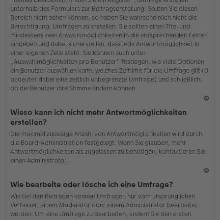
o
unterhalb des Formulars zur Beitragserstellung. Sollten Sie diesen
b
Bereich nicht sehen können, so haben Sie wahrscheinlich nicht die
en
Berechtigung, Umfragen zu erstellen. Sie sollten einen Titel und
mindestens zwei Antwortmöglichkeiten in die entsprechenden Felder
eingeben und dabei sicherstellen, dass jede Antwortmöglichkeit in
einer eigenen Zeile steht. Sie können auch unter
„Auswahlmöglichkeiten pro Benutzer“ festlegen, wie viele Optionen
ein Benutzer auswählen kann, welches Zeitlimit für die Umfrage gilt (0
bedeutet dabei eine zeitlich unbegrenzte Umfrage) und schließlich,
ob die Benutzer ihre Stimme ändern können.
N
Wieso kann ich nicht mehr Antwortmöglichkeiten
ac
erstellen?
h
Die maximal zulässige Anzahl von Antwortmöglichkeiten wird durch
o
die Board-Administration festgelegt. Wenn Sie glauben, mehr
b
Antwortmöglichkeiten als zugelassen zu benötigen, kontaktieren Sie
en
einen Administrator.
N
Wie bearbeite oder lösche ich eine Umfrage?
ac
Wie bei den Beiträgen können Umfragen nur vom ursprünglichen
h
Verfasser, einem Moderator oder einem Administrator bearbeitet
o
werden. Um eine Umfrage zu bearbeiten, ändern Sie den ersten
b