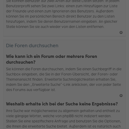
b
Sie können Benutzer auf zwei Arten auf diese Listen setzen: In jedem
en
Benutzerprofil sehen Sie zwei Links: einen zum Hinzufügen zur Liste
der Freunde und einen zum Ignorieren des Benutzers. Außerdem
können Sie im persönlichen Bereich direkt Benutzer zu den Listen
hinzufügen, indem Sie deren Benutzernamen eingeben. An gleicher
Stelle können Sie sie auch wieder von den Listen entfernen.
N
ac
Die Foren durchsuchen
h
o
Wie kann ich ein Forum oder mehrere Foren
b
durchsuchen?
en
Sie können die Foren durchsuchen, indem Sie einen Suchbegriff in die
Suchbox eingeben, die Sie in der Foren-Übersicht, der Foren- oder
Themenansicht finden. Erweiterte Suchmöglichkeiten erhalten Sie,
indem Sie den „Erweiterte Suche“-Link anklicken, der von jeder Seite
des Forums aus verfügbar ist.
N
Weshalb erhalte ich bei der Suche keine Ergebnisse?
ac
Ihre Suche war möglicherweise zu allgemein gehalten und enthielt zu
h
viele gängige Wörter, welche von phpBB nicht indiziert werden.
o
Stellen Sie eine spezifischere Anfrage und benutzen Sie die Optionen,
b
die Ihnen die erweiterte Suche bietet. Außerdem ist es natürlich auch
en