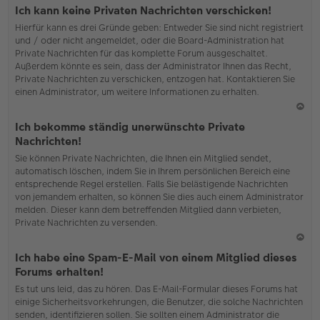
o
Ich kann keine Privaten Nachrichten verschicken!
b
Hierfür kann es drei Gründe geben: Entweder Sie sind nicht registriert
en
und / oder nicht angemeldet, oder die Board-Administration hat
Private Nachrichten für das komplette Forum ausgeschaltet.
Außerdem könnte es sein, dass der Administrator Ihnen das Recht,
Private Nachrichten zu verschicken, entzogen hat. Kontaktieren Sie
einen Administrator, um weitere Informationen zu erhalten.
N
Ich bekomme ständig unerwünschte Private
ac
Nachrichten!
h
Sie können Private Nachrichten, die Ihnen ein Mitglied sendet,
o
automatisch löschen, indem Sie in Ihrem persönlichen Bereich eine
b
entsprechende Regel erstellen. Falls Sie belästigende Nachrichten
en
von jemandem erhalten, so können Sie dies auch einem Administrator
melden. Dieser kann dem betreffenden Mitglied dann verbieten,
Private Nachrichten zu versenden.
N
Ich habe eine Spam-E-Mail von einem Mitglied dieses
ac
Forums erhalten!
h
Es tut uns leid, das zu hören. Das E-Mail-Formular dieses Forums hat
o
einige Sicherheitsvorkehrungen, die Benutzer, die solche Nachrichten
b
senden, identifizieren sollen. Sie sollten einem Administrator die
en