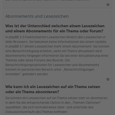
N
ac
Abonnements und Lesezeichen
h
o
Was ist der Unterschied zwischen einem Lesezeichen
b
und einem Abonnements für ein Thema oder Forum?
en
In phpBB 3.0 funktionierten Lesezeichen ähnlich den Lesezeichen in
Web-Browsern: Sie bekamen keine Informationen bei einem Update.
In phpBB 3.1 ähneln Lesezeichen mehr einem Abonnement: Sie können
eine Benachrichtigung erhalten, wenn ein Thema aktualisiert wird.
Abonnements hingegen informieren Sie bei einer Aktualisierung eines
Themas oder eines Forums des Boards. Die
Benachrichtigungsoptionen für Lesezeichen und Abonnements
können im persönlichen Bereich unter „Benachrichtigungen
einstellen“ geändert werden.
N
Wie kann ich ein Lesezeichen auf ein Thema setzen
ac
oder ein Thema abonnieren?
h
Sie können ein Lesezeichen auf ein Thema setzen oder es abonnieren,
o
in dem Sie die entsprechende Option in den „Themen-Optionen“
b
auswählen, die sich normalerweise ober- und unterhalb des
en
Diskussionsverlaufs des Themas befinden.