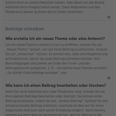
Nachrichten an andere Benutzer nutzen, falls diese von der Board-
b
Administration freigeschaltet wurde. Diese Maßnahme soll den
en
Missbrauch dieses Systems durch Gäste verhindern.
N
ac
Beiträge schreiben
h
o
Wie erstelle ich ein neues Thema oder eine Antwort?
b
Um ein neues Thema in einem Forum zu eröffnen, müssen Sie auf
en
„Neues Thema“ klicken. Um auf einen Beitrag zu antworten, müssen
Sie auf „Antworten“ klicken. Es könnte sein, dass eine Registrierung
erforderlich ist, bevor Sie einen Beitrag schreiben können. Ihre
Berechtigungen sind jeweils am Ende der Foren- und der
Beitragsansicht aufgelistet. Z. B. „Sie dürfen neue Themen erstellen“,
„Sie dürfen Dateianhänge erstellen“ usw.
N
Wie kann ich einen Beitrag bearbeiten oder löschen?
ac
Wenn Sie nicht Administrator oder Moderator sind, können Sie nur
h
Ihre eigenen Beiträge bearbeiten oder löschen. Sie können einen
o
Beitrag bearbeiten, indem Sie das „Ändere Beitrag“-Symbol für den
b
entsprechenden Beitrag anklicken; eventuell ist dies nur für einen
en
begrenzten Zeitraum nach seiner Erstellung möglich. Wenn bereits
jemand auf Ihren Beitrag geantwortet hat, wird Ihr Beitrag in der