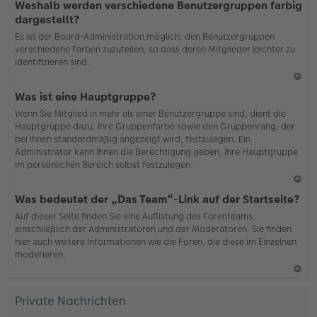
Weshalb werden verschiedene Benutzergruppen farbig
ac
dargestellt?
h
Es ist der Board-Administration möglich, den Benutzergruppen
o
verschiedene Farben zuzuteilen, so dass deren Mitglieder leichter zu
b
identifizieren sind.
en
N
Was ist eine Hauptgruppe?
ac
Wenn Sie Mitglied in mehr als einer Benutzergruppe sind, dient die
h
Hauptgruppe dazu, Ihre Gruppenfarbe sowie den Gruppenrang, der
o
bei Ihnen standardmäßig angezeigt wird, festzulegen. Ein
b
Administrator kann Ihnen die Berechtigung geben, Ihre Hauptgruppe
en
im persönlichen Bereich selbst festzulegen.
N
Was bedeutet der „Das Team“-Link auf der Startseite?
ac
Auf dieser Seite finden Sie eine Auflistung des Forenteams,
h
einschließlich der Administratoren und der Moderatoren. Sie finden
o
hier auch weitere Informationen wie die Foren, die diese im Einzelnen
b
moderieren.
en
N
ac
Private Nachrichten
h