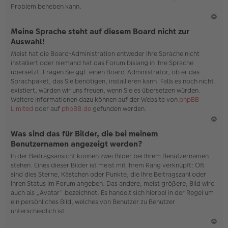
Problem beheben kann.
N
Meine Sprache steht auf diesem Board nicht zur
ac
Auswahl!
h
Meist hat die Board-Administration entweder Ihre Sprache nicht
o
installiert oder niemand hat das Forum bislang in Ihre Sprache
b
übersetzt. Fragen Sie ggf. einen Board-Administrator, ob er das
en
Sprachpaket, das Sie benötigen, installieren kann. Falls es noch nicht
existiert, würden wir uns freuen, wenn Sie es übersetzen würden.
Weitere Informationen dazu können auf der Website von
phpBB
Limited
oder auf
phpBB.de
gefunden werden.
N
Was sind das für Bilder, die bei meinem
ac
Benutzernamen angezeigt werden?
h
In der Beitragsansicht können zwei Bilder bei Ihrem Benutzernamen
o
stehen. Eines dieser Bilder ist meist mit Ihrem Rang verknüpft: Oft
b
sind dies Sterne, Kästchen oder Punkte, die Ihre Beitragszahl oder
en
Ihren Status im Forum angeben. Das andere, meist größere, Bild wird
auch als „Avatar“ bezeichnet. Es handelt sich hierbei in der Regel um
ein persönliches Bild, welches von Benutzer zu Benutzer
unterschiedlich ist.