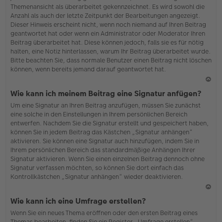
Themenansicht als überarbeitet gekennzeichnet. Es wird sowohl die
Anzahl als auch der letzte Zeitpunkt der Bearbeitungen angezeigt.
Dieser Hinweis erscheint nicht, wenn noch niemand auf Ihren Beitrag
geantwortet hat oder wenn ein Administrator oder Moderator Ihren
Beitrag überarbeitet hat. Diese können jedoch, falls sie es für nötig
halten, eine Notiz hinterlassen, warum Ihr Beitrag überarbeitet wurde.
Bitte beachten Sie, dass normale Benutzer einen Beitrag nicht löschen
können, wenn bereits jemand darauf geantwortet hat.
N
Wie kann ich meinem Beitrag eine Signatur anfügen?
ac
Um eine Signatur an Ihren Beitrag anzufügen, müssen Sie zunächst
h
eine solche in den Einstellungen in Ihrem persönlichen Bereich
o
entwerfen. Nachdem Sie die Signatur erstellt und gespeichert haben,
b
können Sie in jedem Beitrag das Kästchen „Signatur anhängen“
en
aktivieren. Sie können eine Signatur auch hinzufügen, indem Sie in
Ihrem persönlichen Bereich das standardmäßige Anhängen Ihrer
Signatur aktivieren. Wenn Sie einen einzelnen Beitrag dennoch ohne
Signatur verfassen möchten, so können Sie dort einfach das
Kontrollkästchen „Signatur anhängen“ wieder deaktivieren.
N
Wie kann ich eine Umfrage erstellen?
ac
Wenn Sie ein neues Thema eröffnen oder den ersten Beitrag eines
h
Themas bearbeiten, finden Sie ein Register „Umfrage erstellen“