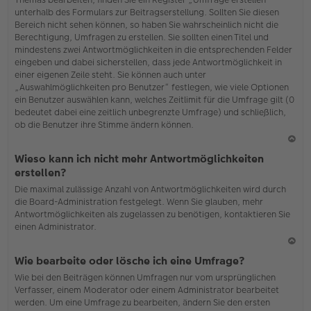
o
unterhalb des Formulars zur Beitragserstellung. Sollten Sie diesen
b
Bereich nicht sehen können, so haben Sie wahrscheinlich nicht die
en
Berechtigung, Umfragen zu erstellen. Sie sollten einen Titel und
mindestens zwei Antwortmöglichkeiten in die entsprechenden Felder
eingeben und dabei sicherstellen, dass jede Antwortmöglichkeit in
einer eigenen Zeile steht. Sie können auch unter
„Auswahlmöglichkeiten pro Benutzer“ festlegen, wie viele Optionen
ein Benutzer auswählen kann, welches Zeitlimit für die Umfrage gilt (0
bedeutet dabei eine zeitlich unbegrenzte Umfrage) und schließlich,
ob die Benutzer ihre Stimme ändern können.
N
Wieso kann ich nicht mehr Antwortmöglichkeiten
ac
erstellen?
h
Die maximal zulässige Anzahl von Antwortmöglichkeiten wird durch
o
die Board-Administration festgelegt. Wenn Sie glauben, mehr
b
Antwortmöglichkeiten als zugelassen zu benötigen, kontaktieren Sie
en
einen Administrator.
N
Wie bearbeite oder lösche ich eine Umfrage?
ac
Wie bei den Beiträgen können Umfragen nur vom ursprünglichen
h
Verfasser, einem Moderator oder einem Administrator bearbeitet
o
werden. Um eine Umfrage zu bearbeiten, ändern Sie den ersten
b