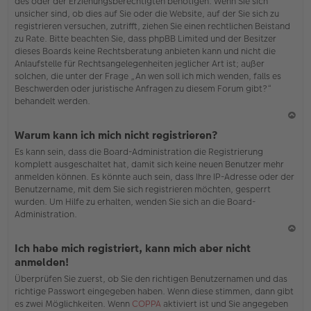
des oder der Erziehungsberechtigten benötigen. Wenn Sie sich
unsicher sind, ob dies auf Sie oder die Website, auf der Sie sich zu
registrieren versuchen, zutrifft, ziehen Sie einen rechtlichen Beistand
zu Rate. Bitte beachten Sie, dass phpBB Limited und der Besitzer
dieses Boards keine Rechtsberatung anbieten kann und nicht die
Anlaufstelle für Rechtsangelegenheiten jeglicher Art ist; außer
solchen, die unter der Frage „An wen soll ich mich wenden, falls es
Beschwerden oder juristische Anfragen zu diesem Forum gibt?“
behandelt werden.
N
Warum kann ich mich nicht registrieren?
ac
Es kann sein, dass die Board-Administration die Registrierung
h
komplett ausgeschaltet hat, damit sich keine neuen Benutzer mehr
o
anmelden können. Es könnte auch sein, dass Ihre IP-Adresse oder der
b
Benutzername, mit dem Sie sich registrieren möchten, gesperrt
en
wurden. Um Hilfe zu erhalten, wenden Sie sich an die Board-
Administration.
N
Ich habe mich registriert, kann mich aber nicht
ac
anmelden!
h
Überprüfen Sie zuerst, ob Sie den richtigen Benutzernamen und das
o
richtige Passwort eingegeben haben. Wenn diese stimmen, dann gibt
b
es zwei Möglichkeiten. Wenn
COPPA
aktiviert ist und Sie angegeben
en