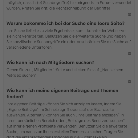
möglich, dass Ihr(e) Suchbegriff(e) hier nirgends im Forum verwendet
wurden. Prüfen Sie ggf. die Rechtschreibung der Begriffe!
N
Warum bekomme ich bei der Suche eine leere Seite?
ac
Ihre Suche lieferte zu viele Ergebnisse, somit konnte der Webserver
h
sie nicht verarbeiten. Benutzen Sie die erweiterte Suche und geben
o
Sie spezifischere Suchbegriffe ein oder beschränken Sie die Suche auf
b
verschiedene Unterforen.
en
N
Wie kann ich nach Mitgliedern suchen?
ac
Gehen Sie zur „Mitglieder“-Seite und klicken Sie auf „Nach einem
h
Mitglied suchen“.
o
b
en
N
Wie kann ich meine eigenen Beiträge und Themen
ac
finden?
h
Ihre eigenen Beiträge können Sie sich anzeigen lassen, indem Sie
o
„Eigene Beiträge“ im Schnellzugriff oben auf der Boardseite
b
auswählen. Alternativ können Sie auch „Ihre Beiträge anzeigen“ in
en
Ihrem persönlichen Bereich oder „Beiträge des Benutzers suchen“
auf Ihrer eigenen Profilseite verwenden. Benutzen Sie die erweiterte
Suche, um nach von Ihnen erstellen Themen zu suchen. Tragen Sie
dort die entsprechenden Optionen in die Suchmaske ein.