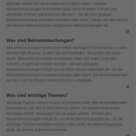
deshalb sollten Sie sie so bald wie möglich lesen. Globale
o
Bekanntmachungen erscheinen ganz oben in jedem Forum und
b
ebenfalls in Ihrem persönlichen Bereich. Ob Sie eine globale
en
Bekanntmachung schreiben können oder nicht, hängt von den durch
die Board-Administration vergebenen Berechtigungen ab.
N
Was sind Bekanntmachungen?
ac
Bekanntmachungen beinhalten meist wichtige Informationen zu dem
h
Bereich des Boards, in dem Sie sich befinden. Sie sollten sie stets
o
lesen. Bekanntmachungen erscheinen oben auf jeder Seite des
b
Forums, in dem sie erstellt wurden. Wie bei globalen
en
Bekanntmachungen hängt es von Ihren Berechtigungen ab, ob Sie
Bekanntmachungen erstellen können oder nicht. Die Berechtigungen
werden von der Board-Administration vergeben.
N
Was sind wichtige Themen?
ac
Wichtige Themen eines Forums erscheinen unter den Ankündigungen
h
und sind nur auf der ersten Seite zu sehen. Sie haben meist einen
o
wichtigen Inhalt, weswegen Sie sie lesen sollten. Wie bei den
b
Bekanntmachungen hängt es von Ihren Berechtigungen ab, ob Sie
en
wichtige Themen erstellen können oder nicht; die Berechtigungen
stellt die Board-Administration ein.