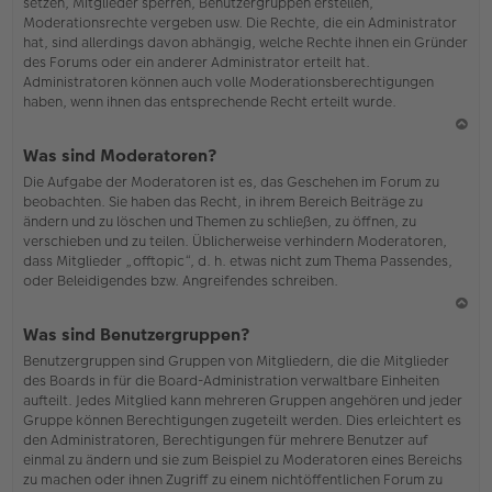
setzen, Mitglieder sperren, Benutzergruppen erstellen,
Moderationsrechte vergeben usw. Die Rechte, die ein Administrator
hat, sind allerdings davon abhängig, welche Rechte ihnen ein Gründer
des Forums oder ein anderer Administrator erteilt hat.
Administratoren können auch volle Moderationsberechtigungen
haben, wenn ihnen das entsprechende Recht erteilt wurde.
N
Was sind Moderatoren?
ac
Die Aufgabe der Moderatoren ist es, das Geschehen im Forum zu
h
beobachten. Sie haben das Recht, in ihrem Bereich Beiträge zu
o
ändern und zu löschen und Themen zu schließen, zu öffnen, zu
b
verschieben und zu teilen. Üblicherweise verhindern Moderatoren,
en
dass Mitglieder „offtopic“, d. h. etwas nicht zum Thema Passendes,
oder Beleidigendes bzw. Angreifendes schreiben.
N
Was sind Benutzergruppen?
ac
Benutzergruppen sind Gruppen von Mitgliedern, die die Mitglieder
h
des Boards in für die Board-Administration verwaltbare Einheiten
o
aufteilt. Jedes Mitglied kann mehreren Gruppen angehören und jeder
b
Gruppe können Berechtigungen zugeteilt werden. Dies erleichtert es
en
den Administratoren, Berechtigungen für mehrere Benutzer auf
einmal zu ändern und sie zum Beispiel zu Moderatoren eines Bereichs
zu machen oder ihnen Zugriff zu einem nichtöffentlichen Forum zu