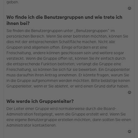
geben.
N
Wo finde ich die Benutzergruppen und wie trete ich
ac
ihnen bei?
h
Sie finden die Benutzergruppen unter „Benutzergruppen“ im
o
persönlichen Bereich. Wenn Sie einer beitreten möchten, können Sie
b
dies mit der entsprechenden Schaltfläche machen. Nicht alle
en
Gruppen sind allgemein offen. Einige erfordern erst eine
Freischaltung, andere können geschlossen sein und weitere sogar
versteckt. Wenn die Gruppe offen ist, können Sie ihr einfach durch
die entsprechende Funktion beitreten; verlangt die Gruppe eine
Freischaltung, so können Sie sich für sie bewerben. Ein Gruppenleiter
muss daraufhin Ihren Antrag annehmen. Er könnte fragen, warum Sie
in die Gruppe aufgenommen werden möchten. Bitte belästige keinen
Gruppenleiter, wenn er Sie ablehnt, er wird einen Grund dafür haben.
N
Wie werde ich Gruppenleiter?
ac
Der Leiter einer Gruppe wird normalerweise durch die Board-
h
Administration festgelegt, wenn die Gruppe erstellt wird. Wenn Sie
o
eine eigene Benutzergruppe erstellen möchten, dann sollten Sie einen
b
Administrator kontaktieren.
en
N