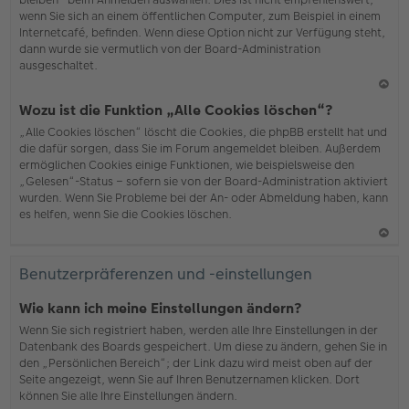
wenn Sie sich an einem öffentlichen Computer, zum Beispiel in einem
Internetcafé, befinden. Wenn diese Option nicht zur Verfügung steht,
dann wurde sie vermutlich von der Board-Administration
ausgeschaltet.
N
Wozu ist die Funktion „Alle Cookies löschen“?
ac
„Alle Cookies löschen“ löscht die Cookies, die phpBB erstellt hat und
h
die dafür sorgen, dass Sie im Forum angemeldet bleiben. Außerdem
o
ermöglichen Cookies einige Funktionen, wie beispielsweise den
b
„Gelesen“-Status – sofern sie von der Board-Administration aktiviert
en
wurden. Wenn Sie Probleme bei der An- oder Abmeldung haben, kann
es helfen, wenn Sie die Cookies löschen.
N
ac
Benutzerpräferenzen und -einstellungen
h
o
Wie kann ich meine Einstellungen ändern?
b
Wenn Sie sich registriert haben, werden alle Ihre Einstellungen in der
en
Datenbank des Boards gespeichert. Um diese zu ändern, gehen Sie in
den „Persönlichen Bereich“; der Link dazu wird meist oben auf der
Seite angezeigt, wenn Sie auf Ihren Benutzernamen klicken. Dort
können Sie alle Ihre Einstellungen ändern.