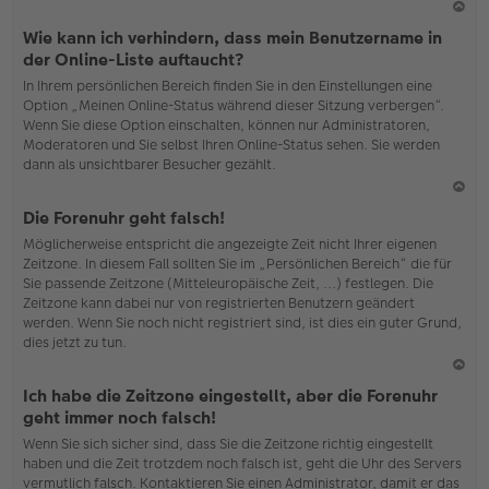
N
Wie kann ich verhindern, dass mein Benutzername in
ac
der Online-Liste auftaucht?
h
In Ihrem persönlichen Bereich finden Sie in den Einstellungen eine
o
Option „Meinen Online-Status während dieser Sitzung verbergen“.
b
Wenn Sie diese Option einschalten, können nur Administratoren,
en
Moderatoren und Sie selbst Ihren Online-Status sehen. Sie werden
dann als unsichtbarer Besucher gezählt.
N
Die Forenuhr geht falsch!
ac
Möglicherweise entspricht die angezeigte Zeit nicht Ihrer eigenen
h
Zeitzone. In diesem Fall sollten Sie im „Persönlichen Bereich“ die für
o
Sie passende Zeitzone (Mitteleuropäische Zeit, ...) festlegen. Die
b
Zeitzone kann dabei nur von registrierten Benutzern geändert
en
werden. Wenn Sie noch nicht registriert sind, ist dies ein guter Grund,
dies jetzt zu tun.
N
Ich habe die Zeitzone eingestellt, aber die Forenuhr
ac
geht immer noch falsch!
h
Wenn Sie sich sicher sind, dass Sie die Zeitzone richtig eingestellt
o
haben und die Zeit trotzdem noch falsch ist, geht die Uhr des Servers
b
vermutlich falsch. Kontaktieren Sie einen Administrator, damit er das
en