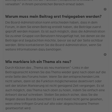
verwalten“ in Ihrem persönlichen Bereich erneut laden.
N
Warum muss mein Beitrag erst freigegeben werden?
ac
Die Board-Administration kann entschieden haben, dass in dem
h
Forum, in dem Sie einen Beitrag erstellt haben, die Beiträge zuerst
o
geprüft werden müssen. Es ist auch möglich, dass die Administration
b
Sie zu einer Gruppe von Benutzern hinzugefügt hat, bei denen sie die
en
Beiträge erst begutachten möchte, bevor sie auf der Seite sichtbar
werden. Bitte kontaktieren Sie die Board-Administration, wenn Sie
weitere Informationen dazu benötigen.
N
Wie markiere ich ein Thema als neu?
ac
Durch Klicken des „Thema als neu markieren“-Links in der
h
Beitragsansicht können Sie das Thema wieder ganz nach oben auf die
o
erste Seite des Forums holen. Wenn Sie den entsprechenden Link
b
nicht sehen, dann ist die Funktion möglicherweise deaktiviert oder
en
seit der letzten Markierung ist nicht genügend Zeit vergangen. Es ist
auch möglich, das Thema nach oben zu holen, indem Sie einfach eine
Antwort darauf schreiben. Stellen Sie jedoch sicher, dass Sie die
Regeln dieses Boards beachten! Es wird meist nicht gerne gesehen,
wenn ohne triftigen Grund auf alte oder abgeschlossene Themen
geantwortet wird.