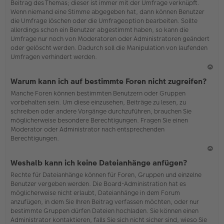
Beitrag des Themas; dieser ist immer mit der Umfrage verknüpft.
en
Wenn niemand eine Stimme abgegeben hat, dann können Benutzer
die Umfrage löschen oder die Umfrageoption bearbeiten. Sollte
allerdings schon ein Benutzer abgestimmt haben, so kann die
Umfrage nur noch von Moderatoren oder Administratoren geändert
oder gelöscht werden. Dadurch soll die Manipulation von laufenden
Umfragen verhindert werden.
N
Warum kann ich auf bestimmte Foren nicht zugreifen?
ac
Manche Foren können bestimmten Benutzern oder Gruppen
h
vorbehalten sein. Um diese einzusehen, Beiträge zu lesen, zu
o
schreiben oder andere Vorgänge durchzuführen, brauchen Sie
b
möglicherweise besondere Berechtigungen. Fragen Sie einen
en
Moderator oder Administrator nach entsprechenden
Berechtigungen.
N
Weshalb kann ich keine Dateianhänge anfügen?
ac
Rechte für Dateianhänge können für Foren, Gruppen und einzelne
h
Benutzer vergeben werden. Die Board-Administration hat es
o
möglicherweise nicht erlaubt, Dateianhänge in dem Forum
b
anzufügen, in dem Sie Ihren Beitrag verfassen möchten, oder nur
en
bestimmte Gruppen dürfen Dateien hochladen. Sie können einen
Administrator kontaktieren, falls Sie sich nicht sicher sind, wieso Sie