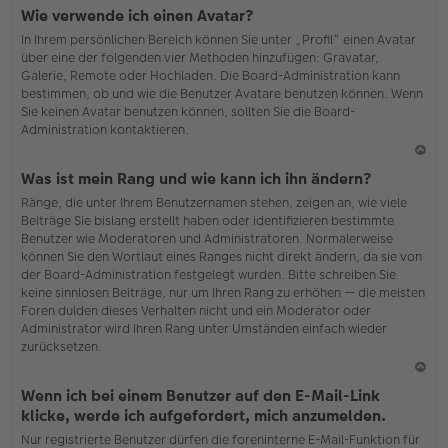
N
Wie verwende ich einen Avatar?
ac
In Ihrem persönlichen Bereich können Sie unter „Profil“ einen Avatar
h
über eine der folgenden vier Methoden hinzufügen: Gravatar,
o
Galerie, Remote oder Hochladen. Die Board-Administration kann
b
bestimmen, ob und wie die Benutzer Avatare benutzen können. Wenn
en
Sie keinen Avatar benutzen können, sollten Sie die Board-
Administration kontaktieren.
N
Was ist mein Rang und wie kann ich ihn ändern?
ac
Ränge, die unter Ihrem Benutzernamen stehen, zeigen an, wie viele
h
Beiträge Sie bislang erstellt haben oder identifizieren bestimmte
o
Benutzer wie Moderatoren und Administratoren. Normalerweise
b
können Sie den Wortlaut eines Ranges nicht direkt ändern, da sie von
en
der Board-Administration festgelegt wurden. Bitte schreiben Sie
keine sinnlosen Beiträge, nur um Ihren Rang zu erhöhen — die meisten
Foren dulden dieses Verhalten nicht und ein Moderator oder
Administrator wird Ihren Rang unter Umständen einfach wieder
zurücksetzen.
N
Wenn ich bei einem Benutzer auf den E-Mail-Link
ac
klicke, werde ich aufgefordert, mich anzumelden.
h
Nur registrierte Benutzer dürfen die foreninterne E-Mail-Funktion für
o