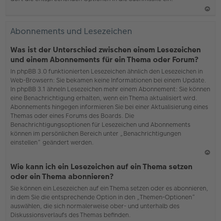
N
ac
Abonnements und Lesezeichen
h
o
Was ist der Unterschied zwischen einem Lesezeichen
b
und einem Abonnements für ein Thema oder Forum?
en
In phpBB 3.0 funktionierten Lesezeichen ähnlich den Lesezeichen in
Web-Browsern: Sie bekamen keine Informationen bei einem Update.
In phpBB 3.1 ähneln Lesezeichen mehr einem Abonnement: Sie können
eine Benachrichtigung erhalten, wenn ein Thema aktualisiert wird.
Abonnements hingegen informieren Sie bei einer Aktualisierung eines
Themas oder eines Forums des Boards. Die
Benachrichtigungsoptionen für Lesezeichen und Abonnements
können im persönlichen Bereich unter „Benachrichtigungen
einstellen“ geändert werden.
N
Wie kann ich ein Lesezeichen auf ein Thema setzen
ac
oder ein Thema abonnieren?
h
Sie können ein Lesezeichen auf ein Thema setzen oder es abonnieren,
o
in dem Sie die entsprechende Option in den „Themen-Optionen“
b
auswählen, die sich normalerweise ober- und unterhalb des
en
Diskussionsverlaufs des Themas befinden.