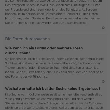
b
Sie können Benutzer auf zwei Arten auf diese Listen setzen: In jedem
en
Benutzerprofil sehen Sie zwei Links: einen zum Hinzufügen zur Liste
der Freunde und einen zum Ignorieren des Benutzers. Außerdem
können Sie im persönlichen Bereich direkt Benutzer zu den Listen
hinzufügen, indem Sie deren Benutzernamen eingeben. An gleicher
Stelle können Sie sie auch wieder von den Listen entfernen.
N
ac
Die Foren durchsuchen
h
o
Wie kann ich ein Forum oder mehrere Foren
b
durchsuchen?
en
Sie können die Foren durchsuchen, indem Sie einen Suchbegriff in die
Suchbox eingeben, die Sie in der Foren-Übersicht, der Foren- oder
Themenansicht finden. Erweiterte Suchmöglichkeiten erhalten Sie,
indem Sie den „Erweiterte Suche“-Link anklicken, der von jeder Seite
des Forums aus verfügbar ist.
N
Weshalb erhalte ich bei der Suche keine Ergebnisse?
ac
Ihre Suche war möglicherweise zu allgemein gehalten und enthielt zu
h
viele gängige Wörter, welche von phpBB nicht indiziert werden.
o
Stellen Sie eine spezifischere Anfrage und benutzen Sie die Optionen,
b
die Ihnen die erweiterte Suche bietet. Außerdem ist es natürlich auch
en