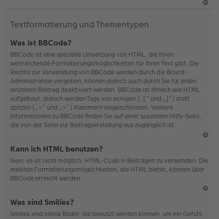
N
ac
Textformatierung und Thementypen
h
o
Was ist BBCode?
b
BBCode ist eine spezielle Umsetzung von HTML, die Ihnen
en
weitreichende Formatierungsmöglichkeiten für Ihren Text gibt. Die
Rechte zur Verwendung von BBCode werden durch die Board-
Administration vergeben, können jedoch auch durch Sie für jeden
einzelnen Beitrag deaktiviert werden. BBCode ist ähnlich wie HTML
aufgebaut, jedoch werden Tags von eckigen („[“ und „]“) statt
spitzen („<“ und „>“) Klammern eingeschlossen. Weitere
Informationen zu BBCode finden Sie auf einer speziellen Hilfe-Seite,
die von der Seite zur Beitragserstellung aus zugänglich ist.
N
Kann ich HTML benutzen?
ac
Nein, es ist nicht möglich, HTML-Code in Beiträgen zu verwenden. Die
h
meisten Formatierungsmöglichkeiten, die HTML bietet, können über
o
BBCode erreicht werden.
b
en
N
Was sind Smilies?
ac
Smilies sind kleine Bilder, die benutzt werden können, um ein Gefühl
h