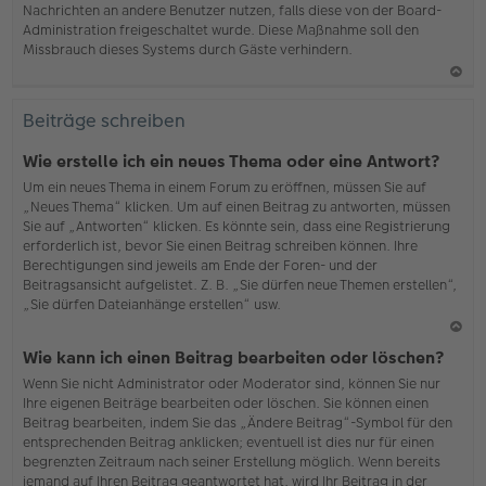
Nachrichten an andere Benutzer nutzen, falls diese von der Board-
b
Administration freigeschaltet wurde. Diese Maßnahme soll den
en
Missbrauch dieses Systems durch Gäste verhindern.
N
ac
Beiträge schreiben
h
o
Wie erstelle ich ein neues Thema oder eine Antwort?
b
Um ein neues Thema in einem Forum zu eröffnen, müssen Sie auf
en
„Neues Thema“ klicken. Um auf einen Beitrag zu antworten, müssen
Sie auf „Antworten“ klicken. Es könnte sein, dass eine Registrierung
erforderlich ist, bevor Sie einen Beitrag schreiben können. Ihre
Berechtigungen sind jeweils am Ende der Foren- und der
Beitragsansicht aufgelistet. Z. B. „Sie dürfen neue Themen erstellen“,
„Sie dürfen Dateianhänge erstellen“ usw.
N
Wie kann ich einen Beitrag bearbeiten oder löschen?
ac
Wenn Sie nicht Administrator oder Moderator sind, können Sie nur
h
Ihre eigenen Beiträge bearbeiten oder löschen. Sie können einen
o
Beitrag bearbeiten, indem Sie das „Ändere Beitrag“-Symbol für den
b
entsprechenden Beitrag anklicken; eventuell ist dies nur für einen
en
begrenzten Zeitraum nach seiner Erstellung möglich. Wenn bereits
jemand auf Ihren Beitrag geantwortet hat, wird Ihr Beitrag in der