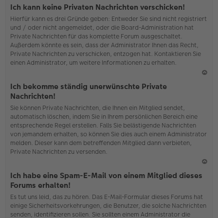
o
Ich kann keine Privaten Nachrichten verschicken!
b
Hierfür kann es drei Gründe geben: Entweder Sie sind nicht registriert
en
und / oder nicht angemeldet, oder die Board-Administration hat
Private Nachrichten für das komplette Forum ausgeschaltet.
Außerdem könnte es sein, dass der Administrator Ihnen das Recht,
Private Nachrichten zu verschicken, entzogen hat. Kontaktieren Sie
einen Administrator, um weitere Informationen zu erhalten.
N
Ich bekomme ständig unerwünschte Private
ac
Nachrichten!
h
Sie können Private Nachrichten, die Ihnen ein Mitglied sendet,
o
automatisch löschen, indem Sie in Ihrem persönlichen Bereich eine
b
entsprechende Regel erstellen. Falls Sie belästigende Nachrichten
en
von jemandem erhalten, so können Sie dies auch einem Administrator
melden. Dieser kann dem betreffenden Mitglied dann verbieten,
Private Nachrichten zu versenden.
N
Ich habe eine Spam-E-Mail von einem Mitglied dieses
ac
Forums erhalten!
h
Es tut uns leid, das zu hören. Das E-Mail-Formular dieses Forums hat
o
einige Sicherheitsvorkehrungen, die Benutzer, die solche Nachrichten
b
senden, identifizieren sollen. Sie sollten einem Administrator die
en