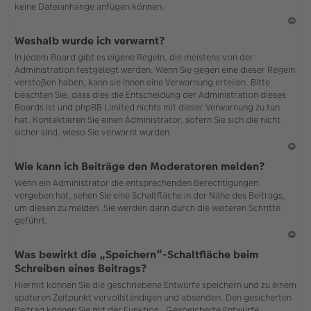
keine Dateianhänge anfügen können.
N
Weshalb wurde ich verwarnt?
ac
In jedem Board gibt es eigene Regeln, die meistens von der
h
Administration festgelegt werden. Wenn Sie gegen eine dieser Regeln
o
verstoßen haben, kann sie Ihnen eine Verwarnung erteilen. Bitte
b
beachten Sie, dass dies die Entscheidung der Administration dieses
en
Boards ist und phpBB Limited nichts mit dieser Verwarnung zu tun
hat. Kontaktieren Sie einen Administrator, sofern Sie sich die nicht
sicher sind, wieso Sie verwarnt wurden.
N
Wie kann ich Beiträge den Moderatoren melden?
ac
Wenn ein Administrator die entsprechenden Berechtigungen
h
vergeben hat, sehen Sie eine Schaltfläche in der Nähe des Beitrags,
o
um diesen zu melden. Sie werden dann durch die weiteren Schritte
b
geführt.
en
N
Was bewirkt die „Speichern“-Schaltfläche beim
ac
Schreiben eines Beitrags?
h
Hiermit können Sie die geschriebene Entwürfe speichern und zu einem
o
späteren Zeitpunkt vervollständigen und absenden. Den gesicherten
b
Beitrag können Sie mit der Funktion „Gespeicherte Entwürfe
en