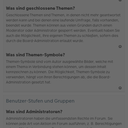
N
Was sind geschlossene Themen?
ac
Geschlossene Themen sind Themen, in denen nicht mehr geantwortet
h
werden kann und bei denen eine laufende Umfrage, falls vorhanden,
o
beendet wurde. Themen können aus vielen Gründen durch einen
b
Moderator oder Administrator gesperrt werden. Eventuell haben Sie
en
auch die Möglichkeit, Ihre eigenen Themen zu schließen, sofern dies
durch die Board-Administration erlaubt wurde.
N
Was sind Themen-Symbole?
ac
Themen-Symbole sind vom Autor ausgewählte Bilder, welche mit
h
einem Thema in Verbindung stehen können, um dessen Inhalt
o
kennzeichnen zu können. Die Möglichkeit, Themen-Symbole zu
b
verwenden, hängt von Ihren Berechtigungen ab, die die Board-
en
Administration gesetzt hat.
N
ac
Benutzer-Stufen und Gruppen
h
o
Was sind Administratoren?
b
Administratoren haben die umfassendsten Rechte im Forum. Sie
en
können jede Art von Aktion im Forum ausführen; z. B. Berechtigungen