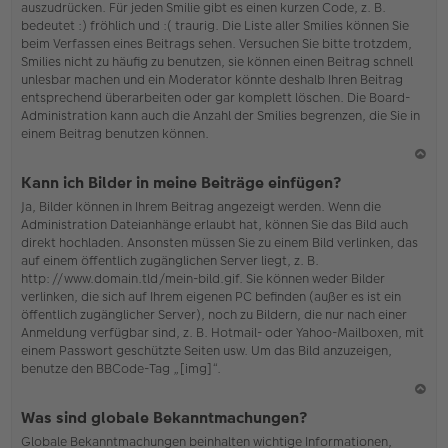
auszudrücken. Für jeden Smilie gibt es einen kurzen Code, z. B.
o
bedeutet :) fröhlich und :( traurig. Die Liste aller Smilies können Sie
b
beim Verfassen eines Beitrags sehen. Versuchen Sie bitte trotzdem,
en
Smilies nicht zu häufig zu benutzen, sie können einen Beitrag schnell
unlesbar machen und ein Moderator könnte deshalb Ihren Beitrag
entsprechend überarbeiten oder gar komplett löschen. Die Board-
Administration kann auch die Anzahl der Smilies begrenzen, die Sie in
einem Beitrag benutzen können.
N
Kann ich Bilder in meine Beiträge einfügen?
ac
Ja, Bilder können in Ihrem Beitrag angezeigt werden. Wenn die
h
Administration Dateianhänge erlaubt hat, können Sie das Bild auch
o
direkt hochladen. Ansonsten müssen Sie zu einem Bild verlinken, das
b
auf einem öffentlich zugänglichen Server liegt, z. B.
en
http://www.domain.tld/mein-bild.gif. Sie können weder Bilder
verlinken, die sich auf Ihrem eigenen PC befinden (außer es ist ein
öffentlich zugänglicher Server), noch zu Bildern, die nur nach einer
Anmeldung verfügbar sind, z. B. Hotmail- oder Yahoo-Mailboxen, mit
einem Passwort geschützte Seiten usw. Um das Bild anzuzeigen,
benutze den BBCode-Tag „[img]“.
N
Was sind globale Bekanntmachungen?
ac
Globale Bekanntmachungen beinhalten wichtige Informationen,
h