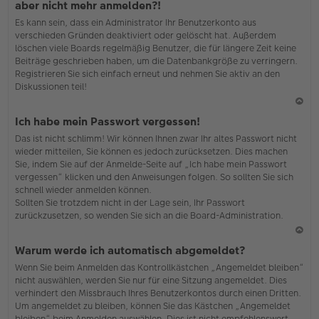
aber nicht mehr anmelden?!
h
Es kann sein, dass ein Administrator Ihr Benutzerkonto aus
o
verschieden Gründen deaktiviert oder gelöscht hat. Außerdem
b
löschen viele Boards regelmäßig Benutzer, die für längere Zeit keine
en
Beiträge geschrieben haben, um die Datenbankgröße zu verringern.
Registrieren Sie sich einfach erneut und nehmen Sie aktiv an den
Diskussionen teil!
N
Ich habe mein Passwort vergessen!
ac
Das ist nicht schlimm! Wir können Ihnen zwar Ihr altes Passwort nicht
h
wieder mitteilen, Sie können es jedoch zurücksetzen. Dies machen
o
Sie, indem Sie auf der Anmelde-Seite auf „Ich habe mein Passwort
b
vergessen“ klicken und den Anweisungen folgen. So sollten Sie sich
en
schnell wieder anmelden können.
Sollten Sie trotzdem nicht in der Lage sein, Ihr Passwort
zurückzusetzen, so wenden Sie sich an die Board-Administration.
N
Warum werde ich automatisch abgemeldet?
ac
Wenn Sie beim Anmelden das Kontrollkästchen „Angemeldet bleiben“
h
nicht auswählen, werden Sie nur für eine Sitzung angemeldet. Dies
o
verhindert den Missbrauch Ihres Benutzerkontos durch einen Dritten.
b
Um angemeldet zu bleiben, können Sie das Kästchen „Angemeldet
en
bleiben“ beim Anmelden auswählen. Dies ist nicht empfehlenswert,