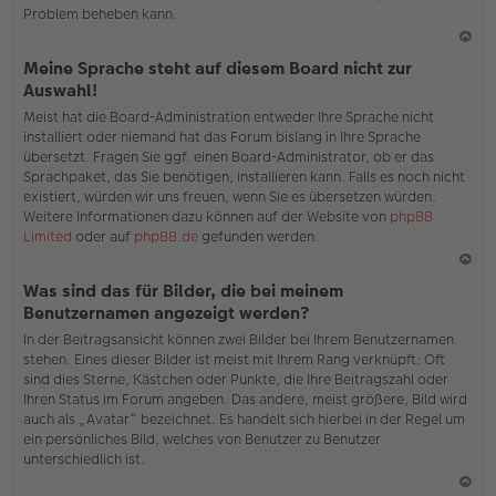
Problem beheben kann.
N
Meine Sprache steht auf diesem Board nicht zur
ac
Auswahl!
h
Meist hat die Board-Administration entweder Ihre Sprache nicht
o
installiert oder niemand hat das Forum bislang in Ihre Sprache
b
übersetzt. Fragen Sie ggf. einen Board-Administrator, ob er das
en
Sprachpaket, das Sie benötigen, installieren kann. Falls es noch nicht
existiert, würden wir uns freuen, wenn Sie es übersetzen würden.
Weitere Informationen dazu können auf der Website von
phpBB
Limited
oder auf
phpBB.de
gefunden werden.
N
Was sind das für Bilder, die bei meinem
ac
Benutzernamen angezeigt werden?
h
In der Beitragsansicht können zwei Bilder bei Ihrem Benutzernamen
o
stehen. Eines dieser Bilder ist meist mit Ihrem Rang verknüpft: Oft
b
sind dies Sterne, Kästchen oder Punkte, die Ihre Beitragszahl oder
en
Ihren Status im Forum angeben. Das andere, meist größere, Bild wird
auch als „Avatar“ bezeichnet. Es handelt sich hierbei in der Regel um
ein persönliches Bild, welches von Benutzer zu Benutzer
unterschiedlich ist.