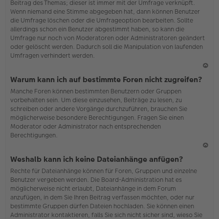
Beitrag des Themas; dieser ist immer mit der Umfrage verknüpft.
en
Wenn niemand eine Stimme abgegeben hat, dann können Benutzer
die Umfrage löschen oder die Umfrageoption bearbeiten. Sollte
allerdings schon ein Benutzer abgestimmt haben, so kann die
Umfrage nur noch von Moderatoren oder Administratoren geändert
oder gelöscht werden. Dadurch soll die Manipulation von laufenden
Umfragen verhindert werden.
N
Warum kann ich auf bestimmte Foren nicht zugreifen?
ac
Manche Foren können bestimmten Benutzern oder Gruppen
h
vorbehalten sein. Um diese einzusehen, Beiträge zu lesen, zu
o
schreiben oder andere Vorgänge durchzuführen, brauchen Sie
b
möglicherweise besondere Berechtigungen. Fragen Sie einen
en
Moderator oder Administrator nach entsprechenden
Berechtigungen.
N
Weshalb kann ich keine Dateianhänge anfügen?
ac
Rechte für Dateianhänge können für Foren, Gruppen und einzelne
h
Benutzer vergeben werden. Die Board-Administration hat es
o
möglicherweise nicht erlaubt, Dateianhänge in dem Forum
b
anzufügen, in dem Sie Ihren Beitrag verfassen möchten, oder nur
en
bestimmte Gruppen dürfen Dateien hochladen. Sie können einen
Administrator kontaktieren, falls Sie sich nicht sicher sind, wieso Sie