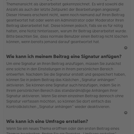
Themenansicht als überarbeitet gekennzeichnet. Es wird sowohl die
Anzahl als auch der letzte Zeitpunkt der Bearbeitungen angezeigt.
Dieser Hinweis erscheint nicht, wenn noch niemand auf Ihren Beitrag
geantwortet hat oder wenn ein Administrator oder Moderator Ihren
Beitrag überarbeitet hat. Diese können jedoch, falls sie es für nötig
halten, eine Notiz hinterlassen, warum Ihr Beitrag überarbeitet wurde.
Bitte beachten Sie, dass normale Benutzer einen Beitrag nicht löschen
können, wenn bereits jemand darauf geantwortet hat.
N
Wie kann ich meinem Beitrag eine Signatur anfügen?
ac
Um eine Signatur an Ihren Beitrag anzufügen, müssen Sie zunächst
h
eine solche in den Einstellungen in Ihrem persönlichen Bereich
o
entwerfen. Nachdem Sie die Signatur erstellt und gespeichert haben,
b
können Sie in jedem Beitrag das Kästchen „Signatur anhängen“
en
aktivieren. Sie können eine Signatur auch hinzufügen, indem Sie in
Ihrem persönlichen Bereich das standardmäßige Anhängen Ihrer
Signatur aktivieren. Wenn Sie einen einzelnen Beitrag dennoch ohne
Signatur verfassen möchten, so können Sie dort einfach das
Kontrollkästchen „Signatur anhängen“ wieder deaktivieren.
N
Wie kann ich eine Umfrage erstellen?
ac
Wenn Sie ein neues Thema eröffnen oder den ersten Beitrag eines
h
Themas bearbeiten, finden Sie ein Register „Umfrage erstellen“