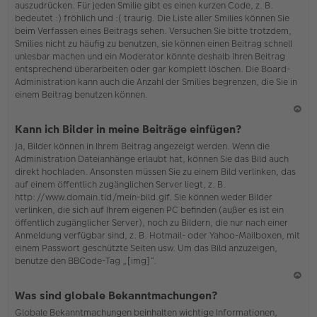
auszudrücken. Für jeden Smilie gibt es einen kurzen Code, z. B.
o
bedeutet :) fröhlich und :( traurig. Die Liste aller Smilies können Sie
b
beim Verfassen eines Beitrags sehen. Versuchen Sie bitte trotzdem,
en
Smilies nicht zu häufig zu benutzen, sie können einen Beitrag schnell
unlesbar machen und ein Moderator könnte deshalb Ihren Beitrag
entsprechend überarbeiten oder gar komplett löschen. Die Board-
Administration kann auch die Anzahl der Smilies begrenzen, die Sie in
einem Beitrag benutzen können.
N
Kann ich Bilder in meine Beiträge einfügen?
ac
Ja, Bilder können in Ihrem Beitrag angezeigt werden. Wenn die
h
Administration Dateianhänge erlaubt hat, können Sie das Bild auch
o
direkt hochladen. Ansonsten müssen Sie zu einem Bild verlinken, das
b
auf einem öffentlich zugänglichen Server liegt, z. B.
en
http://www.domain.tld/mein-bild.gif. Sie können weder Bilder
verlinken, die sich auf Ihrem eigenen PC befinden (außer es ist ein
öffentlich zugänglicher Server), noch zu Bildern, die nur nach einer
Anmeldung verfügbar sind, z. B. Hotmail- oder Yahoo-Mailboxen, mit
einem Passwort geschützte Seiten usw. Um das Bild anzuzeigen,
benutze den BBCode-Tag „[img]“.
N
Was sind globale Bekanntmachungen?
ac
Globale Bekanntmachungen beinhalten wichtige Informationen,
h