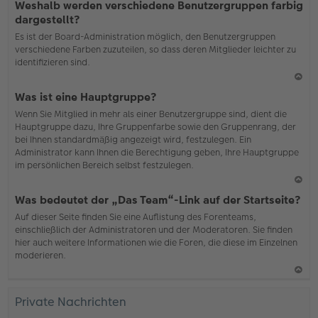
Weshalb werden verschiedene Benutzergruppen farbig
ac
dargestellt?
h
Es ist der Board-Administration möglich, den Benutzergruppen
o
verschiedene Farben zuzuteilen, so dass deren Mitglieder leichter zu
b
identifizieren sind.
en
N
Was ist eine Hauptgruppe?
ac
Wenn Sie Mitglied in mehr als einer Benutzergruppe sind, dient die
h
Hauptgruppe dazu, Ihre Gruppenfarbe sowie den Gruppenrang, der
o
bei Ihnen standardmäßig angezeigt wird, festzulegen. Ein
b
Administrator kann Ihnen die Berechtigung geben, Ihre Hauptgruppe
en
im persönlichen Bereich selbst festzulegen.
N
Was bedeutet der „Das Team“-Link auf der Startseite?
ac
Auf dieser Seite finden Sie eine Auflistung des Forenteams,
h
einschließlich der Administratoren und der Moderatoren. Sie finden
o
hier auch weitere Informationen wie die Foren, die diese im Einzelnen
b
moderieren.
en
N
ac
Private Nachrichten
h