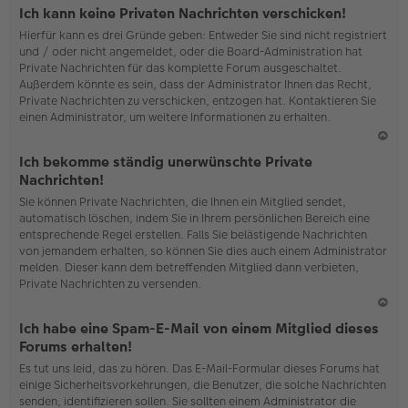
o
Ich kann keine Privaten Nachrichten verschicken!
b
Hierfür kann es drei Gründe geben: Entweder Sie sind nicht registriert
en
und / oder nicht angemeldet, oder die Board-Administration hat
Private Nachrichten für das komplette Forum ausgeschaltet.
Außerdem könnte es sein, dass der Administrator Ihnen das Recht,
Private Nachrichten zu verschicken, entzogen hat. Kontaktieren Sie
einen Administrator, um weitere Informationen zu erhalten.
N
Ich bekomme ständig unerwünschte Private
ac
Nachrichten!
h
Sie können Private Nachrichten, die Ihnen ein Mitglied sendet,
o
automatisch löschen, indem Sie in Ihrem persönlichen Bereich eine
b
entsprechende Regel erstellen. Falls Sie belästigende Nachrichten
en
von jemandem erhalten, so können Sie dies auch einem Administrator
melden. Dieser kann dem betreffenden Mitglied dann verbieten,
Private Nachrichten zu versenden.
N
Ich habe eine Spam-E-Mail von einem Mitglied dieses
ac
Forums erhalten!
h
Es tut uns leid, das zu hören. Das E-Mail-Formular dieses Forums hat
o
einige Sicherheitsvorkehrungen, die Benutzer, die solche Nachrichten
b
senden, identifizieren sollen. Sie sollten einem Administrator die
en