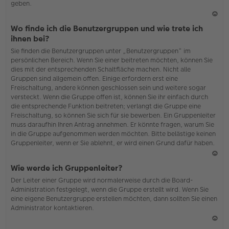
geben.
N
Wo finde ich die Benutzergruppen und wie trete ich
ac
ihnen bei?
h
Sie finden die Benutzergruppen unter „Benutzergruppen“ im
o
persönlichen Bereich. Wenn Sie einer beitreten möchten, können Sie
b
dies mit der entsprechenden Schaltfläche machen. Nicht alle
en
Gruppen sind allgemein offen. Einige erfordern erst eine
Freischaltung, andere können geschlossen sein und weitere sogar
versteckt. Wenn die Gruppe offen ist, können Sie ihr einfach durch
die entsprechende Funktion beitreten; verlangt die Gruppe eine
Freischaltung, so können Sie sich für sie bewerben. Ein Gruppenleiter
muss daraufhin Ihren Antrag annehmen. Er könnte fragen, warum Sie
in die Gruppe aufgenommen werden möchten. Bitte belästige keinen
Gruppenleiter, wenn er Sie ablehnt, er wird einen Grund dafür haben.
N
Wie werde ich Gruppenleiter?
ac
Der Leiter einer Gruppe wird normalerweise durch die Board-
h
Administration festgelegt, wenn die Gruppe erstellt wird. Wenn Sie
o
eine eigene Benutzergruppe erstellen möchten, dann sollten Sie einen
b
Administrator kontaktieren.
en
N