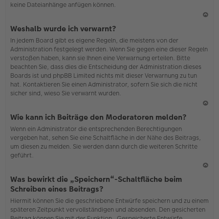
keine Dateianhänge anfügen können.
N
Weshalb wurde ich verwarnt?
ac
In jedem Board gibt es eigene Regeln, die meistens von der
h
Administration festgelegt werden. Wenn Sie gegen eine dieser Regeln
o
verstoßen haben, kann sie Ihnen eine Verwarnung erteilen. Bitte
b
beachten Sie, dass dies die Entscheidung der Administration dieses
en
Boards ist und phpBB Limited nichts mit dieser Verwarnung zu tun
hat. Kontaktieren Sie einen Administrator, sofern Sie sich die nicht
sicher sind, wieso Sie verwarnt wurden.
N
Wie kann ich Beiträge den Moderatoren melden?
ac
Wenn ein Administrator die entsprechenden Berechtigungen
h
vergeben hat, sehen Sie eine Schaltfläche in der Nähe des Beitrags,
o
um diesen zu melden. Sie werden dann durch die weiteren Schritte
b
geführt.
en
N
Was bewirkt die „Speichern“-Schaltfläche beim
ac
Schreiben eines Beitrags?
h
Hiermit können Sie die geschriebene Entwürfe speichern und zu einem
o
späteren Zeitpunkt vervollständigen und absenden. Den gesicherten
b
Beitrag können Sie mit der Funktion „Gespeicherte Entwürfe
en