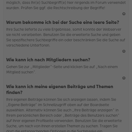
möglich, dass Ihr(e) Suchbegriff(e) hier nirgends im Forum verwendet
wurden. Prüfen Sie ggf. die Rechtschreibung der Begriffe!
N
Warum bekomme ich bei der Suche eine leere Seite?
ac
Ihre Suche lieferte zu viele Ergebnisse, somit konnte der Webserver
h
sie nicht verarbeiten. Benutzen Sie die erweiterte Suche und geben
o
Sie spezifischere Suchbegriffe ein oder beschränken Sie die Suche auf
b
verschiedene Unterforen.
en
N
Wie kann ich nach Mitgliedern suchen?
ac
Gehen Sie zur „Mitglieder“-Seite und klicken Sie auf „Nach einem
h
Mitglied suchen“.
o
b
en
N
Wie kann ich meine eigenen Beiträge und Themen
ac
finden?
h
Ihre eigenen Beiträge können Sie sich anzeigen lassen, indem Sie
o
„Eigene Beiträge“ im Schnellzugriff oben auf der Boardseite
b
auswählen. Alternativ können Sie auch „Ihre Beiträge anzeigen“ in
en
Ihrem persönlichen Bereich oder „Beiträge des Benutzers suchen“
auf Ihrer eigenen Profilseite verwenden. Benutzen Sie die erweiterte
Suche, um nach von Ihnen erstellen Themen zu suchen. Tragen Sie
dort die entsprechenden Optionen in die Suchmaske ein.