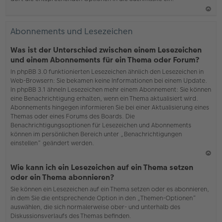
N
ac
Abonnements und Lesezeichen
h
o
Was ist der Unterschied zwischen einem Lesezeichen
b
und einem Abonnements für ein Thema oder Forum?
en
In phpBB 3.0 funktionierten Lesezeichen ähnlich den Lesezeichen in
Web-Browsern: Sie bekamen keine Informationen bei einem Update.
In phpBB 3.1 ähneln Lesezeichen mehr einem Abonnement: Sie können
eine Benachrichtigung erhalten, wenn ein Thema aktualisiert wird.
Abonnements hingegen informieren Sie bei einer Aktualisierung eines
Themas oder eines Forums des Boards. Die
Benachrichtigungsoptionen für Lesezeichen und Abonnements
können im persönlichen Bereich unter „Benachrichtigungen
einstellen“ geändert werden.
N
Wie kann ich ein Lesezeichen auf ein Thema setzen
ac
oder ein Thema abonnieren?
h
Sie können ein Lesezeichen auf ein Thema setzen oder es abonnieren,
o
in dem Sie die entsprechende Option in den „Themen-Optionen“
b
auswählen, die sich normalerweise ober- und unterhalb des
en
Diskussionsverlaufs des Themas befinden.