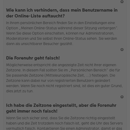
N
Wie kann ich verhindern, dass mein Benutzername in
ac
der Online-Liste auftaucht?
h
In Ihrem persönlichen Bereich finden Sie in den Einstellungen eine
o
Option „Meinen Online-Status während dieser Sitzung verbergen“.
b
Wenn Sie diese Option einschalten, können nur Administratoren,
en
Moderatoren und Sie selbst Ihren Online-Status sehen. Sie werden
dann als unsichtbarer Besucher gezählt.
N
Die Forenuhr geht falsch!
ac
Möglicherweise entspricht die angezeigte Zeit nicht Ihrer eigenen
h
Zeitzone. In diesem Fall sollten Sie im „Persönlichen Bereich“ die für
o
Sie passende Zeitzone (Mitteleuropäische Zeit, ...) festlegen. Die
b
Zeitzone kann dabei nur von registrierten Benutzern geändert
en
werden. Wenn Sie noch nicht registriert sind, ist dies ein guter Grund,
dies jetzt zu tun.
N
Ich habe die Zeitzone eingestellt, aber die Forenuhr
ac
geht immer noch falsch!
h
Wenn Sie sich sicher sind, dass Sie die Zeitzone richtig eingestellt
o
haben und die Zeit trotzdem noch falsch ist, geht die Uhr des Servers
b
vermutlich falsch. Kontaktieren Sie einen Administrator, damit er das
en