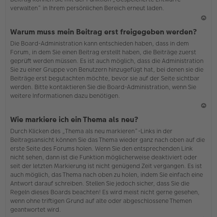
verwalten“ in Ihrem persönlichen Bereich erneut laden.
N
Warum muss mein Beitrag erst freigegeben werden?
ac
Die Board-Administration kann entschieden haben, dass in dem
h
Forum, in dem Sie einen Beitrag erstellt haben, die Beiträge zuerst
o
geprüft werden müssen. Es ist auch möglich, dass die Administration
b
Sie zu einer Gruppe von Benutzern hinzugefügt hat, bei denen sie die
en
Beiträge erst begutachten möchte, bevor sie auf der Seite sichtbar
werden. Bitte kontaktieren Sie die Board-Administration, wenn Sie
weitere Informationen dazu benötigen.
N
Wie markiere ich ein Thema als neu?
ac
Durch Klicken des „Thema als neu markieren“-Links in der
h
Beitragsansicht können Sie das Thema wieder ganz nach oben auf die
o
erste Seite des Forums holen. Wenn Sie den entsprechenden Link
b
nicht sehen, dann ist die Funktion möglicherweise deaktiviert oder
en
seit der letzten Markierung ist nicht genügend Zeit vergangen. Es ist
auch möglich, das Thema nach oben zu holen, indem Sie einfach eine
Antwort darauf schreiben. Stellen Sie jedoch sicher, dass Sie die
Regeln dieses Boards beachten! Es wird meist nicht gerne gesehen,
wenn ohne triftigen Grund auf alte oder abgeschlossene Themen
geantwortet wird.