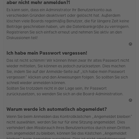
aber nicht mehr anmelden?!
h
Es kann sein, dass ein Administrator Ihr Benutzerkonto aus
o
verschieden Gründen deaktiviert oder gelöscht hat. Außerdem
b
löschen viele Boards regelmäßig Benutzer, die für längere Zeit keine
en
Beiträge geschrieben haben, um die Datenbankgröße zu verringern.
Registrieren Sie sich einfach erneut und nehmen Sie aktiv an den
Diskussionen teil!
N
Ich habe mein Passwort vergessen!
ac
Das ist nicht schlimm! Wir können Ihnen zwar Ihr altes Passwort nicht
h
wieder mitteilen, Sie können es jedoch zurücksetzen. Dies machen
o
Sie, indem Sie auf der Anmelde-Seite auf „Ich habe mein Passwort
b
vergessen“ klicken und den Anweisungen folgen. So sollten Sie sich
en
schnell wieder anmelden können.
Sollten Sie trotzdem nicht in der Lage sein, Ihr Passwort
zurückzusetzen, so wenden Sie sich an die Board-Administration.
N
Warum werde ich automatisch abgemeldet?
ac
Wenn Sie beim Anmelden das Kontrollkästchen „Angemeldet bleiben“
h
nicht auswählen, werden Sie nur für eine Sitzung angemeldet. Dies
o
verhindert den Missbrauch Ihres Benutzerkontos durch einen Dritten.
b
Um angemeldet zu bleiben, können Sie das Kästchen „Angemeldet
en
bleiben“ beim Anmelden auswählen. Dies ist nicht empfehlenswert,