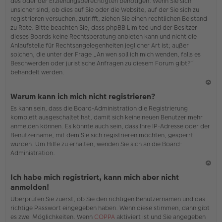
des oder der Erziehungsberechtigten benötigen. Wenn Sie sich
unsicher sind, ob dies auf Sie oder die Website, auf der Sie sich zu
registrieren versuchen, zutrifft, ziehen Sie einen rechtlichen Beistand
zu Rate. Bitte beachten Sie, dass phpBB Limited und der Besitzer
dieses Boards keine Rechtsberatung anbieten kann und nicht die
Anlaufstelle für Rechtsangelegenheiten jeglicher Art ist; außer
solchen, die unter der Frage „An wen soll ich mich wenden, falls es
Beschwerden oder juristische Anfragen zu diesem Forum gibt?“
behandelt werden.
N
Warum kann ich mich nicht registrieren?
ac
Es kann sein, dass die Board-Administration die Registrierung
h
komplett ausgeschaltet hat, damit sich keine neuen Benutzer mehr
o
anmelden können. Es könnte auch sein, dass Ihre IP-Adresse oder der
b
Benutzername, mit dem Sie sich registrieren möchten, gesperrt
en
wurden. Um Hilfe zu erhalten, wenden Sie sich an die Board-
Administration.
N
Ich habe mich registriert, kann mich aber nicht
ac
anmelden!
h
Überprüfen Sie zuerst, ob Sie den richtigen Benutzernamen und das
o
richtige Passwort eingegeben haben. Wenn diese stimmen, dann gibt
b
es zwei Möglichkeiten. Wenn
COPPA
aktiviert ist und Sie angegeben
en