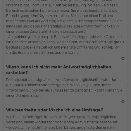
o
unterhalb des Formulars zur Beitragserstellung. Sollten Sie diesen
b
Bereich nicht sehen können, so haben Sie wahrscheinlich nicht die
en
Berechtigung, Umfragen zu erstellen. Sie sollten einen Titel und
mindestens zwei Antwortmöglichkeiten in die entsprechenden Felder
eingeben und dabei sicherstellen, dass jede Antwortmöglichkeit in
einer eigenen Zeile steht. Sie können auch unter
„Auswahlmöglichkeiten pro Benutzer“ festlegen, wie viele Optionen
ein Benutzer auswählen kann, welches Zeitlimit für die Umfrage gilt (0
bedeutet dabei eine zeitlich unbegrenzte Umfrage) und schließlich,
ob die Benutzer ihre Stimme ändern können.
N
Wieso kann ich nicht mehr Antwortmöglichkeiten
ac
erstellen?
h
Die maximal zulässige Anzahl von Antwortmöglichkeiten wird durch
o
die Board-Administration festgelegt. Wenn Sie glauben, mehr
b
Antwortmöglichkeiten als zugelassen zu benötigen, kontaktieren Sie
en
einen Administrator.
N
Wie bearbeite oder lösche ich eine Umfrage?
ac
Wie bei den Beiträgen können Umfragen nur vom ursprünglichen
h
Verfasser, einem Moderator oder einem Administrator bearbeitet
o
werden. Um eine Umfrage zu bearbeiten, ändern Sie den ersten
b