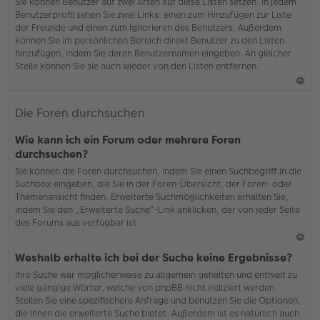
b
Sie können Benutzer auf zwei Arten auf diese Listen setzen: In jedem
en
Benutzerprofil sehen Sie zwei Links: einen zum Hinzufügen zur Liste
der Freunde und einen zum Ignorieren des Benutzers. Außerdem
können Sie im persönlichen Bereich direkt Benutzer zu den Listen
hinzufügen, indem Sie deren Benutzernamen eingeben. An gleicher
Stelle können Sie sie auch wieder von den Listen entfernen.
N
ac
Die Foren durchsuchen
h
o
Wie kann ich ein Forum oder mehrere Foren
b
durchsuchen?
en
Sie können die Foren durchsuchen, indem Sie einen Suchbegriff in die
Suchbox eingeben, die Sie in der Foren-Übersicht, der Foren- oder
Themenansicht finden. Erweiterte Suchmöglichkeiten erhalten Sie,
indem Sie den „Erweiterte Suche“-Link anklicken, der von jeder Seite
des Forums aus verfügbar ist.
N
Weshalb erhalte ich bei der Suche keine Ergebnisse?
ac
Ihre Suche war möglicherweise zu allgemein gehalten und enthielt zu
h
viele gängige Wörter, welche von phpBB nicht indiziert werden.
o
Stellen Sie eine spezifischere Anfrage und benutzen Sie die Optionen,
b
die Ihnen die erweiterte Suche bietet. Außerdem ist es natürlich auch
en