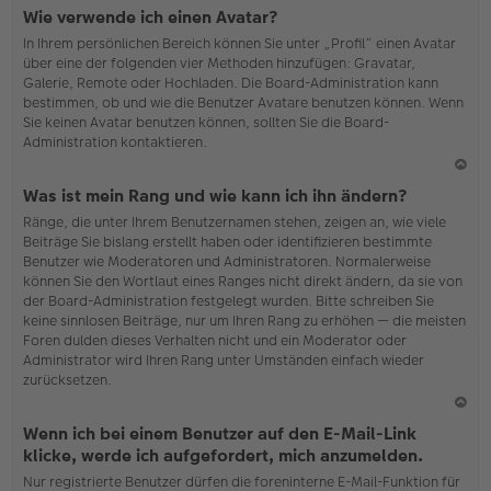
N
Wie verwende ich einen Avatar?
ac
In Ihrem persönlichen Bereich können Sie unter „Profil“ einen Avatar
h
über eine der folgenden vier Methoden hinzufügen: Gravatar,
o
Galerie, Remote oder Hochladen. Die Board-Administration kann
b
bestimmen, ob und wie die Benutzer Avatare benutzen können. Wenn
en
Sie keinen Avatar benutzen können, sollten Sie die Board-
Administration kontaktieren.
N
Was ist mein Rang und wie kann ich ihn ändern?
ac
Ränge, die unter Ihrem Benutzernamen stehen, zeigen an, wie viele
h
Beiträge Sie bislang erstellt haben oder identifizieren bestimmte
o
Benutzer wie Moderatoren und Administratoren. Normalerweise
b
können Sie den Wortlaut eines Ranges nicht direkt ändern, da sie von
en
der Board-Administration festgelegt wurden. Bitte schreiben Sie
keine sinnlosen Beiträge, nur um Ihren Rang zu erhöhen — die meisten
Foren dulden dieses Verhalten nicht und ein Moderator oder
Administrator wird Ihren Rang unter Umständen einfach wieder
zurücksetzen.
N
Wenn ich bei einem Benutzer auf den E-Mail-Link
ac
klicke, werde ich aufgefordert, mich anzumelden.
h
Nur registrierte Benutzer dürfen die foreninterne E-Mail-Funktion für
o