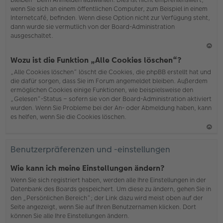
wenn Sie sich an einem öffentlichen Computer, zum Beispiel in einem
Internetcafé, befinden. Wenn diese Option nicht zur Verfügung steht,
dann wurde sie vermutlich von der Board-Administration
ausgeschaltet.
N
Wozu ist die Funktion „Alle Cookies löschen“?
ac
„Alle Cookies löschen“ löscht die Cookies, die phpBB erstellt hat und
h
die dafür sorgen, dass Sie im Forum angemeldet bleiben. Außerdem
o
ermöglichen Cookies einige Funktionen, wie beispielsweise den
b
„Gelesen“-Status – sofern sie von der Board-Administration aktiviert
en
wurden. Wenn Sie Probleme bei der An- oder Abmeldung haben, kann
es helfen, wenn Sie die Cookies löschen.
N
ac
Benutzerpräferenzen und -einstellungen
h
o
Wie kann ich meine Einstellungen ändern?
b
Wenn Sie sich registriert haben, werden alle Ihre Einstellungen in der
en
Datenbank des Boards gespeichert. Um diese zu ändern, gehen Sie in
den „Persönlichen Bereich“; der Link dazu wird meist oben auf der
Seite angezeigt, wenn Sie auf Ihren Benutzernamen klicken. Dort
können Sie alle Ihre Einstellungen ändern.