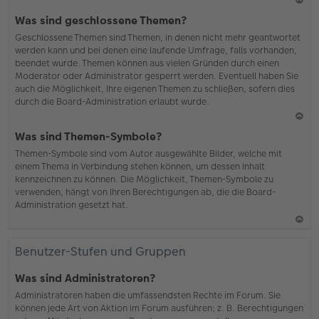
N
Was sind geschlossene Themen?
ac
Geschlossene Themen sind Themen, in denen nicht mehr geantwortet
h
werden kann und bei denen eine laufende Umfrage, falls vorhanden,
o
beendet wurde. Themen können aus vielen Gründen durch einen
b
Moderator oder Administrator gesperrt werden. Eventuell haben Sie
en
auch die Möglichkeit, Ihre eigenen Themen zu schließen, sofern dies
durch die Board-Administration erlaubt wurde.
N
Was sind Themen-Symbole?
ac
Themen-Symbole sind vom Autor ausgewählte Bilder, welche mit
h
einem Thema in Verbindung stehen können, um dessen Inhalt
o
kennzeichnen zu können. Die Möglichkeit, Themen-Symbole zu
b
verwenden, hängt von Ihren Berechtigungen ab, die die Board-
en
Administration gesetzt hat.
N
ac
Benutzer-Stufen und Gruppen
h
o
Was sind Administratoren?
b
Administratoren haben die umfassendsten Rechte im Forum. Sie
en
können jede Art von Aktion im Forum ausführen; z. B. Berechtigungen