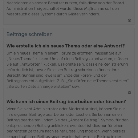
Nachrichten an andere Benutzer nutzen, falls diese von der Board-
b
Administration freigeschaltet wurde. Diese Maßnahme soll den
en
Missbrauch dieses Systems durch Gäste verhindern.
N
ac
Beiträge schreiben
h
o
Wie erstelle ich ein neues Thema oder eine Antwort?
b
Um ein neues Thema in einem Forum zu eröffnen, müssen Sie auf
en
„Neues Thema“ klicken. Um auf einen Beitrag zu antworten, müssen
Sie auf „Antworten“ klicken. Es könnte sein, dass eine Registrierung
erforderlich ist, bevor Sie einen Beitrag schreiben können. Ihre
Berechtigungen sind jeweils am Ende der Foren- und der
Beitragsansicht aufgelistet. Z. B. „Sie dürfen neue Themen erstellen“,
„Sie dürfen Dateianhänge erstellen“ usw.
N
Wie kann ich einen Beitrag bearbeiten oder löschen?
ac
Wenn Sie nicht Administrator oder Moderator sind, können Sie nur
h
Ihre eigenen Beiträge bearbeiten oder löschen. Sie können einen
o
Beitrag bearbeiten, indem Sie das „Ändere Beitrag“-Symbol für den
b
entsprechenden Beitrag anklicken; eventuell ist dies nur für einen
en
begrenzten Zeitraum nach seiner Erstellung möglich. Wenn bereits
jemand auf Ihren Beitrag geantwortet hat, wird Ihr Beitrag in der