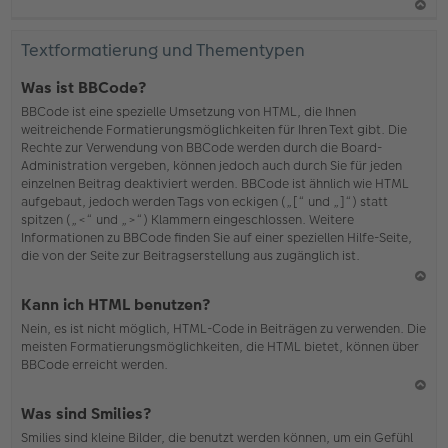
N
ac
Textformatierung und Thementypen
h
o
Was ist BBCode?
b
BBCode ist eine spezielle Umsetzung von HTML, die Ihnen
en
weitreichende Formatierungsmöglichkeiten für Ihren Text gibt. Die
Rechte zur Verwendung von BBCode werden durch die Board-
Administration vergeben, können jedoch auch durch Sie für jeden
einzelnen Beitrag deaktiviert werden. BBCode ist ähnlich wie HTML
aufgebaut, jedoch werden Tags von eckigen („[“ und „]“) statt
spitzen („<“ und „>“) Klammern eingeschlossen. Weitere
Informationen zu BBCode finden Sie auf einer speziellen Hilfe-Seite,
die von der Seite zur Beitragserstellung aus zugänglich ist.
N
Kann ich HTML benutzen?
ac
Nein, es ist nicht möglich, HTML-Code in Beiträgen zu verwenden. Die
h
meisten Formatierungsmöglichkeiten, die HTML bietet, können über
o
BBCode erreicht werden.
b
en
N
Was sind Smilies?
ac
Smilies sind kleine Bilder, die benutzt werden können, um ein Gefühl
h