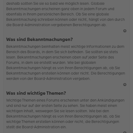
deshalb sollten Sie sie so bald wie möglich lesen. Globale
o
Bekanntmachungen erscheinen ganz oben in jedem Forum und
b
ebenfalls in Ihrem persönlichen Bereich. Ob Sie eine globale
en
Bekanntmachung schreiben können oder nicht, hängt von den durch
die Board-Administration vergebenen Berechtigungen ab.
N
Was sind Bekanntmachungen?
ac
Bekanntmachungen beinhalten meist wichtige Informationen zu dem
h
Bereich des Boards, in dem Sie sich befinden. Sie sollten sie stets
o
lesen. Bekanntmachungen erscheinen oben auf jeder Seite des
b
Forums, in dem sie erstellt wurden. Wie bei globalen
en
Bekanntmachungen hängt es von Ihren Berechtigungen ab, ob Sie
Bekanntmachungen erstellen können oder nicht. Die Berechtigungen
werden von der Board-Administration vergeben.
N
Was sind wichtige Themen?
ac
Wichtige Themen eines Forums erscheinen unter den Ankündigungen
h
und sind nur auf der ersten Seite zu sehen. Sie haben meist einen
o
wichtigen Inhalt, weswegen Sie sie lesen sollten. Wie bei den
b
Bekanntmachungen hängt es von Ihren Berechtigungen ab, ob Sie
en
wichtige Themen erstellen können oder nicht; die Berechtigungen
stellt die Board-Administration ein.