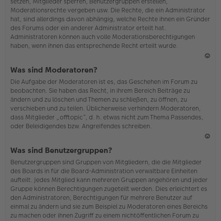
setzen, Mitglieder sperren, Benutzergruppen erstellen,
Moderationsrechte vergeben usw. Die Rechte, die ein Administrator
hat, sind allerdings davon abhängig, welche Rechte ihnen ein Gründer
des Forums oder ein anderer Administrator erteilt hat.
Administratoren können auch volle Moderationsberechtigungen
haben, wenn ihnen das entsprechende Recht erteilt wurde.
N
Was sind Moderatoren?
ac
Die Aufgabe der Moderatoren ist es, das Geschehen im Forum zu
h
beobachten. Sie haben das Recht, in ihrem Bereich Beiträge zu
o
ändern und zu löschen und Themen zu schließen, zu öffnen, zu
b
verschieben und zu teilen. Üblicherweise verhindern Moderatoren,
en
dass Mitglieder „offtopic“, d. h. etwas nicht zum Thema Passendes,
oder Beleidigendes bzw. Angreifendes schreiben.
N
Was sind Benutzergruppen?
ac
Benutzergruppen sind Gruppen von Mitgliedern, die die Mitglieder
h
des Boards in für die Board-Administration verwaltbare Einheiten
o
aufteilt. Jedes Mitglied kann mehreren Gruppen angehören und jeder
b
Gruppe können Berechtigungen zugeteilt werden. Dies erleichtert es
en
den Administratoren, Berechtigungen für mehrere Benutzer auf
einmal zu ändern und sie zum Beispiel zu Moderatoren eines Bereichs
zu machen oder ihnen Zugriff zu einem nichtöffentlichen Forum zu