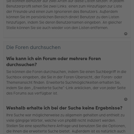
b
Sie können Benutzer auf zwei Arten auf diese Listen setzen: In jedem
en
Benutzerprofil sehen Sie zwei Links: einen zum Hinzufügen zur Liste
der Freunde und einen zum Ignorieren des Benutzers. Außerdem
können Sie im persönlichen Bereich direkt Benutzer zu den Listen
hinzufügen, indem Sie deren Benutzernamen eingeben. An gleicher
Stelle können Sie sie auch wieder von den Listen entfernen.
N
ac
Die Foren durchsuchen
h
o
Wie kann ich ein Forum oder mehrere Foren
b
durchsuchen?
en
Sie können die Foren durchsuchen, indem Sie einen Suchbegriff in die
Suchbox eingeben, die Sie in der Foren-Übersicht, der Foren- oder
Themenansicht finden. Erweiterte Suchmöglichkeiten erhalten Sie,
indem Sie den „Erweiterte Suche“-Link anklicken, der von jeder Seite
des Forums aus verfügbar ist.
N
Weshalb erhalte ich bei der Suche keine Ergebnisse?
ac
Ihre Suche war möglicherweise zu allgemein gehalten und enthielt zu
h
viele gängige Wörter, welche von phpBB nicht indiziert werden.
o
Stellen Sie eine spezifischere Anfrage und benutzen Sie die Optionen,
b
die Ihnen die erweiterte Suche bietet. Außerdem ist es natürlich auch
en