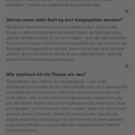
verwalten“ in Ihrem persönlichen Bereich erneut laden.
N
Warum muss mein Beitrag erst freigegeben werden?
ac
Die Board-Administration kann entschieden haben, dass in dem
h
Forum, in dem Sie einen Beitrag erstellt haben, die Beiträge zuerst
o
geprüft werden müssen. Es ist auch möglich, dass die Administration
b
Sie zu einer Gruppe von Benutzern hinzugefügt hat, bei denen sie die
en
Beiträge erst begutachten möchte, bevor sie auf der Seite sichtbar
werden. Bitte kontaktieren Sie die Board-Administration, wenn Sie
weitere Informationen dazu benötigen.
N
Wie markiere ich ein Thema als neu?
ac
Durch Klicken des „Thema als neu markieren“-Links in der
h
Beitragsansicht können Sie das Thema wieder ganz nach oben auf die
o
erste Seite des Forums holen. Wenn Sie den entsprechenden Link
b
nicht sehen, dann ist die Funktion möglicherweise deaktiviert oder
en
seit der letzten Markierung ist nicht genügend Zeit vergangen. Es ist
auch möglich, das Thema nach oben zu holen, indem Sie einfach eine
Antwort darauf schreiben. Stellen Sie jedoch sicher, dass Sie die
Regeln dieses Boards beachten! Es wird meist nicht gerne gesehen,
wenn ohne triftigen Grund auf alte oder abgeschlossene Themen
geantwortet wird.