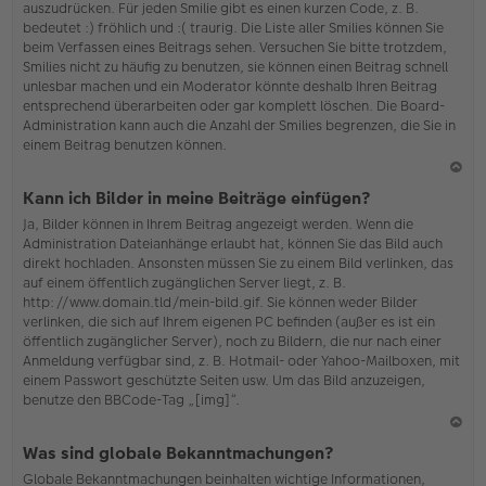
auszudrücken. Für jeden Smilie gibt es einen kurzen Code, z. B.
o
bedeutet :) fröhlich und :( traurig. Die Liste aller Smilies können Sie
b
beim Verfassen eines Beitrags sehen. Versuchen Sie bitte trotzdem,
en
Smilies nicht zu häufig zu benutzen, sie können einen Beitrag schnell
unlesbar machen und ein Moderator könnte deshalb Ihren Beitrag
entsprechend überarbeiten oder gar komplett löschen. Die Board-
Administration kann auch die Anzahl der Smilies begrenzen, die Sie in
einem Beitrag benutzen können.
N
Kann ich Bilder in meine Beiträge einfügen?
ac
Ja, Bilder können in Ihrem Beitrag angezeigt werden. Wenn die
h
Administration Dateianhänge erlaubt hat, können Sie das Bild auch
o
direkt hochladen. Ansonsten müssen Sie zu einem Bild verlinken, das
b
auf einem öffentlich zugänglichen Server liegt, z. B.
en
http://www.domain.tld/mein-bild.gif. Sie können weder Bilder
verlinken, die sich auf Ihrem eigenen PC befinden (außer es ist ein
öffentlich zugänglicher Server), noch zu Bildern, die nur nach einer
Anmeldung verfügbar sind, z. B. Hotmail- oder Yahoo-Mailboxen, mit
einem Passwort geschützte Seiten usw. Um das Bild anzuzeigen,
benutze den BBCode-Tag „[img]“.
N
Was sind globale Bekanntmachungen?
ac
Globale Bekanntmachungen beinhalten wichtige Informationen,
h