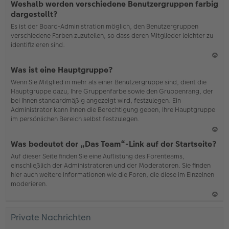
Weshalb werden verschiedene Benutzergruppen farbig
ac
dargestellt?
h
Es ist der Board-Administration möglich, den Benutzergruppen
o
verschiedene Farben zuzuteilen, so dass deren Mitglieder leichter zu
b
identifizieren sind.
en
N
Was ist eine Hauptgruppe?
ac
Wenn Sie Mitglied in mehr als einer Benutzergruppe sind, dient die
h
Hauptgruppe dazu, Ihre Gruppenfarbe sowie den Gruppenrang, der
o
bei Ihnen standardmäßig angezeigt wird, festzulegen. Ein
b
Administrator kann Ihnen die Berechtigung geben, Ihre Hauptgruppe
en
im persönlichen Bereich selbst festzulegen.
N
Was bedeutet der „Das Team“-Link auf der Startseite?
ac
Auf dieser Seite finden Sie eine Auflistung des Forenteams,
h
einschließlich der Administratoren und der Moderatoren. Sie finden
o
hier auch weitere Informationen wie die Foren, die diese im Einzelnen
b
moderieren.
en
N
ac
Private Nachrichten
h