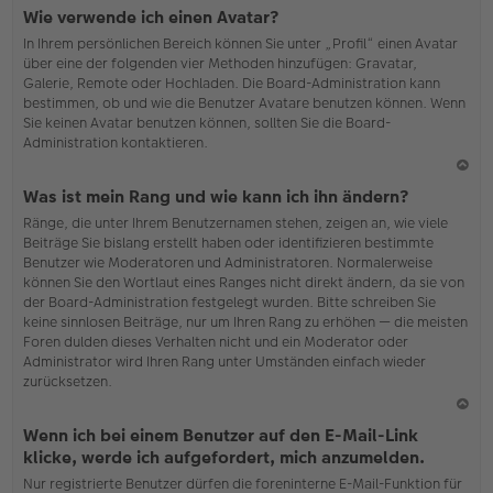
N
Wie verwende ich einen Avatar?
ac
In Ihrem persönlichen Bereich können Sie unter „Profil“ einen Avatar
h
über eine der folgenden vier Methoden hinzufügen: Gravatar,
o
Galerie, Remote oder Hochladen. Die Board-Administration kann
b
bestimmen, ob und wie die Benutzer Avatare benutzen können. Wenn
en
Sie keinen Avatar benutzen können, sollten Sie die Board-
Administration kontaktieren.
N
Was ist mein Rang und wie kann ich ihn ändern?
ac
Ränge, die unter Ihrem Benutzernamen stehen, zeigen an, wie viele
h
Beiträge Sie bislang erstellt haben oder identifizieren bestimmte
o
Benutzer wie Moderatoren und Administratoren. Normalerweise
b
können Sie den Wortlaut eines Ranges nicht direkt ändern, da sie von
en
der Board-Administration festgelegt wurden. Bitte schreiben Sie
keine sinnlosen Beiträge, nur um Ihren Rang zu erhöhen — die meisten
Foren dulden dieses Verhalten nicht und ein Moderator oder
Administrator wird Ihren Rang unter Umständen einfach wieder
zurücksetzen.
N
Wenn ich bei einem Benutzer auf den E-Mail-Link
ac
klicke, werde ich aufgefordert, mich anzumelden.
h
Nur registrierte Benutzer dürfen die foreninterne E-Mail-Funktion für
o