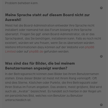
Problem beheben kann.
N
Meine Sprache steht auf diesem Board nicht zur
ac
Auswahl!
h
Meist hat die Board-Administration entweder Ihre Sprache nicht
o
installiert oder niemand hat das Forum bislang in Ihre Sprache
b
übersetzt. Fragen Sie ggf. einen Board-Administrator, ob er das
en
Sprachpaket, das Sie benötigen, installieren kann. Falls es noch nicht
existiert, würden wir uns freuen, wenn Sie es übersetzen würden.
Weitere Informationen dazu können auf der Website von
phpBB
Limited
oder auf
phpBB.de
gefunden werden.
N
Was sind das für Bilder, die bei meinem
ac
Benutzernamen angezeigt werden?
h
In der Beitragsansicht können zwei Bilder bei Ihrem Benutzernamen
o
stehen. Eines dieser Bilder ist meist mit Ihrem Rang verknüpft: Oft
b
sind dies Sterne, Kästchen oder Punkte, die Ihre Beitragszahl oder
en
Ihren Status im Forum angeben. Das andere, meist größere, Bild wird
auch als „Avatar“ bezeichnet. Es handelt sich hierbei in der Regel um
ein persönliches Bild, welches von Benutzer zu Benutzer
unterschiedlich ist.