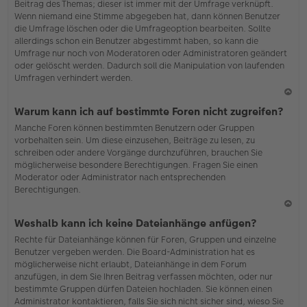
Beitrag des Themas; dieser ist immer mit der Umfrage verknüpft.
en
Wenn niemand eine Stimme abgegeben hat, dann können Benutzer
die Umfrage löschen oder die Umfrageoption bearbeiten. Sollte
allerdings schon ein Benutzer abgestimmt haben, so kann die
Umfrage nur noch von Moderatoren oder Administratoren geändert
oder gelöscht werden. Dadurch soll die Manipulation von laufenden
Umfragen verhindert werden.
N
Warum kann ich auf bestimmte Foren nicht zugreifen?
ac
Manche Foren können bestimmten Benutzern oder Gruppen
h
vorbehalten sein. Um diese einzusehen, Beiträge zu lesen, zu
o
schreiben oder andere Vorgänge durchzuführen, brauchen Sie
b
möglicherweise besondere Berechtigungen. Fragen Sie einen
en
Moderator oder Administrator nach entsprechenden
Berechtigungen.
N
Weshalb kann ich keine Dateianhänge anfügen?
ac
Rechte für Dateianhänge können für Foren, Gruppen und einzelne
h
Benutzer vergeben werden. Die Board-Administration hat es
o
möglicherweise nicht erlaubt, Dateianhänge in dem Forum
b
anzufügen, in dem Sie Ihren Beitrag verfassen möchten, oder nur
en
bestimmte Gruppen dürfen Dateien hochladen. Sie können einen
Administrator kontaktieren, falls Sie sich nicht sicher sind, wieso Sie