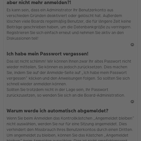
aber nicht mehr anmelden?!
h
Es kann sein, dass ein Administrator Ihr Benutzerkonto aus
o
verschieden Gründen deaktiviert oder gelöscht hat. Außerdem
b
löschen viele Boards regelmäßig Benutzer, die für längere Zeit keine
en
Beiträge geschrieben haben, um die Datenbankgröße zu verringern.
Registrieren Sie sich einfach erneut und nehmen Sie aktiv an den
Diskussionen teil!
N
Ich habe mein Passwort vergessen!
ac
Das ist nicht schlimm! Wir können Ihnen zwar Ihr altes Passwort nicht
h
wieder mitteilen, Sie können es jedoch zurücksetzen. Dies machen
o
Sie, indem Sie auf der Anmelde-Seite auf „Ich habe mein Passwort
b
vergessen“ klicken und den Anweisungen folgen. So sollten Sie sich
en
schnell wieder anmelden können.
Sollten Sie trotzdem nicht in der Lage sein, Ihr Passwort
zurückzusetzen, so wenden Sie sich an die Board-Administration.
N
Warum werde ich automatisch abgemeldet?
ac
Wenn Sie beim Anmelden das Kontrollkästchen „Angemeldet bleiben“
h
nicht auswählen, werden Sie nur für eine Sitzung angemeldet. Dies
o
verhindert den Missbrauch Ihres Benutzerkontos durch einen Dritten.
b
Um angemeldet zu bleiben, können Sie das Kästchen „Angemeldet
en
bleiben“ beim Anmelden auswählen. Dies ist nicht empfehlenswert,