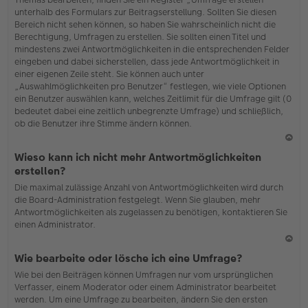
o
unterhalb des Formulars zur Beitragserstellung. Sollten Sie diesen
b
Bereich nicht sehen können, so haben Sie wahrscheinlich nicht die
en
Berechtigung, Umfragen zu erstellen. Sie sollten einen Titel und
mindestens zwei Antwortmöglichkeiten in die entsprechenden Felder
eingeben und dabei sicherstellen, dass jede Antwortmöglichkeit in
einer eigenen Zeile steht. Sie können auch unter
„Auswahlmöglichkeiten pro Benutzer“ festlegen, wie viele Optionen
ein Benutzer auswählen kann, welches Zeitlimit für die Umfrage gilt (0
bedeutet dabei eine zeitlich unbegrenzte Umfrage) und schließlich,
ob die Benutzer ihre Stimme ändern können.
N
Wieso kann ich nicht mehr Antwortmöglichkeiten
ac
erstellen?
h
Die maximal zulässige Anzahl von Antwortmöglichkeiten wird durch
o
die Board-Administration festgelegt. Wenn Sie glauben, mehr
b
Antwortmöglichkeiten als zugelassen zu benötigen, kontaktieren Sie
en
einen Administrator.
N
Wie bearbeite oder lösche ich eine Umfrage?
ac
Wie bei den Beiträgen können Umfragen nur vom ursprünglichen
h
Verfasser, einem Moderator oder einem Administrator bearbeitet
o
werden. Um eine Umfrage zu bearbeiten, ändern Sie den ersten
b