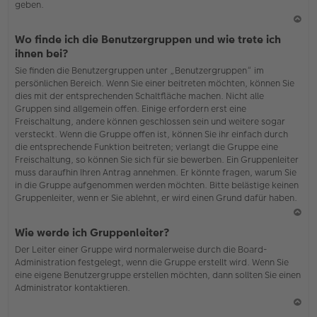
geben.
N
Wo finde ich die Benutzergruppen und wie trete ich
ac
ihnen bei?
h
Sie finden die Benutzergruppen unter „Benutzergruppen“ im
o
persönlichen Bereich. Wenn Sie einer beitreten möchten, können Sie
b
dies mit der entsprechenden Schaltfläche machen. Nicht alle
en
Gruppen sind allgemein offen. Einige erfordern erst eine
Freischaltung, andere können geschlossen sein und weitere sogar
versteckt. Wenn die Gruppe offen ist, können Sie ihr einfach durch
die entsprechende Funktion beitreten; verlangt die Gruppe eine
Freischaltung, so können Sie sich für sie bewerben. Ein Gruppenleiter
muss daraufhin Ihren Antrag annehmen. Er könnte fragen, warum Sie
in die Gruppe aufgenommen werden möchten. Bitte belästige keinen
Gruppenleiter, wenn er Sie ablehnt, er wird einen Grund dafür haben.
N
Wie werde ich Gruppenleiter?
ac
Der Leiter einer Gruppe wird normalerweise durch die Board-
h
Administration festgelegt, wenn die Gruppe erstellt wird. Wenn Sie
o
eine eigene Benutzergruppe erstellen möchten, dann sollten Sie einen
b
Administrator kontaktieren.
en
N