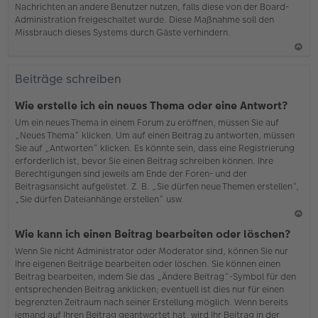
Nachrichten an andere Benutzer nutzen, falls diese von der Board-
b
Administration freigeschaltet wurde. Diese Maßnahme soll den
en
Missbrauch dieses Systems durch Gäste verhindern.
N
ac
Beiträge schreiben
h
o
Wie erstelle ich ein neues Thema oder eine Antwort?
b
Um ein neues Thema in einem Forum zu eröffnen, müssen Sie auf
en
„Neues Thema“ klicken. Um auf einen Beitrag zu antworten, müssen
Sie auf „Antworten“ klicken. Es könnte sein, dass eine Registrierung
erforderlich ist, bevor Sie einen Beitrag schreiben können. Ihre
Berechtigungen sind jeweils am Ende der Foren- und der
Beitragsansicht aufgelistet. Z. B. „Sie dürfen neue Themen erstellen“,
„Sie dürfen Dateianhänge erstellen“ usw.
N
Wie kann ich einen Beitrag bearbeiten oder löschen?
ac
Wenn Sie nicht Administrator oder Moderator sind, können Sie nur
h
Ihre eigenen Beiträge bearbeiten oder löschen. Sie können einen
o
Beitrag bearbeiten, indem Sie das „Ändere Beitrag“-Symbol für den
b
entsprechenden Beitrag anklicken; eventuell ist dies nur für einen
en
begrenzten Zeitraum nach seiner Erstellung möglich. Wenn bereits
jemand auf Ihren Beitrag geantwortet hat, wird Ihr Beitrag in der