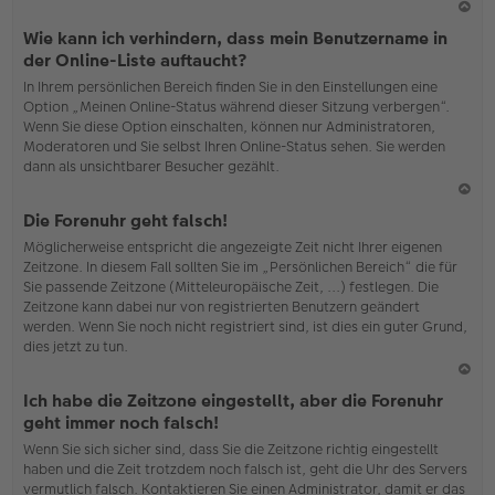
N
Wie kann ich verhindern, dass mein Benutzername in
ac
der Online-Liste auftaucht?
h
In Ihrem persönlichen Bereich finden Sie in den Einstellungen eine
o
Option „Meinen Online-Status während dieser Sitzung verbergen“.
b
Wenn Sie diese Option einschalten, können nur Administratoren,
en
Moderatoren und Sie selbst Ihren Online-Status sehen. Sie werden
dann als unsichtbarer Besucher gezählt.
N
Die Forenuhr geht falsch!
ac
Möglicherweise entspricht die angezeigte Zeit nicht Ihrer eigenen
h
Zeitzone. In diesem Fall sollten Sie im „Persönlichen Bereich“ die für
o
Sie passende Zeitzone (Mitteleuropäische Zeit, ...) festlegen. Die
b
Zeitzone kann dabei nur von registrierten Benutzern geändert
en
werden. Wenn Sie noch nicht registriert sind, ist dies ein guter Grund,
dies jetzt zu tun.
N
Ich habe die Zeitzone eingestellt, aber die Forenuhr
ac
geht immer noch falsch!
h
Wenn Sie sich sicher sind, dass Sie die Zeitzone richtig eingestellt
o
haben und die Zeit trotzdem noch falsch ist, geht die Uhr des Servers
b
vermutlich falsch. Kontaktieren Sie einen Administrator, damit er das
en