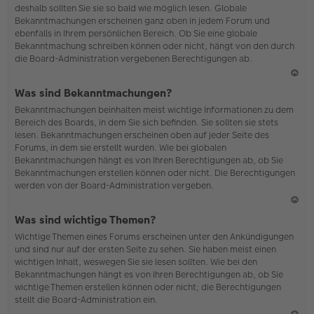
deshalb sollten Sie sie so bald wie möglich lesen. Globale
o
Bekanntmachungen erscheinen ganz oben in jedem Forum und
b
ebenfalls in Ihrem persönlichen Bereich. Ob Sie eine globale
en
Bekanntmachung schreiben können oder nicht, hängt von den durch
die Board-Administration vergebenen Berechtigungen ab.
N
Was sind Bekanntmachungen?
ac
Bekanntmachungen beinhalten meist wichtige Informationen zu dem
h
Bereich des Boards, in dem Sie sich befinden. Sie sollten sie stets
o
lesen. Bekanntmachungen erscheinen oben auf jeder Seite des
b
Forums, in dem sie erstellt wurden. Wie bei globalen
en
Bekanntmachungen hängt es von Ihren Berechtigungen ab, ob Sie
Bekanntmachungen erstellen können oder nicht. Die Berechtigungen
werden von der Board-Administration vergeben.
N
Was sind wichtige Themen?
ac
Wichtige Themen eines Forums erscheinen unter den Ankündigungen
h
und sind nur auf der ersten Seite zu sehen. Sie haben meist einen
o
wichtigen Inhalt, weswegen Sie sie lesen sollten. Wie bei den
b
Bekanntmachungen hängt es von Ihren Berechtigungen ab, ob Sie
en
wichtige Themen erstellen können oder nicht; die Berechtigungen
stellt die Board-Administration ein.