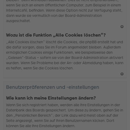
wenn Sie sich an einem öffentlichen Computer, zum Beispiel in einem
Internetcafé, befinden. Wenn diese Option nicht zur Verfügung steht,
dann wurde sie vermutlich von der Board-Administration
ausgeschaltet.
N
Wozu ist die Funktion „Alle Cookies löschen“?
ac
„Alle Cookies löschen“ löscht die Cookies, die phpBB erstellt hat und
h
die dafür sorgen, dass Sie im Forum angemeldet bleiben. Außerdem
o
ermöglichen Cookies einige Funktionen, wie beispielsweise den
b
„Gelesen“-Status – sofern sie von der Board-Administration aktiviert
en
wurden. Wenn Sie Probleme bei der An- oder Abmeldung haben, kann
es helfen, wenn Sie die Cookies löschen.
N
ac
Benutzerpräferenzen und -einstellungen
h
o
Wie kann ich meine Einstellungen ändern?
b
Wenn Sie sich registriert haben, werden alle Ihre Einstellungen in der
en
Datenbank des Boards gespeichert. Um diese zu ändern, gehen Sie in
den „Persönlichen Bereich“; der Link dazu wird meist oben auf der
Seite angezeigt, wenn Sie auf Ihren Benutzernamen klicken. Dort
können Sie alle Ihre Einstellungen ändern.