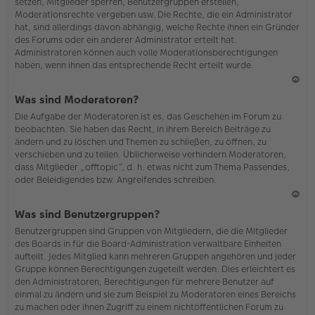
setzen, Mitglieder sperren, Benutzergruppen erstellen,
Moderationsrechte vergeben usw. Die Rechte, die ein Administrator
hat, sind allerdings davon abhängig, welche Rechte ihnen ein Gründer
des Forums oder ein anderer Administrator erteilt hat.
Administratoren können auch volle Moderationsberechtigungen
haben, wenn ihnen das entsprechende Recht erteilt wurde.
N
Was sind Moderatoren?
ac
Die Aufgabe der Moderatoren ist es, das Geschehen im Forum zu
h
beobachten. Sie haben das Recht, in ihrem Bereich Beiträge zu
o
ändern und zu löschen und Themen zu schließen, zu öffnen, zu
b
verschieben und zu teilen. Üblicherweise verhindern Moderatoren,
en
dass Mitglieder „offtopic“, d. h. etwas nicht zum Thema Passendes,
oder Beleidigendes bzw. Angreifendes schreiben.
N
Was sind Benutzergruppen?
ac
Benutzergruppen sind Gruppen von Mitgliedern, die die Mitglieder
h
des Boards in für die Board-Administration verwaltbare Einheiten
o
aufteilt. Jedes Mitglied kann mehreren Gruppen angehören und jeder
b
Gruppe können Berechtigungen zugeteilt werden. Dies erleichtert es
en
den Administratoren, Berechtigungen für mehrere Benutzer auf
einmal zu ändern und sie zum Beispiel zu Moderatoren eines Bereichs
zu machen oder ihnen Zugriff zu einem nichtöffentlichen Forum zu