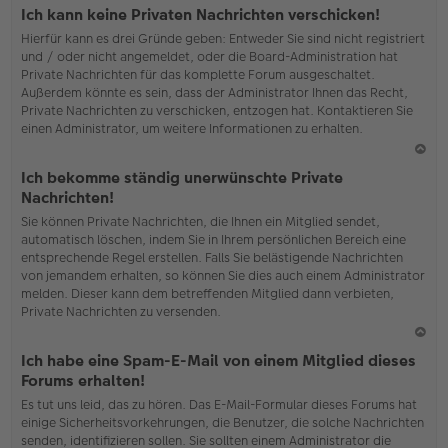
o
Ich kann keine Privaten Nachrichten verschicken!
b
Hierfür kann es drei Gründe geben: Entweder Sie sind nicht registriert
en
und / oder nicht angemeldet, oder die Board-Administration hat
Private Nachrichten für das komplette Forum ausgeschaltet.
Außerdem könnte es sein, dass der Administrator Ihnen das Recht,
Private Nachrichten zu verschicken, entzogen hat. Kontaktieren Sie
einen Administrator, um weitere Informationen zu erhalten.
N
Ich bekomme ständig unerwünschte Private
ac
Nachrichten!
h
Sie können Private Nachrichten, die Ihnen ein Mitglied sendet,
o
automatisch löschen, indem Sie in Ihrem persönlichen Bereich eine
b
entsprechende Regel erstellen. Falls Sie belästigende Nachrichten
en
von jemandem erhalten, so können Sie dies auch einem Administrator
melden. Dieser kann dem betreffenden Mitglied dann verbieten,
Private Nachrichten zu versenden.
N
Ich habe eine Spam-E-Mail von einem Mitglied dieses
ac
Forums erhalten!
h
Es tut uns leid, das zu hören. Das E-Mail-Formular dieses Forums hat
o
einige Sicherheitsvorkehrungen, die Benutzer, die solche Nachrichten
b
senden, identifizieren sollen. Sie sollten einem Administrator die
en