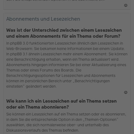
N
ac
Abonnements und Lesezeichen
h
o
Was ist der Unterschied zwischen einem Lesezeichen
b
und einem Abonnements für ein Thema oder Forum?
en
In phpBB 3.0 funktionierten Lesezeichen ähnlich den Lesezeichen in
Web-Browsern: Sie bekamen keine Informationen bei einem Update.
In phpBB 3.1 ähneln Lesezeichen mehr einem Abonnement: Sie können
eine Benachrichtigung erhalten, wenn ein Thema aktualisiert wird.
Abonnements hingegen informieren Sie bei einer Aktualisierung eines
Themas oder eines Forums des Boards. Die
Benachrichtigungsoptionen für Lesezeichen und Abonnements
können im persönlichen Bereich unter „Benachrichtigungen
einstellen“ geändert werden.
N
Wie kann ich ein Lesezeichen auf ein Thema setzen
ac
oder ein Thema abonnieren?
h
Sie können ein Lesezeichen auf ein Thema setzen oder es abonnieren,
o
in dem Sie die entsprechende Option in den „Themen-Optionen“
b
auswählen, die sich normalerweise ober- und unterhalb des
en
Diskussionsverlaufs des Themas befinden.