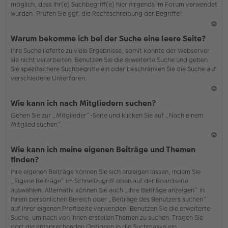
möglich, dass Ihr(e) Suchbegriff(e) hier nirgends im Forum verwendet
wurden. Prüfen Sie ggf. die Rechtschreibung der Begriffe!
N
Warum bekomme ich bei der Suche eine leere Seite?
ac
Ihre Suche lieferte zu viele Ergebnisse, somit konnte der Webserver
h
sie nicht verarbeiten. Benutzen Sie die erweiterte Suche und geben
o
Sie spezifischere Suchbegriffe ein oder beschränken Sie die Suche auf
b
verschiedene Unterforen.
en
N
Wie kann ich nach Mitgliedern suchen?
ac
Gehen Sie zur „Mitglieder“-Seite und klicken Sie auf „Nach einem
h
Mitglied suchen“.
o
b
en
N
Wie kann ich meine eigenen Beiträge und Themen
ac
finden?
h
Ihre eigenen Beiträge können Sie sich anzeigen lassen, indem Sie
o
„Eigene Beiträge“ im Schnellzugriff oben auf der Boardseite
b
auswählen. Alternativ können Sie auch „Ihre Beiträge anzeigen“ in
en
Ihrem persönlichen Bereich oder „Beiträge des Benutzers suchen“
auf Ihrer eigenen Profilseite verwenden. Benutzen Sie die erweiterte
Suche, um nach von Ihnen erstellen Themen zu suchen. Tragen Sie
dort die entsprechenden Optionen in die Suchmaske ein.