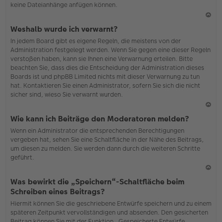
keine Dateianhänge anfügen können.
N
Weshalb wurde ich verwarnt?
ac
In jedem Board gibt es eigene Regeln, die meistens von der
h
Administration festgelegt werden. Wenn Sie gegen eine dieser Regeln
o
verstoßen haben, kann sie Ihnen eine Verwarnung erteilen. Bitte
b
beachten Sie, dass dies die Entscheidung der Administration dieses
en
Boards ist und phpBB Limited nichts mit dieser Verwarnung zu tun
hat. Kontaktieren Sie einen Administrator, sofern Sie sich die nicht
sicher sind, wieso Sie verwarnt wurden.
N
Wie kann ich Beiträge den Moderatoren melden?
ac
Wenn ein Administrator die entsprechenden Berechtigungen
h
vergeben hat, sehen Sie eine Schaltfläche in der Nähe des Beitrags,
o
um diesen zu melden. Sie werden dann durch die weiteren Schritte
b
geführt.
en
N
Was bewirkt die „Speichern“-Schaltfläche beim
ac
Schreiben eines Beitrags?
h
Hiermit können Sie die geschriebene Entwürfe speichern und zu einem
o
späteren Zeitpunkt vervollständigen und absenden. Den gesicherten
b
Beitrag können Sie mit der Funktion „Gespeicherte Entwürfe
en