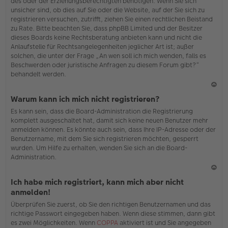
des oder der Erziehungsberechtigten benötigen. Wenn Sie sich
unsicher sind, ob dies auf Sie oder die Website, auf der Sie sich zu
registrieren versuchen, zutrifft, ziehen Sie einen rechtlichen Beistand
zu Rate. Bitte beachten Sie, dass phpBB Limited und der Besitzer
dieses Boards keine Rechtsberatung anbieten kann und nicht die
Anlaufstelle für Rechtsangelegenheiten jeglicher Art ist; außer
solchen, die unter der Frage „An wen soll ich mich wenden, falls es
Beschwerden oder juristische Anfragen zu diesem Forum gibt?“
behandelt werden.
N
Warum kann ich mich nicht registrieren?
ac
Es kann sein, dass die Board-Administration die Registrierung
h
komplett ausgeschaltet hat, damit sich keine neuen Benutzer mehr
o
anmelden können. Es könnte auch sein, dass Ihre IP-Adresse oder der
b
Benutzername, mit dem Sie sich registrieren möchten, gesperrt
en
wurden. Um Hilfe zu erhalten, wenden Sie sich an die Board-
Administration.
N
Ich habe mich registriert, kann mich aber nicht
ac
anmelden!
h
Überprüfen Sie zuerst, ob Sie den richtigen Benutzernamen und das
o
richtige Passwort eingegeben haben. Wenn diese stimmen, dann gibt
b
es zwei Möglichkeiten. Wenn
COPPA
aktiviert ist und Sie angegeben
en