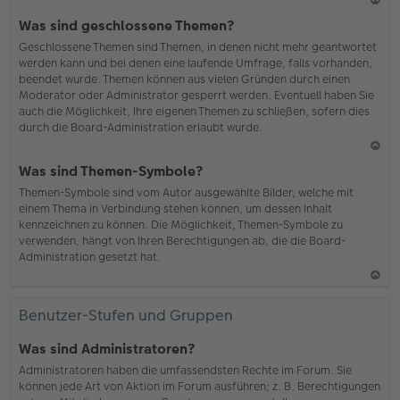
N
Was sind geschlossene Themen?
ac
Geschlossene Themen sind Themen, in denen nicht mehr geantwortet
h
werden kann und bei denen eine laufende Umfrage, falls vorhanden,
o
beendet wurde. Themen können aus vielen Gründen durch einen
b
Moderator oder Administrator gesperrt werden. Eventuell haben Sie
en
auch die Möglichkeit, Ihre eigenen Themen zu schließen, sofern dies
durch die Board-Administration erlaubt wurde.
N
Was sind Themen-Symbole?
ac
Themen-Symbole sind vom Autor ausgewählte Bilder, welche mit
h
einem Thema in Verbindung stehen können, um dessen Inhalt
o
kennzeichnen zu können. Die Möglichkeit, Themen-Symbole zu
b
verwenden, hängt von Ihren Berechtigungen ab, die die Board-
en
Administration gesetzt hat.
N
ac
Benutzer-Stufen und Gruppen
h
o
Was sind Administratoren?
b
Administratoren haben die umfassendsten Rechte im Forum. Sie
en
können jede Art von Aktion im Forum ausführen; z. B. Berechtigungen