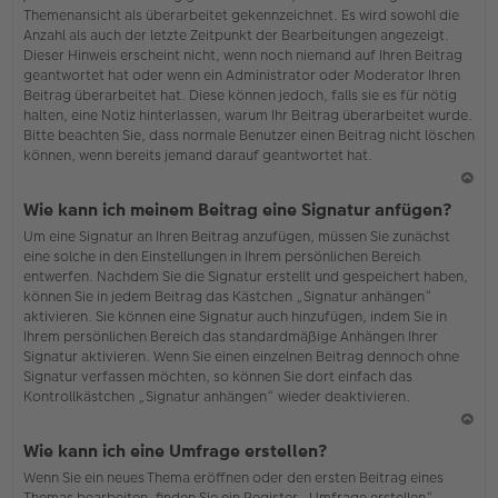
Themenansicht als überarbeitet gekennzeichnet. Es wird sowohl die
Anzahl als auch der letzte Zeitpunkt der Bearbeitungen angezeigt.
Dieser Hinweis erscheint nicht, wenn noch niemand auf Ihren Beitrag
geantwortet hat oder wenn ein Administrator oder Moderator Ihren
Beitrag überarbeitet hat. Diese können jedoch, falls sie es für nötig
halten, eine Notiz hinterlassen, warum Ihr Beitrag überarbeitet wurde.
Bitte beachten Sie, dass normale Benutzer einen Beitrag nicht löschen
können, wenn bereits jemand darauf geantwortet hat.
N
Wie kann ich meinem Beitrag eine Signatur anfügen?
ac
Um eine Signatur an Ihren Beitrag anzufügen, müssen Sie zunächst
h
eine solche in den Einstellungen in Ihrem persönlichen Bereich
o
entwerfen. Nachdem Sie die Signatur erstellt und gespeichert haben,
b
können Sie in jedem Beitrag das Kästchen „Signatur anhängen“
en
aktivieren. Sie können eine Signatur auch hinzufügen, indem Sie in
Ihrem persönlichen Bereich das standardmäßige Anhängen Ihrer
Signatur aktivieren. Wenn Sie einen einzelnen Beitrag dennoch ohne
Signatur verfassen möchten, so können Sie dort einfach das
Kontrollkästchen „Signatur anhängen“ wieder deaktivieren.
N
Wie kann ich eine Umfrage erstellen?
ac
Wenn Sie ein neues Thema eröffnen oder den ersten Beitrag eines
h
Themas bearbeiten, finden Sie ein Register „Umfrage erstellen“