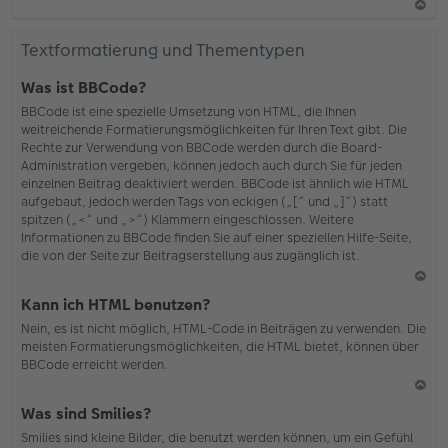
N
ac
Textformatierung und Thementypen
h
o
Was ist BBCode?
b
BBCode ist eine spezielle Umsetzung von HTML, die Ihnen
en
weitreichende Formatierungsmöglichkeiten für Ihren Text gibt. Die
Rechte zur Verwendung von BBCode werden durch die Board-
Administration vergeben, können jedoch auch durch Sie für jeden
einzelnen Beitrag deaktiviert werden. BBCode ist ähnlich wie HTML
aufgebaut, jedoch werden Tags von eckigen („[“ und „]“) statt
spitzen („<“ und „>“) Klammern eingeschlossen. Weitere
Informationen zu BBCode finden Sie auf einer speziellen Hilfe-Seite,
die von der Seite zur Beitragserstellung aus zugänglich ist.
N
Kann ich HTML benutzen?
ac
Nein, es ist nicht möglich, HTML-Code in Beiträgen zu verwenden. Die
h
meisten Formatierungsmöglichkeiten, die HTML bietet, können über
o
BBCode erreicht werden.
b
en
N
Was sind Smilies?
ac
Smilies sind kleine Bilder, die benutzt werden können, um ein Gefühl
h