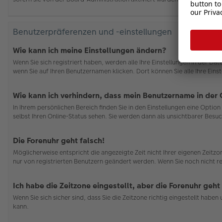
Benutzerpräferenzen und -einstellungen
Wie kann ich meine Einstellungen ändern?
Wenn Sie sich registriert haben, werden alle Ihre Einstellungen in der D
wenn Sie auf Ihren Benutzernamen klicken. Dort können Sie alle Ihre Eins
Wie kann ich verhindern, dass mein Benutzername in der 
In Ihrem persönlichen Bereich finden Sie in den Einstellungen eine Opti
selbst Ihren Online-Status sehen. Sie werden dann als unsichtbarer Besuc
Die Forenuhr geht falsch!
Möglicherweise entspricht die angezeigte Zeit nicht Ihrer eigenen Zeitzon
nur von registrierten Benutzern geändert werden. Wenn Sie noch nicht regis
Ich habe die Zeitzone eingestellt, aber die Forenuhr geht
Wenn Sie sich sicher sind, dass Sie die Zeitzone richtig eingestellt habe
kann.