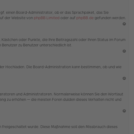
en
N
ac
ggf. einen Board-Administrator, ob er das Sprachpaket, das Sie
h
 auf der Website von
phpBB Limited
oder auf
phpBB.de
gefunden werden.
o
b
en
N
ac
e, Kästchen oder Punkte, die Ihre Beitragszahl oder Ihren Status im Forum
h
 Benutzer zu Benutzer unterschiedlich ist.
o
b
en
N
ac
 oder Hochladen. Die Board-Administration kann bestimmen, ob und wie
h
o
b
en
N
ac
Moderatoren und Administratoren. Normalerweise können Sie den Wortlaut
h
 Rang zu erhöhen — die meisten Foren dulden dieses Verhalten nicht und
o
b
en
N
ac
ion freigeschaltet wurde. Diese Maßnahme soll den Missbrauch dieses
h
o