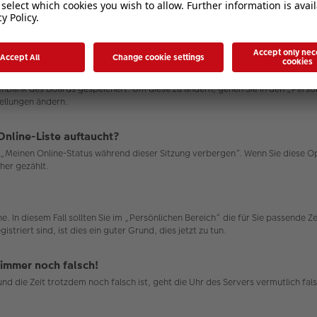
atenbank des Boards gespeichert. Um diese zu ändern, gehen Sie in den „Persö
tellungen ändern.
Online-Liste auftaucht?
on „Meinen Online-Status während dieser Sitzung verbergen“. Wenn Sie diese 
her gezählt.
e. In diesem Fall sollten Sie im „Persönlichen Bereich“ die für Sie passende Ze
triert sind, ist dies ein guter Grund, dies jetzt zu tun.
 immer noch falsch!
n und die Zeit trotzdem noch falsch ist, geht die Uhr des Servers vermutlich 