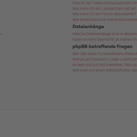
Was ist der Unterschied zwischen 
Wie kann ich ein Lesezeichen auf ei
Wie kann ich ein Forum abonnieren?
Wie deaktiviere ich meine Abonnem
Dateianhänge
Welche Dateianhänge sind in diesem
s?
Kann ich eine Übersicht all meiner 
phpBB betreffende Fragen
Wer hat diese Forensoftware entwic
Warum ist Funktion x oder y nicht e
An wen soll ich mich wenden, falls 
Wie kann ich einen Administrator d