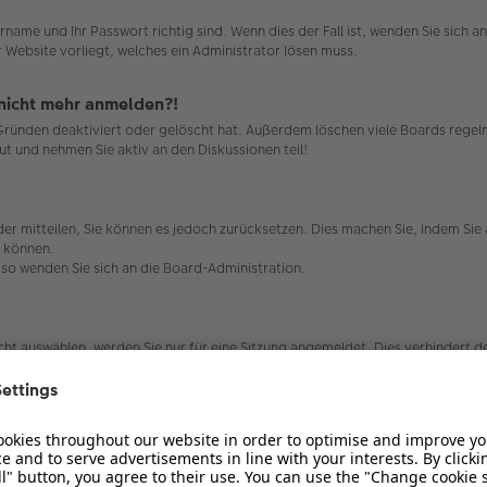
rname und Ihr Passwort richtig sind. Wenn dies der Fall ist, wenden Sie sich 
r Website vorliegt, welches ein Administrator lösen muss.
r nicht mehr anmelden?!
 Gründen deaktiviert oder gelöscht hat. Außerdem löschen viele Boards regelm
ut und nehmen Sie aktiv an den Diskussionen teil!
ieder mitteilen, Sie können es jedoch zurücksetzen. Dies machen Sie, indem Si
n können.
, so wenden Sie sich an die Board-Administration.
t auswählen, werden Sie nur für eine Sitzung angemeldet. Dies verhindert 
 auswählen. Dies ist nicht empfehlenswert, wenn Sie sich an einem öffentlic
ard-Administration ausgeschaltet.
die dafür sorgen, dass Sie im Forum angemeldet bleiben. Außerdem ermögliche
bleme bei der An- oder Abmeldung haben, kann es helfen, wenn Sie die Cookie