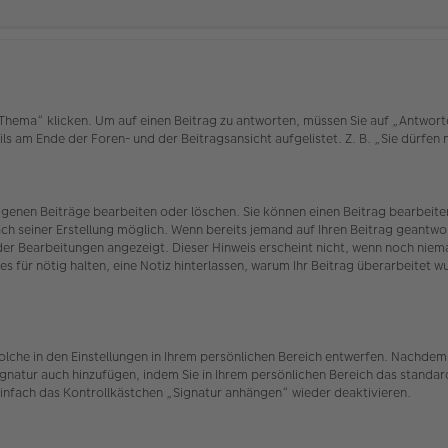
ema“ klicken. Um auf einen Beitrag zu antworten, müssen Sie auf „Antworten“ 
ls am Ende der Foren- und der Beitragsansicht aufgelistet. Z. B. „Sie dürfen
eigenen Beiträge bearbeiten oder löschen. Sie können einen Beitrag bearbei
ach seiner Erstellung möglich. Wenn bereits jemand auf Ihren Beitrag geantwor
 der Bearbeitungen angezeigt. Dieser Hinweis erscheint nicht, wenn noch nie
es für nötig halten, eine Notiz hinterlassen, warum Ihr Beitrag überarbeitet 
olche in den Einstellungen in Ihrem persönlichen Bereich entwerfen. Nachdem 
ignatur auch hinzufügen, indem Sie in Ihrem persönlichen Bereich das standar
infach das Kontrollkästchen „Signatur anhängen“ wieder deaktivieren.