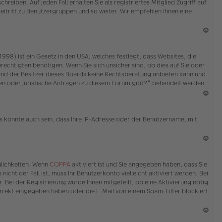
eiben. Auf jeden Fall erhalten Sie als registriertes Mitglied Zugriff auf
Beitritt zu Benutzergruppen und so weiter. Wir empfehlen Ihnen eine
N
ac
98) ist ein Gesetz in den USA, welches festlegt, dass Websites, die
h
echtigten benötigen. Wenn Sie sich unsicher sind, ob dies auf Sie oder
o
ed und der Besitzer dieses Boards keine Rechtsberatung anbieten kann und
b
erden oder juristische Anfragen zu diesem Forum gibt?“ behandelt werden.
en
N
ac
s könnte auch sein, dass Ihre IP-Adresse oder der Benutzername, mit
h
o
b
en
N
ac
glichkeiten. Wenn
COPPA
aktiviert ist und Sie angegeben haben, dass Sie
h
icht der Fall ist, muss Ihr Benutzerkonto vielleicht aktiviert werden. Bei
o
 Bei der Registrierung wurde Ihnen mitgeteilt, ob eine Aktivierung nötig
b
korrekt eingegeben haben oder die E-Mail von einem Spam-Filter blockiert
en
N