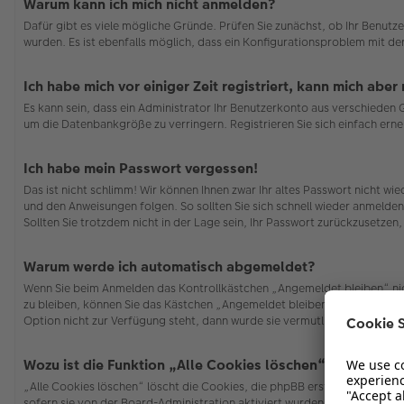
Warum kann ich mich nicht anmelden?
Dafür gibt es viele mögliche Gründe. Prüfen Sie zunächst, ob Ihr Benutze
wurden. Es ist ebenfalls möglich, dass ein Konfigurationsproblem mit de
Ich habe mich vor einiger Zeit registriert, kann mich abe
Es kann sein, dass ein Administrator Ihr Benutzerkonto aus verschieden
um die Datenbankgröße zu verringern. Registrieren Sie sich einfach erne
Ich habe mein Passwort vergessen!
Das ist nicht schlimm! Wir können Ihnen zwar Ihr altes Passwort nicht w
und den Anweisungen folgen. So sollten Sie sich schnell wieder anmelde
Sollten Sie trotzdem nicht in der Lage sein, Ihr Passwort zurückzusetzen
Warum werde ich automatisch abgemeldet?
Wenn Sie beim Anmelden das Kontrollkästchen „Angemeldet bleiben“ nich
zu bleiben, können Sie das Kästchen „Angemeldet bleiben“ beim Anmelden
Option nicht zur Verfügung steht, dann wurde sie vermutlich von der Bo
Wozu ist die Funktion „Alle Cookies löschen“?
„Alle Cookies löschen“ löscht die Cookies, die phpBB erstellt hat und 
sofern sie von der Board-Administration aktiviert wurden. Wenn Sie Pro