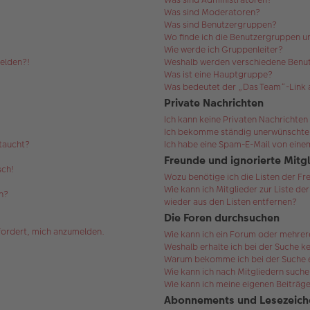
Was sind Moderatoren?
Was sind Benutzergruppen?
Wo finde ich die Benutzergruppen un
Wie werde ich Gruppenleiter?
melden?!
Weshalb werden verschiedene Benut
Was ist eine Hauptgruppe?
Was bedeutet der „Das Team“-Link a
Private Nachrichten
Ich kann keine Privaten Nachrichten
Ich bekomme ständig unerwünschte 
ftaucht?
Ich habe eine Spam-E-Mail von einem
Freunde und ignorierte Mitg
sch!
Wozu benötige ich die Listen der Fr
Wie kann ich Mitglieder zur Liste de
n?
wieder aus den Listen entfernen?
Die Foren durchsuchen
efordert, mich anzumelden.
Wie kann ich ein Forum oder mehre
Weshalb erhalte ich bei der Suche k
Warum bekomme ich bei der Suche ei
Wie kann ich nach Mitgliedern such
Wie kann ich meine eigenen Beiträg
Abonnements und Lesezeich