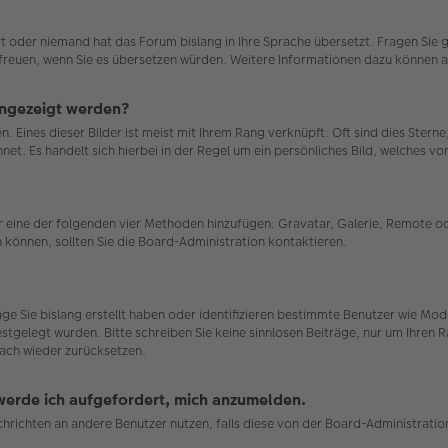
ert oder niemand hat das Forum bislang in Ihre Sprache übersetzt. Fragen Sie 
uns freuen, wenn Sie es übersetzen würden. Weitere Informationen dazu können
angezeigt werden?
. Eines dieser Bilder ist meist mit Ihrem Rang verknüpft: Oft sind dies Stern
et. Es handelt sich hierbei in der Regel um ein persönliches Bild, welches von
ber eine der folgenden vier Methoden hinzufügen: Gravatar, Galerie, Remote
können, sollten Sie die Board-Administration kontaktieren.
räge Sie bislang erstellt haben oder identifizieren bestimmte Benutzer wie 
estgelegt wurden. Bitte schreiben Sie keine sinnlosen Beiträge, nur um Ihren
ach wieder zurücksetzen.
 werde ich aufgefordert, mich anzumelden.
achrichten an andere Benutzer nutzen, falls diese von der Board-Administrat