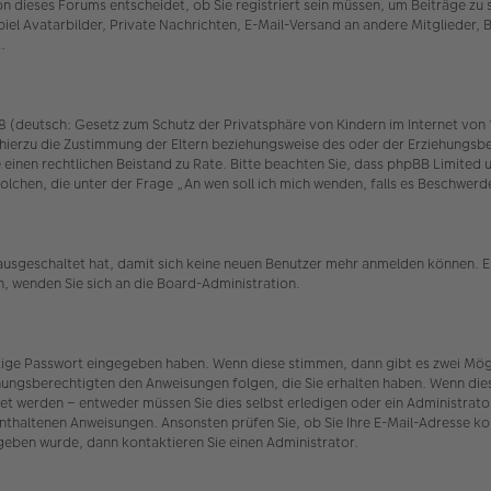
 dieses Forums entscheidet, ob Sie registriert sein müssen, um Beiträge zu schr
iel Avatarbilder, Private Nachrichten, E-Mail-Versand an andere Mitglieder, 
.
(deutsch: Gesetz zum Schutz der Privatsphäre von Kindern im Internet von 19
hierzu die Zustimmung der Eltern beziehungsweise des oder der Erziehungsber
n Sie einen rechtlichen Beistand zu Rate. Bitte beachten Sie, dass phpBB Limit
r solchen, die unter der Frage „An wen soll ich mich wenden, falls es Beschw
 ausgeschaltet hat, damit sich keine neuen Benutzer mehr anmelden können. E
n, wenden Sie sich an die Board-Administration.
htige Passwort eingegeben haben. Wenn diese stimmen, dann gibt es zwei Mö
iehungsberechtigten den Anweisungen folgen, die Sie erhalten haben. Wenn dies n
et werden – entweder müssen Sie dies selbst erledigen oder ein Administrator.
t enthaltenen Anweisungen. Ansonsten prüfen Sie, ob Sie Ihre E-Mail-Adresse 
egeben wurde, dann kontaktieren Sie einen Administrator.