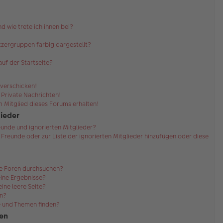
d wie trete ich ihnen bei?
zergruppen farbig dargestellt?
uf der Startseite?
 verschicken!
Private Nachrichten!
 Mitglied dieses Forums erhalten!
lieder
eunde und ignorierten Mitglieder?
r Freunde oder zur Liste der ignorierten Mitglieder hinzufügen oder diese
re Foren durchsuchen?
eine Ergebnisse?
ne leere Seite?
en?
e und Themen finden?
en