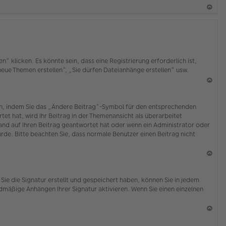
b
en
N
ac
h
o
b
klicken. Es könnte sein, dass eine Registrierung erforderlich ist,
en
 neue Themen erstellen“, „Sie dürfen Dateianhänge erstellen“ usw.
N
ac
ten, indem Sie das „Ändere Beitrag“-Symbol für den entsprechenden
h
tet hat, wird Ihr Beitrag in der Themenansicht als überarbeitet
o
mand auf Ihren Beitrag geantwortet hat oder wenn ein Administrator oder
b
wurde. Bitte beachten Sie, dass normale Benutzer einen Beitrag nicht
en
N
ac
Sie die Signatur erstellt und gespeichert haben, können Sie in jedem
h
dmäßige Anhängen Ihrer Signatur aktivieren. Wenn Sie einen einzelnen
o
b
en
N