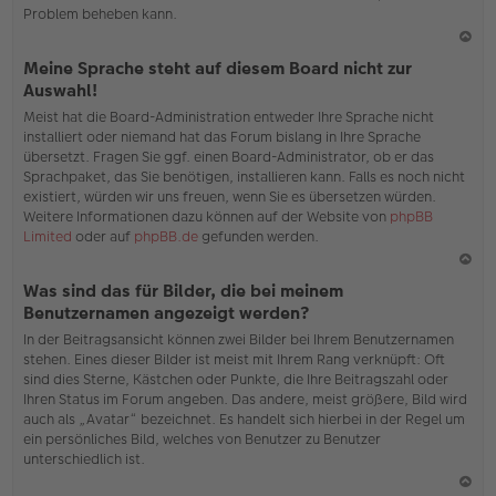
Problem beheben kann.
N
Meine Sprache steht auf diesem Board nicht zur
ac
Auswahl!
h
Meist hat die Board-Administration entweder Ihre Sprache nicht
o
installiert oder niemand hat das Forum bislang in Ihre Sprache
b
übersetzt. Fragen Sie ggf. einen Board-Administrator, ob er das
en
Sprachpaket, das Sie benötigen, installieren kann. Falls es noch nicht
existiert, würden wir uns freuen, wenn Sie es übersetzen würden.
Weitere Informationen dazu können auf der Website von
phpBB
Limited
oder auf
phpBB.de
gefunden werden.
N
Was sind das für Bilder, die bei meinem
ac
Benutzernamen angezeigt werden?
h
In der Beitragsansicht können zwei Bilder bei Ihrem Benutzernamen
o
stehen. Eines dieser Bilder ist meist mit Ihrem Rang verknüpft: Oft
b
sind dies Sterne, Kästchen oder Punkte, die Ihre Beitragszahl oder
en
Ihren Status im Forum angeben. Das andere, meist größere, Bild wird
auch als „Avatar“ bezeichnet. Es handelt sich hierbei in der Regel um
ein persönliches Bild, welches von Benutzer zu Benutzer
unterschiedlich ist.