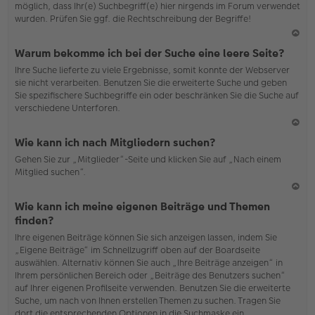
möglich, dass Ihr(e) Suchbegriff(e) hier nirgends im Forum verwendet
wurden. Prüfen Sie ggf. die Rechtschreibung der Begriffe!
N
Warum bekomme ich bei der Suche eine leere Seite?
ac
Ihre Suche lieferte zu viele Ergebnisse, somit konnte der Webserver
h
sie nicht verarbeiten. Benutzen Sie die erweiterte Suche und geben
o
Sie spezifischere Suchbegriffe ein oder beschränken Sie die Suche auf
b
verschiedene Unterforen.
en
N
Wie kann ich nach Mitgliedern suchen?
ac
Gehen Sie zur „Mitglieder“-Seite und klicken Sie auf „Nach einem
h
Mitglied suchen“.
o
b
en
N
Wie kann ich meine eigenen Beiträge und Themen
ac
finden?
h
Ihre eigenen Beiträge können Sie sich anzeigen lassen, indem Sie
o
„Eigene Beiträge“ im Schnellzugriff oben auf der Boardseite
b
auswählen. Alternativ können Sie auch „Ihre Beiträge anzeigen“ in
en
Ihrem persönlichen Bereich oder „Beiträge des Benutzers suchen“
auf Ihrer eigenen Profilseite verwenden. Benutzen Sie die erweiterte
Suche, um nach von Ihnen erstellen Themen zu suchen. Tragen Sie
dort die entsprechenden Optionen in die Suchmaske ein.