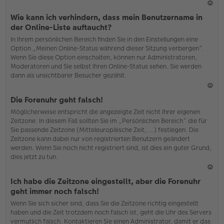
N
Wie kann ich verhindern, dass mein Benutzername in
ac
der Online-Liste auftaucht?
h
In Ihrem persönlichen Bereich finden Sie in den Einstellungen eine
o
Option „Meinen Online-Status während dieser Sitzung verbergen“.
b
Wenn Sie diese Option einschalten, können nur Administratoren,
en
Moderatoren und Sie selbst Ihren Online-Status sehen. Sie werden
dann als unsichtbarer Besucher gezählt.
N
Die Forenuhr geht falsch!
ac
Möglicherweise entspricht die angezeigte Zeit nicht Ihrer eigenen
h
Zeitzone. In diesem Fall sollten Sie im „Persönlichen Bereich“ die für
o
Sie passende Zeitzone (Mitteleuropäische Zeit, ...) festlegen. Die
b
Zeitzone kann dabei nur von registrierten Benutzern geändert
en
werden. Wenn Sie noch nicht registriert sind, ist dies ein guter Grund,
dies jetzt zu tun.
N
Ich habe die Zeitzone eingestellt, aber die Forenuhr
ac
geht immer noch falsch!
h
Wenn Sie sich sicher sind, dass Sie die Zeitzone richtig eingestellt
o
haben und die Zeit trotzdem noch falsch ist, geht die Uhr des Servers
b
vermutlich falsch. Kontaktieren Sie einen Administrator, damit er das
en