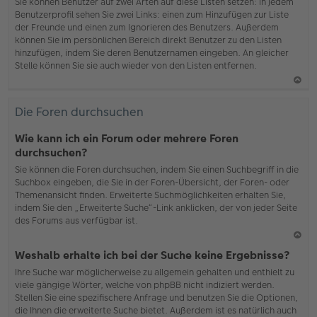
b
Sie können Benutzer auf zwei Arten auf diese Listen setzen: In jedem
en
Benutzerprofil sehen Sie zwei Links: einen zum Hinzufügen zur Liste
der Freunde und einen zum Ignorieren des Benutzers. Außerdem
können Sie im persönlichen Bereich direkt Benutzer zu den Listen
hinzufügen, indem Sie deren Benutzernamen eingeben. An gleicher
Stelle können Sie sie auch wieder von den Listen entfernen.
N
ac
Die Foren durchsuchen
h
o
Wie kann ich ein Forum oder mehrere Foren
b
durchsuchen?
en
Sie können die Foren durchsuchen, indem Sie einen Suchbegriff in die
Suchbox eingeben, die Sie in der Foren-Übersicht, der Foren- oder
Themenansicht finden. Erweiterte Suchmöglichkeiten erhalten Sie,
indem Sie den „Erweiterte Suche“-Link anklicken, der von jeder Seite
des Forums aus verfügbar ist.
N
Weshalb erhalte ich bei der Suche keine Ergebnisse?
ac
Ihre Suche war möglicherweise zu allgemein gehalten und enthielt zu
h
viele gängige Wörter, welche von phpBB nicht indiziert werden.
o
Stellen Sie eine spezifischere Anfrage und benutzen Sie die Optionen,
b
die Ihnen die erweiterte Suche bietet. Außerdem ist es natürlich auch
en