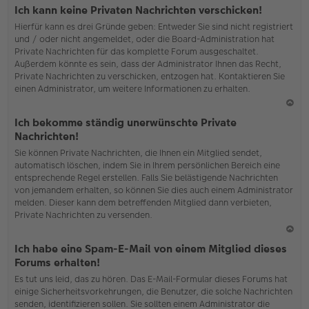
o
Ich kann keine Privaten Nachrichten verschicken!
b
Hierfür kann es drei Gründe geben: Entweder Sie sind nicht registriert
en
und / oder nicht angemeldet, oder die Board-Administration hat
Private Nachrichten für das komplette Forum ausgeschaltet.
Außerdem könnte es sein, dass der Administrator Ihnen das Recht,
Private Nachrichten zu verschicken, entzogen hat. Kontaktieren Sie
einen Administrator, um weitere Informationen zu erhalten.
N
Ich bekomme ständig unerwünschte Private
ac
Nachrichten!
h
Sie können Private Nachrichten, die Ihnen ein Mitglied sendet,
o
automatisch löschen, indem Sie in Ihrem persönlichen Bereich eine
b
entsprechende Regel erstellen. Falls Sie belästigende Nachrichten
en
von jemandem erhalten, so können Sie dies auch einem Administrator
melden. Dieser kann dem betreffenden Mitglied dann verbieten,
Private Nachrichten zu versenden.
N
Ich habe eine Spam-E-Mail von einem Mitglied dieses
ac
Forums erhalten!
h
Es tut uns leid, das zu hören. Das E-Mail-Formular dieses Forums hat
o
einige Sicherheitsvorkehrungen, die Benutzer, die solche Nachrichten
b
senden, identifizieren sollen. Sie sollten einem Administrator die
en