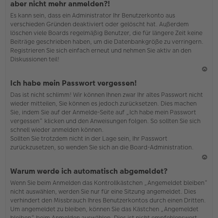
aber nicht mehr anmelden?!
h
Es kann sein, dass ein Administrator Ihr Benutzerkonto aus
o
verschieden Gründen deaktiviert oder gelöscht hat. Außerdem
b
löschen viele Boards regelmäßig Benutzer, die für längere Zeit keine
en
Beiträge geschrieben haben, um die Datenbankgröße zu verringern.
Registrieren Sie sich einfach erneut und nehmen Sie aktiv an den
Diskussionen teil!
N
Ich habe mein Passwort vergessen!
ac
Das ist nicht schlimm! Wir können Ihnen zwar Ihr altes Passwort nicht
h
wieder mitteilen, Sie können es jedoch zurücksetzen. Dies machen
o
Sie, indem Sie auf der Anmelde-Seite auf „Ich habe mein Passwort
b
vergessen“ klicken und den Anweisungen folgen. So sollten Sie sich
en
schnell wieder anmelden können.
Sollten Sie trotzdem nicht in der Lage sein, Ihr Passwort
zurückzusetzen, so wenden Sie sich an die Board-Administration.
N
Warum werde ich automatisch abgemeldet?
ac
Wenn Sie beim Anmelden das Kontrollkästchen „Angemeldet bleiben“
h
nicht auswählen, werden Sie nur für eine Sitzung angemeldet. Dies
o
verhindert den Missbrauch Ihres Benutzerkontos durch einen Dritten.
b
Um angemeldet zu bleiben, können Sie das Kästchen „Angemeldet
en
bleiben“ beim Anmelden auswählen. Dies ist nicht empfehlenswert,