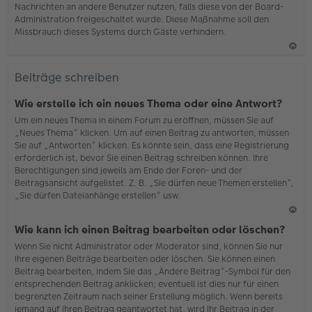
Nachrichten an andere Benutzer nutzen, falls diese von der Board-
b
Administration freigeschaltet wurde. Diese Maßnahme soll den
en
Missbrauch dieses Systems durch Gäste verhindern.
N
ac
Beiträge schreiben
h
o
Wie erstelle ich ein neues Thema oder eine Antwort?
b
Um ein neues Thema in einem Forum zu eröffnen, müssen Sie auf
en
„Neues Thema“ klicken. Um auf einen Beitrag zu antworten, müssen
Sie auf „Antworten“ klicken. Es könnte sein, dass eine Registrierung
erforderlich ist, bevor Sie einen Beitrag schreiben können. Ihre
Berechtigungen sind jeweils am Ende der Foren- und der
Beitragsansicht aufgelistet. Z. B. „Sie dürfen neue Themen erstellen“,
„Sie dürfen Dateianhänge erstellen“ usw.
N
Wie kann ich einen Beitrag bearbeiten oder löschen?
ac
Wenn Sie nicht Administrator oder Moderator sind, können Sie nur
h
Ihre eigenen Beiträge bearbeiten oder löschen. Sie können einen
o
Beitrag bearbeiten, indem Sie das „Ändere Beitrag“-Symbol für den
b
entsprechenden Beitrag anklicken; eventuell ist dies nur für einen
en
begrenzten Zeitraum nach seiner Erstellung möglich. Wenn bereits
jemand auf Ihren Beitrag geantwortet hat, wird Ihr Beitrag in der