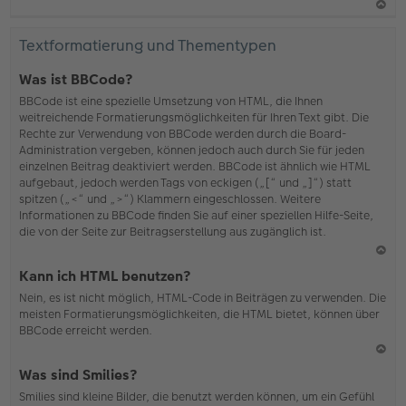
N
ac
Textformatierung und Thementypen
h
o
Was ist BBCode?
b
BBCode ist eine spezielle Umsetzung von HTML, die Ihnen
en
weitreichende Formatierungsmöglichkeiten für Ihren Text gibt. Die
Rechte zur Verwendung von BBCode werden durch die Board-
Administration vergeben, können jedoch auch durch Sie für jeden
einzelnen Beitrag deaktiviert werden. BBCode ist ähnlich wie HTML
aufgebaut, jedoch werden Tags von eckigen („[“ und „]“) statt
spitzen („<“ und „>“) Klammern eingeschlossen. Weitere
Informationen zu BBCode finden Sie auf einer speziellen Hilfe-Seite,
die von der Seite zur Beitragserstellung aus zugänglich ist.
N
Kann ich HTML benutzen?
ac
Nein, es ist nicht möglich, HTML-Code in Beiträgen zu verwenden. Die
h
meisten Formatierungsmöglichkeiten, die HTML bietet, können über
o
BBCode erreicht werden.
b
en
N
Was sind Smilies?
ac
Smilies sind kleine Bilder, die benutzt werden können, um ein Gefühl
h