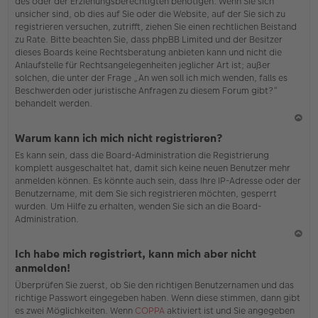
des oder der Erziehungsberechtigten benötigen. Wenn Sie sich
unsicher sind, ob dies auf Sie oder die Website, auf der Sie sich zu
registrieren versuchen, zutrifft, ziehen Sie einen rechtlichen Beistand
zu Rate. Bitte beachten Sie, dass phpBB Limited und der Besitzer
dieses Boards keine Rechtsberatung anbieten kann und nicht die
Anlaufstelle für Rechtsangelegenheiten jeglicher Art ist; außer
solchen, die unter der Frage „An wen soll ich mich wenden, falls es
Beschwerden oder juristische Anfragen zu diesem Forum gibt?“
behandelt werden.
N
Warum kann ich mich nicht registrieren?
ac
Es kann sein, dass die Board-Administration die Registrierung
h
komplett ausgeschaltet hat, damit sich keine neuen Benutzer mehr
o
anmelden können. Es könnte auch sein, dass Ihre IP-Adresse oder der
b
Benutzername, mit dem Sie sich registrieren möchten, gesperrt
en
wurden. Um Hilfe zu erhalten, wenden Sie sich an die Board-
Administration.
N
Ich habe mich registriert, kann mich aber nicht
ac
anmelden!
h
Überprüfen Sie zuerst, ob Sie den richtigen Benutzernamen und das
o
richtige Passwort eingegeben haben. Wenn diese stimmen, dann gibt
b
es zwei Möglichkeiten. Wenn
COPPA
aktiviert ist und Sie angegeben
en