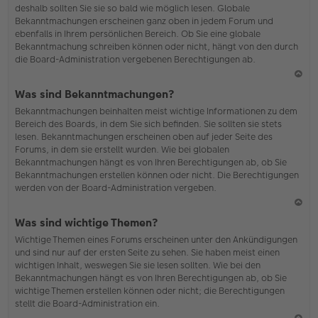
deshalb sollten Sie sie so bald wie möglich lesen. Globale
o
Bekanntmachungen erscheinen ganz oben in jedem Forum und
b
ebenfalls in Ihrem persönlichen Bereich. Ob Sie eine globale
en
Bekanntmachung schreiben können oder nicht, hängt von den durch
die Board-Administration vergebenen Berechtigungen ab.
N
Was sind Bekanntmachungen?
ac
Bekanntmachungen beinhalten meist wichtige Informationen zu dem
h
Bereich des Boards, in dem Sie sich befinden. Sie sollten sie stets
o
lesen. Bekanntmachungen erscheinen oben auf jeder Seite des
b
Forums, in dem sie erstellt wurden. Wie bei globalen
en
Bekanntmachungen hängt es von Ihren Berechtigungen ab, ob Sie
Bekanntmachungen erstellen können oder nicht. Die Berechtigungen
werden von der Board-Administration vergeben.
N
Was sind wichtige Themen?
ac
Wichtige Themen eines Forums erscheinen unter den Ankündigungen
h
und sind nur auf der ersten Seite zu sehen. Sie haben meist einen
o
wichtigen Inhalt, weswegen Sie sie lesen sollten. Wie bei den
b
Bekanntmachungen hängt es von Ihren Berechtigungen ab, ob Sie
en
wichtige Themen erstellen können oder nicht; die Berechtigungen
stellt die Board-Administration ein.