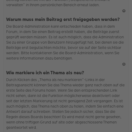
verwalten“ in Ihrem persönlichen Bereich erneut laden.
N
Warum muss mein Beitrag erst freigegeben werden?
ac
Die Board-Administration kann entschieden haben, dass in dem
h
Forum, in dem Sie einen Beitrag erstellt haben, die Beiträge zuerst
o
geprüft werden müssen. Es ist auch möglich, dass die Administration
b
Sie zu einer Gruppe von Benutzern hinzugefügt hat, bei denen sie die
en
Beiträge erst begutachten möchte, bevor sie auf der Seite sichtbar
werden. Bitte kontaktieren Sie die Board-Administration, wenn Sie
weitere Informationen dazu benötigen.
N
Wie markiere ich ein Thema als neu?
ac
Durch Klicken des „Thema als neu markieren“-Links in der
h
Beitragsansicht können Sie das Thema wieder ganz nach oben auf die
o
erste Seite des Forums holen. Wenn Sie den entsprechenden Link
b
nicht sehen, dann ist die Funktion möglicherweise deaktiviert oder
en
seit der letzten Markierung ist nicht genügend Zeit vergangen. Es ist
auch möglich, das Thema nach oben zu holen, indem Sie einfach eine
Antwort darauf schreiben. Stellen Sie jedoch sicher, dass Sie die
Regeln dieses Boards beachten! Es wird meist nicht gerne gesehen,
wenn ohne triftigen Grund auf alte oder abgeschlossene Themen
geantwortet wird.