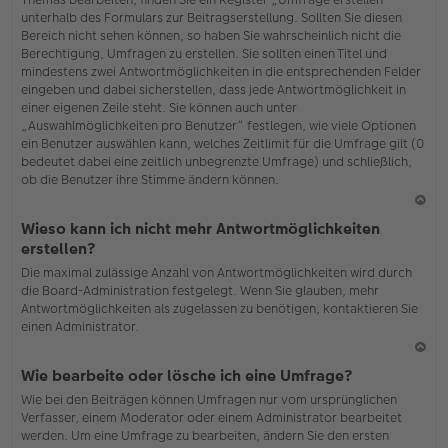
o
unterhalb des Formulars zur Beitragserstellung. Sollten Sie diesen
b
Bereich nicht sehen können, so haben Sie wahrscheinlich nicht die
en
Berechtigung, Umfragen zu erstellen. Sie sollten einen Titel und
mindestens zwei Antwortmöglichkeiten in die entsprechenden Felder
eingeben und dabei sicherstellen, dass jede Antwortmöglichkeit in
einer eigenen Zeile steht. Sie können auch unter
„Auswahlmöglichkeiten pro Benutzer“ festlegen, wie viele Optionen
ein Benutzer auswählen kann, welches Zeitlimit für die Umfrage gilt (0
bedeutet dabei eine zeitlich unbegrenzte Umfrage) und schließlich,
ob die Benutzer ihre Stimme ändern können.
N
Wieso kann ich nicht mehr Antwortmöglichkeiten
ac
erstellen?
h
Die maximal zulässige Anzahl von Antwortmöglichkeiten wird durch
o
die Board-Administration festgelegt. Wenn Sie glauben, mehr
b
Antwortmöglichkeiten als zugelassen zu benötigen, kontaktieren Sie
en
einen Administrator.
N
Wie bearbeite oder lösche ich eine Umfrage?
ac
Wie bei den Beiträgen können Umfragen nur vom ursprünglichen
h
Verfasser, einem Moderator oder einem Administrator bearbeitet
o
werden. Um eine Umfrage zu bearbeiten, ändern Sie den ersten
b