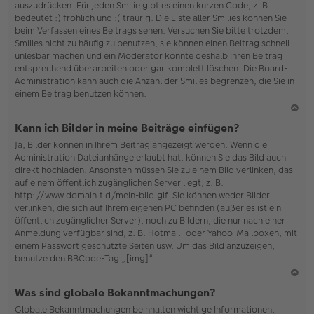
auszudrücken. Für jeden Smilie gibt es einen kurzen Code, z. B.
o
bedeutet :) fröhlich und :( traurig. Die Liste aller Smilies können Sie
b
beim Verfassen eines Beitrags sehen. Versuchen Sie bitte trotzdem,
en
Smilies nicht zu häufig zu benutzen, sie können einen Beitrag schnell
unlesbar machen und ein Moderator könnte deshalb Ihren Beitrag
entsprechend überarbeiten oder gar komplett löschen. Die Board-
Administration kann auch die Anzahl der Smilies begrenzen, die Sie in
einem Beitrag benutzen können.
N
Kann ich Bilder in meine Beiträge einfügen?
ac
Ja, Bilder können in Ihrem Beitrag angezeigt werden. Wenn die
h
Administration Dateianhänge erlaubt hat, können Sie das Bild auch
o
direkt hochladen. Ansonsten müssen Sie zu einem Bild verlinken, das
b
auf einem öffentlich zugänglichen Server liegt, z. B.
en
http://www.domain.tld/mein-bild.gif. Sie können weder Bilder
verlinken, die sich auf Ihrem eigenen PC befinden (außer es ist ein
öffentlich zugänglicher Server), noch zu Bildern, die nur nach einer
Anmeldung verfügbar sind, z. B. Hotmail- oder Yahoo-Mailboxen, mit
einem Passwort geschützte Seiten usw. Um das Bild anzuzeigen,
benutze den BBCode-Tag „[img]“.
N
Was sind globale Bekanntmachungen?
ac
Globale Bekanntmachungen beinhalten wichtige Informationen,
h