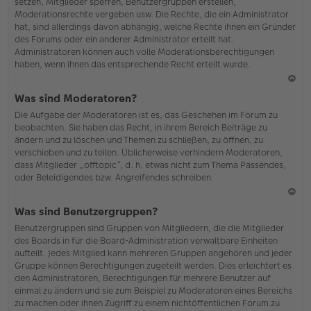
setzen, Mitglieder sperren, Benutzergruppen erstellen,
Moderationsrechte vergeben usw. Die Rechte, die ein Administrator
hat, sind allerdings davon abhängig, welche Rechte ihnen ein Gründer
des Forums oder ein anderer Administrator erteilt hat.
Administratoren können auch volle Moderationsberechtigungen
haben, wenn ihnen das entsprechende Recht erteilt wurde.
N
Was sind Moderatoren?
ac
Die Aufgabe der Moderatoren ist es, das Geschehen im Forum zu
h
beobachten. Sie haben das Recht, in ihrem Bereich Beiträge zu
o
ändern und zu löschen und Themen zu schließen, zu öffnen, zu
b
verschieben und zu teilen. Üblicherweise verhindern Moderatoren,
en
dass Mitglieder „offtopic“, d. h. etwas nicht zum Thema Passendes,
oder Beleidigendes bzw. Angreifendes schreiben.
N
Was sind Benutzergruppen?
ac
Benutzergruppen sind Gruppen von Mitgliedern, die die Mitglieder
h
des Boards in für die Board-Administration verwaltbare Einheiten
o
aufteilt. Jedes Mitglied kann mehreren Gruppen angehören und jeder
b
Gruppe können Berechtigungen zugeteilt werden. Dies erleichtert es
en
den Administratoren, Berechtigungen für mehrere Benutzer auf
einmal zu ändern und sie zum Beispiel zu Moderatoren eines Bereichs
zu machen oder ihnen Zugriff zu einem nichtöffentlichen Forum zu