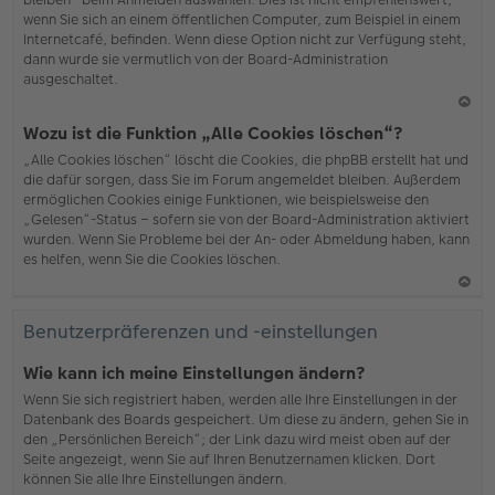
wenn Sie sich an einem öffentlichen Computer, zum Beispiel in einem
Internetcafé, befinden. Wenn diese Option nicht zur Verfügung steht,
dann wurde sie vermutlich von der Board-Administration
ausgeschaltet.
N
Wozu ist die Funktion „Alle Cookies löschen“?
ac
„Alle Cookies löschen“ löscht die Cookies, die phpBB erstellt hat und
h
die dafür sorgen, dass Sie im Forum angemeldet bleiben. Außerdem
o
ermöglichen Cookies einige Funktionen, wie beispielsweise den
b
„Gelesen“-Status – sofern sie von der Board-Administration aktiviert
en
wurden. Wenn Sie Probleme bei der An- oder Abmeldung haben, kann
es helfen, wenn Sie die Cookies löschen.
N
ac
Benutzerpräferenzen und -einstellungen
h
o
Wie kann ich meine Einstellungen ändern?
b
Wenn Sie sich registriert haben, werden alle Ihre Einstellungen in der
en
Datenbank des Boards gespeichert. Um diese zu ändern, gehen Sie in
den „Persönlichen Bereich“; der Link dazu wird meist oben auf der
Seite angezeigt, wenn Sie auf Ihren Benutzernamen klicken. Dort
können Sie alle Ihre Einstellungen ändern.