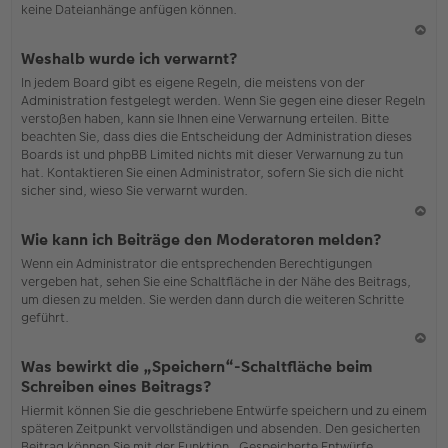
keine Dateianhänge anfügen können.
N
Weshalb wurde ich verwarnt?
ac
In jedem Board gibt es eigene Regeln, die meistens von der
h
Administration festgelegt werden. Wenn Sie gegen eine dieser Regeln
o
verstoßen haben, kann sie Ihnen eine Verwarnung erteilen. Bitte
b
beachten Sie, dass dies die Entscheidung der Administration dieses
en
Boards ist und phpBB Limited nichts mit dieser Verwarnung zu tun
hat. Kontaktieren Sie einen Administrator, sofern Sie sich die nicht
sicher sind, wieso Sie verwarnt wurden.
N
Wie kann ich Beiträge den Moderatoren melden?
ac
Wenn ein Administrator die entsprechenden Berechtigungen
h
vergeben hat, sehen Sie eine Schaltfläche in der Nähe des Beitrags,
o
um diesen zu melden. Sie werden dann durch die weiteren Schritte
b
geführt.
en
N
Was bewirkt die „Speichern“-Schaltfläche beim
ac
Schreiben eines Beitrags?
h
Hiermit können Sie die geschriebene Entwürfe speichern und zu einem
o
späteren Zeitpunkt vervollständigen und absenden. Den gesicherten
b
Beitrag können Sie mit der Funktion „Gespeicherte Entwürfe
en