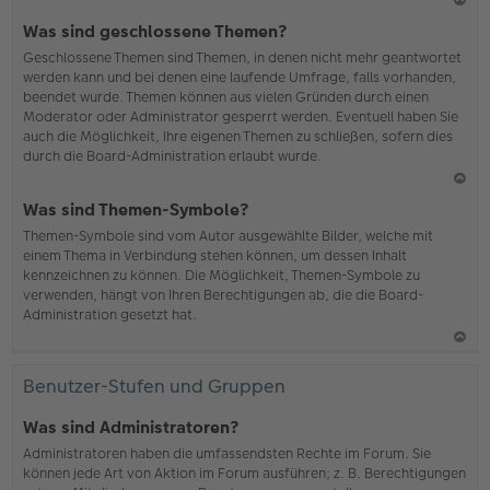
N
Was sind geschlossene Themen?
ac
Geschlossene Themen sind Themen, in denen nicht mehr geantwortet
h
werden kann und bei denen eine laufende Umfrage, falls vorhanden,
o
beendet wurde. Themen können aus vielen Gründen durch einen
b
Moderator oder Administrator gesperrt werden. Eventuell haben Sie
en
auch die Möglichkeit, Ihre eigenen Themen zu schließen, sofern dies
durch die Board-Administration erlaubt wurde.
N
Was sind Themen-Symbole?
ac
Themen-Symbole sind vom Autor ausgewählte Bilder, welche mit
h
einem Thema in Verbindung stehen können, um dessen Inhalt
o
kennzeichnen zu können. Die Möglichkeit, Themen-Symbole zu
b
verwenden, hängt von Ihren Berechtigungen ab, die die Board-
en
Administration gesetzt hat.
N
ac
Benutzer-Stufen und Gruppen
h
o
Was sind Administratoren?
b
Administratoren haben die umfassendsten Rechte im Forum. Sie
en
können jede Art von Aktion im Forum ausführen; z. B. Berechtigungen