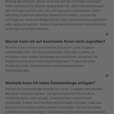
Beitrag des Themas; dieser ist immer mit der Umfrage verknüpft.
en
Wenn niemand eine Stimme abgegeben hat, dann können Benutzer
die Umfrage löschen oder die Umfrageoption bearbeiten. Sollte
allerdings schon ein Benutzer abgestimmt haben, so kann die
Umfrage nur noch von Moderatoren oder Administratoren geändert
oder gelöscht werden. Dadurch soll die Manipulation von laufenden
Umfragen verhindert werden.
N
Warum kann ich auf bestimmte Foren nicht zugreifen?
ac
Manche Foren können bestimmten Benutzern oder Gruppen
h
vorbehalten sein. Um diese einzusehen, Beiträge zu lesen, zu
o
schreiben oder andere Vorgänge durchzuführen, brauchen Sie
b
möglicherweise besondere Berechtigungen. Fragen Sie einen
en
Moderator oder Administrator nach entsprechenden
Berechtigungen.
N
Weshalb kann ich keine Dateianhänge anfügen?
ac
Rechte für Dateianhänge können für Foren, Gruppen und einzelne
h
Benutzer vergeben werden. Die Board-Administration hat es
o
möglicherweise nicht erlaubt, Dateianhänge in dem Forum
b
anzufügen, in dem Sie Ihren Beitrag verfassen möchten, oder nur
en
bestimmte Gruppen dürfen Dateien hochladen. Sie können einen
Administrator kontaktieren, falls Sie sich nicht sicher sind, wieso Sie