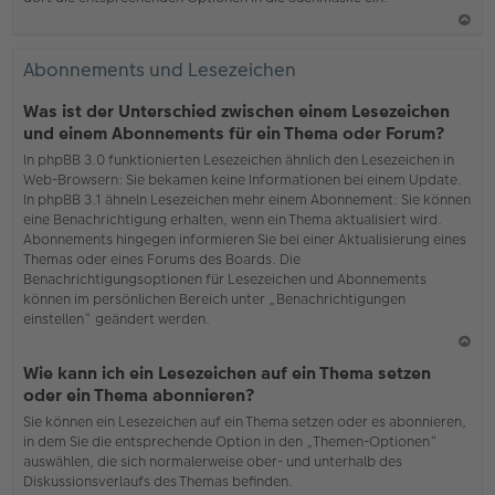
N
ac
Abonnements und Lesezeichen
h
o
Was ist der Unterschied zwischen einem Lesezeichen
b
und einem Abonnements für ein Thema oder Forum?
en
In phpBB 3.0 funktionierten Lesezeichen ähnlich den Lesezeichen in
Web-Browsern: Sie bekamen keine Informationen bei einem Update.
In phpBB 3.1 ähneln Lesezeichen mehr einem Abonnement: Sie können
eine Benachrichtigung erhalten, wenn ein Thema aktualisiert wird.
Abonnements hingegen informieren Sie bei einer Aktualisierung eines
Themas oder eines Forums des Boards. Die
Benachrichtigungsoptionen für Lesezeichen und Abonnements
können im persönlichen Bereich unter „Benachrichtigungen
einstellen“ geändert werden.
N
Wie kann ich ein Lesezeichen auf ein Thema setzen
ac
oder ein Thema abonnieren?
h
Sie können ein Lesezeichen auf ein Thema setzen oder es abonnieren,
o
in dem Sie die entsprechende Option in den „Themen-Optionen“
b
auswählen, die sich normalerweise ober- und unterhalb des
en
Diskussionsverlaufs des Themas befinden.