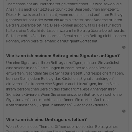
Themenansicht als überarbeitet gekennzeichnet. Es wird sowohl die
Anzahl als auch der letzte Zeitpunkt der Bearbeitungen angezeigt.
Dieser Hinweis erscheint nicht, wenn noch niemand auf Ihren Beitrag
geantwortet hat oder wenn ein Administrator oder Moderator Ihren
Beitrag überarbeitet hat. Diese können jedoch, falls sie es für nötig
halten, eine Notiz hinterlassen, warum Ihr Beitrag überarbeitet wurde.
Bitte beachten Sie, dass normale Benutzer einen Beitrag nicht löschen
können, wenn bereits jemand darauf geantwortet hat.
N
Wie kann ich meinem Beitrag eine Signatur anfügen?
ac
Um eine Signatur an Ihren Beitrag anzufügen, müssen Sie zunächst
h
eine solche in den Einstellungen in Ihrem persönlichen Bereich
o
entwerfen. Nachdem Sie die Signatur erstellt und gespeichert haben,
b
können Sie in jedem Beitrag das Kästchen „Signatur anhängen“
en
aktivieren. Sie können eine Signatur auch hinzufügen, indem Sie in
Ihrem persönlichen Bereich das standardmäßige Anhängen Ihrer
Signatur aktivieren. Wenn Sie einen einzelnen Beitrag dennoch ohne
Signatur verfassen möchten, so können Sie dort einfach das
Kontrollkästchen „Signatur anhängen“ wieder deaktivieren.
N
Wie kann ich eine Umfrage erstellen?
ac
Wenn Sie ein neues Thema eröffnen oder den ersten Beitrag eines
h
Themas bearbeiten, finden Sie ein Register „Umfrage erstellen“