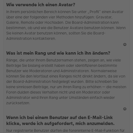
N
Wie verwende ich einen Avatar?
ac
In Ihrem persönlichen Bereich können Sie unter „Profil“ einen Avatar
h
über eine der folgenden vier Methoden hinzufügen: Gravatar,
o
Galerie, Remote oder Hochladen. Die Board-Administration kann
b
bestimmen, ob und wie die Benutzer Avatare benutzen können. Wenn
en
Sie keinen Avatar benutzen können, sollten Sie die Board-
Administration kontaktieren.
N
Was ist mein Rang und wie kann ich ihn ändern?
ac
Ränge, die unter Ihrem Benutzernamen stehen, zeigen an, wie viele
h
Beiträge Sie bislang erstellt haben oder identifizieren bestimmte
o
Benutzer wie Moderatoren und Administratoren. Normalerweise
b
können Sie den Wortlaut eines Ranges nicht direkt ändern, da sie von
en
der Board-Administration festgelegt wurden. Bitte schreiben Sie
keine sinnlosen Beiträge, nur um Ihren Rang zu erhöhen — die meisten
Foren dulden dieses Verhalten nicht und ein Moderator oder
Administrator wird Ihren Rang unter Umständen einfach wieder
zurücksetzen.
N
Wenn ich bei einem Benutzer auf den E-Mail-Link
ac
klicke, werde ich aufgefordert, mich anzumelden.
h
Nur registrierte Benutzer dürfen die foreninterne E-Mail-Funktion für
o