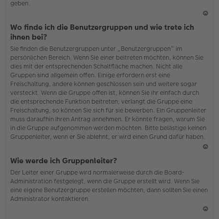
geben.
N
Wo finde ich die Benutzergruppen und wie trete ich
ac
ihnen bei?
h
Sie finden die Benutzergruppen unter „Benutzergruppen“ im
o
persönlichen Bereich. Wenn Sie einer beitreten möchten, können Sie
b
dies mit der entsprechenden Schaltfläche machen. Nicht alle
en
Gruppen sind allgemein offen. Einige erfordern erst eine
Freischaltung, andere können geschlossen sein und weitere sogar
versteckt. Wenn die Gruppe offen ist, können Sie ihr einfach durch
die entsprechende Funktion beitreten; verlangt die Gruppe eine
Freischaltung, so können Sie sich für sie bewerben. Ein Gruppenleiter
muss daraufhin Ihren Antrag annehmen. Er könnte fragen, warum Sie
in die Gruppe aufgenommen werden möchten. Bitte belästige keinen
Gruppenleiter, wenn er Sie ablehnt, er wird einen Grund dafür haben.
N
Wie werde ich Gruppenleiter?
ac
Der Leiter einer Gruppe wird normalerweise durch die Board-
h
Administration festgelegt, wenn die Gruppe erstellt wird. Wenn Sie
o
eine eigene Benutzergruppe erstellen möchten, dann sollten Sie einen
b
Administrator kontaktieren.
en
N