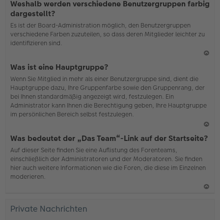
Weshalb werden verschiedene Benutzergruppen farbig
ac
dargestellt?
h
Es ist der Board-Administration möglich, den Benutzergruppen
o
verschiedene Farben zuzuteilen, so dass deren Mitglieder leichter zu
b
identifizieren sind.
en
N
Was ist eine Hauptgruppe?
ac
Wenn Sie Mitglied in mehr als einer Benutzergruppe sind, dient die
h
Hauptgruppe dazu, Ihre Gruppenfarbe sowie den Gruppenrang, der
o
bei Ihnen standardmäßig angezeigt wird, festzulegen. Ein
b
Administrator kann Ihnen die Berechtigung geben, Ihre Hauptgruppe
en
im persönlichen Bereich selbst festzulegen.
N
Was bedeutet der „Das Team“-Link auf der Startseite?
ac
Auf dieser Seite finden Sie eine Auflistung des Forenteams,
h
einschließlich der Administratoren und der Moderatoren. Sie finden
o
hier auch weitere Informationen wie die Foren, die diese im Einzelnen
b
moderieren.
en
N
ac
Private Nachrichten
h