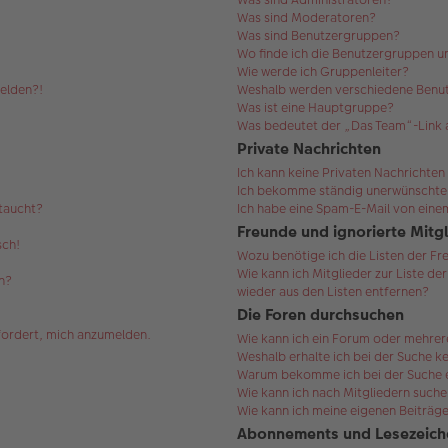
Was sind Moderatoren?
Was sind Benutzergruppen?
Wo finde ich die Benutzergruppen un
Wie werde ich Gruppenleiter?
melden?!
Weshalb werden verschiedene Benut
Was ist eine Hauptgruppe?
Was bedeutet der „Das Team“-Link a
Private Nachrichten
Ich kann keine Privaten Nachrichten
Ich bekomme ständig unerwünschte 
ftaucht?
Ich habe eine Spam-E-Mail von einem
Freunde und ignorierte Mitg
sch!
Wozu benötige ich die Listen der Fr
Wie kann ich Mitglieder zur Liste de
n?
wieder aus den Listen entfernen?
Die Foren durchsuchen
efordert, mich anzumelden.
Wie kann ich ein Forum oder mehre
Weshalb erhalte ich bei der Suche k
Warum bekomme ich bei der Suche ei
Wie kann ich nach Mitgliedern such
Wie kann ich meine eigenen Beiträg
Abonnements und Lesezeich