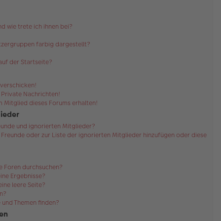
d wie trete ich ihnen bei?
zergruppen farbig dargestellt?
uf der Startseite?
 verschicken!
Private Nachrichten!
 Mitglied dieses Forums erhalten!
lieder
eunde und ignorierten Mitglieder?
r Freunde oder zur Liste der ignorierten Mitglieder hinzufügen oder diese
re Foren durchsuchen?
eine Ergebnisse?
ne leere Seite?
en?
e und Themen finden?
en