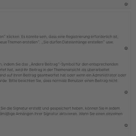
b
en
N
ac
h
o
b
klicken. Es könnte sein, dass eine Registrierung erforderlich ist,
en
 neue Themen erstellen“, „Sie dürfen Dateianhänge erstellen“ usw.
N
ac
ten, indem Sie das „Ändere Beitrag“-Symbol für den entsprechenden
h
tet hat, wird Ihr Beitrag in der Themenansicht als überarbeitet
o
mand auf Ihren Beitrag geantwortet hat oder wenn ein Administrator oder
b
wurde. Bitte beachten Sie, dass normale Benutzer einen Beitrag nicht
en
N
ac
Sie die Signatur erstellt und gespeichert haben, können Sie in jedem
h
dmäßige Anhängen Ihrer Signatur aktivieren. Wenn Sie einen einzelnen
o
b
en
N