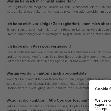
Warum kann ich mich nicht anmelden?
Dafür gibt es viele mögliche Gründe. Prüfen Sie zunächst, ob Ihr Benutze
wurden. Es ist ebenfalls möglich, dass ein Konfigurationsproblem mit de
Ich habe mich vor einiger Zeit registriert, kann mich abe
Es kann sein, dass ein Administrator Ihr Benutzerkonto aus verschieden
um die Datenbankgröße zu verringern. Registrieren Sie sich einfach erne
Ich habe mein Passwort vergessen!
Das ist nicht schlimm! Wir können Ihnen zwar Ihr altes Passwort nicht w
und den Anweisungen folgen. So sollten Sie sich schnell wieder anmelde
Sollten Sie trotzdem nicht in der Lage sein, Ihr Passwort zurückzusetzen
Warum werde ich automatisch abgemeldet?
Wenn Sie beim Anmelden das Kontrollkästchen „Angemeldet bleiben“ nich
zu bleiben, können Sie das Kästchen „Angemeldet bleiben“ beim Anmelden
Option nicht zur Verfügung steht, dann wurde sie vermutlich von der Bo
Wozu ist die Funktion „Alle Cookies löschen“?
„Alle Cookies löschen“ löscht die Cookies, die phpBB erstellt hat und 
sofern sie von der Board-Administration aktiviert wurden. Wenn Sie Pro