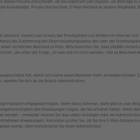
 dieses Forums entscheidet, ob Sie registriert sein müssen, um Beiträge zu schr
iel Avatarbilder, Private Nachrichten, E-Mail-Versand an andere Mitglieder, 
.
(deutsch: Gesetz zum Schutz der Privatsphäre von Kindern im Internet von 19
hierzu die Zustimmung der Eltern beziehungsweise des oder der Erziehungsber
n Sie einen rechtlichen Beistand zu Rate. Bitte beachten Sie, dass phpBB Limit
r solchen, die unter der Frage „An wen soll ich mich wenden, falls es Beschw
 ausgeschaltet hat, damit sich keine neuen Benutzer mehr anmelden können. E
n, wenden Sie sich an die Board-Administration.
htige Passwort eingegeben haben. Wenn diese stimmen, dann gibt es zwei Mö
iehungsberechtigten den Anweisungen folgen, die Sie erhalten haben. Wenn dies n
et werden – entweder müssen Sie dies selbst erledigen oder ein Administrator.
t enthaltenen Anweisungen. Ansonsten prüfen Sie, ob Sie Ihre E-Mail-Adresse 
egeben wurde, dann kontaktieren Sie einen Administrator.