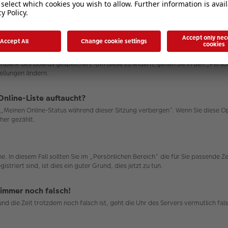
atenbank des Boards gespeichert. Um diese zu ändern, gehen Sie in den „Persö
tellungen ändern.
Online-Liste auftaucht?
on „Meinen Online-Status während dieser Sitzung verbergen“. Wenn Sie diese 
her gezählt.
e. In diesem Fall sollten Sie im „Persönlichen Bereich“ die für Sie passende Ze
triert sind, ist dies ein guter Grund, dies jetzt zu tun.
 immer noch falsch!
n und die Zeit trotzdem noch falsch ist, geht die Uhr des Servers vermutlich 