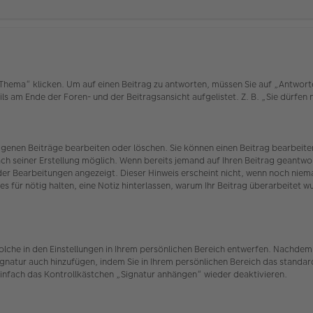
ema“ klicken. Um auf einen Beitrag zu antworten, müssen Sie auf „Antworten“ 
ls am Ende der Foren- und der Beitragsansicht aufgelistet. Z. B. „Sie dürfen
eigenen Beiträge bearbeiten oder löschen. Sie können einen Beitrag bearbei
ach seiner Erstellung möglich. Wenn bereits jemand auf Ihren Beitrag geantwor
 der Bearbeitungen angezeigt. Dieser Hinweis erscheint nicht, wenn noch nie
es für nötig halten, eine Notiz hinterlassen, warum Ihr Beitrag überarbeitet 
olche in den Einstellungen in Ihrem persönlichen Bereich entwerfen. Nachdem 
ignatur auch hinzufügen, indem Sie in Ihrem persönlichen Bereich das standar
infach das Kontrollkästchen „Signatur anhängen“ wieder deaktivieren.