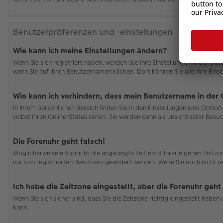
Benutzerpräferenzen und -einstellungen
Wie kann ich meine Einstellungen ändern?
Wenn Sie sich registriert haben, werden alle Ihre Einstellungen in der D
wenn Sie auf Ihren Benutzernamen klicken. Dort können Sie alle Ihre Eins
Wie kann ich verhindern, dass mein Benutzername in der 
In Ihrem persönlichen Bereich finden Sie in den Einstellungen eine Opti
selbst Ihren Online-Status sehen. Sie werden dann als unsichtbarer Besuc
Die Forenuhr geht falsch!
Möglicherweise entspricht die angezeigte Zeit nicht Ihrer eigenen Zeitzon
nur von registrierten Benutzern geändert werden. Wenn Sie noch nicht regis
Ich habe die Zeitzone eingestellt, aber die Forenuhr geht
Wenn Sie sich sicher sind, dass Sie die Zeitzone richtig eingestellt habe
kann.