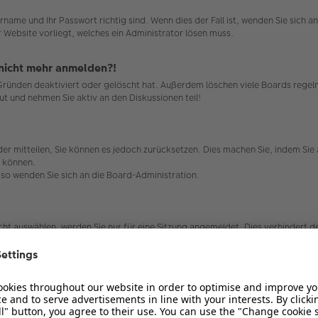
rname und Ihr Passwort richtig sind. Wenn dies der Fall ist, wenden Sie sich 
r Website vorliegt, welches ein Administrator lösen muss.
r nicht mehr anmelden?!
 Gründen deaktiviert oder gelöscht hat. Außerdem löschen viele Boards regelm
ut und nehmen Sie aktiv an den Diskussionen teil!
ieder mitteilen, Sie können es jedoch zurücksetzen. Dies machen Sie, indem Si
n können.
, so wenden Sie sich an die Board-Administration.
t auswählen, werden Sie nur für eine Sitzung angemeldet. Dies verhindert 
 auswählen. Dies ist nicht empfehlenswert, wenn Sie sich an einem öffentlic
ard-Administration ausgeschaltet.
die dafür sorgen, dass Sie im Forum angemeldet bleiben. Außerdem ermögliche
bleme bei der An- oder Abmeldung haben, kann es helfen, wenn Sie die Cookie