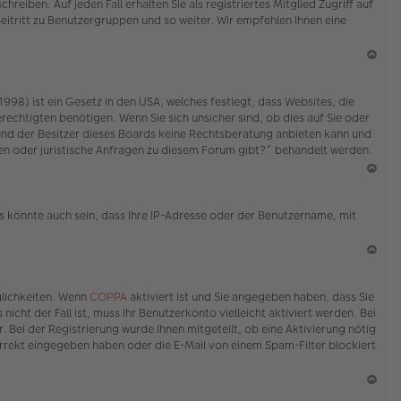
eiben. Auf jeden Fall erhalten Sie als registriertes Mitglied Zugriff auf
Beitritt zu Benutzergruppen und so weiter. Wir empfehlen Ihnen eine
N
ac
98) ist ein Gesetz in den USA, welches festlegt, dass Websites, die
h
echtigten benötigen. Wenn Sie sich unsicher sind, ob dies auf Sie oder
o
ed und der Besitzer dieses Boards keine Rechtsberatung anbieten kann und
b
erden oder juristische Anfragen zu diesem Forum gibt?“ behandelt werden.
en
N
ac
s könnte auch sein, dass Ihre IP-Adresse oder der Benutzername, mit
h
o
b
en
N
ac
glichkeiten. Wenn
COPPA
aktiviert ist und Sie angegeben haben, dass Sie
h
icht der Fall ist, muss Ihr Benutzerkonto vielleicht aktiviert werden. Bei
o
 Bei der Registrierung wurde Ihnen mitgeteilt, ob eine Aktivierung nötig
b
korrekt eingegeben haben oder die E-Mail von einem Spam-Filter blockiert
en
N