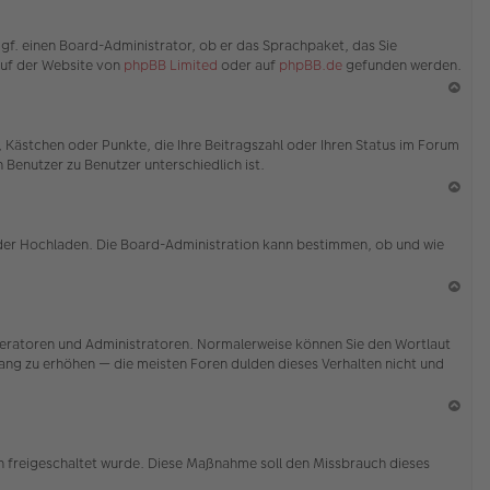
en
N
ac
ggf. einen Board-Administrator, ob er das Sprachpaket, das Sie
h
 auf der Website von
phpBB Limited
oder auf
phpBB.de
gefunden werden.
o
b
en
N
ac
e, Kästchen oder Punkte, die Ihre Beitragszahl oder Ihren Status im Forum
h
 Benutzer zu Benutzer unterschiedlich ist.
o
b
en
N
ac
 oder Hochladen. Die Board-Administration kann bestimmen, ob und wie
h
o
b
en
N
ac
Moderatoren und Administratoren. Normalerweise können Sie den Wortlaut
h
 Rang zu erhöhen — die meisten Foren dulden dieses Verhalten nicht und
o
b
en
N
ac
ion freigeschaltet wurde. Diese Maßnahme soll den Missbrauch dieses
h
o