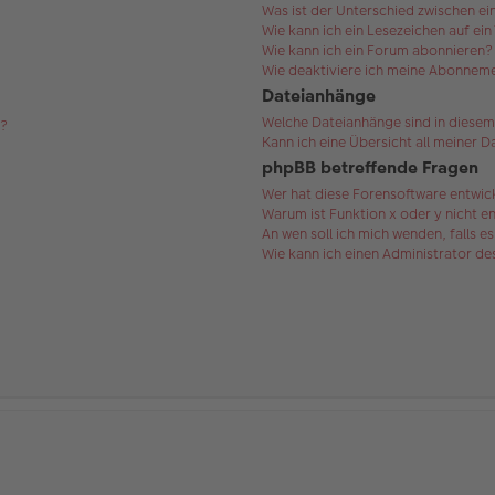
Was ist der Unterschied zwischen 
Wie kann ich ein Lesezeichen auf ei
Wie kann ich ein Forum abonnieren?
Wie deaktiviere ich meine Abonnem
Dateianhänge
Welche Dateianhänge sind in diesem
s?
Kann ich eine Übersicht all meiner 
phpBB betreffende Fragen
Wer hat diese Forensoftware entwic
Warum ist Funktion x oder y nicht e
An wen soll ich mich wenden, falls 
Wie kann ich einen Administrator d