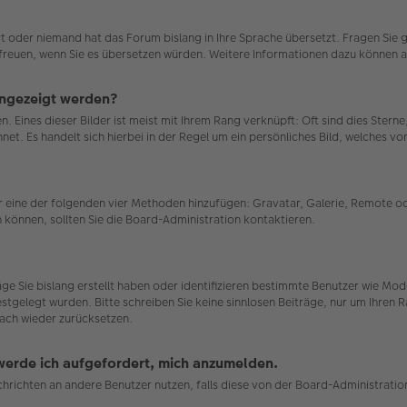
ert oder niemand hat das Forum bislang in Ihre Sprache übersetzt. Fragen Sie 
uns freuen, wenn Sie es übersetzen würden. Weitere Informationen dazu können
angezeigt werden?
. Eines dieser Bilder ist meist mit Ihrem Rang verknüpft: Oft sind dies Stern
et. Es handelt sich hierbei in der Regel um ein persönliches Bild, welches von
ber eine der folgenden vier Methoden hinzufügen: Gravatar, Galerie, Remote
können, sollten Sie die Board-Administration kontaktieren.
räge Sie bislang erstellt haben oder identifizieren bestimmte Benutzer wie 
estgelegt wurden. Bitte schreiben Sie keine sinnlosen Beiträge, nur um Ihren
ach wieder zurücksetzen.
 werde ich aufgefordert, mich anzumelden.
achrichten an andere Benutzer nutzen, falls diese von der Board-Administrat