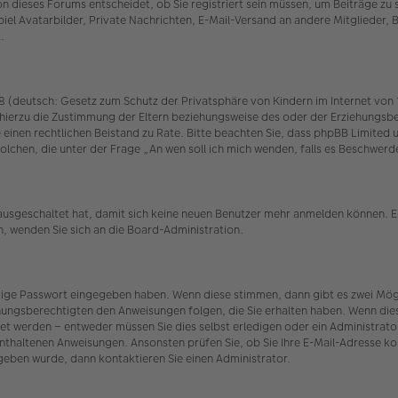
 dieses Forums entscheidet, ob Sie registriert sein müssen, um Beiträge zu schr
iel Avatarbilder, Private Nachrichten, E-Mail-Versand an andere Mitglieder, 
.
(deutsch: Gesetz zum Schutz der Privatsphäre von Kindern im Internet von 19
hierzu die Zustimmung der Eltern beziehungsweise des oder der Erziehungsber
n Sie einen rechtlichen Beistand zu Rate. Bitte beachten Sie, dass phpBB Limit
r solchen, die unter der Frage „An wen soll ich mich wenden, falls es Beschw
 ausgeschaltet hat, damit sich keine neuen Benutzer mehr anmelden können. E
n, wenden Sie sich an die Board-Administration.
htige Passwort eingegeben haben. Wenn diese stimmen, dann gibt es zwei Mö
iehungsberechtigten den Anweisungen folgen, die Sie erhalten haben. Wenn dies n
et werden – entweder müssen Sie dies selbst erledigen oder ein Administrator.
t enthaltenen Anweisungen. Ansonsten prüfen Sie, ob Sie Ihre E-Mail-Adresse 
egeben wurde, dann kontaktieren Sie einen Administrator.