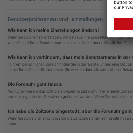
Benutzerpräferenzen und -einstellungen
Wie kann ich meine Einstellungen ändern?
Wenn Sie sich registriert haben, werden alle Ihre Einstellungen in der D
wenn Sie auf Ihren Benutzernamen klicken. Dort können Sie alle Ihre Eins
Wie kann ich verhindern, dass mein Benutzername in der 
In Ihrem persönlichen Bereich finden Sie in den Einstellungen eine Opti
selbst Ihren Online-Status sehen. Sie werden dann als unsichtbarer Besuc
Die Forenuhr geht falsch!
Möglicherweise entspricht die angezeigte Zeit nicht Ihrer eigenen Zeitzon
nur von registrierten Benutzern geändert werden. Wenn Sie noch nicht regis
Ich habe die Zeitzone eingestellt, aber die Forenuhr geht
Wenn Sie sich sicher sind, dass Sie die Zeitzone richtig eingestellt habe
kann.