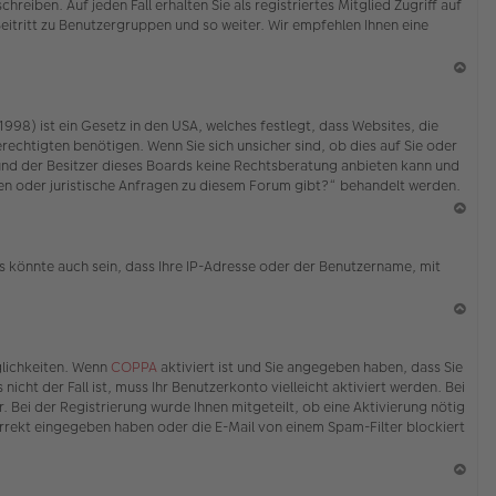
eiben. Auf jeden Fall erhalten Sie als registriertes Mitglied Zugriff auf
Beitritt zu Benutzergruppen und so weiter. Wir empfehlen Ihnen eine
N
ac
98) ist ein Gesetz in den USA, welches festlegt, dass Websites, die
h
echtigten benötigen. Wenn Sie sich unsicher sind, ob dies auf Sie oder
o
ed und der Besitzer dieses Boards keine Rechtsberatung anbieten kann und
b
erden oder juristische Anfragen zu diesem Forum gibt?“ behandelt werden.
en
N
ac
s könnte auch sein, dass Ihre IP-Adresse oder der Benutzername, mit
h
o
b
en
N
ac
glichkeiten. Wenn
COPPA
aktiviert ist und Sie angegeben haben, dass Sie
h
icht der Fall ist, muss Ihr Benutzerkonto vielleicht aktiviert werden. Bei
o
 Bei der Registrierung wurde Ihnen mitgeteilt, ob eine Aktivierung nötig
b
korrekt eingegeben haben oder die E-Mail von einem Spam-Filter blockiert
en
N