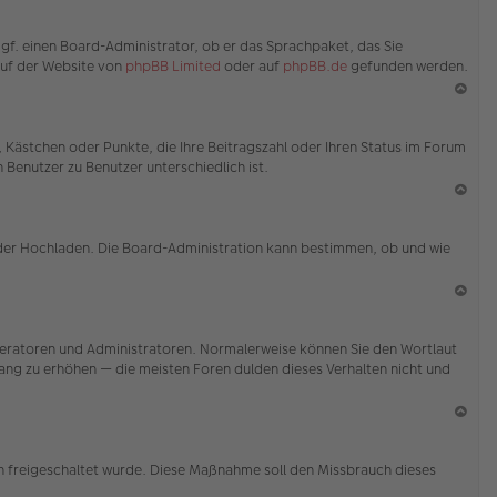
en
N
ac
ggf. einen Board-Administrator, ob er das Sprachpaket, das Sie
h
 auf der Website von
phpBB Limited
oder auf
phpBB.de
gefunden werden.
o
b
en
N
ac
e, Kästchen oder Punkte, die Ihre Beitragszahl oder Ihren Status im Forum
h
 Benutzer zu Benutzer unterschiedlich ist.
o
b
en
N
ac
 oder Hochladen. Die Board-Administration kann bestimmen, ob und wie
h
o
b
en
N
ac
Moderatoren und Administratoren. Normalerweise können Sie den Wortlaut
h
 Rang zu erhöhen — die meisten Foren dulden dieses Verhalten nicht und
o
b
en
N
ac
ion freigeschaltet wurde. Diese Maßnahme soll den Missbrauch dieses
h
o