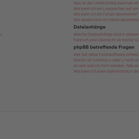
Was ist der Unterschied zwischen 
Wie kann ich ein Lesezeichen auf ei
Wie kann ich ein Forum abonnieren?
Wie deaktiviere ich meine Abonnem
Dateianhänge
Welche Dateianhänge sind in diesem
s?
Kann ich eine Übersicht all meiner 
phpBB betreffende Fragen
Wer hat diese Forensoftware entwic
Warum ist Funktion x oder y nicht e
An wen soll ich mich wenden, falls 
Wie kann ich einen Administrator d