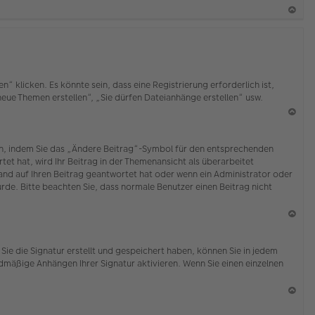
b
en
N
ac
h
o
b
klicken. Es könnte sein, dass eine Registrierung erforderlich ist,
en
 neue Themen erstellen“, „Sie dürfen Dateianhänge erstellen“ usw.
N
ac
ten, indem Sie das „Ändere Beitrag“-Symbol für den entsprechenden
h
tet hat, wird Ihr Beitrag in der Themenansicht als überarbeitet
o
mand auf Ihren Beitrag geantwortet hat oder wenn ein Administrator oder
b
wurde. Bitte beachten Sie, dass normale Benutzer einen Beitrag nicht
en
N
ac
Sie die Signatur erstellt und gespeichert haben, können Sie in jedem
h
dmäßige Anhängen Ihrer Signatur aktivieren. Wenn Sie einen einzelnen
o
b
en
N