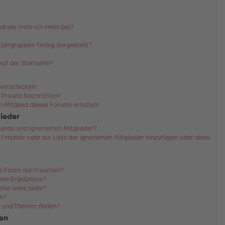
d wie trete ich ihnen bei?
zergruppen farbig dargestellt?
uf der Startseite?
 verschicken!
Private Nachrichten!
 Mitglied dieses Forums erhalten!
lieder
eunde und ignorierten Mitglieder?
r Freunde oder zur Liste der ignorierten Mitglieder hinzufügen oder diese
re Foren durchsuchen?
eine Ergebnisse?
ne leere Seite?
en?
e und Themen finden?
en