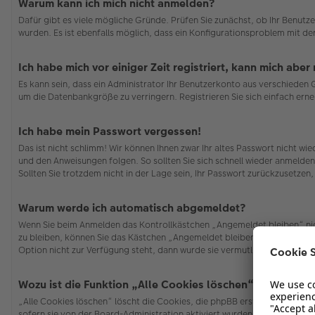
Warum kann ich mich nicht anmelden?
Dafür gibt es viele mögliche Gründe. Prüfen Sie zunächst, ob Ihr Benutze
wurden. Es ist ebenfalls möglich, dass ein Konfigurationsproblem mit de
Ich habe mich vor einiger Zeit registriert, kann mich abe
Es kann sein, dass ein Administrator Ihr Benutzerkonto aus verschieden
um die Datenbankgröße zu verringern. Registrieren Sie sich einfach erne
Ich habe mein Passwort vergessen!
Das ist nicht schlimm! Wir können Ihnen zwar Ihr altes Passwort nicht w
und den Anweisungen folgen. So sollten Sie sich schnell wieder anmelde
Sollten Sie trotzdem nicht in der Lage sein, Ihr Passwort zurückzusetzen
Warum werde ich automatisch abgemeldet?
Wenn Sie beim Anmelden das Kontrollkästchen „Angemeldet bleiben“ nich
zu bleiben, können Sie das Kästchen „Angemeldet bleiben“ beim Anmelden
Option nicht zur Verfügung steht, dann wurde sie vermutlich von der Bo
Wozu ist die Funktion „Alle Cookies löschen“?
„Alle Cookies löschen“ löscht die Cookies, die phpBB erstellt hat und 
sofern sie von der Board-Administration aktiviert wurden. Wenn Sie Pro