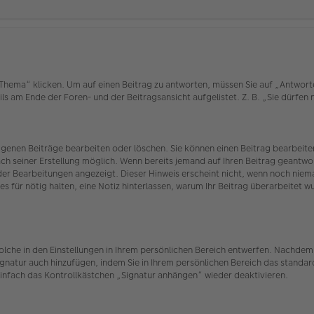
ema“ klicken. Um auf einen Beitrag zu antworten, müssen Sie auf „Antworten“ 
ls am Ende der Foren- und der Beitragsansicht aufgelistet. Z. B. „Sie dürfen
eigenen Beiträge bearbeiten oder löschen. Sie können einen Beitrag bearbei
ach seiner Erstellung möglich. Wenn bereits jemand auf Ihren Beitrag geantwor
 der Bearbeitungen angezeigt. Dieser Hinweis erscheint nicht, wenn noch nie
es für nötig halten, eine Notiz hinterlassen, warum Ihr Beitrag überarbeitet 
olche in den Einstellungen in Ihrem persönlichen Bereich entwerfen. Nachdem 
ignatur auch hinzufügen, indem Sie in Ihrem persönlichen Bereich das standar
infach das Kontrollkästchen „Signatur anhängen“ wieder deaktivieren.