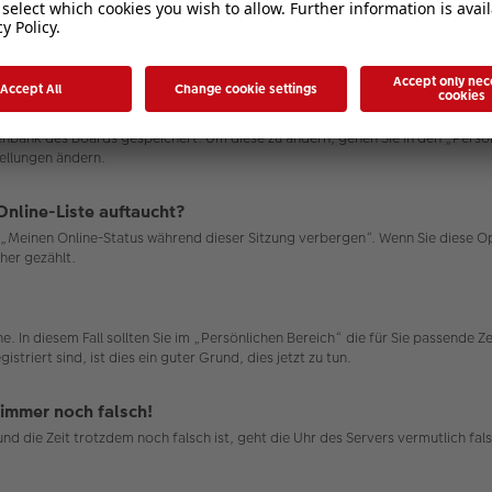
atenbank des Boards gespeichert. Um diese zu ändern, gehen Sie in den „Persö
tellungen ändern.
Online-Liste auftaucht?
on „Meinen Online-Status während dieser Sitzung verbergen“. Wenn Sie diese 
her gezählt.
e. In diesem Fall sollten Sie im „Persönlichen Bereich“ die für Sie passende Ze
triert sind, ist dies ein guter Grund, dies jetzt zu tun.
 immer noch falsch!
n und die Zeit trotzdem noch falsch ist, geht die Uhr des Servers vermutlich 