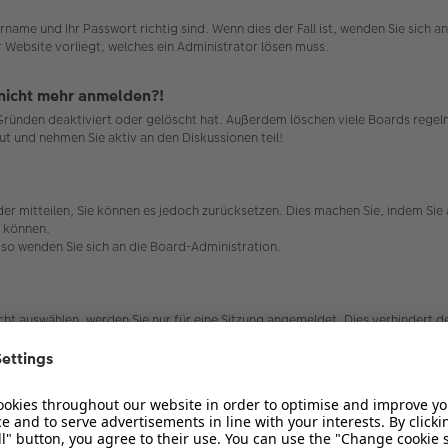
rname und Ihr Passwort richtig sind. Wenn dies der Fall ist, wenden Sie sich 
r Website vorliegt, welches ein Administrator lösen muss.
r nicht mehr anmelden?!
 Gründen deaktiviert oder gelöscht hat. Außerdem löschen viele Boards regelm
ut und nehmen Sie aktiv an den Diskussionen teil!
ieder mitteilen, Sie können es jedoch zurücksetzen. Dies machen Sie, indem Si
n können.
, so wenden Sie sich an die Board-Administration.
t auswählen, werden Sie nur für eine Sitzung angemeldet. Dies verhindert 
 auswählen. Dies ist nicht empfehlenswert, wenn Sie sich an einem öffentlic
ard-Administration ausgeschaltet.
die dafür sorgen, dass Sie im Forum angemeldet bleiben. Außerdem ermögliche
bleme bei der An- oder Abmeldung haben, kann es helfen, wenn Sie die Cookie