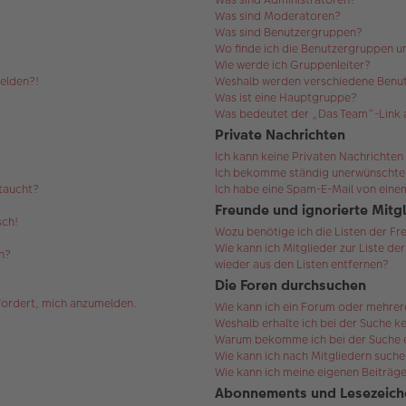
Was sind Moderatoren?
Was sind Benutzergruppen?
Wo finde ich die Benutzergruppen un
Wie werde ich Gruppenleiter?
melden?!
Weshalb werden verschiedene Benut
Was ist eine Hauptgruppe?
Was bedeutet der „Das Team“-Link a
Private Nachrichten
Ich kann keine Privaten Nachrichten
Ich bekomme ständig unerwünschte 
ftaucht?
Ich habe eine Spam-E-Mail von einem
Freunde und ignorierte Mitg
sch!
Wozu benötige ich die Listen der Fr
Wie kann ich Mitglieder zur Liste de
n?
wieder aus den Listen entfernen?
Die Foren durchsuchen
efordert, mich anzumelden.
Wie kann ich ein Forum oder mehre
Weshalb erhalte ich bei der Suche k
Warum bekomme ich bei der Suche ei
Wie kann ich nach Mitgliedern such
Wie kann ich meine eigenen Beiträg
Abonnements und Lesezeich