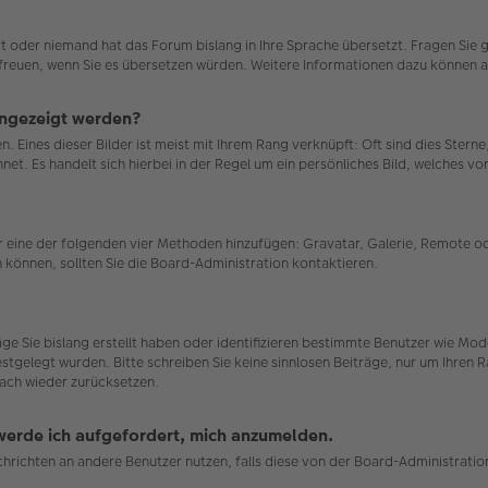
ert oder niemand hat das Forum bislang in Ihre Sprache übersetzt. Fragen Sie 
uns freuen, wenn Sie es übersetzen würden. Weitere Informationen dazu können
angezeigt werden?
. Eines dieser Bilder ist meist mit Ihrem Rang verknüpft: Oft sind dies Stern
et. Es handelt sich hierbei in der Regel um ein persönliches Bild, welches von
ber eine der folgenden vier Methoden hinzufügen: Gravatar, Galerie, Remote
können, sollten Sie die Board-Administration kontaktieren.
räge Sie bislang erstellt haben oder identifizieren bestimmte Benutzer wie 
estgelegt wurden. Bitte schreiben Sie keine sinnlosen Beiträge, nur um Ihren
ach wieder zurücksetzen.
 werde ich aufgefordert, mich anzumelden.
achrichten an andere Benutzer nutzen, falls diese von der Board-Administrat