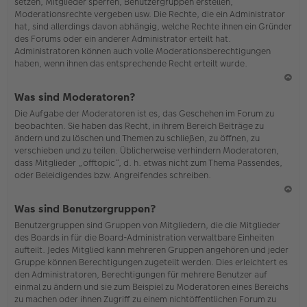
setzen, Mitglieder sperren, Benutzergruppen erstellen,
Moderationsrechte vergeben usw. Die Rechte, die ein Administrator
hat, sind allerdings davon abhängig, welche Rechte ihnen ein Gründer
des Forums oder ein anderer Administrator erteilt hat.
Administratoren können auch volle Moderationsberechtigungen
haben, wenn ihnen das entsprechende Recht erteilt wurde.
N
Was sind Moderatoren?
ac
Die Aufgabe der Moderatoren ist es, das Geschehen im Forum zu
h
beobachten. Sie haben das Recht, in ihrem Bereich Beiträge zu
o
ändern und zu löschen und Themen zu schließen, zu öffnen, zu
b
verschieben und zu teilen. Üblicherweise verhindern Moderatoren,
en
dass Mitglieder „offtopic“, d. h. etwas nicht zum Thema Passendes,
oder Beleidigendes bzw. Angreifendes schreiben.
N
Was sind Benutzergruppen?
ac
Benutzergruppen sind Gruppen von Mitgliedern, die die Mitglieder
h
des Boards in für die Board-Administration verwaltbare Einheiten
o
aufteilt. Jedes Mitglied kann mehreren Gruppen angehören und jeder
b
Gruppe können Berechtigungen zugeteilt werden. Dies erleichtert es
en
den Administratoren, Berechtigungen für mehrere Benutzer auf
einmal zu ändern und sie zum Beispiel zu Moderatoren eines Bereichs
zu machen oder ihnen Zugriff zu einem nichtöffentlichen Forum zu