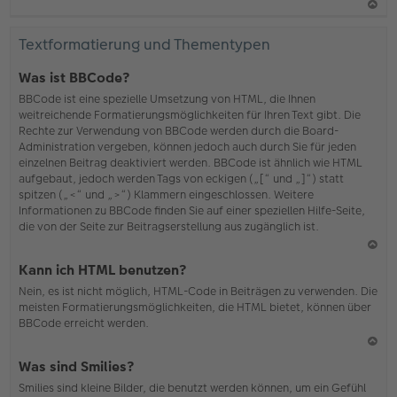
N
ac
Textformatierung und Thementypen
h
o
Was ist BBCode?
b
BBCode ist eine spezielle Umsetzung von HTML, die Ihnen
en
weitreichende Formatierungsmöglichkeiten für Ihren Text gibt. Die
Rechte zur Verwendung von BBCode werden durch die Board-
Administration vergeben, können jedoch auch durch Sie für jeden
einzelnen Beitrag deaktiviert werden. BBCode ist ähnlich wie HTML
aufgebaut, jedoch werden Tags von eckigen („[“ und „]“) statt
spitzen („<“ und „>“) Klammern eingeschlossen. Weitere
Informationen zu BBCode finden Sie auf einer speziellen Hilfe-Seite,
die von der Seite zur Beitragserstellung aus zugänglich ist.
N
Kann ich HTML benutzen?
ac
Nein, es ist nicht möglich, HTML-Code in Beiträgen zu verwenden. Die
h
meisten Formatierungsmöglichkeiten, die HTML bietet, können über
o
BBCode erreicht werden.
b
en
N
Was sind Smilies?
ac
Smilies sind kleine Bilder, die benutzt werden können, um ein Gefühl
h