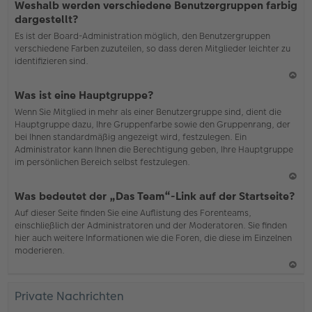
Weshalb werden verschiedene Benutzergruppen farbig
ac
dargestellt?
h
Es ist der Board-Administration möglich, den Benutzergruppen
o
verschiedene Farben zuzuteilen, so dass deren Mitglieder leichter zu
b
identifizieren sind.
en
N
Was ist eine Hauptgruppe?
ac
Wenn Sie Mitglied in mehr als einer Benutzergruppe sind, dient die
h
Hauptgruppe dazu, Ihre Gruppenfarbe sowie den Gruppenrang, der
o
bei Ihnen standardmäßig angezeigt wird, festzulegen. Ein
b
Administrator kann Ihnen die Berechtigung geben, Ihre Hauptgruppe
en
im persönlichen Bereich selbst festzulegen.
N
Was bedeutet der „Das Team“-Link auf der Startseite?
ac
Auf dieser Seite finden Sie eine Auflistung des Forenteams,
h
einschließlich der Administratoren und der Moderatoren. Sie finden
o
hier auch weitere Informationen wie die Foren, die diese im Einzelnen
b
moderieren.
en
N
ac
Private Nachrichten
h