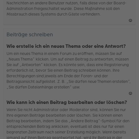
Nachrichten an andere Benutzer nutzen, falls diese von der Board-
b
Administration freigeschaltet wurde. Diese Maßnahme soll den
en
Missbrauch dieses Systems durch Gäste verhindern.
N
ac
Beiträge schreiben
h
o
Wie erstelle ich ein neues Thema oder eine Antwort?
b
Um ein neues Thema in einem Forum zu eröffnen, müssen Sie auf
en
„Neues Thema“ klicken. Um auf einen Beitrag zu antworten, müssen
Sie auf „Antworten“ klicken. Es könnte sein, dass eine Registrierung
erforderlich ist, bevor Sie einen Beitrag schreiben können. Ihre
Berechtigungen sind jeweils am Ende der Foren- und der
Beitragsansicht aufgelistet. Z. B. „Sie dürfen neue Themen erstellen“,
„Sie dürfen Dateianhänge erstellen“ usw.
N
Wie kann ich einen Beitrag bearbeiten oder löschen?
ac
Wenn Sie nicht Administrator oder Moderator sind, können Sie nur
h
Ihre eigenen Beiträge bearbeiten oder löschen. Sie können einen
o
Beitrag bearbeiten, indem Sie das „Ändere Beitrag“-Symbol für den
b
entsprechenden Beitrag anklicken; eventuell ist dies nur für einen
en
begrenzten Zeitraum nach seiner Erstellung möglich. Wenn bereits
jemand auf Ihren Beitrag geantwortet hat, wird Ihr Beitrag in der