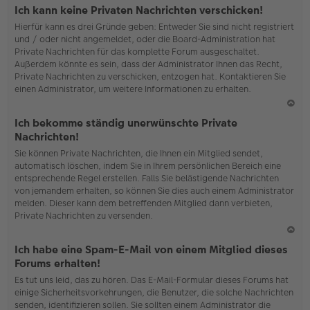
o
Ich kann keine Privaten Nachrichten verschicken!
b
Hierfür kann es drei Gründe geben: Entweder Sie sind nicht registriert
en
und / oder nicht angemeldet, oder die Board-Administration hat
Private Nachrichten für das komplette Forum ausgeschaltet.
Außerdem könnte es sein, dass der Administrator Ihnen das Recht,
Private Nachrichten zu verschicken, entzogen hat. Kontaktieren Sie
einen Administrator, um weitere Informationen zu erhalten.
N
Ich bekomme ständig unerwünschte Private
ac
Nachrichten!
h
Sie können Private Nachrichten, die Ihnen ein Mitglied sendet,
o
automatisch löschen, indem Sie in Ihrem persönlichen Bereich eine
b
entsprechende Regel erstellen. Falls Sie belästigende Nachrichten
en
von jemandem erhalten, so können Sie dies auch einem Administrator
melden. Dieser kann dem betreffenden Mitglied dann verbieten,
Private Nachrichten zu versenden.
N
Ich habe eine Spam-E-Mail von einem Mitglied dieses
ac
Forums erhalten!
h
Es tut uns leid, das zu hören. Das E-Mail-Formular dieses Forums hat
o
einige Sicherheitsvorkehrungen, die Benutzer, die solche Nachrichten
b
senden, identifizieren sollen. Sie sollten einem Administrator die
en