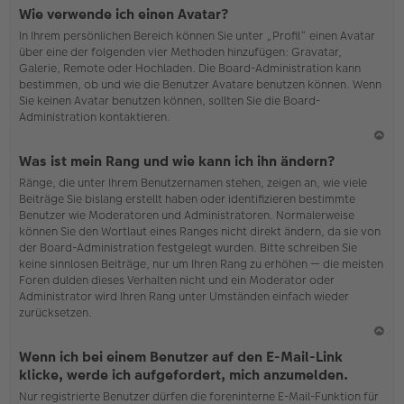
N
Wie verwende ich einen Avatar?
ac
In Ihrem persönlichen Bereich können Sie unter „Profil“ einen Avatar
h
über eine der folgenden vier Methoden hinzufügen: Gravatar,
o
Galerie, Remote oder Hochladen. Die Board-Administration kann
b
bestimmen, ob und wie die Benutzer Avatare benutzen können. Wenn
en
Sie keinen Avatar benutzen können, sollten Sie die Board-
Administration kontaktieren.
N
Was ist mein Rang und wie kann ich ihn ändern?
ac
Ränge, die unter Ihrem Benutzernamen stehen, zeigen an, wie viele
h
Beiträge Sie bislang erstellt haben oder identifizieren bestimmte
o
Benutzer wie Moderatoren und Administratoren. Normalerweise
b
können Sie den Wortlaut eines Ranges nicht direkt ändern, da sie von
en
der Board-Administration festgelegt wurden. Bitte schreiben Sie
keine sinnlosen Beiträge, nur um Ihren Rang zu erhöhen — die meisten
Foren dulden dieses Verhalten nicht und ein Moderator oder
Administrator wird Ihren Rang unter Umständen einfach wieder
zurücksetzen.
N
Wenn ich bei einem Benutzer auf den E-Mail-Link
ac
klicke, werde ich aufgefordert, mich anzumelden.
h
Nur registrierte Benutzer dürfen die foreninterne E-Mail-Funktion für
o