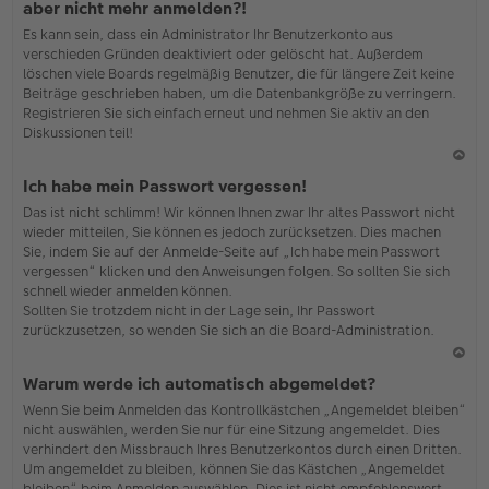
aber nicht mehr anmelden?!
h
Es kann sein, dass ein Administrator Ihr Benutzerkonto aus
o
verschieden Gründen deaktiviert oder gelöscht hat. Außerdem
b
löschen viele Boards regelmäßig Benutzer, die für längere Zeit keine
en
Beiträge geschrieben haben, um die Datenbankgröße zu verringern.
Registrieren Sie sich einfach erneut und nehmen Sie aktiv an den
Diskussionen teil!
N
Ich habe mein Passwort vergessen!
ac
Das ist nicht schlimm! Wir können Ihnen zwar Ihr altes Passwort nicht
h
wieder mitteilen, Sie können es jedoch zurücksetzen. Dies machen
o
Sie, indem Sie auf der Anmelde-Seite auf „Ich habe mein Passwort
b
vergessen“ klicken und den Anweisungen folgen. So sollten Sie sich
en
schnell wieder anmelden können.
Sollten Sie trotzdem nicht in der Lage sein, Ihr Passwort
zurückzusetzen, so wenden Sie sich an die Board-Administration.
N
Warum werde ich automatisch abgemeldet?
ac
Wenn Sie beim Anmelden das Kontrollkästchen „Angemeldet bleiben“
h
nicht auswählen, werden Sie nur für eine Sitzung angemeldet. Dies
o
verhindert den Missbrauch Ihres Benutzerkontos durch einen Dritten.
b
Um angemeldet zu bleiben, können Sie das Kästchen „Angemeldet
en
bleiben“ beim Anmelden auswählen. Dies ist nicht empfehlenswert,