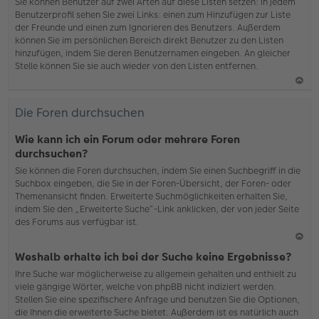
b
Sie können Benutzer auf zwei Arten auf diese Listen setzen: In jedem
en
Benutzerprofil sehen Sie zwei Links: einen zum Hinzufügen zur Liste
der Freunde und einen zum Ignorieren des Benutzers. Außerdem
können Sie im persönlichen Bereich direkt Benutzer zu den Listen
hinzufügen, indem Sie deren Benutzernamen eingeben. An gleicher
Stelle können Sie sie auch wieder von den Listen entfernen.
N
ac
Die Foren durchsuchen
h
o
Wie kann ich ein Forum oder mehrere Foren
b
durchsuchen?
en
Sie können die Foren durchsuchen, indem Sie einen Suchbegriff in die
Suchbox eingeben, die Sie in der Foren-Übersicht, der Foren- oder
Themenansicht finden. Erweiterte Suchmöglichkeiten erhalten Sie,
indem Sie den „Erweiterte Suche“-Link anklicken, der von jeder Seite
des Forums aus verfügbar ist.
N
Weshalb erhalte ich bei der Suche keine Ergebnisse?
ac
Ihre Suche war möglicherweise zu allgemein gehalten und enthielt zu
h
viele gängige Wörter, welche von phpBB nicht indiziert werden.
o
Stellen Sie eine spezifischere Anfrage und benutzen Sie die Optionen,
b
die Ihnen die erweiterte Suche bietet. Außerdem ist es natürlich auch
en