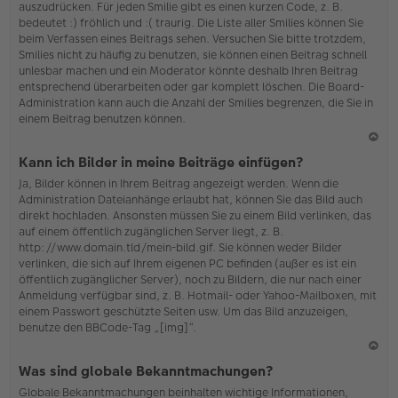
auszudrücken. Für jeden Smilie gibt es einen kurzen Code, z. B.
o
bedeutet :) fröhlich und :( traurig. Die Liste aller Smilies können Sie
b
beim Verfassen eines Beitrags sehen. Versuchen Sie bitte trotzdem,
en
Smilies nicht zu häufig zu benutzen, sie können einen Beitrag schnell
unlesbar machen und ein Moderator könnte deshalb Ihren Beitrag
entsprechend überarbeiten oder gar komplett löschen. Die Board-
Administration kann auch die Anzahl der Smilies begrenzen, die Sie in
einem Beitrag benutzen können.
N
Kann ich Bilder in meine Beiträge einfügen?
ac
Ja, Bilder können in Ihrem Beitrag angezeigt werden. Wenn die
h
Administration Dateianhänge erlaubt hat, können Sie das Bild auch
o
direkt hochladen. Ansonsten müssen Sie zu einem Bild verlinken, das
b
auf einem öffentlich zugänglichen Server liegt, z. B.
en
http://www.domain.tld/mein-bild.gif. Sie können weder Bilder
verlinken, die sich auf Ihrem eigenen PC befinden (außer es ist ein
öffentlich zugänglicher Server), noch zu Bildern, die nur nach einer
Anmeldung verfügbar sind, z. B. Hotmail- oder Yahoo-Mailboxen, mit
einem Passwort geschützte Seiten usw. Um das Bild anzuzeigen,
benutze den BBCode-Tag „[img]“.
N
Was sind globale Bekanntmachungen?
ac
Globale Bekanntmachungen beinhalten wichtige Informationen,
h