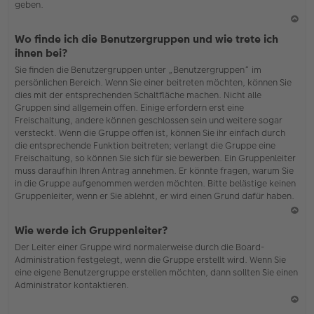
geben.
N
Wo finde ich die Benutzergruppen und wie trete ich
ac
ihnen bei?
h
Sie finden die Benutzergruppen unter „Benutzergruppen“ im
o
persönlichen Bereich. Wenn Sie einer beitreten möchten, können Sie
b
dies mit der entsprechenden Schaltfläche machen. Nicht alle
en
Gruppen sind allgemein offen. Einige erfordern erst eine
Freischaltung, andere können geschlossen sein und weitere sogar
versteckt. Wenn die Gruppe offen ist, können Sie ihr einfach durch
die entsprechende Funktion beitreten; verlangt die Gruppe eine
Freischaltung, so können Sie sich für sie bewerben. Ein Gruppenleiter
muss daraufhin Ihren Antrag annehmen. Er könnte fragen, warum Sie
in die Gruppe aufgenommen werden möchten. Bitte belästige keinen
Gruppenleiter, wenn er Sie ablehnt, er wird einen Grund dafür haben.
N
Wie werde ich Gruppenleiter?
ac
Der Leiter einer Gruppe wird normalerweise durch die Board-
h
Administration festgelegt, wenn die Gruppe erstellt wird. Wenn Sie
o
eine eigene Benutzergruppe erstellen möchten, dann sollten Sie einen
b
Administrator kontaktieren.
en
N