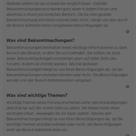
deshalb sollten Sie sie so bald wie möglich lesen. Globale
o
Bekanntmachungen erscheinen ganz oben in jedem Forum und
b
ebenfalls in Ihrem persönlichen Bereich. Ob Sie eine globale
en
Bekanntmachung schreiben können oder nicht, hängt von den durch
die Board-Administration vergebenen Berechtigungen ab.
N
Was sind Bekanntmachungen?
ac
Bekanntmachungen beinhalten meist wichtige Informationen zu dem
h
Bereich des Boards, in dem Sie sich befinden. Sie sollten sie stets
o
lesen. Bekanntmachungen erscheinen oben auf jeder Seite des
b
Forums, in dem sie erstellt wurden. Wie bei globalen
en
Bekanntmachungen hängt es von Ihren Berechtigungen ab, ob Sie
Bekanntmachungen erstellen können oder nicht. Die Berechtigungen
werden von der Board-Administration vergeben.
N
Was sind wichtige Themen?
ac
Wichtige Themen eines Forums erscheinen unter den Ankündigungen
h
und sind nur auf der ersten Seite zu sehen. Sie haben meist einen
o
wichtigen Inhalt, weswegen Sie sie lesen sollten. Wie bei den
b
Bekanntmachungen hängt es von Ihren Berechtigungen ab, ob Sie
en
wichtige Themen erstellen können oder nicht; die Berechtigungen
stellt die Board-Administration ein.