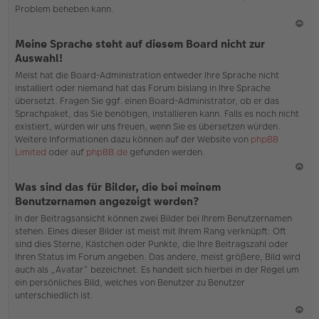
Problem beheben kann.
N
Meine Sprache steht auf diesem Board nicht zur
ac
Auswahl!
h
Meist hat die Board-Administration entweder Ihre Sprache nicht
o
installiert oder niemand hat das Forum bislang in Ihre Sprache
b
übersetzt. Fragen Sie ggf. einen Board-Administrator, ob er das
en
Sprachpaket, das Sie benötigen, installieren kann. Falls es noch nicht
existiert, würden wir uns freuen, wenn Sie es übersetzen würden.
Weitere Informationen dazu können auf der Website von
phpBB
Limited
oder auf
phpBB.de
gefunden werden.
N
Was sind das für Bilder, die bei meinem
ac
Benutzernamen angezeigt werden?
h
In der Beitragsansicht können zwei Bilder bei Ihrem Benutzernamen
o
stehen. Eines dieser Bilder ist meist mit Ihrem Rang verknüpft: Oft
b
sind dies Sterne, Kästchen oder Punkte, die Ihre Beitragszahl oder
en
Ihren Status im Forum angeben. Das andere, meist größere, Bild wird
auch als „Avatar“ bezeichnet. Es handelt sich hierbei in der Regel um
ein persönliches Bild, welches von Benutzer zu Benutzer
unterschiedlich ist.