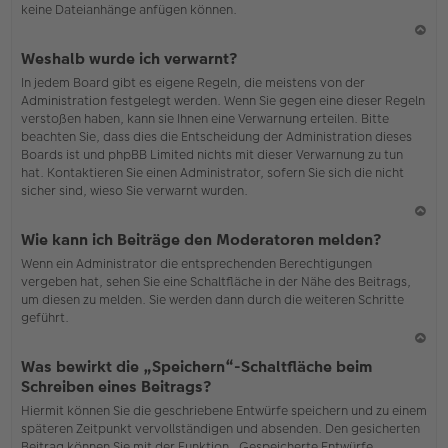
keine Dateianhänge anfügen können.
N
Weshalb wurde ich verwarnt?
ac
In jedem Board gibt es eigene Regeln, die meistens von der
h
Administration festgelegt werden. Wenn Sie gegen eine dieser Regeln
o
verstoßen haben, kann sie Ihnen eine Verwarnung erteilen. Bitte
b
beachten Sie, dass dies die Entscheidung der Administration dieses
en
Boards ist und phpBB Limited nichts mit dieser Verwarnung zu tun
hat. Kontaktieren Sie einen Administrator, sofern Sie sich die nicht
sicher sind, wieso Sie verwarnt wurden.
N
Wie kann ich Beiträge den Moderatoren melden?
ac
Wenn ein Administrator die entsprechenden Berechtigungen
h
vergeben hat, sehen Sie eine Schaltfläche in der Nähe des Beitrags,
o
um diesen zu melden. Sie werden dann durch die weiteren Schritte
b
geführt.
en
N
Was bewirkt die „Speichern“-Schaltfläche beim
ac
Schreiben eines Beitrags?
h
Hiermit können Sie die geschriebene Entwürfe speichern und zu einem
o
späteren Zeitpunkt vervollständigen und absenden. Den gesicherten
b
Beitrag können Sie mit der Funktion „Gespeicherte Entwürfe
en