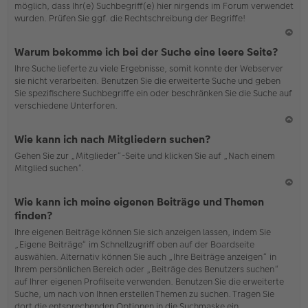
möglich, dass Ihr(e) Suchbegriff(e) hier nirgends im Forum verwendet
wurden. Prüfen Sie ggf. die Rechtschreibung der Begriffe!
N
Warum bekomme ich bei der Suche eine leere Seite?
ac
Ihre Suche lieferte zu viele Ergebnisse, somit konnte der Webserver
h
sie nicht verarbeiten. Benutzen Sie die erweiterte Suche und geben
o
Sie spezifischere Suchbegriffe ein oder beschränken Sie die Suche auf
b
verschiedene Unterforen.
en
N
Wie kann ich nach Mitgliedern suchen?
ac
Gehen Sie zur „Mitglieder“-Seite und klicken Sie auf „Nach einem
h
Mitglied suchen“.
o
b
en
N
Wie kann ich meine eigenen Beiträge und Themen
ac
finden?
h
Ihre eigenen Beiträge können Sie sich anzeigen lassen, indem Sie
o
„Eigene Beiträge“ im Schnellzugriff oben auf der Boardseite
b
auswählen. Alternativ können Sie auch „Ihre Beiträge anzeigen“ in
en
Ihrem persönlichen Bereich oder „Beiträge des Benutzers suchen“
auf Ihrer eigenen Profilseite verwenden. Benutzen Sie die erweiterte
Suche, um nach von Ihnen erstellen Themen zu suchen. Tragen Sie
dort die entsprechenden Optionen in die Suchmaske ein.