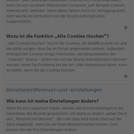
wenn Sie sich an einem öffentlichen Computer, zum Beispiel in einem
Internetcafé, befinden. Wenn diese Option nicht zur Verfügung steht,
dann wurde sie vermutlich von der Board-Administration
ausgeschaltet.
N
Wozu ist die Funktion „Alle Cookies löschen“?
ac
„Alle Cookies löschen“ löscht die Cookies, die phpBB erstellt hat und
h
die dafür sorgen, dass Sie im Forum angemeldet bleiben. Außerdem
o
ermöglichen Cookies einige Funktionen, wie beispielsweise den
b
„Gelesen“-Status – sofern sie von der Board-Administration aktiviert
en
wurden. Wenn Sie Probleme bei der An- oder Abmeldung haben, kann
es helfen, wenn Sie die Cookies löschen.
N
ac
Benutzerpräferenzen und -einstellungen
h
o
Wie kann ich meine Einstellungen ändern?
b
Wenn Sie sich registriert haben, werden alle Ihre Einstellungen in der
en
Datenbank des Boards gespeichert. Um diese zu ändern, gehen Sie in
den „Persönlichen Bereich“; der Link dazu wird meist oben auf der
Seite angezeigt, wenn Sie auf Ihren Benutzernamen klicken. Dort
können Sie alle Ihre Einstellungen ändern.