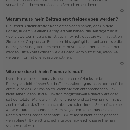
verwalten“ in Ihrem persönlichen Bereich erneut laden.
N
Warum muss mein Beitrag erst freigegeben werden?
ac
Die Board-Administration kann entschieden haben, dass in dem
h
Forum, in dem Sie einen Beitrag erstellt haben, die Beiträge zuerst
o
geprüft werden müssen. Es ist auch möglich, dass die Administration
b
Sie zu einer Gruppe von Benutzern hinzugefügt hat, bei denen sie die
en
Beiträge erst begutachten möchte, bevor sie auf der Seite sichtbar
werden. Bitte kontaktieren Sie die Board-Administration, wenn Sie
weitere Informationen dazu benötigen.
N
Wie markiere ich ein Thema als neu?
ac
Durch Klicken des „Thema als neu markieren“-Links in der
h
Beitragsansicht können Sie das Thema wieder ganz nach oben auf die
o
erste Seite des Forums holen. Wenn Sie den entsprechenden Link
b
nicht sehen, dann ist die Funktion möglicherweise deaktiviert oder
en
seit der letzten Markierung ist nicht genügend Zeit vergangen. Es ist
auch möglich, das Thema nach oben zu holen, indem Sie einfach eine
Antwort darauf schreiben. Stellen Sie jedoch sicher, dass Sie die
Regeln dieses Boards beachten! Es wird meist nicht gerne gesehen,
wenn ohne triftigen Grund auf alte oder abgeschlossene Themen
geantwortet wird.