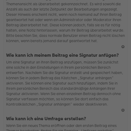
Themenansicht als überarbeitet gekennzeichnet. Es wird sowohl die
Anzahl als auch der letzte Zeitpunkt der Bearbeitungen angezeigt.
Dieser Hinweis erscheint nicht, wenn noch niemand auf Ihren Beitrag
geantwortet hat oder wenn ein Administrator oder Moderator Ihren
Beitrag überarbeitet hat. Diese können jedoch, falls sie es für nötig
halten, eine Notiz hinterlassen, warum Ihr Beitrag überarbeitet wurde.
Bitte beachten Sie, dass normale Benutzer einen Beitrag nicht löschen
können, wenn bereits jemand darauf geantwortet hat.
N
Wie kann ich meinem Beitrag eine Signatur anfügen?
ac
Um eine Signatur an Ihren Beitrag anzufügen, müssen Sie zunächst
h
eine solche in den Einstellungen in Ihrem persönlichen Bereich
o
entwerfen. Nachdem Sie die Signatur erstellt und gespeichert haben,
b
können Sie in jedem Beitrag das Kästchen „Signatur anhängen“
en
aktivieren. Sie können eine Signatur auch hinzufügen, indem Sie in
Ihrem persönlichen Bereich das standardmäßige Anhängen Ihrer
Signatur aktivieren. Wenn Sie einen einzelnen Beitrag dennoch ohne
Signatur verfassen möchten, so können Sie dort einfach das
Kontrollkästchen „Signatur anhängen“ wieder deaktivieren.
N
Wie kann ich eine Umfrage erstellen?
ac
Wenn Sie ein neues Thema eröffnen oder den ersten Beitrag eines
h
Themas bearbeiten, finden Sie ein Register „Umfrage erstellen“