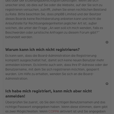
des oder der Erziehungsberechtigten benötigen. Wenn Sie sich
unsicher sind, ob dies auf Sie oder die Website, auf der Sie sich zu
registrieren versuchen, zutrifft, ziehen Sie einen rechtlichen Beistand
zu Rate. Bitte beachten Sie, dass phpBB Limited und der Besitzer
dieses Boards keine Rechtsberatung anbieten kann und nicht die
Anlaufstelle für Rechtsangelegenheiten jeglicher Art ist; außer
solchen, die unter der Frage „An wen soll ich mich wenden, falls es
Beschwerden oder juristische Anfragen zu diesem Forum gibt?“
behandelt werden.
N
Warum kann ich mich nicht registrieren?
ac
Es kann sein, dass die Board-Administration die Registrierung
h
komplett ausgeschaltet hat, damit sich keine neuen Benutzer mehr
o
anmelden können. Es könnte auch sein, dass Ihre IP-Adresse oder der
b
Benutzername, mit dem Sie sich registrieren möchten, gesperrt
en
wurden. Um Hilfe zu erhalten, wenden Sie sich an die Board-
Administration.
N
Ich habe mich registriert, kann mich aber nicht
ac
anmelden!
h
Überprüfen Sie zuerst, ob Sie den richtigen Benutzernamen und das
o
richtige Passwort eingegeben haben. Wenn diese stimmen, dann gibt
b
es zwei Möglichkeiten. Wenn
COPPA
aktiviert ist und Sie angegeben
en