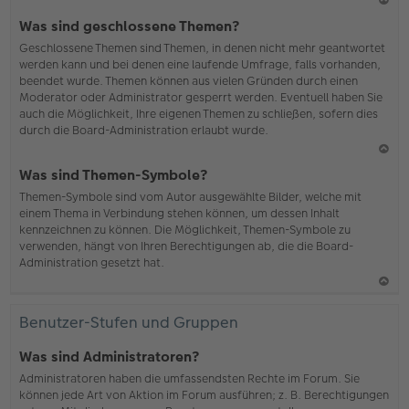
N
Was sind geschlossene Themen?
ac
Geschlossene Themen sind Themen, in denen nicht mehr geantwortet
h
werden kann und bei denen eine laufende Umfrage, falls vorhanden,
o
beendet wurde. Themen können aus vielen Gründen durch einen
b
Moderator oder Administrator gesperrt werden. Eventuell haben Sie
en
auch die Möglichkeit, Ihre eigenen Themen zu schließen, sofern dies
durch die Board-Administration erlaubt wurde.
N
Was sind Themen-Symbole?
ac
Themen-Symbole sind vom Autor ausgewählte Bilder, welche mit
h
einem Thema in Verbindung stehen können, um dessen Inhalt
o
kennzeichnen zu können. Die Möglichkeit, Themen-Symbole zu
b
verwenden, hängt von Ihren Berechtigungen ab, die die Board-
en
Administration gesetzt hat.
N
ac
Benutzer-Stufen und Gruppen
h
o
Was sind Administratoren?
b
Administratoren haben die umfassendsten Rechte im Forum. Sie
en
können jede Art von Aktion im Forum ausführen; z. B. Berechtigungen