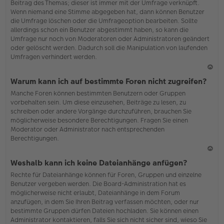
Beitrag des Themas; dieser ist immer mit der Umfrage verknüpft.
en
Wenn niemand eine Stimme abgegeben hat, dann können Benutzer
die Umfrage löschen oder die Umfrageoption bearbeiten. Sollte
allerdings schon ein Benutzer abgestimmt haben, so kann die
Umfrage nur noch von Moderatoren oder Administratoren geändert
oder gelöscht werden. Dadurch soll die Manipulation von laufenden
Umfragen verhindert werden.
N
Warum kann ich auf bestimmte Foren nicht zugreifen?
ac
Manche Foren können bestimmten Benutzern oder Gruppen
h
vorbehalten sein. Um diese einzusehen, Beiträge zu lesen, zu
o
schreiben oder andere Vorgänge durchzuführen, brauchen Sie
b
möglicherweise besondere Berechtigungen. Fragen Sie einen
en
Moderator oder Administrator nach entsprechenden
Berechtigungen.
N
Weshalb kann ich keine Dateianhänge anfügen?
ac
Rechte für Dateianhänge können für Foren, Gruppen und einzelne
h
Benutzer vergeben werden. Die Board-Administration hat es
o
möglicherweise nicht erlaubt, Dateianhänge in dem Forum
b
anzufügen, in dem Sie Ihren Beitrag verfassen möchten, oder nur
en
bestimmte Gruppen dürfen Dateien hochladen. Sie können einen
Administrator kontaktieren, falls Sie sich nicht sicher sind, wieso Sie