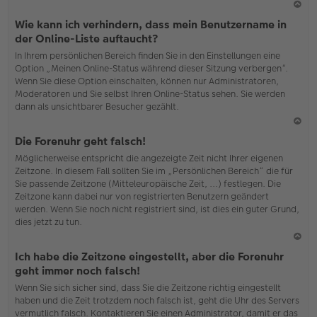
N
Wie kann ich verhindern, dass mein Benutzername in
ac
der Online-Liste auftaucht?
h
In Ihrem persönlichen Bereich finden Sie in den Einstellungen eine
o
Option „Meinen Online-Status während dieser Sitzung verbergen“.
b
Wenn Sie diese Option einschalten, können nur Administratoren,
en
Moderatoren und Sie selbst Ihren Online-Status sehen. Sie werden
dann als unsichtbarer Besucher gezählt.
N
Die Forenuhr geht falsch!
ac
Möglicherweise entspricht die angezeigte Zeit nicht Ihrer eigenen
h
Zeitzone. In diesem Fall sollten Sie im „Persönlichen Bereich“ die für
o
Sie passende Zeitzone (Mitteleuropäische Zeit, ...) festlegen. Die
b
Zeitzone kann dabei nur von registrierten Benutzern geändert
en
werden. Wenn Sie noch nicht registriert sind, ist dies ein guter Grund,
dies jetzt zu tun.
N
Ich habe die Zeitzone eingestellt, aber die Forenuhr
ac
geht immer noch falsch!
h
Wenn Sie sich sicher sind, dass Sie die Zeitzone richtig eingestellt
o
haben und die Zeit trotzdem noch falsch ist, geht die Uhr des Servers
b
vermutlich falsch. Kontaktieren Sie einen Administrator, damit er das
en