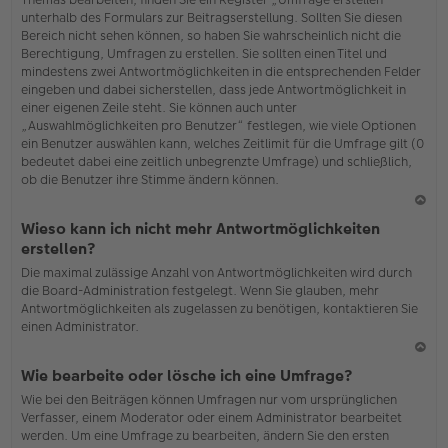
o
unterhalb des Formulars zur Beitragserstellung. Sollten Sie diesen
b
Bereich nicht sehen können, so haben Sie wahrscheinlich nicht die
en
Berechtigung, Umfragen zu erstellen. Sie sollten einen Titel und
mindestens zwei Antwortmöglichkeiten in die entsprechenden Felder
eingeben und dabei sicherstellen, dass jede Antwortmöglichkeit in
einer eigenen Zeile steht. Sie können auch unter
„Auswahlmöglichkeiten pro Benutzer“ festlegen, wie viele Optionen
ein Benutzer auswählen kann, welches Zeitlimit für die Umfrage gilt (0
bedeutet dabei eine zeitlich unbegrenzte Umfrage) und schließlich,
ob die Benutzer ihre Stimme ändern können.
N
Wieso kann ich nicht mehr Antwortmöglichkeiten
ac
erstellen?
h
Die maximal zulässige Anzahl von Antwortmöglichkeiten wird durch
o
die Board-Administration festgelegt. Wenn Sie glauben, mehr
b
Antwortmöglichkeiten als zugelassen zu benötigen, kontaktieren Sie
en
einen Administrator.
N
Wie bearbeite oder lösche ich eine Umfrage?
ac
Wie bei den Beiträgen können Umfragen nur vom ursprünglichen
h
Verfasser, einem Moderator oder einem Administrator bearbeitet
o
werden. Um eine Umfrage zu bearbeiten, ändern Sie den ersten
b