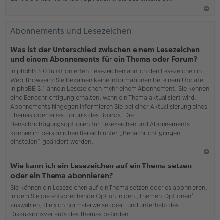
N
ac
Abonnements und Lesezeichen
h
o
Was ist der Unterschied zwischen einem Lesezeichen
b
und einem Abonnements für ein Thema oder Forum?
en
In phpBB 3.0 funktionierten Lesezeichen ähnlich den Lesezeichen in
Web-Browsern: Sie bekamen keine Informationen bei einem Update.
In phpBB 3.1 ähneln Lesezeichen mehr einem Abonnement: Sie können
eine Benachrichtigung erhalten, wenn ein Thema aktualisiert wird.
Abonnements hingegen informieren Sie bei einer Aktualisierung eines
Themas oder eines Forums des Boards. Die
Benachrichtigungsoptionen für Lesezeichen und Abonnements
können im persönlichen Bereich unter „Benachrichtigungen
einstellen“ geändert werden.
N
Wie kann ich ein Lesezeichen auf ein Thema setzen
ac
oder ein Thema abonnieren?
h
Sie können ein Lesezeichen auf ein Thema setzen oder es abonnieren,
o
in dem Sie die entsprechende Option in den „Themen-Optionen“
b
auswählen, die sich normalerweise ober- und unterhalb des
en
Diskussionsverlaufs des Themas befinden.