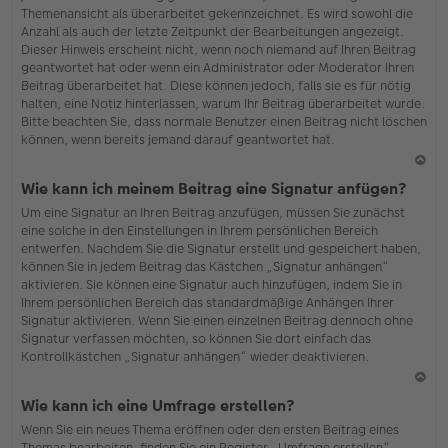
Themenansicht als überarbeitet gekennzeichnet. Es wird sowohl die
Anzahl als auch der letzte Zeitpunkt der Bearbeitungen angezeigt.
Dieser Hinweis erscheint nicht, wenn noch niemand auf Ihren Beitrag
geantwortet hat oder wenn ein Administrator oder Moderator Ihren
Beitrag überarbeitet hat. Diese können jedoch, falls sie es für nötig
halten, eine Notiz hinterlassen, warum Ihr Beitrag überarbeitet wurde.
Bitte beachten Sie, dass normale Benutzer einen Beitrag nicht löschen
können, wenn bereits jemand darauf geantwortet hat.
N
Wie kann ich meinem Beitrag eine Signatur anfügen?
ac
Um eine Signatur an Ihren Beitrag anzufügen, müssen Sie zunächst
h
eine solche in den Einstellungen in Ihrem persönlichen Bereich
o
entwerfen. Nachdem Sie die Signatur erstellt und gespeichert haben,
b
können Sie in jedem Beitrag das Kästchen „Signatur anhängen“
en
aktivieren. Sie können eine Signatur auch hinzufügen, indem Sie in
Ihrem persönlichen Bereich das standardmäßige Anhängen Ihrer
Signatur aktivieren. Wenn Sie einen einzelnen Beitrag dennoch ohne
Signatur verfassen möchten, so können Sie dort einfach das
Kontrollkästchen „Signatur anhängen“ wieder deaktivieren.
N
Wie kann ich eine Umfrage erstellen?
ac
Wenn Sie ein neues Thema eröffnen oder den ersten Beitrag eines
h
Themas bearbeiten, finden Sie ein Register „Umfrage erstellen“