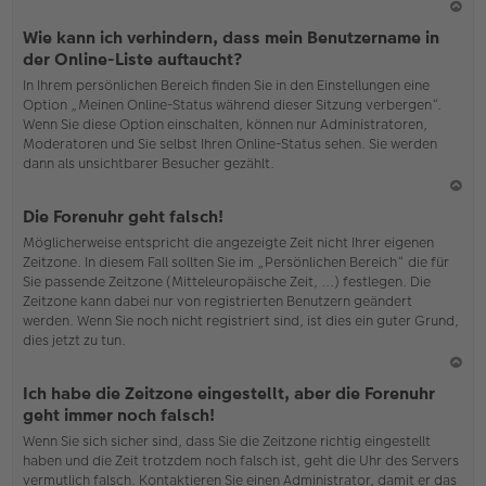
N
Wie kann ich verhindern, dass mein Benutzername in
ac
der Online-Liste auftaucht?
h
In Ihrem persönlichen Bereich finden Sie in den Einstellungen eine
o
Option „Meinen Online-Status während dieser Sitzung verbergen“.
b
Wenn Sie diese Option einschalten, können nur Administratoren,
en
Moderatoren und Sie selbst Ihren Online-Status sehen. Sie werden
dann als unsichtbarer Besucher gezählt.
N
Die Forenuhr geht falsch!
ac
Möglicherweise entspricht die angezeigte Zeit nicht Ihrer eigenen
h
Zeitzone. In diesem Fall sollten Sie im „Persönlichen Bereich“ die für
o
Sie passende Zeitzone (Mitteleuropäische Zeit, ...) festlegen. Die
b
Zeitzone kann dabei nur von registrierten Benutzern geändert
en
werden. Wenn Sie noch nicht registriert sind, ist dies ein guter Grund,
dies jetzt zu tun.
N
Ich habe die Zeitzone eingestellt, aber die Forenuhr
ac
geht immer noch falsch!
h
Wenn Sie sich sicher sind, dass Sie die Zeitzone richtig eingestellt
o
haben und die Zeit trotzdem noch falsch ist, geht die Uhr des Servers
b
vermutlich falsch. Kontaktieren Sie einen Administrator, damit er das
en