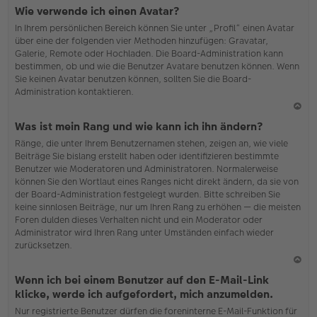
N
Wie verwende ich einen Avatar?
ac
In Ihrem persönlichen Bereich können Sie unter „Profil“ einen Avatar
h
über eine der folgenden vier Methoden hinzufügen: Gravatar,
o
Galerie, Remote oder Hochladen. Die Board-Administration kann
b
bestimmen, ob und wie die Benutzer Avatare benutzen können. Wenn
en
Sie keinen Avatar benutzen können, sollten Sie die Board-
Administration kontaktieren.
N
Was ist mein Rang und wie kann ich ihn ändern?
ac
Ränge, die unter Ihrem Benutzernamen stehen, zeigen an, wie viele
h
Beiträge Sie bislang erstellt haben oder identifizieren bestimmte
o
Benutzer wie Moderatoren und Administratoren. Normalerweise
b
können Sie den Wortlaut eines Ranges nicht direkt ändern, da sie von
en
der Board-Administration festgelegt wurden. Bitte schreiben Sie
keine sinnlosen Beiträge, nur um Ihren Rang zu erhöhen — die meisten
Foren dulden dieses Verhalten nicht und ein Moderator oder
Administrator wird Ihren Rang unter Umständen einfach wieder
zurücksetzen.
N
Wenn ich bei einem Benutzer auf den E-Mail-Link
ac
klicke, werde ich aufgefordert, mich anzumelden.
h
Nur registrierte Benutzer dürfen die foreninterne E-Mail-Funktion für
o