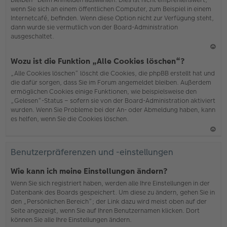
wenn Sie sich an einem öffentlichen Computer, zum Beispiel in einem
Internetcafé, befinden. Wenn diese Option nicht zur Verfügung steht,
dann wurde sie vermutlich von der Board-Administration
ausgeschaltet.
N
Wozu ist die Funktion „Alle Cookies löschen“?
ac
„Alle Cookies löschen“ löscht die Cookies, die phpBB erstellt hat und
h
die dafür sorgen, dass Sie im Forum angemeldet bleiben. Außerdem
o
ermöglichen Cookies einige Funktionen, wie beispielsweise den
b
„Gelesen“-Status – sofern sie von der Board-Administration aktiviert
en
wurden. Wenn Sie Probleme bei der An- oder Abmeldung haben, kann
es helfen, wenn Sie die Cookies löschen.
N
ac
Benutzerpräferenzen und -einstellungen
h
o
Wie kann ich meine Einstellungen ändern?
b
Wenn Sie sich registriert haben, werden alle Ihre Einstellungen in der
en
Datenbank des Boards gespeichert. Um diese zu ändern, gehen Sie in
den „Persönlichen Bereich“; der Link dazu wird meist oben auf der
Seite angezeigt, wenn Sie auf Ihren Benutzernamen klicken. Dort
können Sie alle Ihre Einstellungen ändern.