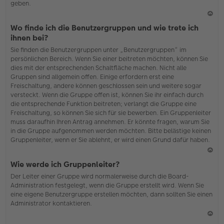
geben.
N
Wo finde ich die Benutzergruppen und wie trete ich
ac
ihnen bei?
h
Sie finden die Benutzergruppen unter „Benutzergruppen“ im
o
persönlichen Bereich. Wenn Sie einer beitreten möchten, können Sie
b
dies mit der entsprechenden Schaltfläche machen. Nicht alle
en
Gruppen sind allgemein offen. Einige erfordern erst eine
Freischaltung, andere können geschlossen sein und weitere sogar
versteckt. Wenn die Gruppe offen ist, können Sie ihr einfach durch
die entsprechende Funktion beitreten; verlangt die Gruppe eine
Freischaltung, so können Sie sich für sie bewerben. Ein Gruppenleiter
muss daraufhin Ihren Antrag annehmen. Er könnte fragen, warum Sie
in die Gruppe aufgenommen werden möchten. Bitte belästige keinen
Gruppenleiter, wenn er Sie ablehnt, er wird einen Grund dafür haben.
N
Wie werde ich Gruppenleiter?
ac
Der Leiter einer Gruppe wird normalerweise durch die Board-
h
Administration festgelegt, wenn die Gruppe erstellt wird. Wenn Sie
o
eine eigene Benutzergruppe erstellen möchten, dann sollten Sie einen
b
Administrator kontaktieren.
en
N