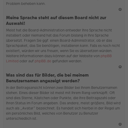
Problem beheben kann.
N
Meine Sprache steht auf diesem Board nicht zur
ac
Auswahl!
h
Meist hat die Board-Administration entweder Ihre Sprache nicht
o
installiert oder niemand hat das Forum bislang in Ihre Sprache
b
übersetzt. Fragen Sie ggf. einen Board-Administrator, ob er das
en
Sprachpaket, das Sie benötigen, installieren kann. Falls es noch nicht
existiert, würden wir uns freuen, wenn Sie es übersetzen würden.
Weitere Informationen dazu können auf der Website von
phpBB
Limited
oder auf
phpBB.de
gefunden werden.
N
Was sind das für Bilder, die bei meinem
ac
Benutzernamen angezeigt werden?
h
In der Beitragsansicht können zwei Bilder bei Ihrem Benutzernamen
o
stehen. Eines dieser Bilder ist meist mit Ihrem Rang verknüpft: Oft
b
sind dies Sterne, Kästchen oder Punkte, die Ihre Beitragszahl oder
en
Ihren Status im Forum angeben. Das andere, meist größere, Bild wird
auch als „Avatar“ bezeichnet. Es handelt sich hierbei in der Regel um
ein persönliches Bild, welches von Benutzer zu Benutzer
unterschiedlich ist.