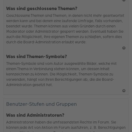
N
Was sind geschlossene Themen?
ac
Geschlossene Themen sind Themen, in denen nicht mehr geantwortet
h
werden kann und bei denen eine laufende Umfrage, falls vorhanden,
o
beendet wurde. Themen können aus vielen Gründen durch einen
b
Moderator oder Administrator gesperrt werden. Eventuell haben Sie
en
auch die Möglichkeit, Ihre eigenen Themen zu schließen, sofern dies
durch die Board-Administration erlaubt wurde.
N
Was sind Themen-Symbole?
ac
Themen-Symbole sind vom Autor ausgewählte Bilder, welche mit
h
einem Thema in Verbindung stehen können, um dessen Inhalt
o
kennzeichnen zu können. Die Möglichkeit, Themen-Symbole zu
b
verwenden, hängt von Ihren Berechtigungen ab, die die Board-
en
Administration gesetzt hat.
N
ac
Benutzer-Stufen und Gruppen
h
o
Was sind Administratoren?
b
Administratoren haben die umfassendsten Rechte im Forum. Sie
en
können jede Art von Aktion im Forum ausführen; z. B. Berechtigungen