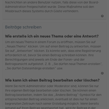
Nachrichten an andere Benutzer nutzen, falls diese von der Board-
b
Administration freigeschaltet wurde. Diese Maßnahme soll den
en
Missbrauch dieses Systems durch Gäste verhindern.
N
ac
Beiträge schreiben
h
o
Wie erstelle ich ein neues Thema oder eine Antwort?
b
Um ein neues Thema in einem Forum zu eröffnen, müssen Sie auf
en
„Neues Thema“ klicken. Um auf einen Beitrag zu antworten, müssen
Sie auf „Antworten“ klicken. Es könnte sein, dass eine Registrierung
erforderlich ist, bevor Sie einen Beitrag schreiben können. Ihre
Berechtigungen sind jeweils am Ende der Foren- und der
Beitragsansicht aufgelistet. Z. B. „Sie dürfen neue Themen erstellen“,
„Sie dürfen Dateianhänge erstellen“ usw.
N
Wie kann ich einen Beitrag bearbeiten oder löschen?
ac
Wenn Sie nicht Administrator oder Moderator sind, können Sie nur
h
Ihre eigenen Beiträge bearbeiten oder löschen. Sie können einen
o
Beitrag bearbeiten, indem Sie das „Ändere Beitrag“-Symbol für den
b
entsprechenden Beitrag anklicken; eventuell ist dies nur für einen
en
begrenzten Zeitraum nach seiner Erstellung möglich. Wenn bereits
jemand auf Ihren Beitrag geantwortet hat, wird Ihr Beitrag in der