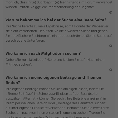
möglich, dass Ihr(e) Suchbegriff(e) hier nirgends im Forum verwendet
wurden. Prüfen Sie ggf. die Rechtschreibung der Begriffe!
N
Warum bekomme ich bei der Suche eine leere Seite?
ac
Ihre Suche lieferte zu viele Ergebnisse, somit konnte der Webserver
h
sie nicht verarbeiten. Benutzen Sie die erweiterte Suche und geben
o
Sie spezifischere Suchbegriffe ein oder beschränken Sie die Suche auf
b
verschiedene Unterforen.
en
N
Wie kann ich nach Mitgliedern suchen?
ac
Gehen Sie zur „Mitglieder“-Seite und klicken Sie auf „Nach einem
h
Mitglied suchen“.
o
b
en
N
Wie kann ich meine eigenen Beiträge und Themen
ac
finden?
h
Ihre eigenen Beiträge können Sie sich anzeigen lassen, indem Sie
o
„Eigene Beiträge“ im Schnellzugriff oben auf der Boardseite
b
auswählen. Alternativ können Sie auch „Ihre Beiträge anzeigen“ in
en
Ihrem persönlichen Bereich oder „Beiträge des Benutzers suchen“
auf Ihrer eigenen Profilseite verwenden. Benutzen Sie die erweiterte
Suche, um nach von Ihnen erstellen Themen zu suchen. Tragen Sie
dort die entsprechenden Optionen in die Suchmaske ein.