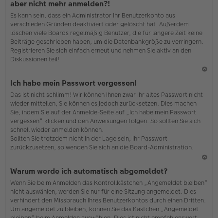
aber nicht mehr anmelden?!
h
Es kann sein, dass ein Administrator Ihr Benutzerkonto aus
o
verschieden Gründen deaktiviert oder gelöscht hat. Außerdem
b
löschen viele Boards regelmäßig Benutzer, die für längere Zeit keine
en
Beiträge geschrieben haben, um die Datenbankgröße zu verringern.
Registrieren Sie sich einfach erneut und nehmen Sie aktiv an den
Diskussionen teil!
N
Ich habe mein Passwort vergessen!
ac
Das ist nicht schlimm! Wir können Ihnen zwar Ihr altes Passwort nicht
h
wieder mitteilen, Sie können es jedoch zurücksetzen. Dies machen
o
Sie, indem Sie auf der Anmelde-Seite auf „Ich habe mein Passwort
b
vergessen“ klicken und den Anweisungen folgen. So sollten Sie sich
en
schnell wieder anmelden können.
Sollten Sie trotzdem nicht in der Lage sein, Ihr Passwort
zurückzusetzen, so wenden Sie sich an die Board-Administration.
N
Warum werde ich automatisch abgemeldet?
ac
Wenn Sie beim Anmelden das Kontrollkästchen „Angemeldet bleiben“
h
nicht auswählen, werden Sie nur für eine Sitzung angemeldet. Dies
o
verhindert den Missbrauch Ihres Benutzerkontos durch einen Dritten.
b
Um angemeldet zu bleiben, können Sie das Kästchen „Angemeldet
en
bleiben“ beim Anmelden auswählen. Dies ist nicht empfehlenswert,