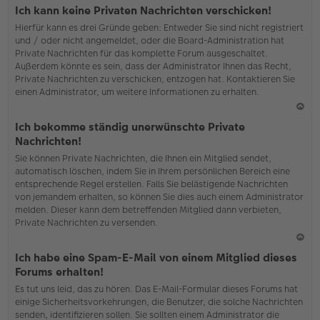
o
Ich kann keine Privaten Nachrichten verschicken!
b
Hierfür kann es drei Gründe geben: Entweder Sie sind nicht registriert
en
und / oder nicht angemeldet, oder die Board-Administration hat
Private Nachrichten für das komplette Forum ausgeschaltet.
Außerdem könnte es sein, dass der Administrator Ihnen das Recht,
Private Nachrichten zu verschicken, entzogen hat. Kontaktieren Sie
einen Administrator, um weitere Informationen zu erhalten.
N
Ich bekomme ständig unerwünschte Private
ac
Nachrichten!
h
Sie können Private Nachrichten, die Ihnen ein Mitglied sendet,
o
automatisch löschen, indem Sie in Ihrem persönlichen Bereich eine
b
entsprechende Regel erstellen. Falls Sie belästigende Nachrichten
en
von jemandem erhalten, so können Sie dies auch einem Administrator
melden. Dieser kann dem betreffenden Mitglied dann verbieten,
Private Nachrichten zu versenden.
N
Ich habe eine Spam-E-Mail von einem Mitglied dieses
ac
Forums erhalten!
h
Es tut uns leid, das zu hören. Das E-Mail-Formular dieses Forums hat
o
einige Sicherheitsvorkehrungen, die Benutzer, die solche Nachrichten
b
senden, identifizieren sollen. Sie sollten einem Administrator die
en