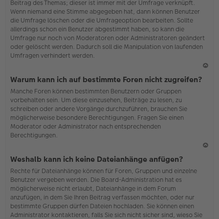
Beitrag des Themas; dieser ist immer mit der Umfrage verknüpft.
en
Wenn niemand eine Stimme abgegeben hat, dann können Benutzer
die Umfrage löschen oder die Umfrageoption bearbeiten. Sollte
allerdings schon ein Benutzer abgestimmt haben, so kann die
Umfrage nur noch von Moderatoren oder Administratoren geändert
oder gelöscht werden. Dadurch soll die Manipulation von laufenden
Umfragen verhindert werden.
N
Warum kann ich auf bestimmte Foren nicht zugreifen?
ac
Manche Foren können bestimmten Benutzern oder Gruppen
h
vorbehalten sein. Um diese einzusehen, Beiträge zu lesen, zu
o
schreiben oder andere Vorgänge durchzuführen, brauchen Sie
b
möglicherweise besondere Berechtigungen. Fragen Sie einen
en
Moderator oder Administrator nach entsprechenden
Berechtigungen.
N
Weshalb kann ich keine Dateianhänge anfügen?
ac
Rechte für Dateianhänge können für Foren, Gruppen und einzelne
h
Benutzer vergeben werden. Die Board-Administration hat es
o
möglicherweise nicht erlaubt, Dateianhänge in dem Forum
b
anzufügen, in dem Sie Ihren Beitrag verfassen möchten, oder nur
en
bestimmte Gruppen dürfen Dateien hochladen. Sie können einen
Administrator kontaktieren, falls Sie sich nicht sicher sind, wieso Sie