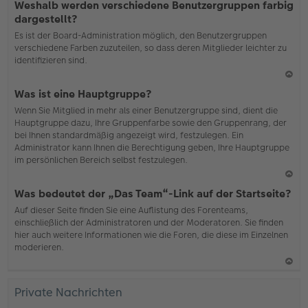
Weshalb werden verschiedene Benutzergruppen farbig
ac
dargestellt?
h
Es ist der Board-Administration möglich, den Benutzergruppen
o
verschiedene Farben zuzuteilen, so dass deren Mitglieder leichter zu
b
identifizieren sind.
en
N
Was ist eine Hauptgruppe?
ac
Wenn Sie Mitglied in mehr als einer Benutzergruppe sind, dient die
h
Hauptgruppe dazu, Ihre Gruppenfarbe sowie den Gruppenrang, der
o
bei Ihnen standardmäßig angezeigt wird, festzulegen. Ein
b
Administrator kann Ihnen die Berechtigung geben, Ihre Hauptgruppe
en
im persönlichen Bereich selbst festzulegen.
N
Was bedeutet der „Das Team“-Link auf der Startseite?
ac
Auf dieser Seite finden Sie eine Auflistung des Forenteams,
h
einschließlich der Administratoren und der Moderatoren. Sie finden
o
hier auch weitere Informationen wie die Foren, die diese im Einzelnen
b
moderieren.
en
N
ac
Private Nachrichten
h