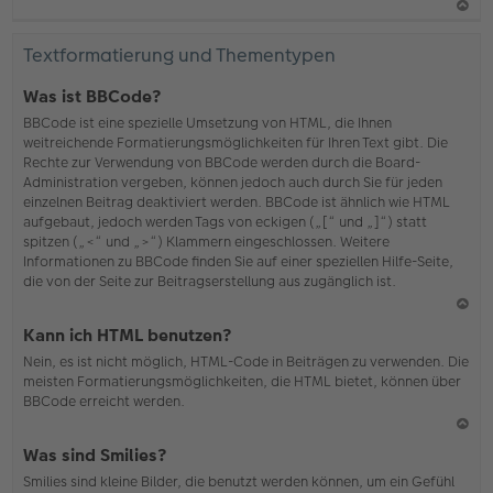
N
ac
Textformatierung und Thementypen
h
o
Was ist BBCode?
b
BBCode ist eine spezielle Umsetzung von HTML, die Ihnen
en
weitreichende Formatierungsmöglichkeiten für Ihren Text gibt. Die
Rechte zur Verwendung von BBCode werden durch die Board-
Administration vergeben, können jedoch auch durch Sie für jeden
einzelnen Beitrag deaktiviert werden. BBCode ist ähnlich wie HTML
aufgebaut, jedoch werden Tags von eckigen („[“ und „]“) statt
spitzen („<“ und „>“) Klammern eingeschlossen. Weitere
Informationen zu BBCode finden Sie auf einer speziellen Hilfe-Seite,
die von der Seite zur Beitragserstellung aus zugänglich ist.
N
Kann ich HTML benutzen?
ac
Nein, es ist nicht möglich, HTML-Code in Beiträgen zu verwenden. Die
h
meisten Formatierungsmöglichkeiten, die HTML bietet, können über
o
BBCode erreicht werden.
b
en
N
Was sind Smilies?
ac
Smilies sind kleine Bilder, die benutzt werden können, um ein Gefühl
h