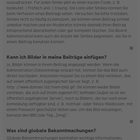
auszudrücken. Für jeden Smilie gibt es einen kurzen Code, z. B.
o
bedeutet :) fröhlich und :( traurig. Die Liste aller Smilies können Sie
b
beim Verfassen eines Beitrags sehen. Versuchen Sie bitte trotzdem,
en
Smilies nicht zu häufig zu benutzen, sie können einen Beitrag schnell
unlesbar machen und ein Moderator könnte deshalb Ihren Beitrag
entsprechend überarbeiten oder gar komplett löschen. Die Board-
Administration kann auch die Anzahl der Smilies begrenzen, die Sie in
einem Beitrag benutzen können.
N
Kann ich Bilder in meine Beiträge einfügen?
ac
Ja, Bilder können in Ihrem Beitrag angezeigt werden. Wenn die
h
Administration Dateianhänge erlaubt hat, können Sie das Bild auch
o
direkt hochladen. Ansonsten müssen Sie zu einem Bild verlinken, das
b
auf einem öffentlich zugänglichen Server liegt, z. B.
en
http://www.domain.tld/mein-bild.gif. Sie können weder Bilder
verlinken, die sich auf Ihrem eigenen PC befinden (außer es ist ein
öffentlich zugänglicher Server), noch zu Bildern, die nur nach einer
Anmeldung verfügbar sind, z. B. Hotmail- oder Yahoo-Mailboxen, mit
einem Passwort geschützte Seiten usw. Um das Bild anzuzeigen,
benutze den BBCode-Tag „[img]“.
N
Was sind globale Bekanntmachungen?
ac
Globale Bekanntmachungen beinhalten wichtige Informationen,
h