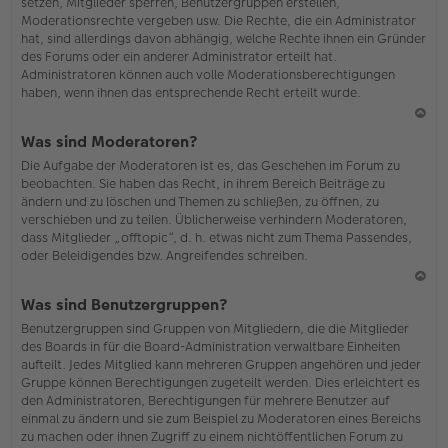
setzen, Mitglieder sperren, Benutzergruppen erstellen,
Moderationsrechte vergeben usw. Die Rechte, die ein Administrator
hat, sind allerdings davon abhängig, welche Rechte ihnen ein Gründer
des Forums oder ein anderer Administrator erteilt hat.
Administratoren können auch volle Moderationsberechtigungen
haben, wenn ihnen das entsprechende Recht erteilt wurde.
N
Was sind Moderatoren?
ac
Die Aufgabe der Moderatoren ist es, das Geschehen im Forum zu
h
beobachten. Sie haben das Recht, in ihrem Bereich Beiträge zu
o
ändern und zu löschen und Themen zu schließen, zu öffnen, zu
b
verschieben und zu teilen. Üblicherweise verhindern Moderatoren,
en
dass Mitglieder „offtopic“, d. h. etwas nicht zum Thema Passendes,
oder Beleidigendes bzw. Angreifendes schreiben.
N
Was sind Benutzergruppen?
ac
Benutzergruppen sind Gruppen von Mitgliedern, die die Mitglieder
h
des Boards in für die Board-Administration verwaltbare Einheiten
o
aufteilt. Jedes Mitglied kann mehreren Gruppen angehören und jeder
b
Gruppe können Berechtigungen zugeteilt werden. Dies erleichtert es
en
den Administratoren, Berechtigungen für mehrere Benutzer auf
einmal zu ändern und sie zum Beispiel zu Moderatoren eines Bereichs
zu machen oder ihnen Zugriff zu einem nichtöffentlichen Forum zu