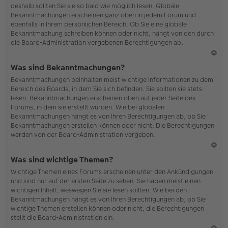
deshalb sollten Sie sie so bald wie möglich lesen. Globale
o
Bekanntmachungen erscheinen ganz oben in jedem Forum und
b
ebenfalls in Ihrem persönlichen Bereich. Ob Sie eine globale
en
Bekanntmachung schreiben können oder nicht, hängt von den durch
die Board-Administration vergebenen Berechtigungen ab.
N
Was sind Bekanntmachungen?
ac
Bekanntmachungen beinhalten meist wichtige Informationen zu dem
h
Bereich des Boards, in dem Sie sich befinden. Sie sollten sie stets
o
lesen. Bekanntmachungen erscheinen oben auf jeder Seite des
b
Forums, in dem sie erstellt wurden. Wie bei globalen
en
Bekanntmachungen hängt es von Ihren Berechtigungen ab, ob Sie
Bekanntmachungen erstellen können oder nicht. Die Berechtigungen
werden von der Board-Administration vergeben.
N
Was sind wichtige Themen?
ac
Wichtige Themen eines Forums erscheinen unter den Ankündigungen
h
und sind nur auf der ersten Seite zu sehen. Sie haben meist einen
o
wichtigen Inhalt, weswegen Sie sie lesen sollten. Wie bei den
b
Bekanntmachungen hängt es von Ihren Berechtigungen ab, ob Sie
en
wichtige Themen erstellen können oder nicht; die Berechtigungen
stellt die Board-Administration ein.