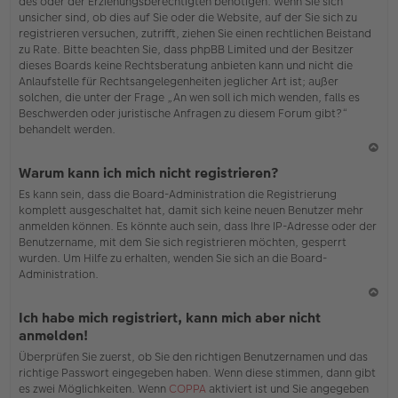
des oder der Erziehungsberechtigten benötigen. Wenn Sie sich
unsicher sind, ob dies auf Sie oder die Website, auf der Sie sich zu
registrieren versuchen, zutrifft, ziehen Sie einen rechtlichen Beistand
zu Rate. Bitte beachten Sie, dass phpBB Limited und der Besitzer
dieses Boards keine Rechtsberatung anbieten kann und nicht die
Anlaufstelle für Rechtsangelegenheiten jeglicher Art ist; außer
solchen, die unter der Frage „An wen soll ich mich wenden, falls es
Beschwerden oder juristische Anfragen zu diesem Forum gibt?“
behandelt werden.
N
Warum kann ich mich nicht registrieren?
ac
Es kann sein, dass die Board-Administration die Registrierung
h
komplett ausgeschaltet hat, damit sich keine neuen Benutzer mehr
o
anmelden können. Es könnte auch sein, dass Ihre IP-Adresse oder der
b
Benutzername, mit dem Sie sich registrieren möchten, gesperrt
en
wurden. Um Hilfe zu erhalten, wenden Sie sich an die Board-
Administration.
N
Ich habe mich registriert, kann mich aber nicht
ac
anmelden!
h
Überprüfen Sie zuerst, ob Sie den richtigen Benutzernamen und das
o
richtige Passwort eingegeben haben. Wenn diese stimmen, dann gibt
b
es zwei Möglichkeiten. Wenn
COPPA
aktiviert ist und Sie angegeben
en