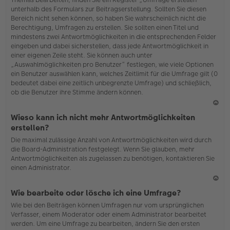
o
unterhalb des Formulars zur Beitragserstellung. Sollten Sie diesen
b
Bereich nicht sehen können, so haben Sie wahrscheinlich nicht die
en
Berechtigung, Umfragen zu erstellen. Sie sollten einen Titel und
mindestens zwei Antwortmöglichkeiten in die entsprechenden Felder
eingeben und dabei sicherstellen, dass jede Antwortmöglichkeit in
einer eigenen Zeile steht. Sie können auch unter
„Auswahlmöglichkeiten pro Benutzer“ festlegen, wie viele Optionen
ein Benutzer auswählen kann, welches Zeitlimit für die Umfrage gilt (0
bedeutet dabei eine zeitlich unbegrenzte Umfrage) und schließlich,
ob die Benutzer ihre Stimme ändern können.
N
Wieso kann ich nicht mehr Antwortmöglichkeiten
ac
erstellen?
h
Die maximal zulässige Anzahl von Antwortmöglichkeiten wird durch
o
die Board-Administration festgelegt. Wenn Sie glauben, mehr
b
Antwortmöglichkeiten als zugelassen zu benötigen, kontaktieren Sie
en
einen Administrator.
N
Wie bearbeite oder lösche ich eine Umfrage?
ac
Wie bei den Beiträgen können Umfragen nur vom ursprünglichen
h
Verfasser, einem Moderator oder einem Administrator bearbeitet
o
werden. Um eine Umfrage zu bearbeiten, ändern Sie den ersten
b