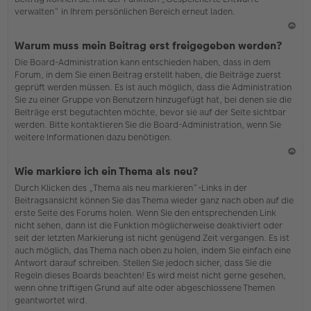
verwalten“ in Ihrem persönlichen Bereich erneut laden.
N
Warum muss mein Beitrag erst freigegeben werden?
ac
Die Board-Administration kann entschieden haben, dass in dem
h
Forum, in dem Sie einen Beitrag erstellt haben, die Beiträge zuerst
o
geprüft werden müssen. Es ist auch möglich, dass die Administration
b
Sie zu einer Gruppe von Benutzern hinzugefügt hat, bei denen sie die
en
Beiträge erst begutachten möchte, bevor sie auf der Seite sichtbar
werden. Bitte kontaktieren Sie die Board-Administration, wenn Sie
weitere Informationen dazu benötigen.
N
Wie markiere ich ein Thema als neu?
ac
Durch Klicken des „Thema als neu markieren“-Links in der
h
Beitragsansicht können Sie das Thema wieder ganz nach oben auf die
o
erste Seite des Forums holen. Wenn Sie den entsprechenden Link
b
nicht sehen, dann ist die Funktion möglicherweise deaktiviert oder
en
seit der letzten Markierung ist nicht genügend Zeit vergangen. Es ist
auch möglich, das Thema nach oben zu holen, indem Sie einfach eine
Antwort darauf schreiben. Stellen Sie jedoch sicher, dass Sie die
Regeln dieses Boards beachten! Es wird meist nicht gerne gesehen,
wenn ohne triftigen Grund auf alte oder abgeschlossene Themen
geantwortet wird.