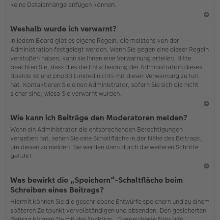
keine Dateianhänge anfügen können.
N
Weshalb wurde ich verwarnt?
ac
In jedem Board gibt es eigene Regeln, die meistens von der
h
Administration festgelegt werden. Wenn Sie gegen eine dieser Regeln
o
verstoßen haben, kann sie Ihnen eine Verwarnung erteilen. Bitte
b
beachten Sie, dass dies die Entscheidung der Administration dieses
en
Boards ist und phpBB Limited nichts mit dieser Verwarnung zu tun
hat. Kontaktieren Sie einen Administrator, sofern Sie sich die nicht
sicher sind, wieso Sie verwarnt wurden.
N
Wie kann ich Beiträge den Moderatoren melden?
ac
Wenn ein Administrator die entsprechenden Berechtigungen
h
vergeben hat, sehen Sie eine Schaltfläche in der Nähe des Beitrags,
o
um diesen zu melden. Sie werden dann durch die weiteren Schritte
b
geführt.
en
N
Was bewirkt die „Speichern“-Schaltfläche beim
ac
Schreiben eines Beitrags?
h
Hiermit können Sie die geschriebene Entwürfe speichern und zu einem
o
späteren Zeitpunkt vervollständigen und absenden. Den gesicherten
b
Beitrag können Sie mit der Funktion „Gespeicherte Entwürfe
en