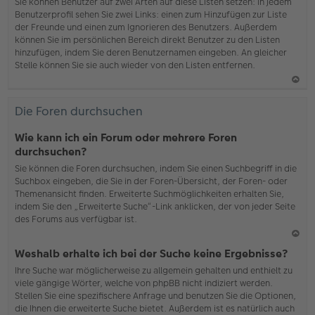
b
Sie können Benutzer auf zwei Arten auf diese Listen setzen: In jedem
en
Benutzerprofil sehen Sie zwei Links: einen zum Hinzufügen zur Liste
der Freunde und einen zum Ignorieren des Benutzers. Außerdem
können Sie im persönlichen Bereich direkt Benutzer zu den Listen
hinzufügen, indem Sie deren Benutzernamen eingeben. An gleicher
Stelle können Sie sie auch wieder von den Listen entfernen.
N
ac
Die Foren durchsuchen
h
o
Wie kann ich ein Forum oder mehrere Foren
b
durchsuchen?
en
Sie können die Foren durchsuchen, indem Sie einen Suchbegriff in die
Suchbox eingeben, die Sie in der Foren-Übersicht, der Foren- oder
Themenansicht finden. Erweiterte Suchmöglichkeiten erhalten Sie,
indem Sie den „Erweiterte Suche“-Link anklicken, der von jeder Seite
des Forums aus verfügbar ist.
N
Weshalb erhalte ich bei der Suche keine Ergebnisse?
ac
Ihre Suche war möglicherweise zu allgemein gehalten und enthielt zu
h
viele gängige Wörter, welche von phpBB nicht indiziert werden.
o
Stellen Sie eine spezifischere Anfrage und benutzen Sie die Optionen,
b
die Ihnen die erweiterte Suche bietet. Außerdem ist es natürlich auch
en