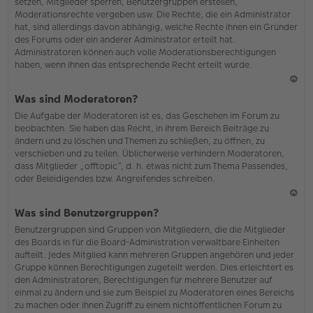
setzen, Mitglieder sperren, Benutzergruppen erstellen,
Moderationsrechte vergeben usw. Die Rechte, die ein Administrator
hat, sind allerdings davon abhängig, welche Rechte ihnen ein Gründer
des Forums oder ein anderer Administrator erteilt hat.
Administratoren können auch volle Moderationsberechtigungen
haben, wenn ihnen das entsprechende Recht erteilt wurde.
N
Was sind Moderatoren?
ac
Die Aufgabe der Moderatoren ist es, das Geschehen im Forum zu
h
beobachten. Sie haben das Recht, in ihrem Bereich Beiträge zu
o
ändern und zu löschen und Themen zu schließen, zu öffnen, zu
b
verschieben und zu teilen. Üblicherweise verhindern Moderatoren,
en
dass Mitglieder „offtopic“, d. h. etwas nicht zum Thema Passendes,
oder Beleidigendes bzw. Angreifendes schreiben.
N
Was sind Benutzergruppen?
ac
Benutzergruppen sind Gruppen von Mitgliedern, die die Mitglieder
h
des Boards in für die Board-Administration verwaltbare Einheiten
o
aufteilt. Jedes Mitglied kann mehreren Gruppen angehören und jeder
b
Gruppe können Berechtigungen zugeteilt werden. Dies erleichtert es
en
den Administratoren, Berechtigungen für mehrere Benutzer auf
einmal zu ändern und sie zum Beispiel zu Moderatoren eines Bereichs
zu machen oder ihnen Zugriff zu einem nichtöffentlichen Forum zu