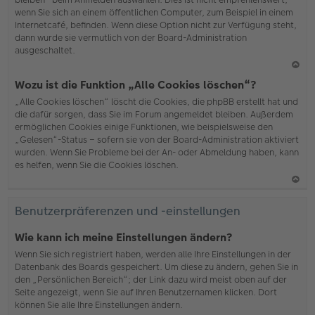
wenn Sie sich an einem öffentlichen Computer, zum Beispiel in einem
Internetcafé, befinden. Wenn diese Option nicht zur Verfügung steht,
dann wurde sie vermutlich von der Board-Administration
ausgeschaltet.
N
Wozu ist die Funktion „Alle Cookies löschen“?
ac
„Alle Cookies löschen“ löscht die Cookies, die phpBB erstellt hat und
h
die dafür sorgen, dass Sie im Forum angemeldet bleiben. Außerdem
o
ermöglichen Cookies einige Funktionen, wie beispielsweise den
b
„Gelesen“-Status – sofern sie von der Board-Administration aktiviert
en
wurden. Wenn Sie Probleme bei der An- oder Abmeldung haben, kann
es helfen, wenn Sie die Cookies löschen.
N
ac
Benutzerpräferenzen und -einstellungen
h
o
Wie kann ich meine Einstellungen ändern?
b
Wenn Sie sich registriert haben, werden alle Ihre Einstellungen in der
en
Datenbank des Boards gespeichert. Um diese zu ändern, gehen Sie in
den „Persönlichen Bereich“; der Link dazu wird meist oben auf der
Seite angezeigt, wenn Sie auf Ihren Benutzernamen klicken. Dort
können Sie alle Ihre Einstellungen ändern.