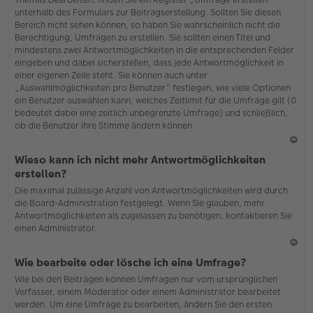
o
unterhalb des Formulars zur Beitragserstellung. Sollten Sie diesen
b
Bereich nicht sehen können, so haben Sie wahrscheinlich nicht die
en
Berechtigung, Umfragen zu erstellen. Sie sollten einen Titel und
mindestens zwei Antwortmöglichkeiten in die entsprechenden Felder
eingeben und dabei sicherstellen, dass jede Antwortmöglichkeit in
einer eigenen Zeile steht. Sie können auch unter
„Auswahlmöglichkeiten pro Benutzer“ festlegen, wie viele Optionen
ein Benutzer auswählen kann, welches Zeitlimit für die Umfrage gilt (0
bedeutet dabei eine zeitlich unbegrenzte Umfrage) und schließlich,
ob die Benutzer ihre Stimme ändern können.
N
Wieso kann ich nicht mehr Antwortmöglichkeiten
ac
erstellen?
h
Die maximal zulässige Anzahl von Antwortmöglichkeiten wird durch
o
die Board-Administration festgelegt. Wenn Sie glauben, mehr
b
Antwortmöglichkeiten als zugelassen zu benötigen, kontaktieren Sie
en
einen Administrator.
N
Wie bearbeite oder lösche ich eine Umfrage?
ac
Wie bei den Beiträgen können Umfragen nur vom ursprünglichen
h
Verfasser, einem Moderator oder einem Administrator bearbeitet
o
werden. Um eine Umfrage zu bearbeiten, ändern Sie den ersten
b