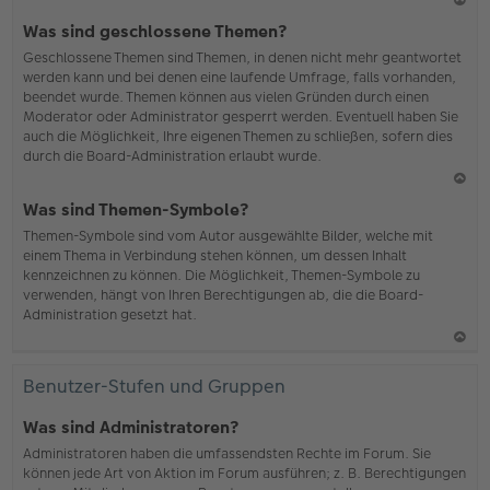
N
Was sind geschlossene Themen?
ac
Geschlossene Themen sind Themen, in denen nicht mehr geantwortet
h
werden kann und bei denen eine laufende Umfrage, falls vorhanden,
o
beendet wurde. Themen können aus vielen Gründen durch einen
b
Moderator oder Administrator gesperrt werden. Eventuell haben Sie
en
auch die Möglichkeit, Ihre eigenen Themen zu schließen, sofern dies
durch die Board-Administration erlaubt wurde.
N
Was sind Themen-Symbole?
ac
Themen-Symbole sind vom Autor ausgewählte Bilder, welche mit
h
einem Thema in Verbindung stehen können, um dessen Inhalt
o
kennzeichnen zu können. Die Möglichkeit, Themen-Symbole zu
b
verwenden, hängt von Ihren Berechtigungen ab, die die Board-
en
Administration gesetzt hat.
N
ac
Benutzer-Stufen und Gruppen
h
o
Was sind Administratoren?
b
Administratoren haben die umfassendsten Rechte im Forum. Sie
en
können jede Art von Aktion im Forum ausführen; z. B. Berechtigungen