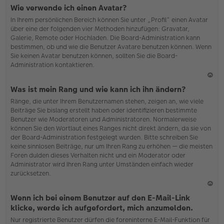
N
Wie verwende ich einen Avatar?
ac
In Ihrem persönlichen Bereich können Sie unter „Profil“ einen Avatar
h
über eine der folgenden vier Methoden hinzufügen: Gravatar,
o
Galerie, Remote oder Hochladen. Die Board-Administration kann
b
bestimmen, ob und wie die Benutzer Avatare benutzen können. Wenn
en
Sie keinen Avatar benutzen können, sollten Sie die Board-
Administration kontaktieren.
N
Was ist mein Rang und wie kann ich ihn ändern?
ac
Ränge, die unter Ihrem Benutzernamen stehen, zeigen an, wie viele
h
Beiträge Sie bislang erstellt haben oder identifizieren bestimmte
o
Benutzer wie Moderatoren und Administratoren. Normalerweise
b
können Sie den Wortlaut eines Ranges nicht direkt ändern, da sie von
en
der Board-Administration festgelegt wurden. Bitte schreiben Sie
keine sinnlosen Beiträge, nur um Ihren Rang zu erhöhen — die meisten
Foren dulden dieses Verhalten nicht und ein Moderator oder
Administrator wird Ihren Rang unter Umständen einfach wieder
zurücksetzen.
N
Wenn ich bei einem Benutzer auf den E-Mail-Link
ac
klicke, werde ich aufgefordert, mich anzumelden.
h
Nur registrierte Benutzer dürfen die foreninterne E-Mail-Funktion für
o