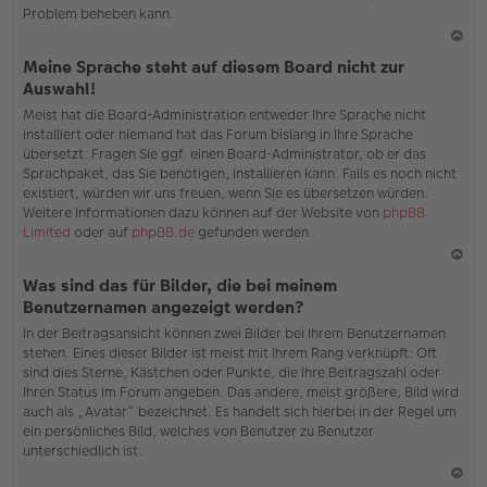
Problem beheben kann.
N
Meine Sprache steht auf diesem Board nicht zur
ac
Auswahl!
h
Meist hat die Board-Administration entweder Ihre Sprache nicht
o
installiert oder niemand hat das Forum bislang in Ihre Sprache
b
übersetzt. Fragen Sie ggf. einen Board-Administrator, ob er das
en
Sprachpaket, das Sie benötigen, installieren kann. Falls es noch nicht
existiert, würden wir uns freuen, wenn Sie es übersetzen würden.
Weitere Informationen dazu können auf der Website von
phpBB
Limited
oder auf
phpBB.de
gefunden werden.
N
Was sind das für Bilder, die bei meinem
ac
Benutzernamen angezeigt werden?
h
In der Beitragsansicht können zwei Bilder bei Ihrem Benutzernamen
o
stehen. Eines dieser Bilder ist meist mit Ihrem Rang verknüpft: Oft
b
sind dies Sterne, Kästchen oder Punkte, die Ihre Beitragszahl oder
en
Ihren Status im Forum angeben. Das andere, meist größere, Bild wird
auch als „Avatar“ bezeichnet. Es handelt sich hierbei in der Regel um
ein persönliches Bild, welches von Benutzer zu Benutzer
unterschiedlich ist.