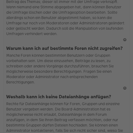
Beitrag des Themas; dieser ist immer mit der Umfrage verknüpft.
en
Wenn niemand eine Stimme abgegeben hat, dann können Benutzer
die Umfrage löschen oder die Umfrageoption bearbeiten. Sollte
allerdings schon ein Benutzer abgestimmt haben, so kann die
Umfrage nur noch von Moderatoren oder Administratoren geändert
oder gelöscht werden. Dadurch soll die Manipulation von laufenden
Umfragen verhindert werden.
N
Warum kann ich auf bestimmte Foren nicht zugreifen?
ac
Manche Foren können bestimmten Benutzern oder Gruppen
h
vorbehalten sein. Um diese einzusehen, Beiträge zu lesen, zu
o
schreiben oder andere Vorgänge durchzuführen, brauchen Sie
b
möglicherweise besondere Berechtigungen. Fragen Sie einen
en
Moderator oder Administrator nach entsprechenden
Berechtigungen.
N
Weshalb kann ich keine Dateianhänge anfügen?
ac
Rechte für Dateianhänge können für Foren, Gruppen und einzelne
h
Benutzer vergeben werden. Die Board-Administration hat es
o
möglicherweise nicht erlaubt, Dateianhänge in dem Forum
b
anzufügen, in dem Sie Ihren Beitrag verfassen möchten, oder nur
en
bestimmte Gruppen dürfen Dateien hochladen. Sie können einen
Administrator kontaktieren, falls Sie sich nicht sicher sind, wieso Sie