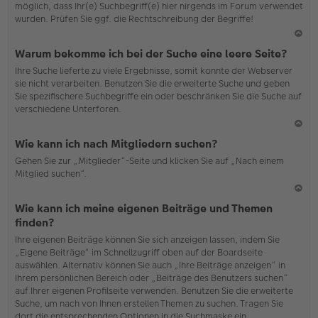
möglich, dass Ihr(e) Suchbegriff(e) hier nirgends im Forum verwendet
wurden. Prüfen Sie ggf. die Rechtschreibung der Begriffe!
N
Warum bekomme ich bei der Suche eine leere Seite?
ac
Ihre Suche lieferte zu viele Ergebnisse, somit konnte der Webserver
h
sie nicht verarbeiten. Benutzen Sie die erweiterte Suche und geben
o
Sie spezifischere Suchbegriffe ein oder beschränken Sie die Suche auf
b
verschiedene Unterforen.
en
N
Wie kann ich nach Mitgliedern suchen?
ac
Gehen Sie zur „Mitglieder“-Seite und klicken Sie auf „Nach einem
h
Mitglied suchen“.
o
b
en
N
Wie kann ich meine eigenen Beiträge und Themen
ac
finden?
h
Ihre eigenen Beiträge können Sie sich anzeigen lassen, indem Sie
o
„Eigene Beiträge“ im Schnellzugriff oben auf der Boardseite
b
auswählen. Alternativ können Sie auch „Ihre Beiträge anzeigen“ in
en
Ihrem persönlichen Bereich oder „Beiträge des Benutzers suchen“
auf Ihrer eigenen Profilseite verwenden. Benutzen Sie die erweiterte
Suche, um nach von Ihnen erstellen Themen zu suchen. Tragen Sie
dort die entsprechenden Optionen in die Suchmaske ein.