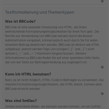
N
ac
Textformatierung und Thementypen
h
o
Was ist BBCode?
b
BBCode ist eine spezielle Umsetzung von HTML, die Ihnen
en
weitreichende Formatierungsmöglichkeiten für Ihren Text gibt. Die
Rechte zur Verwendung von BBCode werden durch die Board-
Administration vergeben, können jedoch auch durch Sie für jeden
einzelnen Beitrag deaktiviert werden. BBCode ist ähnlich wie HTML
aufgebaut, jedoch werden Tags von eckigen („[“ und „]“) statt
spitzen („<“ und „>“) Klammern eingeschlossen. Weitere
Informationen zu BBCode finden Sie auf einer speziellen Hilfe-Seite,
die von der Seite zur Beitragserstellung aus zugänglich ist.
N
Kann ich HTML benutzen?
ac
Nein, es ist nicht möglich, HTML-Code in Beiträgen zu verwenden. Die
h
meisten Formatierungsmöglichkeiten, die HTML bietet, können über
o
BBCode erreicht werden.
b
en
N
Was sind Smilies?
ac
Smilies sind kleine Bilder, die benutzt werden können, um ein Gefühl
h