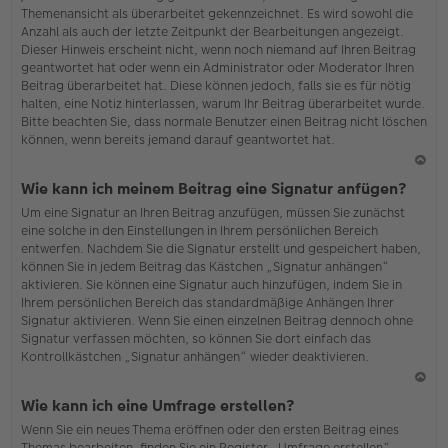
Themenansicht als überarbeitet gekennzeichnet. Es wird sowohl die
Anzahl als auch der letzte Zeitpunkt der Bearbeitungen angezeigt.
Dieser Hinweis erscheint nicht, wenn noch niemand auf Ihren Beitrag
geantwortet hat oder wenn ein Administrator oder Moderator Ihren
Beitrag überarbeitet hat. Diese können jedoch, falls sie es für nötig
halten, eine Notiz hinterlassen, warum Ihr Beitrag überarbeitet wurde.
Bitte beachten Sie, dass normale Benutzer einen Beitrag nicht löschen
können, wenn bereits jemand darauf geantwortet hat.
N
Wie kann ich meinem Beitrag eine Signatur anfügen?
ac
Um eine Signatur an Ihren Beitrag anzufügen, müssen Sie zunächst
h
eine solche in den Einstellungen in Ihrem persönlichen Bereich
o
entwerfen. Nachdem Sie die Signatur erstellt und gespeichert haben,
b
können Sie in jedem Beitrag das Kästchen „Signatur anhängen“
en
aktivieren. Sie können eine Signatur auch hinzufügen, indem Sie in
Ihrem persönlichen Bereich das standardmäßige Anhängen Ihrer
Signatur aktivieren. Wenn Sie einen einzelnen Beitrag dennoch ohne
Signatur verfassen möchten, so können Sie dort einfach das
Kontrollkästchen „Signatur anhängen“ wieder deaktivieren.
N
Wie kann ich eine Umfrage erstellen?
ac
Wenn Sie ein neues Thema eröffnen oder den ersten Beitrag eines
h
Themas bearbeiten, finden Sie ein Register „Umfrage erstellen“