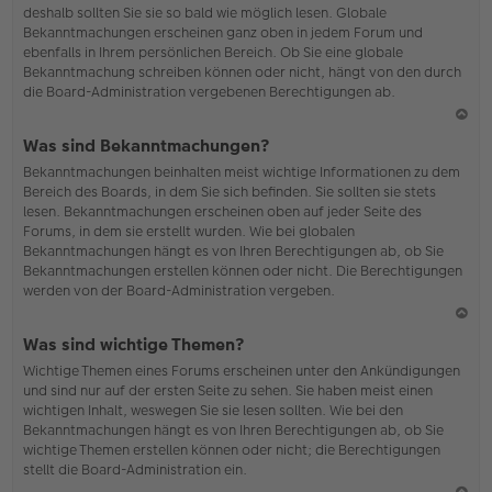
deshalb sollten Sie sie so bald wie möglich lesen. Globale
o
Bekanntmachungen erscheinen ganz oben in jedem Forum und
b
ebenfalls in Ihrem persönlichen Bereich. Ob Sie eine globale
en
Bekanntmachung schreiben können oder nicht, hängt von den durch
die Board-Administration vergebenen Berechtigungen ab.
N
Was sind Bekanntmachungen?
ac
Bekanntmachungen beinhalten meist wichtige Informationen zu dem
h
Bereich des Boards, in dem Sie sich befinden. Sie sollten sie stets
o
lesen. Bekanntmachungen erscheinen oben auf jeder Seite des
b
Forums, in dem sie erstellt wurden. Wie bei globalen
en
Bekanntmachungen hängt es von Ihren Berechtigungen ab, ob Sie
Bekanntmachungen erstellen können oder nicht. Die Berechtigungen
werden von der Board-Administration vergeben.
N
Was sind wichtige Themen?
ac
Wichtige Themen eines Forums erscheinen unter den Ankündigungen
h
und sind nur auf der ersten Seite zu sehen. Sie haben meist einen
o
wichtigen Inhalt, weswegen Sie sie lesen sollten. Wie bei den
b
Bekanntmachungen hängt es von Ihren Berechtigungen ab, ob Sie
en
wichtige Themen erstellen können oder nicht; die Berechtigungen
stellt die Board-Administration ein.