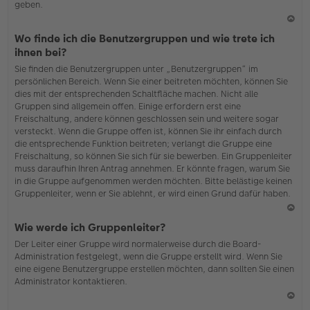
geben.
N
Wo finde ich die Benutzergruppen und wie trete ich
ac
ihnen bei?
h
Sie finden die Benutzergruppen unter „Benutzergruppen“ im
o
persönlichen Bereich. Wenn Sie einer beitreten möchten, können Sie
b
dies mit der entsprechenden Schaltfläche machen. Nicht alle
en
Gruppen sind allgemein offen. Einige erfordern erst eine
Freischaltung, andere können geschlossen sein und weitere sogar
versteckt. Wenn die Gruppe offen ist, können Sie ihr einfach durch
die entsprechende Funktion beitreten; verlangt die Gruppe eine
Freischaltung, so können Sie sich für sie bewerben. Ein Gruppenleiter
muss daraufhin Ihren Antrag annehmen. Er könnte fragen, warum Sie
in die Gruppe aufgenommen werden möchten. Bitte belästige keinen
Gruppenleiter, wenn er Sie ablehnt, er wird einen Grund dafür haben.
N
Wie werde ich Gruppenleiter?
ac
Der Leiter einer Gruppe wird normalerweise durch die Board-
h
Administration festgelegt, wenn die Gruppe erstellt wird. Wenn Sie
o
eine eigene Benutzergruppe erstellen möchten, dann sollten Sie einen
b
Administrator kontaktieren.
en
N