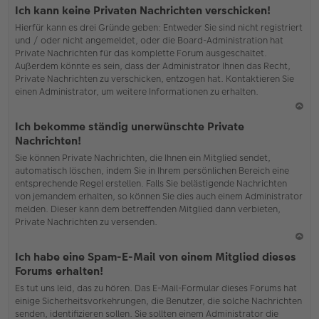
o
Ich kann keine Privaten Nachrichten verschicken!
b
Hierfür kann es drei Gründe geben: Entweder Sie sind nicht registriert
en
und / oder nicht angemeldet, oder die Board-Administration hat
Private Nachrichten für das komplette Forum ausgeschaltet.
Außerdem könnte es sein, dass der Administrator Ihnen das Recht,
Private Nachrichten zu verschicken, entzogen hat. Kontaktieren Sie
einen Administrator, um weitere Informationen zu erhalten.
N
Ich bekomme ständig unerwünschte Private
ac
Nachrichten!
h
Sie können Private Nachrichten, die Ihnen ein Mitglied sendet,
o
automatisch löschen, indem Sie in Ihrem persönlichen Bereich eine
b
entsprechende Regel erstellen. Falls Sie belästigende Nachrichten
en
von jemandem erhalten, so können Sie dies auch einem Administrator
melden. Dieser kann dem betreffenden Mitglied dann verbieten,
Private Nachrichten zu versenden.
N
Ich habe eine Spam-E-Mail von einem Mitglied dieses
ac
Forums erhalten!
h
Es tut uns leid, das zu hören. Das E-Mail-Formular dieses Forums hat
o
einige Sicherheitsvorkehrungen, die Benutzer, die solche Nachrichten
b
senden, identifizieren sollen. Sie sollten einem Administrator die
en