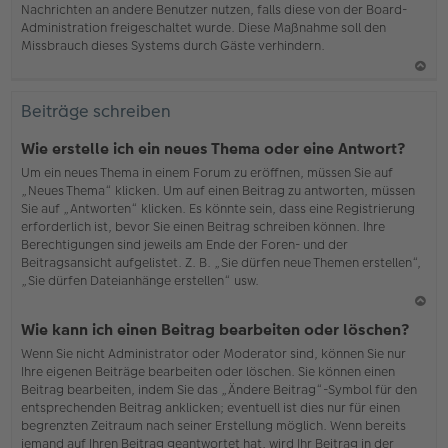
Nachrichten an andere Benutzer nutzen, falls diese von der Board-
b
Administration freigeschaltet wurde. Diese Maßnahme soll den
en
Missbrauch dieses Systems durch Gäste verhindern.
N
ac
Beiträge schreiben
h
o
Wie erstelle ich ein neues Thema oder eine Antwort?
b
Um ein neues Thema in einem Forum zu eröffnen, müssen Sie auf
en
„Neues Thema“ klicken. Um auf einen Beitrag zu antworten, müssen
Sie auf „Antworten“ klicken. Es könnte sein, dass eine Registrierung
erforderlich ist, bevor Sie einen Beitrag schreiben können. Ihre
Berechtigungen sind jeweils am Ende der Foren- und der
Beitragsansicht aufgelistet. Z. B. „Sie dürfen neue Themen erstellen“,
„Sie dürfen Dateianhänge erstellen“ usw.
N
Wie kann ich einen Beitrag bearbeiten oder löschen?
ac
Wenn Sie nicht Administrator oder Moderator sind, können Sie nur
h
Ihre eigenen Beiträge bearbeiten oder löschen. Sie können einen
o
Beitrag bearbeiten, indem Sie das „Ändere Beitrag“-Symbol für den
b
entsprechenden Beitrag anklicken; eventuell ist dies nur für einen
en
begrenzten Zeitraum nach seiner Erstellung möglich. Wenn bereits
jemand auf Ihren Beitrag geantwortet hat, wird Ihr Beitrag in der