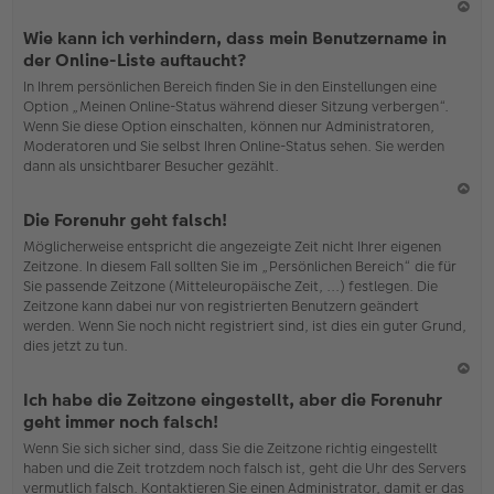
N
Wie kann ich verhindern, dass mein Benutzername in
ac
der Online-Liste auftaucht?
h
In Ihrem persönlichen Bereich finden Sie in den Einstellungen eine
o
Option „Meinen Online-Status während dieser Sitzung verbergen“.
b
Wenn Sie diese Option einschalten, können nur Administratoren,
en
Moderatoren und Sie selbst Ihren Online-Status sehen. Sie werden
dann als unsichtbarer Besucher gezählt.
N
Die Forenuhr geht falsch!
ac
Möglicherweise entspricht die angezeigte Zeit nicht Ihrer eigenen
h
Zeitzone. In diesem Fall sollten Sie im „Persönlichen Bereich“ die für
o
Sie passende Zeitzone (Mitteleuropäische Zeit, ...) festlegen. Die
b
Zeitzone kann dabei nur von registrierten Benutzern geändert
en
werden. Wenn Sie noch nicht registriert sind, ist dies ein guter Grund,
dies jetzt zu tun.
N
Ich habe die Zeitzone eingestellt, aber die Forenuhr
ac
geht immer noch falsch!
h
Wenn Sie sich sicher sind, dass Sie die Zeitzone richtig eingestellt
o
haben und die Zeit trotzdem noch falsch ist, geht die Uhr des Servers
b
vermutlich falsch. Kontaktieren Sie einen Administrator, damit er das
en