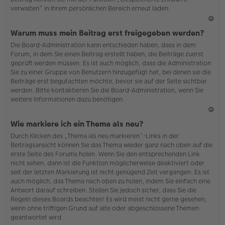
verwalten“ in Ihrem persönlichen Bereich erneut laden.
N
Warum muss mein Beitrag erst freigegeben werden?
ac
Die Board-Administration kann entschieden haben, dass in dem
h
Forum, in dem Sie einen Beitrag erstellt haben, die Beiträge zuerst
o
geprüft werden müssen. Es ist auch möglich, dass die Administration
b
Sie zu einer Gruppe von Benutzern hinzugefügt hat, bei denen sie die
en
Beiträge erst begutachten möchte, bevor sie auf der Seite sichtbar
werden. Bitte kontaktieren Sie die Board-Administration, wenn Sie
weitere Informationen dazu benötigen.
N
Wie markiere ich ein Thema als neu?
ac
Durch Klicken des „Thema als neu markieren“-Links in der
h
Beitragsansicht können Sie das Thema wieder ganz nach oben auf die
o
erste Seite des Forums holen. Wenn Sie den entsprechenden Link
b
nicht sehen, dann ist die Funktion möglicherweise deaktiviert oder
en
seit der letzten Markierung ist nicht genügend Zeit vergangen. Es ist
auch möglich, das Thema nach oben zu holen, indem Sie einfach eine
Antwort darauf schreiben. Stellen Sie jedoch sicher, dass Sie die
Regeln dieses Boards beachten! Es wird meist nicht gerne gesehen,
wenn ohne triftigen Grund auf alte oder abgeschlossene Themen
geantwortet wird.