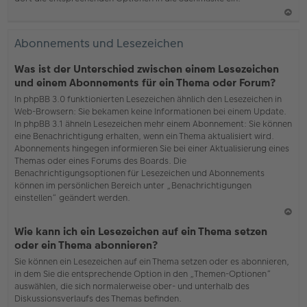
N
ac
Abonnements und Lesezeichen
h
o
Was ist der Unterschied zwischen einem Lesezeichen
b
und einem Abonnements für ein Thema oder Forum?
en
In phpBB 3.0 funktionierten Lesezeichen ähnlich den Lesezeichen in
Web-Browsern: Sie bekamen keine Informationen bei einem Update.
In phpBB 3.1 ähneln Lesezeichen mehr einem Abonnement: Sie können
eine Benachrichtigung erhalten, wenn ein Thema aktualisiert wird.
Abonnements hingegen informieren Sie bei einer Aktualisierung eines
Themas oder eines Forums des Boards. Die
Benachrichtigungsoptionen für Lesezeichen und Abonnements
können im persönlichen Bereich unter „Benachrichtigungen
einstellen“ geändert werden.
N
Wie kann ich ein Lesezeichen auf ein Thema setzen
ac
oder ein Thema abonnieren?
h
Sie können ein Lesezeichen auf ein Thema setzen oder es abonnieren,
o
in dem Sie die entsprechende Option in den „Themen-Optionen“
b
auswählen, die sich normalerweise ober- und unterhalb des
en
Diskussionsverlaufs des Themas befinden.