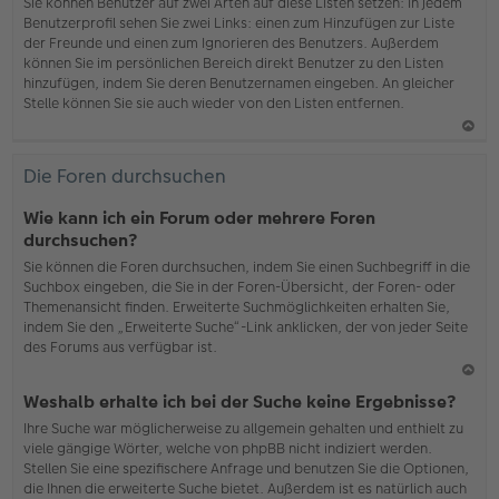
b
Sie können Benutzer auf zwei Arten auf diese Listen setzen: In jedem
en
Benutzerprofil sehen Sie zwei Links: einen zum Hinzufügen zur Liste
der Freunde und einen zum Ignorieren des Benutzers. Außerdem
können Sie im persönlichen Bereich direkt Benutzer zu den Listen
hinzufügen, indem Sie deren Benutzernamen eingeben. An gleicher
Stelle können Sie sie auch wieder von den Listen entfernen.
N
ac
Die Foren durchsuchen
h
o
Wie kann ich ein Forum oder mehrere Foren
b
durchsuchen?
en
Sie können die Foren durchsuchen, indem Sie einen Suchbegriff in die
Suchbox eingeben, die Sie in der Foren-Übersicht, der Foren- oder
Themenansicht finden. Erweiterte Suchmöglichkeiten erhalten Sie,
indem Sie den „Erweiterte Suche“-Link anklicken, der von jeder Seite
des Forums aus verfügbar ist.
N
Weshalb erhalte ich bei der Suche keine Ergebnisse?
ac
Ihre Suche war möglicherweise zu allgemein gehalten und enthielt zu
h
viele gängige Wörter, welche von phpBB nicht indiziert werden.
o
Stellen Sie eine spezifischere Anfrage und benutzen Sie die Optionen,
b
die Ihnen die erweiterte Suche bietet. Außerdem ist es natürlich auch
en