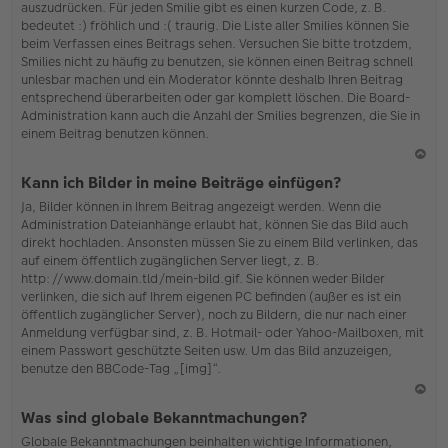
auszudrücken. Für jeden Smilie gibt es einen kurzen Code, z. B.
o
bedeutet :) fröhlich und :( traurig. Die Liste aller Smilies können Sie
b
beim Verfassen eines Beitrags sehen. Versuchen Sie bitte trotzdem,
en
Smilies nicht zu häufig zu benutzen, sie können einen Beitrag schnell
unlesbar machen und ein Moderator könnte deshalb Ihren Beitrag
entsprechend überarbeiten oder gar komplett löschen. Die Board-
Administration kann auch die Anzahl der Smilies begrenzen, die Sie in
einem Beitrag benutzen können.
N
Kann ich Bilder in meine Beiträge einfügen?
ac
Ja, Bilder können in Ihrem Beitrag angezeigt werden. Wenn die
h
Administration Dateianhänge erlaubt hat, können Sie das Bild auch
o
direkt hochladen. Ansonsten müssen Sie zu einem Bild verlinken, das
b
auf einem öffentlich zugänglichen Server liegt, z. B.
en
http://www.domain.tld/mein-bild.gif. Sie können weder Bilder
verlinken, die sich auf Ihrem eigenen PC befinden (außer es ist ein
öffentlich zugänglicher Server), noch zu Bildern, die nur nach einer
Anmeldung verfügbar sind, z. B. Hotmail- oder Yahoo-Mailboxen, mit
einem Passwort geschützte Seiten usw. Um das Bild anzuzeigen,
benutze den BBCode-Tag „[img]“.
N
Was sind globale Bekanntmachungen?
ac
Globale Bekanntmachungen beinhalten wichtige Informationen,
h