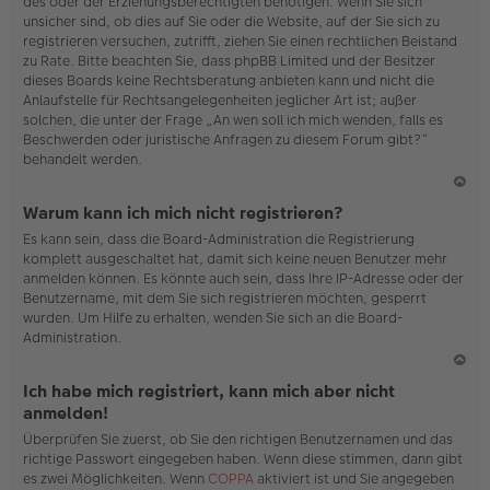
des oder der Erziehungsberechtigten benötigen. Wenn Sie sich
unsicher sind, ob dies auf Sie oder die Website, auf der Sie sich zu
registrieren versuchen, zutrifft, ziehen Sie einen rechtlichen Beistand
zu Rate. Bitte beachten Sie, dass phpBB Limited und der Besitzer
dieses Boards keine Rechtsberatung anbieten kann und nicht die
Anlaufstelle für Rechtsangelegenheiten jeglicher Art ist; außer
solchen, die unter der Frage „An wen soll ich mich wenden, falls es
Beschwerden oder juristische Anfragen zu diesem Forum gibt?“
behandelt werden.
N
Warum kann ich mich nicht registrieren?
ac
Es kann sein, dass die Board-Administration die Registrierung
h
komplett ausgeschaltet hat, damit sich keine neuen Benutzer mehr
o
anmelden können. Es könnte auch sein, dass Ihre IP-Adresse oder der
b
Benutzername, mit dem Sie sich registrieren möchten, gesperrt
en
wurden. Um Hilfe zu erhalten, wenden Sie sich an die Board-
Administration.
N
Ich habe mich registriert, kann mich aber nicht
ac
anmelden!
h
Überprüfen Sie zuerst, ob Sie den richtigen Benutzernamen und das
o
richtige Passwort eingegeben haben. Wenn diese stimmen, dann gibt
b
es zwei Möglichkeiten. Wenn
COPPA
aktiviert ist und Sie angegeben
en