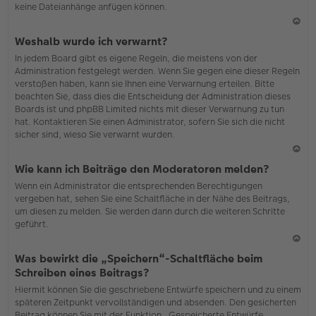
keine Dateianhänge anfügen können.
N
Weshalb wurde ich verwarnt?
ac
In jedem Board gibt es eigene Regeln, die meistens von der
h
Administration festgelegt werden. Wenn Sie gegen eine dieser Regeln
o
verstoßen haben, kann sie Ihnen eine Verwarnung erteilen. Bitte
b
beachten Sie, dass dies die Entscheidung der Administration dieses
en
Boards ist und phpBB Limited nichts mit dieser Verwarnung zu tun
hat. Kontaktieren Sie einen Administrator, sofern Sie sich die nicht
sicher sind, wieso Sie verwarnt wurden.
N
Wie kann ich Beiträge den Moderatoren melden?
ac
Wenn ein Administrator die entsprechenden Berechtigungen
h
vergeben hat, sehen Sie eine Schaltfläche in der Nähe des Beitrags,
o
um diesen zu melden. Sie werden dann durch die weiteren Schritte
b
geführt.
en
N
Was bewirkt die „Speichern“-Schaltfläche beim
ac
Schreiben eines Beitrags?
h
Hiermit können Sie die geschriebene Entwürfe speichern und zu einem
o
späteren Zeitpunkt vervollständigen und absenden. Den gesicherten
b
Beitrag können Sie mit der Funktion „Gespeicherte Entwürfe
en