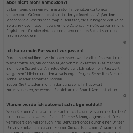
aber nicht mehr anmelden?!
h
Es kann sein, dass ein Administrator Ihr Benutzerkonto aus
o
verschieden Gründen deaktiviert oder gelöscht hat. Außerdem
b
löschen viele Boards regelmäßig Benutzer, die für längere Zeit keine
en
Beiträge geschrieben haben, um die Datenbankgröße zu verringern.
Registrieren Sie sich einfach erneut und nehmen Sie aktiv an den
Diskussionen teil!
N
Ich habe mein Passwort vergessen!
ac
Das ist nicht schlimm! Wir können Ihnen zwar Ihr altes Passwort nicht
h
wieder mitteilen, Sie können es jedoch zurücksetzen. Dies machen
o
Sie, indem Sie auf der Anmelde-Seite auf „Ich habe mein Passwort
b
vergessen“ klicken und den Anweisungen folgen. So sollten Sie sich
en
schnell wieder anmelden können.
Sollten Sie trotzdem nicht in der Lage sein, Ihr Passwort
zurückzusetzen, so wenden Sie sich an die Board-Administration.
N
Warum werde ich automatisch abgemeldet?
ac
Wenn Sie beim Anmelden das Kontrollkästchen „Angemeldet bleiben“
h
nicht auswählen, werden Sie nur für eine Sitzung angemeldet. Dies
o
verhindert den Missbrauch Ihres Benutzerkontos durch einen Dritten.
b
Um angemeldet zu bleiben, können Sie das Kästchen „Angemeldet
en
bleiben“ beim Anmelden auswählen. Dies ist nicht empfehlenswert,