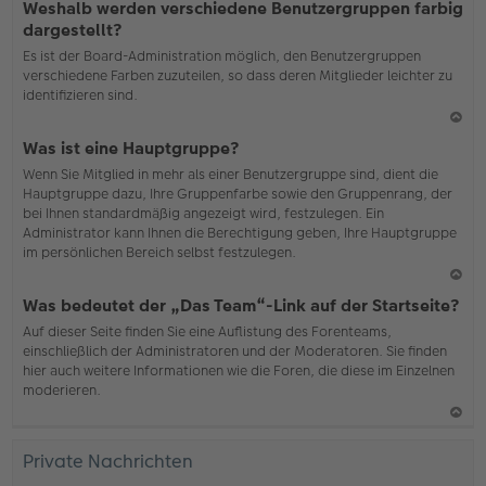
Weshalb werden verschiedene Benutzergruppen farbig
ac
dargestellt?
h
Es ist der Board-Administration möglich, den Benutzergruppen
o
verschiedene Farben zuzuteilen, so dass deren Mitglieder leichter zu
b
identifizieren sind.
en
N
Was ist eine Hauptgruppe?
ac
Wenn Sie Mitglied in mehr als einer Benutzergruppe sind, dient die
h
Hauptgruppe dazu, Ihre Gruppenfarbe sowie den Gruppenrang, der
o
bei Ihnen standardmäßig angezeigt wird, festzulegen. Ein
b
Administrator kann Ihnen die Berechtigung geben, Ihre Hauptgruppe
en
im persönlichen Bereich selbst festzulegen.
N
Was bedeutet der „Das Team“-Link auf der Startseite?
ac
Auf dieser Seite finden Sie eine Auflistung des Forenteams,
h
einschließlich der Administratoren und der Moderatoren. Sie finden
o
hier auch weitere Informationen wie die Foren, die diese im Einzelnen
b
moderieren.
en
N
ac
Private Nachrichten
h