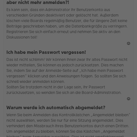
aber nicht mehr anmelden?!
h
Es kann sein, dass ein Administrator Ihr Benutzerkonto aus
o
verschieden Gründen deaktiviert oder gelöscht hat. Außerdem
b
löschen viele Boards regelmäßig Benutzer, die für längere Zeit keine
en
Beiträge geschrieben haben, um die Datenbankgröße zu verringern.
Registrieren Sie sich einfach erneut und nehmen Sie aktiv an den
Diskussionen teil!
N
Ich habe mein Passwort vergessen!
ac
Das ist nicht schlimm! Wir können Ihnen zwar Ihr altes Passwort nicht
h
wieder mitteilen, Sie können es jedoch zurücksetzen. Dies machen
o
Sie, indem Sie auf der Anmelde-Seite auf „Ich habe mein Passwort
b
vergessen“ klicken und den Anweisungen folgen. So sollten Sie sich
en
schnell wieder anmelden können.
Sollten Sie trotzdem nicht in der Lage sein, Ihr Passwort
zurückzusetzen, so wenden Sie sich an die Board-Administration.
N
Warum werde ich automatisch abgemeldet?
ac
Wenn Sie beim Anmelden das Kontrollkästchen „Angemeldet bleiben“
h
nicht auswählen, werden Sie nur für eine Sitzung angemeldet. Dies
o
verhindert den Missbrauch Ihres Benutzerkontos durch einen Dritten.
b
Um angemeldet zu bleiben, können Sie das Kästchen „Angemeldet
en
bleiben“ beim Anmelden auswählen. Dies ist nicht empfehlenswert,