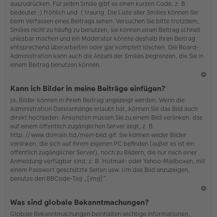
auszudrücken. Für jeden Smilie gibt es einen kurzen Code, z. B.
o
bedeutet :) fröhlich und :( traurig. Die Liste aller Smilies können Sie
b
beim Verfassen eines Beitrags sehen. Versuchen Sie bitte trotzdem,
en
Smilies nicht zu häufig zu benutzen, sie können einen Beitrag schnell
unlesbar machen und ein Moderator könnte deshalb Ihren Beitrag
entsprechend überarbeiten oder gar komplett löschen. Die Board-
Administration kann auch die Anzahl der Smilies begrenzen, die Sie in
einem Beitrag benutzen können.
N
Kann ich Bilder in meine Beiträge einfügen?
ac
Ja, Bilder können in Ihrem Beitrag angezeigt werden. Wenn die
h
Administration Dateianhänge erlaubt hat, können Sie das Bild auch
o
direkt hochladen. Ansonsten müssen Sie zu einem Bild verlinken, das
b
auf einem öffentlich zugänglichen Server liegt, z. B.
en
http://www.domain.tld/mein-bild.gif. Sie können weder Bilder
verlinken, die sich auf Ihrem eigenen PC befinden (außer es ist ein
öffentlich zugänglicher Server), noch zu Bildern, die nur nach einer
Anmeldung verfügbar sind, z. B. Hotmail- oder Yahoo-Mailboxen, mit
einem Passwort geschützte Seiten usw. Um das Bild anzuzeigen,
benutze den BBCode-Tag „[img]“.
N
Was sind globale Bekanntmachungen?
ac
Globale Bekanntmachungen beinhalten wichtige Informationen,
h