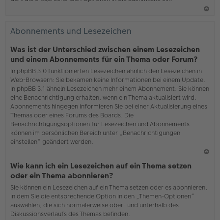
N
ac
Abonnements und Lesezeichen
h
o
Was ist der Unterschied zwischen einem Lesezeichen
b
und einem Abonnements für ein Thema oder Forum?
en
In phpBB 3.0 funktionierten Lesezeichen ähnlich den Lesezeichen in
Web-Browsern: Sie bekamen keine Informationen bei einem Update.
In phpBB 3.1 ähneln Lesezeichen mehr einem Abonnement: Sie können
eine Benachrichtigung erhalten, wenn ein Thema aktualisiert wird.
Abonnements hingegen informieren Sie bei einer Aktualisierung eines
Themas oder eines Forums des Boards. Die
Benachrichtigungsoptionen für Lesezeichen und Abonnements
können im persönlichen Bereich unter „Benachrichtigungen
einstellen“ geändert werden.
N
Wie kann ich ein Lesezeichen auf ein Thema setzen
ac
oder ein Thema abonnieren?
h
Sie können ein Lesezeichen auf ein Thema setzen oder es abonnieren,
o
in dem Sie die entsprechende Option in den „Themen-Optionen“
b
auswählen, die sich normalerweise ober- und unterhalb des
en
Diskussionsverlaufs des Themas befinden.