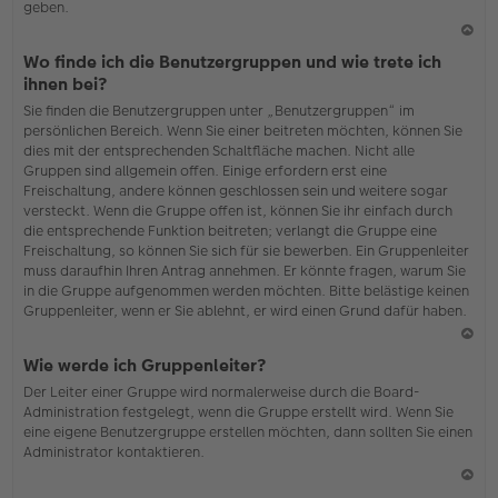
geben.
N
Wo finde ich die Benutzergruppen und wie trete ich
ac
ihnen bei?
h
Sie finden die Benutzergruppen unter „Benutzergruppen“ im
o
persönlichen Bereich. Wenn Sie einer beitreten möchten, können Sie
b
dies mit der entsprechenden Schaltfläche machen. Nicht alle
en
Gruppen sind allgemein offen. Einige erfordern erst eine
Freischaltung, andere können geschlossen sein und weitere sogar
versteckt. Wenn die Gruppe offen ist, können Sie ihr einfach durch
die entsprechende Funktion beitreten; verlangt die Gruppe eine
Freischaltung, so können Sie sich für sie bewerben. Ein Gruppenleiter
muss daraufhin Ihren Antrag annehmen. Er könnte fragen, warum Sie
in die Gruppe aufgenommen werden möchten. Bitte belästige keinen
Gruppenleiter, wenn er Sie ablehnt, er wird einen Grund dafür haben.
N
Wie werde ich Gruppenleiter?
ac
Der Leiter einer Gruppe wird normalerweise durch die Board-
h
Administration festgelegt, wenn die Gruppe erstellt wird. Wenn Sie
o
eine eigene Benutzergruppe erstellen möchten, dann sollten Sie einen
b
Administrator kontaktieren.
en
N