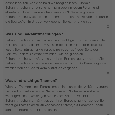
deshalb sollten Sie sie so bald wie möglich lesen. Globale
o
Bekanntmachungen erscheinen ganz oben in jedem Forum und
b
ebenfalls in Ihrem persönlichen Bereich. Ob Sie eine globale
en
Bekanntmachung schreiben können oder nicht, hängt von den durch
die Board-Administration vergebenen Berechtigungen ab.
N
Was sind Bekanntmachungen?
ac
Bekanntmachungen beinhalten meist wichtige Informationen zu dem
h
Bereich des Boards, in dem Sie sich befinden. Sie sollten sie stets
o
lesen. Bekanntmachungen erscheinen oben auf jeder Seite des
b
Forums, in dem sie erstellt wurden. Wie bei globalen
en
Bekanntmachungen hängt es von Ihren Berechtigungen ab, ob Sie
Bekanntmachungen erstellen können oder nicht. Die Berechtigungen
werden von der Board-Administration vergeben.
N
Was sind wichtige Themen?
ac
Wichtige Themen eines Forums erscheinen unter den Ankündigungen
h
und sind nur auf der ersten Seite zu sehen. Sie haben meist einen
o
wichtigen Inhalt, weswegen Sie sie lesen sollten. Wie bei den
b
Bekanntmachungen hängt es von Ihren Berechtigungen ab, ob Sie
en
wichtige Themen erstellen können oder nicht; die Berechtigungen
stellt die Board-Administration ein.