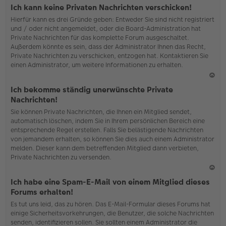
o
Ich kann keine Privaten Nachrichten verschicken!
b
Hierfür kann es drei Gründe geben: Entweder Sie sind nicht registriert
en
und / oder nicht angemeldet, oder die Board-Administration hat
Private Nachrichten für das komplette Forum ausgeschaltet.
Außerdem könnte es sein, dass der Administrator Ihnen das Recht,
Private Nachrichten zu verschicken, entzogen hat. Kontaktieren Sie
einen Administrator, um weitere Informationen zu erhalten.
N
Ich bekomme ständig unerwünschte Private
ac
Nachrichten!
h
Sie können Private Nachrichten, die Ihnen ein Mitglied sendet,
o
automatisch löschen, indem Sie in Ihrem persönlichen Bereich eine
b
entsprechende Regel erstellen. Falls Sie belästigende Nachrichten
en
von jemandem erhalten, so können Sie dies auch einem Administrator
melden. Dieser kann dem betreffenden Mitglied dann verbieten,
Private Nachrichten zu versenden.
N
Ich habe eine Spam-E-Mail von einem Mitglied dieses
ac
Forums erhalten!
h
Es tut uns leid, das zu hören. Das E-Mail-Formular dieses Forums hat
o
einige Sicherheitsvorkehrungen, die Benutzer, die solche Nachrichten
b
senden, identifizieren sollen. Sie sollten einem Administrator die
en