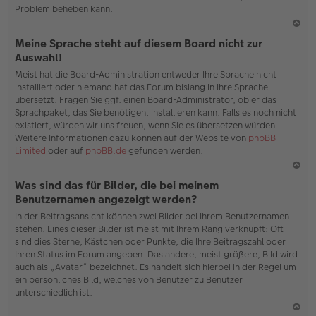
Problem beheben kann.
N
Meine Sprache steht auf diesem Board nicht zur
ac
Auswahl!
h
Meist hat die Board-Administration entweder Ihre Sprache nicht
o
installiert oder niemand hat das Forum bislang in Ihre Sprache
b
übersetzt. Fragen Sie ggf. einen Board-Administrator, ob er das
en
Sprachpaket, das Sie benötigen, installieren kann. Falls es noch nicht
existiert, würden wir uns freuen, wenn Sie es übersetzen würden.
Weitere Informationen dazu können auf der Website von
phpBB
Limited
oder auf
phpBB.de
gefunden werden.
N
Was sind das für Bilder, die bei meinem
ac
Benutzernamen angezeigt werden?
h
In der Beitragsansicht können zwei Bilder bei Ihrem Benutzernamen
o
stehen. Eines dieser Bilder ist meist mit Ihrem Rang verknüpft: Oft
b
sind dies Sterne, Kästchen oder Punkte, die Ihre Beitragszahl oder
en
Ihren Status im Forum angeben. Das andere, meist größere, Bild wird
auch als „Avatar“ bezeichnet. Es handelt sich hierbei in der Regel um
ein persönliches Bild, welches von Benutzer zu Benutzer
unterschiedlich ist.