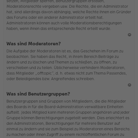
setzen, Mitglieder sperren, Benutzergruppen erstellen,
Moderationsrechte vergeben usw. Die Rechte, die ein Administrator
hat, sind allerdings davon abhängig, welche Rechte ihnen ein Gründer
des Forums oder ein anderer Administrator erteilt hat.
Administratoren können auch volle Moderationsberechtigungen
haben, wenn ihnen das entsprechende Recht erteilt wurde.
N
Was sind Moderatoren?
ac
Die Aufgabe der Moderatoren ist es, das Geschehen im Forum zu
h
beobachten. Sie haben das Recht, in ihrem Bereich Beiträge zu
o
ändern und zu löschen und Themen zu schließen, zu öffnen, zu
b
verschieben und zu teilen. Üblicherweise verhindern Moderatoren,
en
dass Mitglieder „offtopic“, d. h. etwas nicht zum Thema Passendes,
oder Beleidigendes bzw. Angreifendes schreiben.
N
Was sind Benutzergruppen?
ac
Benutzergruppen sind Gruppen von Mitgliedern, die die Mitglieder
h
des Boards in für die Board-Administration verwaltbare Einheiten
o
aufteilt. Jedes Mitglied kann mehreren Gruppen angehören und jeder
b
Gruppe können Berechtigungen zugeteilt werden. Dies erleichtert es
en
den Administratoren, Berechtigungen für mehrere Benutzer auf
einmal zu ändern und sie zum Beispiel zu Moderatoren eines Bereichs
zu machen oder ihnen Zugriff zu einem nichtöffentlichen Forum zu