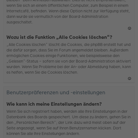
wenn Sie sich an einem öffentlichen Computer, zum Beispiel in einem
Internetcafé, befinden. Wenn diese Option nicht zur Verfügung steht,
dann wurde sie vermutlich von der Board-Administration
ausgeschaltet.
N
Wozu ist die Funktion „Alle Cookies löschen“?
ac
„Alle Cookies löschen“ löscht die Cookies, die phpBB erstellt hat und
h
die dafür sorgen, dass Sie im Forum angemeldet bleiben. Außerdem
o
ermöglichen Cookies einige Funktionen, wie beispielsweise den
b
„Gelesen“-Status – sofern sie von der Board-Administration aktiviert
en
wurden. Wenn Sie Probleme bei der An- oder Abmeldung haben, kann
es helfen, wenn Sie die Cookies löschen.
N
ac
Benutzerpräferenzen und -einstellungen
h
o
Wie kann ich meine Einstellungen ändern?
b
Wenn Sie sich registriert haben, werden alle Ihre Einstellungen in der
en
Datenbank des Boards gespeichert. Um diese zu ändern, gehen Sie in
den „Persönlichen Bereich“; der Link dazu wird meist oben auf der
Seite angezeigt, wenn Sie auf Ihren Benutzernamen klicken. Dort
können Sie alle Ihre Einstellungen ändern.