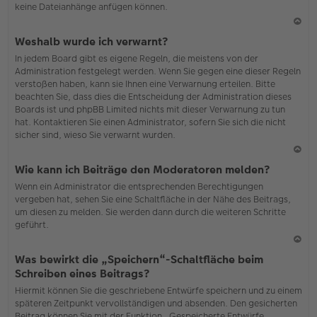
keine Dateianhänge anfügen können.
N
Weshalb wurde ich verwarnt?
ac
In jedem Board gibt es eigene Regeln, die meistens von der
h
Administration festgelegt werden. Wenn Sie gegen eine dieser Regeln
o
verstoßen haben, kann sie Ihnen eine Verwarnung erteilen. Bitte
b
beachten Sie, dass dies die Entscheidung der Administration dieses
en
Boards ist und phpBB Limited nichts mit dieser Verwarnung zu tun
hat. Kontaktieren Sie einen Administrator, sofern Sie sich die nicht
sicher sind, wieso Sie verwarnt wurden.
N
Wie kann ich Beiträge den Moderatoren melden?
ac
Wenn ein Administrator die entsprechenden Berechtigungen
h
vergeben hat, sehen Sie eine Schaltfläche in der Nähe des Beitrags,
o
um diesen zu melden. Sie werden dann durch die weiteren Schritte
b
geführt.
en
N
Was bewirkt die „Speichern“-Schaltfläche beim
ac
Schreiben eines Beitrags?
h
Hiermit können Sie die geschriebene Entwürfe speichern und zu einem
o
späteren Zeitpunkt vervollständigen und absenden. Den gesicherten
b
Beitrag können Sie mit der Funktion „Gespeicherte Entwürfe
en