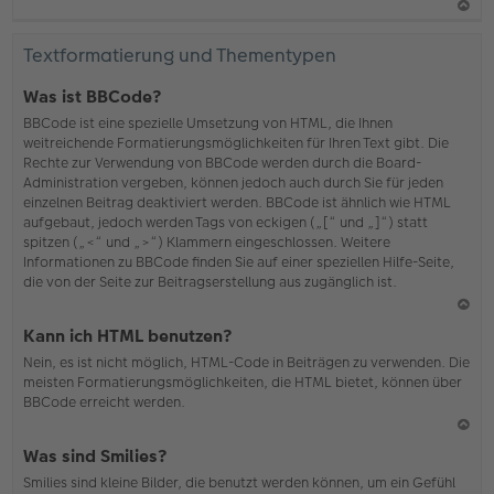
N
ac
Textformatierung und Thementypen
h
o
Was ist BBCode?
b
BBCode ist eine spezielle Umsetzung von HTML, die Ihnen
en
weitreichende Formatierungsmöglichkeiten für Ihren Text gibt. Die
Rechte zur Verwendung von BBCode werden durch die Board-
Administration vergeben, können jedoch auch durch Sie für jeden
einzelnen Beitrag deaktiviert werden. BBCode ist ähnlich wie HTML
aufgebaut, jedoch werden Tags von eckigen („[“ und „]“) statt
spitzen („<“ und „>“) Klammern eingeschlossen. Weitere
Informationen zu BBCode finden Sie auf einer speziellen Hilfe-Seite,
die von der Seite zur Beitragserstellung aus zugänglich ist.
N
Kann ich HTML benutzen?
ac
Nein, es ist nicht möglich, HTML-Code in Beiträgen zu verwenden. Die
h
meisten Formatierungsmöglichkeiten, die HTML bietet, können über
o
BBCode erreicht werden.
b
en
N
Was sind Smilies?
ac
Smilies sind kleine Bilder, die benutzt werden können, um ein Gefühl
h