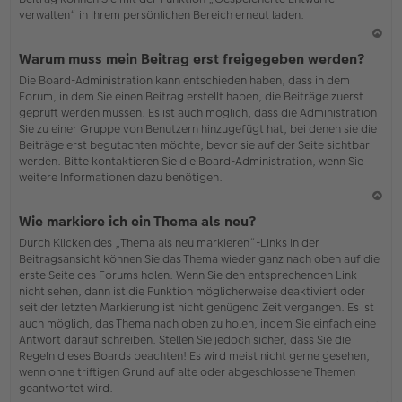
verwalten“ in Ihrem persönlichen Bereich erneut laden.
N
Warum muss mein Beitrag erst freigegeben werden?
ac
Die Board-Administration kann entschieden haben, dass in dem
h
Forum, in dem Sie einen Beitrag erstellt haben, die Beiträge zuerst
o
geprüft werden müssen. Es ist auch möglich, dass die Administration
b
Sie zu einer Gruppe von Benutzern hinzugefügt hat, bei denen sie die
en
Beiträge erst begutachten möchte, bevor sie auf der Seite sichtbar
werden. Bitte kontaktieren Sie die Board-Administration, wenn Sie
weitere Informationen dazu benötigen.
N
Wie markiere ich ein Thema als neu?
ac
Durch Klicken des „Thema als neu markieren“-Links in der
h
Beitragsansicht können Sie das Thema wieder ganz nach oben auf die
o
erste Seite des Forums holen. Wenn Sie den entsprechenden Link
b
nicht sehen, dann ist die Funktion möglicherweise deaktiviert oder
en
seit der letzten Markierung ist nicht genügend Zeit vergangen. Es ist
auch möglich, das Thema nach oben zu holen, indem Sie einfach eine
Antwort darauf schreiben. Stellen Sie jedoch sicher, dass Sie die
Regeln dieses Boards beachten! Es wird meist nicht gerne gesehen,
wenn ohne triftigen Grund auf alte oder abgeschlossene Themen
geantwortet wird.