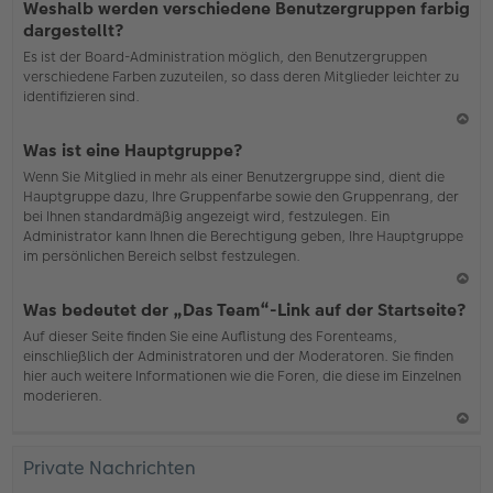
Weshalb werden verschiedene Benutzergruppen farbig
ac
dargestellt?
h
Es ist der Board-Administration möglich, den Benutzergruppen
o
verschiedene Farben zuzuteilen, so dass deren Mitglieder leichter zu
b
identifizieren sind.
en
N
Was ist eine Hauptgruppe?
ac
Wenn Sie Mitglied in mehr als einer Benutzergruppe sind, dient die
h
Hauptgruppe dazu, Ihre Gruppenfarbe sowie den Gruppenrang, der
o
bei Ihnen standardmäßig angezeigt wird, festzulegen. Ein
b
Administrator kann Ihnen die Berechtigung geben, Ihre Hauptgruppe
en
im persönlichen Bereich selbst festzulegen.
N
Was bedeutet der „Das Team“-Link auf der Startseite?
ac
Auf dieser Seite finden Sie eine Auflistung des Forenteams,
h
einschließlich der Administratoren und der Moderatoren. Sie finden
o
hier auch weitere Informationen wie die Foren, die diese im Einzelnen
b
moderieren.
en
N
ac
Private Nachrichten
h