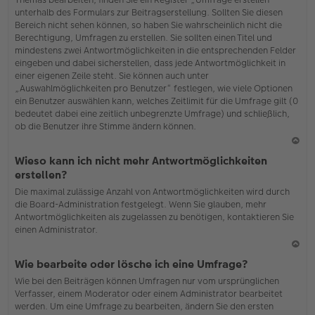
o
unterhalb des Formulars zur Beitragserstellung. Sollten Sie diesen
b
Bereich nicht sehen können, so haben Sie wahrscheinlich nicht die
en
Berechtigung, Umfragen zu erstellen. Sie sollten einen Titel und
mindestens zwei Antwortmöglichkeiten in die entsprechenden Felder
eingeben und dabei sicherstellen, dass jede Antwortmöglichkeit in
einer eigenen Zeile steht. Sie können auch unter
„Auswahlmöglichkeiten pro Benutzer“ festlegen, wie viele Optionen
ein Benutzer auswählen kann, welches Zeitlimit für die Umfrage gilt (0
bedeutet dabei eine zeitlich unbegrenzte Umfrage) und schließlich,
ob die Benutzer ihre Stimme ändern können.
N
Wieso kann ich nicht mehr Antwortmöglichkeiten
ac
erstellen?
h
Die maximal zulässige Anzahl von Antwortmöglichkeiten wird durch
o
die Board-Administration festgelegt. Wenn Sie glauben, mehr
b
Antwortmöglichkeiten als zugelassen zu benötigen, kontaktieren Sie
en
einen Administrator.
N
Wie bearbeite oder lösche ich eine Umfrage?
ac
Wie bei den Beiträgen können Umfragen nur vom ursprünglichen
h
Verfasser, einem Moderator oder einem Administrator bearbeitet
o
werden. Um eine Umfrage zu bearbeiten, ändern Sie den ersten
b