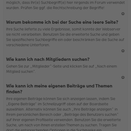
möglich, dass Ihr(e) Suchbegriff(e) hier nirgends im Forum verwendet
wurden. Prüfen Sie ggf. die Rechtschreibung der Begriffe!
N
Warum bekomme ich bei der Suche eine leere Seite?
ac
Ihre Suche lieferte zu viele Ergebnisse, somit konnte der Webserver
h
sie nicht verarbeiten. Benutzen Sie die erweiterte Suche und geben
o
Sie spezifischere Suchbegriffe ein oder beschränken Sie die Suche auf
b
verschiedene Unterforen.
en
N
Wie kann ich nach Mitgliedern suchen?
ac
Gehen Sie zur „Mitglieder“-Seite und klicken Sie auf „Nach einem
h
Mitglied suchen“.
o
b
en
N
Wie kann ich meine eigenen Beiträge und Themen
ac
finden?
h
Ihre eigenen Beiträge können Sie sich anzeigen lassen, indem Sie
o
„Eigene Beiträge“ im Schnellzugriff oben auf der Boardseite
b
auswählen. Alternativ können Sie auch „Ihre Beiträge anzeigen“ in
en
Ihrem persönlichen Bereich oder „Beiträge des Benutzers suchen“
auf Ihrer eigenen Profilseite verwenden. Benutzen Sie die erweiterte
Suche, um nach von Ihnen erstellen Themen zu suchen. Tragen Sie
dort die entsprechenden Optionen in die Suchmaske ein.