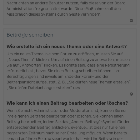
Nachrichten an andere Benutzer nutzen, falls diese von der Board-
b
Administration freigeschaltet wurde. Diese Maßnahme soll den
en
Missbrauch dieses Systems durch Gäste verhindern.
N
ac
Beiträge schreiben
h
o
Wie erstelle ich ein neues Thema oder eine Antwort?
b
Um ein neues Thema in einem Forum zu eröffnen, müssen Sie auf
en
„Neues Thema“ klicken. Um auf einen Beitrag zu antworten, müssen
Sie auf „Antworten“ klicken. Es könnte sein, dass eine Registrierung
erforderlich ist, bevor Sie einen Beitrag schreiben können. Ihre
Berechtigungen sind jeweils am Ende der Foren- und der
Beitragsansicht aufgelistet. Z. B. „Sie dürfen neue Themen erstellen“,
„Sie dürfen Dateianhänge erstellen“ usw.
N
Wie kann ich einen Beitrag bearbeiten oder löschen?
ac
Wenn Sie nicht Administrator oder Moderator sind, können Sie nur
h
Ihre eigenen Beiträge bearbeiten oder löschen. Sie können einen
o
Beitrag bearbeiten, indem Sie das „Ändere Beitrag“-Symbol für den
b
entsprechenden Beitrag anklicken; eventuell ist dies nur für einen
en
begrenzten Zeitraum nach seiner Erstellung möglich. Wenn bereits
jemand auf Ihren Beitrag geantwortet hat, wird Ihr Beitrag in der