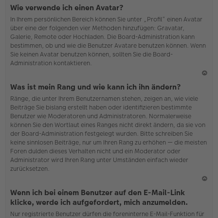
N
Wie verwende ich einen Avatar?
ac
In Ihrem persönlichen Bereich können Sie unter „Profil“ einen Avatar
h
über eine der folgenden vier Methoden hinzufügen: Gravatar,
o
Galerie, Remote oder Hochladen. Die Board-Administration kann
b
bestimmen, ob und wie die Benutzer Avatare benutzen können. Wenn
en
Sie keinen Avatar benutzen können, sollten Sie die Board-
Administration kontaktieren.
N
Was ist mein Rang und wie kann ich ihn ändern?
ac
Ränge, die unter Ihrem Benutzernamen stehen, zeigen an, wie viele
h
Beiträge Sie bislang erstellt haben oder identifizieren bestimmte
o
Benutzer wie Moderatoren und Administratoren. Normalerweise
b
können Sie den Wortlaut eines Ranges nicht direkt ändern, da sie von
en
der Board-Administration festgelegt wurden. Bitte schreiben Sie
keine sinnlosen Beiträge, nur um Ihren Rang zu erhöhen — die meisten
Foren dulden dieses Verhalten nicht und ein Moderator oder
Administrator wird Ihren Rang unter Umständen einfach wieder
zurücksetzen.
N
Wenn ich bei einem Benutzer auf den E-Mail-Link
ac
klicke, werde ich aufgefordert, mich anzumelden.
h
Nur registrierte Benutzer dürfen die foreninterne E-Mail-Funktion für
o