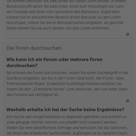
b
Sie können Benutzer auf zwei Arten auf diese Listen setzen: In jedem
en
Benutzerprofil sehen Sie zwei Links: einen zum Hinzufügen zur Liste
der Freunde und einen zum Ignorieren des Benutzers. Außerdem
können Sie im persönlichen Bereich direkt Benutzer zu den Listen
hinzufügen, indem Sie deren Benutzernamen eingeben. An gleicher
Stelle können Sie sie auch wieder von den Listen entfernen.
N
ac
Die Foren durchsuchen
h
o
Wie kann ich ein Forum oder mehrere Foren
b
durchsuchen?
en
Sie können die Foren durchsuchen, indem Sie einen Suchbegriff in die
Suchbox eingeben, die Sie in der Foren-Übersicht, der Foren- oder
Themenansicht finden. Erweiterte Suchmöglichkeiten erhalten Sie,
indem Sie den „Erweiterte Suche“-Link anklicken, der von jeder Seite
des Forums aus verfügbar ist.
N
Weshalb erhalte ich bei der Suche keine Ergebnisse?
ac
Ihre Suche war möglicherweise zu allgemein gehalten und enthielt zu
h
viele gängige Wörter, welche von phpBB nicht indiziert werden.
o
Stellen Sie eine spezifischere Anfrage und benutzen Sie die Optionen,
b
die Ihnen die erweiterte Suche bietet. Außerdem ist es natürlich auch
en