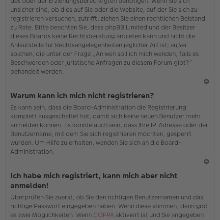
des oder der Erziehungsberechtigten benötigen. Wenn Sie sich
unsicher sind, ob dies auf Sie oder die Website, auf der Sie sich zu
registrieren versuchen, zutrifft, ziehen Sie einen rechtlichen Beistand
zu Rate. Bitte beachten Sie, dass phpBB Limited und der Besitzer
dieses Boards keine Rechtsberatung anbieten kann und nicht die
Anlaufstelle für Rechtsangelegenheiten jeglicher Art ist; außer
solchen, die unter der Frage „An wen soll ich mich wenden, falls es
Beschwerden oder juristische Anfragen zu diesem Forum gibt?“
behandelt werden.
N
Warum kann ich mich nicht registrieren?
ac
Es kann sein, dass die Board-Administration die Registrierung
h
komplett ausgeschaltet hat, damit sich keine neuen Benutzer mehr
o
anmelden können. Es könnte auch sein, dass Ihre IP-Adresse oder der
b
Benutzername, mit dem Sie sich registrieren möchten, gesperrt
en
wurden. Um Hilfe zu erhalten, wenden Sie sich an die Board-
Administration.
N
Ich habe mich registriert, kann mich aber nicht
ac
anmelden!
h
Überprüfen Sie zuerst, ob Sie den richtigen Benutzernamen und das
o
richtige Passwort eingegeben haben. Wenn diese stimmen, dann gibt
b
es zwei Möglichkeiten. Wenn
COPPA
aktiviert ist und Sie angegeben
en