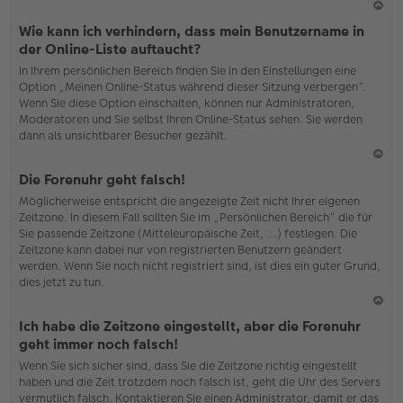
N
Wie kann ich verhindern, dass mein Benutzername in
ac
der Online-Liste auftaucht?
h
In Ihrem persönlichen Bereich finden Sie in den Einstellungen eine
o
Option „Meinen Online-Status während dieser Sitzung verbergen“.
b
Wenn Sie diese Option einschalten, können nur Administratoren,
en
Moderatoren und Sie selbst Ihren Online-Status sehen. Sie werden
dann als unsichtbarer Besucher gezählt.
N
Die Forenuhr geht falsch!
ac
Möglicherweise entspricht die angezeigte Zeit nicht Ihrer eigenen
h
Zeitzone. In diesem Fall sollten Sie im „Persönlichen Bereich“ die für
o
Sie passende Zeitzone (Mitteleuropäische Zeit, ...) festlegen. Die
b
Zeitzone kann dabei nur von registrierten Benutzern geändert
en
werden. Wenn Sie noch nicht registriert sind, ist dies ein guter Grund,
dies jetzt zu tun.
N
Ich habe die Zeitzone eingestellt, aber die Forenuhr
ac
geht immer noch falsch!
h
Wenn Sie sich sicher sind, dass Sie die Zeitzone richtig eingestellt
o
haben und die Zeit trotzdem noch falsch ist, geht die Uhr des Servers
b
vermutlich falsch. Kontaktieren Sie einen Administrator, damit er das
en