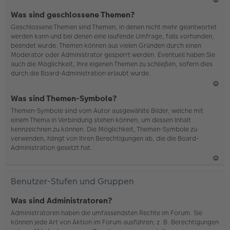
N
Was sind geschlossene Themen?
ac
Geschlossene Themen sind Themen, in denen nicht mehr geantwortet
h
werden kann und bei denen eine laufende Umfrage, falls vorhanden,
o
beendet wurde. Themen können aus vielen Gründen durch einen
b
Moderator oder Administrator gesperrt werden. Eventuell haben Sie
en
auch die Möglichkeit, Ihre eigenen Themen zu schließen, sofern dies
durch die Board-Administration erlaubt wurde.
N
Was sind Themen-Symbole?
ac
Themen-Symbole sind vom Autor ausgewählte Bilder, welche mit
h
einem Thema in Verbindung stehen können, um dessen Inhalt
o
kennzeichnen zu können. Die Möglichkeit, Themen-Symbole zu
b
verwenden, hängt von Ihren Berechtigungen ab, die die Board-
en
Administration gesetzt hat.
N
ac
Benutzer-Stufen und Gruppen
h
o
Was sind Administratoren?
b
Administratoren haben die umfassendsten Rechte im Forum. Sie
en
können jede Art von Aktion im Forum ausführen; z. B. Berechtigungen