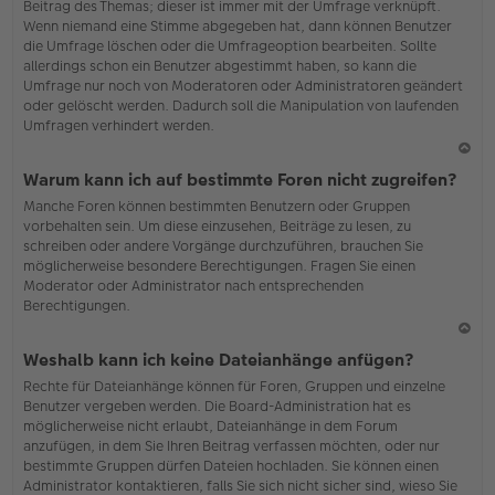
Beitrag des Themas; dieser ist immer mit der Umfrage verknüpft.
en
Wenn niemand eine Stimme abgegeben hat, dann können Benutzer
die Umfrage löschen oder die Umfrageoption bearbeiten. Sollte
allerdings schon ein Benutzer abgestimmt haben, so kann die
Umfrage nur noch von Moderatoren oder Administratoren geändert
oder gelöscht werden. Dadurch soll die Manipulation von laufenden
Umfragen verhindert werden.
N
Warum kann ich auf bestimmte Foren nicht zugreifen?
ac
Manche Foren können bestimmten Benutzern oder Gruppen
h
vorbehalten sein. Um diese einzusehen, Beiträge zu lesen, zu
o
schreiben oder andere Vorgänge durchzuführen, brauchen Sie
b
möglicherweise besondere Berechtigungen. Fragen Sie einen
en
Moderator oder Administrator nach entsprechenden
Berechtigungen.
N
Weshalb kann ich keine Dateianhänge anfügen?
ac
Rechte für Dateianhänge können für Foren, Gruppen und einzelne
h
Benutzer vergeben werden. Die Board-Administration hat es
o
möglicherweise nicht erlaubt, Dateianhänge in dem Forum
b
anzufügen, in dem Sie Ihren Beitrag verfassen möchten, oder nur
en
bestimmte Gruppen dürfen Dateien hochladen. Sie können einen
Administrator kontaktieren, falls Sie sich nicht sicher sind, wieso Sie