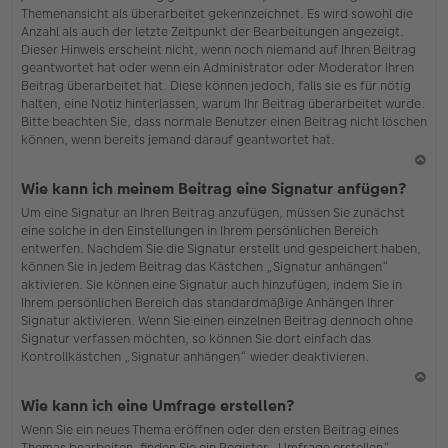
Themenansicht als überarbeitet gekennzeichnet. Es wird sowohl die
Anzahl als auch der letzte Zeitpunkt der Bearbeitungen angezeigt.
Dieser Hinweis erscheint nicht, wenn noch niemand auf Ihren Beitrag
geantwortet hat oder wenn ein Administrator oder Moderator Ihren
Beitrag überarbeitet hat. Diese können jedoch, falls sie es für nötig
halten, eine Notiz hinterlassen, warum Ihr Beitrag überarbeitet wurde.
Bitte beachten Sie, dass normale Benutzer einen Beitrag nicht löschen
können, wenn bereits jemand darauf geantwortet hat.
N
Wie kann ich meinem Beitrag eine Signatur anfügen?
ac
Um eine Signatur an Ihren Beitrag anzufügen, müssen Sie zunächst
h
eine solche in den Einstellungen in Ihrem persönlichen Bereich
o
entwerfen. Nachdem Sie die Signatur erstellt und gespeichert haben,
b
können Sie in jedem Beitrag das Kästchen „Signatur anhängen“
en
aktivieren. Sie können eine Signatur auch hinzufügen, indem Sie in
Ihrem persönlichen Bereich das standardmäßige Anhängen Ihrer
Signatur aktivieren. Wenn Sie einen einzelnen Beitrag dennoch ohne
Signatur verfassen möchten, so können Sie dort einfach das
Kontrollkästchen „Signatur anhängen“ wieder deaktivieren.
N
Wie kann ich eine Umfrage erstellen?
ac
Wenn Sie ein neues Thema eröffnen oder den ersten Beitrag eines
h
Themas bearbeiten, finden Sie ein Register „Umfrage erstellen“