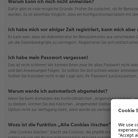
Warum kann ich mich nicht anmelden?
Dafür gibt es viele mögliche Gründe. Prüfen Sie zunächst, ob Ihr Benutze
wurden. Es ist ebenfalls möglich, dass ein Konfigurationsproblem mit de
Ich habe mich vor einiger Zeit registriert, kann mich abe
Es kann sein, dass ein Administrator Ihr Benutzerkonto aus verschieden
um die Datenbankgröße zu verringern. Registrieren Sie sich einfach erne
Ich habe mein Passwort vergessen!
Das ist nicht schlimm! Wir können Ihnen zwar Ihr altes Passwort nicht w
und den Anweisungen folgen. So sollten Sie sich schnell wieder anmelde
Sollten Sie trotzdem nicht in der Lage sein, Ihr Passwort zurückzusetzen
Warum werde ich automatisch abgemeldet?
Wenn Sie beim Anmelden das Kontrollkästchen „Angemeldet bleiben“ nich
zu bleiben, können Sie das Kästchen „Angemeldet bleiben“ beim Anmelden
Option nicht zur Verfügung steht, dann wurde sie vermutlich von der Bo
Wozu ist die Funktion „Alle Cookies löschen“?
„Alle Cookies löschen“ löscht die Cookies, die phpBB erstellt hat und 
sofern sie von der Board-Administration aktiviert wurden. Wenn Sie Pro