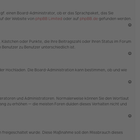
en
N
ac
ggf. einen Board-Administrator, ob er das Sprachpaket, das Sie
h
 auf der Website von
phpBB Limited
oder auf
phpBB.de
gefunden werden.
o
b
en
N
ac
e, Kästchen oder Punkte, die Ihre Beitragszahl oder Ihren Status im Forum
h
 Benutzer zu Benutzer unterschiedlich ist.
o
b
en
N
ac
 oder Hochladen. Die Board-Administration kann bestimmen, ob und wie
h
o
b
en
N
ac
Moderatoren und Administratoren. Normalerweise können Sie den Wortlaut
h
 Rang zu erhöhen — die meisten Foren dulden dieses Verhalten nicht und
o
b
en
N
ac
ion freigeschaltet wurde. Diese Maßnahme soll den Missbrauch dieses
h
o