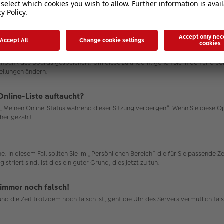
atenbank des Boards gespeichert. Um diese zu ändern, gehen Sie in den „Persö
tellungen ändern.
Online-Liste auftaucht?
on „Meinen Online-Status während dieser Sitzung verbergen“. Wenn Sie diese 
her gezählt.
e. In diesem Fall sollten Sie im „Persönlichen Bereich“ die für Sie passende Ze
triert sind, ist dies ein guter Grund, dies jetzt zu tun.
 immer noch falsch!
n und die Zeit trotzdem noch falsch ist, geht die Uhr des Servers vermutlich 