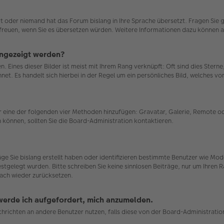
ert oder niemand hat das Forum bislang in Ihre Sprache übersetzt. Fragen Sie 
uns freuen, wenn Sie es übersetzen würden. Weitere Informationen dazu können
angezeigt werden?
. Eines dieser Bilder ist meist mit Ihrem Rang verknüpft: Oft sind dies Stern
et. Es handelt sich hierbei in der Regel um ein persönliches Bild, welches von
ber eine der folgenden vier Methoden hinzufügen: Gravatar, Galerie, Remote
können, sollten Sie die Board-Administration kontaktieren.
räge Sie bislang erstellt haben oder identifizieren bestimmte Benutzer wie 
estgelegt wurden. Bitte schreiben Sie keine sinnlosen Beiträge, nur um Ihren
ach wieder zurücksetzen.
 werde ich aufgefordert, mich anzumelden.
achrichten an andere Benutzer nutzen, falls diese von der Board-Administrat