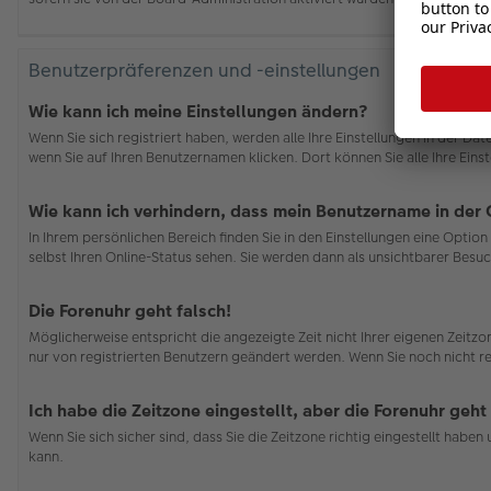
Benutzerpräferenzen und -einstellungen
Wie kann ich meine Einstellungen ändern?
Wenn Sie sich registriert haben, werden alle Ihre Einstellungen in der D
wenn Sie auf Ihren Benutzernamen klicken. Dort können Sie alle Ihre Eins
Wie kann ich verhindern, dass mein Benutzername in der 
In Ihrem persönlichen Bereich finden Sie in den Einstellungen eine Opti
selbst Ihren Online-Status sehen. Sie werden dann als unsichtbarer Besuc
Die Forenuhr geht falsch!
Möglicherweise entspricht die angezeigte Zeit nicht Ihrer eigenen Zeitzon
nur von registrierten Benutzern geändert werden. Wenn Sie noch nicht regis
Ich habe die Zeitzone eingestellt, aber die Forenuhr geht
Wenn Sie sich sicher sind, dass Sie die Zeitzone richtig eingestellt habe
kann.