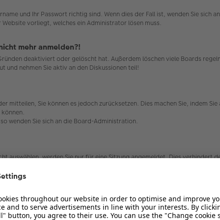
rname und Ihr Passwort richtig sind. Wenn dies der Fall ist, wenden Sie sich 
r Website vorliegt, welches ein Administrator lösen muss.
r nicht mehr anmelden?!
 Gründen deaktiviert oder gelöscht hat. Außerdem löschen viele Boards regelm
ut und nehmen Sie aktiv an den Diskussionen teil!
ieder mitteilen, Sie können es jedoch zurücksetzen. Dies machen Sie, indem Si
n können.
, so wenden Sie sich an die Board-Administration.
t auswählen, werden Sie nur für eine Sitzung angemeldet. Dies verhindert 
 auswählen. Dies ist nicht empfehlenswert, wenn Sie sich an einem öffentlic
ard-Administration ausgeschaltet.
die dafür sorgen, dass Sie im Forum angemeldet bleiben. Außerdem ermögliche
bleme bei der An- oder Abmeldung haben, kann es helfen, wenn Sie die Cookie