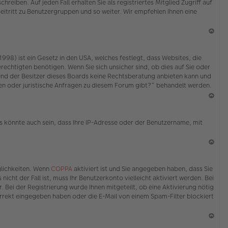
eiben. Auf jeden Fall erhalten Sie als registriertes Mitglied Zugriff auf
Beitritt zu Benutzergruppen und so weiter. Wir empfehlen Ihnen eine
N
ac
98) ist ein Gesetz in den USA, welches festlegt, dass Websites, die
h
echtigten benötigen. Wenn Sie sich unsicher sind, ob dies auf Sie oder
o
ed und der Besitzer dieses Boards keine Rechtsberatung anbieten kann und
b
erden oder juristische Anfragen zu diesem Forum gibt?“ behandelt werden.
en
N
ac
s könnte auch sein, dass Ihre IP-Adresse oder der Benutzername, mit
h
o
b
en
N
ac
glichkeiten. Wenn
COPPA
aktiviert ist und Sie angegeben haben, dass Sie
h
icht der Fall ist, muss Ihr Benutzerkonto vielleicht aktiviert werden. Bei
o
 Bei der Registrierung wurde Ihnen mitgeteilt, ob eine Aktivierung nötig
b
korrekt eingegeben haben oder die E-Mail von einem Spam-Filter blockiert
en
N