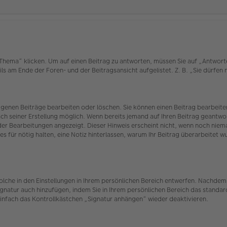
ema“ klicken. Um auf einen Beitrag zu antworten, müssen Sie auf „Antworten“ 
ls am Ende der Foren- und der Beitragsansicht aufgelistet. Z. B. „Sie dürfen
eigenen Beiträge bearbeiten oder löschen. Sie können einen Beitrag bearbei
ach seiner Erstellung möglich. Wenn bereits jemand auf Ihren Beitrag geantwor
 der Bearbeitungen angezeigt. Dieser Hinweis erscheint nicht, wenn noch nie
es für nötig halten, eine Notiz hinterlassen, warum Ihr Beitrag überarbeitet 
olche in den Einstellungen in Ihrem persönlichen Bereich entwerfen. Nachdem 
ignatur auch hinzufügen, indem Sie in Ihrem persönlichen Bereich das standar
infach das Kontrollkästchen „Signatur anhängen“ wieder deaktivieren.