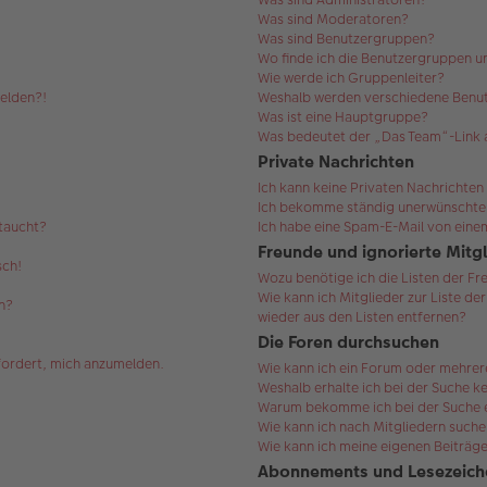
Was sind Moderatoren?
Was sind Benutzergruppen?
Wo finde ich die Benutzergruppen un
Wie werde ich Gruppenleiter?
melden?!
Weshalb werden verschiedene Benut
Was ist eine Hauptgruppe?
Was bedeutet der „Das Team“-Link a
Private Nachrichten
Ich kann keine Privaten Nachrichten
Ich bekomme ständig unerwünschte 
ftaucht?
Ich habe eine Spam-E-Mail von einem
Freunde und ignorierte Mitg
sch!
Wozu benötige ich die Listen der Fr
Wie kann ich Mitglieder zur Liste de
n?
wieder aus den Listen entfernen?
Die Foren durchsuchen
efordert, mich anzumelden.
Wie kann ich ein Forum oder mehre
Weshalb erhalte ich bei der Suche k
Warum bekomme ich bei der Suche ei
Wie kann ich nach Mitgliedern such
Wie kann ich meine eigenen Beiträg
Abonnements und Lesezeich