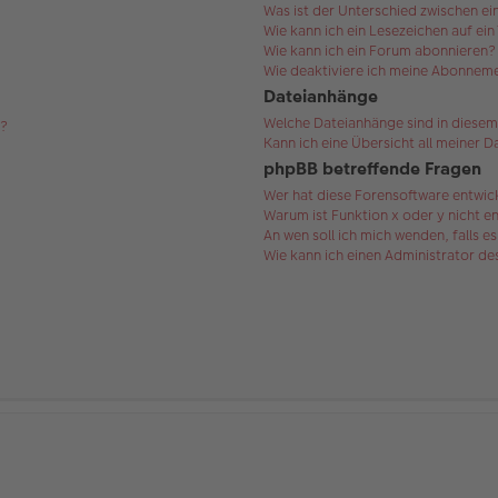
Was ist der Unterschied zwischen 
Wie kann ich ein Lesezeichen auf ei
Wie kann ich ein Forum abonnieren?
Wie deaktiviere ich meine Abonnem
Dateianhänge
Welche Dateianhänge sind in diesem
s?
Kann ich eine Übersicht all meiner 
phpBB betreffende Fragen
Wer hat diese Forensoftware entwic
Warum ist Funktion x oder y nicht e
An wen soll ich mich wenden, falls 
Wie kann ich einen Administrator d