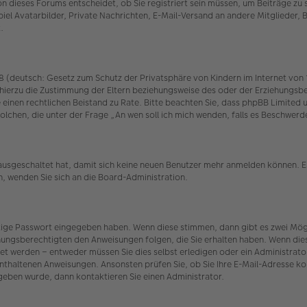
 dieses Forums entscheidet, ob Sie registriert sein müssen, um Beiträge zu schr
iel Avatarbilder, Private Nachrichten, E-Mail-Versand an andere Mitglieder, 
.
(deutsch: Gesetz zum Schutz der Privatsphäre von Kindern im Internet von 19
hierzu die Zustimmung der Eltern beziehungsweise des oder der Erziehungsber
n Sie einen rechtlichen Beistand zu Rate. Bitte beachten Sie, dass phpBB Limit
r solchen, die unter der Frage „An wen soll ich mich wenden, falls es Beschw
 ausgeschaltet hat, damit sich keine neuen Benutzer mehr anmelden können. E
n, wenden Sie sich an die Board-Administration.
htige Passwort eingegeben haben. Wenn diese stimmen, dann gibt es zwei Mö
iehungsberechtigten den Anweisungen folgen, die Sie erhalten haben. Wenn dies n
et werden – entweder müssen Sie dies selbst erledigen oder ein Administrator.
t enthaltenen Anweisungen. Ansonsten prüfen Sie, ob Sie Ihre E-Mail-Adresse 
egeben wurde, dann kontaktieren Sie einen Administrator.