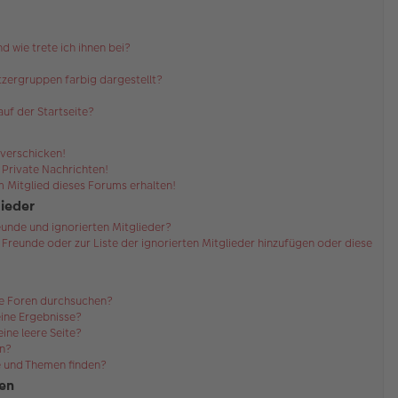
d wie trete ich ihnen bei?
zergruppen farbig dargestellt?
uf der Startseite?
 verschicken!
Private Nachrichten!
 Mitglied dieses Forums erhalten!
lieder
eunde und ignorierten Mitglieder?
r Freunde oder zur Liste der ignorierten Mitglieder hinzufügen oder diese
re Foren durchsuchen?
eine Ergebnisse?
ne leere Seite?
en?
e und Themen finden?
en