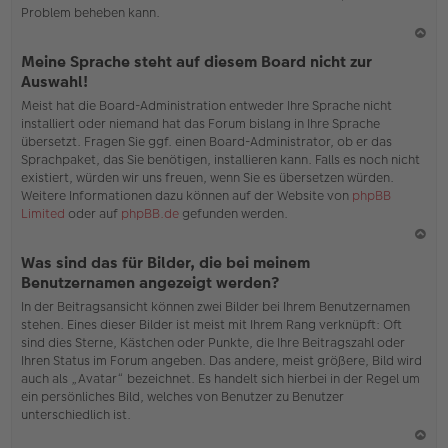
Problem beheben kann.
N
Meine Sprache steht auf diesem Board nicht zur
ac
Auswahl!
h
Meist hat die Board-Administration entweder Ihre Sprache nicht
o
installiert oder niemand hat das Forum bislang in Ihre Sprache
b
übersetzt. Fragen Sie ggf. einen Board-Administrator, ob er das
en
Sprachpaket, das Sie benötigen, installieren kann. Falls es noch nicht
existiert, würden wir uns freuen, wenn Sie es übersetzen würden.
Weitere Informationen dazu können auf der Website von
phpBB
Limited
oder auf
phpBB.de
gefunden werden.
N
Was sind das für Bilder, die bei meinem
ac
Benutzernamen angezeigt werden?
h
In der Beitragsansicht können zwei Bilder bei Ihrem Benutzernamen
o
stehen. Eines dieser Bilder ist meist mit Ihrem Rang verknüpft: Oft
b
sind dies Sterne, Kästchen oder Punkte, die Ihre Beitragszahl oder
en
Ihren Status im Forum angeben. Das andere, meist größere, Bild wird
auch als „Avatar“ bezeichnet. Es handelt sich hierbei in der Regel um
ein persönliches Bild, welches von Benutzer zu Benutzer
unterschiedlich ist.