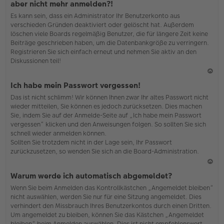
aber nicht mehr anmelden?!
h
Es kann sein, dass ein Administrator Ihr Benutzerkonto aus
o
verschieden Gründen deaktiviert oder gelöscht hat. Außerdem
b
löschen viele Boards regelmäßig Benutzer, die für längere Zeit keine
en
Beiträge geschrieben haben, um die Datenbankgröße zu verringern.
Registrieren Sie sich einfach erneut und nehmen Sie aktiv an den
Diskussionen teil!
N
Ich habe mein Passwort vergessen!
ac
Das ist nicht schlimm! Wir können Ihnen zwar Ihr altes Passwort nicht
h
wieder mitteilen, Sie können es jedoch zurücksetzen. Dies machen
o
Sie, indem Sie auf der Anmelde-Seite auf „Ich habe mein Passwort
b
vergessen“ klicken und den Anweisungen folgen. So sollten Sie sich
en
schnell wieder anmelden können.
Sollten Sie trotzdem nicht in der Lage sein, Ihr Passwort
zurückzusetzen, so wenden Sie sich an die Board-Administration.
N
Warum werde ich automatisch abgemeldet?
ac
Wenn Sie beim Anmelden das Kontrollkästchen „Angemeldet bleiben“
h
nicht auswählen, werden Sie nur für eine Sitzung angemeldet. Dies
o
verhindert den Missbrauch Ihres Benutzerkontos durch einen Dritten.
b
Um angemeldet zu bleiben, können Sie das Kästchen „Angemeldet
en
bleiben“ beim Anmelden auswählen. Dies ist nicht empfehlenswert,