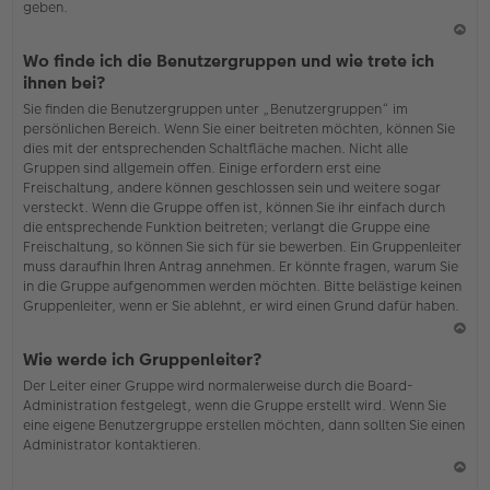
geben.
N
Wo finde ich die Benutzergruppen und wie trete ich
ac
ihnen bei?
h
Sie finden die Benutzergruppen unter „Benutzergruppen“ im
o
persönlichen Bereich. Wenn Sie einer beitreten möchten, können Sie
b
dies mit der entsprechenden Schaltfläche machen. Nicht alle
en
Gruppen sind allgemein offen. Einige erfordern erst eine
Freischaltung, andere können geschlossen sein und weitere sogar
versteckt. Wenn die Gruppe offen ist, können Sie ihr einfach durch
die entsprechende Funktion beitreten; verlangt die Gruppe eine
Freischaltung, so können Sie sich für sie bewerben. Ein Gruppenleiter
muss daraufhin Ihren Antrag annehmen. Er könnte fragen, warum Sie
in die Gruppe aufgenommen werden möchten. Bitte belästige keinen
Gruppenleiter, wenn er Sie ablehnt, er wird einen Grund dafür haben.
N
Wie werde ich Gruppenleiter?
ac
Der Leiter einer Gruppe wird normalerweise durch die Board-
h
Administration festgelegt, wenn die Gruppe erstellt wird. Wenn Sie
o
eine eigene Benutzergruppe erstellen möchten, dann sollten Sie einen
b
Administrator kontaktieren.
en
N