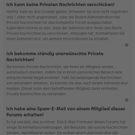
o
Ich kann keine Privaten Nachrichten verschicken!
b
Hierfür kann es drei Gründe geben: Entweder Sie sind nicht registriert
en
und / oder nicht angemeldet, oder die Board-Administration hat
Private Nachrichten für das komplette Forum ausgeschaltet.
Außerdem könnte es sein, dass der Administrator Ihnen das Recht,
Private Nachrichten zu verschicken, entzogen hat. Kontaktieren Sie
einen Administrator, um weitere Informationen zu erhalten.
N
Ich bekomme ständig unerwünschte Private
ac
Nachrichten!
h
Sie können Private Nachrichten, die Ihnen ein Mitglied sendet,
o
automatisch löschen, indem Sie in Ihrem persönlichen Bereich eine
b
entsprechende Regel erstellen. Falls Sie belästigende Nachrichten
en
von jemandem erhalten, so können Sie dies auch einem Administrator
melden. Dieser kann dem betreffenden Mitglied dann verbieten,
Private Nachrichten zu versenden.
N
Ich habe eine Spam-E-Mail von einem Mitglied dieses
ac
Forums erhalten!
h
Es tut uns leid, das zu hören. Das E-Mail-Formular dieses Forums hat
o
einige Sicherheitsvorkehrungen, die Benutzer, die solche Nachrichten
b
senden, identifizieren sollen. Sie sollten einem Administrator die
en