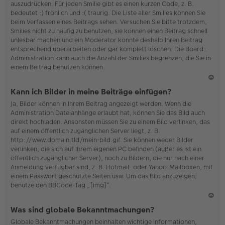
auszudrücken. Für jeden Smilie gibt es einen kurzen Code, z. B.
o
bedeutet :) fröhlich und :( traurig. Die Liste aller Smilies können Sie
b
beim Verfassen eines Beitrags sehen. Versuchen Sie bitte trotzdem,
en
Smilies nicht zu häufig zu benutzen, sie können einen Beitrag schnell
unlesbar machen und ein Moderator könnte deshalb Ihren Beitrag
entsprechend überarbeiten oder gar komplett löschen. Die Board-
Administration kann auch die Anzahl der Smilies begrenzen, die Sie in
einem Beitrag benutzen können.
N
Kann ich Bilder in meine Beiträge einfügen?
ac
Ja, Bilder können in Ihrem Beitrag angezeigt werden. Wenn die
h
Administration Dateianhänge erlaubt hat, können Sie das Bild auch
o
direkt hochladen. Ansonsten müssen Sie zu einem Bild verlinken, das
b
auf einem öffentlich zugänglichen Server liegt, z. B.
en
http://www.domain.tld/mein-bild.gif. Sie können weder Bilder
verlinken, die sich auf Ihrem eigenen PC befinden (außer es ist ein
öffentlich zugänglicher Server), noch zu Bildern, die nur nach einer
Anmeldung verfügbar sind, z. B. Hotmail- oder Yahoo-Mailboxen, mit
einem Passwort geschützte Seiten usw. Um das Bild anzuzeigen,
benutze den BBCode-Tag „[img]“.
N
Was sind globale Bekanntmachungen?
ac
Globale Bekanntmachungen beinhalten wichtige Informationen,
h