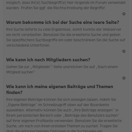
möglich, dass Ihr(e) Suchbegriff(e) hier nirgends im Forum verwendet
wurden. Prüfen Sie ggf. die Rechtschreibung der Begriffe!
N
Warum bekomme ich bei der Suche eine leere Seite?
ac
Ihre Suche lieferte zu viele Ergebnisse, somit konnte der Webserver
h
sie nicht verarbeiten. Benutzen Sie die erweiterte Suche und geben
o
Sie spezifischere Suchbegriffe ein oder beschränken Sie die Suche auf
b
verschiedene Unterforen.
en
N
Wie kann ich nach Mitgliedern suchen?
ac
Gehen Sie zur „Mitglieder“-Seite und klicken Sie auf „Nach einem
h
Mitglied suchen“.
o
b
en
N
Wie kann ich meine eigenen Beiträge und Themen
ac
finden?
h
Ihre eigenen Beiträge können Sie sich anzeigen lassen, indem Sie
o
„Eigene Beiträge“ im Schnellzugriff oben auf der Boardseite
b
auswählen. Alternativ können Sie auch „Ihre Beiträge anzeigen“ in
en
Ihrem persönlichen Bereich oder „Beiträge des Benutzers suchen“
auf Ihrer eigenen Profilseite verwenden. Benutzen Sie die erweiterte
Suche, um nach von Ihnen erstellen Themen zu suchen. Tragen Sie
dort die entsprechenden Optionen in die Suchmaske ein.