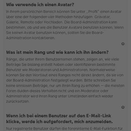
N
Wie verwende ich einen Avatar?
ac
In Ihrem persönlichen Bereich können Sie unter „Profil“ einen Avatar
h
über eine der folgenden vier Methoden hinzufügen: Gravatar,
o
Galerie, Remote oder Hochladen. Die Board-Administration kann
b
bestimmen, ob und wie die Benutzer Avatare benutzen können. Wenn
en
Sie keinen Avatar benutzen können, sollten Sie die Board-
Administration kontaktieren.
N
Was ist mein Rang und wie kann ich ihn ändern?
ac
Ränge, die unter Ihrem Benutzernamen stehen, zeigen an, wie viele
h
Beiträge Sie bislang erstellt haben oder identifizieren bestimmte
o
Benutzer wie Moderatoren und Administratoren. Normalerweise
b
können Sie den Wortlaut eines Ranges nicht direkt ändern, da sie von
en
der Board-Administration festgelegt wurden. Bitte schreiben Sie
keine sinnlosen Beiträge, nur um Ihren Rang zu erhöhen — die meisten
Foren dulden dieses Verhalten nicht und ein Moderator oder
Administrator wird Ihren Rang unter Umständen einfach wieder
zurücksetzen.
N
Wenn ich bei einem Benutzer auf den E-Mail-Link
ac
klicke, werde ich aufgefordert, mich anzumelden.
h
Nur registrierte Benutzer dürfen die foreninterne E-Mail-Funktion für
o