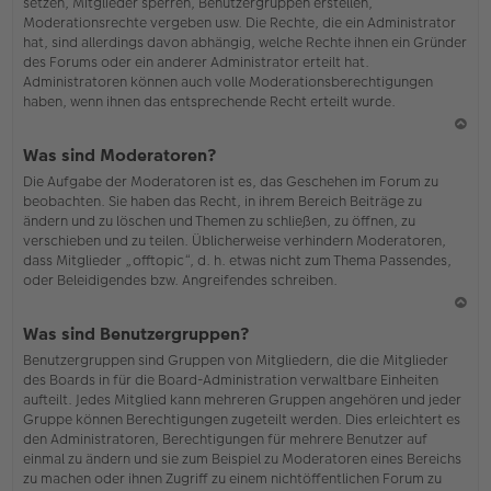
setzen, Mitglieder sperren, Benutzergruppen erstellen,
Moderationsrechte vergeben usw. Die Rechte, die ein Administrator
hat, sind allerdings davon abhängig, welche Rechte ihnen ein Gründer
des Forums oder ein anderer Administrator erteilt hat.
Administratoren können auch volle Moderationsberechtigungen
haben, wenn ihnen das entsprechende Recht erteilt wurde.
N
Was sind Moderatoren?
ac
Die Aufgabe der Moderatoren ist es, das Geschehen im Forum zu
h
beobachten. Sie haben das Recht, in ihrem Bereich Beiträge zu
o
ändern und zu löschen und Themen zu schließen, zu öffnen, zu
b
verschieben und zu teilen. Üblicherweise verhindern Moderatoren,
en
dass Mitglieder „offtopic“, d. h. etwas nicht zum Thema Passendes,
oder Beleidigendes bzw. Angreifendes schreiben.
N
Was sind Benutzergruppen?
ac
Benutzergruppen sind Gruppen von Mitgliedern, die die Mitglieder
h
des Boards in für die Board-Administration verwaltbare Einheiten
o
aufteilt. Jedes Mitglied kann mehreren Gruppen angehören und jeder
b
Gruppe können Berechtigungen zugeteilt werden. Dies erleichtert es
en
den Administratoren, Berechtigungen für mehrere Benutzer auf
einmal zu ändern und sie zum Beispiel zu Moderatoren eines Bereichs
zu machen oder ihnen Zugriff zu einem nichtöffentlichen Forum zu