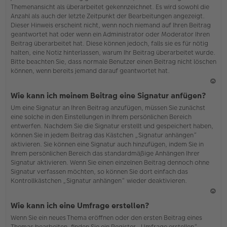
Themenansicht als überarbeitet gekennzeichnet. Es wird sowohl die
Anzahl als auch der letzte Zeitpunkt der Bearbeitungen angezeigt.
Dieser Hinweis erscheint nicht, wenn noch niemand auf Ihren Beitrag
geantwortet hat oder wenn ein Administrator oder Moderator Ihren
Beitrag überarbeitet hat. Diese können jedoch, falls sie es für nötig
halten, eine Notiz hinterlassen, warum Ihr Beitrag überarbeitet wurde.
Bitte beachten Sie, dass normale Benutzer einen Beitrag nicht löschen
können, wenn bereits jemand darauf geantwortet hat.
N
Wie kann ich meinem Beitrag eine Signatur anfügen?
ac
Um eine Signatur an Ihren Beitrag anzufügen, müssen Sie zunächst
h
eine solche in den Einstellungen in Ihrem persönlichen Bereich
o
entwerfen. Nachdem Sie die Signatur erstellt und gespeichert haben,
b
können Sie in jedem Beitrag das Kästchen „Signatur anhängen“
en
aktivieren. Sie können eine Signatur auch hinzufügen, indem Sie in
Ihrem persönlichen Bereich das standardmäßige Anhängen Ihrer
Signatur aktivieren. Wenn Sie einen einzelnen Beitrag dennoch ohne
Signatur verfassen möchten, so können Sie dort einfach das
Kontrollkästchen „Signatur anhängen“ wieder deaktivieren.
N
Wie kann ich eine Umfrage erstellen?
ac
Wenn Sie ein neues Thema eröffnen oder den ersten Beitrag eines
h
Themas bearbeiten, finden Sie ein Register „Umfrage erstellen“