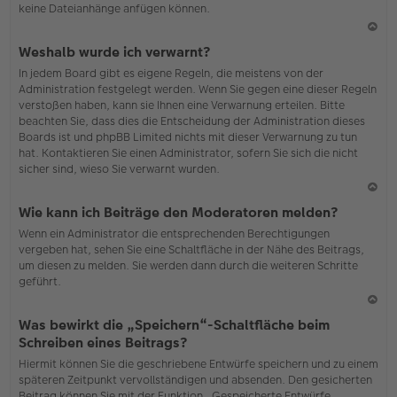
keine Dateianhänge anfügen können.
N
Weshalb wurde ich verwarnt?
ac
In jedem Board gibt es eigene Regeln, die meistens von der
h
Administration festgelegt werden. Wenn Sie gegen eine dieser Regeln
o
verstoßen haben, kann sie Ihnen eine Verwarnung erteilen. Bitte
b
beachten Sie, dass dies die Entscheidung der Administration dieses
en
Boards ist und phpBB Limited nichts mit dieser Verwarnung zu tun
hat. Kontaktieren Sie einen Administrator, sofern Sie sich die nicht
sicher sind, wieso Sie verwarnt wurden.
N
Wie kann ich Beiträge den Moderatoren melden?
ac
Wenn ein Administrator die entsprechenden Berechtigungen
h
vergeben hat, sehen Sie eine Schaltfläche in der Nähe des Beitrags,
o
um diesen zu melden. Sie werden dann durch die weiteren Schritte
b
geführt.
en
N
Was bewirkt die „Speichern“-Schaltfläche beim
ac
Schreiben eines Beitrags?
h
Hiermit können Sie die geschriebene Entwürfe speichern und zu einem
o
späteren Zeitpunkt vervollständigen und absenden. Den gesicherten
b
Beitrag können Sie mit der Funktion „Gespeicherte Entwürfe
en