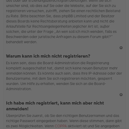
des oder der Erziehungsberechtigten benötigen. Wenn Sie sich
unsicher sind, ob dies auf Sie oder die Website, auf der Sie sich zu
registrieren versuchen, zutrifft, ziehen Sie einen rechtlichen Beistand
zu Rate. Bitte beachten Sie, dass phpBB Limited und der Besitzer
dieses Boards keine Rechtsberatung anbieten kann und nicht die
Anlaufstelle für Rechtsangelegenheiten jeglicher Art ist; außer
solchen, die unter der Frage „An wen soll ich mich wenden, falls es
Beschwerden oder juristische Anfragen zu diesem Forum gibt?“
behandelt werden.
N
Warum kann ich mich nicht registrieren?
ac
Es kann sein, dass die Board-Administration die Registrierung
h
komplett ausgeschaltet hat, damit sich keine neuen Benutzer mehr
o
anmelden können. Es könnte auch sein, dass Ihre IP-Adresse oder der
b
Benutzername, mit dem Sie sich registrieren möchten, gesperrt
en
wurden. Um Hilfe zu erhalten, wenden Sie sich an die Board-
Administration.
N
Ich habe mich registriert, kann mich aber nicht
ac
anmelden!
h
Überprüfen Sie zuerst, ob Sie den richtigen Benutzernamen und das
o
richtige Passwort eingegeben haben. Wenn diese stimmen, dann gibt
b
es zwei Möglichkeiten. Wenn
COPPA
aktiviert ist und Sie angegeben
en