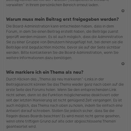
verwalten“ in Ihrem persönlichen Bereich erneut laden.
N
Warum muss mein Beitrag erst freigegeben werden?
ac
Die Board-Administration kann entschieden haben, dass in dem
h
Forum, in dem Sie einen Beitrag erstellt haben, die Beiträge zuerst
o
geprüft werden müssen. Es ist auch möglich, dass die Administration
b
Sie zu einer Gruppe von Benutzern hinzugefügt hat, bei denen sie die
en
Beiträge erst begutachten möchte, bevor sie auf der Seite sichtbar
werden. Bitte kontaktieren Sie die Board-Administration, wenn Sie
weitere Informationen dazu benötigen.
N
Wie markiere ich ein Thema als neu?
ac
Durch Klicken des „Thema als neu markieren“-Links in der
h
Beitragsansicht können Sie das Thema wieder ganz nach oben auf die
o
erste Seite des Forums holen. Wenn Sie den entsprechenden Link
b
nicht sehen, dann ist die Funktion möglicherweise deaktiviert oder
en
seit der letzten Markierung ist nicht genügend Zeit vergangen. Es ist
auch möglich, das Thema nach oben zu holen, indem Sie einfach eine
Antwort darauf schreiben. Stellen Sie jedoch sicher, dass Sie die
Regeln dieses Boards beachten! Es wird meist nicht gerne gesehen,
wenn ohne triftigen Grund auf alte oder abgeschlossene Themen
geantwortet wird.