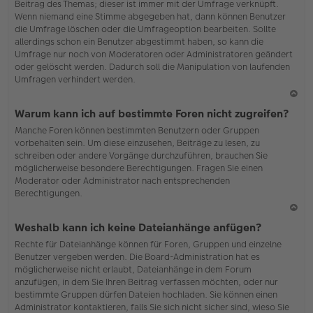
Beitrag des Themas; dieser ist immer mit der Umfrage verknüpft.
en
Wenn niemand eine Stimme abgegeben hat, dann können Benutzer
die Umfrage löschen oder die Umfrageoption bearbeiten. Sollte
allerdings schon ein Benutzer abgestimmt haben, so kann die
Umfrage nur noch von Moderatoren oder Administratoren geändert
oder gelöscht werden. Dadurch soll die Manipulation von laufenden
Umfragen verhindert werden.
N
Warum kann ich auf bestimmte Foren nicht zugreifen?
ac
Manche Foren können bestimmten Benutzern oder Gruppen
h
vorbehalten sein. Um diese einzusehen, Beiträge zu lesen, zu
o
schreiben oder andere Vorgänge durchzuführen, brauchen Sie
b
möglicherweise besondere Berechtigungen. Fragen Sie einen
en
Moderator oder Administrator nach entsprechenden
Berechtigungen.
N
Weshalb kann ich keine Dateianhänge anfügen?
ac
Rechte für Dateianhänge können für Foren, Gruppen und einzelne
h
Benutzer vergeben werden. Die Board-Administration hat es
o
möglicherweise nicht erlaubt, Dateianhänge in dem Forum
b
anzufügen, in dem Sie Ihren Beitrag verfassen möchten, oder nur
en
bestimmte Gruppen dürfen Dateien hochladen. Sie können einen
Administrator kontaktieren, falls Sie sich nicht sicher sind, wieso Sie