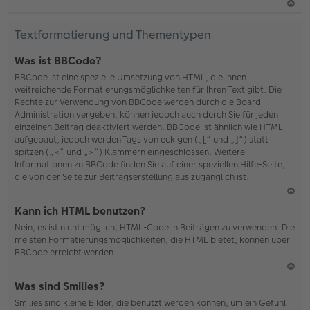
N
ac
Textformatierung und Thementypen
h
o
Was ist BBCode?
b
BBCode ist eine spezielle Umsetzung von HTML, die Ihnen
en
weitreichende Formatierungsmöglichkeiten für Ihren Text gibt. Die
Rechte zur Verwendung von BBCode werden durch die Board-
Administration vergeben, können jedoch auch durch Sie für jeden
einzelnen Beitrag deaktiviert werden. BBCode ist ähnlich wie HTML
aufgebaut, jedoch werden Tags von eckigen („[“ und „]“) statt
spitzen („<“ und „>“) Klammern eingeschlossen. Weitere
Informationen zu BBCode finden Sie auf einer speziellen Hilfe-Seite,
die von der Seite zur Beitragserstellung aus zugänglich ist.
N
Kann ich HTML benutzen?
ac
Nein, es ist nicht möglich, HTML-Code in Beiträgen zu verwenden. Die
h
meisten Formatierungsmöglichkeiten, die HTML bietet, können über
o
BBCode erreicht werden.
b
en
N
Was sind Smilies?
ac
Smilies sind kleine Bilder, die benutzt werden können, um ein Gefühl
h