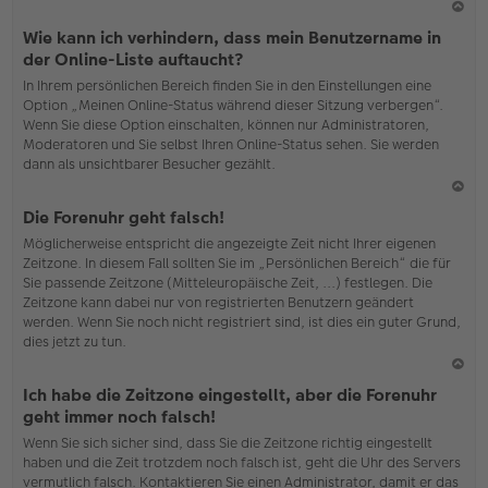
N
Wie kann ich verhindern, dass mein Benutzername in
ac
der Online-Liste auftaucht?
h
In Ihrem persönlichen Bereich finden Sie in den Einstellungen eine
o
Option „Meinen Online-Status während dieser Sitzung verbergen“.
b
Wenn Sie diese Option einschalten, können nur Administratoren,
en
Moderatoren und Sie selbst Ihren Online-Status sehen. Sie werden
dann als unsichtbarer Besucher gezählt.
N
Die Forenuhr geht falsch!
ac
Möglicherweise entspricht die angezeigte Zeit nicht Ihrer eigenen
h
Zeitzone. In diesem Fall sollten Sie im „Persönlichen Bereich“ die für
o
Sie passende Zeitzone (Mitteleuropäische Zeit, ...) festlegen. Die
b
Zeitzone kann dabei nur von registrierten Benutzern geändert
en
werden. Wenn Sie noch nicht registriert sind, ist dies ein guter Grund,
dies jetzt zu tun.
N
Ich habe die Zeitzone eingestellt, aber die Forenuhr
ac
geht immer noch falsch!
h
Wenn Sie sich sicher sind, dass Sie die Zeitzone richtig eingestellt
o
haben und die Zeit trotzdem noch falsch ist, geht die Uhr des Servers
b
vermutlich falsch. Kontaktieren Sie einen Administrator, damit er das
en