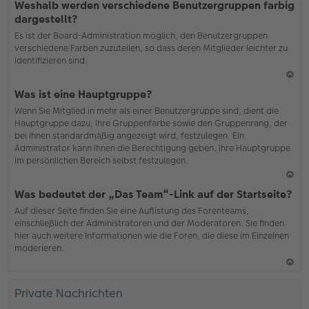
Weshalb werden verschiedene Benutzergruppen farbig
ac
dargestellt?
h
Es ist der Board-Administration möglich, den Benutzergruppen
o
verschiedene Farben zuzuteilen, so dass deren Mitglieder leichter zu
b
identifizieren sind.
en
N
Was ist eine Hauptgruppe?
ac
Wenn Sie Mitglied in mehr als einer Benutzergruppe sind, dient die
h
Hauptgruppe dazu, Ihre Gruppenfarbe sowie den Gruppenrang, der
o
bei Ihnen standardmäßig angezeigt wird, festzulegen. Ein
b
Administrator kann Ihnen die Berechtigung geben, Ihre Hauptgruppe
en
im persönlichen Bereich selbst festzulegen.
N
Was bedeutet der „Das Team“-Link auf der Startseite?
ac
Auf dieser Seite finden Sie eine Auflistung des Forenteams,
h
einschließlich der Administratoren und der Moderatoren. Sie finden
o
hier auch weitere Informationen wie die Foren, die diese im Einzelnen
b
moderieren.
en
N
ac
Private Nachrichten
h