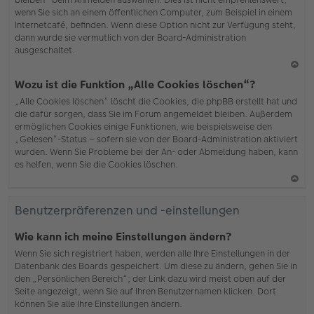
wenn Sie sich an einem öffentlichen Computer, zum Beispiel in einem
Internetcafé, befinden. Wenn diese Option nicht zur Verfügung steht,
dann wurde sie vermutlich von der Board-Administration
ausgeschaltet.
N
Wozu ist die Funktion „Alle Cookies löschen“?
ac
„Alle Cookies löschen“ löscht die Cookies, die phpBB erstellt hat und
h
die dafür sorgen, dass Sie im Forum angemeldet bleiben. Außerdem
o
ermöglichen Cookies einige Funktionen, wie beispielsweise den
b
„Gelesen“-Status – sofern sie von der Board-Administration aktiviert
en
wurden. Wenn Sie Probleme bei der An- oder Abmeldung haben, kann
es helfen, wenn Sie die Cookies löschen.
N
ac
Benutzerpräferenzen und -einstellungen
h
o
Wie kann ich meine Einstellungen ändern?
b
Wenn Sie sich registriert haben, werden alle Ihre Einstellungen in der
en
Datenbank des Boards gespeichert. Um diese zu ändern, gehen Sie in
den „Persönlichen Bereich“; der Link dazu wird meist oben auf der
Seite angezeigt, wenn Sie auf Ihren Benutzernamen klicken. Dort
können Sie alle Ihre Einstellungen ändern.