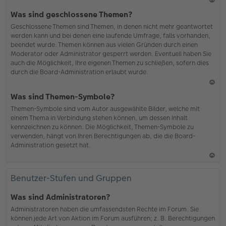
N
Was sind geschlossene Themen?
ac
Geschlossene Themen sind Themen, in denen nicht mehr geantwortet
h
werden kann und bei denen eine laufende Umfrage, falls vorhanden,
o
beendet wurde. Themen können aus vielen Gründen durch einen
b
Moderator oder Administrator gesperrt werden. Eventuell haben Sie
en
auch die Möglichkeit, Ihre eigenen Themen zu schließen, sofern dies
durch die Board-Administration erlaubt wurde.
N
Was sind Themen-Symbole?
ac
Themen-Symbole sind vom Autor ausgewählte Bilder, welche mit
h
einem Thema in Verbindung stehen können, um dessen Inhalt
o
kennzeichnen zu können. Die Möglichkeit, Themen-Symbole zu
b
verwenden, hängt von Ihren Berechtigungen ab, die die Board-
en
Administration gesetzt hat.
N
ac
Benutzer-Stufen und Gruppen
h
o
Was sind Administratoren?
b
Administratoren haben die umfassendsten Rechte im Forum. Sie
en
können jede Art von Aktion im Forum ausführen; z. B. Berechtigungen