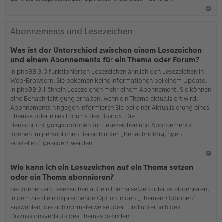
N
ac
Abonnements und Lesezeichen
h
o
Was ist der Unterschied zwischen einem Lesezeichen
b
und einem Abonnements für ein Thema oder Forum?
en
In phpBB 3.0 funktionierten Lesezeichen ähnlich den Lesezeichen in
Web-Browsern: Sie bekamen keine Informationen bei einem Update.
In phpBB 3.1 ähneln Lesezeichen mehr einem Abonnement: Sie können
eine Benachrichtigung erhalten, wenn ein Thema aktualisiert wird.
Abonnements hingegen informieren Sie bei einer Aktualisierung eines
Themas oder eines Forums des Boards. Die
Benachrichtigungsoptionen für Lesezeichen und Abonnements
können im persönlichen Bereich unter „Benachrichtigungen
einstellen“ geändert werden.
N
Wie kann ich ein Lesezeichen auf ein Thema setzen
ac
oder ein Thema abonnieren?
h
Sie können ein Lesezeichen auf ein Thema setzen oder es abonnieren,
o
in dem Sie die entsprechende Option in den „Themen-Optionen“
b
auswählen, die sich normalerweise ober- und unterhalb des
en
Diskussionsverlaufs des Themas befinden.