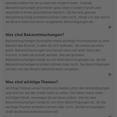
deshalb sollten Sie sie so bald wie möglich lesen. Globale
o
Bekanntmachungen erscheinen ganz oben in jedem Forum und
b
ebenfalls in Ihrem persönlichen Bereich. Ob Sie eine globale
en
Bekanntmachung schreiben können oder nicht, hängt von den durch
die Board-Administration vergebenen Berechtigungen ab.
N
Was sind Bekanntmachungen?
ac
Bekanntmachungen beinhalten meist wichtige Informationen zu dem
h
Bereich des Boards, in dem Sie sich befinden. Sie sollten sie stets
o
lesen. Bekanntmachungen erscheinen oben auf jeder Seite des
b
Forums, in dem sie erstellt wurden. Wie bei globalen
en
Bekanntmachungen hängt es von Ihren Berechtigungen ab, ob Sie
Bekanntmachungen erstellen können oder nicht. Die Berechtigungen
werden von der Board-Administration vergeben.
N
Was sind wichtige Themen?
ac
Wichtige Themen eines Forums erscheinen unter den Ankündigungen
h
und sind nur auf der ersten Seite zu sehen. Sie haben meist einen
o
wichtigen Inhalt, weswegen Sie sie lesen sollten. Wie bei den
b
Bekanntmachungen hängt es von Ihren Berechtigungen ab, ob Sie
en
wichtige Themen erstellen können oder nicht; die Berechtigungen
stellt die Board-Administration ein.