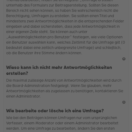
o
unterhalb des Formulars zur Beitragserstellung. Sollten Sie diesen
b
Bereich nicht sehen können, so haben Sie wahrscheinlich nicht die
en
Berechtigung, Umfragen zu erstellen. Sie sollten einen Titel und
mindestens zwei Antwortmöglichkeiten in die entsprechenden Felder
eingeben und dabei sicherstellen, dass jede Antwortmöglichkeit in
einer eigenen Zeile steht. Sie können auch unter
„Auswahlmöglichkeiten pro Benutzer“ festlegen, wie viele Optionen
ein Benutzer auswählen kann, welches Zeitlimit für die Umfrage gilt (0
bedeutet dabei eine zeitlich unbegrenzte Umfrage) und schließlich,
ob die Benutzer ihre Stimme ändern können.
N
Wieso kann ich nicht mehr Antwortmöglichkeiten
ac
erstellen?
h
Die maximal zulässige Anzahl von Antwortmöglichkeiten wird durch
o
die Board-Administration festgelegt. Wenn Sie glauben, mehr
b
Antwortmöglichkeiten als zugelassen zu benötigen, kontaktieren Sie
en
einen Administrator.
N
Wie bearbeite oder lösche ich eine Umfrage?
ac
Wie bei den Beiträgen können Umfragen nur vom ursprünglichen
h
Verfasser, einem Moderator oder einem Administrator bearbeitet
o
werden. Um eine Umfrage zu bearbeiten, ändern Sie den ersten
b