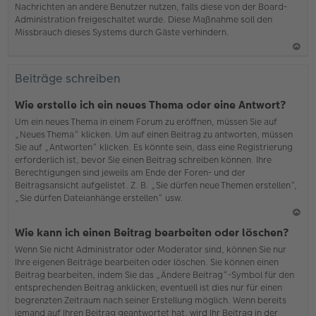
Nachrichten an andere Benutzer nutzen, falls diese von der Board-
b
Administration freigeschaltet wurde. Diese Maßnahme soll den
en
Missbrauch dieses Systems durch Gäste verhindern.
N
ac
Beiträge schreiben
h
o
Wie erstelle ich ein neues Thema oder eine Antwort?
b
Um ein neues Thema in einem Forum zu eröffnen, müssen Sie auf
en
„Neues Thema“ klicken. Um auf einen Beitrag zu antworten, müssen
Sie auf „Antworten“ klicken. Es könnte sein, dass eine Registrierung
erforderlich ist, bevor Sie einen Beitrag schreiben können. Ihre
Berechtigungen sind jeweils am Ende der Foren- und der
Beitragsansicht aufgelistet. Z. B. „Sie dürfen neue Themen erstellen“,
„Sie dürfen Dateianhänge erstellen“ usw.
N
Wie kann ich einen Beitrag bearbeiten oder löschen?
ac
Wenn Sie nicht Administrator oder Moderator sind, können Sie nur
h
Ihre eigenen Beiträge bearbeiten oder löschen. Sie können einen
o
Beitrag bearbeiten, indem Sie das „Ändere Beitrag“-Symbol für den
b
entsprechenden Beitrag anklicken; eventuell ist dies nur für einen
en
begrenzten Zeitraum nach seiner Erstellung möglich. Wenn bereits
jemand auf Ihren Beitrag geantwortet hat, wird Ihr Beitrag in der