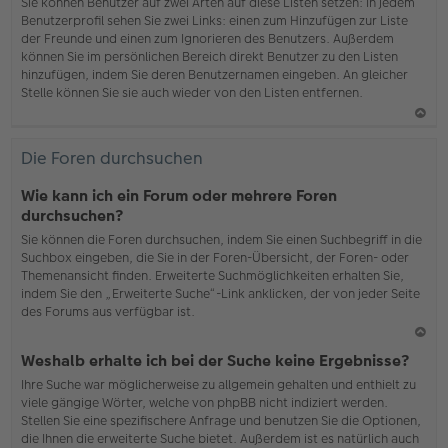
b
Sie können Benutzer auf zwei Arten auf diese Listen setzen: In jedem
en
Benutzerprofil sehen Sie zwei Links: einen zum Hinzufügen zur Liste
der Freunde und einen zum Ignorieren des Benutzers. Außerdem
können Sie im persönlichen Bereich direkt Benutzer zu den Listen
hinzufügen, indem Sie deren Benutzernamen eingeben. An gleicher
Stelle können Sie sie auch wieder von den Listen entfernen.
N
ac
Die Foren durchsuchen
h
o
Wie kann ich ein Forum oder mehrere Foren
b
durchsuchen?
en
Sie können die Foren durchsuchen, indem Sie einen Suchbegriff in die
Suchbox eingeben, die Sie in der Foren-Übersicht, der Foren- oder
Themenansicht finden. Erweiterte Suchmöglichkeiten erhalten Sie,
indem Sie den „Erweiterte Suche“-Link anklicken, der von jeder Seite
des Forums aus verfügbar ist.
N
Weshalb erhalte ich bei der Suche keine Ergebnisse?
ac
Ihre Suche war möglicherweise zu allgemein gehalten und enthielt zu
h
viele gängige Wörter, welche von phpBB nicht indiziert werden.
o
Stellen Sie eine spezifischere Anfrage und benutzen Sie die Optionen,
b
die Ihnen die erweiterte Suche bietet. Außerdem ist es natürlich auch
en